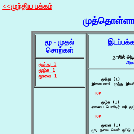
<<முந்திய பக்கம்
முத்தொள்ளா
மூ - முதல்
இடப்பக்
சொற்கள்
நூலில் அட
அடி
மூத்து 1
மூழ்க 1
மூளை 1
    மூத்து (1)

இளையளாய் மூத்து இலள
TOP
    மூழ்க (1)

ஏனைய பெண்டிர் எரி மூ
TOP
    மூளை (1)

முடி தலை வெள் ஓட்டு