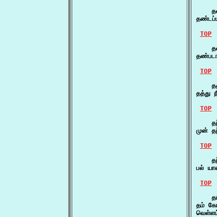
    தண
தண்டப
TOP
    த
தண்படா
TOP
    தத
தத்து 
TOP
    தந
முன் த
TOP
    தந
பல் யா
TOP
    தம
தம் கோ
வெள்ளம