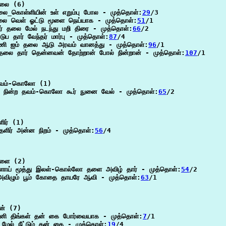
லை (6)

ை_கொள்ளியின் உள் எறும்பு போல - முத்தொள்:
29
/3

லை வெள் ஓட்டு மூளை நெய்யாக - முத்தொள்:
51
/1

ர் தலை மேல் நடந்து மறி திரை - முத்தொள்:
66
/2

ுப தார் வேந்தர் மார்பு - முத்தொள்:
87
/4

ணி ஐம் தலை ஆடு அரவம் வானத்து - முத்தொள்:
96
/1

தலை தார் தென்னவன் தோற்றான் போல் நின்றான் - முத்தொள்:
107
/1

வம்-கொலோ (1)

லை நின்ற தவம்-கொலோ கூர் நுனை வேல் - முத்தொள்:
65
/2

ிர் (1)

ளிர் அன்ன நிறம் - முத்தொள்:
56
/4

ளை (2)

ாய் மூத்து இலள்-கொல்லோ தளை அவிழ் தார் - முத்தொள்:
54
/2

விழும் பூம் கோதை தாயரே ஆவி - முத்தொள்:
63
/1

் (7)

பனி திங்கள் தன் கை போர்வையாக - முத்தொள்:
7
/1

் மேல் நீட்டும் தன் கை - முத்தொள்:
19
/4
