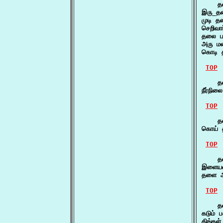
    த
இரு_தல
முடி த
செறிவா
தலை பட
அரு ம
கொடி 
TOP
    த
நீர்நி
TOP
    தள
கொய் த
TOP
    த
இளையள
தளை அ
TOP
    தன
கடும் 
திங்கள