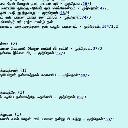
இலை வேல் சோழன் தன் பாடலம் ஏறி - முத்தொள்:
26
/1

கொண்டு ஓடுவது-ஆயின் தன் செங்கோன்மை - முத்தொள்:
42
/1

ி தன் கூடு இழந்தவாறு - முத்தொள்:
46
/4

ம் களி யானை மாறன் தன் மார்பம் - முத்தொள்:
74
/3

ெண்டிர் எரி மூழ்க கண்டு தன்

ையால் கண்புதைத்தான் தார் வழுதி யானையும் - முத்தொள்:
104
/1,2

ன்மை (2)

்மை கொண்டு அலரும் காவிரி நீர் நாட்டு - முத்தொள்:
37
/3

தன்மை இல்லை பிடி - முத்தொள்:
37
/4

்மைத்தால் (1)

ருவியதோர் தன்மைத்தால் காலையே - முத்தொள்:
44
/2

்மைத்தே (1)

றல் ஆகிய தன்மைத்தே தென்னன் - முத்தொள்:
89
/3

்னுடன் (1)

்ணன் வாள் மாறன் மால் யானை தன்னுடன் வந்து - முத்தொள்:
63
/3
