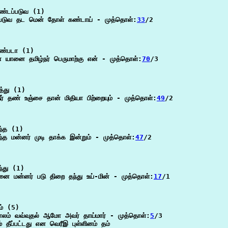
்டப்படுவ (1)

்படுவ தட மென் தோள் கண்டாய் - முத்தொள்:
33
/2

ண்படா (1)

 யானை தமிழ்நர் பெருமாற்கு என் - முத்தொள்:
70
/3

்து (1)

நீர் தண் உஞ்சை தான் மிதியா பிற்றையும் - முத்தொள்:
49
/2

்த (1)

ந்த மன்னர் முடி தாக்க இன்றும் - முத்தொள்:
47
/2

்து (1)

னை மன்னர் படு திறை தந்து உய்-மின் - முத்தொள்:
17
/1

் (5)

லம் வவ்வுதல் ஆமோ அவர் தாய்மார் - முத்தொள்:
5
/3

் தீப்பட்டது என வெரீஇ புள்ளினம் தம்
