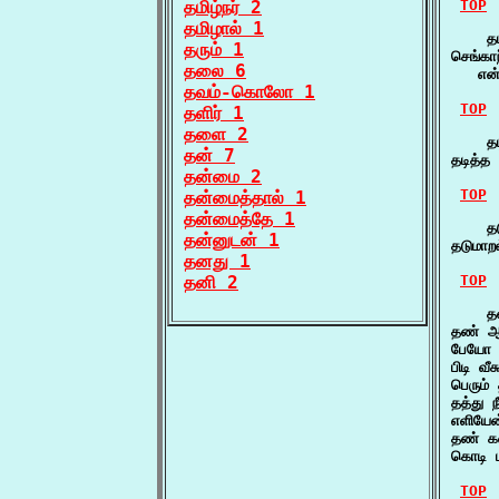
தமிழ்நர் 2
TOP
தமிழால் 1
    தட
தரும் 1
செங்கா
தலை 6
   என
தவம்-கொலோ 1
TOP
தளிர் 1
தளை 2
    தட
தன் 7
தடித்த 
தன்மை 2
TOP
தன்மைத்தால் 1
தன்மைத்தே 1
    தட
தன்னுடன் 1
தடுமா
தனது 1
தனி 2
TOP
    த
தண் ஆர
பேயோ 
பிடி வ
பெரும்
தத்து 
எளியேன
தண் க
கொடி ப
TOP