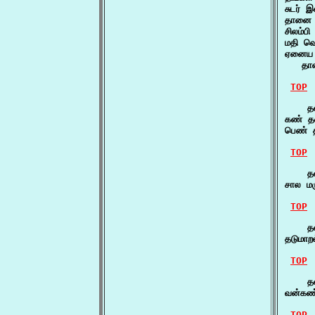
சுடர் 
தானை 
சிலம்ப
மதி வெ
ஏனைய ப
   தான
TOP
    த
கண் தன
பெண் 
TOP
    தன
சால ம
TOP
    தன
தடுமா
TOP
    தன
வன்கண
TOP