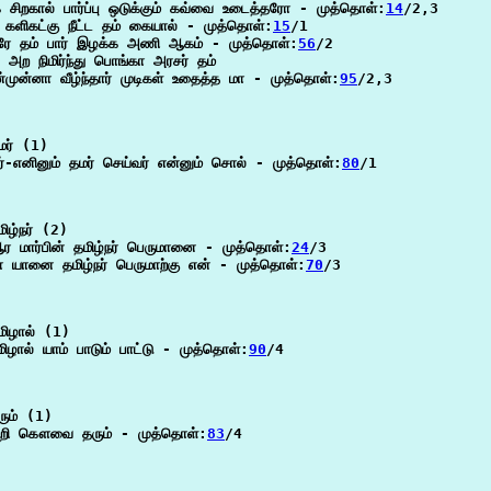
சிறகால் பார்ப்பு ஒடுக்கும் கவ்வை உடைத்தரோ - முத்தொள்:
14
/2,3

 களிகட்கு நீட்ட தம் கையால் - முத்தொள்:
15
/1

ரே தம் பார் இழக்க அணி ஆகம் - முத்தொள்:
56
/2

 அற நிமிர்ந்து பொங்கா அரசர் தம்

்முன்னா வீழ்ந்தார் முடிகள் உதைத்த மா - முத்தொள்:
95
/2,3

ர் (1)

ர்-எனினும் தமர் செய்வர் என்னும் சொல் - முத்தொள்:
80
/1

ிழ்நர் (2)

 மார்பின் தமிழ்நர் பெருமானை - முத்தொள்:
24
/3

 யானை தமிழ்நர் பெருமாற்கு என் - முத்தொள்:
70
/3

ிழால் (1)

ிழால் யாம் பாடும் பாட்டு - முத்தொள்:
90
/4

ும் (1)

அறி கௌவை தரும் - முத்தொள்:
83
/4
