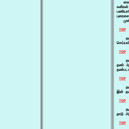
   கை 
களிகள்
பணியா
புரைசை
   முன
TOP
    தம
செய்யா
TOP
    தம
தண் ஆர
தண்படா
TOP
    தம
இன் தம
TOP
    தர
நாடு 
TOP