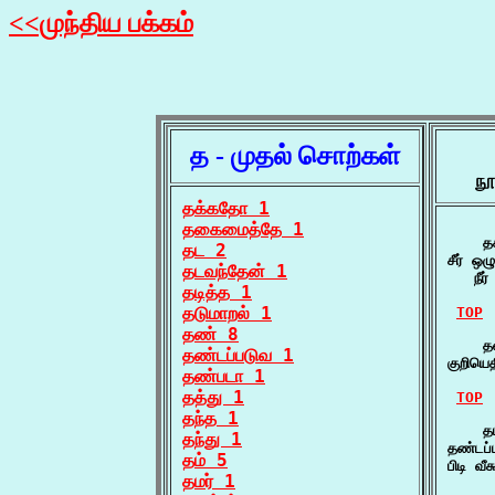
<<முந்திய பக்கம்
த - முதல் சொற்கள்
நூ
தக்கதோ 1
தகைமைத்தே 1
    த
தட 2
சீர் ஒ
தடவந்தேன் 1
   நீர
தடித்த 1
தடுமாறல் 1
TOP
தண் 8
    த
தண்டப்படுவ 1
குறியெ
தண்படா 1
தத்து 1
TOP
தந்த 1
    த
தந்து 1
தண்டப
தம் 5
பிடி வ
தமர் 1