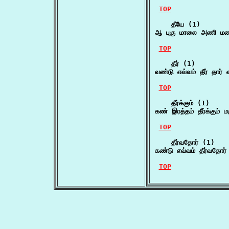
TOP
    தீயே (1)

ஆ புகு மாலை அணி மலை
TOP
    தீர் (1)

வண்டு எவ்வம் தீர் தார
TOP
    தீர்க்கும் (1)

கண் இரத்தம் தீர்க்கும் 
TOP
    தீர்வதோர் (1)

கண்டு எவ்வம் தீர்வதோர
TOP