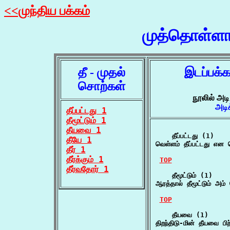
<<முந்திய பக்கம்
முத்தொள்ளா
தீ - முதல்
இடப்பக்
சொற்கள்
நூலில் அட
அடி
தீப்பட்டது 1
தீமூட்டும் 1
தீயவை 1
    தீப்பட்டது (1)

தீயே 1
வெள்ளம் தீப்பட்டது என 
தீர் 1
தீர்க்கும் 1
TOP
தீர்வதோர் 1
    தீமூட்டும் (1)

ஆரத்தால் தீமூட்டும் அம
TOP
    தீயவை (1)

திறந்திடு-மின் தீயவை பி