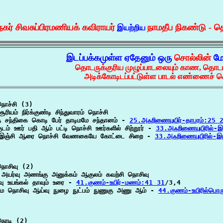
கர் சிவசுப்பிரமணியக் கவிராயர்
நாமதீப நிகண்டு -
இயற்றிய
இடப்பக்கமுள்ள ஏதேனும் ஒரு
சொல்லின்
மே
தொடருக்குரிய முழுப்பாடலையும் காண, தொட
அடிக்கோடிடப்பட்டுள்ள பாடல் எண்ணைச் ச
ொச்சி (3)

சூரியம் நிர்க்குண்டி சிந்துவாரம் நொச்சி

த சந்திகை கொடி பேர் தாடிமமே சந்தானம் - 
25.அஃறிணையுயிர்-தாபரம்:25 
ுடம் ஊர் பதி ஆம் பட்டி நொச்சி ஊர்களில் சிற்றூர் - 
33.அஃறிணையுயிரில்-
 இஞ்சி ஆரை நொச்சி வேணகையே கோட்டை சிறை - 
33.அஃறிணையுயிரில்-இ
ொசிவு (2)

 அயர்வு அணங்கு அனுக்கம் ஆகுலம் கவற்சி நொசிவு

வு உயங்கல் தாவும் உரை - 
41.குணம்-உயிர்-மணம்:41 31
/3,4

ை நொசிவு ஆய்வு நுழை நுட்பம் நுணுகு அணு ஆம் - 
44.குணம்-உயிரில்பொர
ொடி (2)
