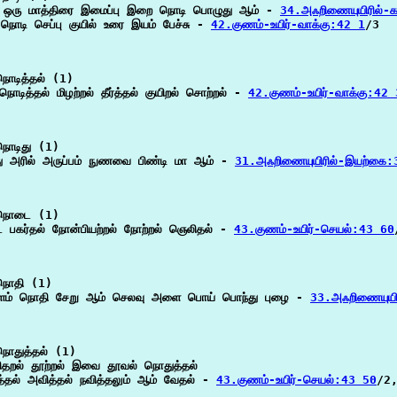
ம் ஒரு மாத்திரை இமைப்பு இறை நொடி பொழுது ஆம் - 
34.அஃறிணையுயிரில்-
 நொடி செப்பு குயில் உரை இயம் பேச்சு - 
42.குணம்-உயிர்-வாக்கு:42 1
/3

ொடித்தல் (1)

நொடித்தல் மிழற்றல் தீர்த்தல் குயிறல் சொற்றல் - 
42.குணம்-உயிர்-வாக்கு:42 
ொடிது (1)

ு அரில் அருப்பம் நுணவை பிண்டி மா ஆம் - 
31.அஃறிணையுயிரில்-இயற்கை:
நொடை (1)

பகர்தல் நோன்பியற்றல் நோற்றல் ஞெலிதல் - 
43.குணம்-உயிர்-செயல்:43 60
ொதி (1)

ளம் நொதி சேறு ஆம் செலவு அளை பொய் பொந்து புழை - 
33.அஃறிணையுயி
ொதுத்தல் (1)

சிதறல் தூற்றல் இவை தூவல் நொதுத்தல்

த்தல் அவித்தல் நவித்தலும் ஆம் வேதல் - 
43.குணம்-உயிர்-செயல்:43 50
/2,