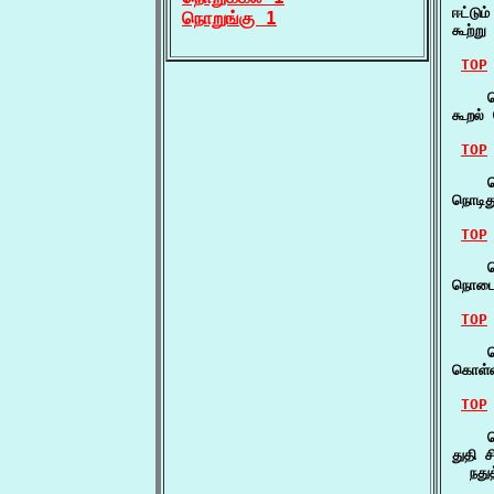
ஈட்டு
நொறுங்கு 1
கூற்று
TOP
    ந
கூறல் 
TOP
    ந
நொடித
TOP
    
நொடை 
TOP
    ந
கொள்
TOP
    ந
துதி 
  நது