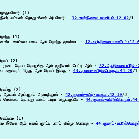
ொதுமலோர் (1)

திலர் வம்பலர் நொதுமலோர் அயலோர் - 
12.உயர்திணை-மானிடம்:12 62
/1

ொந்த (1)

 மையே மைம்மை மலடி ஆம் நொந்த முண்டை - 
12.உயர்திணை-மானிடம்:12 
ொய் (2)

ை முடை நொய் நொறுங்கு ஆம் மூழிவாய் பெட்டி ஆம் - 
32.அஃறிணையுயிரில்
ை சுகுமாரம் மிருது ஆம் நொய் இலகு - 
44.குணம்-உயிரில்பொருள்:44 29
/1

ொய்து (2)

ு ஆகமம் சிறப்புநூல் அனாதிநூல் - 
42.குணம்-உயிர்-வாக்கு:42 10
/3

 மென்மை நொய்து கனம் மாறா வழுவழுப்பே - 
44.குணம்-உயிரில்பொருள்:44
ொய்மை (1)

ை இலேசு ஆம் கனம் ஞாட்பு பாரம் விம்மு பொறை - 
44.குணம்-உயிரில்பொரு