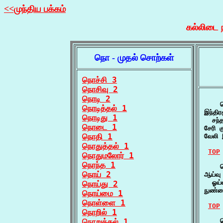
<<முந்திய பக்கம்
கல்லிடை ந
நொ - முதல் சொற்கள்
நொச்சி 3
நொசிவு 2
நொடி 2
    ந
நொடித்தல் 1
இந்திர
நொடிது 1
  சந்
நொடை 1
சேரி க
நொதி 1
வேலி
நொதுத்தல் 1
TOP
நொதுமலோர் 1
நொந்த 1
    ந
நொய் 2
ஆய்வு
  ஓய்
நொய்து 2
நுண்ம
நொய்மை 1
நொள்ளை 1
TOP
நொறில் 1
நொறுக்கல் 1
    ந