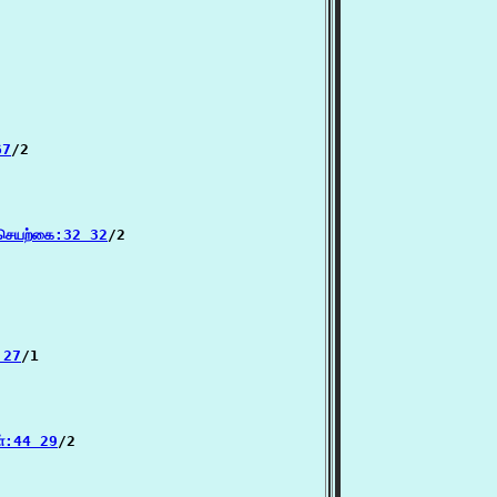
67
/2

-செயற்கை:32 32
/2

 27
/1

ள்:44 29
/2
