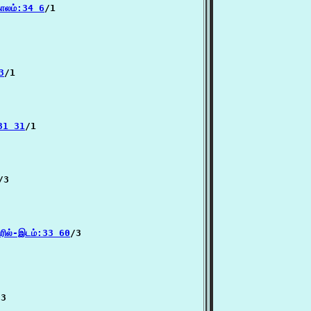
காலம்:34 6
/1

3
/1

31 31
/1

/3

ரில்-இடம்:33 60
/3

3
