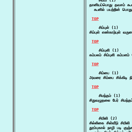
    சிம்பி (1)

தானியப்பொது தவசம் கூலம
  கூனில் பயற்றின் பொத
TOP
    சிம்புள் (1)

சிம்புள் எண்காற்புள் வ
TOP
    சிம்புளி (1)

கம்பலம் சிம்புளி கம்பளம்
TOP
    சிம்பை (1)

அவரை சிம்பை சிக்கிடி ந
TOP
    சிமந்தம் (1)

சிறுவழுதலை பேர் சிமந்தம்
TOP
    சிமிலி (2)

சில்லிகை சிள்வீடு சிமில
தூம்புகால் நாழி படி குஞ்ச