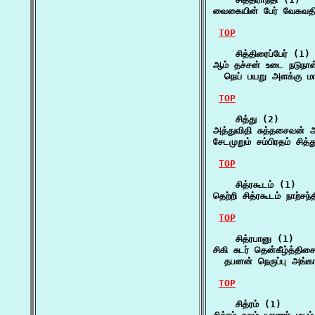
வைகையின் பேர் வேகவதி
TOP
    சித்திரைப்பேர் (1)

ஆம் தச்சன் உடை நடுநாள் 
  நெய் பயறு அளக்கு மா
TOP
    சித்து (2)

அத்துவிதி சுத்தசைவன் 
சேடமுறும் சம்பிரதம் சித்
TOP
    சித்ரகூடம் (1)

தெற்றி சித்ரகூடம் நாற்சந
TOP
    சித்ரபானு (1)

சிகி சுடர் தென்கீழ்த்தி
  தபனன் நெருப்பு அங்க
TOP
    சித்ரம் (1)
