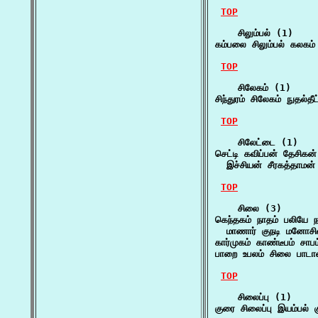
TOP
    சிலும்பல் (1)

கம்பலை சிலும்பல் கலகம் ப
TOP
    சிலேகம் (1)

சிந்துரம் சிலேகம் நுதல்த
TOP
    சிலேட்டை (1)

செட்டி கவிப்பன் தேசிகன
  இச்சியன் சீரகத்தாம
TOP
    சிலை (3)

கெந்தகம் நாதம் பலியே நா
  மாணார் குநடி மனோச
கார்முகம் காண்டீபம் சாப
பாறை உபலம் சிலை பாட
TOP
    சிலைப்பு (1)

குரை சிலைப்பு இயம்பல் 