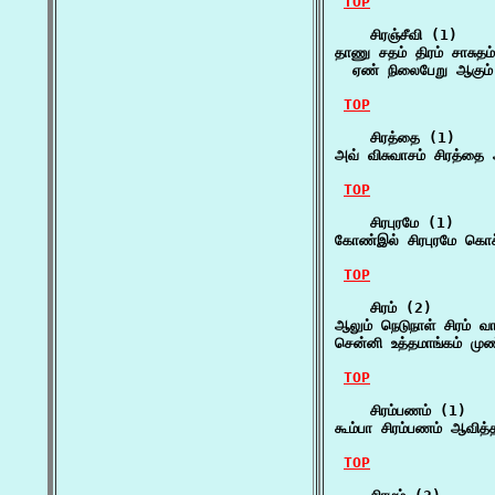
TOP
    சிரஞ்சீவி (1)

தாணு சதம் திரம் சாசுதம் 
  ஏண் நிலைபேறு ஆகு
TOP
    சிரத்தை (1)

அவ் விசுவாசம் சிரத்தை
TOP
    சிரபுரமே (1)

கோண்இல் சிரபுரமே கொச்
TOP
    சிரம் (2)

ஆலும் நெடுநாள் சிரம்
சென்னி உத்தமாங்கம் முண
TOP
    சிரம்பணம் (1)

கூம்பா சிரம்பணம் ஆவித்
TOP