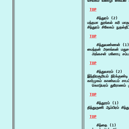
சேவகம் விலாழி கையில் ச
TOP
    சிந்துரம் (2)

மந்தமா தூங்கல் கரி மாதங
சிந்துரம் சிலேகம் நுதல்த
TOP
    சிந்துவண்ணன் (1)
மைந்தன் அனங்கன் மதுச
  அங்கசன் மனோபு சம்ப
TOP
    சிந்துவாரம் (2)

இந்திரசூரியம் நிர்க்குண்
கார்முகம் காண்டீபம் சாபம
  கொடுமரம் துரோணம் ம
TOP
    சிந்தூரம் (1)

திந்துருணி ஆம்பிரம் சிந்
TOP
    சிந்தை (1)
