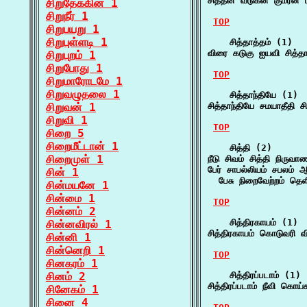
சித்தன் வடுகன் குமரன
சிறுதேக்கின் 1
சிறுநீர் 1
TOP
சிறுபயறு 1
சிறுபுள்ளடி 1
    சித்தாத்தம் (1)

விரை கடுகு ஐயவி சித்த
சிறுபுறம் 1
சிறுபோது 1
TOP
சிறுமாரோடமே 1
சிறுவழுதலை 1
    சித்தாந்தியே (1)

சிறுவன் 1
சித்தாந்தியே சமயாதீதி 
சிறுவி 1
TOP
சிறை 5
சிறைமீட்டான் 1
    சித்தி (2)

சிறைமுள் 1
நீடு சிவம் சித்தி நிருவ
பேர் சாபல்லியம் சபலம் ஆ
சின் 1
  பேசு நிறைவேற்றம் தெள
சின்மயனே 1
சின்மை 1
TOP
சின்னம் 2
    சித்திரகாயம் (1)

சின்னவிரல் 1
சித்திரகாயம் கொடுவரி வ
சின்னி 1
சின்னெறி 1
TOP
சினகரம் 1
சினம் 2
    சித்திரப்படாம் (1)

சித்திரப்படாம் நீவி க
சினேகம் 1
சினை 4