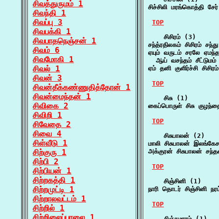
சிவத்துருமம் 1
சிச்சிலி மரங்கொத்தி சேர
சிவந்தி 1
சிவப்பு 3
TOP
சிவபக்கி 1
    சிசிரம் (3)

சிவபாதநெஞ்சன் 1
சந்த்ரதிலகம் சிசிரம் சந
சிவம் 6
ஏயும் வருடம் சரலே ஏமந்தம
சிவமோகி 1
  ஆய் வசந்தம் சீட்டுமம
சிவல் 1
ஏம் தனி குளிர்ச்சி சிசிரம
சிவன் 3
TOP
சிவன்தீக்கண்ணுதித்தோன் 1
சிவன்மைந்தன் 1
    சிசு (1)

சிவிகை 2
கைப்பொருள் சிசு குழந
சிவிறி 1
TOP
சிவேதை 2
சிவை 4
    சிசுபாலன் (2)

சிள்வீடு 1
மாலி சிசுபாலன் இலங்கே
சிற்குரு 1
அக்குரன் சிசுபாலன் சந்
சிற்பி 2
TOP
சிற்பியன் 1
சிற்றகத்தி 1
    சிஞ்சினி (1)

சிற்றமுட்டி 1
நாரி தொடர் சிஞ்சினி நரம
சிற்றாலவட்டம் 1
TOP
சிற்றில் 1
சிற்றிலைப்பாலை 1
    சிஞ்சுமாரம் (1)
