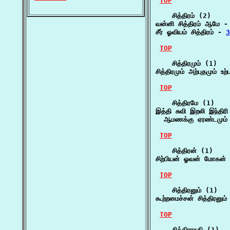
TOP
    சித்திரம் (2)

வன்னி சித்திரம் ஆமே -
சீர் ஓவியம் சித்திரம் - 
3
TOP
    சித்திரமும் (1)

சித்திரமும் அற்புதமும் 
TOP
    சித்திரமே (1)

இத்தி சுவி இறலி இந்திரி
  ஆமணக்கு ஏரண்டமும் ஆ
TOP
    சித்திரன் (1)

சிற்பியன் ஓவன் மோகன் 
TOP
    சித்திரனும் (1)

கூற்றமைச்சன் சித்திரனும்
TOP
    சித்திராநதி (1)
