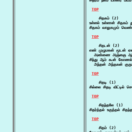
சித்ரம் நலம் யாணர் மயம
TOP
    சிதகம் (2)

உள்ளல் உள்ளான் சிதகம் 
சிதகம் வாலுகமும் வெண
TOP
    சிதடன் (2)

எண் முழுமகன் மூடன் ஏ
  அண்ணை அஞ்ஞை ஆம்
சிந்து ஆம் கூன் கோணல்
  அந்தன் அந்தகன் குர
TOP
    சிதடி (1)

சில்லை சிதடி விட்டில் 
TOP
    சிதந்தலே (1)

சிதர்த்தல் உகுத்தல் சித
TOP
    சிதம் (2)
