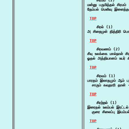
    சிரமம் (2)

மன்னு பருமித்தல் சிரமம்
தேம்பல் மெலிவு இளைத்த
TOP
    சிரல் (1)

அ சிறைமுள் தித்திரி பொன
TOP
    சிரவணம் (2)

சீவு உலக்கை மால்நாள் 
ஓதல் அத்தியானம் உயர் 
TOP
    சிரவம் (1)

பாரதம் இலாதமும் ஆம் பற்ற
  சாரும் கவுதாரி தான் 
TOP
    சிரற்றல் (1)

இரைதல் உலம்பல் இரட்டல் ச
  குரை சிலைப்பு இயம்பல
TOP