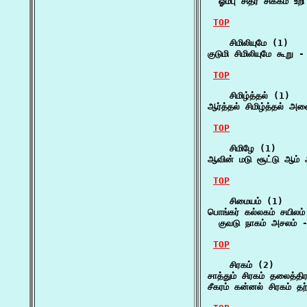
  ஓம்பு சிதர் சிக்கம் உற
TOP
    சிமிலியுமே (1)

குடுமி சிமிலியுமே கூறு -
TOP
    சிமிழ்த்தல் (1)

ஆர்த்தல் சிமிழ்த்தல் அ
TOP
    சிமிழே (1)

ஆவின் மடு சூட்டு ஆம் 
TOP
    சிமையம் (1)

பொங்கர் கல்லகம் சயிலம
  குவடு நாகம் அசலம் 
TOP
    சிரகம் (2)

சாத்தும் சிரகம் தலைத்தி
சீகரம் கன்னல் சிரகம் தற்