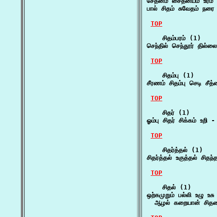
சேதனம் சைதன்யம் உரம் 
பால் சிதம் சுவேதம் நர
TOP
    சிதம்பரம் (1)

செந்தில் செந்தூர் தில்
TOP
    சிதம்பு (1)

சீரணம் சிதம்பு செடி ச
TOP
    சிதர் (1)

ஓம்பு சிதர் சிக்கம் உறி -
TOP
    சிதர்த்தல் (1)

சிதர்த்தல் உகுத்தல் சித
TOP
    சிதல் (1)

ஒற்கமுறும் பல்லி உழு உசு 
  ஆழல் கறையான் சிதல