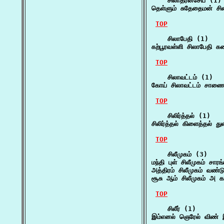
    சிலாதரன்சேய் (1)

தெள்ளும் சுதேதைமன் சி
TOP
    சிலாபேதி (1)

கற்பூரவள்ளி சிலாபேதி க
TOP
    சிலாவட்டம் (1)

கோய் சிலாவட்டம் சாணை
TOP
    சிலிர்த்தல் (1)

சிலிர்த்தல் கிளைத்தல் து
TOP
    சிலீமுகம் (3)

மந்தி புள் சிலீமுகம் சார
அத்திரம் சிலீமுகம் வண்ட
சூசு ஆம் சிலீமுகம் அ 
TOP
    சிலீர் (1)

இம்எனல் ஞெரேல் விண் இழ