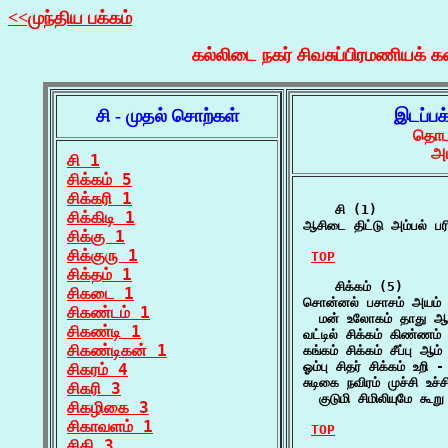
<<முந்திய பக்கம்
கல்லிடை நகர் சிவசுப்பிரமணியக் க
சி - முதல் சொற்கள்
இடப்பக
தொடர
அட
சி 1
சிக்கம் 5
சிக்கரி 1
    சி (1)

சிக்கிடி 1
ஆசிடை திட்டு அம்பல் பர
சிக்கு 1
சிக்குரு 1
TOP
சிக்தம் 1
    சிக்கம் (5)

சிகடை 1
சொன்னல் பசாசம் அயம் இ
சிகண்டம் 1
  மன் உலோகம் தாது ஆ
சிகண்டி 1
வட்டில் சிக்கம் கிண்ணம
சிகண்டிகன் 1
கங்கம் சிக்கம் சீப்பு ஆ
ஓம்பு சிதர் சிக்கம் உறி -
சிகரம் 4
சுடிகை நவிரம் முச்சி உச்ச
சிகரி 3
  குடுமி சிமிலியுமே கூற
சிகழிகை 3
சிகாவளம் 1
TOP
சிகி 3