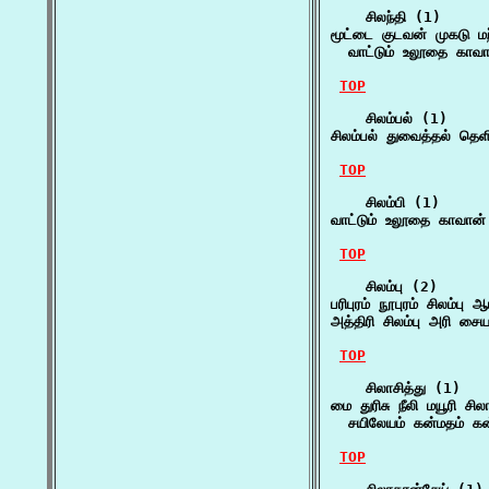
    சிலந்தி (1)

மூட்டை குடவன் முகடு மற்
  வாட்டும் உலூதை காவான
TOP
    சிலம்பல் (1)

சிலம்பல் துவைத்தல் தெளி
TOP
    சிலம்பி (1)

வாட்டும் உலூதை காவான் 
TOP
    சிலம்பு (2)

பரிபுரம் நூபுரம் சிலம்பு
அத்திரி சிலம்பு அரி ச
TOP
    சிலாசித்து (1)

மை துரிசு நீலி மயூரி சிலாச
  சயிலேயம் கன்மதம் கன்
TOP