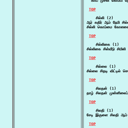
  காய் முசலி கோம்பி 
TOP
    சில்லி (2)

ஆர் கதிர் ஆம் நேமி சில
சில்லி கொம்மை கோளகை 
TOP
    சில்லிகை (1)

சில்லிகை சிள்வீடு சிமில
TOP
    சில்லை (1)

சில்லை சிதடி விட்டில் 
TOP
    சிலதன் (1)

தாழ் சிலதன் முன்னிலைப
TOP
    சிலதி (1)

சேடி இகுளை சிலதி ஆம் 
TOP