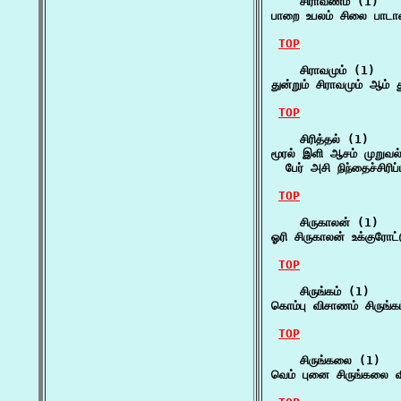
    சிராவணம் (1)

பாறை உபலம் சிலை பாட
TOP
    சிராவமும் (1)

துன்றும் சிராவமும் ஆம்
TOP
    சிரித்தல் (1)

மூரல் இளி ஆசம் முறுவல்
  பேர் அசி நிந்தைச்சி
TOP
    சிருகாலன் (1)

ஓரி சிருகாலன் உக்குரோ
TOP
    சிருங்கம் (1)

கொம்பு விசாணம் சிருங்க
TOP
    சிருங்கலை (1)

வெம் புனை சிருங்கலை 