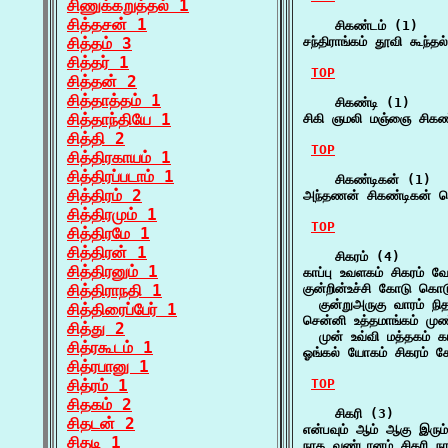
சிணுக்கறுத்தல் 1
சித்தசன் 1
    சிகண்டம் (1)

சித்தம் 3
சந்திராங்கம் தூவி கூந்
சித்தர் 1
TOP
சித்தன் 2
சித்தாத்தம் 1
    சிகண்டி (1)

சித்தாந்தியே 1
சிகி ஞமலி மஞ்ஞை சிகண்
சித்தி 2
TOP
சித்திரகாயம் 1
சித்திரப்படாம் 1
    சிகண்டிகன் (1)

சித்திரம் 2
அந்தணன் சிகண்டிகன் ப
சித்திரமும் 1
TOP
சித்திரமே 1
சித்திரன் 1
    சிகரம் (4)

சித்திரனும் 1
காப்பு உவளகம் சிகரம் வ
சித்திராநதி 1
குன்றின்உச்சி கோடு கொடு
  குன்றுஅருகு வாரம் நி
சித்திரைப்பேர் 1
சென்னி உத்தமாங்கம் முண்
சித்து 2
  முன் உவ்வி மத்தகம் க
சித்ரகூடம் 1
ஓங்கல் யோகம் சிகரம் ச
சித்ரபானு 1
சித்ரம் 1
TOP
சிதகம் 2
    சிகரி (3)

சிதடன் 2
என்பவும் ஆம் ஆகு இரும்
சிதடி 1
நாத வண்டானம் சிகரி ந