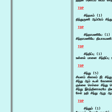
நந்தல் அலாபம் கயம் சேத
TOP
    சிந்தகம் (1)

திந்துருணி ஆம்பிரம் சிந்
TOP
    சிந்தாமணியே (1)

சிந்தாமணியே தியாகமணி 
TOP
    சிந்திப்பு (1)

உன்னல் மானை சிந்திப்பு 
TOP
    சிந்து (5)

சீவனம் கீலாலம் நீர் சிந
சிந்து ஆம் கூன் கோணல
குல்லை செச்சை சிந்து வ
சிந்து இரத்தினாகரமே த
சேள் நதி சிந்து ஆறு 
TOP
    சிந்தும் (1)
