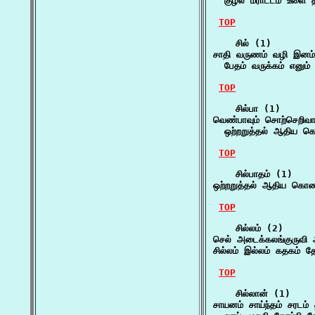
  குழல் மராட்டம் உளை த
TOP
    சில் (1)

சாதி வருணம் வழி இனம் கு
  பேதம் வருக்கம் எனும்
TOP
    சில்பா (1)

வெண்பாவும் சொற்செறிவான
  ஒற்றறுத்தல் ஆதிய க
TOP
    சில்பாதம் (1)

ஒற்றறுத்தல் ஆதிய கொண
TOP
    சில்லம் (2)

செல் அடைக்கலங்குருவி
சில்லம் இல்லம் கதகம் த
TOP
    சில்லான் (1)

சாயனம் சாய்ந்தம் சரடம்