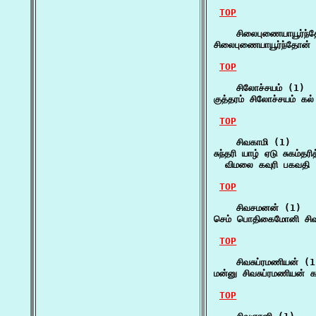
TOP
    சிலைபுணையாயூர்ந்
சிலைபுணையாயூர்ந்தோன்
TOP
    சிலோச்சயம் (1)

குத்தரம் சிலோச்சயம் கல்
TOP
    சிவகாமி (1)

சுந்தரி யாழ் ஏடு சுகம்தர
  விமலை கவுரி பகவதி
TOP
    சிவசமனன் (1)

செம் பொதிகைமோனி சிவச
TOP
    சிவசுப்ரமணியன் (1
மன்னு சிவசுப்ரமணியன் 
TOP