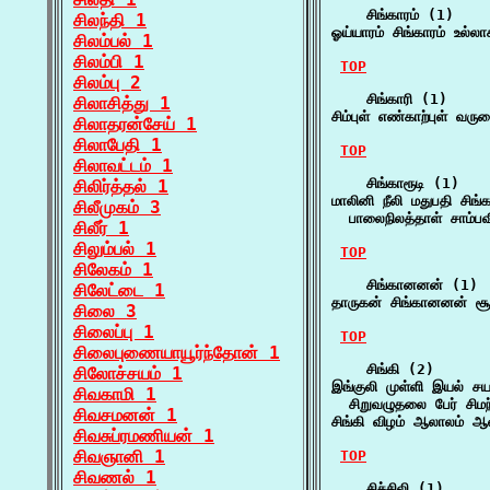
    சிங்காரம் (1)

சிலந்தி 1
ஓய்யாரம் சிங்காரம் உல்லா
சிலம்பல் 1
சிலம்பி 1
TOP
சிலம்பு 2
    சிங்காரி (1)

சிலாசித்து 1
சிம்புள் எண்காற்புள் வ
சிலாதரன்சேய் 1
சிலாபேதி 1
TOP
சிலாவட்டம் 1
    சிங்காரூடி (1)

சிலிர்த்தல் 1
மாலினி நீலி மதுபதி சிங்கா
சிலீமுகம் 3
  பாலைநிலத்தாள் சாம்ப
சிலீர் 1
சிலும்பல் 1
TOP
சிலேகம் 1
    சிங்கானனன் (1)

சிலேட்டை 1
தாருகன் சிங்கானனன் சூர
சிலை 3
சிலைப்பு 1
TOP
சிலைபுணையாயூர்ந்தோன் 1
    சிங்கி (2)

சிலோச்சயம் 1
இங்குலி முள்ளி இயல் சயந்
சிவகாமி 1
  சிறுவழுதலை பேர் சிமந்
சிவசமனன் 1
சிங்கி விழம் ஆலாலம் 
சிவசுப்ரமணியன் 1
சிவஞானி 1
TOP
சிவணல் 1
    சிச்சிலி (1)
