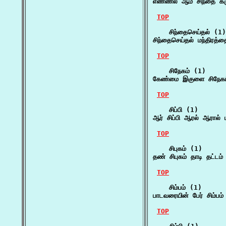
எண்ணல் ஆம் சிந்தை கரு
TOP
    சிந்தைசெய்தல் (1)

சிந்தைசெய்தல் மந்திரத்
TOP
    சிநேகம் (1)

கேண்மை இகுளை சிநேகம்
TOP
    சிப்பி (1)

ஆர் சிப்பி ஆரல் ஆரால்
TOP
    சிபுகம் (1)

தண் சிபுகம் தாடி தட்ட
TOP
    சிம்பம் (1)

பாடவரையின் பேர் சிம்பம
TOP