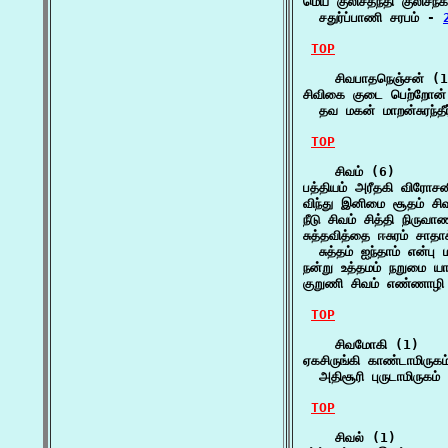
மெய் குலிசதந்தி குலிசநகி
  சதுர்ப்பாணி சரபம் - 
TOP
    சிவபாதநெஞ்சன் (1
சிவிகை குடை பெற்றோன் 
  தவ மகன் மாறன்சுரந்தீ
TOP
    சிவம் (6)

பத்தியம் அரீதகி விரோச
விந்து இனிமை சூதம் சி
நீடு சிவம் சித்தி நிருவ
சுத்தவித்தை ஈசுரம் சாதாக
  சுத்தம் ஐந்தாம் என்பு
நன்று உத்தமம் நறுமை ய
குறுணி சிவம் எண்ணாழி
TOP
    சிவமோகி (1)

ஏகசிருங்கி காண்டாமிருகம
  அதிசூரி புருடாமிருகம்
TOP
    சிவல் (1)
