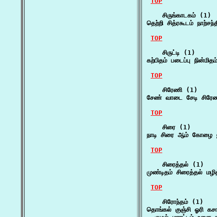
TOP
    சிருங்காடகம் (1)

தெற்றி சித்ரகூடம் நாற்சந
TOP
    சிருட்டி (1)

கற்பிதம் படைப்பு நின்மிதம்
TOP
    சிரேணி (1)

சேண் வாடை சேடி சிரேண
TOP
    சிரை (1)

நாடி சிரை ஆம் கோழை ஐ
TOP
    சிரைத்தல் (1)

முண்டிதம் சிரைத்தல் மழ
TOP
    சிரோந்தம் (1)

தொங்கல் குஞ்சி ஓரி கசாள