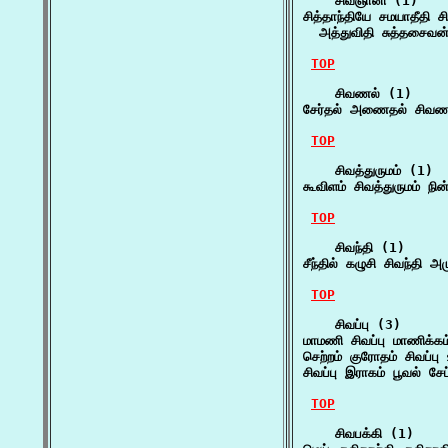
    சிவஞானி (1)

சித்தாந்தியே சமயாதீதி ச
  அத்துவிதி சுத்தசைவன
TOP
    சிவணல் (1)

சேர்தல் அணைதல் சிவணல்
TOP
    சிவத்துருமம் (1)

கூவிளம் சிவத்துருமம் நி
TOP
    சிவந்தி (1)

சீந்தில் கழுசி சிவந்தி 
TOP
    சிவப்பு (3)

மாமணி சிவப்பு மாணிக்க
செற்றம் குரோதம் சிவப்பு 
சிவப்பு இராகம் பூவல் ச
TOP
    சிவபக்கி (1)
