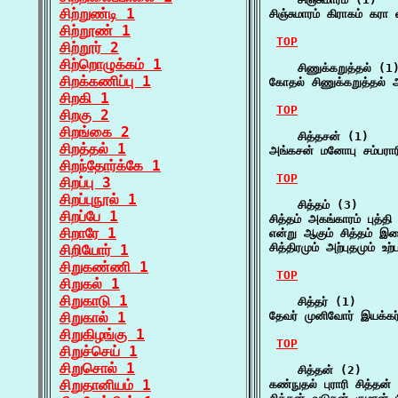
சிற்றுண்டி 1
சிஞ்சுமாரம் கிராகம் கரா
சிற்றூண் 1
TOP
சிற்றூர் 2
சிற்றொழுக்கம் 1
    சிணுக்கறுத்தல் (1)
சிறக்கணிப்பு 1
கோதல் சிணுக்கறுத்தல் 
சிறகி 1
TOP
சிறகு 2
சிறங்கை 2
    சித்தசன் (1)

சிறத்தல் 1
அங்கசன் மனோபு சம்பரா
சிறந்தோர்க்கே 1
TOP
சிறப்பு 3
சிறப்புநூல் 1
    சித்தம் (3)

சிறப்பே 1
சித்தம் அகங்காரம் புத்
சிறாரே 1
என்று ஆகும் சித்தம் இத
சித்திரமும் அற்புதமும் 
சிறியோர் 1
சிறுகண்ணி 1
TOP
சிறுகல் 1
சிறுகாடு 1
    சித்தர் (1)

சிறுகால் 1
தேவர் முனிவோர் இயக்கர்
சிறுகிழங்கு 1
TOP
சிறுச்செய் 1
சிறுசொல் 1
    சித்தன் (2)

சிறுதானியம் 1
கண்நுதல் புராரி சித்தன