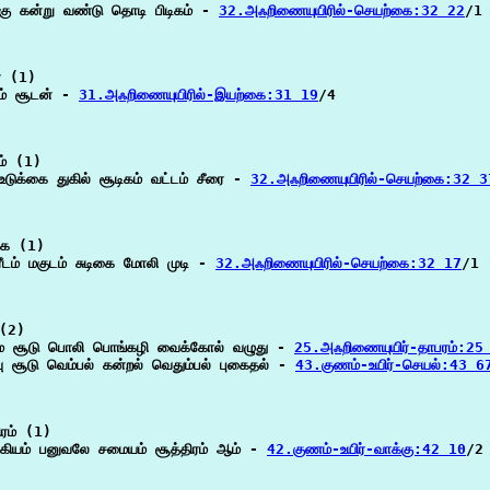
்கு கன்று வண்டு தொடி பிடிகம் - 
32.அஃறிணையுயிரில்-செயற்கை:32 22
/1

 (1)

ீபம் சூடன் - 
31.அஃறிணையுயிரில்-இயற்கை:31 19
/4

் (1)

டுக்கை துகில் சூடிகம் வட்டம் சீரை - 
32.அஃறிணையுயிரில்-செயற்கை:32 3
ை (1)

ீடம் மகுடம் சுடிகை மோலி முடி - 
32.அஃறிணையுயிரில்-செயற்கை:32 17
/1

(2)

மை சூடு பொலி பொங்கழி வைக்கோல் வழுது - 
25.அஃறிணையுயிர்-தாபரம்:25
வு சூடு வெம்பல் கன்றல் வெதும்பல் புகைதல் - 
43.குணம்-உயிர்-செயல்:43 6
ரம் (1)

்கியம் பனுவலே சமையம் சூத்திரம் ஆம் - 
42.குணம்-உயிர்-வாக்கு:42 10
/2
