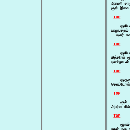
ஆரணி சாம
சூரி இவை
TOP
    சூரியக
பானுபத்தம் 
  அலர் ச
TOP
    சூரிய
மித்திரன் 
புனல்நாடன
TOP
    சூரூர
தொட்டோன்
TOP
    சூல் 
அமர்வ வில்
TOP
    சூலம்
மான் மழு 