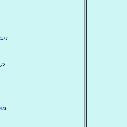
21
/3

0
/2

4
/2
