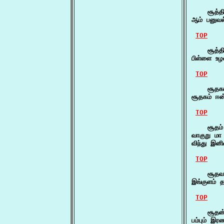
    சூத்தி
ஆம் பனுவல்
TOP
    சூத்தி
பிள்ளை உழ
TOP
    சூதகம
சூதகம் ஈன
TOP
    சூதம்
வாகுறு மா
விந்து இன
TOP
    சூதவா
இங்குளம் 
TOP
    சூதன்
பம்பும் இர