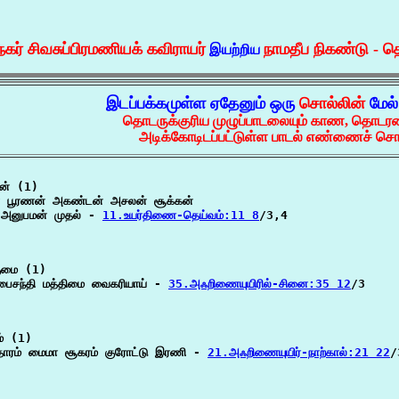
கர் சிவசுப்பிரமணியக் கவிராயர்
நாமதீப நிகண்டு -
இயற்றிய
இடப்பக்கமுள்ள ஏதேனும் ஒரு
சொல்லின்
மேல்
தொடருக்குரிய முழுப்பாடலையும் காண, தொடரட
அடிக்கோடிடப்பட்டுள்ள பாடல் எண்ணைச் சொட
ன் (1)

் பூரணன் அகண்டன் அசலன் சூக்கன்

 அனுபமன் முதல் - 
11.உயர்திணை-தெய்வம்:11 8
/3,4

ுமை (1)

பைசந்தி மத்திமை வைகரியாய் - 
35.அஃறிணையுயிரில்-சினை:35 12
/3

் (1)

ூதாரம் மைமா சூகரம் குரோட்டு இரணி - 
21.அஃறிணையுயிர்-நாற்கால்:21 22
/