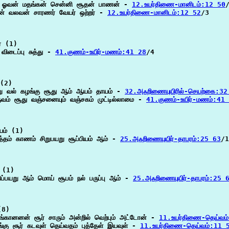
ஓவன் மதங்கன் சென்னி சூதன் பாணன் - 
12.உயர்திணை-மானிடம்:12 50
/
ன் வலவன் சாரணர் வேயர் ஒற்றர் - 
12.உயர்திணை-மானிடம்:12 52
/3

் (1)

 விடைப்பு சுத்து - 
41.குணம்-உயிர்-மணம்:41 28
/4

(2)

 வல் கழங்கு சூது ஆம் ஆயம் தாயம் - 
32.அஃறிணையுயிரில்-செயற்கை:32
ுவம் சூது வஞ்சனையும் வஞ்சகம் முட்டில்லாமை - 
41.குணம்-உயிர்-மணம்:41
யம் (1)

்தம் காணம் சிறுபயறு சூப்பியம் ஆம் - 
25.அஃறிணையுயிர்-தாபரம்:25 63
/1

 (1)

சிப்பயறு ஆம் மொய் சூபம் நல் பருப்பு ஆம் - 
25.அஃறிணையுயிர்-தாபரம்:25 
8)

ங்கானனன் சூர் சாரும் அன்றில் வெற்பும் அட்டோன் - 
11.உயர்திணை-தெய்வம
கு சூர் கடவுள் தெய்வதம் புத்தேள் இயவுள் - 
11.உயர்திணை-தெய்வம்:11 