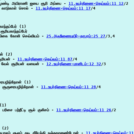
ுண்டி அயிராணி ஐயை சூரி அம்பை - 
11.உயர்திணை-தெய்வம்:11 12
/2

 காடுகாள் சொல் - 
11.உயர்திணை-தெய்வம்:11 17
/4

ாந்தப்பேர் (1)

சூரியகாந்தப்பேர்

விகை கோலி செவ்வியம் - 
25.அஃறிணையுயிர்-தாபரம்:25 27
/3,4

ன் (2)

சூரியன் - 
11.உயர்திணை-தெய்வம்:11 87
/4

் வேல் சூரியன் வளவன் - 
12.உயர்திணை-மானிடம்:12 32
/3

ையழித்தோன் (1)

 சூரூரையழித்தோன் - 
11.உயர்திணை-தெய்வம்:11 28
/4

(1)

 பரிசை பற்றீட்டி சூல் குலிசம் - 
11.உயர்திணை-தெய்வம்:11 26
/2

 (2)

கபாலம் சூலம் துடி தீயேந்தி நஞ்சுதானுண்டோன் - 
11.உயர்திணை-தெய்வம்:1