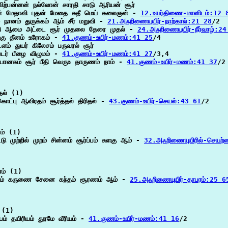
ிற்பன்னன் நல்லோன் சாரதி சாடு ஆரியன் சூர்

் மேதாவி புதன் மேதை சுதீ மெய் கலைஞன் - 
12.உயர்திணை-மானிடம்:12 
ம் நானம் துருக்கம் ஆம் சீர் மறுவி - 
21.அஃறிணையுயிர்-நாற்கால்:21 28
/2

பி ஆமை அட்டை சூர் முதலை தேரை முதல் - 
24.அஃறிணையுயிர்-நீர்வாழ்:24
கு தீனம் உரோகம் - 
41.குணம்-உயிர்-மணம்:41 25
/4

ளம் துயர் கிலேசம் பருவரல் சூர்

ர் பீழை விழுமம் - 
41.குணம்-உயிர்-மணம்:41 27
/3,4

பயானகம் சூர் பீதி வெருஉ தாருணம் நாம் - 
41.குணம்-உயிர்-மணம்:41 37
/2

தல் (1)

ொட்பு ஆவிரதம் சூர்த்தல் திரிதல் - 
43.குணம்-உயிர்-செயல்:43 61
/2

ம் (1)

டு முற்றில் முறம் சின்னம் சூர்ப்பம் சுளகு ஆம் - 
32.அஃறிணையுயிரில்-செயற
் (1)

ுடம் கருணை சேனை கந்தம் சூரணம் ஆம் - 
25.அஃறிணையுயிர்-தாபரம்:25 6
 (1)

பம் தயிரியம் துரமே வீரியம் - 
41.குணம்-உயிர்-மணம்:41 16
/2
