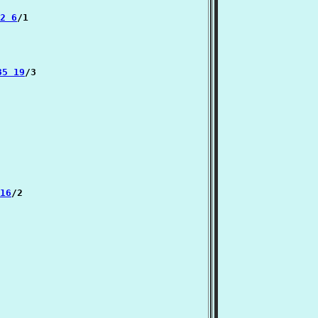
32 6
/1

35 19
/3

 16
/2
