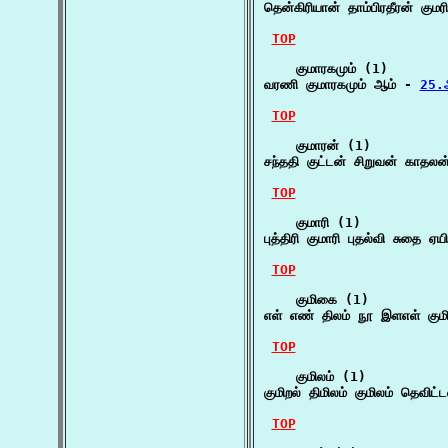
தென்கிரியான் தாம்பிரதீரன் கும
TOP
    குமாரகமும் (1)

வரணி குமாரகமும் ஆம் - 
25.அ
TOP
    குமாரன் (1)

சந்ததி குட்டன் சிறுவன் காதலன
TOP
    குமாரி (1)

புத்திரி குமாரி புதல்வி சுதை ஏய
TOP
    குமிகை (1)

எள் எண் திலம் நூ இளஎள் க
TOP
    குமிலம் (1)

குமிறல் திமிலம் குமிலம் தெவிட்
TOP