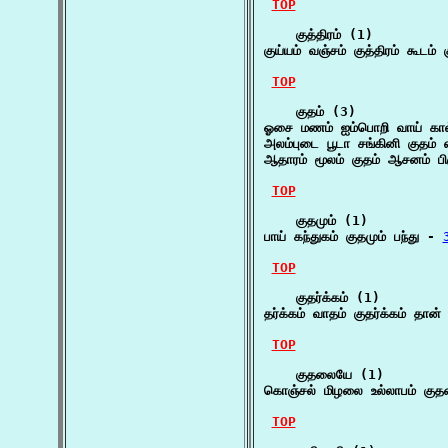
TOP
    குத்திரம் (1)

குய்யம் வஞ்சம் குத்திரம் கூடம
TOP
    குதம் (3)

ஓசை மணம் ஐம்பொறி வாய் கால்
அலம்புடை பூடா சங்கினி குதம் 
ஆதாரம் மூலம் குதம் ஆசனம் பிர
TOP
    குதமும் (1)

பாய் கந்துகம் குதமும் பந்து - 
TOP
    குதர்க்கம் (1)

தர்க்கம் வாதம் குதர்க்கம் த
TOP
    குதலையே (1)

கொஞ்சல் மிழலை உல்லாபம் க
TOP