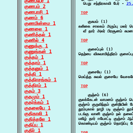
குணப்பேர் 1
  பெறு சந்திரகாவி பேர் - 
25.
குணபம் 2
குணபாசி 1
TOP
குணம் 6
    குசுமம் (1)

குணமின்மை 1
கலிகை சாலகம் அரும்பு மலர் மெய
குணலை 1
  வீ தார் அலர் பிரசூனம் சுமனச
குணித்தல் 1
குணில் 4
TOP
குணுக்கு 1
    குசைப்புல் (1)

குணுங்கன் 1
தெற்பை விசுவாமித்திரம் குசைப்
குத்தம் 1
குத்தரம் 1
TOP
குத்தனும் 1
    குசையே (1)

குத்தி 1
மெய்த்த சுவல் குசையே வேச
குத்திரசங்கம் 1
குத்திரம் 1
TOP
குதம் 3
    குஞ்சம் (6)

குதமும் 1
குலக்கேடன் வாமனம் குஞ்சம் ம
குதர்க்கம் 1
குஞ்சம் குருவிந்தம் குன்றியின்
குதலையே 1
தூம்புகால் நாழி படி குஞ்சம் தூக
குதிகாலி 1
படங்கு வானி குஞ்சம் நல் தலைப
குதித்தலே 1
மகிழ் தார் ஈயோட்டி குஞ்சம் ஆ
கொண்டியம் குஞ்சம் தொடுப்பு க
குதிப்பு 1
குதிர் 1
TOP