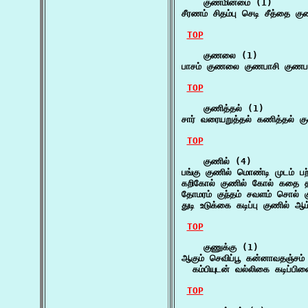
    குணமின்மை (1)

சீரணம் சிதம்பு செடி சீத்தை 
TOP
    குணலை (1)

பாசம் குணலை குணபாசி குணபம
TOP
    குணித்தல் (1)

சார் வரையறுத்தல் கணித்தல் கு
TOP
    குணில் (4)

பங்கு குணில் மொண்டி முடம் 
கறிகோல் குணில் கோல் கதை த
தோமரம் குந்தம் சவளம் சொல் 
துடி உடுக்கை கடிப்பு குணில் 
TOP
    குணுக்கு (1)

ஆகும் செவிப்பூ கன்னாவதஞ்சம் 
  கம்பியுடன் வல்லிகை கடிப்பி
TOP