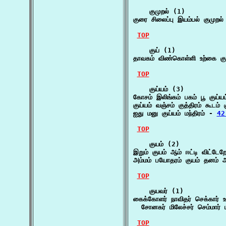
    குமுறல் (1)

குரை சிலைப்பு இயம்பல் குமுறல்
TOP
    குய் (1)

தாவகம் விண்கொள்ளி உற்கை கு
TOP
    குய்யம் (3)

கோசம் இலிங்கம் பகம் பூ குய
குய்யம் வஞ்சம் குத்திரம் கூடம
ஐது மனு குய்யம் மந்திரம் - 
42
TOP
    குயம் (2)

இறும் குயம் ஆம் ஈட்டி விட்டேற
அம்மம் பயோதரம் குயம் தனம் 
TOP
    குயவர் (1)

கைக்கோளர் நாவிதர் செக்கார் உவ
  சோனகர் மிலேச்சர் செம்மார்
TOP