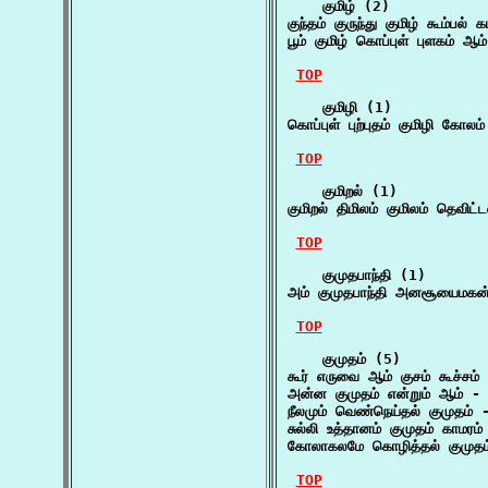
    குமிழ் (2)

குந்தம் குருந்து குமிழ் கூம்பல் 
பூம் குமிழ் கொப்புள் புளகம் ஆம
TOP
    குமிழி (1)

கொப்புள் புற்புதம் குமிழி கோலம
TOP
    குமிறல் (1)

குமிறல் திமிலம் குமிலம் தெவிட்
TOP
    குமுதபாந்தி (1)

அம் குமுதபாந்தி அனசூயைமகன
TOP
    குமுதம் (5)

கூர் எருவை ஆம் குசம் கூச்சம் 
அன்ன குமுதம் என்றும் ஆம் -
நீலமும் வெண்நெய்தல் குமுதம் 
சுல்லி உத்தானம் குமுதம் காமரம்
கோலாகலமே கொழித்தல் குமுதம்
TOP