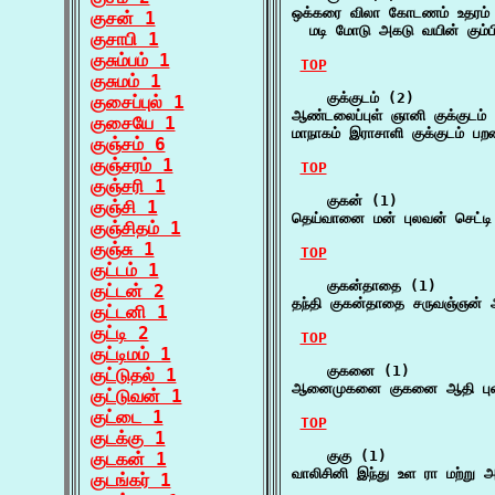
ஒக்கரை விலா கோடணம் உதரம் கு
குசன் 1
  மடி மோடு அகடு வயின் கும்ப
குசாபி 1
குசும்பம் 1
TOP
குசுமம் 1
    குக்குடம் (2)

குசைப்புல் 1
ஆண்டலைப்புள் ஞானி குக்குடம
குசையே 1
மாநாகம் இராசாளி குக்குடம் பறவ
குஞ்சம் 6
குஞ்சரம் 1
TOP
குஞ்சரி 1
    குகன் (1)

குஞ்சி 1
தெய்வானை மன் புலவன் செட்டி
குஞ்சிதம் 1
குஞ்சு 1
TOP
குட்டம் 1
    குகன்தாதை (1)

குட்டன் 2
தந்தி குகன்தாதை சருவஞ்ஞன்
குட்டனி 1
குட்டி 2
TOP
குட்டிமம் 1
    குகனை (1)

குட்டுதல் 1
ஆனைமுகனை குகனை ஆதி பு
குட்டுவன் 1
குட்டை 1
TOP
குடக்கு 1
    குகு (1)

குடகன் 1
வாலிசினி இந்து உள ரா மற்று 
குடங்கர் 1