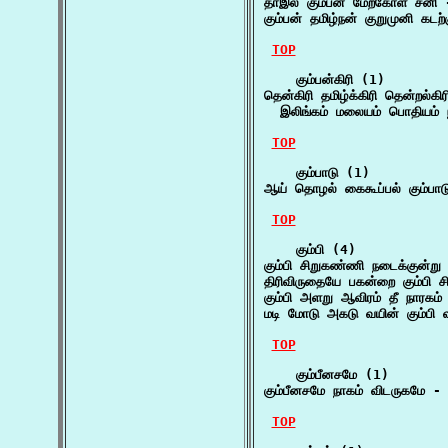
தாஇல் கும்பன் மேற்கோள் சனி 
கும்பன் தமிழ்நன் குறுமுனி கடற
TOP
    கும்பன்கிரி (1)

தென்கிரி தமிழ்க்கிரி தென்றல்கிரி 
  இலிங்கம் மலையம் பொதியம்
TOP
    கும்பாடு (1)

ஆய் தொழல் கைகூப்பல் கும்பாட
TOP
    கும்பி (4)

கும்பி சிறுகண்ணி நடைக்குன்று 
திரிவிருதையே பகன்றை கும்பி 
கும்பி அளறு ஆவிரம் தீ நாரகம்
மடி மோடு அகடு வயின் கும்பி வ
TOP
    கும்பீனசமே (1)

கும்பீனசமே நாகம் விடருகமே -
TOP