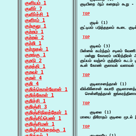
குளியம் 1
குடியிறை ஆம் கறையும் கூறு -
குளிர் 7
TOP
குளிர்ச்சி 1
குளிரம் 1
    குடில் (1)

குற்குலு 1
குட்டிமம் படுத்ததலம் கூடை குடி
குற்றம் 1
குற்றல் 2
TOP
குற்றி 1
    குடிலம் (3)

குற்றுதல் 1
பின்னல் கபர்த்தம் சடிலம் வேணி
குறங்கு 1
  மன்னு கோடீரம் மயிர்த்திரள் 
குறடு 2
குய்யம் வஞ்சம் குத்திரம் கூடம
கூன் கோண் குலாவல் வளாவல் கு
குறத்தி 1
குறவர் 1
TOP
குறள் 4
குறி 4
    குடிலாசனத்தான் (1)

குறிக்கொள்வோன் 1
விக்கினேசன் கயாரி குடிலாசனத்த
  சென்னிறத்தான் ஐங்கரத்தினா
குறிக்கோள் 1
குறிச்சி 1
TOP
குறிஞ்சி 3
குறிஞ்சிநிலத்தோர் 1
    குடிலை (1)

மாயை திரோதம் குடிலை மூடல்
குறிஞ்சிப்பெண் 1
குறிஞ்சிமன் 1
TOP
குறிஞ்சியிறைக்கு 1
குறித்தல் 1
    குடிலையே (1)
