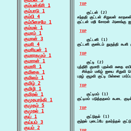
TOP
கும்பன்கிரி 1
கும்பாடு 1
    குட்டன் (2)

கும்பி 4
சந்ததி குட்டன் சிறுவன் காதலன
கும்பீனசமே 1
குட்டன் மறி சோரன் அணங்கு ஐந்
கும்மல் 1
TOP
குமரம் 1
குமரன் 3
    குட்டனி (1)

குமரி 4
குட்டனி குண்டம் துருத்தி கூளி
குமரியன் 1
TOP
குமாரகமும் 1
குமாரன் 1
    குட்டி (2)

குமாரி 1
புத்திரி குமாரி புதல்வி சுதை ஏயி 
குமிகை 1
  சிக்தம் மகிழ் ஐயை சிறுவ
பறழ் குழவி குட்டி பிள்ளை பார்ப
குமிலம் 1
குமிழ் 2
TOP
குமிழி 1
குமிறல் 1
    குட்டிமம் (1)

குட்டிமம் படுத்ததலம் கூடை குடி
குமுதபாந்தி 1
குமுதம் 5
TOP
குமுறல் 1
குய் 1
    குட்டுதல் (1)

குற்றல் புடைப்பே தகர்த்தல் குட
குய்யம் 3
குயம் 2
TOP