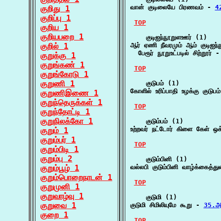
வான் குடிலையே பிரணவம் - 
4
குறிது 1
குறிப்பு 1
TOP
குறிய 1
குறியபறை 1
    குடிஐந்நூறுளஊர் (1)

குறில் 1
ஆர் ஏணி நீவரமும் ஆம் குடிஐந்ந
  பேரூர் நூறுஉட்படில் சிற்றூர் -
குறுக்கு 1
குறுங்கண் 1
TOP
குறுங்கோடு 1
குறுணி 1
    குடுபம் (1)

கோளில் உரிப்பாதி உழக்கு குடு
குறுணிஇணை 1
குறுந்தெருக்கள் 1
TOP
குறுந்தோட்டி 1
குறுநிலக்கோ 1
    குடும்பம் (1)

உற்றவர் நட்டோர் கிளை கேள் ஒக்
குறும் 1
குறும்பர் 1
TOP
குறும்பிடி 1
குறும்பு 2
    குடும்பினி (1)

குறும்பூழ் 1
வல்லபி குடும்பினி வாழ்க்கைத்
குறும்பொறைநாடன் 1
TOP
குறுமுனி 1
குறுவாழ்வு 1
    குடுமி (1)

குறுவை 1
குடுமி சிமிலியுமே கூறு - 
35.அ
குறை 1
TOP