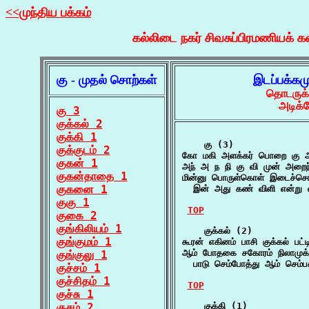
<<முந்திய பக்கம்
கல்லிடை நகர் சிவசுப்பிரமணியக் க
கு - முதல் சொற்கள்
இடப்பக்கம
தொடருக்
அடிக்
கு 3
குக்கல் 2
குக்கி 1
    கு (3)

குக்குடம் 2
கோ மகி அளக்கர் பொறை கு அ
குகன் 1
அந் அ ந நி கு வி முன் அறைந
குகன்தாதை 1
மின்னு பொருள்கொள் இடைச்சொல
குகனை 1
  இன் அது கண் விளி என்று எ
குகு 1
TOP
குகை 2
குங்கிலியம் 1
    குக்கல் (2)

குங்குமம் 1
கூரன் எகினம் பாசி குக்கல் பட்
ஆம் போதகை சகோரம் நிலாமுக்கி
குங்குலு 1
  பாடு செம்போத்து ஆம் செம்பக
குச்சம் 1
குச்சிதம் 1
TOP
குச்சு 1
குசம் 2
    குக்கி (1)
