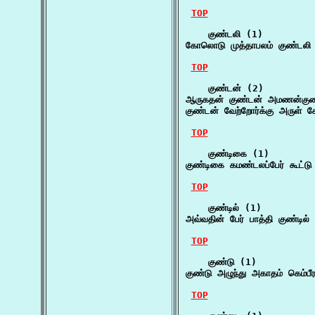
TOP
    குண்டலி (1)

கோலொடு முத்தாபலம் குண்டலி
TOP
    குண்டன் (2)

ஆருகதன் குண்டன் அமணன்குண
குண்டன் வேற்றோர்க்கு அருள்
TOP
    குண்டிகை (1)

குண்டிகை கமண்டலப்பேர் கூட்டு
TOP
    குண்டில் (1)

அவ்வதின் பேர் பாத்தி குண்டில
TOP
    குண்டு (1)

குண்டு அழுந்து அகாதம் கெம்ப
TOP