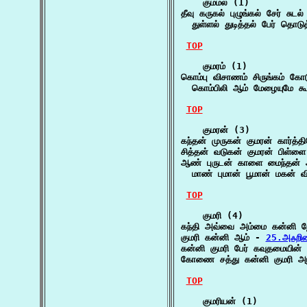
    கும்மல் (1)

தீவு கருகல் புழுங்கல் சேர் சுடல்
  துள்ளல் துடித்தல் பேர் தொடு
TOP
    குமரம் (1)

கொம்பு விசாணம் சிருங்கம் கோடு
  கொம்பிலி ஆம் மேழையுமே க
TOP
    குமரன் (3)

கந்தன் முருகன் குமரன் கார்த்
சித்தன் வடுகன் குமரன் பிள
ஆண் புருடன் காளை மைந்தன் 
  மாண் புமான் பூமான் மகன் 
TOP
    குமரி (4)

கந்தி அவ்வை அம்மை கன்னி நோ
குமரி கன்னி ஆம் - 
25.அஃறிண
கன்னி குமரி பேர் கவுதமையின
கோணை சத்து கன்னி குமரி அ
TOP
    குமரியன் (1)
