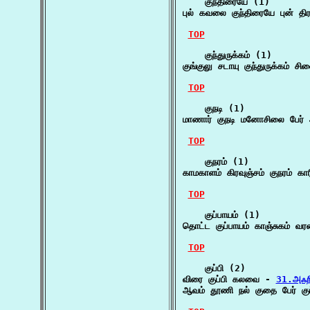
    குந்திரையே (1)

புல் கவலை குந்திரையே புன் தி
TOP
    குந்துருக்கம் (1)

குங்குலு சடாயு குந்துருக்கம் ச
TOP
    குநடி (1)

மாணார் குநடி மனோசிலை பேர்
TOP
    குநரம் (1)

காமகாளம் கிரவுஞ்சம் குநரம் கா
TOP
    குப்பாயம் (1)

தொட்ட குப்பாயம் காஞ்சுகம் வ
TOP
    குப்பி (2)

விரை குப்பி கலவை - 
31.அஃற
ஆவம் தூணி நல் குதை பேர் குப்