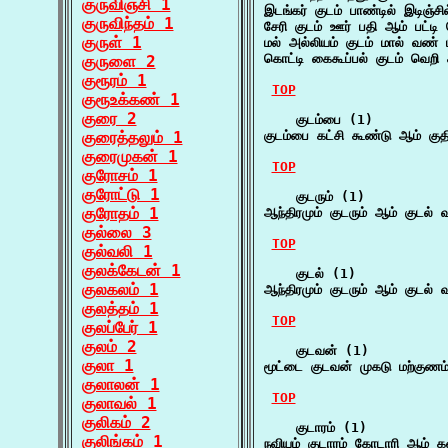
குருவிஞ்சி 1
இடங்கர் குடம் பாண்டில் இடிஞ்சி
குருவிந்தம் 1
சேரி குடம் ஊர் பதி ஆம் பட்டி 
குருள் 1
மல் அல்லியம் குடம் மால் வண் 
கொட்டி கைகூப்பல் குடம் வெற
குருளை 2
குரூரம் 1
TOP
குரூஉக்கண் 1
குரை 2
    குடம்பை (1)

குரைத்தலும் 1
குடம்பை கட்சி கூண்டு ஆம் குதிர
குரைமுகன் 1
TOP
குரோசம் 1
குரோட்டு 1
    குடரும் (1)

குரோதம் 1
ஆந்திரமும் குடரும் ஆம் குடல்
குல்லை 3
TOP
குல்வலி 1
குலக்கேடன் 1
    குடல் (1)

குலகலம் 1
ஆந்திரமும் குடரும் ஆம் குடல்
குலத்தம் 1
TOP
குலப்பேர் 1
குலம் 2
    குடவன் (1)

குலா 1
மூட்டை குடவன் முகடு மற்குணம்
குலாலன் 1
TOP
குலாவல் 1
குலிகம் 2
    குடாரம் (1)

குலிங்கம் 1
நவியம் குடாரம் கோடாரி ஆம் க