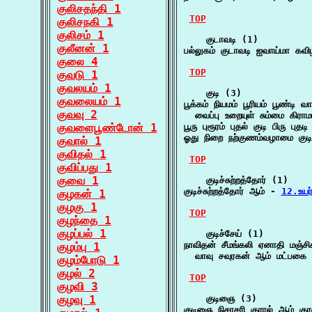
குலிசதந்தி 1
TOP
குலிசநகி 1
குலிசம் 1
    குடாவடி (1)

குலீனன் 1
பல்லுகம் குடாவடி ஐவாய்மா கவ
குலை 4
TOP
குவடு 1
குவலயம் 1
    குடி (3)

குவலையம் 1
பூக்கம் நியமம் பூரியம் பூண்டி வா
குவவு 2
  வைப்பு உறையுள் சும்மை கிரா
குவளைபூண்டோன் 1
பூரு புரூரம் புதல் குடி பிரு புதட
ஓது நிறை நற்குணம்வழாமை குட
குவால் 1
குவிதல் 1
TOP
குவிப்பது 1
குவை 1
    குடிச்சுற்றத்தோர் (1)

குடிச்சுற்றத்தோர் ஆம் - 
12.உயர
குழகன் 1
குழகு 1
TOP
குழந்தை 1
குழப்பல் 1
    குடிச்சேய் (1)

நாவிதன் சீமங்கலி ஏனாதி மஞ்சிகன
குழம்பு 1
  வாவு சவுரகன் ஆம் மட்பகை
குழம்போடு 1
குழல் 2
TOP
குழவி 3
குழவு 1
    குடிஞை (3)

குடிஞை நிசாசரி குரால் ஆம் கு