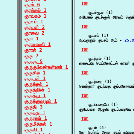
TOP
குரல் 6
குரல்கல் 1
    குடச்சூல் (1)

குரவகம் 1
அரியகம் குடச்சூல் அரவம் ஞெக
குரவம் 1
TOP
குரவன் 2
குரவை 2
    குடசம் (1)

குரா 1
ஆவலுறும் குடசம் ஆம் - 
25.அ
குராசாணி 1
குரால் 2
TOP
குரு 7
    குடந்தம் (1)

குருகு 5
கைகூப்பி மெய்கோட்டல் காண் 
குருகுலேசர்கள்ஊர் 1
குருசில் 1
TOP
குருடன் 1
    குடந்தை (1)

குருத்தல் 1
கொந்தார் குடந்தை கும்பகோண
குருத்தின் 1
குருத்து 1
TOP
குருத்துவமும் 1
    குடப்பறையே (1)

குருதி 3
குறியபறை ஆகுளி குடப்பறையே ப
குருந்து 1
குருநாள் 1
TOP
குருமித்தல் 1
    குடம் (5)

குருவி 1
கோ பெற்றம் தேனு குடம் கபில