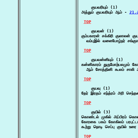
    குயவரியும் (1)

அத்தும் குயவரியும் ஆம் - 
21.அ
TOP
    குயவன் (1)

கும்பகாரன் சக்கிரி குலாலன் குய
  வம்புஇல் வளைபோழ்நர் சங்குஈ
TOP
    குயவன்னியும் (1)

கன்னிகாரம் துருமோற்பலமும் கோங
  ஆம் சோத்தினி கூலம் சாலி
TOP
    குயவு (1)

தேர் இரதம் எந்த்ரம் அரி செந
TOP
    குயில் (3)

கொண்டல் முகில் அப்பிரம் கொ
கோரகை பகம் கோகிலம் பரபுட்டம
கூற்று நொடி செப்பு குயில் உரை
TOP