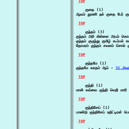
TOP
    குதை (1)

ஆவம் தூணி நல் குதை பேர் குப்
TOP
    குந்தம் (3)

குந்தம் அரி கிள்ளை அயம் கொக
குந்தம் குருந்து குமிழ் கூம்பல் 
தோமரம் குந்தம் சவளம் சொல் 
TOP
    குந்தமே (1)

குந்தமே வரதம் ஆம் - 
31.அஃற
TOP
    குந்தி (1)

மாலி கவ்வை குந்தி வெறி மாரி
TOP
    குந்திசேய் (1)

பாண்டு குந்திசேய் உதிட்டிரன
TOP