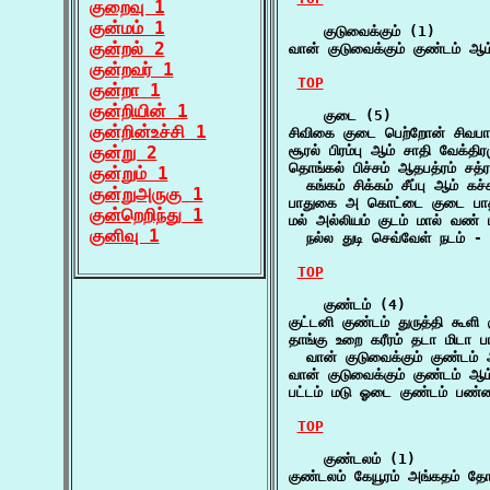
குறைவு 1
குன்மம் 1
    குடுவைக்கும் (1)

குன்றல் 2
வான் குடுவைக்கும் குண்டம் ஆ
குன்றவர் 1
TOP
குன்றா 1
குன்றியின் 1
    குடை (5)

குன்றின்உச்சி 1
சிவிகை குடை பெற்றோன் சிவப
குன்று 2
சூரல் பிரம்பு ஆம் சாதி வேக்த
தொங்கல் பிச்சம் ஆதபத்ரம் சத்
குன்றும் 1
  கங்கம் சிக்கம் சீப்பு ஆம் க
குன்றுஅருகு 1
பாதுகை அ கொட்டை குடை பாதம்
குன்றெறிந்து 1
மல் அல்லியம் குடம் மால் வண் ம
குனிவு 1
  நல்ல துடி செவ்வேள் நடம் -
TOP
    குண்டம் (4)

குட்டனி குண்டம் துருத்தி கூளி
தாங்கு உறை கரீரம் தடா மிடா ப
  வான் குடுவைக்கும் குண்டம்
வான் குடுவைக்கும் குண்டம் ஆ
பட்டம் மடு ஓடை குண்டம் ப
TOP
    குண்டலம் (1)

குண்டலம் கேயூரம் அங்கதம் 