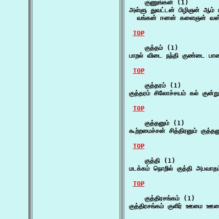
    குணுங்கன் (1)

அள்ளு துவட்டன் பிழிஞன் ஆம் ப
  வங்கன் ஈனன் களைஞன் வன்
TOP
    குத்தம் (1)

பாறல் விடை நந்தி குண்டை பாண்
TOP
    குத்தரம் (1)

குத்தரம் சிலோச்சயம் கல் குன்று
TOP
    குத்தனும் (1)

கூற்றமைச்சன் சித்திரனும் குத்த
TOP
    குத்தி (1)

மடக்கம் நொறில் குத்தி அபவாத
TOP
    குத்திரசங்கம் (1)

குத்திரசங்கம் குளிர் ஊமை ஊம