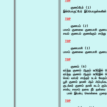
TOP
    குணப்பேர் (1)

இல்பொருட்பேர் இப்பொருள்களின
TOP
    குணபம் (2)

பாசம் குணலை குணபாசி குணபம
சவம் குணபம் குணங்கும் சாற்று
TOP
    குணபாசி (1)

பாசம் குணலை குணபாசி குணபம
TOP
    குணம் (6)

ஏய்ந்த குணம் ஆகும் உயிர்இல்
ஏய்ந்த குணம் ஆகும் உயிர்இல்
மெய் வாமர் சாத்தர் உடல் வேதம
பூரி குணம் நாண் ஆம் அம்புக்
குடங்கர் குணம் தாலி கடம் கும
சால்பு சகசம் தகை நீர் தன்மை
  பால் இயல்பு கொள்கை முறை
TOP