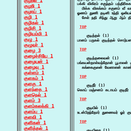
குழறல் 1
பக்கி விகிரம் சகுந்தம் பத்திரிகக
குழறி 1
  மிக்க விகங்கம் சகுனம் வீ வ
குழாய் 1
ஓணம் துணி தடினி உந்தி ஒலியல
குழி 1
  சேள் நதி சிந்து ஆறு ஆம் 
குழிகல் 1
TOP
குழிசி 1
குழியம்மி 1
    குடித்தல் (1)

குழு 1
பானம் பருகல் குடித்தல் சொற்
குழுவர் 1
TOP
குழை 3
குழைச்சியே 1
    குடித்தலைவன் (1)

குழையன் 1
பங்கயன்தாள்வந்தோன் பூபாலன் க
குழைவு 1
  கங்கைகுலன் வேளாளன் காண
குள்ளம் 1
TOP
குளகம் 1
குளகு 1
    குடிநீர் (1)

குளந்தை 1
கொய் மஞ்சனம் கடாயம் குடிநீர் ப
குளநெல் 1
TOP
குளம் 3
குளம்கலக்கி 1
    குடியில் (1)

குளம்பு 1
உடன்பிறந்தோர் துணைவர் ஓர் 
குளவி 1
TOP
குளிகன் 1
குளித்தல் 1
    குடியிறை (1)
