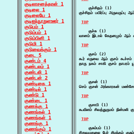
குடிலாசனத்தான் 1
    குச்சிதம் (1)

குடிலை 1
குச்சிதம் பயிர்ப்பு அருவருப்பு
குடிலையே 1
குடிஐந்நூறுளஊர் 1
TOP
குடுபம் 1
    குச்சு (1)

குடும்பம் 1
வானம் இடால் கேதனமும் ஆம் சும
குடும்பினி 1
குடுமி 1
TOP
குடுவைக்கும் 1
    குசம் (2)

குடை 5
கூர் எருவை ஆம் குசம் கூச்சம் 
குண்டம் 4
தாரு நகம் சாகி குசம் தாபரம் ய
குண்டலம் 1
குண்டலி 1
TOP
குண்டன் 2
    குசன் (1)

குண்டிகை 1
செம் குசன் அங்காரகன் மண்சேய
குண்டில் 1
குண்டு 1
TOP
குண்டை 1
    குசாபி (1)

குணக்கு 1
கூவிளம் சிவத்துருமம் நின்மலி க
குணங்கல் 1
குணங்கள் 1
TOP
குணங்கு 1
    குசும்பம் (1)

குணங்கும் 1
சிறுவழுதலை பேர் சிமந்தம் குசும்ப