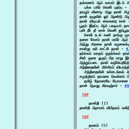
தக்கணம் ஆம் வாமம் இடம் அந்
  புக்க பகிர் வெளி புறம்பு -
தாழும் வினாடி அது தான் அ
தான் தழுவில் ஓர் ஆண்டு அ
தான் விடியல் வைகறை உசல் 
பூதம் இறப்பு ஆம் பவுடியம் தா
புவி நீர் தீ கால் வெளி ஐம்பூத
  செவி உடல் கண் நாக்கு ம
தளை கேசம் தான் மயிர் ஆம் ம
அத்து அரலை தான் கழலைக்
சான்று கரி சாட்சி தான் - 
4
தர்க்கம் வாதம் குதர்க்கம்
சின் குரை ஓரும் பிற மாது இ
ஆற்றுப்படை தான் வழியெதிர்த
அந்நிறைவின் மிச்சிரம் வியாத்த
  அந்நிறைவின் உள்ளடங்கல் 
சமுத்திரம் தாமரை வெள்ளம் பி
  தமிழ் தோரையே யோசனை
தான் ஆவது கிரவுஞ்சம் - 
44
TOP
    தான்றி (1)

தான்றி ஆராமம் விபீதகம் கலித
TOP
    தானம் (5)
