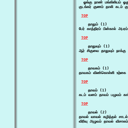
  ஓங்கு நாண் மங்கிலியம் ஓ
குடங்கர் குணம் தாலி கடம் கு
TOP
    தாலும் (1)

பேர் காத்திரம் பின்கால் அபர
TOP
    தாலுவும் (1)

ஆர் சிகுவை தாலுவும் நாக்கு
TOP
    தாவகம் (1)

தாவகம் விண்கொள்ளி உற்கை 
TOP
    தாவம் (1)

கடம் வனம் தாவம் பழுவம் கா
TOP
    தாவல் (2)

தாவல் வாவல் கழித்தல் சாடல்
விரிவு அழுவம் தாவல் விசாலம்