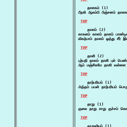
    தாளகம் (1)

பீதகி ஆலம்பி பிஞ்சனம் தாளகம
TOP
    தாளம் (2)

காகளம் காளம் தாளம் பாண்ட
விகற்பாம் தாளம் ஒத்து சீர்
TOP
    தாளி (2)

புற்பதி தாலம் தாளி புல் ப
ஆம் மஞ்சிகமே தாளி வள்ளை 
TOP
    தாற்பரியம் (1)

அத்தம் பயன் தாற்பரியம் பொ
TOP
    தாறு (1)

குலை தாறு சாறு குச்சம் கொ
TOP
    தாறுவியும் (1)
