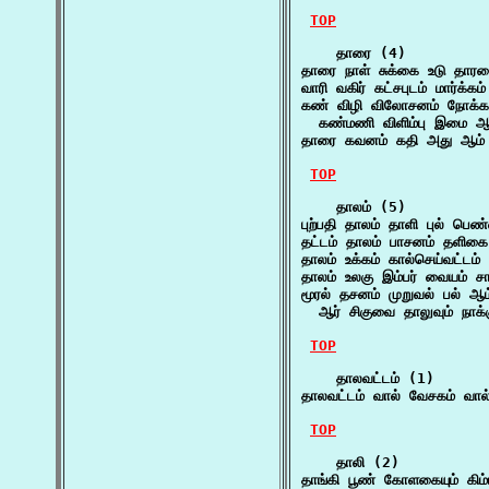
TOP
    தாரை (4)

தாரை நாள் சுக்கை உடு தாரக
வாரி வகிர் கட்சபுடம் மார்க்
கண் விழி விலோசனம் நோக்கம்
  கண்மணி விளிம்பு இமை ஆ
தாரை கவனம் கதி அது ஆம்
TOP
    தாலம் (5)

புற்பதி தாலம் தாளி புல் ப
தட்டம் தாலம் பாசனம் தளிக
தாலம் உக்கம் கால்செய்வட்டம
தாலம் உலகு இம்பர் வையம் சா
மூரல் தசனம் முறுவல் பல் ஆம
  ஆர் சிகுவை தாலுவும் நாக
TOP
    தாலவட்டம் (1)

தாலவட்டம் வால் வேசகம் வால
TOP
    தாலி (2)

தாங்கி பூண் கோளகையும் கிம்பு