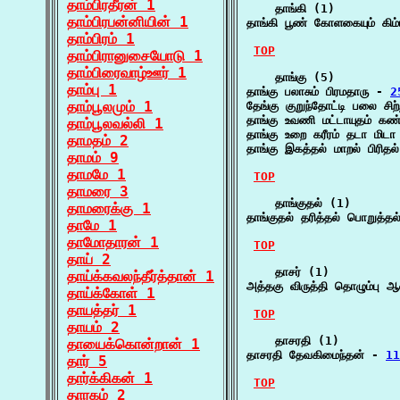
தாம்பிரதீரன் 1
    தாங்கி (1)

தாம்பிரபன்னியின் 1
தாங்கி பூண் கோளகையும் கிம்ப
தாம்பிரம் 1
TOP
தாம்பிரானுசையோடு 1
தாம்பிரைவாழ்ஊர் 1
    தாங்கு (5)

தாம்பு 1
தாங்கு பலாசும் பிரமதாரு - 
2
தாம்பூலமும் 1
தேங்கு குறுந்தோட்டி பலை சிற்
தாங்கு உவணி மட்டாயுதம் கண்
தாம்பூலவல்லி 1
தாங்கு உறை கரீரம் தடா மிட
தாமதம் 2
தாங்கு இகத்தல் மாறல் பிரிதல
தாமம் 9
தாமமே 1
TOP
தாமரை 3
    தாங்குதல் (1)

தாமரைக்கு 1
தாங்குதல் தரித்தல் பொறுத்தல
தாமே 1
தாமோதாரன் 1
TOP
தாய் 2
    தாசர் (1)

தாய்க்கவலந்தீர்த்தான் 1
அத்தகு விருத்தி தொழும்பு 
தாய்க்கோள் 1
தாயத்தர் 1
TOP
தாயம் 2
    தாசரதி (1)

தாயைக்கொன்றான் 1
தாசரதி தேவகிமைந்தன் - 
11
தார் 5
தார்க்கிகன் 1
TOP
தாரகம் 2