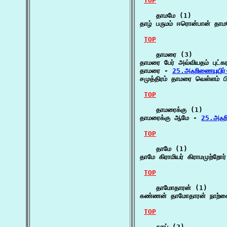
TOP
    தாமமே (1)

தாழ் பருமம் ஈரொன்பான் தாம
TOP
    தாமரை (3)

தாமரை பேர் அவ்வியதம் புட்க
தாமரை - 
25.அஃறிணையுயிர்
சமுத்திரம் தாமரை வெள்ளம் 
TOP
    தாமரைக்கு (1)

தாமரைக்கு ஆமே - 
25.அஃறி
TOP
    தாமே (1)

தாமே கிராமியர் கிராமமுற்றோர
TOP
    தாமோதாரன் (1)

கண்ணன் தாமோதாரன் நாற்கை
TOP
    தாய் (2)
