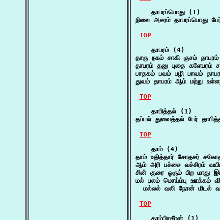
    தாபரப்பொது (1)

நிலை அசரம் தாபரப்பொது பேர
TOP
    தாபரம் (4)

தாரு நகம் சாகி குசம் தாபரம்
தாபரம் தனு புதை களேபரம் சரீ
பாதகம் பவம் பழி பாவம் தாபர
துவம் தாபரம் ஆம் மற்று உள்ள
TOP
    தாபித்தல் (1)

தப்பல் துவைத்தல் பேர் தாபித்
TOP
    தாம் (4)

தாம் உதித்தார் சோதசர் சக
ஆம் அரி பச்சை வச்சிரம் வய
சின் குரை ஓரும் பிற மாது இ
மல் பலம் மொய்ம்பு ஊக்கம் வி
  மல்லல் வலி நோன் மிடல் 
TOP
    தாம்பிரதீரன் (1)
