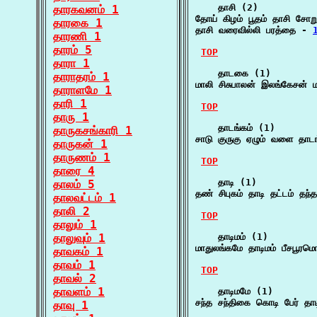
    தாசி (2)

தாரகவனம் 1
தோய் கிழம் பூதம் தாசி சோற
தாரகை 1
தாசி வரைவில்லி பரத்தை - 
தாரணி 1
தாரம் 5
TOP
தாரா 1
    தாடகை (1)

தாராதரம் 1
மாலி சிசுபாலன் இலங்கேசன் 
தாராளமே 1
தாரி 1
TOP
தாரு 1
    தாடங்கம் (1)

தாருகசங்காரி 1
சாடு குருகு ஏழும் வளை தா
தாருகன் 1
தாருணம் 1
TOP
தாரை 4
    தாடி (1)

தாலம் 5
தண் சிபுகம் தாடி தட்டம் தந
தாலவட்டம் 1
தாலி 2
TOP
தாலும் 1
தாலுவும் 1
    தாடிமம் (1)

மாதுலங்கமே தாடிமம் பீசபூரம
தாவகம் 1
தாவம் 1
TOP
தாவல் 2
தாவளம் 1
    தாடிமமே (1)

சந்த சந்திகை கொடி பேர் தா
தாவு 1