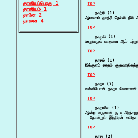
தானியப்பொது 1
TOP
தானியம் 1
    தாத்ரி (1)

தானே 2
ஆமலகம் தாத்ரி நெல்லி நீலி 
தானை 4
TOP
    தாதகி (1)

மாதுளமும் மாதளை ஆம் மற்ற
TOP
    தாதம் (1)

இங்குளம் தாதம் சூதவாதிகத்த
TOP
    தாதா (1)

வள்ளியோன் தாதா வேளாளன் 
TOP
    தாதாவே (1)

ஆன்ற வருணன் பூடா அஞ்சனு
  தோன்றும் இந்திரன் சவித
TOP
    தாது (2)
