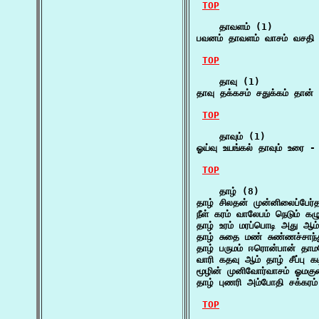
TOP
    தாவளம் (1)

பவனம் தாவளம் வாசம் வசதி 
TOP
    தாவு (1)

தாவு தக்கசம் சதுக்கம் தான்
TOP
    தாவும் (1)

ஓய்வு உயங்கல் தாவும் உரை -
TOP
    தாழ் (8)

தாழ் சிலதன் முன்னிலைப்பேர
நீள் கரம் வாலேபம் நெடும் க
தாழ் உரம் மரப்பொடி அது ஆம
தாழ் சுதை மண் சுண்ணச்சாந
தாழ் பருமம் ஈரொன்பான் தாம
வாரி கதவு ஆம் தாழ் சீப்பு க
மூழின் முனிவோர்வாசம் ஓமகு
தாழ் புணரி அம்போதி சக்கரம்
TOP