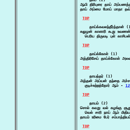
ஆயி திரிபுரை தாய் அம்பணத்
தாய் அம்மை மோய் மாதா தவ்
TOP
    தாய்க்கவலந்தீர்த்தான் (1
கலுழன் காளாரி கூறு உவணன் த
  பெரிய திருவடி புள் காசிபன
TOP
    தாய்க்கோள் (1)

அத்திரிசேய் தாய்க்கோள் அல
TOP
    தாயத்தர் (1)

அத்தன் அய்யன் தந்தை அச்சன
  குடிச்சுற்றத்தோர் ஆம் - 
12
TOP
    தாயம் (2)

சொல் கவறு வல் கழங்கு சூத
  வெல் சாரி நாய் ஆம் மிதிய
தாயம் உரிமை பேர் சம்பாத்திய
TOP