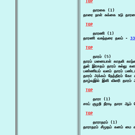
TOP
    தாரகை (1)

தாரை நாள் சுக்கை உடு தாரக
TOP
    தாரணி (1)

தாரணி வசுந்தரை தலம் - 
33
TOP
    தாரம் (5)

தாரம் மனையாள் காதலி காந்
துள் இரசதம் தாரம் சுல்லு கள
பண்ணியம் வளம் தாரம் பண்ட
தாரம் அக்கம் நேத்திரம் கோ 
தாழ்வுஇல் இளி விளரி தாரம்
TOP
    தாரா (1)

சாய் குழறி நீராடி தாரா ஆம்
TOP
    தாராதரம் (1)

தாராதரம் சீமூதம் கனம் மை க