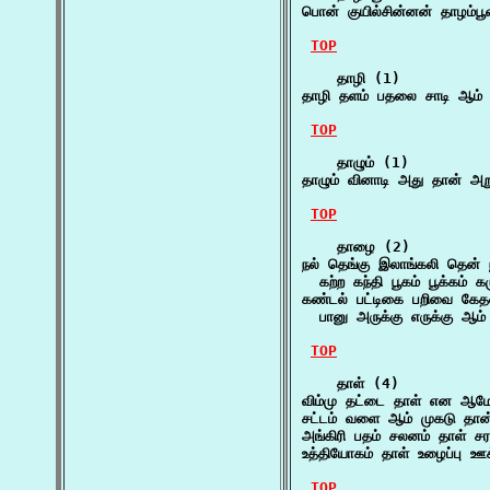
பொன் குயில்சின்னன் தாழம்ப
TOP
    தாழி (1)

தாழி தளம் பதலை சாடி ஆம்
TOP
    தாழும் (1)

தாழும் வினாடி அது தான் அ
TOP
    தாழை (2)

நல் தெங்கு இலாங்கலி தென் 
  கற்ற கந்தி பூகம் பூக்கம் 
கண்டல் பட்டிகை பறிவை கேத
  பானு அருக்கு எருக்கு ஆம்
TOP
    தாள் (4)

விம்மு தட்டை தாள் என ஆம
சட்டம் வளை ஆம் முகடு தான
அங்கிரி பதம் சலனம் தாள் ச
உத்தியோகம் தாள் உழைப்பு ஊக
TOP