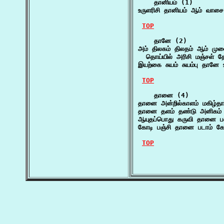
    தானியம் (1)

உருளரிசி தானியம் ஆம் வா
TOP
    தானே (2)

அம் திலகம் திலதம் ஆம் மு
  தொய்யில் அரிசி மஞ்சள் த
இயற்கை சுயம் சுயம்பு தானே
TOP
    தானை (4)

தானை அன்றில்காளம் மகிழ்தார
தானை தளம் தண்டு அனிகம் த
ஆயுதப்பொது கருவி தானை பட
கோடி பஞ்சி தானை படாம் கோட
TOP