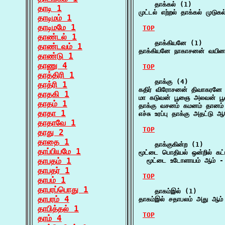
    தாக்கல் (1)

தாடி 1
முட்டல் எற்றல் தாக்கல் முடுக
தாடிமம் 1
தாடிமமே 1
TOP
தாண்டல் 1
    தாக்கியனே (1)

தாண்டவம் 1
தாக்கியனே நாகாசனன் வயின
தாண்டு 1
தாணு 4
TOP
தாத்திரி 1
    தாக்கு (4)

தாத்ரி 1
கதிர் விரோசனன் திவாகரனே 
தாதகி 1
மா கடுவன் பூஞை அலவன் பூ
தாதம் 1
தாக்கு வசனம் கமனம் தானம் 
தாதா 1
எச்சு உரப்பு தாக்கு அதட்டு 
தாதாவே 1
TOP
தாது 2
தாதை 1
    தாக்குகின்ற (1)

தாப்பியமே 1
மூட்டை பொதியல் ஒன்றில் கட்ட
தாபதம் 1
  மூட்டை உடோளாயம் ஆம் -
தாபதர் 1
TOP
தாபம் 1
தாபரப்பொது 1
    தாகம்இல் (1)

தாபரம் 4
தாகம்இல் சதாபலம் அது ஆம்
தாபித்தல் 1
TOP
தாம் 4