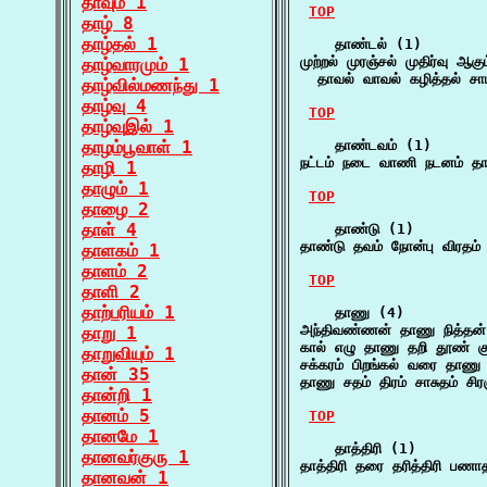
தாவும் 1
TOP
தாழ் 8
தாழ்தல் 1
    தாண்டல் (1)

முற்றல் முரஞ்சல் முதிர்வு ஆகு
தாழ்வாரமும் 1
  தாவல் வாவல் கழித்தல் சா
தாழ்வில்மணந்து 1
தாழ்வு 4
TOP
தாழ்வுஇல் 1
தாழம்பூவாள் 1
    தாண்டவம் (1)

நட்டம் நடை வாணி நடனம் தாண
தாழி 1
தாழும் 1
TOP
தாழை 2
தாள் 4
    தாண்டு (1)

தாண்டு தவம் நோன்பு விரதம்
தாளகம் 1
தாளம் 2
TOP
தாளி 2
தாற்பரியம் 1
    தாணு (4)

அந்திவண்ணன் தாணு நித்தன
தாறு 1
கால் எழு தாணு தறி தூண் கு
தாறுவியும் 1
சக்கரம் பிறங்கல் வரை தாணு
தான் 35
தாணு சதம் திரம் சாசுதம் சிர
தான்றி 1
தானம் 5
TOP
தானமே 1
    தாத்திரி (1)

தானவர்குரு 1
தாத்திரி தரை தரித்திரி பண
தானவன் 1