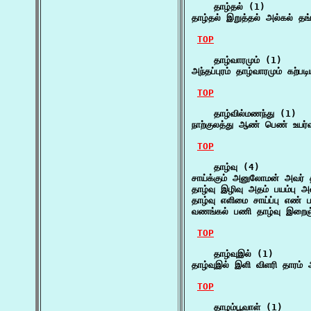
    தாழ்தல் (1)

தாழ்தல் இறுத்தல் அல்கல் தங
TOP
    தாழ்வாரமும் (1)

அந்தப்புரம் தாழ்வாரமும் கற்படி
TOP
    தாழ்வில்மணந்து (1)

நாற்குலத்து ஆண் பெண் உயர்
TOP
    தாழ்வு (4)

சாய்க்கும் அனுலோமன் அவர் 
தாழ்வு இழிவு அதம் பயம்பு அ
தாழ்வு எளிமை சாய்ப்பு எண் 
வணங்கல் பணி தாழ்வு இறைஞ்
TOP
    தாழ்வுஇல் (1)

தாழ்வுஇல் இளி விளரி தாரம்
TOP
    தாழம்பூவாள் (1)
