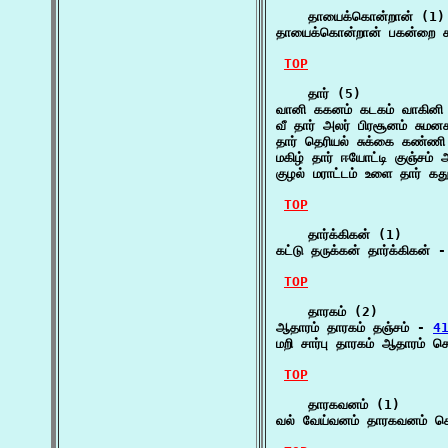
    தாயைக்கொன்றான் (1)

தாயைக்கொன்றான் பகன்றை சங
TOP
    தார் (5)

வானி ககனம் கடகம் வாகின
வீ தார் அலர் பிரசூனம் சுமனசம
தார் தெரியல் சுக்கை கண்ண
மகிழ் தார் ஈயோட்டி குஞ்சம்
குழல் மராட்டம் உளை தார் கது
TOP
    தார்க்கிகன் (1)

கட்டு தருக்கன் தார்க்கிகன் -
TOP
    தாரகம் (2)

ஆதாரம் தாரகம் தஞ்சம் - 
41
மறி சார்பு தாரகம் ஆதாரம் ச
TOP
    தாரகவனம் (1)

வல் வேய்வனம் தாரகவனம் ச