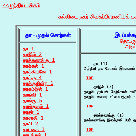
<<முந்திய பக்கம்
கல்லிடை நகர் சிவசுப்பிரமணியக் க
தா - முதல் சொற்கள்
இடப்பக்க
தொடருக
அடிக
தா 1
தாஇல் 2
தாக்கணங்கு 1
    தா (1)

தாக்கல் 1
அத்திரி தா சோகம் இரவணம் ந
தாக்கியனே 1
தாக்கு 4
TOP
தாக்குகின்ற 1
    தாஇல் (2)

தாகம்இல் 1
தாஇல் கும்பன் மேற்கோள் சன
தாங்கி 1
தாஇல் சைவர் உட்சமயத்தார் 
தாங்கு 5
தாங்குதல் 1
TOP
தாசர் 1
    தாக்கணங்கு (1)

தாசரதி 1
தாக்கணங்கு இலக்குமி பேர் 
தாசி 2
தாடகை 1
TOP
தாடங்கம் 1