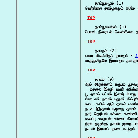
    தாம்பூலமும் (1)

வெற்றிலை தாம்பூலமும் ஆமே 
TOP
    தாம்பூலவல்லி (1)

பொன் திரையல் வெள்ளிலை தா
TOP
    தாமதம் (2)

வரை விளம்பிதம் தாமதம் - 
3
சாத்துவிதமே இராசதம் தாமதம
TOP
    தாமம் (9)

ஆம் அருச்சுனம் ககுபம் பூதவமு
  மதலை இதழி வளர் கடுக்க
பூ தாமம் புட்பம் இணர் போது
கோடகம் தாமம் பதுமம் கிம்புர
மடை கயில் ஆம் தாமம் மணியி
தடவு இந்தளம் பழுதை தாமம் 
தார் தெரியல் சுக்கை கண்ண
வைப்பு உறையுள் சும்மை கிராம
நிரல் ஒழுங்கு தாமம் முறை பா
தாமம் இராமம் தகை காந்தம்