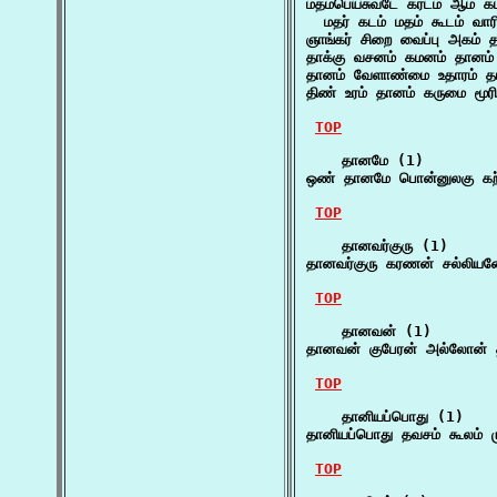
மதம்பெய்சுவடே கரடம் ஆம் கட
  மதர் கடம் மதம் கூடம் வார
ஞாங்கர் சிறை வைப்பு அகம் 
தாக்கு வசனம் கமனம் தானம் 
தானம் வேளாண்மை உதாரம் தர
திண் உரம் தானம் கருமை மூரி 
TOP
    தானமே (1)

ஒண் தானமே பொன்னுலகு கற
TOP
    தானவர்குரு (1)

தானவர்குரு கரணன் சல்லியன
TOP
    தானவன் (1)

தானவன் குபேரன் அல்லோன் 
TOP
    தானியப்பொது (1)

தானியப்பொது தவசம் கூலம் ம
TOP