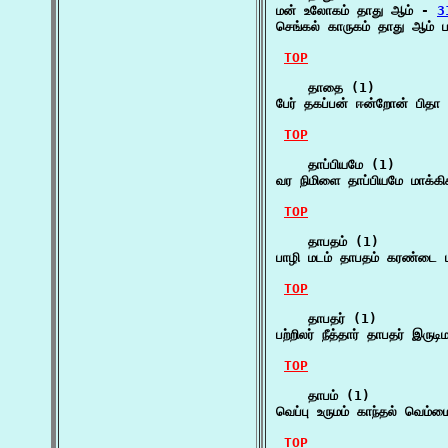
மன் உலோகம் தாது ஆம் - 
3
செங்கல் காருகம் தாது ஆம் ப
TOP
    தாதை (1)

பேர் தகப்பன் ஈன்றோன் பிதா
TOP
    தாப்பியமே (1)

வர நிமிளை தாப்பியமே மாக்கி
TOP
    தாபதம் (1)

பாழி மடம் தாபதம் கரண்டை ப
TOP
    தாபதர் (1)

பற்றிலர் நீத்தார் தாபதர் இருட
TOP
    தாபம் (1)

வெப்பு உருமம் காந்தல் வெம்
TOP