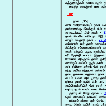
கத்தூரிமஞ்சள் காலேயகமும் தாற
  வைத்த மரமஞ்சள் என ஆம
TOP
    தான் (35)

சாமி கவிராசனையும் தான் வண
தாக்கணங்கு இலக்குமி பேர் 
சாலகடங்கடர் ஆம் தான் - 
1
தான் வெளில் வரிப்புறம் அடு
சாரும் கவுதாரி தான் - 
22.அ
வல்லியின் பேர் தான் காமவல்
சீய்க்கும் சம்மானமாம்கரணி த
கான் கற்பூரம் புழுகு கான்மீரம
எரி ஞெகிழி காட்டம் இந்தனம்
கோணம் அங்குசம் தான் குளிர
தைக்கும் வயிரம் சூழி தான் 
சார் திமிலை சல்லரி பேர் தா
உந்து குயிலாயத்துடன் பஞ்சரம்
தாவு தக்கசம் சதுக்கம் தான்
சட்டம் வளை ஆம் முகடு தான
புரிசை தான் மதில் பேர் பாடு
தாம்பிரபன்னியின் பேர் தான் 
வரம்பு தடம் பாரம் கரை செய்
  குரம்புடன் சேது குலை - 
நெல் விளையும் நன்செய் சாலே
  எல்லாம் விளை புன் செயே
கடை அயல் வயின் களம் பக்க