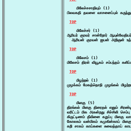
    மிலேச்சசாதியும் (1)

பிலவகதி தவளை வாசனைப்புல் கருந்தும்
TOP
    மிலேச்சர் (1)

ஆரியர் குரவர் சான்றோர் ஆயுள்வேதியர் 
  ஆரியன் குரவன் ஐயன் அறிஞன் உத
TOP
    மிலேசம் (1)

மிலேசம் திரள் வியூகம் சம்பந்தம் களிப
TOP
    மிழற்றல் (1)

முழக்கம் மேகத்தொநி முழங்கல் மிழற
TOP
    மிளகு (5)

திரங்கல் மிளகு திரைதல் எனும் சிரண்
வரிட்டம் மிக அகன்றது சிச்சிலி செம்பு
கிருட்டிணம் தீவினை கறுப்பு மிளகு வ
கோலகம் வன்மிகம் கமுகின்காய் மிளகு
கறி சாகம் காய்களை சுவைத்தாய் காய