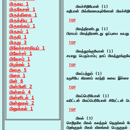
மிருகயு 1
    மிகச்சிறியோன் (1)

மிருகேசன் 1
கநீயான் மிக்கிளமையுள்ளோன் மிகச்சி
மிருத்திகை 1
மிருத்தியு 1
TOP
மிருதங்கம் 1
    மிகத்திரண்டது (1)

மிருதம் 1
பிராயம் மிகத்திரண்டது ஒப்புமை வயது
மிருதி 1
மிருது 3
TOP
மிலேச்சசாதியும் 1
    மிகத்தூங்குவோன் (1)

மிலேச்சர் 1
சயாலு பெரும்பாம்பு நாய் மிகத்தூங்க
மிலேசம் 1
மிழற்றல் 1
TOP
மிளகு 5
    மிகப்பற்றும் (1)

மிறை 1
உருசியே கிரணம் காந்தி சுவை இச்சை ம
மின் 6
மின்மினி 2
TOP
மின்னல் 4
    மிகப்பெரியோன் (1)

மின்னிடல் 1
வரிட்டன் மிகப்பெரியோன் சிரேட்டன் ப
மின்னுதல் 2
மினுக்கல் 1
TOP
    மிகல் (3)

செறிதலே மிகல் கலத்தல் நெருங்கல் சே
பிறங்குதல் மிகல் விளங்கல் பெருகுதல்