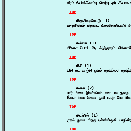
வீரம் வேர்க்கொம்பு வெற்பு ஓர் சிவாக
TOP
    மிகுவிரைவோடு (1)

உத்துவேகம் வதுவை மிகுவிரைவோடு அச
TOP
    மிச்சை (1)

மிச்சை பொய் மிடி அஞ்ஞாநம் விச்சை
TOP
    மிசி (1)

மிசி சடாமாஞ்சி ஓமம் சதபுட்பை சதபுப்
TOP
    மிசை (2)

பார் மிசை இலக்கியம் என பல துறை 
இசை பண் சொல் ஒலி புகழ் பேர் மிச
TOP
    மிடற்றில் (1)

குரல் ஓசை சிறகு புள்ளின்ஒலி யாழின்ந
TOP