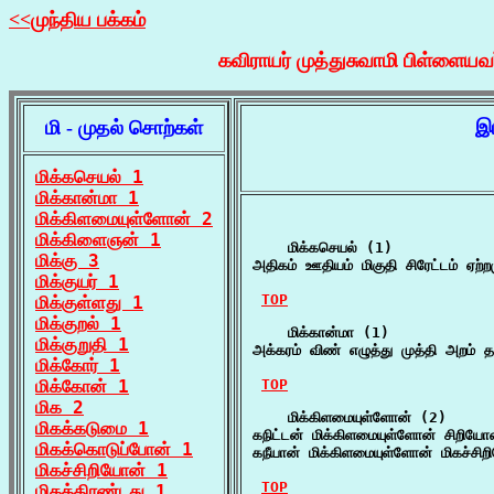
<<முந்திய பக்கம்
கவிராயர் முத்துசுவாமி பிள்ளையவ
மி - முதல் சொற்கள்
இ
மிக்கசெயல் 1
மிக்கான்மா 1
மிக்கிளமையுள்ளோன் 2
மிக்கிளைஞன் 1
    மிக்கசெயல் (1)

மிக்கு 3
அதிகம் ஊதியம் மிகுதி சிரேட்டம் ஏற்
மிக்குயர் 1
TOP
மிக்குள்ளது 1
மிக்குறல் 1
    மிக்கான்மா (1)

மிக்குறுதி 1
அக்கரம் விண் எழுத்து முத்தி அறம் த
மிக்கோர் 1
மிக்கோன் 1
TOP
மிக 2
    மிக்கிளமையுள்ளோன் (2)

மிகக்கடுமை 1
கநிட்டன் மிக்கிளமையுள்ளோன் சிறியோன
மிகக்கொடுப்போன் 1
கநீயான் மிக்கிளமையுள்ளோன் மிகச்சி
மிகச்சிறியோன் 1
TOP
மிகத்திரண்டது 1