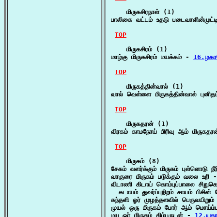
    மிருகசிரநாள் (1)

பாலிகை வட்டம் உதடு படைவாளின்முட்ட
TOP
    மிருகசிரம் (1)

மாழ்கு மிருகசிரம் மயக்கம் - 
16.ழகர
TOP
    மிருகத்தின்வால் (1)

வால் வெள்ளை மிருகத்தின்வால் புனிதம்
TOP
    மிருகதரன் (1)

விரகம் காமநோய் பிரிவு ஆம் மிருகதரன
TOP
    மிருகம் (8)

சேகம் வளர்க்கும் மிருகம் புள்ளொடு
வாகுரை மிருகம் படுக்கும் வலை உறி 
விடாணி கிடாய் கொம்புப்பாலை சிறுகொ
  கடாயம் துவர்ப்புநிறம் சாயம் பிசின் ம
கந்தளி ஓர் முழத்தளவில் பெருவயிறும் 
முயல் ஒரு மிருகம் போர் ஆம் மொய்ம
மயு ஓர் மிருகம் கிம்புருடன் - 
12.யக