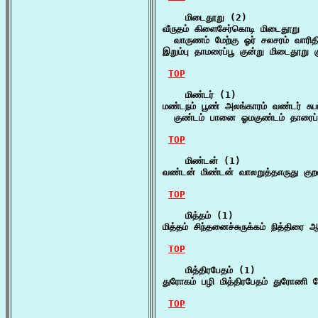
    மிடைதூறு (2)

வீருதம் கிளைசேர்கொடி மிடைதூறு

  வாருணம் மேற்கு ஓர் சலசரம் வாரித
இறும்பு தாமரைப்பூ குன்று மிடைதூறு 
TOP
    மிண்டர் (1)

மண்டநம் பூண் அலங்காரம் வண்டர் சுபப்
  குண்டம் பானை ஓமகுண்டம் தாரைப்
TOP
    மிண்டன் (1)

வண்டன் மிண்டன் வாலறுத்தஎருது கு
TOP
    மித்தம் (1)

மித்தம் சிந்தனைச்சுருக்கம் நித்திர
TOP
    மித்திரபேதம் (1)

துரோகம் பழி மித்திரபேதம் துரோணி
TOP