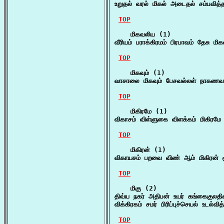
உறுதல் வரல் மிகல் அடைதல் சம்பவித்த
TOP
    மிகவலிய (1)

வீரியம் பராக்கிரமம் பிரபாவம் தேசு மிக
TOP
    மிகவும் (1)

வாசாலை மிகவும் பேசவல்லள் நாகணவாய
TOP
    மிகிரமே (1)

விகாசம் விள்ளுகை விளக்கம் மிகிரமே
TOP
    மிகிரன் (1)

விகாயசம் பறவை விண் ஆம் மிகிரன் சூ
TOP
    மிகு (2)

திவ்ய நகர் அதிபன் உயர் கங்கைகுலதில
விக்கிரகம் சமர் பிரிப்புச்செயல் உடல்வ
TOP