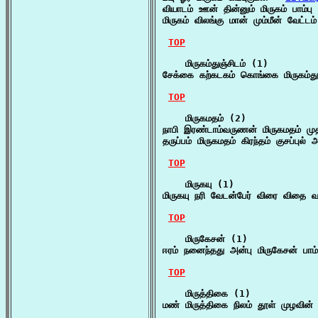
வியாடம் ஊன் தின்னும் மிருகம் பாம்பு
மிருகம் விலங்கு மான் மும்மீன் வேட்ட
TOP
    மிருகம்துஞ்சிடம் (1)

சேக்கை கற்கடகம் கொங்கை மிருகம்து
TOP
    மிருகமதம் (2)

நாபி இரண்டாம்வருணன் மிருகமதம் ம
தருப்பம் மிருகமதம் கிரந்தம் குசப்புல்
TOP
    மிருகயு (1)

மிருகயு நரி வேடன்பேர் விரை விதை வ
TOP
    மிருகேசன் (1)

ஈரம் நனைந்தது அன்பு மிருகேசன் பாம
TOP
    மிருத்திகை (1)

மண் மிருத்திகை நிலம் தூள் முழவின் 