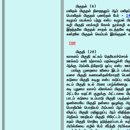
    மிகுதல் (6)

மலிதல் மிகுதல் நிறைதலும் ஆம் மலிந
பொலிதல் மிகுதல் புணர்தல் பேர் - 
1
கழுமம் மயக்கம் பற்று என்ப கழுமல் ம
கழி மிகுதி மரக்கழி கோல் நூல்கழி க
இறத்தலே மிகுதல் சாதல் கடத்தலே கலு
கன்றலே மிகுதல் வெம்பல் இரங்குதல்
TOP
    மிகுதி (28)

காகளம் மிகுதி சுட்கம் தெரியாச்சொல
ஊக்கம் வலி உற்சாகம் மநவெழுச்சி மிகு
ஆங்கு அவ்விடத்தோடு ஒப்பு என்ப ஊங்க
  பாங்கு முறைமை உரிமை இடம் பக்க
வசை மிகுதி கணவன்தன்சோதரி பெண்ஆ
கடுமை மிகுதி கடிது என்ப கடுப்பு கட
கடம் மிகுதி உடல் அரை பாழ்ங்கிணறு
கடி புதுமை வாசம் விளக்கம் மிகுதி ஐய
அட்டமே வறட்சி குறுக்கு அட்டாலை மி
பாடம் கடுமை உடம்பாடு மிகுதி படித்தல
ஒண்மையே மிகுதி நன்மை ஒழுங்கு அ
பொதியில் பொதியம் அம்பலம் ஆம் புது
விதப்பு மிகுதி மதிலுறுப்பு ஆம் விதி
அதிகம் ஊதியம் மிகுதி சிரேட்டம் ஏற்
கநம் மிகுதி செறிவு நடுத்தரப்பாடல் க
அபிக்கியை எழில் பேர் கீர்த்தி அபீக்க