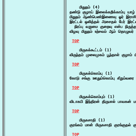
    மிதுநம் (4)

தண்டு குழாய் இலைக்கறிக்காம்பு யா
மிதுநம் ஆண்பெண்இணைவு ஓர் இராச
இரட்டல் ஒலித்தல் அசைதல் பேர் இரட்
  நிரப்பு வறுமை குறைவு என்ப நிருத்
விழவு மிதுநம் உற்சவம் ஆம் தொழுவர
TOP
    மிருகக்கூட்டம் (1)

விருந்தம் முலைமுகம் பூந்தாள் குழாம்
TOP
    மிருகக்கொம்பு (1)

கோடு சங்கு ஊதும்கொம்பு கீறும்வரை 
TOP
    மிருகக்கொம்பும் (1)

விடாகபி இந்திரன் திருமால் பாவகன் 
TOP
    மிருகசாதி (1)

குரங்கம் மான் மிருகசாதி குரங்குதல
TOP