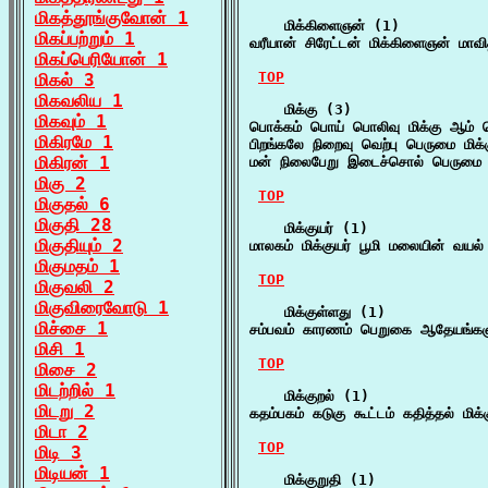
மிகத்தூங்குவோன் 1
    மிக்கிளைஞன் (1)

மிகப்பற்றும் 1
வரீயான் சிரேட்டன் மிக்கிளைஞன் மாவ
மிகப்பெரியோன் 1
TOP
மிகல் 3
மிகவலிய 1
    மிக்கு (3)

மிகவும் 1
பொக்கம் பொய் பொலிவு மிக்கு ஆம் பொ
மிகிரமே 1
பிறங்கலே நிறைவு வெற்பு பெருமை மிக்
மிகிரன் 1
மன் நிலைபேறு இடைச்சொல் பெருமை 
மிகு 2
TOP
மிகுதல் 6
மிகுதி 28
    மிக்குயர் (1)

மிகுதியும் 2
மாலகம் மிக்குயர் பூமி மலையின் வயல்
மிகுமதம் 1
TOP
மிகுவலி 2
மிகுவிரைவோடு 1
    மிக்குள்ளது (1)

மிச்சை 1
சம்பவம் காரணம் பெறுகை ஆதேயங்களுக
மிசி 1
TOP
மிசை 2
மிடற்றில் 1
    மிக்குறல் (1)

மிடறு 2
கதம்பகம் கடுகு கூட்டம் கதித்தல் மிக்
மிடா 2
TOP
மிடி 3
மிடியன் 1
    மிக்குறுதி (1)
