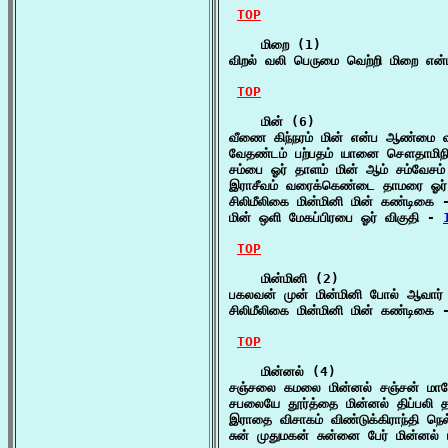
TOP
    மிறை (1)

விறல் வலி பெருமை வெற்றி மிறை என்ப
TOP
    மின் (6)

வீணை கிந்நரம் மின் என்ப ஆண்மை 
வேதண்டம் பற்பதம் யானை சௌதாமிநி
சம்பை ஓர் தாளம் மின் ஆம் சம்வேசம்
இராசீவம் வரைக்கெண்டை தாமரை ஓர் ம
சிலிமீலிகை மின்மினி மின் கண்டிகை 
மின் ஒளி மேகப்பிரபை ஓர் விகுதி - 
TOP
    மின்மினி (2)

பகலவன் முன் மின்மினி போல் ஆவார்
சிலிமீலிகை மின்மினி மின் கண்டிகை 
TOP
    மின்னல் (4)

சஞ்சலை கமலை மின்னல் சஞ்சன் மா
சபலையே தூர்த்தை மின்னல் திப்பலி 
இராதை விசாகம் விண்டுக்கிராந்தி நெ
சுன் முதுமகன் சுன்னை பேர் மின்னல் 