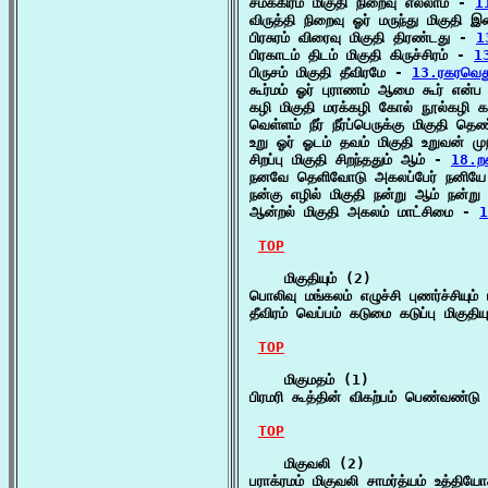
சமக்கிரம் மிகுதி நிறைவு எல்லாம் - 
1
விருத்தி நிறைவு ஓர் மருந்து மிகுதி
பிரசுரம் விரைவு மிகுதி திரண்டது - 
1
பிரகாடம் திடம் மிகுதி கிருச்சிரம் - 
1
பிருசம் மிகுதி தீவிரமே - 
13.ரகரவெ
கூர்மம் ஓர் புராணம் ஆமை கூர் என்ப
கழி மிகுதி மரக்கழி கோல் நூல்கழி க
வெள்ளம் நீர் நீர்ப்பெருக்கு மிகுதி 
உறு ஓர் ஓடம் தவம் மிகுதி உறுவன் 
சிறப்பு மிகுதி சிறந்ததும் ஆம் - 
18.ற
நனவே தெளிவோடு அகலப்பேர் நனியே ம
நன்கு எழில் மிகுதி நன்று ஆம் நன்
ஆன்றல் மிகுதி அகலம் மாட்சிமை - 
TOP
    மிகுதியும் (2)

பொலிவு மங்கலம் எழுச்சி புணர்ச்சியும் 
தீவிரம் வெப்பம் கடுமை கடுப்பு மிக
TOP
    மிகுமதம் (1)

பிரமரி கூத்தின் விகற்பம் பெண்வண்டு 
TOP
    மிகுவலி (2)

பராக்ரமம் மிகுவலி சாமர்த்யம் உத்திய