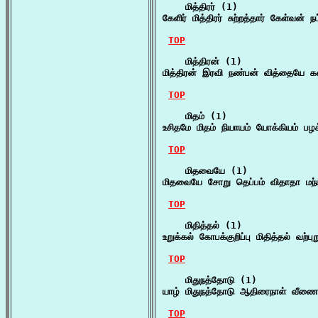
    மித்திரர் (1)

கேளிர் மித்திரர் சுற்றத்தார் கேள்வ
TOP
    மித்திரன் (1)

மித்திரன் இரவி நண்பன் வித்தையே க
TOP
    மிதம் (1)

உசிதமே மிதம் நியாயம் யோக்கியம் பழக
TOP
    மிதவையே (1)

மிதவையே சோறு தெப்பம் விதாதா ம
TOP
    மிதித்தல் (1)

உறுக்கல் கோபக்குறிப்பு மிதித்தல் வற்பு
TOP
    மிதுநத்தோடு (1)

யாழ் மிதுநத்தோடு ஆதிரைநாள் வீண
TOP