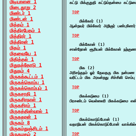
மிடியாளன் 1
கட்டு மிக்குறுதி கட்டும்தன்மை கட்டு
மிடைதூறு 2
TOP
மிண்டர் 1
மிண்டன் 1
    மிக்கோர் (1)

மித்தம் 1
ஆன்றவர் மிக்கோர் அறிஞர் பண்புளோர
மித்திரபேதம் 1
TOP
மித்திரர் 1
மித்திரன் 1
    மிக்கோன் (1)

மிதம் 1
சான்றோன் சூரியன் மிக்கோன் நற்கு
மிதவையே 1
மிதித்தல் 1
TOP
மிதுநத்தோடு 1
    மிக (2)

மிதுநம் 4
அரிசந்தநம் ஓர் தேவதரு மிக நன்மண
மிருகக்கூட்டம் 1
வரிட்டம் மிக அகன்றது சிச்சிலி செம்பு
மிருகக்கொம்பு 1
TOP
மிருகக்கொம்பும் 1
மிருகசாதி 1
    மிகக்கடுமை (1)

மிருகசிரநாள் 1
பிரசண்டம் வெள்ளலரி மிகக்கடுமை என்
மிருகசிரம் 1
TOP
மிருகத்தின்வால் 1
மிருகதரன் 1
    மிகக்கொடுப்போன் (1)

மிருகம் 8
வதாநியன் மிகக்கொடுப்போன் வாக்கில
மிருகம்துஞ்சிடம் 1
மிருகமதம் 2
TOP