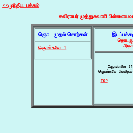
<<முந்திய பக்கம்
கவிராயர் முத்துசுவாமி பிள்ளையவ
ஞொ - முதல் சொற்கள்
இடப்பக்க
தொடருக
அடிக
ஞொள்கலே 1
    ஞொள்கலே (1)
ஞொள்கலே மெலிதல் 
TOP