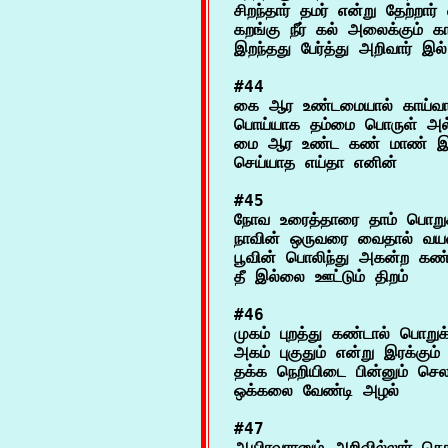
சிறந்தார் தமர் என்று தேற்றார
கறங்கு நீர் கல் அலைக்கும் கா
#44

கை ஆர உண்டமையால் காய்வார
பொய்யாக தம்மை பொருள் அல்ல
மை ஆர உண்ட கண் மாண் இழா
#45

நோவ உரைத்தாரை தாம் பொறுக்
நாவின் ஒருவரை வைதால் வயவ
பூவின் பொலிந்து அகன்ற க
#46

முகம் புறத்து கண்டால் பொறுக
அகம் புகுதும் என்று இரக்கும
தக்க நெறியிடை பின்னும் செல 
#47

ஆயிரவரானும் அறிவில்லார் தொக