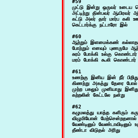
#59

முட்டு இன்று ஒருவர் உடைய 
அட்டிற்று தின்பவர் ஆயிரவர் ஆ
கட்டு அலர் தார் மார்ப கலி ஊ
#60

ஆற்றும் இளமைக்கண் கல்லாதான
போற்றும் எனவும் புணருமே ஆற்
சுரம் போக்கி உல்கு கொண்டார
#61

உணற்கு இனிய இன் நீர் பிறிது
கிணற்று அகத்து தேரை போல
முற்ற பகலும் முனியாது இனிது
#62

கழுமலத்து யாத்த களிரும் கருவ
விழுமியோன் மேற்சென்றதனால் 
வேண்டினும் வேண்டாவிடினும் உற