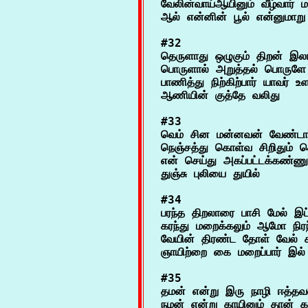
வேலின்வாய்ஆயினும் வீழ்வார் மற
#32

தெருளாது ஒழுகும் திறன் இல
பொருளால் அறுத்தல் பொருளே 
பாணித்து நிற்கிற்பார் யாவர் உளர
#33

வெம் சின மன்னவன் வேண்டாத 
நெஞ்சத்து கொள்வ சிறிதும் ச
என் செய்து அகப்பட்டக்கண்ணும
#34

பரந்த திறலாரை பாசி மேல் இட்
கரந்து மறைக்கலும் ஆமோ நிரந்
வேயின் திரண்ட தோள் வேல் 
#35

தமன் என்று இரு நாழி ஈத்தவன
நமன் என்று காயினும் தான் க