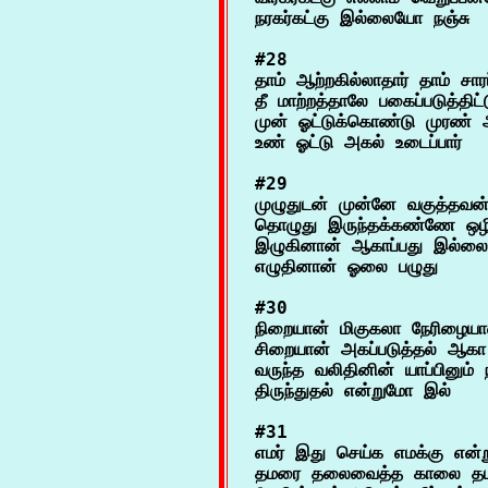
#28

தாம் ஆற்றகில்லாதார் தாம் சாரப
தீ மாற்றத்தாலே பகைப்படுத்திட்ட
முன் ஓட்டுக்கொண்டு முரண் 
#29

முழுதுடன் முன்னே வகுத்தவன்
தொழுது இருந்தக்கண்ணே ஒழி
இழுகினான் ஆகாப்பது இல்லைய
#30

நிறையான் மிகுகலா நேரிழையா
சிறையான் அகப்படுத்தல் ஆ
வருந்த வலிதினின் யாப்பினும் ந
#31

எமர் இது செய்க எமக்கு என்ற
தமரை தலைவைத்த காலை தமர்