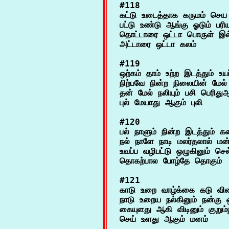
#118

கட்டு உடைத்தாக கருமம் செய 
பட்டு உண்டு ஆங்கு ஓடும் பர
தொட்டாரை ஒட்டா பொருள் இ
#119

ஒற்கம் தாம் உற்ற இடத்தும் உயர்
நிற்பவே நின்ற நிலையின் மேல் 
தன் மேல் நலியும் பசி பெரிதுஆ
#120

பல் நாளும் நின்ற இடத்தும் 
நல் நாளே நாடி மலர்தலால் மன்
உவப்ப வழிபட்டு ஒழுகினும் செல்
#121

காடு உறை வாழ்க்கை கடு வி
நாடு உறைய நல்கினும் நன்கு ஒ
கையுளது ஆகி விடினும் குறும்பூ