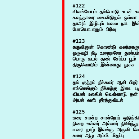
#122

விலங்கேயும் தம்மொடு உடன் உற
கலந்தாரை கைவிடுதல் ஒல்லா 
தாஅய் இழியும் மலை நாட இன
#123

கருவினுள் கொண்டு கலந்தாரும்
ஒருவழி நீடி உறைதலோ துன்பம்

பொரு கடல் தண் சேர்ப்ப பூம்
#124

தம் குற்றம் நீக்கலர் ஆகி பிறர் 
எங்கெங்கும் நீக்கற்கு இடை புக
வியன் உலகில் வெள்ளாடு தன் 
#125

உரை சான்ற சான்றோர் ஒடுங்க
நிறை உள்ளர் அல்லார் நிமிர்ந்து
வரை தாழ் இலங்கு அருவி வெ