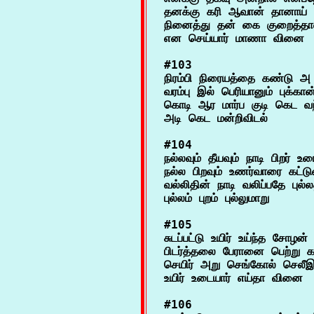
தனக்கு கரி ஆவான் தானாய் 
நினைத்து தன் கை குறைத்தா
#103

நிரம்பி நிரையத்தை கண்டு அ ந
வரம்பு இல் பெரியானும் புக்கான்
கொடி ஆர மார்ப குடி கெட வந்
#104

நல்லவும் தீயவும் நாடி பிறர் உரைக
நல்ல பிறவும் உணர்வாரை கட்டு
வல்லிதின் நாடி வலிப்பதே புல்ல
#105

சுடப்பட்டு உயிர் உய்ந்த சோழன் 
பிடர்த்தலை பேரானை பெற்று க
செயிர் அறு செங்கோல் செலீ
#106
