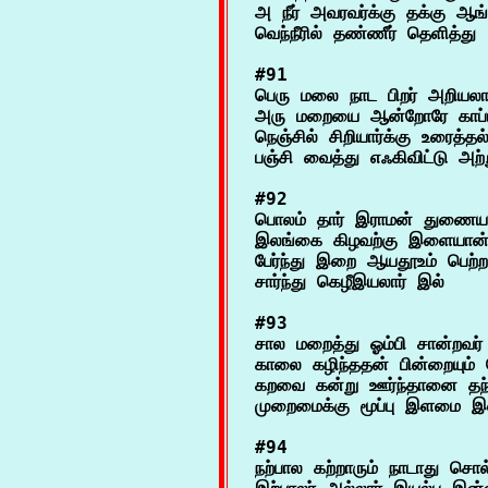
அ நீர் அவரவர்க்கு தக்கு ஆங்
#91

பெரு மலை நாட பிறர் அறியலா
அரு மறையை ஆன்றோரே காப்ப
நெஞ்சில் சிறியார்க்கு உரைத்த
#92

பொலம் தார் இராமன் துணையா
இலங்கை கிழவற்கு இளையான்
பேர்ந்து இறை ஆயதூஉம் பெற்ற
#93

சால மறைத்து ஓம்பி சான்றவர்
காலை கழிந்ததன் பின்றையும் 
கறவை கன்று ஊர்ந்தானை தந்த
#94

நற்பால கற்றாரும் நாடாது சொல்