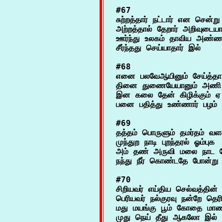
#67

சுற்றத்தார் நட்டார் என சென்ற
அற்றத்தால் தேறார் அறிவுடையார
ஊர்ந்து உலகம் தாவிய அண்ண
#68

எனை பலவேஆயினும் சேய்த்தா 
தினை துணையேயானும் அணி 
இன கலை தேன் கிழிக்கும் ஏ 
#69

தத்தம் பொருளும் தமர்தம் வளம
முந்துற நாடி புறந்தரல் ஓம்புக

அம் தண் அருவி மலை நாட ச
#70

சிறியவர் எய்திய செல்வத்தின்
பெரியவர் நல்குரவு நன்றே தெரி
மது மயங்கு பூம் கோதை மாணி