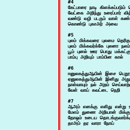
#4

கேட்பாரை நாடி கிளக்கப்படும் 
வேட்கை அறிந்து உரைப்பார் வித
வண்டு வழி படரும் வாள் கண
#5

புலம் மிக்கவரை புலமை தெரிதல
புலம் மிக்கவர்க்கே புலனா நலம்
பூம் புனல் ஊர பொது மக்கட்
#6

ஈனுலகத்துஆயின் இசை பெறூஉ
ஏனுலகத்துஆயின் இனிது அதூஉ
நாள்வாயும் நல் அறம் செய்வாற்
#7

ஆஅம் எனக்கு எளிது என்று 
மேஎம் துணை அறியான் மிக்கு ந
தோஒம் உடைய தொடங்குவார்க்