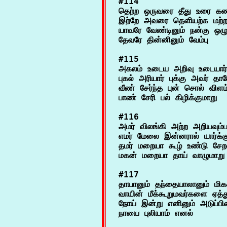
#114

தெற்ற ஒருவரை தீது உரை கண்
இற்றே அவரை தெளியற்க மற்றவ
யாவரே வேண்டினும் நன்கு ஒழு
#115

அகலம் உடைய அறிவு உடையார் 
புகல் அரியார் புக்கு அவர் தா
வீண் சேர்ந்த புன் சொல் விள
#116

அமர் விலங்கி அற்ற அறியவும்பட்
எமர் மேலை இன்னரால் யார்க்கு
தமர் மறையா கூழ் உண்டு சேற
#117

தாயானும் தந்தையாலானும் மிகவ
வாயின் மீக்கூறுமவர்களை ஏத்து
நோய் இன்று எனினும் அடுப்பின