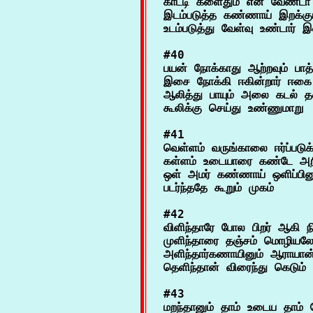
காட்டி களைதும் என வேண்டா ஓ
இடம்படுத்த கண்ணாய் இறக்கு
#40

பயன் நோக்காது ஆற்றவும் பாத்
இசை நோக்கி ஈகின்றார் ஈகை
ஆலித்து பாயும் அலை கடல் தண்
#41

வெள்ளம் வருங்காலை ஈர்ப்படுக
கள்ளம் உடையாரை கண்டே அறி
ஒள் அமர் கண்ணாய் ஒளிப்பினும
#42

விளிந்தாரே போல பிறர் ஆகி நிற்
முளிந்தாரை தஞ்சம் மொழியல
அளிந்தார்கணாயினும் ஆராயான
#43

மறந்தானும் தாம் உடைய தாம் ப