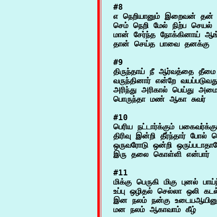
#8

எ நெறியானும் இறைவன் தன் 
செம் நெறி மேல் நிற்ப செயல்
மான் சேர்ந்த நோக்கினாய் ஆ
#9

திருந்தாய் நீ ஆர்வத்தை தீமை
வருந்தினார் என்றே வயப்படுவ
அரிந்து அரிகால் பெய்து அமைய
#10

பெரிய நட்டார்க்கும் பகைவர்க்கு
திரிவு இன்றி தீர்ந்தார் போல்
ஒருவரோடு ஒன்றி ஒருப்படாதாரே
#11

மிக்கு பெருகி மிகு புனல் பாய்ந்
உப்பு ஒழிதல் செல்லா ஒலி கடல
இன நலம் நன்கு உடையஆயினும்