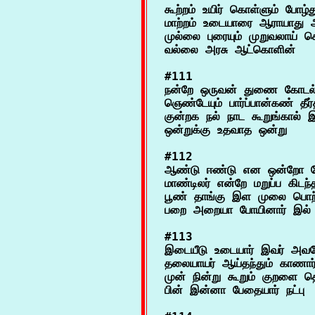
கூற்றம் உயிர் கொள்ளும் போழ்து 
மாற்றம் உடையாரை ஆராயாது ஆற
முல்லை புரையும் முறுவலாய் ச
#111

நன்றே ஒருவன் துணை கோடல் ப
ஞெண்டேயும் பார்ப்பான்கண் தீர
குன்றக நல் நாட கூறுங்கால் 
#112

ஆண்டு ஈண்டு என ஒன்றோ வ
மாண்டிலர் என்றே மறுப்ப கிடந
பூண் தாங்கு இள முலை பொற்
#113

இடையீடு உடையார் இவர் அவரோ
தலையாயர் ஆய்தந்தும் காணார்
முன் நின்று கூறும் குறளை தெ