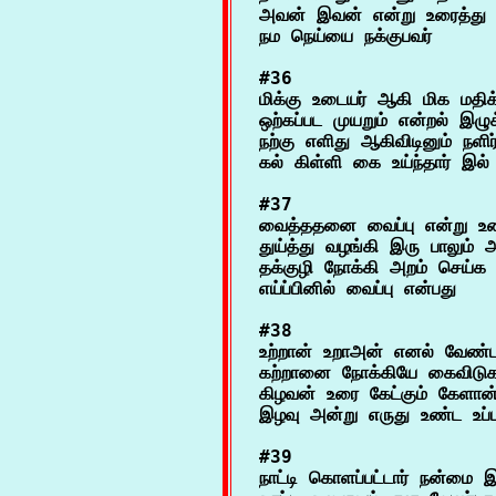
அவன் இவன் என்று உரைத்து எ
#36

மிக்கு உடையர் ஆகி மிக மதிக்க
ஒற்கப்பட முயறும் என்றல் இழுக
நற்கு எளிது ஆகிவிடினும் நளிர
#37

வைத்ததனை வைப்பு என்று உ
துய்த்து வழங்கி இரு பாலும் 
தக்குழி நோக்கி அறம் செய்
#38

உற்றான் உறாஅன் எனல் வேண
கற்றானை நோக்கியே கைவிடுக 
கிழவன் உரை கேட்கும் கேளான்
#39

நாட்டி கொளப்பட்டார் நன்மை இ