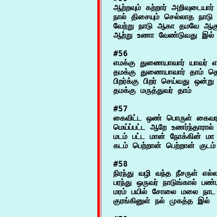
ஆற்றவும் கற்றார் அறிவுடையார
நால் திசையும் செல்லாத நாடு
வேற்று நாடு ஆகா தமவே ஆகு
#56

எமக்கு துணையாவார் யாவர் எ
தமக்கு துணையாவார் தாம் தெ
பிறர்க்கு பிறர் செய்வது ஒன்
#57

கைவிட்ட ஒண் பொருள் கைவரவு
மெய்ப்பட்ட ஆறே உணர்ந்தாரால் 
மடம் பட்ட மான் நோக்கின் மா
#58

நிரந்து வழி வந்த நீசருள் எல்லா
பரந்து ஒருவர் நாடுங்கால் பண்
மரம் பயில் சோலை மலை நாட எ