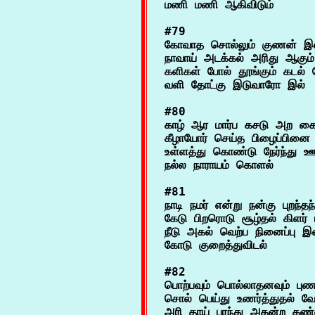
#79

கோவாத சொல்லும் குணன் இல
நாவாய் அடக்கல் அரிது ஆகும் 
களிகள் போல் தூங்கும் கடல் சே
#80

காழ் ஆர மார்ப கசடு அற கை
கீழாயோர் செய்த பிழைப்பினை 
உள்ளத்து கொண்டு நேர்ந்து ஊக்
#81

நாடி நமர் என்று நன்கு புறந்தந
கேடு பிறரொடு சூழ்தல் கிளர்
நீடு அகல் வெற்ப நினைப்பு இன
#82

பொற்பவும் பொல்லாதனவும் புணர்ந
சொல் பெய்து உணர்த்துதல் வேண
அரி தாய் பரந்து அகன்ற கண்ண