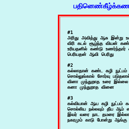
பதினெண்கீழ்க்கணக
#1

அரிது அவித்து ஆசு இன்று உண
விரி கடல் சூழ்ந்த வியன் கண்
உரியதனில் கண்டு உணர்ந்தார்
#2

கல்லாதான் கண்ட கழி நுட்பம் க
சொல்லுங்கால் சோர்வு படுதலால்
வினா முந்துறாத உரை இல்லை
#3

கல்வியான் ஆய கழி நுட்பம் கல்
சொல்லிய நல்லவும் தீய ஆம் எல
இவர் வரை நாட தமரை இல்லார்