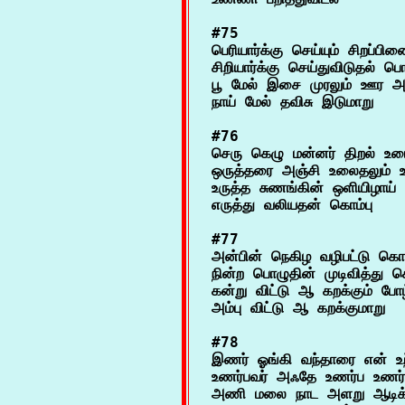
#75

பெரியார்க்கு செய்யும் சிறப்பி
சிறியார்க்கு செய்துவிடுதல் ப
பூ மேல் இசை முரலும் ஊர அ
#76

செரு கெழு மன்னர் திறல் உடையா
ஒருத்தரை அஞ்சி உலைதலும் 
உருத்த சுணங்கின் ஒளியிழாய் க
#77

அன்பின் நெகிழ வழிபட்டு கொள
நின்ற பொழுதின் முடிவித்து 
கன்று விட்டு ஆ கறக்கும் போழ
#78

இணர் ஓங்கி வந்தாரை என் உற்
உணர்பவர் அஃதே உணர்ப உணர்வா
அணி மலை நாட அளறு ஆடிக்க