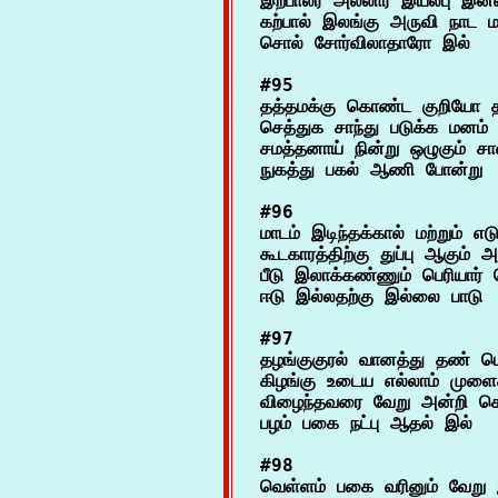
இற்பாலர் அல்லார் இயல்பு இன
கற்பால் இலங்கு அருவி நாட மற்
#95

தத்தமக்கு கொண்ட குறியோ த
செத்துக சாந்து படுக்க மனம் ஒ
சமத்தனாய் நின்று ஒழுகும் சால
#96

மாடம் இடிந்தக்கால் மற்றும் எடுப
கூடகாரத்திற்கு துப்பு ஆகும் 
பீடு இலாக்கண்ணும் பெரியார் 
#97

தழங்குகுரல் வானத்து தண் பெய
கிழங்கு உடைய எல்லாம் முளைக்
விழைந்தவரை வேறு அன்றி கொ
#98

வெள்ளம் பகை வரினும் வேறு இ