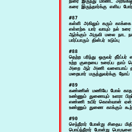
நிரை இருந்து மாண்ட அரங்கினு
#87

கள்ளி அகிலும் கரும் காக்கை
எள்ளற்க யார் வாயும் நல் உரை
ஆர்க்கும் அருவி மலை நாட ந
#88

தெற்ற பரிந்து ஒருவர் தீர்ப்பர் என
உற்ற குறையை உரைப்ப தாம் தெ
அறை ஆர் அணி வளையாய் தீர்த
#89

கண்ணின் மணியே போல் காதலால
உண்ணும் துணையும் உளரா பிறர
எண்ணி உயிர் கொள்வான் ஏன்று 
#90

செந்நீரார் போன்று சிதைய மிதிப்ப
பொய்ந்நீரார் போன்று பொருளை முட