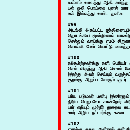
கள்ளம் உடைத்து ஆகி சார்ந்த க
புள் ஒலி பொய்கை புனல் ஊர
#99

அடங்கி அகப்பட்ட ஐந்தினையும் 
தொடங்கிய மூன்றினால் மாண்டு
செல்லும் வாய்க்கு ஏமம் சிறு
#100

நல்கூர்ந்தவர்க்கு நனி பெரியர் 
செல் விருந்து ஆகி செலல் வே
இறந்து அவர் செய்யும் வருத்தம்
#101

பரிய படுமவர் பண்பு இலரேனும்

திரிய பெறுபவோ சான்றோர் விர
பார் எறியும் முந்நீர் துறைவ 
#102

எனக்கு தகவு அன்றால் என்பத