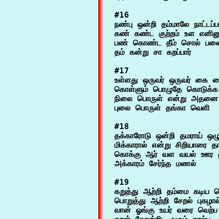
#16

நண்பு ஒன்றி தம்மாலே நாட்டப்ப
கண் கண்ட குற்றம் உள எனினும் 
பண் கொண்ட தீம் சொல் பண
#17

உள்ளது ஒருவர் ஒருவர் கை வை
கொள்ளும் பொழுதே கொடுக்க 
நிலை பொருள் என்று அதனை நீ
#18

தக்காரோடு ஒன்றி தமராய் ஒழுக
மிக்காரால் என்று சிறியாரை தாம
கொக்கு ஆர் வள வயல் ஊர 
#19

கறுத்து ஆற்றி தம்மை கடிய ச
பொறுத்து ஆற்றி சேறல் புகழால்
வான் ஓங்கு உயர் வரை வெற்ப