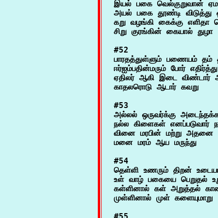
இயல் பகை வெல்குறுவான் ஏமா
அயல் பகை தூண்டி விடுத்து ஓர
கறு வழங்கி கைக்கு எளிதா ச
#52

பாரதத்துள்ளும் பணையம் தம் 
ஈர்ஐம்பதின்மரும் போர் எதிர்த்
ஏதிலர் ஆகி இடை விண்டார் ஆ
#53

அல்லல் ஒருவர்க்கு அடைந்தக்கா
நல்ல கிளைகள் எனப்படுவார் நல
வினை மரபின் மற்று அதனை நீ
#54

தெள்ளி உணரும் திறன் உடையார
உள் வாழ் பகையை பெறுதல் உற
கள்ளினால் கள் அறுத்தல் கா
#55
