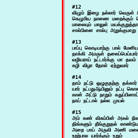
#12

விழும் இழை நல்லார் வெருள்
கெழுமிய நாணை மறைக்கும் த
மாலையும் மாலுள் மயக்குறுத்த
#13

பாப்பு கொடியாற்கு பால் மேனி
தாக்கி அமருள் தலைப்பெய்யார்
வழியராய் நட்டார்க்கு மா தவம்
#14

தாம் நட்டு ஒழுகுதற்கு தக்கா
யார் நட்பதுஆயினும் நட்பு கொள
கான் அட்டு நாறும் கதுப்பினாய
#15

அம் கண் விசும்பின் அகல் நிலா 
திங்களும் தீங்குறுதல் காண்டு
அறை பாய் அருவி அணி மலை