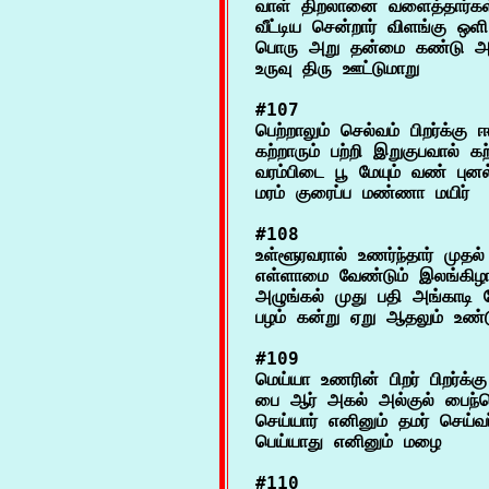
வாள் திறலானை வளைத்தார்கள
வீட்டிய சென்றார் விளங்கு ஒளி
பொரு அறு தன்மை கண்டு அஃத
#107

பெற்றாலும் செல்வம் பிறர்க்கு ஈய
கற்றாரும் பற்றி இறுகுபவால் கற்
வரம்பிடை பூ மேயும் வண் புன
#108

உள்ளூரவரால் உணர்ந்தார் முதல்
எள்ளாமை வேண்டும் இலங்கிழா
அழுங்கல் முது பதி அங்காடி மே
#109

மெய்யா உணரின் பிறர் பிறர்க்க
பை ஆர் அகல் அல்குல் பைந்தொ
செய்யார் எனினும் தமர் செய்வர்
#110
