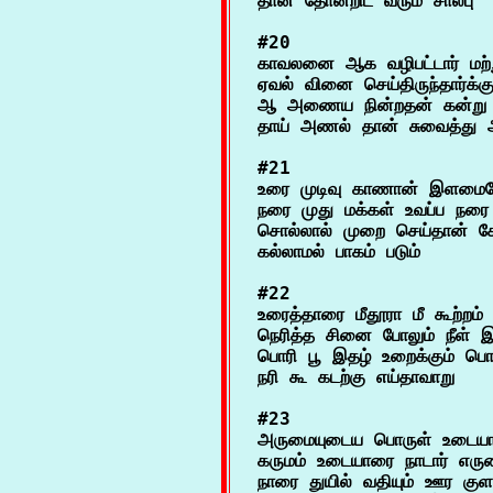
#20

காவலனை ஆக வழிபட்டார் மற்
ஏவல் வினை செய்திருந்தார்க்கு
ஆ அணைய நின்றதன் கன்று ம
#21

உரை முடிவு காணான் இளமைய
நரை முது மக்கள் உவப்ப நரை ம
சொல்லால் முறை செய்தான் ச
#22

உரைத்தாரை மீதூரா மீ கூற்றம் ப
நெரித்த சினை போலும் நீள் இ
பொரி பூ இதழ் உறைக்கும் பொங்க
#23

அருமையுடைய பொருள் உடையார
கருமம் உடையாரை நாடார் எரும
நாரை துயில் வதியும் ஊர குளம