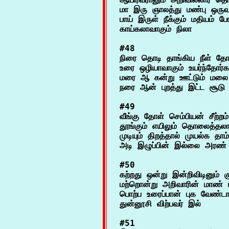
மா இரு ஞாலத்து மண்பு ஒருவன
பாய் இருள் நீக்கும் மதியம் போல
#48

நிரை தொடி தாங்கிய நீள் தோள்
உரை ஒழியாவாகும் உயர்ந்தோர்கண
மரை ஆ கன்று ஊட்டும் மலை 
#49

வீங்கு தோள் செம்பியன் சீற்றம் 
தூங்கும் எயிலும் தொலைத்தலா
முடியும் திறத்தால் முயல்க தாம்
#50

கற்றது ஒன்று இன்றிவிடினும் குட
மற்றொன்று அறிவாரின் மாண் ம
பொற்ப உரைப்பான் புக வேண்டா
#51
