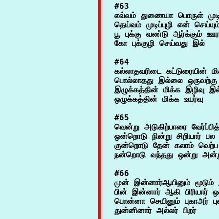
#63

எவ்வம் துணையா பொருள் முடி
தெய்வம் முடிப்புழி என் செய்
பூ புக்கு வண்டு ஆர்க்கும் ஊர 
#64

கல்லாதவரிடை கட்டுரையின் மிக
பொல்லாதது இல்லை ஒருவற்கு ந
இழுக்கத்தின் மிக்க இழிவு இ
#65

வென்று அடுகிற்பாரை வேர்ப்பித
ஒன்றொடு நின்று சிறியார் பல 
குன்றொடு தேன் கலாம் வெற்ப 
#66

முன் இன்னார்ஆயினும் மூடும் இ
பின் இன்னார் ஆகி பிரியார் ஒரு
பொன்னா செயினும் புகாஅர் பு