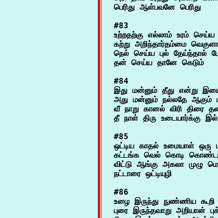
#83

உற்றதற்கு எல்லாம் உரம் செய்
கற்று அறிந்தார்தம்மை வெகுளா
நெல் செய்ய புல் தேய்ந்தால் 
#84

இது மன்னும் தீது என்று இயைந
அது மன்னும் நல்லதே ஆகும் ம
வீ நாறு கானல் விரி திரை தண்
#85

ஒட்டிய காதல் உமையாள் ஒரு ப
கட்டங்க வெல் கொடி கொண்ட
விட்டு ஆங்கு அகலா முழு மெய
#86

உழை இருந்து நுண்ணிய கூறி க
புரை இருந்தவாறு அறியான் புக்