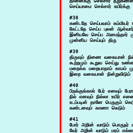
தானைக்கு செல்சார் தறுகண்
#38

கண்டதே செய்பவாம் கம்மியர் 
கேட்டதே செய்ப புலன் ஆள்வார்
இனியவே செய்ப அமைந்தார் மு
#39

திருவும் திணை வகையான் நில
கூற்றமும் கூறுவ செய்து உண்
மறைக்க மறையாதாம் காமம் முற
#40

பிறக்குங்கால் பேர் எனவும் பேர
நில் எனவும் நில்லா உயிர் எனைத
உடம்படின் தானே பெருகும் கெட
#41

போர் அறின் வாடும் பொருநர் சீர்
வேர் அறின் வாடும் மரம் எல்லாம்