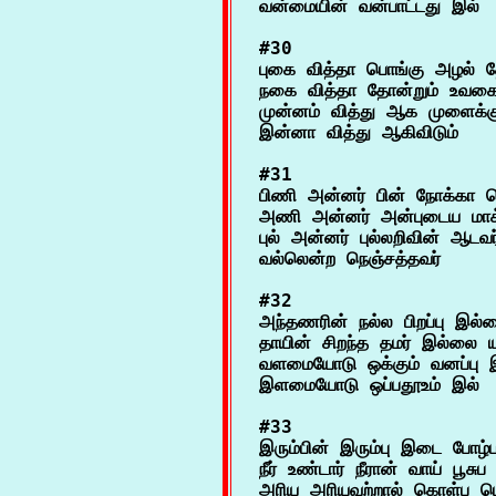
#30

புகை வித்தா பொங்கு அழல் தோ
நகை வித்தா தோன்றும் உவக
முன்னம் வித்து ஆக முளைக்கு
#31

பிணி அன்னர் பின் நோக்கா பெண
அணி அன்னர் அன்புடைய மாக்க
புல் அன்னர் புல்லறிவின் ஆடவர
#32

அந்தணரின் நல்ல பிறப்பு இல்
தாயின் சிறந்த தமர் இல்லை யா
வளமையோடு ஒக்கும் வனப்பு 
#33

இரும்பின் இரும்பு இடை போழ்ப 
நீர் உண்டார் நீரான் வாய் பூசுப 
அரிய அரியவற்றால் கொள்ப பெ