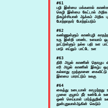
#61

பழி இன்மை மக்களால் காண்க
கெழி இன்மை கேட்டால் அறிக 
நிகழ்ச்சியான் ஆக்கம் அறிக புக
#62

கண்ணுள்ளும் காண்புழி காதற்
உரு இன்றி மாண்ட உளவாம் ஒர
நாட்டுள்ளும் நல்ல பதி உள பாட்ட
#63

திரி அழல் காணின் தொழுப வி
எரி அழல் காணின் இகழ்ப ஒரு 
கல்லாது மூத்தானை கைவிட்டு 
#64

கைத்து உடையான் காமுற்றது உண
முளை குழாம் நீர் உண்டேல் உண்
ஒண் செய்யாள் பார்த்துறின் உண