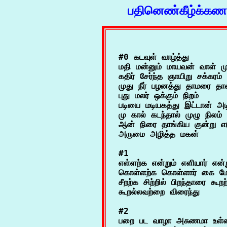
பதினெண்கீழ்க்கணக
#0 கடவுள் வாழ்த்து

மதி மன்னும் மாயவன் வாள் முக
கதிர் சேர்ந்த ஞாயிறு சக்கரம் ஒ
முது நீர் பழனத்து தாமரை தாள
புது மலர் ஒக்கும் நிறம்

படியை மடியகத்து இட்டான் அட
மு கால் கடந்தால் முழு நிலம்
ஆன் நிரை தாங்கிய குன்று எட
#1

எள்ளற்க என்றும் எளியார் என்ற
கொள்ளற்க கொள்ளார் கை மேற்ப
சீறற்க சிற்றில் பிறந்தாரை கூறற்
#2

பறை பட வாழா அசுணமா உள்ளம