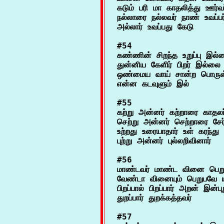
கடும் பரி மா காதலித்து ஊர்வ
நல்லாரை நல்லவர் நாண் உவப்பர
#54

கண்ணின் சிறந்த உறுப்பு இல
துன்னிய கேளிர் பிறர் இல்லை 
ஒண்மைய வாய் சான்ற பொருள்
#55

கற்று அன்னர் கற்றாரை காதல
செற்று அன்னர் செற்றாரை சேர்
உற்றது உரையாதார் உள் கரந்து ப
#56

மாண்டவர் மாண்ட வினை பெறுப
வேண்டா வினையும் பெறுபவே யா
பிறப்பால் பிறப்பார் அறன் இன்புற
#57
