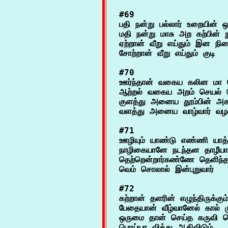
#69

பதி நன்று பல்லார் உறையின் ஒ
மதி நன்று மாசு அற கற்பின் நுத
ஏற்றான் வீறு எய்தும் இன நிர
#70

ஊர்ந்தான் வகைய கலின மா நேர
ஆற்றல் வகைய அறம் செயல் த
குளத்து அனைய தூம்பின் அகல
#71

ஊழியும் யாண்டு எண்ணி யாத்
நாழிகையானே நடந்தன தாழீயா

தெற்றென்றார்கண்ணே தெளிந்தன
#72

கற்றான் தளரின் எழுந்திருக்கும
பேதையான் வீழ்வானேல் கால் முர
ஒருமை தான் செய்த கருவி தெ