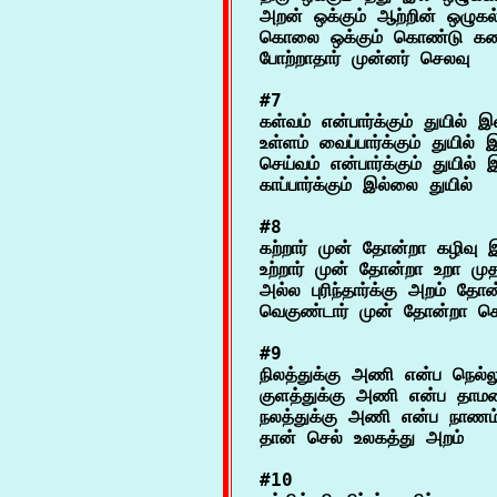
அறன் ஒக்கும் ஆற்றின் ஒழுகல
கொலை ஒக்கும் கொண்டு கண்ம
#7

கள்வம் என்பார்க்கும் துயில் இ
உள்ளம் வைப்பார்க்கும் துயில
செய்வம் என்பார்க்கும் துயில
#8

கற்றார் முன் தோன்றா கழிவு இ
உற்றார் முன் தோன்றா உறா மு
அல்ல புரிந்தார்க்கு அறம் தோன்
#9

நிலத்துக்கு அணி என்ப நெல்லும்
குளத்துக்கு அணி என்ப தாம
நலத்துக்கு அணி என்ப நாணம
#10
