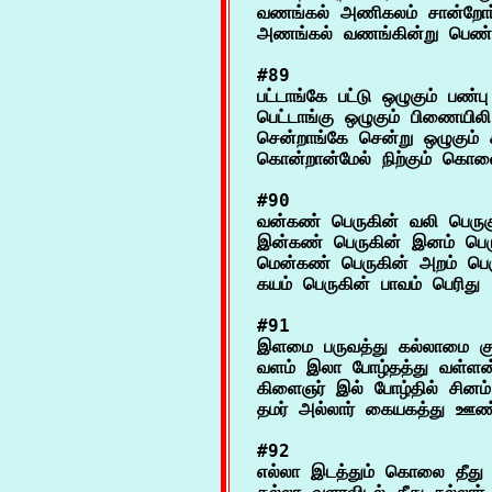
வணங்கல் அணிகலம் சான்றோர்
#89

பட்டாங்கே பட்டு ஒழுகும் பண்பு
பெட்டாங்கு ஒழுகும் பிணையிலி ம
சென்றாங்கே சென்று ஒழுகும் கா
#90

வன்கண் பெருகின் வலி பெருகு
இன்கண் பெருகின் இனம் பெருகு
மென்கண் பெருகின் அறம் பெர
#91

இளமை பருவத்து கல்லாமை குற்
வளம் இலா போழ்தத்து வள்ளன்ம
கிளைஞர் இல் போழ்தில் சினம் கு
#92

எல்லா இடத்தும் கொலை தீது