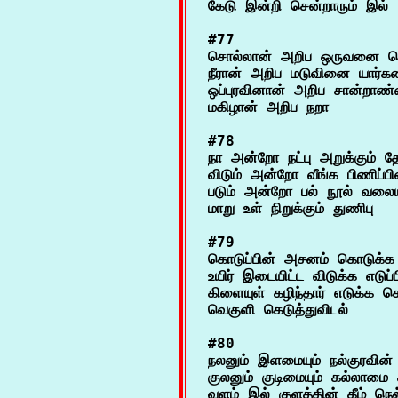
#77

சொல்லான் அறிப ஒருவனை மெ
நீரான் அறிப மடுவினை யார்கண
ஒப்புரவினான் அறிப சான்றாண்
#78

நா அன்றோ நட்பு அறுக்கும் தே
விடும் அன்றோ வீங்க பிணிப்ப
படும் அன்றோ பல் நூல் வலைய
#79

கொடுப்பின் அசனம் கொடுக்க வி
உயிர் இடையிட்ட விடுக்க எடுப்பி
கிளையுள் கழிந்தார் எடுக்க கெட
#80

நலனும் இளமையும் நல்குரவின் க
குலனும் குடிமையும் கல்லாமை கீ
வளம் இல் குளத்தின் கீழ் நெல