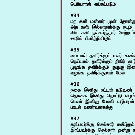
#34

மற களி மன்னர் முன் தோன்றும
அற களி இல்லாதார்க்கு ஈயும் 
விய களி நல்கூர்ந்தார் மேற்றா
#35

மையால் தளிர்க்கும் மலர் கண்
நெய்யால் தளிர்க்கும் நிமிர் சுடர
முழங்க தளிர்க்கும் குருகு இலை
#36

நகை இனிது நட்டார் நடுவண் 
தொகை இனிது தொட்டு வழங்
பெண் இனிது பேணி வழிபடின்
#37

கரப்பவர்க்கு செல்சார் கவிழ்தல்
இரப்பவர்க்கு செல்சார் ஒன்று 