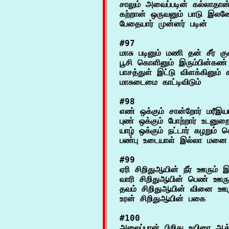
சாலும் அவைப்படின் கல்லாதான
கற்றான் ஒருவனும் பாடு இலனே
#97

மாசு படினும் மணி தன் சீர் குன
பூசி கொளினும் இரும்பின்கண் ம
பாசத்துள் இட்டு விளக்கினும் 
#98

எண் ஒக்கும் சான்றோர் மரீஇயா
புண் ஒக்கும் போற்றார் உடனுற
யாழ் ஒக்கும் நட்டார் கழறும் ச
#99

ஏரி சிறிதுஆயின் நீர் ஊரும் இல
வாரி சிறிதுஆயின் பெண் ஊரு
தவம் சிறிதுஆயின் வினை ஊரு
#100

அலைப்பான் பிறிது உயிரை ஆக்கல