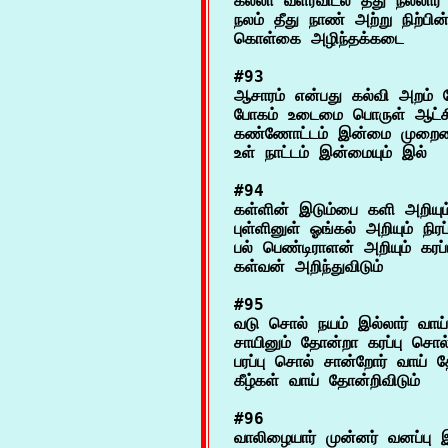
கல்லா வளரவிடல் தீது நல்லார்

நலம் தீது நாண் அற்று நிற்பின்
#93

ஆசாரம் என்பது கல்வி அறம் சே
போகம் உடைமை பொருள் ஆட்சி
கண்ணோட்டம் இன்மை முறைமை
#94

கள்ளின் இடும்பை களி அறியும் 
புள்ளினுள் ஓங்கல் அறியும் நிரப
பல் பெண்டிராளன் அறியும் கரப்
#95

வடு சொல் நயம் இல்லார் வாய் 
சாயினும் தோன்றா கரப்பு சொல்
பரப்பு சொல் சான்றோர் வாய் த
#96

வாலிழையார் முன்னர் வனப்பு 