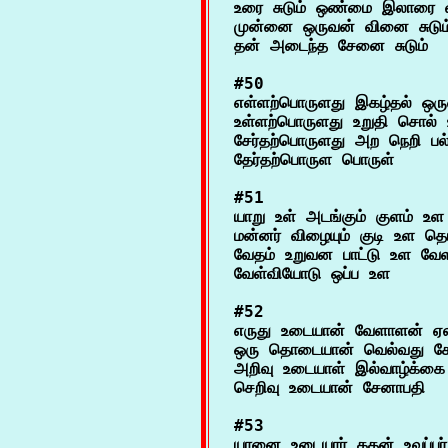
உரை சுடும் ஒண்மை இலாரை 
முன்னை ஒருவன் வினை சுடும்
#50

எள்ளற்பொருளது இகழ்தல் ஒர
உள்ளற்பொருளது உறுதி சொல் உ
சேர்தற்பொருளது அற நெறி பல் 
#51

யாறு உள் அடங்கும் குளம் உள 
மன்னர் விழையும் குடி உள தொல
வேதம் உறுவன பாட்டு உள வே
#52

எருது உடையான் வேளாளன் ஏலாத
ஒரு தொடையான் வெல்வது கோ
அறிவு உடையாள் இல்வாழ்க்க
#53

யானை உடையார் கதன் உவப்பர் 