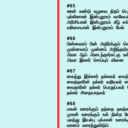
#65

ஊன் உண்டு உழுவை நிறம் பெறூஉ
புல்லினான் இன்புறூஉம் காலேயம
அரிசியான் இன்புறூஉம் கீழ் எல்
#66

பின்னவாம் பின் அதிர்க்கும் 
முன்னவாம் முன்னம் அறிந்தார்க
அவா ஆம் அடைந்தார்கட்கு உள்
#67

கைத்து இல்லார் நல்லவர் கைத்த
வைத்தாரின் நல்லர் வறியவர் பை
வைதாரின் நல்லர் பொறுப்பவர் ச
#68

மகன் உரைக்கும் தந்தை நலத்
முகன் உரைக்கும் உள் நின்ற வ
புலத்து இயல்பு புக்கான் உரைக்க