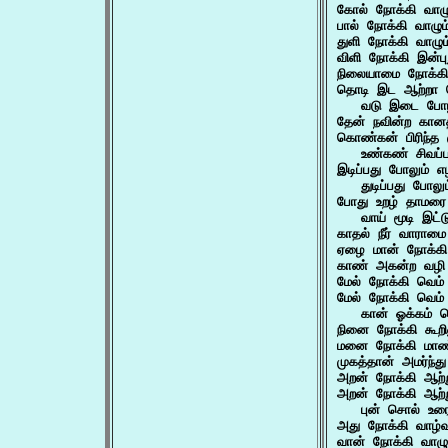
கோல் நோக்கி வாழு
பால் நோக்கி வாழு
துளி நோக்கி வாழு
விளி நோக்கி இன்பு
நிலையாமை நோக்கி 
தொடி இட ஆற்றா 
   வடு இடை போழ்
தேன் நவின்ற கானத
கொண்கன் பிரிந்த க
   உண்கண் சிவப்
இடிப்பது போலும் எ
   துடிப்பது போலு
போது உறழ் தாமரை
   வாய் மூடி இட்
காதல் நீர் வாரா
ஏழை மான் நோக்க
காண் அகன்ற வழி
மேல் நோக்கி வெம்
மேல் நோக்கி வெம் 
   கான் ஓக்கம்
நினை நோக்கி கூற
மனை நோக்கி மாண
முகத்தான் அமர்ந்
அறன் நோக்கி ஆற்ற
அறன் நோக்கி ஆற்ற
   புன் சொல் உர
அது நோக்கி வாழ்வா
வான் நோக்கி வாழு