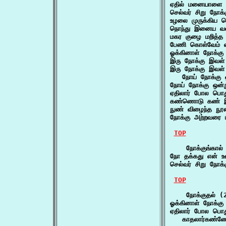
ஏதில் மனையாளை ந
செல்வர் சிறு நோக
உழலை முருக்கிய ச
நொந்து இனைய வ
மகர குழை மறித்
பேணி கொள்வேம் என
ஓக்கினாள் நோக்கு
இரு நோக்கு இவள்
இரு நோக்கு இவள் 
   நோய் நோக்கு ஒ
நோய் நோக்கு ஒன்ற
ஏதிலார் போல பொது
கண்ணொடு கண் இண
நுண் விழைந்த நூல
நோக்கு அற்றவரை ப
TOP
    நோக்குங்கால் 
நோ தக்கது என் உண
செல்வர் சிறு நோக
TOP
    நோக்குதல் (2
ஓக்கினாள் நோக்கு
ஏதிலார் போல பொது
   காதலார்கண்ண