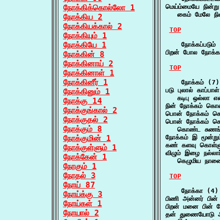
நோக்கிக்கொல்லோ 1
மெய்ம்மையே நின்று 
   கைம் மேலே நின
நோக்கிய 2
நோக்கியக்கால் 2
TOP
நோக்கியும் 1
நோக்கியே 1
    நோக்கப்படும் 
பிறன் போல நோக்கப்
நோக்கின் 8
நோக்கினாய் 2
TOP
நோக்கினாள் 1
நோக்கினீர் 1
    நோக்கம் (7)

படு புலால் காப்பா
நோக்கினும் 1
   கடிபு ஒல்லா 
நோக்கு 14
நின் நோக்கம் கொ
நோக்குங்கால் 2
பொன் நோக்கம் க
நோக்குதல் 2
பொன் நோக்கம் கொ
நோக்கும் 8
   கொண்ட சுணங்
நோக்குமின் 1
நோக்கம் இ மூன்றும
கண் களவு கொள்ளும
நோக்குள்ளும் 1
விழும் இழை நல்லா
நோக்கேன் 1
   கெழுமிய நாணை
நோகும் 1
நோதல் 3
TOP
நோய் 87
    நோக்கா (4)

நோய்க்கு 3
பிணி அன்னர் பின்
நோய்கள் 1
பிறன் மனை பின் 
நோயால் 2
தன் துணையோடு ஆட