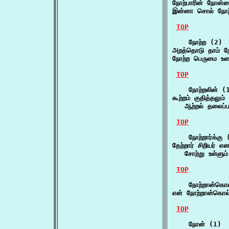
நோற்பாரின் நோன்ம
இன்னா சொல் நோற்ப
TOP
    நோற்ற (2)

அறத்தொடு தாம் ந
நோற்ற பெருமை உடை
TOP
    நோற்றலின் (1
கூற்றம் குதித்தலும்
   ஆற்றல் தலைப்பட
TOP
    நோற்றார்க்கு (
தேற்றார் சிறியர் எ
   சோற்று உள்ளும்
TOP
    நோற்றான்கொல
என் நோற்றான்கொல்
TOP
    நோன் (1)
