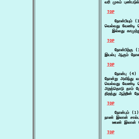
வரி முகம் புண்படு
TOP
    நோன்பியும் (1
வெல்வது வேண்டி வெ
   இல்லது காமுற்ற
TOP
    நோன்பிற்கு (1
இயல்பு ஆகும் நோன
TOP
    நோன்பு (4)

நோன்று அவிந்து 
வெல்வது வேண்டி
அறத்தொடு தாம் ந
திறத்து ஆற்றின் 
TOP
    நோன்பும் (1)

நாண் இலான் சால்பு
   ஊண் இலான் செய
TOP