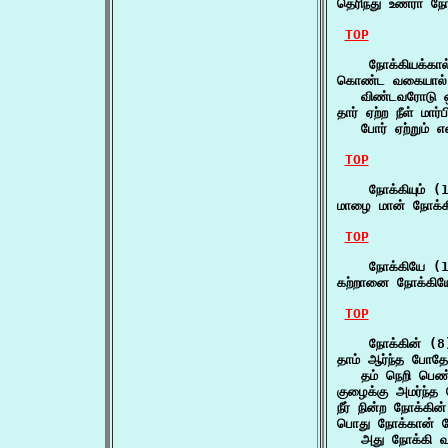
தெரிந்து உணரா நோ
TOP
    நோக்கியக்கால
கொண்ட வகையால் க
   விண்டவரோடு ஒ
தார் ஏற்ற நீள் மார
   போர் ஏற்றும்
TOP
    நோக்கியும் (1
மாழை மான் நோக்க
TOP
    நோக்கியே (1
கற்றானை நோக்கிய
TOP
    நோக்கின் (8)
தாம் ஆர்ந்த போதே
   தம் நெறி பெண்
குழைக்கு அமர்ந்த
நீர் நின்ற நோக்
பொது நோக்கான் வே
   அது நோக்கி வா