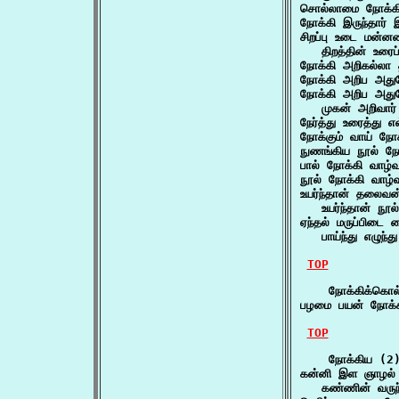
சொல்லாமை நோக்கி க
நோக்கி இருந்தார்
சிறப்பு உடை மன்ன
   திறத்தின் உரை
நோக்கி அறிகல்லா 
நோக்கி அறிப அது
நோக்கி அறிப அதுவ
   முகன் அறிவார
நேர்த்து உரைத்து 
நோக்கும் வாய் ந
நுணங்கிய நூல் ந
பால் நோக்கி வாழ்
நூல் நோக்கி வாழ்
உயர்ந்தான் தலைவன்
   உயர்ந்தான் நூல
ஏந்தல் மருப்பிடை
   பாய்ந்து எழுந
TOP
    நோக்கிக்கொல
பழமை பயன் நோக்
TOP
    நோக்கிய (2)
கன்னி இள ஞாழல் ப
   கண்ணின் வருந