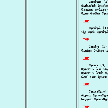
    நோன்மை (3)
நோற்பாரின் நோன்ம
கொல்லா நலத்தது 
நோவ செயின் நோன
TOP
    நோன்றல் (1)
உற்ற நோய் நோன்றல
TOP
    நோன்று (1)

நோன்று அவிந்து 
TOP
    நோனா (3)

நோனா உடம்பும் உயி
நோனா உடம்பின் அக
வெவ் உரை நோனா வ
TOP
    நோனாதோன் 
சிறுமை நோனாதோன
பெருமை நோனாதோன
TOP