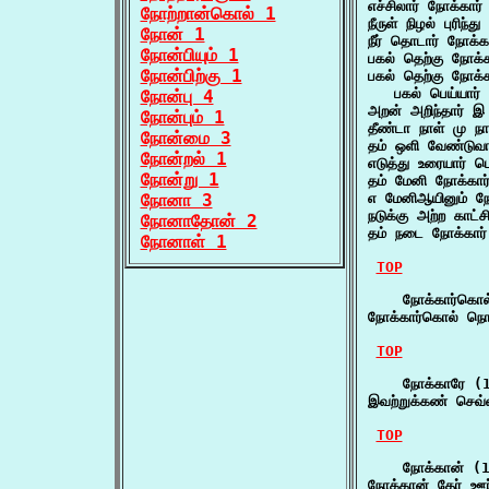
எச்சிலார் நோக்கார
நோற்றான்கொல் 1
நீருள் நிழல் புரிந
நோன் 1
நீர் தொடார் நோக்
நோன்பியும் 1
பகல் தெற்கு நோக்
நோன்பிற்கு 1
பகல் தெற்கு நோக்க
   பகல் பெய்யார் 
நோன்பு 4
அறன் அறிந்தார் இ
நோன்பும் 1
தீண்டா நாள் மு நா
நோன்மை 3
தம் ஒளி வேண்டுவ
நோன்றல் 1
எடுத்து உரையார் ப
நோன்று 1
தம் மேனி நோக்கா
நோனா 3
எ மேனிஆயினும் ந
நடுக்கு அற்ற காட்
நோனாதோன் 2
தம் நடை நோக்கார்
நோனாள் 1
TOP
    நோக்கார்கொல
நோக்கார்கொல் நொய
TOP
    நோக்காரே (1
இவற்றுக்கண் செவ்
TOP
    நோக்கான் (1
நோக்கான் தேர் ஊர