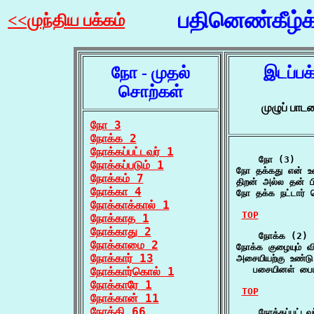
பதினெண்கீழ்
<<முந்திய பக்கம்
நோ - முதல்
இடப்பக
சொற்கள்
முழுப் பா
நோ 3
நோக்க 2
நோக்கப்பட்டவர் 1
    நோ (3)

நோக்கப்படும் 1
நோ தக்கது என் உண
நோக்கம் 7
திறன் அல்ல தன் ப
நோக்கா 4
நோ தக்க நட்டார் 
நோக்காக்கால் 1
TOP
நோக்காத 1
நோக்காது 2
    நோக்க (2)

நோக்காமை 2
நோக்க குழையும் வி
நோக்கார் 13
அசையியற்கு உண்டு
   பசையினள் பைய
நோக்கார்கொல் 1
நோக்காரே 1
TOP
நோக்கான் 11
நோக்கி 66
    நோக்கப்பட்டவர