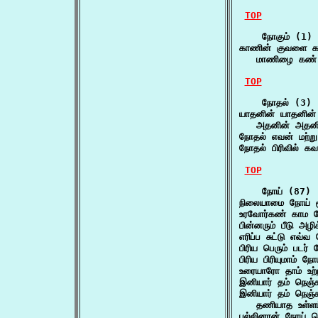
TOP
    நோகும் (1)

காணின் குவளை கவிழ
   மாணிழை கண் ஒ
TOP
    நோதல் (3)

யாதனின் யாதனின் ந
   அதனின் அதனி
நோதல் எவன் மற்று
நோதல் பிரிவில் க
TOP
    நோய் (87)

நிலையாமை நோய் மூ
உரவோர்கண் காம 
பின்னரும் பீடு அ
எரிப்ப சுட்டு எவ்வ
பிரிய பெரும் படர்
பிரிய பிரியுமாம் ந
உரையாரோ தாம் உற்
இனியார் தம் நெஞ்
இனியார் தம் நெஞ்
   தணியாத உள்ளம
பல்லினான் நோய் ச