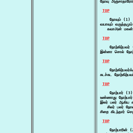
நோவு அஞ்சாதாரோடு ந
TOP
    நோவும் (1)

வயாவும் வருத்தமும்
   கவாஅன் மகன் 
TOP
    நோற்கிற்பவர் 
இன்னா சொல் நோற்க
TOP
    நோற்கிற்பவர்க்
சுடச்சுட நோற்கிற்பவ
TOP
    நோற்பார் (3)

உண்ணாது நோற்பார் 
இலர் பலர் ஆகிய க
   சிலர் பலர் நோ
சிறை கிடந்தார் செத
TOP
    நோற்பாரின் (2