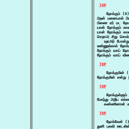
TOP
    நோக்கும் (8)
பிறன் மனையாள் ப
பிணை ஏர் மட நோக்
யான் நோக்கும் கா
யான் நோக்கும் கா
செறாஅ சிறு சொல்லு
   உறாஅர் போன்று உ
உண்ணுங்கால் நோக்
நோக்கும் வாய் ந
நோக்கும் வாய் வி
TOP
    நோக்குமின் (
நோக்குமின் என்று
TOP
    நோக்குள்ளும் 
மோந்து அறிப எல்லா
   கண்ணினான் க
TOP
    நோக்கேன் (1
துனி புலவி ஊடலி