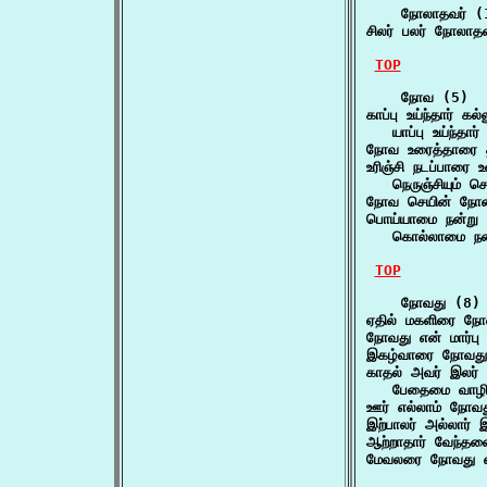
    நோலாதவர் (1
சிலர் பலர் நோலாதவ
TOP
    நோவ (5)

காப்பு உய்ந்தார் க
   யாப்பு உய்ந்தார
நோவ உரைத்தாரை த
உரிஞ்சி நடப்பாரை 
   நெருஞ்சியும் 
நோவ செயின் நோன
பொய்யாமை நன்று ப
   கொல்லாமை நன்ற
TOP
    நோவது (8)

ஏதில் மகளிரை ந
நோவது என் மார்பு 
இகழ்வாரை நோவது
காதல் அவர் இலர்
   பேதைமை வாழி 
ஊர் எல்லாம் நோவத
இற்பாலர் அல்லார
ஆற்றாதார் வேந்த
மேவலரை நோவது என்