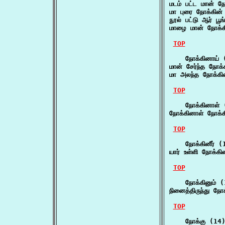
மடம் பட்ட மான் ந
மா புரை நோக்கின
நூல் பட்டு ஆர் ப
மாழை மான் நோக்
TOP
    நோக்கினாய் (
மான் சேர்ந்த நோ
மா அலந்த நோக்கின
TOP
    நோக்கினாள் (
நோக்கினாள் நோக்
TOP
    நோக்கினீர் (1
யார் உள்ளி நோக்கின
TOP
    நோக்கினும் (
நினைத்திருந்து நோக
TOP
    நோக்கு (14)