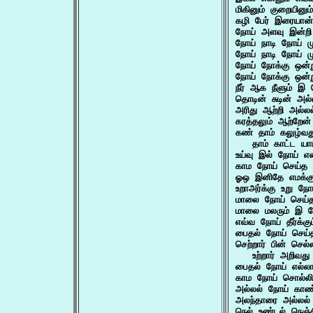
மிகினும் குறையினு
கழி பேர் இரையான
நோய் அளவு இன்றி 
நோய் நாடி நோய் ம
நோய் நாடி நோய் ம
நோய் நோக்கு ஒன்ற
நோய் நோக்கு ஒன்ற
நீர் ஆக நீளும் இ
தொடின் சுடின் அ
அரிது ஆற்றி அல்லல்
கரத்தலும் ஆற்றேன
கண் தாம் கலுழ்
   தாம் காட்ட யா
உய்வு இல் நோய் என
காம நோய் செய்த 
ஓஒ இனிதே எமக்க
உறாஅர்க்கு உறு ந
மாலை நோய் செய்த
மாலை மலரும் இ ந
எவ்வ நோய் தீர்க்கு
பைதல் நோய் செய்த
செற்றார் பின் செ
   உற்றார் அறிவத
பைதல் நோய் எல்லா
காம நோய் சொல்லி
அல்லல் நோய் காண்
அலந்தாரை அல்லல் 
நெல் உண்டல் நெஞ்ச