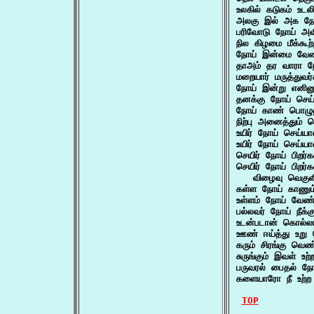
உலகில் கடுகம் உடலி
அலகு இல் அக நோய
பரிவோடு நோய் அவி
நில கிழமை மீக்கூ
நோய் இன்மை வேண்
தாஅம் தர வாரா 
மறையார் மருத்துவர
நோய் இன்று எனினு
தனக்கு நோய் செய்
நோய் காண் பொழு
நிற்பு அனைத்தும் ந
உயிர் நோய் செய்ய
உயிர் நோய் செய்ய
செயிர் நோய் பிறர
செயிர் நோய் பிறர்
   விழைவு வெகுள
கள்ள நோய் காணும்
உள்ளம் நோய் வேண்ட
பல்லவர் நோய் நீக்க
உடன்படான் கொல்லான
ஊண் ஈய்த்து உறு 
கரும் சிரங்கு வெ
சுருங்கும் இவள் உ
பருவரல் பைதல் ந
களையாரோ நீ உற்ற
TOP