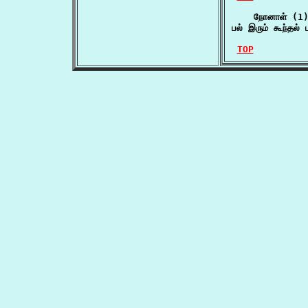
    நோனாள் (1)
பல் இரும் கூந்தல
TOP