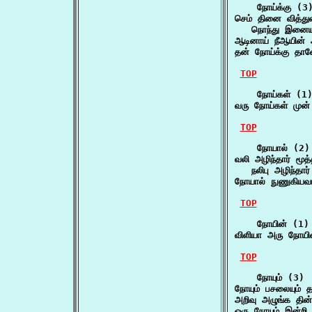
    நோய்க்கு (3)
செம் தினை வித்துவ
   நொந்து இனை
ஆடினாய் நீஆயின்
தன் நோய்க்கு தான
TOP
    நோய்கள் (1)
வரு நோய்கள் முன் 
TOP
    நோயால் (2)

வலி அழிந்தார் மூத்
   நலிபு அழிந்தார
நோயால் நுணுகியவ
TOP
    நோயின் (1)

விளியா அரு நோயி
TOP
    நோயும் (3)

நோயும் பசலையும் த
அறிவு அழுங்க தின்ன
ஒரு நோயும் இன்றி 