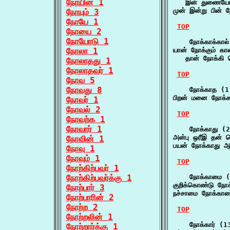
நோயின் 1
   இன் துணையோ
முன் இன்று பின் 
நோயும் 3
நோயே 1
TOP
நோயை 2
நோயோடு 1
    நோக்காக்கால்
நோலா 1
யான் நோக்கும் கால
   தான் நோக்கி ம
நோலாதது 1
நோலாதவர் 1
TOP
நோவ 5
நோவது 8
    நோக்காத (1)
பிறன் மனை நோக்க
நோவர் 1
நோவல் 2
TOP
நோவற்க 1
நோவார் 1
    நோக்காது (2
அன்பு ஒரீஇ தன் ச
நோவின் 1
பயன் நோக்காது ஆற
நோவு 1
நோவும் 1
TOP
நோற்கிற்பவர் 1
நோற்கிற்பவர்க்கு 1
    நோக்காமை (
குறிக்கொண்டு நோ
நோற்பார் 3
நச்சாமை நோக்காம
நோற்பாரின் 2
நோற்ற 2
TOP
நோற்றலின் 1
    நோக்கார் (13
நோற்றார்க்கு 1