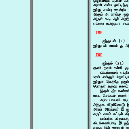
ஒருமையுள் ஆமை போல்
அணி என்ப நாட்டிற்கு
ஐந்து சால்பு ஊன்றி
ஆகும் அ நான்கு ஒழி
அருள் கூடி ஆர் அறத
எல்லை உயர்ந்தார் தவ
TOP
    ஐந்துடன் (1)

ஐந்துடன் மாண்டது அ
TOP
    ஐந்தும் (21)

குலம் தவம் கல்வி குடி
   விலங்காமல் எய்த
உரன் என்னும் தோட்டிய
ஐந்தும் அகத்தே நகும
பொருள் கருவி காலம
   இருள் தீர எண்ண
உடை செல்வம் ஊண் ஒள
   அடையாவாம் ஆயம
அத்தக வீழ்மீனோடு 
அறன் அறிந்தார் இ ஐ
கரும் கலம் கட்டில் கி
   பரப்பற்க பந்தரகத
கிடக்கையோடு இ ஐந்த
வகை இல் உரையும் வளர்ச