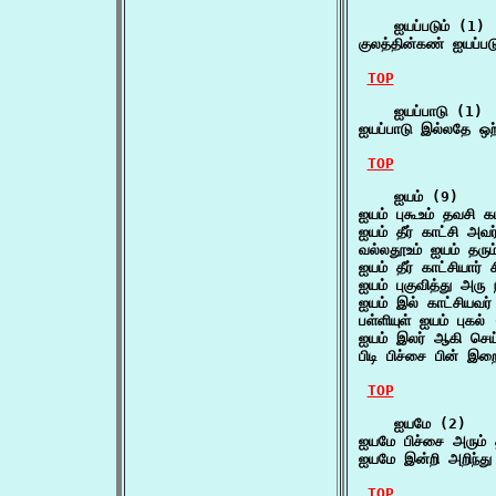
    ஐயப்படும் (1)

குலத்தின்கண் ஐயப்பட
TOP
    ஐயப்பாடு (1)

ஐயப்பாடு இல்லதே ஒற
TOP
    ஐயம் (9)

ஐயம் புகூஉம் தவசி 
ஐயம் தீர் காட்சி அவ
வல்லதூஉம் ஐயம் தரும
ஐயம் தீர் காட்சியார் 
ஐயம் புகுவித்து அரு 
ஐயம் இல் காட்சியவர
பள்ளியுள் ஐயம் புகல
ஐயம் இலர் ஆகி செ
பிடி பிச்சை பின் இற
TOP
    ஐயமே (2)

ஐயமே பிச்சை அரும்
ஐயமே இன்றி அறிந்து
TOP