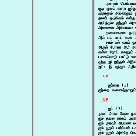
   புணரார் பெரியார
குடி குலம் என்ற ஐந்த
உற்றானும் அல்லானும் 
நாண் ஒடுக்கம் என்று
ஆய்ந்தன ஐந்தும் அ
அலவலை அல்லாமை பெண்
   தலைமகனை தாழ்க்க
ஆம் பல் வாய் கண் மனம
   தாம் பல் வாய் ஓட
அருள் போகா ஆர் அறம்
கள்ள நோய் காணும் அ
பகையொடு பாட்டு உர
தந்த இ ஐந்தும் அறி
இட்ட இ ஐந்தும் அற
TOP
    ஐந்தை (1)

ஐந்தை அனைத்தானும்
TOP
    ஐம் (7)

நுண் அறல் போல நுண
ஐம் தலை நாகம் புர
ஐம் குரவர் ஆணை மறு
ஐம் பூதம் பார்ப்பார்
ஐம் பூதம் அன்றே கெ