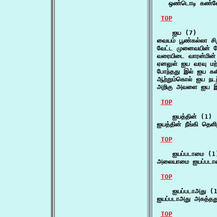
   ஒண்டொடி கண்ண
TOP
    ஐய (7)

வையம் பூண்கல்லா ச
வேட்ட முனைவயின் ச
வரையிடை வாரன்மின
ஏனலுள் ஐய வரவு ம
போந்தது இல் ஐய க
ஆற்றும்கொல் ஐய நட
அறிகு அவளை ஐய 
TOP
    ஐயத்தின் (1)

ஐயத்தின் நீங்கி தெளி
TOP
    ஐயப்படாமை (1)
அலையாமை ஐயப்படா
TOP
    ஐயப்படாஅது (1
ஐயப்படாஅது அகத்தத
TOP