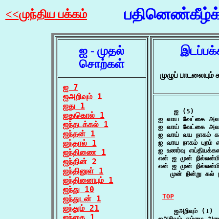
பதினெண்கீழ்
<<முந்திய பக்கம்
ஐ - முதல்
இடப்பக
சொற்கள்
முழுப் பாடலையும
ஐ 7
ஐஅறிவும் 1
ஐது 1
    ஐ (5)

ஐதுகொல் 1
ஐ வாய வேட்கை அவ
ஐந்தடக்கல் 1
ஐ வாய் வேட்கை அவ
ஐந்தன் 1
ஐ வாய் வய நாகம் கவ
ஐந்தால் 1
ஐ வாய நாகம் புறம் 
ஐ உணர்வு எய்தியக்க
ஐந்திணை 1
என் ஐ முன் நில்லன்ம
ஐந்தின் 2
என் ஐ முன் நில்லன்மி
ஐந்தினுள் 1
   முன் நின்று கல் 
ஐந்தினையும் 1
ஐந்து 10
TOP
ஐந்துடன் 1
ஐந்தும் 21
    ஐஅறிவும் (1)

ஐந்தை 1
ஐஅறிவும் தம்மை அடை