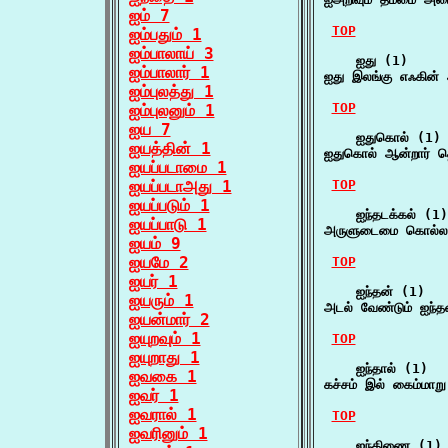
ஐம் 7
TOP
ஐம்பதும் 1
ஐம்பாலாய் 3
    ஐது (1)

ஐம்பாலார் 1
ஐது இலங்கு எஃகின்
ஐம்புலத்து 1
TOP
ஐம்புலனும் 1
ஐய 7
    ஐதுகொல் (1)

ஐயத்தின் 1
ஐதுகொல் ஆன்றார் 
ஐயப்படாமை 1
ஐயப்படாஅது 1
TOP
ஐயப்படும் 1
    ஐந்தடக்கல் (1)

ஐயப்பாடு 1
அருளுடைமை கொல்லா
ஐயம் 9
ஐயமே 2
TOP
ஐயர் 1
    ஐந்தன் (1)

ஐயரும் 1
அடல் வேண்டும் ஐந்த
ஐயன்மார் 2
ஐயுறவும் 1
TOP
ஐயுறாது 1
    ஐந்தால் (1)

ஐவகை 1
கச்சம் இல் கைம்மாறு
ஐவர் 1
ஐவரால் 1
TOP
ஐவரினும் 1
    ஐந்திணை (1)
