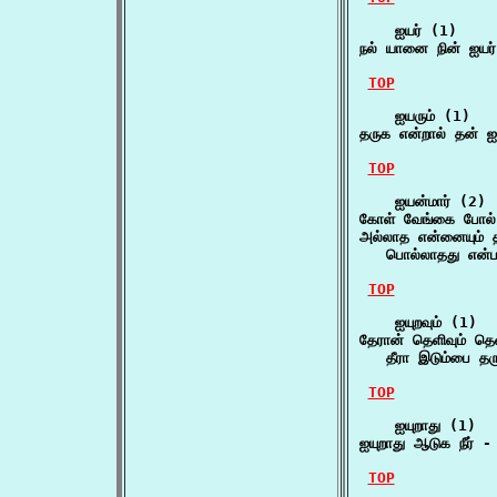
    ஐயர் (1)

நல் யானை நின் ஐயர்
TOP
    ஐயரும் (1)

தருக என்றால் தன் ஐ
TOP
    ஐயன்மார் (2)

கோள் வேங்கை போல்
அல்லாத என்னையும் தீ
   பொல்லாதது என்பத
TOP
    ஐயுறவும் (1)

தேரான் தெளிவும் தெள
   தீரா இடும்பை தரு
TOP
    ஐயுறாது (1)

ஐயுறாது ஆடுக நீர் 
TOP