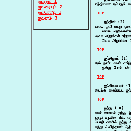
ஐவரும் 1
ஐந்திணை ஐம்பதும் ஆ
ஐவரையும் 2
ஐவரொடு 1
TOP
ஐவனம் 3
    ஐந்தின் (2)

சுவை ஒளி ஊறு ஓசை ந
   வகை தெரிவான்கட
அவா அறுக்கல் உற்றா
   அவா அறுப்பின் 
TOP
    ஐந்தினுள் (1)

அம் தண் மகன் சார்ந்
   ஒன்று போல் உள் ந
TOP
    ஐந்தினையும் (1)
அடங்கி அகப்பட்ட ஐந
TOP
    ஐந்து (10)

எண் உளவால் ஐந்து
ஐந்து உருவின் வில் 
பொறி வாயில் ஐந்து அ
ஐந்து அவித்தான் ஆற்