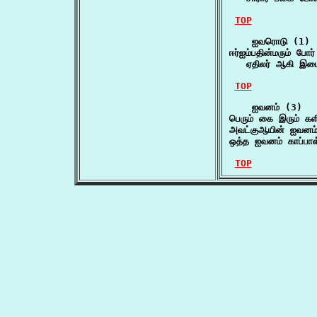
TOP
    ஐவரொடு (1)

ஈர்ஐம்பதின்மரும் போர
   ஏதிலர் ஆகி இட
TOP
    ஐவனம் (3)

பெரும் கை இரும் கள
அவட்குஆயின் ஐவனம
ஒத்த ஐவனம் காப்பா
TOP