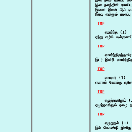
இன நலம் ஏமாப்பு உட
இன நலத்தின் ஏமாப்பு
இனன் இலன் ஆம் ஏமாப
இரவு என்னும் ஏமாப்
TOP
    ஏமார்ந்த (1)

ஏந்து எழில் அல்குலாய
TOP
    ஏமார்ந்திருந்தாரே
இடர் இன்றி ஏமார்ந்தி
TOP
    ஏமாரார் (1)

ஏமாரார் கோங்கு ஏறி
TOP
    ஏமுற்றவரினும் (1
ஏமுற்றவரினும் ஏழை 
TOP
    ஏமுறுதல் (1)

இல் கொண்டு இனிது 