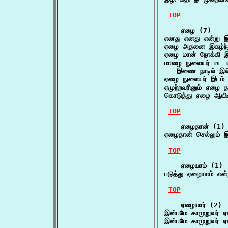
TOP
    ஏழை (7)

எனது எனது என்று இ
ஏழை அதனை இகழ்ந்து
ஏழை மான் நோக்கி 
மாழை நுளையர் மட ம
   இணை நாடில் இல்
ஏழை நுளையர் இடம
ஏமுற்றவரினும் ஏழை 
கொடுத்து ஏழை ஆயி
TOP
    ஏழைதான் (1)

ஏழைதான் செல்லும்
TOP
    ஏழையாம் (1)

படுத்து ஏழையாம் எ
TOP
    ஏழையார் (2)

இன்பமே காமுறுவர் ஏ
இன்பமே காமுறுவர் ஏ