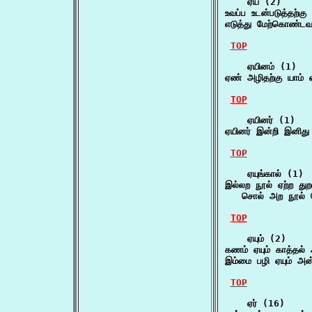
    ஏய (2)

உவப்ப உடன்படுத்தற்க
எடுத்து மேற்கொண்
TOP
    ஏயினம் (1)

ஏண் அழிதற்கு யாம்
TOP
    ஏயினர் (1)

ஏயினர் இன்றி இனிது
TOP
    ஏயுங்கால் (1)

இல்லற நூல் ஏற்ற துறவ
   சொல் அற நூல் ச
TOP
    ஏயும் (2)

கணம் ஏயும் காத்தல் 
இம்மை பழி ஏயும் அன
TOP
    ஏர் (16)
