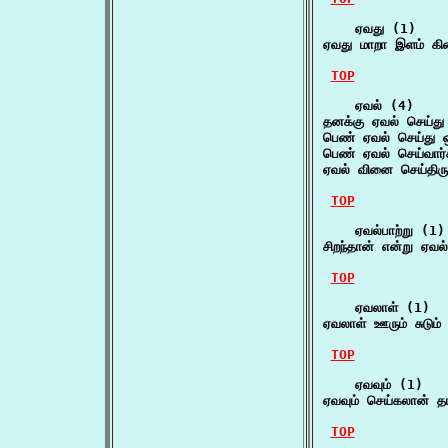
    ஏவது (1)

ஏவது மாறா இளம் க
TOP
    ஏவல் (4)

தனக்கு ஏவல் செய்து
பெண் ஏவல் செய்து 
பெண் ஏவல் செய்வார்
ஏவல் வினை செய்திருந
TOP
    ஏவல்பாற்று (1)

சிறந்தான் என்று ஏவல
TOP
    ஏவலாள் (1)

ஏவலாள் ஊரும் சுடும
TOP
    ஏவவும் (1)

ஏவவும் செய்கலான் த
TOP