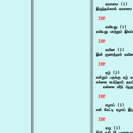
    ஏவாமை (1)

இருந்தக்கால் ஏவாமை 
TOP
    ஏவியது (1)

ஏவியது மாற்றும் இளம
TOP
    ஏவின (1)

இன் குணத்தார் ஏவின
TOP
    ஏழ் (2)

என்றும் பதக்கு ஏழ் 
எல்லை உயர்ந்தார் தவம
   வல்லை வீடு ஆகு
TOP
    ஏழாய் (1)

என் கேட்டி ஏழாய் இ
TOP
    ஏழு (1)

இழி கதி இ முறையான