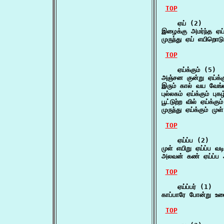
TOP
    ஏய் (2)

இழைக்கு அமர்ந்த ஏ
முருந்து ஏய் எயிறொட
TOP
    ஏய்க்கும் (5)

அஞ்சன குன்று ஏய்க
இரும் கால் வய வேங்
புல்லகம் ஏய்க்கும்
பூட்டுற்ற வில் ஏய்
முருந்து ஏய்க்கும் ம
TOP
    ஏய்ப்ப (2)

முள் எயிறு ஏய்ப்ப வட
அலவன் கண் ஏய்ப்ப அ
TOP
    ஏய்ப்பர் (1)

காப்பாரே போன்று உர
TOP