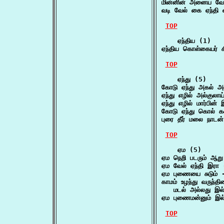
மின்னின் அனைய வேல
வடி வேல் கை ஏந்தி 
TOP
    ஏந்திய (1)

ஏந்திய கொள்கையர் சீ
TOP
    ஏந்து (5)

கோடு ஏந்து அகல் அல்
ஏந்து எழில் அல்குலாய
ஏந்து எழில் மார்பின
கோடு ஏந்து கொல் கள
புரை தீர் மலை நாடன
TOP
    ஏம (5)

ஏம நெறி படரும் ஆறு
ஏம வேல் ஏந்தி இர
ஏம புணையை சுடும் -
காமம் உழந்து வருந்தின
   மடல் அல்லது இல
ஏம புணைமன்னும் இல்
TOP