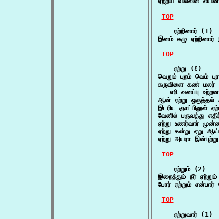
ஏற்றிய வில்லின் எயி
TOP
    ஏற்றினார் (1)

இனம் கழு ஏற்றினார்
TOP
    ஏற்று (8)

வெறும் புறம் வெம் 
கருவிளை கண் மலர் போ
   எரி வனப்பு உற்
ஆன் ஏற்று ஒருத்தல்
இடரிய ஞாட்பினுள் ஏற
வேனில் பருவத்து எத
ஏற்று உணர்வார் முன்ன
ஏற்று கன்று ஏறு ஆய்
ஏற்று அயரா இன்புற்
TOP
    ஏற்றும் (2)

இறைத்தும் நீர் ஏற்றும
போர் ஏற்றும் என்பா
TOP
    ஏற்றுவார் (1)
