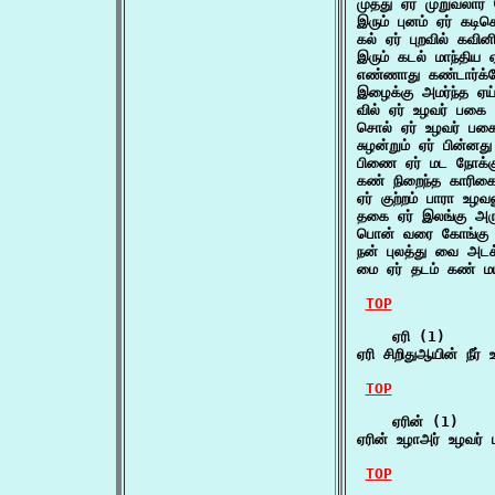
முத்து ஏர் முறுவல
இரும் புனம் ஏர் கட
கல் ஏர் புறவில் கவி
இரும் கடல் மாந்தி
எண்ணாது கண்டார்க
இழைக்கு அமர்ந்த ஏ
வில் ஏர் உழவர் பகை
சொல் ஏர் உழவர் பகை
சுழன்றும் ஏர் பின்ன
பிணை ஏர் மட நோக்கு
கண் நிறைந்த காரிகை
ஏர் குற்றம் பாரா உழவ
தகை ஏர் இலங்கு அர
பொன் வரை கோங்கு ஏர
நன் புலத்து வை அடக்
மை ஏர் தடம் கண் ம
TOP
    ஏரி (1)

ஏரி சிறிதுஆயின் நீர
TOP
    ஏரின் (1)

ஏரின் உழாஅர் உழவர் ப
TOP