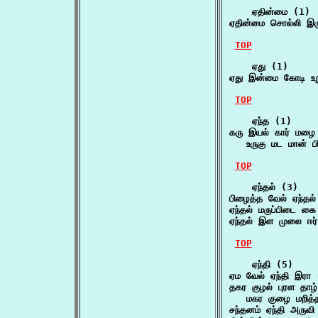
    ஏதின்மை (1)

ஏதின்மை சொல்லி இருப
TOP
    ஏது (1)

ஏது இன்மை கோடி உறு
TOP
    ஏந்த (1)

கரு இயல் கார் மழை க
   உருகு மட மான்
TOP
    ஏந்தல் (3)

பிழைத்த வேல் ஏந்தல
ஏந்தல் மருப்பிடை 
ஏந்தல் இள முலை ஈர் 
TOP
    ஏந்தி (5)

ஏம வேல் ஏந்தி இர
தகர குழல் புரள தாழ் 
   மகர குழை மறித
சந்தனம் ஏந்தி அருவி