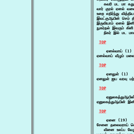
   கவரி மட மா கதூஉ
வார் குரல் ஏனல் வள
உறை எதிர்ந்து வித்
இவட்குஆயின் செம் 
இருவியாம் ஏனல் இ
நுகர்தல் இவரும் கிளி
   நிகர் இல் மட மான
TOP
    ஏனல்வாய் (1)

ஏனல்வாய் வீழும் ம
TOP
    ஏனலுள் (1)

ஏனலுள் ஐய வரவு ம
TOP
    ஏனுலகத்துஆயின்
ஏனுலகத்துஆயின் இன
TOP
    ஏனை (19)

சேனை தலைவராய் செ
   வினை உலப்ப வேற