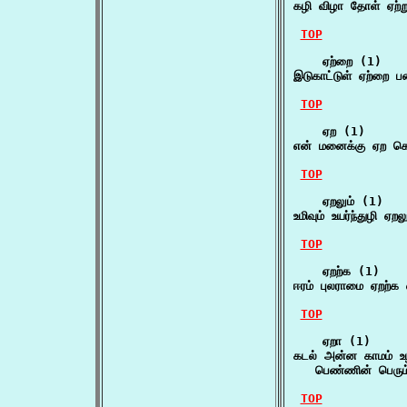
கழி விழா தோள் ஏற்ற
TOP
    ஏற்றை (1)

இடுகாட்டுள் ஏற்றை 
TOP
    ஏற (1)

என் மனைக்கு ஏற 
TOP
    ஏறலும் (1)

உமிவும் உயர்ந்துழி ஏற
TOP
    ஏறற்க (1)

ஈரம் புலராமை ஏறற்க
TOP
    ஏறா (1)

கடல் அன்ன காமம் உழந
   பெண்ணின் பெரும்
TOP