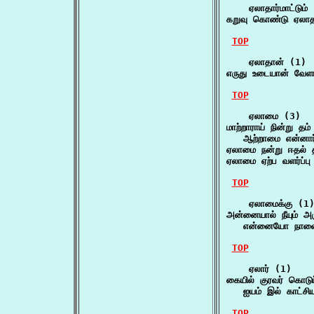
    ஏலாதார்மாட்டும் 
கறுவு கொண்டு ஏலாதார
TOP
    ஏலாதான் (1)

எருது உடையான் வேளா
TOP
    ஏலாமை (3)

மாற்றாராய் நின்று தம்
   ஆற்றாமை என்னார
ஏலாமை நன்று ஈதல் தீ
ஏலாமை ஏற்ப வளர்ப்ப
TOP
    ஏலாமைக்கு (1)
அன்னையால் நீயும் அ
   என்னையோ நாளை
TOP
    ஏலார் (1)

கையில் குரவர் கொடுப்
   ஐயம் இல் காட்சி
TOP