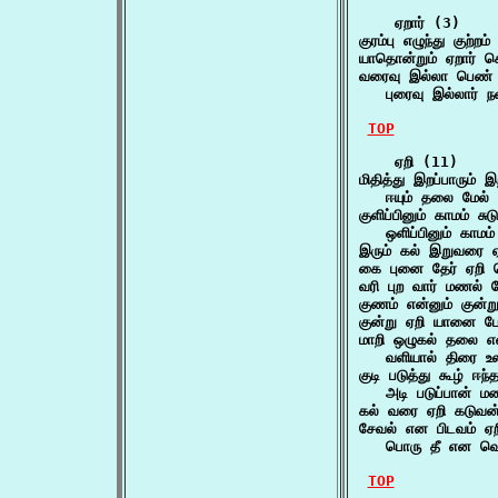
    ஏறார் (3)

குரம்பு எழுந்து குற்
யாதொன்றும் ஏறார் ச
வரைவு இல்லா பெண் வ
   புரைவு இல்லார் 
TOP
    ஏறி (11)

மிதித்து இறப்பாரும் இ
   ஈயும் தலை மேல் 
குளிப்பினும் காமம் சுட
   ஒளிப்பினும் காமம்
இரும் கல் இறுவரை ஏற
கை புனை தேர் ஏறி 
வரி புற வார் மணல் ம
குணம் என்னும் குன்ற
குன்று ஏறி யானை போ
மாறி ஒழுகல் தலை என
   வளியால் திரை உலா
குடி படுத்து கூழ் ஈ
   அடி படுப்பான் 
கல் வரை ஏறி கடுவ
சேவல் என பிடவம் ஏறி
   பொரு தீ என வெரு
TOP