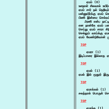
    ஏமம் (8)

உளநாள் சிலவால் உயிர
ஏமம் சார் நல் நெறியு
மன்னுயிர்க்கு ஏமம்
பிணி இன்மை செல்வம்
   அணி என்ப நாட்டி
என நான்கே ஏமம் படை
செய்து ஏமம் சாரா சி
செல்லும் வாய்க்கு 
ஏமம் வேண்டுவோன் ம
TOP
    ஏமரா (1)

இடிப்பாரை இல்லாத ஏ
TOP
    ஏமல் (1)

ஏமல் இல் மூதூர் இ
TOP
    ஏமாக்கல் (1)

சலத்தால் பொருள் செய
TOP
    ஏமாந்த (1)
