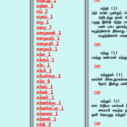
ஏவியது 1
ஏவின 1
    ஏத்தி (3)

ஏழ் 2
ஆர் எயில் மூன்றும் அ
ஏழாய் 1
   ஆரிடத்து தான் அ
ஏழு 1
பழுது இன்றி ஆற்ற பணி
   மண் பாய ஞாலத்து 
ஏழை 7
எழுத்தினால் நீங்காத
ஏழைதான் 1
   வழுத்தினால் மாற
ஏழையாம் 1
ஏழையார் 2
TOP
ஏழையும் 1
    ஏத்து (1)

ஏற்க 1
பாத்து உண்பான் ஏத்த
ஏற்கும் 1
ஏற்ப 1
TOP
ஏற்பர் 1
    ஏத்துதல் (1)

ஏற்பார்க்கு 1
வாயின் மீக்கூறுமவர்க
ஏற்ற 6
   நோய் இன்று எனின
ஏற்றம் 1
ஏற்றல் 1
TOP
ஏற்றார் 1
    ஏத்தும் (2)

ஏற்றார்க்கு 1
கை அறியா மாக்கள் இழிப
ஏற்றார்கட்கு 1
   வையார் வடித்த ந
ஏற்றாரை 1
ஒளி தொழுது ஏத்தும்
ஏற்றான் 1
TOP
ஏற்றி 3