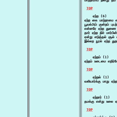
மாற்றாராய் நின்று தம
TOP
    ஏற்ற (6)

ஏற்ற கை மாற்றாமை எ
பூவல்அம் குன்றம் பு
என்னரே ஏற்ற துணை ப
தார் ஏற்ற நீள் மார்
ஏன்று எடுத்தல் சூல
இல்லற நூல் ஏற்ற துற
TOP
    ஏற்றம் (1)

ஏற்றம் உடைமை எதிர்
TOP
    ஏற்றல் (1)

வலியார்க்கு மாறு ஏற்
TOP
    ஏற்றார் (1)

தமக்கு என்று உலை ஏ
TOP