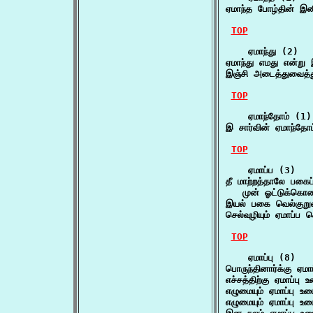
ஏமாந்த போழ்தின் இன
TOP
    ஏமாந்து (2)

ஏமாந்து எமது என்று 
இஞ்சி அடைத்துவைத்து
TOP
    ஏமாந்தோம் (1)

இ சார்வின் ஏமாந்தோ
TOP
    ஏமாப்ப (3)

தீ மாற்றத்தாலே பகைப்ப
   முன் ஓட்டுக்கொ
இயல் பகை வெல்குறு
செல்வுழியும் ஏமாப்ப
TOP
    ஏமாப்பு (8)

பொருந்தினார்க்கு ஏமா
எச்சத்திற்கு ஏமாப்பு 
எழுமையும் ஏமாப்பு உட
எழுமையும் ஏமாப்பு உட