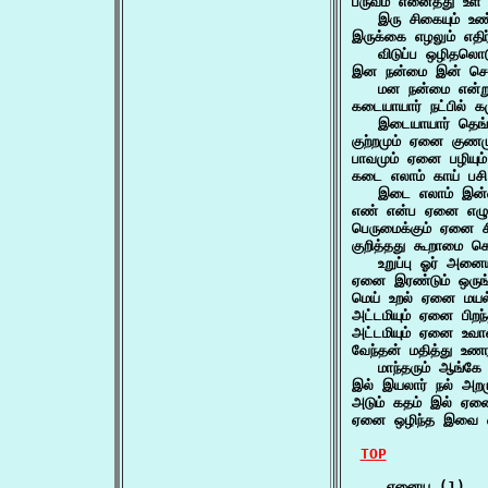
பருவம் எனைத்து உள 
   இரு சிகையும் உண
இருக்கை எழலும் எதி
   விடுப்ப ஒழிதலொடு
இன நன்மை இன் சொல
   மன நன்மை என்ற
கடையாயார் நட்பில் 
   இடையாயார் தெங்
குற்றமும் ஏனை குண
பாவமும் ஏனை பழியும
கடை எலாம் காய் பசி 
   இடை எலாம் இன்ன
எண் என்ப ஏனை எழுத
பெருமைக்கும் ஏனை சி
குறித்தது கூறாமை 
   உறுப்பு ஓர் அனை
ஏனை இரண்டும் ஒருங்
மெய் உறல் ஏனை மயல்
அட்டமியும் ஏனை பிற
அட்டமியும் ஏனை உவா
வேந்தன் மதித்து உண
   மாந்தரும் ஆங்கே
இல் இயலார் நல் அறம
அடும் கதம் இல் ஏன
ஏனை ஒழிந்த இவை எல
TOP
    ஏனைய (1)
