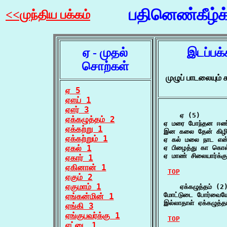
பதினெண்கீழ்
<<முந்திய பக்கம்
ஏ - முதல்
இடப்பக
சொற்கள்
முழுப் பாடலையும
ஏ 5
ஏஎய் 1
ஏஎர் 3
    ஏ (5)

ஏக்கழுத்தம் 2
ஏ மரை போந்தன ஈண
ஏக்கற்று 1
இன கலை தேன் கிழிக
ஏக்கற்றும் 1
ஏ கல் மலை நாட என்
ஏகல் 1
ஏ பிழைத்து கா கொள
ஏ மாண் சிலையார்க்க
ஏகார் 1
ஏகினான் 1
TOP
ஏகும் 2
ஏகுமாம் 1
    ஏக்கழுத்தம் (2)
மோட்டுடை போர்வையோட
ஏங்கன்மின் 1
இல்லாதாள் ஏக்கழுத்த
ஏங்கி 3
ஏங்குபவர்க்கு 1
TOP
ஏட்டை 1