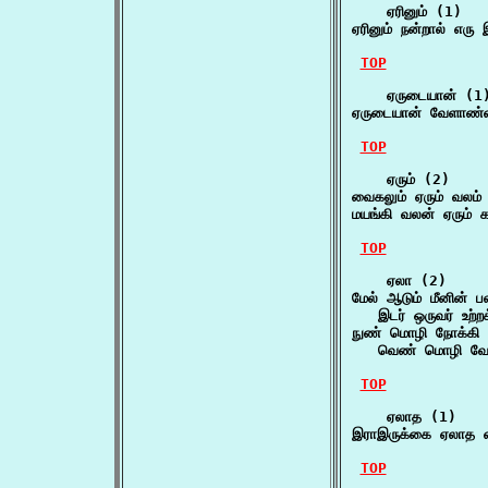
    ஏரினும் (1)

ஏரினும் நன்றால் எரு
TOP
    ஏருடையான் (1)
ஏருடையான் வேளாண்
TOP
    ஏரும் (2)

வைகலும் ஏரும் வலம்
மயங்கி வலன் ஏரும் க
TOP
    ஏலா (2)

மேல் ஆடும் மீனின் ப
   இடர் ஒருவர் உற்றக
நுண் மொழி நோக்கி 
   வெண் மொழி வேண
TOP
    ஏலாத (1)

இராஇருக்கை ஏலாத வ
TOP