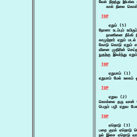
வேல் நிறத்து இயங்க 
   கால் நிலை கொள்
TOP
    ஏறும் (5)

நோனா உடம்பும் உயிரும்
   நாணினை நீக்கி நி
காமுற்றார் ஏறும் மடல
கோடு கொடு ஏறும் என
வினை முதிரின் செய்
நுதற்கு இவர்ந்து ஏற
TOP
    ஏறுமாம் (1)

ஏறுமாம் மேல் உலகம் 
TOP
    ஏறுவ (2)

கொல்லை தரு வான் 
பெரும் பழி ஏறுவ பே
TOP
    ஏறொடு (3)

பறை குரல் ஏறொடு பெ
நல் இசை ஏறொடு வானம