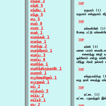
ஏந்தல் 3
TOP
ஏந்தி 5
ஏந்திய 1
    ஏகுமாம் (1)

ஏந்து 5
ஏகுமாம் எள்ளுமாம் கீ
ஏம 5
TOP
ஏமம் 8
ஏமரா 1
    ஏங்கன்மின் (1)

ஏமல் 1
பேதை பட்டு ஏங்கன்மி
ஏமாக்கல் 1
TOP
ஏமாந்த 1
ஏமாந்து 2
    ஏங்கி (3)

ஏமாந்தோம் 1
மனை பாசம் கைவிடாய் 
   எனைத்து ஊழி வா
ஏமாப்ப 3
ஒல்லோம் என்று ஏங்க
ஏமாப்பு 8
பரிந்து அவர் நல்கார் 
ஏமார்ந்த 1
ஏமார்ந்திருந்தாரே 1
TOP
ஏமாரார் 1
    ஏங்குபவர்க்கு (1
ஏமுற்றவரினும் 1
வரு நாள் வைத்து ஏங்
ஏமுறுதல் 1
ஏய் 2
TOP
ஏய்க்கும் 5
    ஏட்டை (1)

ஏய்ப்ப 2
ஏட்டை பருவத்தும் இல
ஏய்ப்பர் 1
ஏய 2
TOP