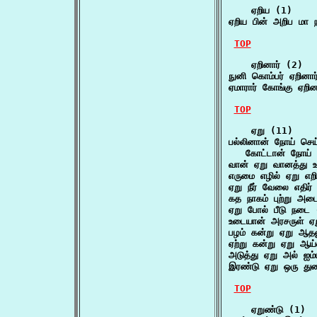
    ஏறிய (1)

ஏறிய பின் அறிப மா 
TOP
    ஏறினார் (2)

நுனி கொம்பர் ஏறினா
ஏமாரார் கோங்கு ஏறி
TOP
    ஏறு (11)

பல்லினான் நோய் செய்ய
   கோட்டான் நோய் ச
வான் ஏறு வானத்து 
எருமை எழில் ஏறு எறி
ஏறு நீர் வேலை எதி
கத நாகம் புற்று அ
ஏறு போல் பீடு நடை 
உடையான் அரசருள் ஏற
பழம் கன்று ஏறு ஆதல
ஏற்று கன்று ஏறு ஆய்
அடுத்து ஏறு அல் ஐம்
இரண்டு ஏறு ஒரு துறை
TOP
    ஏறுண்டு (1)
