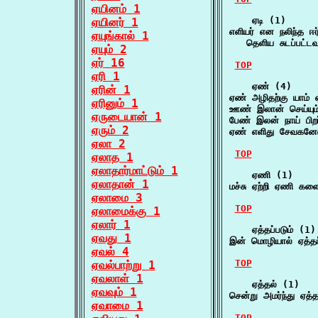
ஏயினம் 1
    ஏடி (1)

ஏயினர் 1
எளியர் என நலிந்த ஈர்ங
ஏயுங்கால் 1
   தெளிய சுடப்பட்
ஏயும் 2
ஏர் 16
TOP
ஏரி 1
    ஏண் (4)

ஏரின் 1
ஏண் அழிதற்கு யாம்
ஏரினும் 1
ஊண் இலான் செய்யும்
ஏருடையான் 1
பேண் இலன் நாய் பிற
ஏரும் 2
ஏண் எளிது சேவகனேல்
ஏலா 2
TOP
ஏலாத 1
ஏலாதார்மாட்டும் 1
    ஏணி (1)

ஏலாதான் 1
மச்சு ஏற்றி ஏணி கள
ஏலாமை 3
TOP
ஏலாமைக்கு 1
ஏலார் 1
    ஏத்தப்படும் (1)

ஏவது 1
இன் மொழியால் ஏத்தப்
ஏவல் 4
TOP
ஏவல்பாற்று 1
ஏவலாள் 1
    ஏத்தல் (1)

ஏவவும் 1
சென்று அமர்ந்து ஏத
ஏவாமை 1
TOP