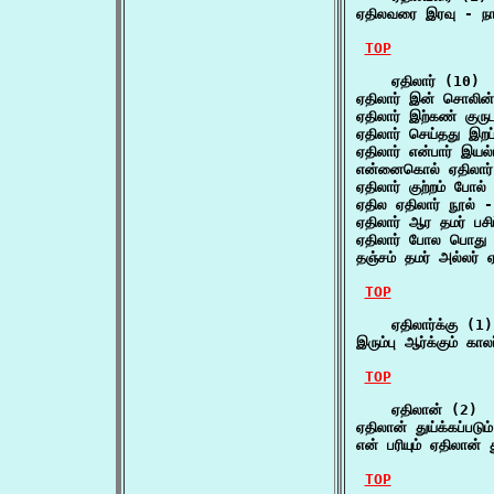
ஏதிலவரை இரவு - நா
TOP
    ஏதிலார் (10)

ஏதிலார் இன் சொலின
ஏதிலார் இற்கண் குர
ஏதிலார் செய்தது இறப
ஏதிலார் என்பார் இயல்
என்னைகொல் ஏதிலார் 
ஏதிலார் குற்றம் போல் 
ஏதில ஏதிலார் நூல் -
ஏதிலார் ஆர தமர் பசி
ஏதிலார் போல பொது ந
தஞ்சம் தமர் அல்லர் 
TOP
    ஏதிலார்க்கு (1)

இரும்பு ஆர்க்கும் க
TOP
    ஏதிலான் (2)

ஏதிலான் துய்க்கப்படு
என் பரியும் ஏதிலான் த
TOP