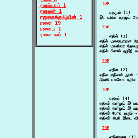
TOP
ஏனல்வாய் 1
ஏனலுள் 1
    ஏதமும் (1)

ஏனுலகத்துஆயின் 1
இர வரின் ஏதமும் 
ஏனை 19
TOP
ஏனைய 1
ஏனையவர் 1
    ஏதில் (3)

ஏதில் மனையாளை நோக
ஏதில் மகளிரை நோவ
ஏதில் பிணம் தழீஇ அற
TOP
    ஏதில (2)

ஏதில ஏதிலார் நூல் -
அணி எவனோ ஏதில தந
TOP
    ஏதிலர் (4)

ஏதிலர் என்னும் இ ஊர
ஏதிலர் என்னும் இ ஊர
ஏதிலர் போல வரும் -
ஏதிலர் ஆகி இடை வி
TOP
    ஏதிலவரை (1)
