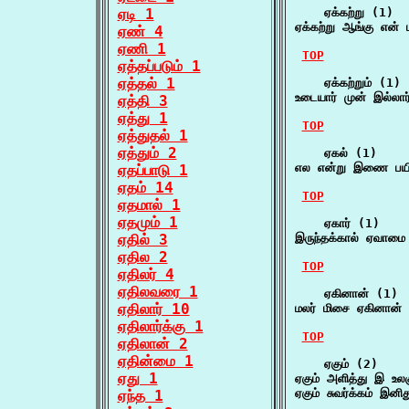
ஏடி 1
    ஏக்கற்று (1)

ஏக்கற்று ஆங்கு என் 
ஏண் 4
ஏணி 1
TOP
ஏத்தப்படும் 1
ஏத்தல் 1
    ஏக்கற்றும் (1)

உடையார் முன் இல்லார்
ஏத்தி 3
ஏத்து 1
TOP
ஏத்துதல் 1
ஏத்தும் 2
    ஏகல் (1)

எல என்று இணை பயிர
ஏதப்பாடு 1
ஏதம் 14
TOP
ஏதமால் 1
ஏதமும் 1
    ஏகார் (1)

ஏதில் 3
இருந்தக்கால் ஏவாமை 
ஏதில 2
TOP
ஏதிலர் 4
ஏதிலவரை 1
    ஏகினான் (1)

ஏதிலார் 10
மலர் மிசை ஏகினான் ம
ஏதிலார்க்கு 1
TOP
ஏதிலான் 2
ஏதின்மை 1
    ஏகும் (2)

ஏது 1
ஏகும் அளித்து இ உல
ஏகும் சுவர்க்கம் இனி
ஏந்த 1