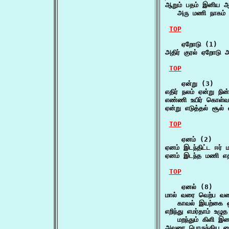
ஆறும் பதம் இனிய 
   அரு மணி நாகம் 
TOP
    ஏறோடு (1)

அதிர் குரல் ஏறோடு
TOP
    ஏன்று (3)

எதிர் நலம் ஏன்று ந
எண்ணி உயிர் கொள்வா
ஏன்று எடுத்தல் சூல
TOP
    ஏனம் (2)

ஏனம் இடந்திட்ட ஈர
ஏனம் இடந்த மணி எ
TOP
    ஏனல் (8)

மால் வரை வெற்ப வணங
   காவல் இயற்கை ஒழ
எறிந்து எமர்தாம் உழுத
   மறந்தும் கிளி இ
அவரை பொருந்திய பைம