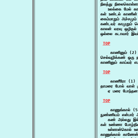
நிலத்து நிலைகொள்ள
   உலக்கை மேல் கா
கள் உண்டல் காணின் 
கைம்மாறும் அச்சமும
கண்டவர் காமுறும் 
காலன் வரவு ஒழிதல்
ஒல்லை கடாவார் இவர
TOP
    காணினும் (2)

செல்வுழிக்கண் ஒரு 
காணினும் காய்வர் 
TOP
    காணீரோ (1)

தாமரை போல் வாள் மு
   ஏ மரை போந்தன
TOP
    காணுங்கால் (5)
நுண்ணியம் என்பார் 
   கண் அல்லது இல்
கள் உண்ணா போழ்தில
   உள்ளான்கொல் உண
காணுங்கால் காணேன