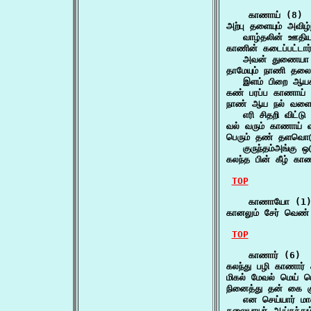
    காணாய் (8)

அற்பு தளையும் அவிழ
   வாழ்தலின் ஊதிய
காணின் கடைப்பட்டார
   அவன் துணையா ஆ
தாமேயும் நாணி தலைச
   இளம் பிறை ஆயக்
கண் பரப்ப காணாய் 
நாண் ஆய நல் வளைய
   எரி சிதறி விட்ட
வல் வரும் காணாய் 
பெரும் தண் தளவொட
   குருந்தம்அங்கு
கலந்த பின் கீழ் கா
TOP
    காணாயோ (1)
கானலும் சேர் வெ
TOP
    காணார் (6)

கலந்து பழி காணார் 
மிகல் மேவல் மெய் 
நினைத்து தன் கை க
   என செய்யார் 
தலையாயர் ஆய்தந்து