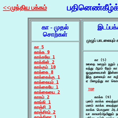
பதினெண்கீழ்
<<முந்திய பக்கம்
கா - முதல்
இடப்பக
சொற்கள்
முழுப் பாடலையும
கா 5
காக்க 9
காக்கவே 1
    கா (5)

காக்கின் 2
ஊதை உளரும் நறும்
காக்கும் 10
வந்து ஆரம் தேம் க
காக்கை 8
ஒருதலையான் இன்னா
காக்கைக்கு 1
இரு தலையும் கா கழி
ஏ பிழைத்து கா கொ
காக்கையும் 1
காக்கையே 1
TOP
காக்கையை 2
காகம் 2
    காக்க (9)

புனம் காக்க வைத்த
காங்கி 1
மனம் காக்க வைத்த
காஞ்சி 3
காக்க பொருளா அடக்
காஞ்சிரம் 2
யா காவார்ஆயினும் ந
காஞ்சிரை 1