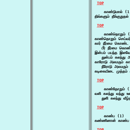
TOP
    காண்டுமால் (1)
திங்களும் தீங்குறுத
TOP
    காண்தொறும் (
காண்தொறும் செய்வர் 
கார் நீர்மை கொண்ட
   பீர் நீர்மை கொ
இன்பம் பயந்த இளவே
   துன்பம் கலந்து அ
காரோடு அலமரும் கா
   நீரோடு அலமரும்
கடிகையிடை முத்தம்
TOP
    காண்தோறும் (1
வளி கலந்து வந்து உ
   துளி கலந்து வீழ
TOP
    காண்ப (1)

கண்ணினான் காண்ப 
TOP