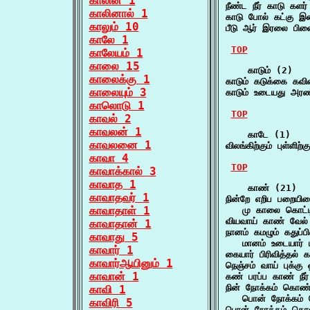
காலின் 1
நீண்ட நீர் காடு களர
காலினால் 1
காடு போல் கட்கு இன
காலும் 10
பீடு ஆர் இரலை பி
காலே 1
TOP
காலேயம் 1
காலை 15
    காடும் (2)

காலைக்கு 1
காடும் கடுக்கை கவி
காலையும் 3
காடும் உடையது அரண
காலொடு 1
TOP
காவல் 2
காவலன் 1
    காடே (1)

காவலனை 1
விலங்கிற்கும் புள்ளி
காவா 4
TOP
காவாக்கால் 3
காவாத 1
    காண் (21)

காவாதவர் 1
நின்றே எறிப பறையி
காவாதாள் 1
   மு காலை கொட்டி
வியவாய் காண் வேல
காவாதான் 1
நானம் கமழும் கதுப்ப
காவாது 5
   மானம் உடையார் ம
காவார் 1
கையார் பிரிவித்தல
காவார்ஆயினும் 1
நெஞ்சம் வாய் புக
காவான் 1
கண் பரப்ப காண் நீ
நின் நோக்கம் கொண்
காவி 1
   பொன் நோக்கம் 
காவிரி 5
பொன் நோக்கம் கொண