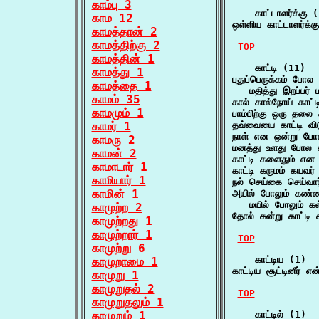
காம்பு 3
    காட்டாளர்க்கு (
காம 12
ஒள்ளிய காட்டாளர்க்
காமத்தான் 2
காமத்திற்கு 2
TOP
காமத்தின் 1
    காட்டி (11)

காமத்து 1
புதுப்பெருக்கம் போல 
காமத்தை 1
   மதித்து இறப்பர் 
காமம் 35
கால் கால்நோய் காட்ட
காமமும் 1
பாம்பிற்கு ஒரு தலை
காமர் 1
தவ்வையை காட்டி விட
நாள் என ஒன்று போல் 
காமரு 2
மனத்து உளது போல கா
காமன் 2
காட்டி களைதும் என
காமாடார் 1
காட்டி கருமம் கயவர
காமியார் 1
நல் செய்கை செய்வா
காமின் 1
அயில் போலும் கண்ணா
   மயில் போலும் கள
காமுற்ற 2
தோல் கன்று காட்டி 
காமுற்றது 1
காமுற்றார் 1
TOP
காமுற்று 6
    காட்டிய (1)

காமுறாமை 1
காட்டிய சூட்டினீர் எ
காமுறு 1
காமுறுதல் 2
TOP
காமுறுதலும் 1
காமுறும் 1
    காட்டில் (1)
