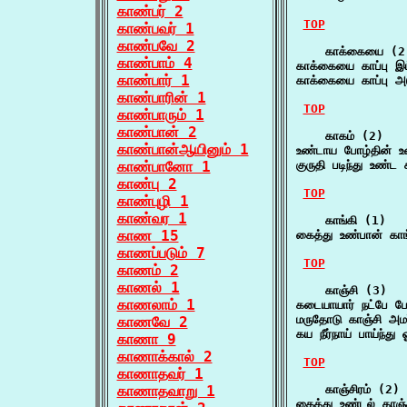
காண்பர் 2
TOP
காண்பவர் 1
காண்பவே 2
    காக்கையை (2)
காண்பாம் 4
காக்கையை காப்பு 
காண்பார் 1
காக்கையை காப்பு அ
காண்பாரின் 1
TOP
காண்பாரும் 1
காண்பான் 2
    காகம் (2)

காண்பான்ஆயினும் 1
உண்டாய போழ்தின் உட
காண்பானோ 1
குருதி படிந்து உண்
காண்பு 2
TOP
காண்புழி 1
காண்வர 1
    காங்கி (1)

காண 15
கைத்து உண்பான் கா
காணப்படும் 7
TOP
காணம் 2
காணல் 1
    காஞ்சி (3)

காணலாம் 1
கடையாயார் நட்பே 
மருதோடு காஞ்சி அமர
காணவே 2
கய நீர்நாய் பாய்ந்த
காணா 9
காணாக்கால் 2
TOP
காணாதவர் 1
காணாதவாறு 1
    காஞ்சிரம் (2)

கைத்து உண்டல் காஞ்