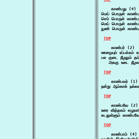
    காண்பது (4)

மெய் பொருள் காண்ப
செம் பொருள் காண்பத
மெய் பொருள் காண்ப
நுண் பொருள் காண்ப
TOP
    காண்பர் (2)

ஊழையும் உப்பக்கம் 
பல குடை நீழலும் தம்
   அலகு உடை நீழலவ
TOP
    காண்பவர் (1)

நன்று ஆம்கால் நல்ல
TOP
    காண்பவே (2)

உரை வித்தகம் எழுவா
கடலுள்ளும் காண்பவ
TOP
    காண்பாம் (4)
