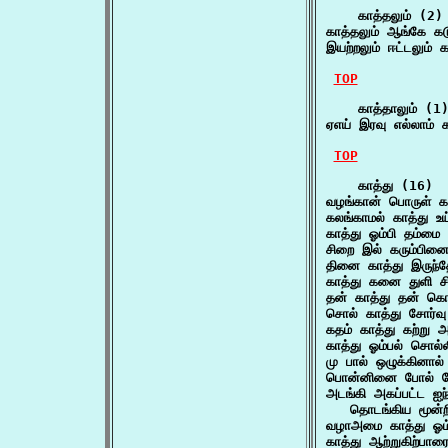
    காத்தலும் (2)

காத்தலும் ஆங்கே கட
இயற்றலும் ஈட்டலும் 
TOP
    காத்தாலும் (1)
ஏஎய் இரவு எல்லாம் 
TOP
    காத்து (16)

வழங்கான் பொருள் க
கலங்காமல் காத்து உய
காத்து ஓம்பி தம்மை
சிறை இல் கரும்பின
தினை காத்து இருந்
காத்து கனை துளி ச
தன் காத்து தன் க
சொல் காத்து சோர்வ
கதம் காத்து கற்று 
காத்து ஓம்பல் சொல்
மு பால் ஒழுக்கினால்
பொன்னினை போல் போற்
அடங்கி அகப்பட்ட ஐந்
   தொடங்கிய மூன்ற
வழாஅமை காத்து ஓம்ப
காத்து ஆற்றுகிற்பா