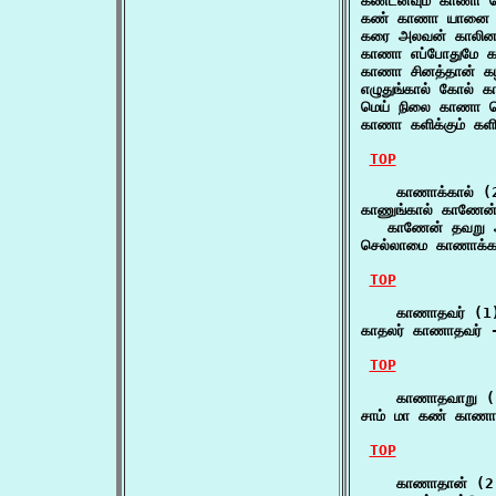
கண்டனவும் காணா க
கண் காணா யானை 
கரை அலவன் காலின
காணா எப்போதுமே 
காணா சினத்தான் கழ
எழுதுங்கால் கோல்
மெய் நிலை காணா வெக
காணா களிக்கும் கள
TOP
    காணாக்கால் (2
காணுங்கால் காணேன
   காணேன் தவறு 
செல்லாமை காணாக்கா
TOP
    காணாதவர் (1)
காதலர் காணாதவர் -
TOP
    காணாதவாறு (1
சாம் மா கண் காணா
TOP
    காணாதான் (2)