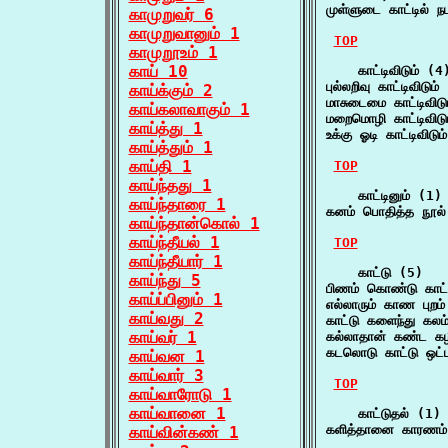
முள்ளுடை காட்டில்
காமுறுவர் 6
காமுறுவானும் 1
TOP
காமுறூஉம் 1
காய் 10
    காட்டிவிடும் (4)
புல்லறிவு காட்டிவிடும
காய்க்கும் 2
மாசுடைமை காட்டிவிட
காய்கலாவாகும் 1
மறைமொழி காட்டிவிடு
காய்த்து 1
உக்கு ஓடி காட்டிவிடு
காய்த்தும் 1
காய்தி 1
TOP
காய்ந்தது 1
    காட்டினும் (1)

காய்ந்தாரை 1
கனம் பொதித்த நூல் வ
காய்ந்தான்கொல் 1
காய்ந்தீயல் 1
TOP
காய்ந்தீயார் 1
    காட்டு (5)

காய்ந்து 5
பிணம் கொண்டு காட்ட
காய்ப்பினும் 1
எல்லாரும் காண புறம் 
காய்வது 2
காட்டு களைந்து கல
காய்வர் 1
கல்லாதான் கண்ட கழி
கடலொடு காட்டு ஒட்
காய்வன 1
காய்வார் 3
TOP
காய்வாரோடு 1
காய்வானை 1
    காட்டுதல் (1)

களித்தானை காரணம் கா
காய்வின்கண் 1