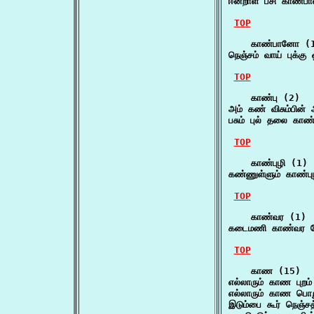
ஈன்றாள் பசி காண்பா
TOP
    காண்பானோ (1
நெஞ்சம் வாய் புக
TOP
    காண்பு (2)

அம் கண் விசும்பின
பசும் புல் தலை காண்
TOP
    காண்புழி (1)

கண்ணுள்ளும் காண்ப
TOP
    காண்வர (1)

கடைமணி காண்வர த
TOP
    காண (15)

எல்லாரும் காண புறம் 
எல்லாரும் காண பொறு
இடும்பை கூர் நெஞ்சத