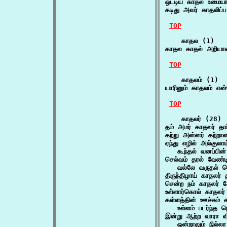
ஒட்டிய காதல் உமைய
கடிது அவர் காதலிப
TOP
    காதல (1)

காதல காதல் அறியாமை
TOP
    காதலம் (1)

யாரினும் காதலம் என
TOP
    காதலர் (28)

தம் அமர் காதலர் த
கற்று அன்னர் கற்ற
ஏந்து எழில் அல்குலாய
   கூந்தல் வனப்பின
செல்வம் தரல் வேண்ட
   வல்லே வருதல் தெ
திருந்திழாய் காதலர் 
சென்ற நம் காதலர் 
உள்ளார்கொல் காதலர்
கள்ளத்தின் ஊச்சும் சு
   உள்ளம் படர்ந்த 
இன்று ஆற்ற வாரா வி
   ஒன்றாலும் நில்