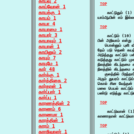
காய்வு 2
TOP
காய்வோன் 1
காயக்கு 1
    காட்டுதும் (1)

காயம் 1
யாம்ஆயின் எம் இல்லம
காயா 4
TOP
காயாமை 1
காயார் 3
    காட்டும் (10)

காயாவும் 1
பின் அறிவாம் என்று 
   பொன்னும் புளி வ
காயான் 1
தேம் படு தெண் கயத்
காயினும் 2
அடுத்தது காட்டும் ப
காயும் 7
கடுத்தது காட்டும் மு
காயுமே 1
நிலத்தில் கிடந்தமை க
கார் 48
நிலத்தில் கிடந்தமை கா
   குலத்தில் பிறந்த
கார்க்கு 1
அரும் துயரம் காட்டும
கார்த்திகை 2
கொல் சின வேந்தன் 
கார்தான் 1
மலை பெயல் காட்டு
கார்ப்பார் 1
பண்டு எடுத்து காட்டு
கார்ப்பு 1
TOP
காரணத்தின் 2
காரணம் 6
    காட்டுவான் (1)
காரணமா 1
காணாதான் காட்டுவ
காரத்தின் 1
காரம் 1
TOP
காரறிவாளர் 1