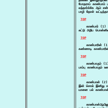
நகலின் இனிதுஆயின்
போதராய் காண்பாம் 
வந்தார்க்கே ஆம் என
பாழி தோள் வட்டித்த
TOP
    காண்பார் (1)

சுட்டு அறிப பொன்னி
TOP
    காண்பாரின் (1)
கண்ணாடி காண்பாரின
TOP
    காண்பாரும் (1)
பாம்பு காண்பாரும் உ
TOP
    காண்பான் (2)

இன் சொல் இனிது ஈ
யானை பல் காண்பான்
TOP
    காண்பான்ஆயினு