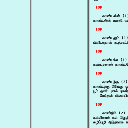
TOP
    காண்டலின் (1)
காண்டலின் உண்டு என
TOP
    காண்டலும் (1)
விளியாதான் கூத்தாட்
TOP
    காண்டலே (1)

கண்டதனால் காண்டலே
TOP
    காண்டற்கு (2)

காண்டற்கு அரியது ஓ
பூம் தண் புனல் புகார்
   வேந்தன் வினாயி
TOP
    காண்டும் (2)

கள்ளினால் கள் அறு
கழிப்புழி ஆற்றாமை