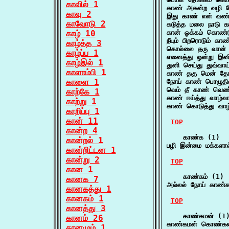
காவில் 1
காண் அகன்ற வழி ந
காவு 2
இது காண் என் வண
காவோடு 2
கடுத்த மலை நாடு 
காழ் 10
கான் ஓக்கம் கொண்
நீயும் பிறரொடும் க
காழ்த்த 3
கொல்லை தரு வான்
காழ்ப்ப 1
எனைத்து ஒன்று இனித
காழ்இல் 1
துனி செய்து துவ்வாய
காளாம்பி 1
காண் தகு மென் தோ
காளை 1
நோய் காண் பொழுதி
வெம் தீ காண் வெண்ண
காற்கே 1
காண் ஈய்த்து வாழ்வ
காற்று 1
காண் கொடுத்து வாழ்
காறிப்பு 1
கான் 11
TOP
கான்ற 4
    காண்க (1)

கான்றல் 1
பழி இன்மை மக்களா
கான்றிட்டன 1
கான்று 2
TOP
கான 1
    காண்கம் (1)

கானக 7
அல்லல் நோய் காண்கம
கானகத்து 1
கானகம் 1
TOP
கானத்து 3
    காண்கமன் (1)
கானம் 26
காண்கமன் கொண்கன
கானமும் 1