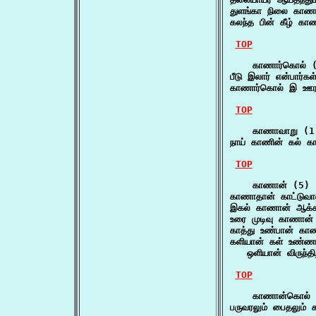
துளங்கா நிலை காணார
கலந்த பின் கீழ் கா
TOP
    காணார்கொல் (
பீடு இலார் என்பார
காணார்கொல் இ ஊரவ
TOP
    காணாவாறு (1)
நாய் காணின் கல் 
TOP
    காணான் (5)

காணாதான் காட்டுவ
இகல் காணான் ஆக்க
உரை முடிவு காணான
காத்து உண்பான் கா
களியான் கள் உண்ணா
   ஒளியான் விருந்த
TOP
    காணான்கொல் 
பருவரலும் பைதலும்