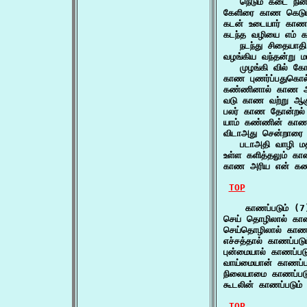
   நெடும் கடை நின்ற
கேளிரை காண கெடும
கடன் உடையார் காண
கடந்த வழியை எம் 
   நடந்து சிதையாதி
வழங்கிய வந்தன்று 
   முழங்கி வில் கோ
காண புணர்ப்பதுகொல
கண்ணினால் காண அ
வடு காண வற்று ஆகும
பலர் காண தோன்றல் 
யாம் கண்ணின் காண 
விடாஅது சென்றாரை
   படாஅதி வாழி மத
உள்ள களித்தலும் கா
காண அரிய என் கண்
TOP
    காணப்படும் (7)
செய் தொழிலால் காண
செய்தொழிலால் காணப
எச்சத்தால் காணப்படு
புன்மையால் காணப்படு
வாய்மையான் காணப்பட
நிலையாமை காணப்படு
கூடலின் காணப்படும்
TOP