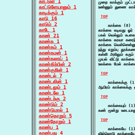
காட்டுள் 1
முறை காக்கும் முட்ட
காட்டுளேயானும் 1
உண்ணும் துணை காக்க
காடிக்கும் 1
TOP
காடு 16
காடும் 2
    காக்கை (8)

காடே 1
காக்கை கடிவது ஓர்
காண் 21
பகல் வெல்லும் கூக
காக்கை கரவா கரைந்
காண்க 1
காக்கை வெள்ளென்னு
காண்கம் 1
நந்து எறும்பு தூக்
காண்கமன் 1
கள்ளி அகிலும் கரு
காண்கலாய் 1
முயல் விட்டு காக்க
காண்கிற்பின் 2
உலக்கை மேல் காக்க
காண்குறின் 1
TOP
காண்டல் 7
காண்டலின் 1
    காக்கைக்கு (1)
காண்டலும் 1
ஆயிரம் காக்கைக்கு 
காண்டலே 1
TOP
காண்டற்கு 2
காண்டும் 2
    காக்கையும் (1)
காண்டுமால் 1
கண் மூன்று உடையானு
காண்தொறும் 5
TOP
காண்தோறும் 1
காண்ப 1
    காக்கையே (1)
காண்பது 4
வில்லொடு காக்கைய