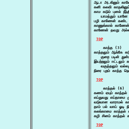
ஆடா அடகினும் கா
கனி கலவி காதலினு
காம கடும் புனல் நீந
   யாமத்தும் யானே
பழி காணேன் கண்ட 
காணுங்கால் காணேன
காணேன் தவறு அல்
TOP
    காத்த (3)

காத்தலும் ஆங்கே கடு
   குறை படின் துன்ப
இயற்றலும் ஈட்டலும் க
   வகுத்தலும் வல்ல
நிரை புறம் காத்த 
TOP
    காத்தல் (6)

கணம் ஏயும் காத்தல்
எய்துவது எய்தாமை ம
வடுவான வாராமல் காத
தாம் பல் வாய் ஓடி ந
கலங்காமை காத்தல் கர
கழி சினம் காத்தல் 
TOP