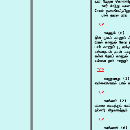
யார் மேற்றா கொள்ளி
   ஊர் மேற்று அமண
கோல் தலையேஆயினும
   பால் தலை பால்
TOP
    காணும் (6)

இன் முகம் காணும் 
மிகல் காணும் கேடு த
பலர் காணும் பூ ஒக்க
கல்லாதான் தான் காணு
கள்ள நோய் காணும் அ
வல்லை நாம் காணும்
TOP
    காணுமாறு (1)

என்னைகொல் யாம் க
TOP
    காணேம் (2)

எம்மை உலகத்தும் யா
நல்லார் விழவகத்தும
TOP
    காணேன் (6)
