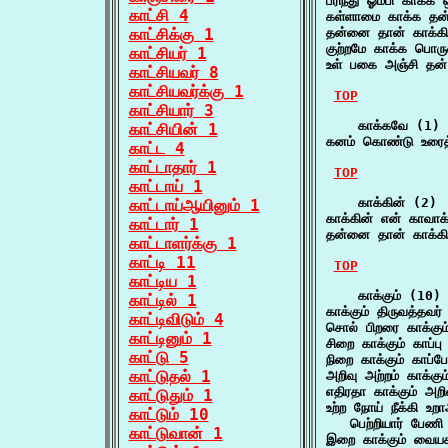
பரிந்து ஓம்பி காக்க 
காட்சி 4
கள்ளாமை காக்க தன்
காட்சிக்கு 1
தன்னை தான் காக்கின
குற்றமே காக்க பொரு
காட்சியர் 1
உள் பகை அஞ்சி தன்
காட்சியவர் 8
காட்சியவர்க்கு 1
TOP
காட்சியார் 3
    காக்கவே (1)

காட்சியின் 1
கனம் கொண்டு உரைத
காட்ட 4
காட்டாதார் 1
TOP
காட்டாய் 1
    காக்கின் (2)

காட்டாய்ஆயினும் 1
காக்கின் என் காவாக
காட்டார் 1
தன்னை தான் காக்கின
காட்டாளர்க்கு 1
காட்டி 11
TOP
காட்டிய 1
    காக்கும் (10)

காட்டில் 1
காக்கும் திருவத்தவர
காட்டிவிடும் 4
சொல் பிறரை காக்கும
காட்டினும் 1
சிறை காக்கும் காப்ப
காட்டு 5
நிறை காக்கும் காப்
காட்டுதல் 1
அறிவு அற்றம் காக்கும
எதிரதா காக்கும் அற
காட்டுதும் 1
உற்ற நோய் நீக்கி உற
காட்டும் 10
   பெற்றியார் பேண
காட்டுவான் 1
இறை காக்கும் வைய