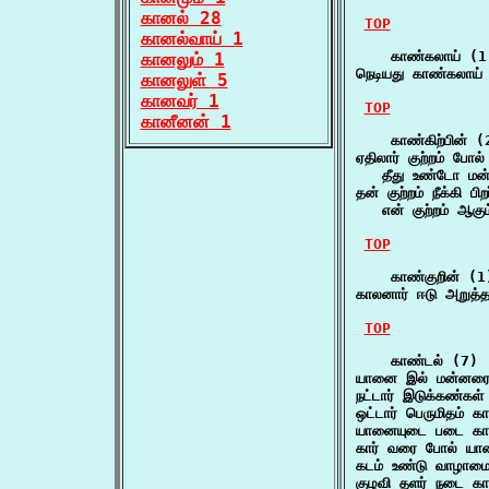
கானல் 28
TOP
கானல்வாய் 1
    காண்கலாய் (1)
கானலும் 1
நெடியது காண்கலாய்
கானலுள் 5
கானவர் 1
TOP
கானீனன் 1
    காண்கிற்பின் (2
ஏதிலார் குற்றம் போல் 
   தீது உண்டோ மன்னு
தன் குற்றம் நீக்கி பிற
   என் குற்றம் ஆகு
TOP
    காண்குறின் (1)
காலனார் ஈடு அறுத்த
TOP
    காண்டல் (7)

யானை இல் மன்னரை
நட்டார் இடுக்கண்க
ஒட்டார் பெருமிதம்
யானையுடை படை கா
கார் வரை போல் யா
கடம் உண்டு வாழாம
குழவி தளர் நடை க