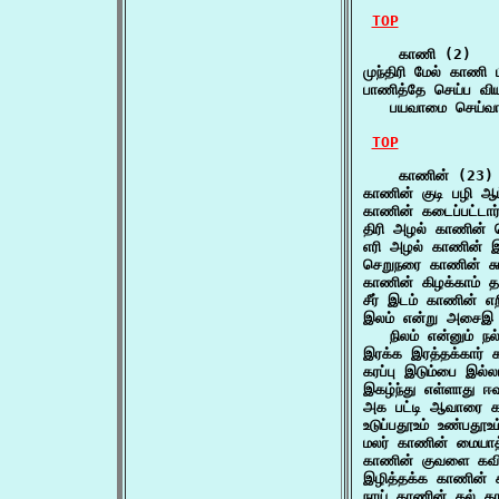
TOP
    காணி (2)

முந்திரி மேல் காணி
பாணித்தே செய்ப வி
   பயவாமை செய்வார
TOP
    காணின் (23)

காணின் குடி பழி ஆம
காணின் கடைப்பட்டா
திரி அழல் காணின் 
எரி அழல் காணின் இ
செறுநரை காணின் சு
காணின் கிழக்காம் 
சீர் இடம் காணின் எற
இலம் என்று அசைஇ இ
   நிலம் என்னும் நல
இரக்க இரத்தக்கார் 
கரப்பு இடும்பை இல்
இகழ்ந்து எள்ளாது ஈ
அக பட்டி ஆவாரை க
உடுப்பதூஉம் உண்பதூஉ
மலர் காணின் மையாத
காணின் குவளை கவிழ்
இழித்தக்க காணின்
நாய் காணின் கல் 