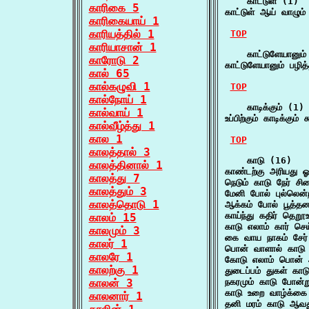
    காட்டுள் (1)

காரிகை 5
காட்டுள் ஆய் வாழும் 
காரிகையாய் 1
காரியத்தில் 1
TOP
காரியாசான் 1
    காட்டுளேயானும்
காரோடு 2
காட்டுளேயானும் பழித
கால் 65
கால்கழுவி 1
TOP
கால்நோய் 1
    காடிக்கும் (1)

கால்வாய் 1
உப்பிற்கும் காடிக்கும்
கால்வீழ்த்து 1
கால 1
TOP
காலத்தால் 3
    காடு (16)

காலத்தினால் 1
காண்டற்கு அரியது ஓ
காலத்து 7
நெடும் காடு நேர் ச
காலத்தும் 3
மேனி போல் புல்லென்
காலத்தொடு 1
ஆக்கம் போல் பூத்த
காய்ந்து கதிர் தெறூ
காலம் 15
காடு எலாம் கார் ச
காலமும் 3
கை வாய நாகம் சேர
காலர் 1
பொன் வாளால் காடு
காலரே 1
கோடு எலாம் பொன் 
காலற்கு 1
துடைப்பம் துகள் கா
காலன் 3
நகரமும் காடு போன்
காடு உறை வாழ்க்க
காலனார் 1
தனி மரம் காடு ஆவ