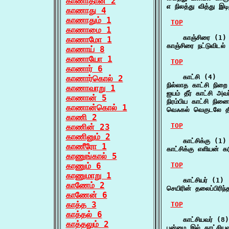
காணாதான் 2
எ நிலத்து வித்து இட
காணாது 4
காணாதும் 1
TOP
காணாமை 1
    காஞ்சிரை (1)

காணாமோ 1
காஞ்சிரை நட்டுவிடல
காணாய் 8
காணாயோ 1
TOP
காணார் 6
    காட்சி (4)

காணார்கொல் 2
நில்லாத காட்சி நி
காணாவாறு 1
ஐயம் தீர் காட்சி அ
காணான் 5
நிரம்பிய காட்சி நி
காணான்கொல் 1
வெஃகல் வெகுடலே தீ
காணி 2
TOP
காணின் 23
காணினும் 2
    காட்சிக்கு (1)

காணீரோ 1
காட்சிக்கு எளியன் 
காணுங்கால் 5
காணும் 6
TOP
காணுமாறு 1
    காட்சியர் (1)

காணேம் 2
செயிரின் தலைப்பிரிந
காணேன் 6
காத்த 3
TOP
காத்தல் 6
    காட்சியவர் (8)

காத்தலும் 2
புன்மை இல் காட்சியவ