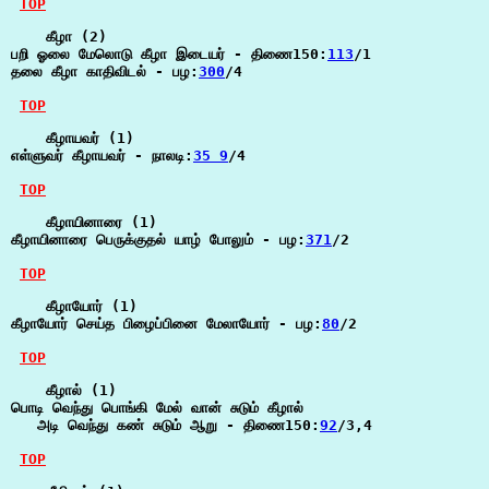
TOP
    கீழா (2)

பறி ஓலை மேலொடு கீழா இடையர் - திணை150:
113
/1

தலை கீழா காதிவிடல் - பழ:
300
/4

TOP
    கீழாயவர் (1)

எள்ளுவர் கீழாயவர் - நாலடி:
35 9
/4

TOP
    கீழாயினாரை (1)

கீழாயினாரை பெருக்குதல் யாழ் போலும் - பழ:
371
/2

TOP
    கீழாயோர் (1)

கீழாயோர் செய்த பிழைப்பினை மேலாயோர் - பழ:
80
/2

TOP
    கீழால் (1)

பொடி வெந்து பொங்கி மேல் வான் சுடும் கீழால்

   அடி வெந்து கண் சுடும் ஆறு - திணை150:
92
/3,4

TOP