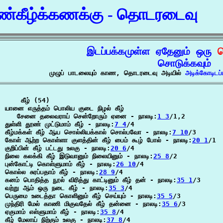
்கீழ்க்கணக்கு - தொடரடைவு
இடப்பக்கமுள்ள ஏதேனும் ஒரு 
ச
சொடுக்கவும்
முழுப் பாடலையும் காண, தொடரடைவு அடியில் 
அடிக்கோடிடப
    கீழ் (54)

யானை எருத்தம் பொலிய குடை நிழல் கீழ்

   சேனை தலைவராய் சென்றோரும் ஏனை - நாலடி:
1 3
/1,2

துள்ளி தூண் முட்டுமாம் கீழ் - நாலடி:
7 4
/4

கீழ்மக்கள் கீழ் ஆய சொல்லியக்கால் சொல்பவோ - நாலடி:
7 10
/3

கோள் ஆற்ற கொள்ளா குளத்தின் கீழ் பைம் கூழ் போல் - நாலடி:
20 1
/1

குறிப்பின் கீழ் பட்டது உலகு - நாலடி:
20 6
/4

நிலை கலக்கி கீழ் இடுவானும் நிலையினும் - நாலடி:
25 8
/2

புன்கோட்டி கொள்ளுமாம் கீழ் - நாலடி:
26 10
/4

கொல்ல சுரப்பதாம் கீழ் - நாலடி:
28 9
/4

கனம் பொதித்த நூல் விரித்து காட்டினும் கீழ் தன் - நாலடி:
35 1
/3

வற்று ஆம் ஒரு நடை கீழ் - நாலடி:
35 3
/4

பெருமை உடைத்தா கொளினும் கீழ் செய்யும் - நாலடி:
35 5
/3

முந்திரி மேல் காணி மிகுவதேல் கீழ் தன்னை - நாலடி:
35 6
/3

ஏகுமாம் எள்ளுமாம் கீழ் - நாலடி:
35 8
/4

கீழ் மேலாய் நிற்கும் உலகு - நாலடி:
37 8
/4
