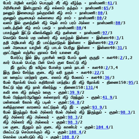
போர் அறின் வாடும் பொருநர் சீர் கீழ் வீழ்ந்த - நான்மணி:
41
/1

அரிசியான் இன்புறூஉம் கீழ் எல்லாம் தத்தம் - நான்மணி:
65
/3

நலனும் இளமையும் நல்குரவின் கீழ் சாம் - நான்மணி:
80
/1

குலனும் குடிமையும் கல்லாமை கீழ் சாம் - நான்மணி:
80
/2

வளம் இல் குளத்தின் கீழ் நெல் சாம் பரம் அல்லா - நான்மணி:
80
/3

பண்டத்தின் கீழ் சாம் பகடு - நான்மணி:
80
/4

பாசத்துள் இட்டு விளக்கினும் கீழ் தன்னை - நான்மணி:
97
/3

கொடும் கோல் மற மன்னர் கீழ் வாழ்தல் இன்னா - இன்னா40:
3
/1

தறி அறியான் கீழ் நீர் பாய்ந்தாடுதல் இன்னா - இன்னா40:
29
/2

பண் அமையா யாழின் கீழ் பாடல் பெரிது இன்னா - இன்னா40:
31
/1

ஞாட்பினுள் எஞ்சிய ஞாலம் சேர் யானை கீழ்

   போர்ப்பு இல் இடி முரசின் ஊடு போம் ஒண் குருதி - கள40:
2
/1,2

கார் பெயல் பெய்த பின் செம் குள கோட்டு கீழ்

   நீர் தூம்பு நீர் உமிழ்வ போன்ற புனல் நாடன் - கள40:
2
/3,4

இரு நிலம் சேர்ந்த குடை கீழ் வரி நுதல் - கள40:
22
/1

மா உதைப்ப மாற்றார் குடை எலாம் கீழ் மேலாய் - கள40:
36
/3

மேல் நோக்கி வெம் கதிரோன் மாந்திய நீர் கீழ் நோக்கி - திணை150:
95
/1

கேட்டு உற்ற கீழ் நாள் கிளர்ந்து - திணை150:
131
/4

கவி கை கீழ் தங்கும் உலகு - குறள்:
39 9
/2

மேல் பிறந்தார்ஆயினும் கல்லாதார் கீழ் பிறந்தும் - குறள்:
41 9
/1

மன்னவன் கோல் கீழ் படின் - குறள்:
56 8
/2

களித்தானை காரணம் காட்டுதல் கீழ் நீர் - குறள்:
93 9
/1

மேல் இருந்தும் மேல் அல்லார் மேல் அல்லர் கீழ் இருந்தும் - குறள்:
98 3
/1

கீழ் அல்லார் கீழ் அல்லவர் - குறள்:
98 3
/2

கீழ் அல்லார் கீழ் அல்லவர் - குறள்:
98 3
/2

பல குடை நீழலும் தம் குடை கீழ் காண்பர் - குறள்:
104 4
/1

மிகப்பட்டு செம்மாக்கும் கீழ் - குறள்:
108 4
/2

கொல்ல பயன்படும் கீழ் - குறள்:
108 8
/2
