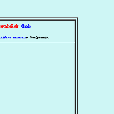
ொல்லின் 
மேல்

்பட்டுள்ள எண்ணை
ச் சொடுக்கவும்.