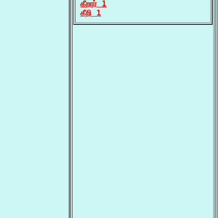
கீறார் 1
கீறி 1