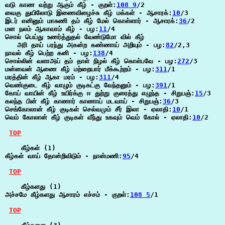
வடு காண வற்று ஆகும் கீழ் - குறள்:
108 9
/2

வைகு துயிலோடு இணைவிழைச்சு கீழ் மக்கள் - ஆசாரக்:
10
/3

இடர் எனினும் மாசுணி தம் கீழ் மேல் கொள்ளார் - ஆசாரக்:
36
/2

மன நலம் ஆகாவாம் கீழ் - பழ:
11
/4

சொல் பெய்து உணர்த்துதல் வேண்டுமோ வில் கீழ்

   அரி தாய் பரந்து அகன்ற கண்ணாய் அறியும் - பழ:
82
/2,3

நாவல் கீழ் பெற்ற கனி - பழ:
138
/4

சொல்லின் வளாஅய் தம் தாள் நிழல் கீழ் கொள்பவே - பழ:
272
/3

மன்னவன் ஆணை கீழ் மற்றையார் மீக்கூற்றம் - பழ:
311
/1

மரத்தின் கீழ் ஆகா மரம் - பழ:
311
/4

வெண்குடை கீழ் வாழும் குடிகட்கு வேந்தனும் - பழ:
391
/1

கோய் வாயின் கீழ் உயிர்க்கு ஈ துற்று குரைத்து எழுந்த - சிறுபஞ்:
15
/3

கலந்த பின் கீழ் காணார் காணாய் மடவாய் - சிறுபஞ்:
36
/3

செங்கோலான் கீழ் குடிகள் செல்வமும் சீர் இலா - ஏலாதி:
10
/1

வெம் கோலான் கீழ் குடிகள் வீந்து உகவும் வெம் கோல் - ஏலாதி:
10
/2

TOP
    கீழ்கள் (1)

கீழ்கள் வாய் தோன்றிவிடும் - நான்மணி:
95
/4

TOP
    கீழ்களது (1)

அச்சமே கீழ்களது ஆசாரம் எச்சம் - குறள்:
108 5
/1

TOP