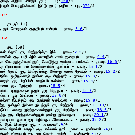
ுறங்கு அறுப்ப சோரும் குடர் - பழ:
100
/4

டரும் பொழுதின்கண் இட்டு குடர் ஒழிய - பழ:
379
/3

TOP
   குடரும் (1)

ுடரும் கொழுவும் குருதியும் என்பும் - நாலடி:
5 6
/1

TOP
   குடி (59)

ான் தோய் குடி பிறந்தார்க்கு இல் - நாலடி:
7 9
/4

ாணின் குடி பழி ஆம் கையுறின் கால் குறையும் - நாலடி:
9 4
/1

ுடி கொழுத்தக்கண்ணும் கொடுத்து உண்ணா மாக்கள் - நாலடி:
10 6
/3

ுடி பிறப்பாளர் தம் கொள்கையின் குன்றார் - நாலடி:
15 1
/2

ான் தோய் குடி பிறந்தார்க்கு அல்லது வான் தோயும் - நாலடி:
15 2
/2

ிடுப்ப ஒழிதலொடு இன்ன குடி பிறந்தார் - நாலடி:
15 3
/2

ணரும் குடி பிறப்பின் ஊதியம் என்னோ - நாலடி:
15 4
/3

ாணா குடி பிறந்தார் - நாலடி:
15 5
/4

வ்வம் உழந்தக்கடைத்தும் குடி பிறந்தார் - நாலடி:
15 7
/3

ல்கார் குடி பிறந்தார் - நாலடி:
15 8
/4

ெல்லா இடத்தும் குடி பிறந்தார் செய்வன - நாலடி:
15 9
/1

ற்று ஒன்றும் இல்லா இடத்தும் குடி பிறந்தார் - நாலடி:
15 10
/1

டுப்பட வைது இறந்தக்கண்ணும் குடி பிறந்தோர் - நாலடி:
16 6
/3

த்த குடி பிறந்தக்கண்ணும் ஒன்று இல்லாதார் - நாலடி:
29 1
/3

ோட்டியுள் குன்ற குடி பழிக்கும் அல்லாக்கால் - நாலடி:
32 2
/3

ல் ஆள் பிறக்கும் குடி - நான்மணி:
4
/4

ோல் நோக்கி வாழும் குடி எல்லாம் தாய் முலை - நான்மணி:
26
/1

ன்னர் விழையும் குடி உள தொல் மரபின் - நான்மணி:
51
/2
