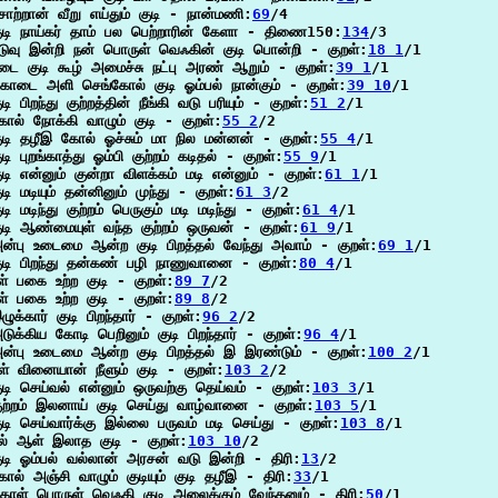
ோற்றான் வீறு எய்தும் குடி - நான்மணி:
69
/4

ுடி நாய்கர் தாம் பல பெற்றாரின் கேளா - திணை150:
134
/3

டுவு இன்றி நன் பொருள் வெஃகின் குடி பொன்றி - குறள்:
18 1
/1

டை குடி கூழ் அமைச்சு நட்பு அரண் ஆறும் - குறள்:
39 1
/1

ொடை அளி செங்கோல் குடி ஓம்பல் நான்கும் - குறள்:
39 10
/1

ுடி பிறந்து குற்றத்தின் நீங்கி வடு பரியும் - குறள்:
51 2
/1

ோல் நோக்கி வாழும் குடி - குறள்:
55 2
/2

ுடி தழீஇ கோல் ஓச்சும் மா நில மன்னன் - குறள்:
55 4
/1

ுடி புறங்காத்து ஓம்பி குற்றம் கடிதல் - குறள்:
55 9
/1

ுடி என்னும் குன்றா விளக்கம் மடி என்னும் - குறள்:
61 1
/1

ுடி மடியும் தன்னினும் முந்து - குறள்:
61 3
/2

ுடி மடிந்து குற்றம் பெருகும் மடி மடிந்து - குறள்:
61 4
/1

ுடி ஆண்மையுள் வந்த குற்றம் ஒருவன் - குறள்:
61 9
/1

ன்பு உடைமை ஆன்ற குடி பிறத்தல் வேந்து அவாம் - குறள்:
69 1
/1

ுடி பிறந்து தன்கண் பழி நாணுவானை - குறள்:
80 4
/1

ள் பகை உற்ற குடி - குறள்:
89 7
/2

ள் பகை உற்ற குடி - குறள்:
89 8
/2

ழுக்கார் குடி பிறந்தார் - குறள்:
96 2
/2

டுக்கிய கோடி பெறினும் குடி பிறந்தார் - குறள்:
96 4
/1

ன்பு உடைமை ஆன்ற குடி பிறத்தல் இ இரண்டும் - குறள்:
100 2
/1

ீள் வினையான் நீளும் குடி - குறள்:
103 2
/2

ுடி செய்வல் என்னும் ஒருவற்கு தெய்வம் - குறள்:
103 3
/1

ுற்றம் இலனாய் குடி செய்து வாழ்வானை - குறள்:
103 5
/1

ுடி செய்வார்க்கு இல்லை பருவம் மடி செய்து - குறள்:
103 8
/1

ல் ஆள் இலாத குடி - குறள்:
103 10
/2

ுடி ஓம்பல் வல்லான் அரசன் வடு இன்றி - திரி:
13
/2

ோல் அஞ்சி வாழும் குடியும் குடி தழீஇ - திரி:
33
/1

ொள் பொருள் வெஃகி குடி அலைக்கும் வேந்தனும் - திரி:
50
/1
