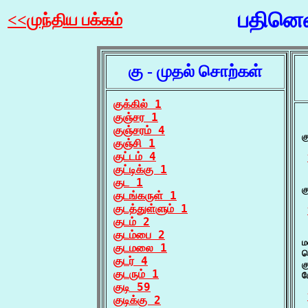
பதினெண
<<முந்திய பக்கம்
கு - முதல் சொற்கள்
குக்கில் 1
குஞ்சர 1
 
குஞ்சரம் 4
க
குஞ்சி 1
குட்டம் 4
குட்டிக்கு 1
 
குட 1
க
குடங்கருள் 1
குடத்துள்ளும் 1
குடம் 2
 
குடம்பை 2
ம
குடமலை 1
ந
குடர் 4
க
குடரும் 1
ப
குடி 59
குடிக்கு 2