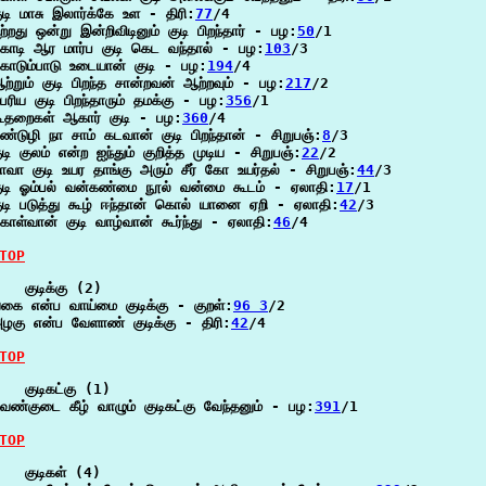
ுடி மாசு இலார்க்கே உள - திரி:
77
/4

ற்றது ஒன்று இன்றிவிடினும் குடி பிறந்தார் - பழ:
50
/1

ொடி ஆர மார்ப குடி கெட வந்தால் - பழ:
103
/3

ொடும்பாடு உடையான் குடி - பழ:
194
/4

ற்றும் குடி பிறந்த சான்றவன் ஆற்றவும் - பழ:
217
/2

ெரிய குடி பிறந்தாரும் தமக்கு - பழ:
356
/1

ூதறைகள் ஆகார் குடி - பழ:
360
/4

ண்டுழி நா சாம் கடவான் குடி பிறந்தான் - சிறுபஞ்:
8
/3

ுடி குலம் என்ற ஐந்தும் குறித்த முடிய - சிறுபஞ்:
22
/2

ாவா குடி உயர தாங்கு அரும் சீர் கோ உயர்தல் - சிறுபஞ்:
44
/3

ுடி ஓம்பல் வன்கண்மை நூல் வன்மை கூடம் - ஏலாதி:
17
/1

ுடி படுத்து கூழ் ஈந்தான் கொல் யானை ஏறி - ஏலாதி:
42
/3

ொள்வான் குடி வாழ்வான் கூர்ந்து - ஏலாதி:
46
/4

TOP
   குடிக்கு (2)

கை என்ப வாய்மை குடிக்கு - குறள்:
96 3
/2

ழகு என்ப வேளாண் குடிக்கு - திரி:
42
/4

TOP
   குடிகட்கு (1)

ெண்குடை கீழ் வாழும் குடிகட்கு வேந்தனும் - பழ:
391
/1

TOP
   குடிகள் (4)
