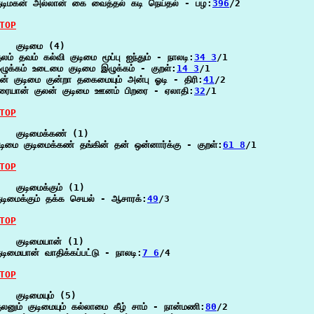
ுடிமகன் அல்லான் கை வைத்தல் கடி நெய்தல் - பழ:
396
/2

TOP
   குடிமை (4)

ுலம் தவம் கல்வி குடிமை மூப்பு ஐந்தும் - நாலடி:
34 3
/1

ழுக்கம் உடைமை குடிமை இழுக்கம் - குறள்:
14 3
/1

ன் குடிமை குன்றா தகைமையும் அன்பு ஓடி - திரி:
41
/2

ரையான் குலன் குடிமை ஊனம் பிறரை - ஏலாதி:
32
/1

TOP
   குடிமைக்கண் (1)

டிமை குடிமைக்கண் தங்கின் தன் ஒன்னார்க்கு - குறள்:
61 8
/1

TOP
   குடிமைக்கும் (1)

ுடிமைக்கும் தக்க செயல் - ஆசாரக்:
49
/3

TOP
   குடிமையான் (1)

ுடிமையான் வாதிக்கப்பட்டு - நாலடி:
7 6
/4

TOP
   குடிமையும் (5)

ுலனும் குடிமையும் கல்லாமை கீழ் சாம் - நான்மணி:
80
/2
