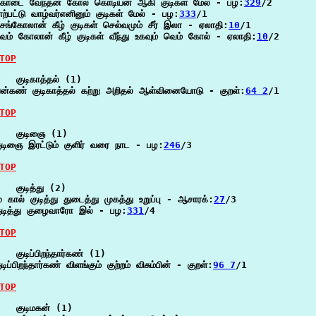
ொடை வேந்தன் கோல் கொடியன் ஆகி குடிகள் மேல் - பழ:
329
/2

ாற்பட்டு வாழ்வர்எனினும் குடிகள் மேல் - பழ:
333
/1

ெங்கோலான் கீழ் குடிகள் செல்வமும் சீர் இலா - ஏலாதி:
10
/1

ெம் கோலான் கீழ் குடிகள் வீந்து உகவும் வெம் கோல் - ஏலாதி:
10
/2

TOP
   குடிகாத்தல் (1)

ன்கண் குடிகாத்தல் கற்று அறிதல் ஆள்வினையோடு - குறள்:
64 2
/1

TOP
   குடிஞை (1)

ுடிஞை இரட்டும் குளிர் வரை நாட - பழ:
246
/3

TOP
   குடித்து (2)

ு கால் குடித்து துடைத்து முகத்து உறுப்பு - ஆசாரக்:
27
/3

ுடித்து குழைவாரோ இல் - பழ:
331
/4

TOP
   குடிப்பிறந்தார்கண் (1)

ுடிப்பிறந்தார்கண் விளங்கும் குற்றம் விசும்பின் - குறள்:
96 7
/1

TOP
   குடிமகன் (1)
