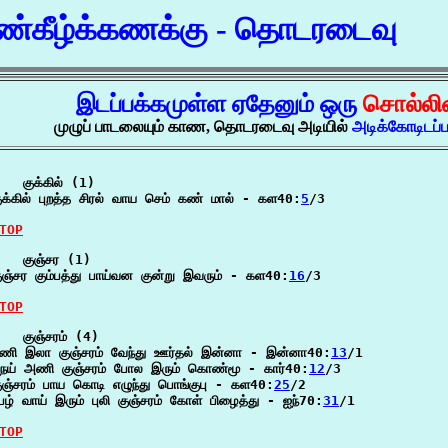
்கீழ்க்கணக்கு - தொடரடைவு
இடப்பக்கமுள்ள ஏதேனும் ஒரு
சொல்லி
முழுப் பாடலையும் காண, தொடரடைவு அடியில்
அடிக்கோடிடப
   குக்கில் (1)

ுக்கில் புறத்த சிரல் வாய செம் கண் மால் - கள40:
5
/3

TOP
   குஞ்சர (1)

ுஞ்சர கும்பத்து பாய்வன குன்று இவரும் - கள40:
16
/3

TOP
   குஞ்சரம் (4)

ணி இலா குஞ்சரம் வேந்து ஊர்தல் இன்னா - இன்னா40:
13
/1

ெய் அணி குஞ்சரம் போல இரும் கொண்மூ - கார்40:
12
/3

ுஞ்சரம் பாய கொடி எழுந்து பொங்குபு - கள40:
25
/2

ேழ் வாய் இரும் புலி குஞ்சரம் கோள் பிழைத்து - ஐந்70:
31
/1

TOP