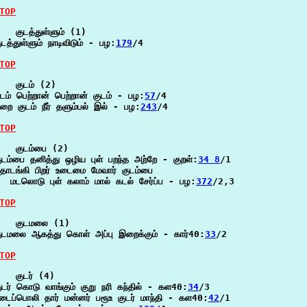
TOP
   குடத்துள்ளும் (1)

ுடத்துள்ளும் நாடிவிடும் - பழ:
179
/4

TOP
   குடம் (2)

டம் பெற்றான் பெற்றான் குடம் - பழ:
57
/4

ிறை குடம் நீர் தளும்பல் இல் - பழ:
243
/4

TOP
   குடம்பை (2)

ுடம்பை தனித்து ஒழிய புள் பறந்த அற்றே - குறள்:
34 8
/1

ொடங்கி பிறர் உடைமை மேவார் குடம்பை

  மடலொடு புள் கலாம் மால் கடல் சேர்ப்ப - பழ:
372
/2,3

TOP
   குடமலை (1)

ுடமலை ஆகத்து கொள் அப்பு இறைக்கும் - கார்40:
33
/2

TOP
   குடர் (4)

ுடர் கொடு வாங்கும் குறு நரி கந்தில் - கள40:
34
/3

டைப்பொலி தார் மன்னர் பரூஉ குடர் மாந்தி - கள40:
42
/1
