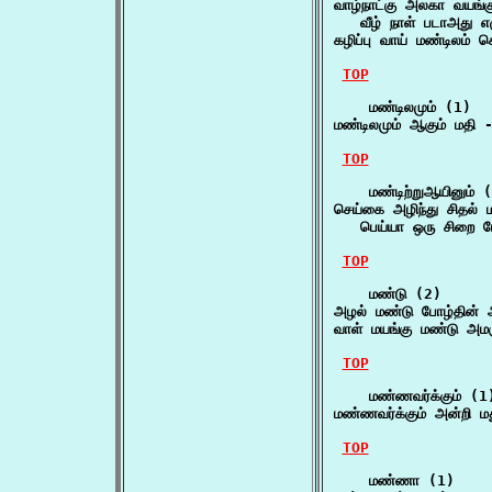
வாழ்நாட்கு அலகா வயங்கு
   வீழ் நாள் படாஅது எ
கழிப்பு வாய் மண்டிலம்
TOP
    மண்டிலமும் (1)

மண்டிலமும் ஆகும் மதி 
TOP
    மண்டிற்றுஆயினும் (
செய்கை அழிந்து சிதல் மண
   பெய்யா ஒரு சிறை பே
TOP
    மண்டு (2)

அழல் மண்டு போழ்தின் அ
வாள் மயங்கு மண்டு அம
TOP
    மண்ணவர்க்கும் (1)
மண்ணவர்க்கும் அன்றி ம
TOP
    மண்ணா (1)
