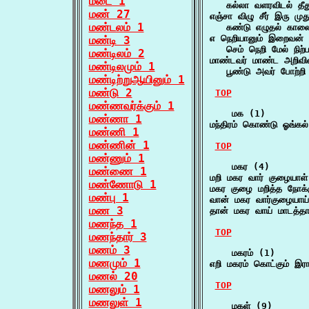
மடை 1
   கல்லா வளரவிடல் தீத
மண் 27
எஞ்சா விழு சீர் இரு முத
மண்டலம் 1
   கண்டு எழுதல் கால
எ நெறியானும் இறைவன் 
மண்டி 3
   செம் நெறி மேல் நிற
மண்டிலம் 2
மாண்டவர் மாண்ட அறிவி
மண்டிலமும் 1
   பூண்டு அவர் போற்றி 
மண்டிற்றுஆயினும் 1
மண்டு 2
TOP
மண்ணவர்க்கும் 1
    மக (1)

மண்ணா 1
மந்திரம் கொண்டு ஓங்க
மண்ணி 1
மண்ணின் 1
TOP
மண்ணும் 1
    மகர (4)

மண்ணை 1
மறி மகர வார் குழையாள
மண்ணோடு 1
மகர குழை மறித்த நோக
மண்பு 1
வான் மகர வார்குழையாய
மண 3
தான் மகர வாய் மாடத்த
மணந்த 1
TOP
மணந்தார் 3
மணம் 3
    மகரம் (1)

மணமும் 1
எறி மகரம் கொட்கும் 
மணல் 20
TOP
மணலும் 1
மணலுள் 1
    மகள் (9)
