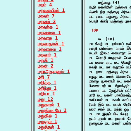
    மஞ்ஞை (4)

மறம் 4
ஆடு மகளிரின் மஞ்ஞை
மறலையின் 1
அணி நிற மஞ்ஞை அகவ 
மறவர் 7
மட நடை மஞ்ஞை அகவ கட
மறவல் 3
பொறி கிளர் மஞ்ஞை புகன
மறவற்க 1
TOP
மறவனை 1
மறவாத 1
    மட (18)

மறவாதான் 1
மா கேழ் மட நல்லாய் என்
நன்றி புரிகல்லா நாண் இ
மறவாமை 1
கடன் நீர்மை கையாறா க
மறவார் 1
மட மொழி மாதராள் பெண
மறவி 1
மா மலை நாட மட மொழி
மறன் 2
கவரி மட மா கதூஉம் படர
மறாஅதவனும் 1
மட நடை மஞ்ஞை அகவ கட
மறி 7
உருகு மட மான் பிணைய
மாழை நுளையர் மட மக
மறித்த 1
பிணை ஏர் மட நோக்கும் 
மறிந்து 1
மாணா மட நெஞ்சின் பட்ட
மறியா 1
பாரி மட மகள் பாண்மகற்க
மறு 12
காப்பான் மட மகள் காப்பா
மறுகான் 1
நிகர் இல் மட மான் நெரி
உரை சால் மட மந்தி ஓடி
மறுகிடையே 1
மட மா இரும் பிடி வேழ
மறுகில் 1
தடம் தாள் மட நாராய் க
மறுகும் 1
நுழையும் மட மகன் யார
மறுத்தல் 1