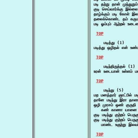
மடி தற்று தான் முந்துறும
குடி செய்வார்க்கு இல்ல
தாழ்க்கும் மடி கோள் இல
தலைக்கொண்ட தம் கரும
மடி ஓம்பும் ஆற்றல் உடை
TOP
    மடித்து (1)

மடித்து ஒழிதல் என் உ
TOP
    மடிந்திருத்தல் (1)

உரன் உடையான் உள்ளம் ம
TOP
    மடிந்து (5)

மற மனத்தார் ஞாட்பில் 
தானே மடிந்து இரா தா
ஒழி முரசம் ஒண் குருதி 
   கண் காணா யானை 
குடி மடிந்து குற்றம் பெரு
குடி மடிந்து குற்றம் பெருகு
   மாண்ட உஞற்று இலவர்
TOP