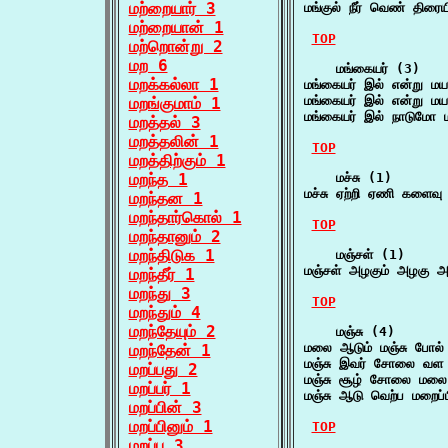
மற்றையார் 3
மங்குல் நீர் வெண் திர
மற்றையான் 1
TOP
மற்றொன்று 2
மற 6
    மங்கையர் (3)

மறக்கல்லா 1
மங்கையர் இல் என்று ம
மங்கையர் இல் என்று ம
மறங்குமாம் 1
மங்கையர் இல் நாடுமோ
மறத்தல் 3
மறத்தலின் 1
TOP
மறத்திற்கும் 1
மறந்த 1
    மச்சு (1)

மச்சு ஏற்றி ஏணி களைவ
மறந்தன 1
மறந்தார்கொல் 1
TOP
மறந்தானும் 2
மறந்திடுக 1
    மஞ்சள் (1)

மஞ்சள் அழகும் அழகு அல
மறந்தீர் 1
மறந்து 3
TOP
மறந்தும் 4
மறந்தேயும் 2
    மஞ்சு (4)

மலை ஆடும் மஞ்சு போல்
மறந்தேன் 1
மஞ்சு இவர் சோலை வள 
மறப்பது 2
மஞ்சு சூழ் சோலை மலை 
மறப்பர் 1
மஞ்சு ஆடு வெற்ப மறைப
மறப்பின் 3
மறப்பினும் 1
TOP
மறப்பு 3