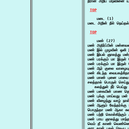
நீரான் அறிப மடுவினை 
TOP
    மடை (1)

மடை அறின் நீள் நெய்தல
TOP
    மண் (27)

மண் அதிர்ப்பின் மன்னவன
மண் இல் முழவின் ஒலி
மண் இயல் ஞாலத்து மன்ன
மண் பரக்கும் மா இருள
மண் பரக்கும் மா இருள
மண் ஆர் குலை வாழையு
மண் கிடந்த வையகத்தோர
மண் மாண் புனை பாவை 
சலத்தால் பொருள் செய்து
   கலத்துள் நீர் பெய்த
மண் பகையின் மாண தெற
மண் புக்கு மாய்வது மன்
மண் விழைந்து வாழ் நாள
மண் ஆளும் வேந்தர்க்கு உ
பொருந்தா மண் ஆகா சு
மண் பற்றி கொள்கிற்கும்
மண் பாய ஞாலத்து மாந்தர
வெம் தீ காண் வெண்ணெய்
குரா கான் புகல் நெடிய