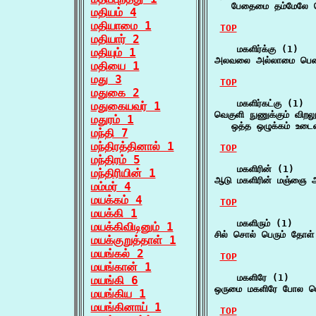
   பேதைமை தம்மேலே 
மதியம் 4
மதியாமை 1
TOP
மதியார் 2
    மகளிர்க்கு (1)

மதியும் 1
அலவலை அல்லாமை பெண் ம
மதியை 1
மது 3
TOP
மதுகை 2
    மகளிர்கட்கு (1)

மதுகையவர் 1
வெகுளி நுணுக்கும் விறலும
மதுரம் 1
   ஒத்த ஒழுக்கம் உடைம
மந்தி 7
மந்திரத்தினால் 1
TOP
மந்திரம் 5
    மகளிரின் (1)

மந்திரியின் 1
ஆடு மகளிரின் மஞ்ஞை
மம்மர் 4
மயக்கம் 4
TOP
மயக்கி 1
    மகளிரும் (1)

மயக்கிவிடினும் 1
சில் சொல் பெரும் தோள் 
மயக்குறுத்தாள் 1
மயங்கல் 2
TOP
மயங்கான் 1
    மகளிரே (1)

மயங்கி 6
ஒருமை மகளிரே போல பெர
மயங்கிய 1
மயங்கினாய் 1
TOP