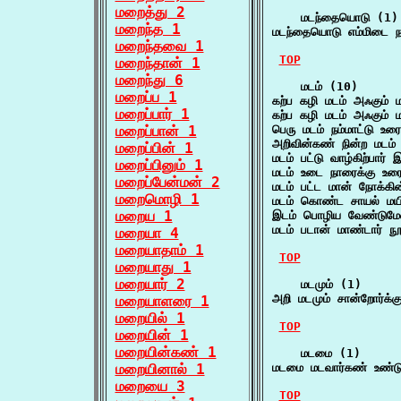
மறைத்து 2
    மடந்தையொடு (1)

மறைந்த 1
மடந்தையொடு எம்மிடை நட
மறைந்தவை 1
TOP
மறைந்தான் 1
மறைந்து 6
    மடம் (10)

மறைப்ப 1
கற்ப கழி மடம் அஃகும்
மறைப்பார் 1
கற்ப கழி மடம் அஃகும்
மறைப்பான் 1
பெரு மடம் நம்மாட்டு உர
அறிவின்கண் நின்ற மடம்
மறைப்பின் 1
மடம் பட்டு வாழ்கிற்பார்
மறைப்பினும் 1
மடம் உடை நாரைக்கு உரை
மறைப்பேன்மன் 2
மடம் பட்ட மான் நோக்கி
மறைமொழி 1
மடம் கொண்ட சாயல் மயி
மறைய 1
இடம் பொழிய வேண்டுமே
மடம் படான் மாண்டார் 
மறையா 4
மறையாதாம் 1
TOP
மறையாது 1
மறையார் 2
    மடமும் (1)

அறி மடமும் சான்றோர்க
மறையாளரை 1
மறையில் 1
TOP
மறையின் 1
மறையின்கண் 1
    மடமை (1)

மறையினால் 1
மடமை மடவார்கண் உண்டு
மறையை 3
TOP