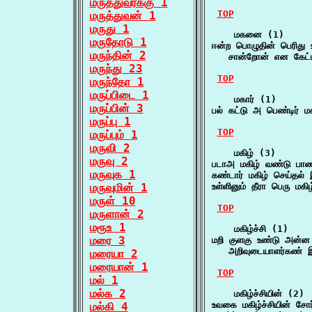
மருத்துவர்க்கு 1
TOP
மருத்துவன் 1
மருது 1
    மகனை (1)

மருதோடு 1
ஈன்ற பொழுதின் பெரிது 
மருந்தின் 2
   சான்றோன் என கேட்ட
மருந்து 23
TOP
மருந்தோ 1
மருப்பிடை 1
    மகார் (1)

மருப்பின் 3
பல் கட்டு அ பெண்டிர் ம
மருப்பு 1
TOP
மருப்பும் 1
மருவி 2
    மகிழ் (3)

மருவு 2
படாஅ மகிழ் வண்டு பாண்
மருவுக 1
கண்டார் மகிழ் செய்தல் 
மருவுமின் 1
உள்ளினும் தீரா பெரு மகி
மருள் 10
TOP
மருளான் 2
மரூஉ 1
    மகிழ்ச்சி (1)

மரை 3
மறி குளகு உண்டு அன்ன ம
   அறிவுடையாளர்கண் இ
மரையா 2
மரையான் 1
TOP
மல் 1
மல்க 2
    மகிழ்ச்சியின் (2)

உவகை மகிழ்ச்சியின் சோர
மல்கி 4