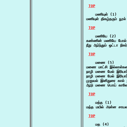
TOP
    மணியுள் (1)

மணியுள் திகழ்தரும் நூல
TOP
    மணியே (2)

கண்ணின் மணியே போல் க
நீறு ஆர்ந்தும் ஒட்டா ந
TOP
    மணை (5)

மணை மாட்சி இல்லாள்கண
நாழி மணை மேல் இரியா
நாழி மணை மேல் இரியா
முறுவல் இனிதுரை கால்
ஆடு மணை பொய் காலே
TOP
    மத்த (1)

மத்த மயில் அன்ன சாயலா
TOP
    மத (4)
