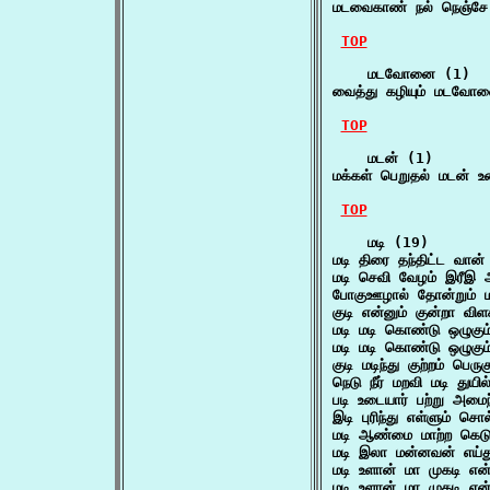
மடவைகாண் நல் நெஞ்சே 
TOP
    மடவோனை (1)

வைத்து கழியும் மடவோ
TOP
    மடன் (1)

மக்கள் பெறுதல் மடன் 
TOP
    மடி (19)

மடி திரை தந்திட்ட வான் 
மடி செவி வேழம் இரீஇ 
போகுஊழால் தோன்றும் ம
குடி என்னும் குன்றா விள
மடி மடி கொண்டு ஒழுகும
மடி மடி கொண்டு ஒழுகும
குடி மடிந்து குற்றம் பெரு
நெடு நீர் மறவி மடி துயில
படி உடையார் பற்று அமைந
இடி புரிந்து எள்ளும் சொல
மடி ஆண்மை மாற்ற கெடும
மடி இலா மன்னவன் எய்து
மடி உளான் மா முகடி என
மடி உளான் மா முகடி என