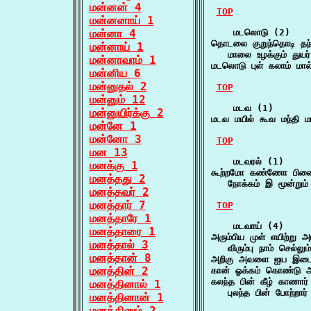
மன்னன் 4
TOP
மன்னனாய் 1
மன்னா 4
    மடலொடு (2)

தொடலை குறுந்தொடி தந்
மன்னாய் 1
   மாலை உழக்கும் துயர்
மன்னாவாம் 1
மடலொடு புள் கலாம் மால
மன்னிய 6
மன்னுதல் 2
TOP
மன்னும் 12
    மடவ (1)

மன்னுயிர்க்கு 2
மடவ மயில் கூவ மந்தி 
மன்னே 1
மன்னோ 3
TOP
மன 13
    மடவரல் (1)

மனக்கு 1
கூற்றமோ கண்ணோ பிண
மனத்தது 2
   நோக்கம் இ மூன்றும்
மனத்தவர் 2
மனத்தார் 7
TOP
மனத்தாரே 1
    மடவாய் (4)

மனத்தாரை 1
அரும்பிய முள் எயிற்று 
மனத்தால் 3
   விரும்பு நாம் செல்
மனத்தான் 8
அறிகு அவளை ஐய இடை
மனத்தின் 2
கான் ஓக்கம் கொண்டு 
கலந்த பின் கீழ் காணார்
மனத்தினால் 1
   புலந்த பின் போற்றார்
மனத்தினான் 1
மனத்தினும் 2