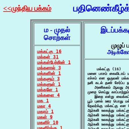
பதினெண்கீழ்
<<முந்திய பக்கம்
ம - முதல்
இடப்பக்க
சொற்கள்
முழுப்
மக்கட்கு 16
அடிக்கோ
மக்கள் 31
மக்கள்பேற்றின் 1
மக்களால் 3
    மக்கட்கு (16)

மக்களின் 1
மனை பாசம் கைவிடாய் மக
மக்களும் 3
எச்சம் என ஒருவன் மக்க
நளி கடல் தண் சேர்ப்ப நல்
மக்களுள் 1
   அணிகலம் ஆவது அடக்
மக்களே 1
முறை செய்து காப்பாற்றும
மக்களை 4
   இறை என்று வைக்கப்ப
மக 1
பூம் புனல் ஊர பொது ம
மகர 4
தேவர்க்கு மக்கட்கு என 
ஆர்கலி உலகத்து மக்கட்க
மகரம் 1
ஆர்கலி உலகத்து மக்கட்க
மகள் 9
ஆர்கலி உலகத்து மக்கட்க
மகளிர் 10
ஆர்கலி உலகத்து மக்கட்க
மகளிர்க்கு 1
ஆர்கலி உலகத்து மக்கட்க