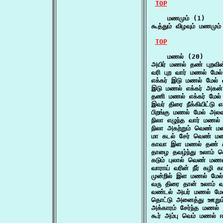
TOP
    மணமும் (1)

கூத்தும் விழவும் மணம
TOP
    மணல் (20)

அயிர் மணல் தண் புறவின
வரி புற வார் மணல் மேல்
எக்கர் இடு மணல் மேல்
இடு மணல் எக்கர் அகன் 
தணி மணல் எக்கர் மேல்
இவர் திரை நீக்கியிட்டு
பிறங்கு மணல் மேல் அல
நிலா எழுந்த வார் மணல்
நிலா அகற்றும் வெண் 
மா கடல் சேர் வெண் ம
காவா இள மணல் தண் க
தாழை தவழ்ந்து உலாம
கடும் புலால் வெண் மண
வாராய் வரின் நீர் கழ
முன்றில் இள மணல் மே
வரு திரை தான் உலாம்
வண்டல் அயர் மணல் மே
தொட்டு அனைத்து ஊறும்
அக்காரம் சேர்ந்த மணல்
கூர் அம்பு வெம் மணல் 