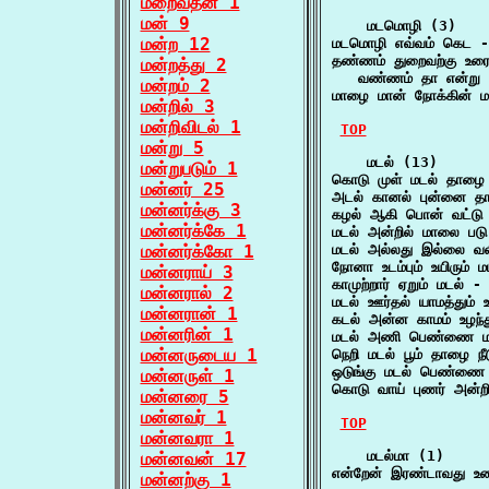
மறைவதன் 1
மன் 9
    மடமொழி (3)

மன்ற 12
மடமொழி எவ்வம் கெட -
தண்ணம் துறைவற்கு உரை
மன்றத்து 2
   வண்ணம் தா என்று 
மன்றம் 2
மாழை மான் நோக்கின் 
மன்றில் 3
மன்றிவிடல் 1
TOP
மன்று 5
    மடல் (13)

மன்றுபடும் 1
கொடு முள் மடல் தாழை க
மன்னர் 25
அடல் கானல் புன்னை தா
மன்னர்க்கு 3
கழல் ஆகி பொன் வட்டு
மன்னர்க்கே 1
மடல் அன்றில் மாலை பட
மன்னர்க்கோ 1
மடல் அல்லது இல்லை வல
நோனா உடம்பும் உயிரும் ம
மன்னராய் 3
காமுற்றார் ஏறும் மடல் -
மன்னரால் 2
மடல் ஊர்தல் யாமத்தும் 
மன்னரான் 1
கடல் அன்ன காமம் உழந்த
மன்னரின் 1
மடல் அணி பெண்ணை மலி
மன்னருடைய 1
நெறி மடல் பூம் தாழை நீட
ஒடுங்கு மடல் பெண்ணை 
மன்னருள் 1
கொடு வாய் புணர் அன்
மன்னரை 5
மன்னவர் 1
TOP
மன்னவரா 1
    மடல்மா (1)

மன்னவன் 17
என்றேன் இரண்டாவது உ
மன்னற்கு 1