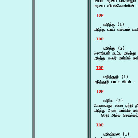
பசிப்ப மடியை கொளலும் 
மடியை வியங்கொள்ளின் 
TOP
    மடுத்த (1)

மடுத்த வாய் எல்லாம் பக
TOP
    மடுத்து (2)

சொறியார் உடம்பு மடுத்த
மடுத்து அவர் மார்பில் ம
TOP
    மடுத்துழி (1)

மடுத்துழி பாடா விடல் 
TOP
    மடுப்ப (2)

கொலைஞர் உலை ஏற்றி தீ
மடுத்து அவர் மார்பில் மகி
   நெறி அல்ல சொல்லல்
TOP
    மடுவினை (1)
