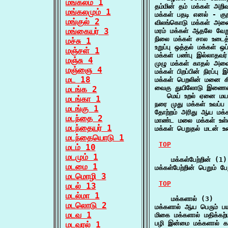
மங்கலம் 1
தம்மின் தம் மக்கள் அறி
மங்கலமும் 1
மக்கள் பதடி எனல் - கு
மங்குல் 2
விலங்கொடு மக்கள் அனை
மங்கையர் 3
மரம் மக்கள் ஆதலே வேற
நிலை மக்கள் சால உடைத
மச்சு 1
உறுப்பு ஒத்தல் மக்கள் ஒ
மஞ்சள் 1
மக்கள் பண்பு இல்லாதவர்
மஞ்சு 4
முழு மக்கள் காதல் அவ
மஞ்ஞை 4
மக்கள் பிறப்பின் நிரப்பு
மட 18
மக்கள் பெறலின் மனை கி
வைகு துயிலோடு இணைவிழை
மடங்க 2
   மெய் உறல் ஏனை மயல்
மடங்கா 1
நரை முது மக்கள் உவப்ப
மடங்கு 1
தோற்றம் அரிது ஆய மக்க
மடந்தை 2
மாண்ட மலை மக்கள் உள்ள
மடந்தையர் 1
மக்கள் பெறுதல் மடன் 
மடந்தையொடு 1
TOP
மடம் 10
மடமும் 1
    மக்கள்பேற்றின் (1)

மடமை 1
மக்கள்பேற்றின் பெறும் 
மடமொழி 3
TOP
மடல் 13
மடல்மா 1
    மக்களால் (3)

மடலொடு 2
மக்களால் ஆய பெரும் பய
மடவ 1
மிகை மக்களால் மதிக்கற
பழி இன்மை மக்களால் 
மடவரல் 1