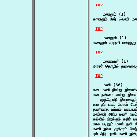
TOP
    மணலும் (1)

கானலும் சேர் வெண் 
TOP
    மணலுள் (1)

மணலுள் முழுகி மறைந்து 
TOP
    மணாளன் (1)

அரசர் தொழில் தலைவைத
TOP
    மணி (36)

கன மணி நின்று இமைக்கு
மன நன்மை என்று இவை 
   முத்தொடு இமைக்கும்
மை தீர் பசும் பொன் மே
தணியாத உள்ளம் உடையார
மண்ணி அறிப மணி நலம்
கல்லில் பிறக்கும் கதிர
மாசு படினும் மணி தன் ச
மணி இலா குஞ்சரம் வே
புல் ஆர் புரவி மணி இ