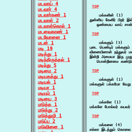
மடவாய் 4
TOP
மடவார் 4
மடவார்கண் 1
    மக்களின் (1)

மடவாள் 2
துன்னிய கேளிர் பிறர் இல
   ஒண்மைய வாய் சான்
மடவாள்கொல் 1
மடவைகாண் 1
TOP
மடவோனை 1
மடன் 1
    மக்களும் (3)

புடை பெண்டிர் மக்களும் 
மடி 19
வினையினான் நந்துவர் ம
மடித்து 1
இன்றி அமையா இரு முது 
மடிந்திருத்தல் 1
   பொன்றினமை கண்டு
மடிந்து 5
மடிமை 2
TOP
மடியகத்து 1
    மக்களுள் (1)

மடியல் 1
மக்களுள் பக்கமோ வேற
மடியா 1
மடியும் 1
TOP
மடியை 3
    மக்களே (1)

மடுத்த 1
மக்களே போல்வர் கயவர்
மடுத்து 2
மடுத்துழி 1
TOP
மடுப்ப 2
    மக்களை (4)

மடுவினை 1
எல்லா இடத்தும் கொலை 