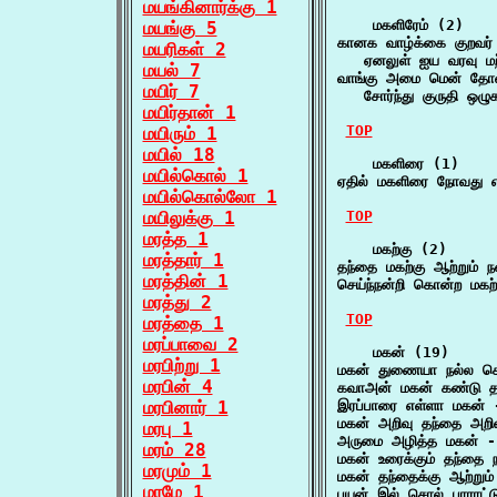
மயங்கினார்க்கு 1
    மகளிரேம் (2)

மயங்கு 5
கானக வாழ்க்கை குறவர் 
மயரிகள் 2
   ஏனலுள் ஐய வரவு 
மயல் 7
வாங்கு அமை மென் தோள் 
மயிர் 7
   சோர்ந்து குருதி ஒழ
மயிர்தான் 1
TOP
மயிரும் 1
மயில் 18
    மகளிரை (1)

மயில்கொல் 1
ஏதில் மகளிரை நோவது
மயில்கொல்லோ 1
மயிலுக்கு 1
TOP
மரத்த 1
    மகற்கு (2)

மரத்தார் 1
தந்தை மகற்கு ஆற்றும் 
மரத்தின் 1
செய்ந்நன்றி கொன்ற மகற்
மரத்து 2
TOP
மரத்தை 1
மரப்பாவை 2
    மகன் (19)

மரபிற்று 1
மகன் துணையா நல்ல க
மரபின் 4
கவாஅன் மகன் கண்டு தா
மரபினார் 1
இரப்பாரை எள்ளா மகன் 
மகன் அறிவு தந்தை அறிவ
மரபு 1
அருமை அழித்த மகன் -
மரம் 28
மகன் உரைக்கும் தந்தை
மரமும் 1
மகன் தந்தைக்கு ஆற்றும
மரமே 1
பயன் இல் சொல் பாராட்