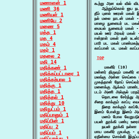
மணாளன் 1
கூற்று அன வல் வில் வ
மணி 36
   ஆற்றும்கொல் ஐய ந
தீம் புனல் ஊரன் மகள்
மணியுள் 1
நல் மலை நாடன் மகள்
மணியே 2
மாழை நுளையர் மட மக
மணை 5
மையல் நுளையர் மகள்
மத்த 1
மயல் ஊர் அரவர் மகள்
மத 4
ஈன்றாள் மகள் தன் உடன்
பாரி மட மகள் பாண்மகற்க
மதம் 4
காப்பான் மட மகள் காப்பா
மதர் 1
மதலை 2
TOP
மதி 14
மதிக்கண் 1
    மகளிர் (10)

மன்னர் திருவும் மகளிர் 
மதிக்கப்பட்டாரை 1
மலங்கு அன்ன செய்கை ம
மதிக்கற்பால 1
முகத்தான் நோய் செய்வர
மதிக்கு 1
மனைக்கு ஆக்கம் மாண்ட
மதித்த 1
படம் அணி அல்குல் பரதர்
மதித்தல் 1
   தொடலை சேர்த்து 
சிறை காக்கும் காப்பு எவன
மதித்து 10
   நிறை காக்கும் காப்
மதிநுட்பம் 1
இனம் போன்று இனம் அல்
மதிப்பானும் 1
   மனம் போல வேறுபடும
மதிப்பின் 1
பயன் தூக்கி பண்பு உரைக்
மதிப்பு 2
   நயன் தூக்கி நள்ளா 
மாய மகளிர் முயக்கு - க
மதிப்பும் 1
ஏதின்மை சொல்லி இருப்பர்
மதிப்புறத்து 1