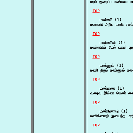
மரம் குரைப்ப மண்ணா ம
TOP
    மண்ணி (1)

மண்ணி அறிப மணி நலம்
TOP
    மண்ணின் (1)

மண்ணின் மேல் வான் புகழ்
TOP
    மண்ணும் (1)

மணி நீரும் மண்ணும் மல
TOP
    மண்ணை (1)

வரைவு இல்லா பெண் வைய
TOP
    மண்ணோடு (1)

மண்ணோடு இயைந்த மரத
TOP