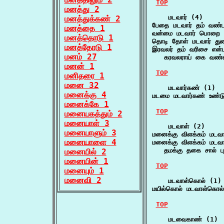
TOP
மனத்து 2
    மடவார் (4)

மனத்துக்கண் 2
பேதை மடவார் தம் வண்ட
மனத்தை 1
வன்மை மடவார் பொறை -
மனத்தொடு 1
தொடி தோள் மடவார் த
மனத்தோடு 1
இரவலர் தம் வரிசை என்பா
மனம் 27
   கரவலராய் கை வண்ம
மனன் 1
TOP
மனிதரை 1
மனை 32
    மடவார்கண் (1)

மனைக்கு 4
மடமை மடவார்கண் உண்டு
மனைக்கே 1
TOP
மனையகத்தும் 2
மனையாள் 3
    மடவாள் (2)

மனையாளும் 3
மனைக்கு விளக்கம் மடவ
மனையாளை 4
மனைக்கு விளக்கம் மடவா
   தமக்கு தகை சால் ப
மனையில் 2
மனையின் 1
TOP
மனையும் 1
மனைவி 2
    மடவாள்கொல் (1)

மயில்கொல் மடவாள்கொல்
TOP
    மடவைகாண் (1)
