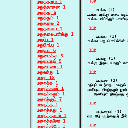
மறுத்தலும் 1
TOP
மறுத்தானை 1
    மடங்க (2)

மறுத்து 6
மடங்க எறிந்து மலை உருட
மறுத்தும் 1
மடங்க பசிப்பினும் மாண்
மறுதலை 2
TOP
மறுதலைய 1
மறுதலையார்க்கு 1
    மடங்கா (1)

மறுப்ப 1
மடங்கா மற மொய்ம்பின்
மறுபிறப்பு 1
மறுமை 6
TOP
மறுமைக்கு 3
    மடங்கு (1)

மறுமையும் 5
மடங்கு இறவு போலும் 
மறுமையை 1
மறுவந்து 1
TOP
மறை 18
    மடந்தை (2)

மறைக்க 1
மதியும் மடந்தை முகனும்
மறைக்கண் 1
மணியுள் திகழ்தரும் நூல
மறைக்கலும் 1
   அணியுள் திகழ்வது ஒ
மறைக்கும் 7
TOP
மறைத்த 1
மறைத்தது 1
    மடந்தையர் (1)

மறைத்தலால் 1
மை ஆர் மடந்தையர் இல் 
மறைத்தலோ 1
TOP
மறைத்திரோ 1