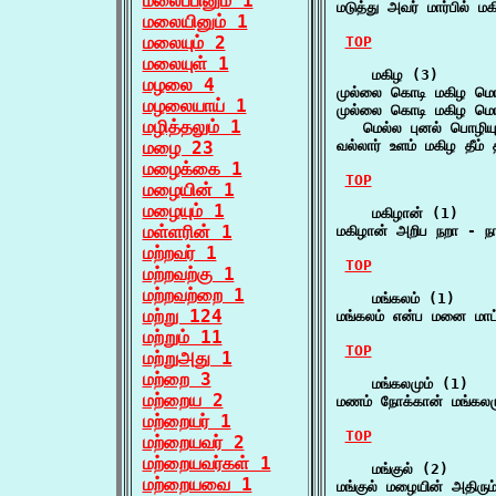
மலைப்பினும் 1
மடுத்து அவர் மார்பில் ம
மலையினும் 1
மலையும் 2
TOP
மலையுள் 1
    மகிழ (3)

மழலை 4
முல்லை கொடி மகிழ மொய
மழலையாய் 1
முல்லை கொடி மகிழ மொய்
மழித்தலும் 1
   மெல்ல புனல் பொழியு
மழை 23
வல்லார் உளம் மகிழ தீம்
மழைக்கை 1
TOP
மழையின் 1
மழையும் 1
    மகிழான் (1)

மள்ளரின் 1
மகிழான் அறிப நறா - ந
மற்றவர் 1
TOP
மற்றவற்கு 1
மற்றவற்றை 1
    மங்கலம் (1)

மற்று 124
மங்கலம் என்ப மனை மாட்
மற்றும் 11
TOP
மற்றுஅது 1
மற்றை 3
    மங்கலமும் (1)

மற்றைய 2
மணம் நோக்கான் மங்கலம
மற்றையர் 1
TOP
மற்றையவர் 2
மற்றையவர்கள் 1
    மங்குல் (2)

மற்றையவை 1
மங்குல் மழையின் அதிரு