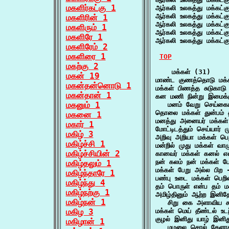
மகளிர்கட்கு 1
ஆர்கலி உலகத்து மக்கட்க
ஆர்கலி உலகத்து மக்கட்க
மகளிரின் 1
ஆர்கலி உலகத்து மக்கட்க
மகளிரும் 1
ஆர்கலி உலகத்து மக்கட்க
மகளிரே 1
ஆர்கலி உலகத்து மக்கட்க
மகளிரேம் 2
மகளிரை 1
TOP
மகற்கு 2
    மக்கள் (31)

மகன் 19
மாண்ட குணத்தொடு மக்க
மகன்தன்னொடு 1
மக்கள் பிணத்த சுடுகாட
மகன்தான் 1
கன மணி நின்று இமைக்கு
மகனும் 1
   மனம் வேறு செய்கைய
தொலை மக்கள் துன்பம் தீர
மகனை 1
மனத்து அனையர் மக்கள் 
மகார் 1
மோட்டிடத்தும் செய்யார்
மகிழ் 3
அறிவு அறியா மக்கள் 
மகிழ்ச்சி 1
மன்றில் முது மக்கள் வ
மகிழ்ச்சியின் 2
கானவர் மக்கள் கனல் 
நன் கலம் நன் மக்கள் ப
மகிழ்தலும் 1
மக்கள் பேறு அல்ல பிற 
மகிழ்ந்தாரே 1
பண்பு உடை மக்கள் பெறி
மகிழ்ந்து 4
தம் பொருள் என்ப தம் ம
மகிழ்நற்கு 1
அமிழ்தினும் ஆற்ற இனிதே
மகிழ்நன் 1
   சிறு கை அளாவிய கூ
மகிழ 3
மக்கள் மெய் தீண்டல் உட
குழல் இனிது யாழ் இனிது
மகிழான் 1
   மழலை சொல் கேளாதவ