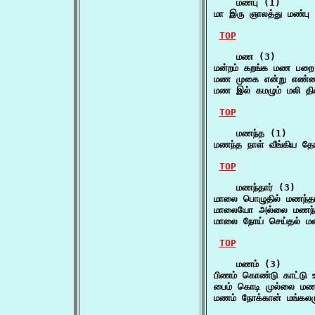
    மண்பு (1)

மா இரு ஞாலத்து மண்பு
TOP
    மண (3)

மன்றம் கறங்க மண பறை
மண முகை என்று எண்ண
மண இல் கமழும் மலி தி
TOP
    மணந்த (1)

மணந்த நாள் வீங்கிய தோ
TOP
    மணந்தார் (3)

மாலை பொழுதில் மணந்தார்
மாலையோ அல்லை மணந்தார
மாலை நோய் செய்தல் மண
TOP
    மணம் (3)

பிணம் கொண்டு காட்டு உ
பைம் கொடி முல்லை மண
மணம் நோக்கான் மங்கலம