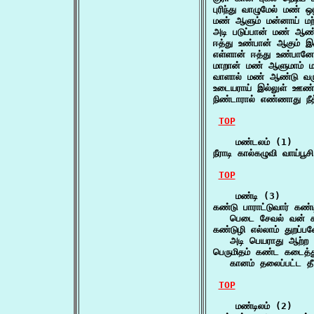
புரிந்து வாழுமேல் மண் 
மண் ஆளும் மன்னாய் மற
அடி படுப்பான் மண் ஆண
ஈத்து உண்பான் ஆகும் இ
எள்ளான் ஈத்து உண்பான
மாறான் மண் ஆளுமாம் ம
வாளால் மண் ஆண்டு வரு
உடையராய் இல்லுள் ஊண்
நிண்டாரால் எண்ணாது ந
TOP
    மண்டலம் (1)

நீராடி கால்கழுவி வாய்ப
TOP
    மண்டி (3)

கண்டு பாராட்டுவார் கண்ட
   பெடை சேவல் வன் கழு
கண்டுழி எல்லாம் துறப்ப
   அடி பெயராது ஆற்ற 
பெருமிதம் கண்ட கடைத்து
   கானம் தலைப்பட்ட த
TOP
    மண்டிலம் (2)
