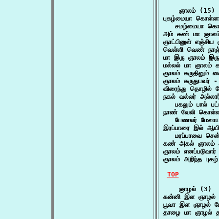
    ஞாலம் (15)

புகழ்மையா கொள்ளாத
   சமழ்மையா கொண்
அம் கண் மா ஞாலம் 
ஞாட்பினுள் எஞ்சி
வெள்ளி வெண் நாஞ
மா இரு ஞாலம் இர
மல்லல் மா ஞாலம் க
ஞாலம் கருதினும் க
ஞாலம் கருதுபவர் -
விரைந்து தொழில் கே
நகல் வல்லர் அல்லார
   பகலும் பால் பட
நாண் வேலி கொள்ள
   பேணலர் மேலாயவ
இரப்பாரை இல் ஆயி
   மரப்பாவை சென்
கண் அகல் ஞாலம் அள
ஞாலம் எனப்படுவார் 
ஞாலம் அறிந்த புகழ
TOP
    ஞாழல் (3)

கன்னி இள ஞாழல் 
பூவா இள ஞாழல் 
தாழை மா ஞாழல் த