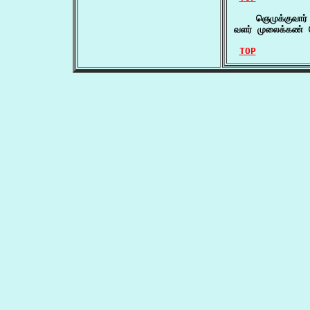
    ஞெமுக்குவார்
வளர் முலைக்கண் ஞ
TOP