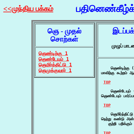
பதினெண்கீழ்
<<முந்திய பக்கம்
ஞெ - முதல்
இடப்பக
சொற்கள்
முழுப் பா
ஞெண்டிற்கு 1
ஞெண்டேயும் 1
ஞெமிர்த்திட்டு 1
    ஞெண்டிற்கு (
ஞெமுக்குவார் 1
மாவிற்கு கூற்றம் ஆ
TOP
    ஞெண்டேயும் (
ஞெண்டேயும் பார்ப்
TOP
    ஞெமிர்த்திட்டு
நெற்று கண்டு அன்ன
   குற்றி பறிக்க
TOP