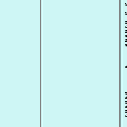
ப
 
ப
ப
ப
ப
ப
ப