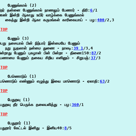
   பேணுங்கால் (2)

ிறர் தன்னை பேணுங்கால் நாணலும் பேணார் - திரி:
6
/1

ண் இன்றி ஆகாது உயிர் வாழ்க்கை பேணுங்கால்

   கைத்து இன்றி ஆகா கருமங்கள் காரிகையாய் - பழ:
400
/2,3

TOP
   பேணும் (3)

ெறு நசையால் பின் நிற்பார் இன்மையே பேணும்

   நறு நுதலாள் நன்மை துணை - நாலடி:
39 1
/3,4

ின்றாது பேணும் புகழான் பின் பின்றா - திணை150:
87
/2

பேணாமை பேணும் தகைய சிறிய எனினும் - சிறுபஞ்:
37
/3

TOP
    பேணொடும் (1)

பேணொடும் எண்ணும் எழுத்து இவை மாணொடு - ஏலாதி:
63
/2

TOP
   பேதுறவு (1)

ேதுறவு தீர பெருக்க தலையளித்து - பழ:
360
/1

TOP
   பேதுறார் (1)

ேதுறார் கேட்டல் இனிது - இனிய40:
8
/5
