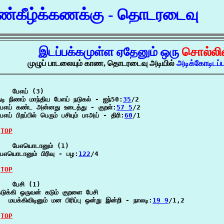
்கீழ்க்கணக்கு - தொடரடைவு
இடப்பக்கமுள்ள ஏதேனும் ஒரு
சொல்லி
முழுப் பாடலையும் காண, தொடரடைவு அடியில்
அடிக்கோடிடப
   பேஎய் (3)

டி நிணம் மாந்திய பேஎய் நடுகல் - ஐந்50:
35
/2

பேஎய் கண்ட அன்னது உடைத்து - குறள்:
57 5
/2

ேஎய் பிறப்பில் பெரும் பசியும் பாஅய் - திரி:
60
/1

TOP
    பேஎயொடானும் (1)

ேஎயொடானும் பிரிவு - பழ:
122
/4

TOP
   பேசி (1)

டுக்கி ஒருவன் கடும் குறளை பேசி

  மயக்கிவிடினும் மன பிரிப்பு ஒன்று இன்றி - நாலடி:
19 9
/1,2

TOP