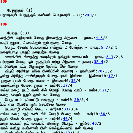
TOP
   பேதுறுதல் (1)

பெறாஅஅன் பேதுறுதல் எண்ணி பொறாஅன் - பழ:
240
/2

TOP
    பேதை (33)

மனத்தின் அழியுமாம் பேதை நினைத்து அதனை - நாலடி:
4 3
/2

ோதி குழம்பு அலைக்கும் கும்பத்தை பேதை

  பெரும் தோளி பெய்வளாய் என்னும் மீ போர்த்த - நாலடி:
5 7
/2,3

பேதையோடு யாதும் உரையற்க பேதை

  உரைக்கின் சிதைந்து உரைக்கும் ஒல்லும் வகையால் - நாலடி:
8 1
/2,3

ெற்றதாம் பேதை ஓர் சூத்திரம் மற்று அதனை - நாலடி:
32 4
/2

ா அன்றோ நட்பு அறுக்கும் தேற்றம் இல் பேதை

  விடும் அன்றோ வீங்க பிணிப்பின் அவாஅ - நான்மணி:
78
/1,2

ஆன்று அவிந்த சான்றோருள் பேதை புகல் இன்னா - இன்னா40:
17
/1

அழகுடையான் பேதை எனல் - இன்னா40:
35
/4

கொண்டன்று பேதை நுதல் - கார்40:
17
/4

செல்வ மழை தடம் கண் சில் மொழி பேதை வாய் - கார்40:
21
/3

ஊதை உளரும் நறும் தண் கா பேதை

  பெரு மடம் நம்மாட்டு உரைத்து - கார்40:
30
/3,4

டம் என ஆங்கே குறி செய்தேம் பேதை

   மடமொழி எவ்வம் கெட - கார்40:
33
/3,4

செல்வ மழை மதர் கண் சில் மொழி பேதை ஊர் - கார்40:
36
/3

ந்தும் மென் பேதை நுதல் - கார்40:
40
/4

ேதை மடவார் தம் வண்டல் விளக்கு அயரும் - ஐந்50:
46
/2

ொல் களிறு அன்னான் பின் செல்லும்கொல் என் பேதை

  மெல் விரல் சேப்ப நடந்து - ஐந்70:
42
/3,4
