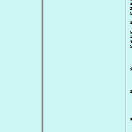
ப
ப
ப
 
ப
ப
ப
ப
ப
 
 
ப