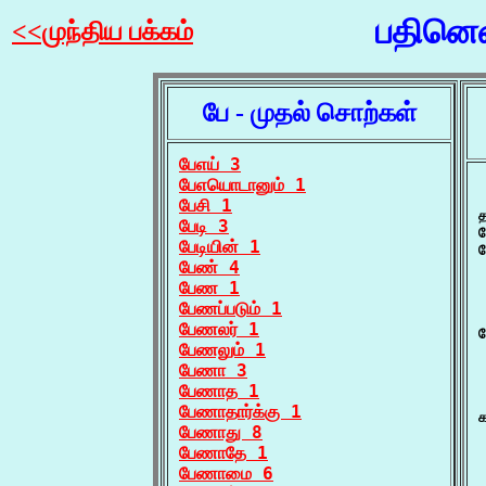
பதினெண
<<முந்திய பக்கம்
பே - முதல் சொற்கள்
பேஎய் 3
பேஎயொடானும் 1
 
பேசி 1
த
பேடி 3
பேடியின் 1
ப
பேண் 4
பேண 1
பேணப்படும் 1
பேணலர் 1
ப
பேணலும் 1
பேணா 3
பேணாத 1
 
பேணாதார்க்கு 1
க
பேணாது 8
 
பேணாதே 1
பேணாமை 6