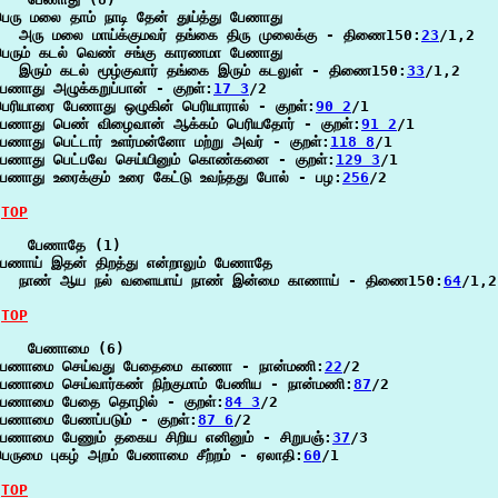
ெரு மலை தாம் நாடி தேன் துய்த்து பேணாது

   அரு மலை மாய்க்குமவர் தங்கை திரு முலைக்கு - திணை150:
23
/1,2

பெரும் கடல் வெண் சங்கு காரணமா பேணாது

  இரும் கடல் மூழ்குவார் தங்கை இரும் கடலுள் - திணை150:
33
/1,2

ேணாது அழுக்கறுப்பான் - குறள்:
17 3
/2

ெரியாரை பேணாது ஒழுகின் பெரியாரால் - குறள்:
90 2
/1

பேணாது பெண் விழைவான் ஆக்கம் பெரியதோர் - குறள்:
91 2
/1

ேணாது பெட்டார் உளர்மன்னோ மற்று அவர் - குறள்:
118 8
/1

பேணாது பெட்பவே செய்யினும் கொண்கனை - குறள்:
129 3
/1

ேணாது உரைக்கும் உரை கேட்டு உவந்தது போல் - பழ:
256
/2

TOP
    பேணாதே (1)

ேணாய் இதன் திறத்து என்றாலும் பேணாதே

   நாண் ஆய நல் வளையாய் நாண் இன்மை காணாய் - திணை150:
64
/1,2

TOP
    பேணாமை (6)

பேணாமை செய்வது பேதைமை காணா - நான்மணி:
22
/2

பேணாமை செய்வார்கண் நிற்குமாம் பேணிய - நான்மணி:
87
/2

பேணாமை பேதை தொழில் - குறள்:
84 3
/2

பேணாமை பேணப்படும் - குறள்:
87 6
/2

பேணாமை பேணும் தகைய சிறிய எனினும் - சிறுபஞ்:
37
/3

ெருமை புகழ் அறம் பேணாமை சீற்றம் - ஏலாதி:
60
/1

TOP