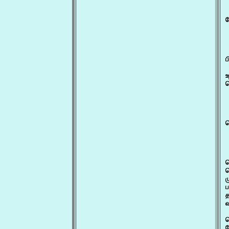
ப
உ
ப
ப
ப
வ
 
ப