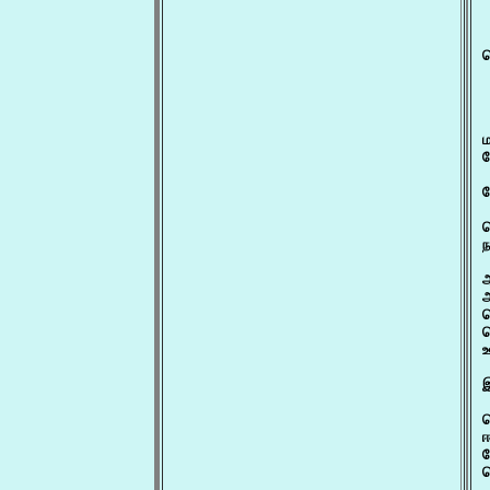
 
க
 
 
ப
ந
 
 
இ
ஈ
ப
க
 