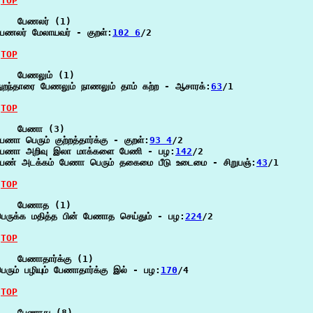
TOP
    பேணலர் (1)

ேணலர் மேலாயவர் - குறள்:
102 6
/2

TOP
    பேணலும் (1)

ுறந்தாரை பேணலும் நாணலும் தாம் கற்ற - ஆசாரக்:
63
/1

TOP
    பேணா (3)

ேணா பெரும் குற்றத்தார்க்கு - குறள்:
93 4
/2

பேணா அறிவு இலா மாக்களை பேணி - பழ:
142
/2

பேண் அடக்கம் பேணா பெரும் தகைமை பீடு உடைமை - சிறுபஞ்:
43
/1

TOP
    பேணாத (1)

ெருக்க மதித்த பின் பேணாத செய்தும் - பழ:
224
/2

TOP
   பேணாதார்க்கு (1)

ெரும் பழியும் பேணாதார்க்கு இல் - பழ:
170
/4

TOP
    பேணாது (8)
