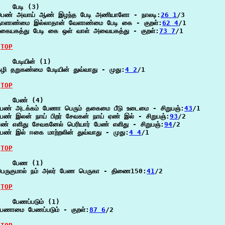
   பேடி (3)

பெண் அவாய் ஆண் இழந்த பேடி அணியாளோ - நாலடி:
26 1
/3

தாளாண்மை இல்லாதான் வேளாண்மை பேடி கை - குறள்:
62 4
/1

பகையகத்து பேடி கை ஒள் வாள் அவையகத்து - குறள்:
73 7
/1

TOP
   பேடியின் (1)

ழி தறுகண்மை பேடியின் துவ்வாது - முது:
4 2
/1

TOP
    பேண் (4)

பேண் அடக்கம் பேணா பெரும் தகைமை பீடு உடைமை - சிறுபஞ்:
43
/1

ேண் இலன் நாய் பிறர் சேவகன் நாய் ஏண் இல் - சிறுபஞ்:
93
/2

ண் எளிது சேவகனேல் பெரியார் பேண் எளிது - சிறுபஞ்:
94
/2

ேண் இல் ஈகை மாற்றலின் துவ்வாது - முது:
4 4
/1

TOP
    பேண (1)

பெருகுமால் நம் அலர் பேண பெருகா - திணை150:
41
/2

TOP
   பேணப்படும் (1)

பேணாமை பேணப்படும் - குறள்:
87 6
/2
