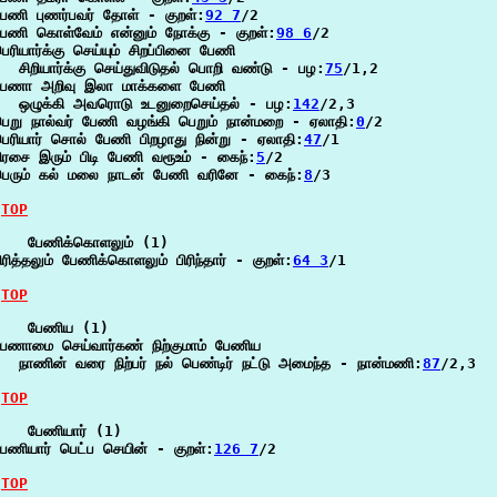
ேணி புணர்பவர் தோள் - குறள்:
92 7
/2

ேணி கொள்வேம் என்னும் நோக்கு - குறள்:
98 6
/2

ெரியார்க்கு செய்யும் சிறப்பினை பேணி

  சிறியார்க்கு செய்துவிடுதல் பொறி வண்டு - பழ:
75
/1,2

பேணா அறிவு இலா மாக்களை பேணி

   ஒழுக்கி அவரொடு உடனுறைசெய்தல் - பழ:
142
/2,3

ெறு நால்வர் பேணி வழங்கி பெறும் நான்மறை - ஏலாதி:
0
/2

ெரியார் சொல் பேணி பிறழாது நின்று - ஏலாதி:
47
/1

ிரசை இரும் பிடி பேணி வரூஉம் - கைந்:
5
/2

பெரும் கல் மலை நாடன் பேணி வரினே - கைந்:
8
/3

TOP
    பேணிக்கொளலும் (1)

ிரித்தலும் பேணிக்கொளலும் பிரிந்தார் - குறள்:
64 3
/1

TOP
    பேணிய (1)

ேணாமை செய்வார்கண் நிற்குமாம் பேணிய

  நாணின் வரை நிற்பர் நல் பெண்டிர் நட்டு அமைந்த - நான்மணி:
87
/2,3

TOP
   பேணியார் (1)

ேணியார் பெட்ப செயின் - குறள்:
126 7
/2

TOP