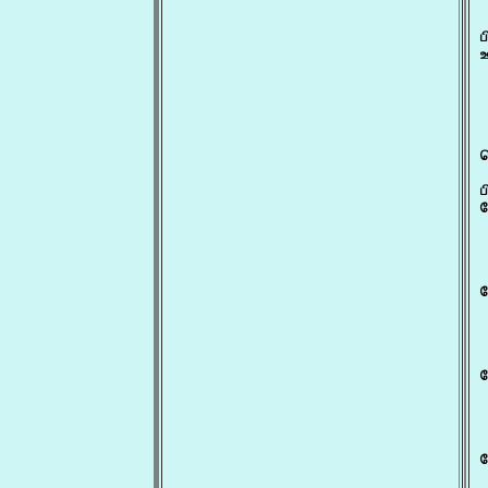
 
ப
ஊ
 
ப
ப
 
ப
 
ப