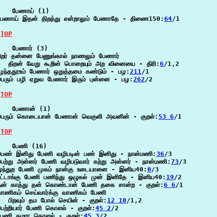
    பேணாய் (1)

பேணாய் இதன் திறத்து என்றாலும் பேணாதே - திணை150:
64
/1

TOP
    பேணார் (3)

ிறர் தன்னை பேணுங்கால் நாணலும் பேணார்

   திறன் வேறு கூறின் பொறையும் அற வினையை - திரி:
6
/1,2

ழந்ததூஉம் பேணார் ஒறுத்தமை கண்டும் - பழ:
211
/1

ெரும் பழி ஏறுவ பேணார் இரும் புன்னை - பழ:
262
/2

TOP
    பேணான் (1)

பெரும் கொடையான் பேணான் வெகுளி அவனின் - குறள்:
53 6
/1

TOP
    பேணி (16)

பெண் இனிது பேணி வழிபடின் பண் இனிது - நான்மணி:
36
/3

ெற்று அன்னர் பேணி வழிபடுவார் கற்று அன்னர் - நான்மணி:
73
/3

முந்துற பேணி முகம் நான்கு உடையானை - இனிய40:
0
/3

ட்டாங்கு பேணி பணிந்து ஒழுகல் முன் இனிதே - இனிய40:
19
/2

தன் காத்து தன் கொண்டான் பேணி தகை சான்ற - குறள்:
6 6
/1

ாணிகம் செய்வார்க்கு வாணிகம் பேணி

  பிறவும் தம போல் செயின் - குறள்:
12 10
/1,2

ெற்றியார் பேணி கொளல் - குறள்:
45 2
/2

பேணி தமரா கொளல் - குறள்:
45 3
/2
