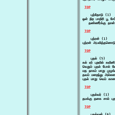
TOP
    புத்தோடு (1)

ஒள் நிற பாதிரி பூ சேர
   தண்ணீர்க்கு தான்
TOP
    புத்ரன் (1)

புத்ரன் அபவித்தனொட
TOP
    புதல் (5)

கல் ஏர் புறவில் கவின
வெறும் புதல் போல் 
மத நாகம் மாறு முழங
தவம் மறைந்து அல்லவை
புதல் மாறு வெம் கான
TOP
    புதல்வர் (1)

தமக்கு தகை சால் பு
TOP
    புதல்வன் (6)
