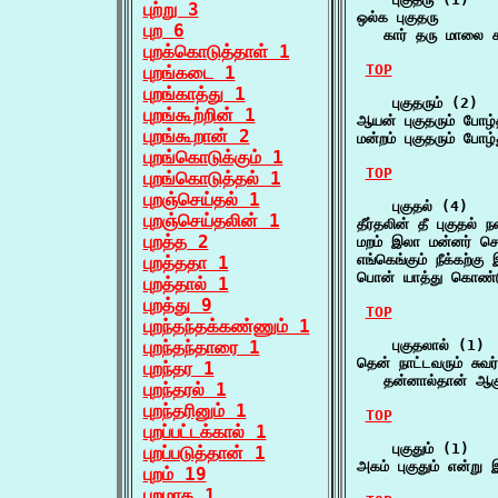
புற்று 3
ஒல்க புகுதரு

புற 6
   கார் தரு மாலை க
புறக்கொடுத்தாள் 1
TOP
புறங்கடை 1
புறங்காத்து 1
    புகுதரும் (2)

புறங்கூற்றின் 1
ஆயன் புகுதரும் போழ
புறங்கூறான் 2
மன்றம் புகுதரும் போழ
புறங்கொடுக்கும் 1
TOP
புறங்கொடுத்தல் 1
புறஞ்செய்தல் 1
    புகுதல் (4)

புறஞ்செய்தலின் 1
தீர்தலின் தீ புகுதல்
புறத்த 2
மறம் இலா மன்னர் ச
எங்கெங்கும் நீக்கற்க
புறத்ததா 1
பொன் யாத்து கொண்ட
புறத்தால் 1
புறத்து 9
TOP
புறந்தந்தக்கண்ணும் 1
புறந்தந்தாரை 1
    புகுதலால் (1)

தென் நாட்டவரும் சுவர்க
புறந்தர 1
   தன்னால்தான் ஆகு
புறந்தரல் 1
புறந்தரினும் 1
TOP
புறப்பட்டக்கால் 1
    புகுதும் (1)

புறப்படுத்தான் 1
அகம் புகுதும் என்று
புறம் 19
புறமாக 1