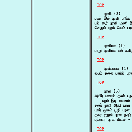
TOP
    புரவி (3)

பண் இல் புரவி பரிப்
புல் ஆர் புரவி மணி
வெறும் புறம் வெம் 
TOP
    புரவியா (1)

பாறு புரவியா பல் கள
TOP
    புரள்பவை (1)

பைம் தலை பாரில் பு
TOP
    புரள (5)

அயிர் மணல் தண் புறவ
   உரும் இடி வானம்
தண் துளி ஆலி புரள ப
புகர் முகம் பூழி புர
தகர குழல் புரள தாழ
புல்லார் புரள விடல் -
TOP