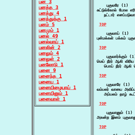
புன 3
    புகுவரே (1)

புனத்த 3
சுட்டுக்கோல் போல எரிய
புனத்து 4
   நட்டார் எனப்படுவா
புனத்துக்கு 1
புனம் 5
TOP
புனமும் 1
    புகுவாய் (1)

புனல் 49
புன்மக்கள் பக்கம் பு
புனல்வாய் 1
புனலின் 2
TOP
புனலும் 4
    புகுவார்க்கும் (1)
புனலுள் 2
மெய் நீரர் ஆகி விரிய பு
புனலோடு 1
   பொய் நீரர் ஆகி ப
புனை 9
புனைந்த 1
TOP
புனைய 1
    புகுவாரே (1)

புனையிழையாய் 1
வம்பலர் வாயை அவிப்பா
புனையினும் 1
   அம்பலம் தாழ் கூட
புனைவாள் 1
TOP
    புகுவானும் (1)

அகன்ற இனம் புகுவானு
TOP