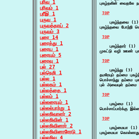
புரிவு 1
புகழ்தலின் வைதலே ந
புரிவும் 1
TOP
புரீஇ 1
புருவ 1
    புகழ்ந்தவை (1)

புருவத்தாய் 2
புகழ்ந்தவை போற்றி ச
புருவம் 3
புரை 14
TOP
புரைத்து 1
    புகழ்ந்தார் (1)

புரைய 1
முகட்டு வழி ஊண் புக
புரையும் 5
புரைவு 1
TOP
புல் 27
    புகழ்ந்து (3)

புல்நெறி 1
தமரேயும் தம்மை புகழ்
புல்ல 1
பொச்சாந்து தம்மை புக
புல்லகம் 1
புல் அவையுள் தம்மை ப
புல்லத்தை 1
TOP
புல்லம் 1
புல்லரையும் 1
    புகழ்மை (1)

புல்லல்பாற்று 1
பொச்சாப்பார்க்கு இல
புல்லறிவாளர் 2
TOP
புல்லறிவின் 1
புல்லறிவினார் 2
    புகழ்மையா (1)

புல்லறிவினாரோடு 1
புகழ்மையா கொள்ளாது
புல்லறிவு 4