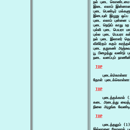
நல் புடை கொண்டமை 
இடை எலாம் இன்னாமை 
புடை பெண்டிர் மக்களு
இடையுள் இழுது ஒப்ப
புடை எலாம் புன்னை
புடை நெடும் காது உ
புல்லி புடை பெயரா ம
புல்ல புடை பெயரா கங்
நல் புடை இலாளர் தொ
விகிர்தம் கதம் கரத
புடை தறுகண் அஞ்சுவா
பூ பிழைத்து வண்டு 
நடை வனப்பும் நாணின்
TOP
    புடைக்கொள்ளா 
தோள் புடைக்கொள்ளா 
TOP
    புடைத்தக்கால் (
கடை அடைத்து வைத்து
நிலை அழுங்க வேண்டி
TOP
    புடைத்தலும் (1)
இல்லாளை கோலால் புட