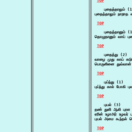
TOP
    புதைத்தாலும் (1
புதைத்தாலும் நாறாத 
TOP
    புதைத்தானும் (1
தொழுதானும் வாய் பு
TOP
    புதைத்து (2)

வாழை முது காய் கடு
பொருளினை துவ்வான் ப
TOP
    புய்ந்து (1)

புய்ந்து கால் போகி
TOP
    புயல் (3)

தண் துளி ஆலி புரள ப
ஏரின் உழாஅர் உழவர் ப
புயல் அமை கூந்தல்
TOP