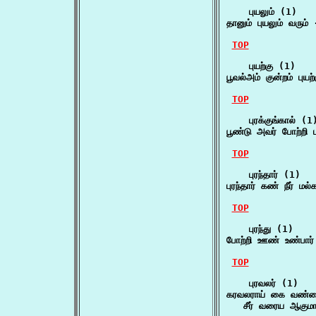
    புயலும் (1)

தானும் புயலும் வரும்
TOP
    புயற்கு (1)

பூவல்அம் குன்றம் பு
TOP
    புரக்குங்கால் (1)
பூண்டு அவர் போற்றி ப
TOP
    புரந்தார் (1)

புரந்தார் கண் நீர் மல
TOP
    புரந்து (1)

போற்றி ஊண் உண்பார் 
TOP
    புரவலர் (1)

கரவலராய் கை வண்மை 
   சீர் வரைய ஆகுமா