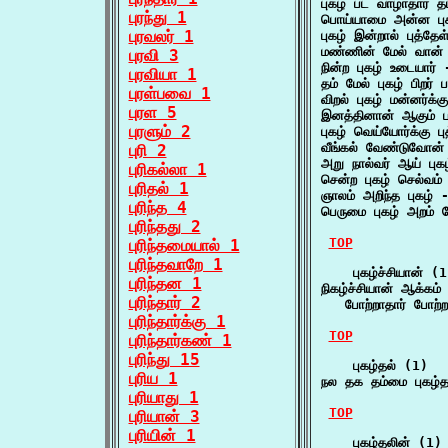
புகழ் பட வாழாதார் த
புரந்து 1
பொய்யாமை அன்ன புக
புரவலர் 1
புகழ் இன்றால் புத்தேள
மண்ணின் மேல் வான் பு
புரவி 3
நின்ற புகழ் உடையார் 
புரவியா 1
தம் மேல் புகழ் பிறர்
புரள்பவை 1
விறல் புகழ் மன்னர்க்
புரள 5
இனத்தினான் ஆகும் பழ
புரளும் 2
புகழ் வெய்யோர்க்கு ப
வீங்கல் வேண்டுவோன்
புரி 2
அறு நால்வர் ஆய் பு
புரிகல்லா 1
சென்ற புகழ் செல்வம் 
புரிதல் 1
ஞாலம் அறிந்த புகழ் 
புரிந்த 4
பெருமை புகழ் அறம் 
புரிந்தது 2
TOP
புரிந்தமையால் 1
புரிந்தவாறே 1
    புகழ்ச்சியான் (1
புரிந்தன 1
நிகழ்ச்சியான் ஆக்கம் 
புரிந்தார் 2
   போற்றாதார் போற்ற
புரிந்தார்க்கு 1
TOP
புரிந்தார்கண் 1
புரிந்து 15
    புகழ்தல் (1)

புரிய 1
நல தக தம்மை புகழ்த
புரியாது 1
TOP
புரியான் 3
புரியின் 1
    புகழ்தலின் (1)
