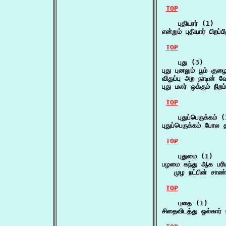
TOP
    புதியார் (1)

என்றும் புதியார் பிறப
TOP
    புது (3)

புது புனலும் பூம் குழ
விதுப்பு அற நாடின் வ
புது மலர் ஒக்கும் நி
TOP
    புதுப்பெருக்கம் (
புதுப்பெருக்கம் போல 
TOP
    புதுமை (1)

பழமை கந்து ஆக பரியா
   முழ நட்பின் சாண்
TOP
    புதை (1)

சிதைவிடத்து ஒல்கார்