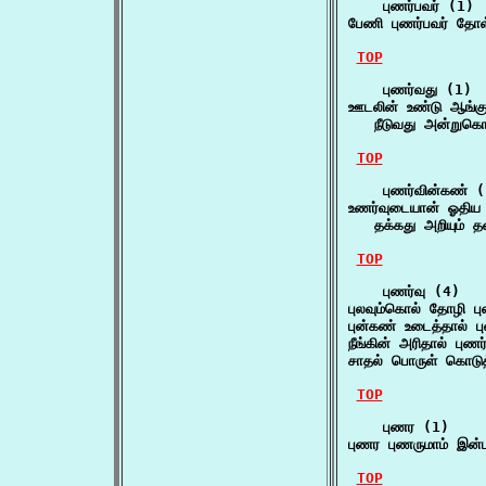
    புணர்பவர் (1)

பேணி புணர்பவர் தோள
TOP
    புணர்வது (1)

ஊடலின் உண்டு ஆங்கு 
   நீடுவது அன்றுகொ
TOP
    புணர்வின்கண் (
உணர்வுடையான் ஓதிய ந
   தக்கது அறியும் த
TOP
    புணர்வு (4)

புலவும்கொல் தோழி 
புன்கண் உடைத்தால் ப
நீங்கின் அரிதால் புணர
சாதல் பொருள் கொடுத
TOP
    புணர (1)

புணர புணருமாம் இன்ப
TOP