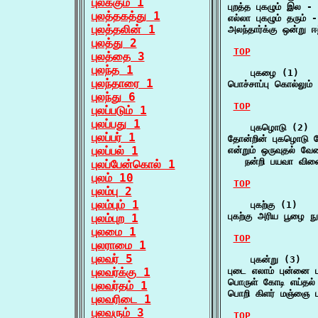
புலக்கும் 1
புறத்த புகழும் இல - 
புலத்தகத்து 1
எல்லா புகழும் தரும் -
புலத்தலின் 1
அலந்தார்க்கு ஒன்று ஈந
புலத்து 2
TOP
புலத்தை 3
புலந்த 1
    புகழை (1)

புலந்தாரை 1
பொச்சாப்பு கொல்லும
புலந்து 6
TOP
புலப்படும் 1
புலப்பது 1
    புகழொடு (2)

புலப்பர் 1
தோன்றின் புகழொடு 
புலப்பல் 1
என்றும் ஒருவுதல் வேண
   நன்றி பயவா வின
புலப்பேன்கொல் 1
புலம் 10
TOP
புலம்பு 2
புலம்பும் 1
    புகற்கு (1)

புகற்கு அரிய பூழை ந
புலம்புற 1
புலமை 1
TOP
புலராமை 1
புலவர் 5
    புகன்று (3)

புலவர்க்கு 1
புடை எலாம் புன்னை
பொருள் கோடி எய்தல் 
புலவர்தம் 1
பொறி கிளர் மஞ்ஞை பு
புலவரிடை 1
புலவரும் 3
TOP