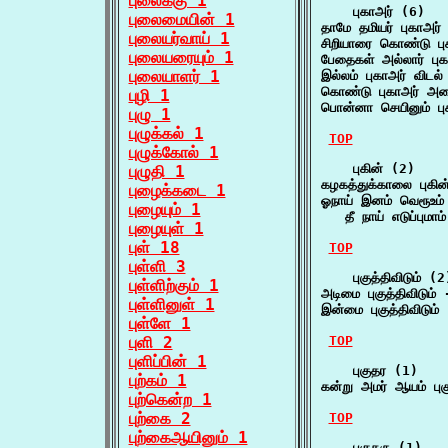
புலைக்கு 1
    புகாஅர் (6)

புலைமையின் 1
தாமே தமியர் புகாஅர்
புலையர்வாய் 1
சிறியாரை கொண்டு பு
புலையரையும் 1
பேதைகள் அல்லார் புக
புலையாளர் 1
இல்லம் புகாஅர் விடல
கொண்டு புகாஅர் அ
புழி 1
பொன்னா செயினும் ப
புழு 1
புழுக்கல் 1
TOP
புழுக்கோல் 1
    புகின் (2)

புழுதி 1
கழகத்துக்காலை புகின
புழைக்கடை 1
ஓநாய் இனம் வெரூஉம் வ
புழையும் 1
   தீ நாய் எடுப்புமா
புழையுள் 1
புள் 18
TOP
புள்ளி 3
    புகுத்திவிடும் (2)
புள்ளிற்கும் 1
அடிமை புகுத்திவிடும் 
புள்ளினுள் 1
இன்மை புகுத்திவிடும்
புள்ளே 1
புளி 2
TOP
புளிப்பின் 1
    புகுதர (1)

புற்கம் 1
கன்று அமர் ஆயம் பு
புற்கென்ற 1
புற்கை 2
TOP
புற்கைஆயினும் 1
    புகுதரு (1)
