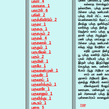
புல்லா புன்கோட்டி புலவ
புகார் 4
   கல்லாத சொல்லும்
புகாவாக 1
நல்லாரிடை புக்கு ந
புகாஅர் 6
பிச்சை புக்கு உண்ப
புகின் 2
புக்கு அமர் அட்ட க
புகுத்திவிடும் 2
பெண்ணைஅம் தோட்டம்
புகுதர 1
நீலத்து புக்கு ஒளிக்க
வாரிக்கு புக்கு நின
புகுதரு 1
நெஞ்சம் வாய் புக்
புகுதரும் 2
தான் புக்கு அழுந்தும
புகுதல் 4
மண் புக்கு மாய்வது 
புகுதலால் 1
பிச்சை புக்கு உண்பான் 
புகுதும் 1
எங்கு உற்று சேறிரோ எ
   எதிர் முகமா நின்ற
புகுபவேல் 1
பூ புக்கு வண்டு ஆர்க
புகும் 2
புகல் அரியார் புக்க
புகுமின் 1
இருள் புக்கு இருப்பி
புகுமே 1
செருக்கு உடை மன்னர
புகுவதன்முன் 1
போம் ஆறு அறியா புலன
   சாம் மா கண் க
புகுவரே 1
ஞானம் அறிவார் இடை ப
புகுவாய் 1
குலத்து சிறியார் கலாம்
புகுவார்க்கும் 1
   விலக்குவார் மேலு
புகுவாரே 1
உரையுடை மன்னருள் ப
புகுவானும் 1
நல் அவையுள் புக்கு 
புகுவித்து 1
புன்னைஅxம் கானலுள் 
புகூஉம் 1
TOP
புகை 5