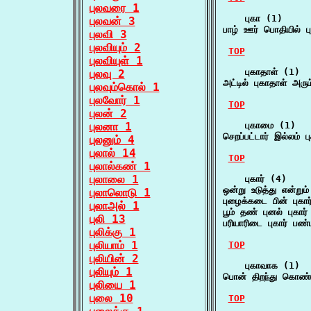
புலவரை 1
    புகா (1)

புலவன் 3
பாழ் ஊர் பொதியில் ப
புலவி 3
புலவியும் 2
TOP
புலவியுள் 1
    புகாதாள் (1)

புலவு 2
அட்டில் புகாதாள் அர
புலவும்கொல் 1
புலவோர் 1
TOP
புலன் 2
புலனா 1
    புகாமை (1)

செறப்பட்டார் இல்லம்
புலனும் 4
புலால் 14
TOP
புலால்கண் 1
புலாலை 1
    புகார் (4)

ஒன்று உடுத்து என்று
புலாலொடு 1
புழைக்கடை பின் புகா
புலாஅல் 1
பூம் தண் புனல் புகார
புலி 13
பரியாரிடை புகார் பண
புலிக்கு 1
புலியாம் 1
TOP
புலியின் 2
    புகாவாக (1)

புலியும் 1
பொன் திறந்து கொண்ட
புலியை 1
புலை 10
TOP