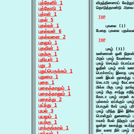
புத்தேளிர் 1
விருந்தினனாய் வேற்றூர
தொடுத்தாண்டு அவை ப
புத்தோடு 1
புத்ரன் 1
TOP
புதல் 5
புதல்வர் 1
    புகலை (1)

புதல்வன் 6
பேதை புகலை புதல்வ
புதல்வனை 2
TOP
புதலும் 1
புதவின் 1
    புகழ் (31)

புதற்கு 1
உண்ணான் ஒளி நிறான் 
அறம் புகழ் கேண்மை 
புதியார் 1
புகழ் செய்யும் பொய்
புது 3
ஓதின் புகழ் சால் உண
புதுப்பெருக்கம் 1
பொச்சாப்பு இலாத பு
புதுமை 1
மண் இயல் ஞாலத்து மன
புதை 1
கெடாஅ புகழ் வேட்கை
மிக்க மிகு புகழ் தாங
புதைத்தாலும் 1
புகழ் மிகு சாந்து எற
புதைத்தானும் 1
கோடா புகழ் மாறன்
புதைத்து 2
புல்லகம் ஏய்க்கும் 
புய்ந்து 1
பொருள் சேர் புகழ் புரி
புயல் 3
புகழ் புரிந்த இல் இ
புயலும் 1
பொன்றும் துணையும் ப
ஈவார் மேல் நிற்கும் ப
புயற்கு 1
ஒன்றா உலகத்து உயர்ந்
புரக்குங்கால் 1
நில வரை நீள் புகழ் 
புரந்தார் 1