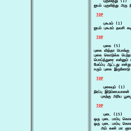
    புகுவித்து (1)

ஐயம் புகுவித்து அரு ந
TOP
    புகூஉம் (1)

ஐயம் புகூஉம் தவசி 
TOP
    புகை (5)

புகை வித்தா பொங்கு
புகை கொடுக்க பெற்ற
பொய்த்துரை என்னும் 
மேய்ப்பு ஆட்டது என
ஈரும் புகை இருளோடு 
TOP
    புகையும் (1)

நிரப்பு இடும்பையாளன் ப
   புகற்கு அரிய பூழ
TOP
    புடை (15)

ஒரு புடை பாம்பு கொள
ஒரு புடை பாம்பு கொள
   அம் கண் மா ஞாலம