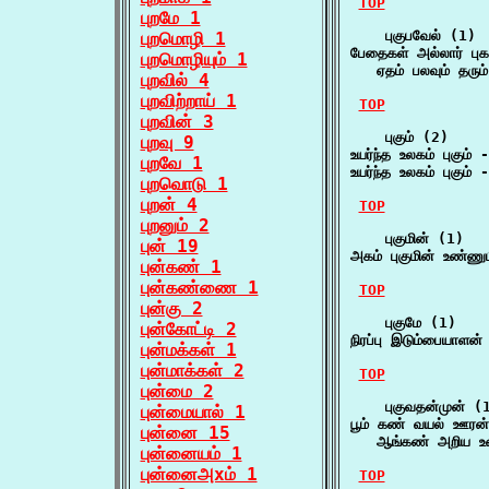
TOP
புறமே 1
    புகுபவேல் (1)

புறமொழி 1
பேதைகள் அல்லார் புகா
புறமொழியும் 1
   ஏதம் பலவும் தரும
புறவில் 4
புறவிற்றாய் 1
TOP
புறவின் 3
    புகும் (2)

புறவு 9
உயர்ந்த உலகம் புகும்
புறவே 1
உயர்ந்த உலகம் புகும் 
புறவொடு 1
புறன் 4
TOP
புறனும் 2
    புகுமின் (1)

புன் 19
அகம் புகுமின் உண்ணும
புன்கண் 1
புன்கண்ணை 1
TOP
புன்கு 2
    புகுமே (1)

புன்கோட்டி 2
நிரப்பு இடும்பையாளன்
புன்மக்கள் 1
புன்மாக்கள் 2
TOP
புன்மை 2
    புகுவதன்முன் (1
புன்மையால் 1
பூம் கண் வயல் ஊரன் ப
புன்னை 15
   ஆங்கண் அறிய 
புன்னையம் 1
புன்னைஅxம் 1
TOP