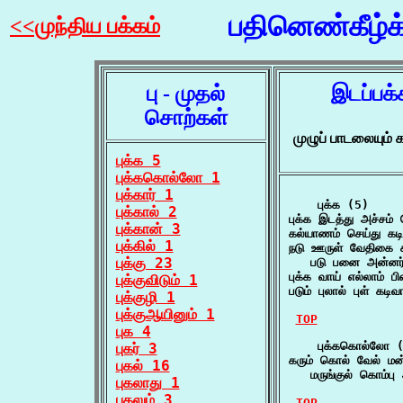
பதினெண்கீழ்
<<முந்திய பக்கம்
பு - முதல்
இடப்பக்
சொற்கள்
முழுப் பாடலையும
புக்க 5
புக்ககொல்லோ 1
புக்கார் 1
    புக்க (5)

புக்கால் 2
புக்க இடத்து அச்சம்
புக்கான் 3
கல்யாணம் செய்து கடி
புக்கில் 1
நடு ஊருள் வேதிகை சுற
புக்கு 23
   படு பனை அன்னர் 
புக்க வாய் எல்லாம் 
புக்குவிடும் 1
படும் புலால் புள் கட
புக்குழி 1
புக்குஆயினும் 1
TOP
புக 4
    புக்ககொல்லோ (
புகர் 3
கரும் கொல் வேல் மன
புகல் 16
   மருங்குல் கொம்ப
புகலாது 1
புகலும் 3
TOP