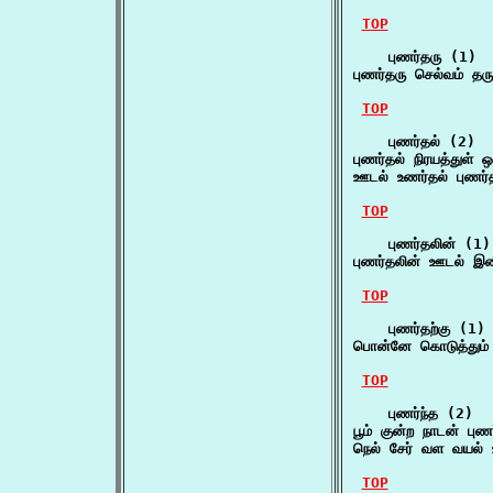
TOP
    புணர்தரு (1)

புணர்தரு செல்வம் தரு
TOP
    புணர்தல் (2)

புணர்தல் நிரயத்துள் 
ஊடல் உணர்தல் புணர்
TOP
    புணர்தலின் (1)

புணர்தலின் ஊடல் இன
TOP
    புணர்தற்கு (1)

பொன்னே கொடுத்தும் 
TOP
    புணர்ந்த (2)

பூம் குன்ற நாடன் ப
நெல் சேர் வள வயல்
TOP