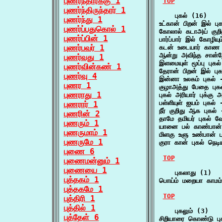
புணர்ந்தார்க்கு 1
TOP
புணர்ந்திருந்தார் 1
    புகல் (16)

புணர்ந்து 1
உட்கான் பிறன் இல் பு
புணர்ப்பதுகொல் 1
கோலால் கடாஅய் குறின
புணர்ப்பின் 1
பார்ப்பார் இல் கோழி
புணர்பவர் 1
கடன் உடையார் காண 
ஆன்று அவிந்த சான்
புணர்வது 1
இளமையுள் மூப்பு புக
புணர்வின்கண் 1
தேரான் பிறன் இல் புக
புணர்வு 4
இன்னா உலகம் புகல் -
புணர 1
குழாஅத்து பேதை புகல
புணராது 1
புகல் அரியார் புக்க
பள்ளியுள் ஐயம் புகல்
புணரார் 1
நீர் குறிது ஆக புகல்
புணரின் 2
தாமே தமியர் புகல் 
புணரும் 1
யானை பல் காண்பான்
புணருமாம் 1
மிளகு உளு உண்பான் 
புணருமே 1
குரா கான் புகல் நெட
புணை 6
TOP
புணைமன்னும் 1
புணையை 1
    புகலாது (1)

புத்தகம் 1
பொய்ம் மறையா காமம்
புத்தகமே 1
TOP
புத்திரி 1
புத்தில் 1
    புகலும் (3)

புத்தேள் 6
சிறியாரை கொண்டு புக