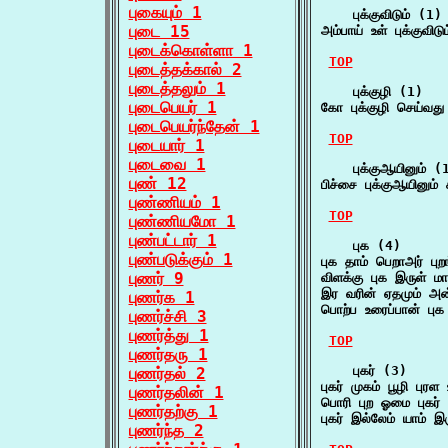
புகையும் 1
    புக்குவிடும் (1)

புடை 15
அம்பாய் உள் புக்குவிட
புடைக்கொள்ளா 1
TOP
புடைத்தக்கால் 2
புடைத்தலும் 1
    புக்குழி (1)

புடைபெயர் 1
கோ புக்குழி செய்வத
புடைபெயர்ந்தேன் 1
TOP
புடையார் 1
புடைவை 1
    புக்குஆயினும் (1
புண் 12
பிச்சை புக்குஆயினும
புண்ணியம் 1
TOP
புண்ணியமோ 1
புண்பட்டார் 1
    புக (4)

புண்படுக்கும் 1
புக தாம் பெறாஅர் புற
புணர் 9
விளக்கு புக இருள் ம
இர வரின் ஏதமும் அ
புணர்க 1
பொற்ப உரைப்பான் பு
புணர்ச்சி 3
புணர்த்து 1
TOP
புணர்தரு 1
    புகர் (3)

புணர்தல் 2
புகர் முகம் பூழி புர
புணர்தலின் 1
பொரி புற ஓமை புகர் 
புணர்தற்கு 1
புகர் இல்லேம் யாம் இர
புணர்ந்த 2