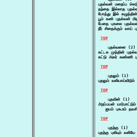
புதல்வன் மறைப்ப கெட
தந்தை இல்லாத புதல
போத்து இல் கழுத்தி
பூம் கண் புதல்வன் மி
பேதை புகலை புதல்வ
நீர் சிதைக்கும் வாய
TOP
    புதல்வனை (2)

கட்டக முத்தின் புதல
கட்டு அலர் கண்ணி 
TOP
    புதலும் (1)

புதலும் வலியாய்விடும
TOP
    புதவின் (1)

அறப்பயன் யார்மாட்டும
   ஐயம் புகூஉம் தவ
TOP
    புதற்கு (1)

புதற்கு புலியும் வலிய