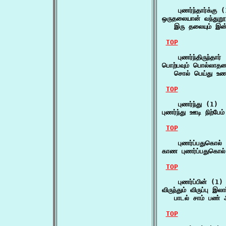
    புணர்ந்தார்க்கு (
ஒருதலையான் வந்துறூஉம் 
   இரு தலையும் இன்ன
TOP
    புணர்ந்திருந்தார் 
பொற்பவும் பொல்லாதனவும
   சொல் பெய்து உணர
TOP
    புணர்ந்து (1)

புணர்ந்து ஊடி நிற்பே
TOP
    புணர்ப்பதுகொல் 
காண புணர்ப்பதுகொல்
TOP
    புணர்ப்பின் (1)

விருந்தும் விருப்பு இலா
   பாடல் சாம் பண் 
TOP