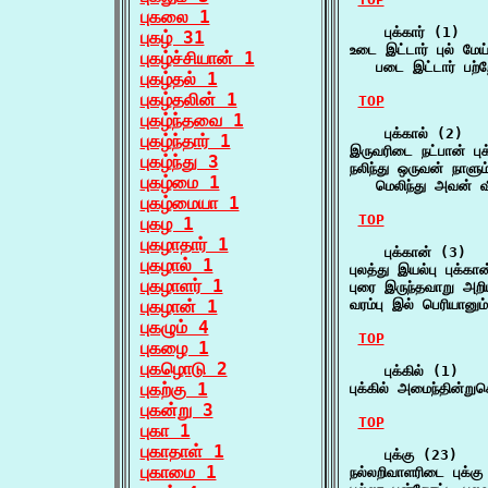
புகலை 1
    புக்கார் (1)

புகழ் 31
உடை இட்டார் புல் மேய்ந்
புகழ்ச்சியான் 1
   படை இட்டார் பற்ற
புகழ்தல் 1
புகழ்தலின் 1
TOP
புகழ்ந்தவை 1
    புக்கால் (2)

புகழ்ந்தார் 1
இருவரிடை நட்பான் பு
புகழ்ந்து 3
நலிந்து ஒருவன் நாளும்
புகழ்மை 1
   மெலிந்து அவன் 
புகழ்மையா 1
TOP
புகழ 1
புகழாதார் 1
    புக்கான் (3)

புகழால் 1
புலத்து இயல்பு புக்க
புகழாளர் 1
புரை இருந்தவாறு அறி
புகழான் 1
வரம்பு இல் பெரியானும
புகழும் 4
TOP
புகழை 1
புகழொடு 2
    புக்கில் (1)

புகற்கு 1
புக்கில் அமைந்தின்று
புகன்று 3
TOP
புகா 1
புகாதாள் 1
    புக்கு (23)

புகாமை 1
நல்லறிவாளரிடை புக்க