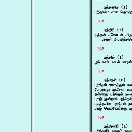
    புத்தகமே (1)

புத்தகமே சால தொகுத்
TOP
    புத்திரி (1)

தத்தன் சகோடன் கிருத்த
   புத்ரன் அபவித்த
TOP
    புத்தில் (1)

பூம் கண் வயல் ஊரன்
TOP
    புத்தேள் (6)

புத்தேள் உலகத்தும் ஈ
போற்றாது புத்தேள் உல
தள்ளாது புத்தேள் உலக
புகழ் இன்றால் புத்தேள
புலத்தலின் புத்தேள்
புகழ் வெய்யோர்க்கு ப
TOP
    புத்தேளிர் (1)

புத்தேளிர் வாழும் உலக