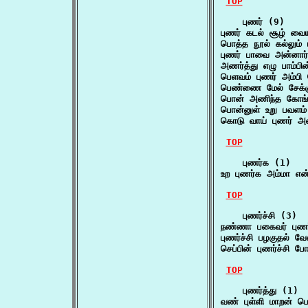
TOP
    புணர் (9)

புணர் கடல் சூழ் வை
பொத்த நூல் கல்லும் 
புணர் பாவை அன்னார
அணர்த்து எழு பாம்ப
பெளவம் புணர் அம்பி
பெண்ணை மேல் சேக்கு
பொன் அணிந்த கோங்க
பொன்னுள் உறு பவளம்
கொடு வாய் புணர் அ
TOP
    புணர்க (1)

உற புணர்க அம்மா என்
TOP
    புணர்ச்சி (3)

நண்ணா பகைவர் புணர
புணர்ச்சி பழகுதல் வ
செப்பின் புணர்ச்சி ப
TOP
    புணர்த்து (1)

வண் புள்ளி மாறன் ப