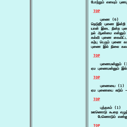
போற்றும் எனவும் பு
TOP
    புணை (6)

நெடுநீர் புணை இன்ற
யான் இடை நின்ற பு
நல் ஆண்மை என்னும்
கல்வி புணை கைவிட்டா
கற்பு பெரும் புணை க
புணை இல் நிலை கலக்
TOP
    புணைமன்னும் (1
ஏம புணைமன்னும் இல்
TOP
    புணையை (1)

ஏம புணையை சுடும் -
TOP
    புத்தகம் (1)

ஊணொடு கூறை எழுத்த
   பேணொடும் எண்ண
TOP