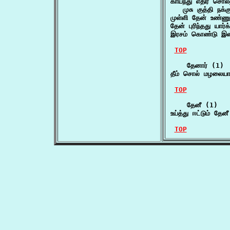
காய்ந்து எதிர் சொல்
   முசு குத்தி நக
முள்ளி தேன் உண்ண
தேன் புரிந்தது யார்
இரசம் கொண்டு இன்
TOP
    தேனார் (1)

தீம் சொல் மழலையா
TOP
    தேனீ (1)

உய்த்து ஈட்டும் தேன
TOP