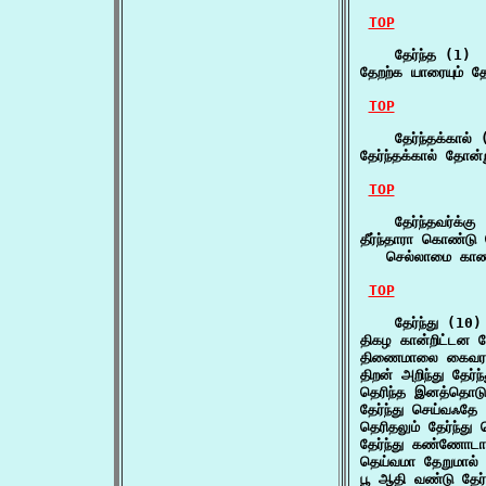
TOP
    தேர்ந்த (1)

தேறற்க யாரையும் தே
TOP
    தேர்ந்தக்கால் 
தேர்ந்தக்கால் தோன்
TOP
    தேர்ந்தவர்க்கு 
தீர்ந்தாரா கொண்டு த
   செல்லாமை காணா
TOP
    தேர்ந்து (10)

திகழ கான்றிட்டன 
திணைமாலை கைவர 
திறன் அறிந்து தேர்
தெரிந்த இனத்தொடு 
தேர்ந்து செய்வஃதே
தெரிதலும் தேர்ந்த
தேர்ந்து கண்ணோடா
தெய்வமா தேறுமால் த
பூ ஆதி வண்டு தேர்