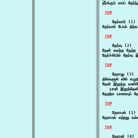
தீர்க்கும் வாய் தேர
TOP
    தேர்வார் (1)

தேர்வார் போல் நிற்
TOP
    தேர்வு (2)

தேன் கலந்த தேற்ற 
தேர்ச்சியில் தேர்
TOP
    தேராது (3)

திங்களுள் வில் எழ
தேன் இறுத்த வண்ட
   யான் இறுத்தே
தேறற்க யாரையும் தே
TOP
    தேராமல் (1)

தேராமல் கற்றது கல
TOP
    தேரான் (4)
