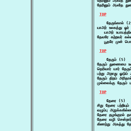
தேரினும் அஃதே து
தேரினும் அஃதே து
TOP
    தேருங்கால் (2
யாஅர் உலகத்து ஓர் 
   யாஅர் உபாயத்தி
தேவரே கற்றவர் கல்ல
   பூதரே முன் பொர
TOP
    தேரும் (5)

தேரும் துணைமை உட
தெரிவார் யார் தேர
பற்று அறாது ஓடும்
தேரும் திறம் அரி
முல்லைக்கு தேரும் 
TOP
    தேரை (5)

சிறு தேரை பற்றியும
வழும்பு அறுக்ககில்
தேரை தழங்குரல் தா
தேரை வழி சென்றார
கிணற்று அகத்து 