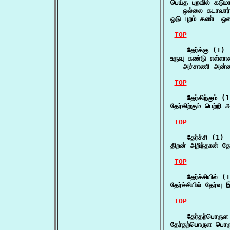
பெய்த புறவில் கடுமா
   ஒல்லை கடாவார்
ஓடு புறம் கண்ட ஒ
TOP
    தேர்க்கு (1)

உருவு கண்டு எள்ளாம
   அச்சாணி அன்னா
TOP
    தேர்கிற்கும் (1
தேர்கிற்கும் பெற்றி
TOP
    தேர்ச்சி (1)

திறன் அறிந்தான் த
TOP
    தேர்ச்சியில் (1
தேர்ச்சியில் தேர்
TOP
    தேர்தற்பொருள
தேர்தற்பொருள பொர