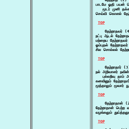
பாடமே ஓதி பயன் தெ
   மூடர் முனி தக்க
செவ்வி கொளல் தேற
TOP
    தேற்றாதவர் (4
நட்பு ஆடல் தேற்றாத
மற்றைய தேற்றாதவர்
ஓம்புதல் தேற்றாதவர
சில சொல்லல் தேற்ற
TOP
    தேற்றாதார் (3)
நல் அறிவாளர் நவின்ற
   புல்லறிவு தாம் 
கனவினும் தேற்றாதார
மூத்தாலும் மூவார் ந
TOP
    தேற்றாதான் (2
தேற்றாதான் பெற்ற வ
வழங்கலும் துய்த்தல
TOP