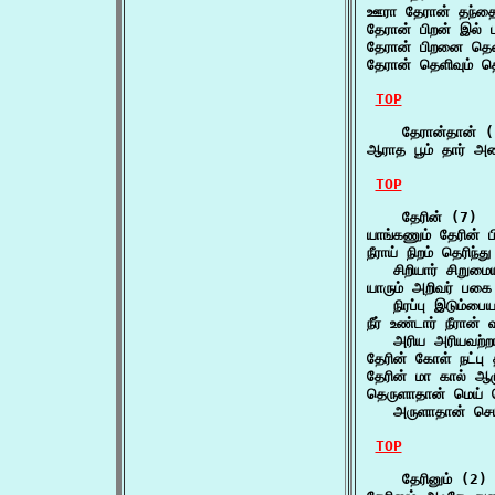
ஊரா தேரான் தந்
தேரான் பிறன் இல் ப
தேரான் பிறனை தெள
தேரான் தெளிவும் தெ
TOP
    தேரான்தான் (
ஆராத பூம் தார் 
TOP
    தேரின் (7)

யாங்கணும் தேரின் 
நீராய் நிறம் தெரிந்
   சிறியார் சிறுமை
யாரும் அறிவர் பகை ந
   நிரப்பு இடும்பை
நீர் உண்டார் நீரான் 
   அரிய அரியவற்ற
தேரின் கோள் நட்பு
தேரின் மா கால் ஆ
தெருளாதான் மெய் ப
   அருளாதான் செய்
TOP
    தேரினும் (2)
