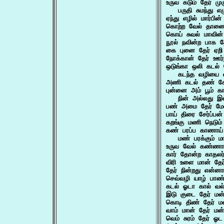
உருவ கடும் தேர் முர
   பருதி சுமந்து 
ஏந்து எழில் மார்பி
கொற்ற வேல் தானை
கொய் சுவல் மாவின
நூல் நவின்ற பாக த
கை புனை தேர் ஏற
நோக்கான் தேர் ஊர்
ஒடுங்கா ஒலி கடல் சே
   கடந்த வழியை 
அணி கடல் தண் சேர்
புன்னை அம் பூம் கா
   நின் அல்லது இ
பண் அமை தேர் மேல
பாய் திரை சேர்ப்பன
கறங்கு மணி நெடும
கண் பரப்ப காணாய் 
   மண் பரக்கும் 
உருவ வேல் கண்ணாய
கார் தோன்ற காதல
விரி உளை மான் தே
தேர் நின்றது என்ன
செவ்வழி யாழ் பாண
கடல் ஓடா கால் வல்
இடு குடை தேர் மன்
கொடி திண் தேர் மன
வாம் மான் தேர் 
வெம் சுரம் தேர் ஓ