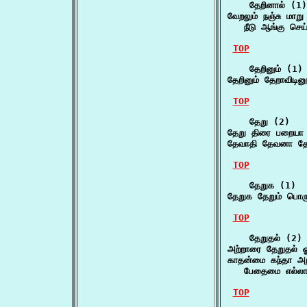
    தேறினால் (1)

வேறலும் நஞ்சு மாற
   நீடு ஆங்கு செய
TOP
    தேறினும் (1)

தேறினும் தேறாவிடின
TOP
    தேறு (2)

தேறு திரை பறையா
தேவாதி தேவனா தே
TOP
    தேறுக (1)

தேறுக தேறும் பொரு
TOP
    தேறுதல் (2)

அற்றாரை தேறுதல் ஓ
காதன்மை கந்தா அறி
   பேதைமை எல்லாம
TOP