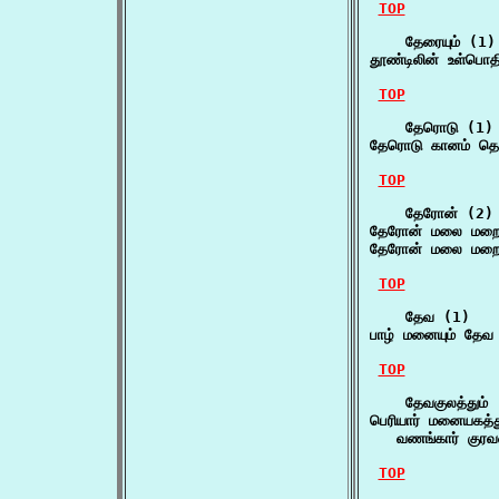
TOP
    தேரையும் (1)

தூண்டிலின் உள்பொதி
TOP
    தேரொடு (1)

தேரொடு கானம் தெர
TOP
    தேரோன் (2)

தேரோன் மலை மறைந
தேரோன் மலை மறைய
TOP
    தேவ (1)

பாழ் மனையும் தேவ 
TOP
    தேவகுலத்தும் 
பெரியார் மனையகத்து
   வணங்கார் குர
TOP