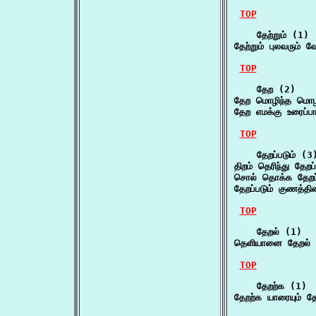
TOP
    தேற்றும் (1)

தேற்றும் புலவரும் 
TOP
    தேற (2)

தேற மொழிந்த மொழி
தேற எமக்கு உரைப்பா
TOP
    தேறப்படும் (3)
திறம் தெரிந்து தேறப
சொல் தொக்க தேறப்ப
தேறப்படும் குணத்தி
TOP
    தேறல் (1)

தெளியானை தேறல் 
TOP
    தேறற்க (1)

தேறற்க யாரையும் தே