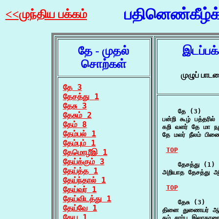
பதினெண்கீழ்
<<முந்திய பக்கம்
தே - முதல்
இடப்பக
சொற்கள்
முழுப் பா
தே 3
தேசத்து 1
தேசு 3
    தே (3)

தேசும் 2
பன்றி கூழ் பத்தரில
தேம் 8
கறி வளர் தே மா நற
தேம்பல் 1
தே மலர் நீலம் பி
தேம்பும் 1
TOP
தேமொழீஇ 1
தேய்க்கும் 3
    தேசத்து (1)

தேய்த்த 1
அறியாத தேசத்து ஆச
தேய்ந்தால் 1
TOP
தேய்வர் 1
தேய்விடத்து 1
    தேசு (3)

தேய்வே 1
தினை துணையர் ஆகி
தேய 1
தம் சார்பு இலாதா