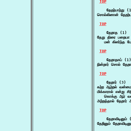
TOP
    தேறற்பாற்று (1
சொல்லினான் தேறற்ப
TOP
    தேறாத (1)

தேறு திரை பறையா 
   மன் கிளர்ந்த ப
TOP
    தேறாதாய் (1)
நின்றார் சொல் தேற
TOP
    தேறார் (3)

கற்ற ஆற்றல் வன்மைய
மிக்காரால் என்று சி
   கொக்கு ஆர் 
அற்றத்தால் தேறார்
TOP
    தேறாவிடினும் (
தேறினும் தேறாவிடின