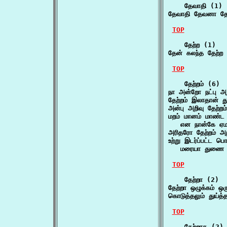
    தேவாதி (1)

தேவாதி தேவனா தே
TOP
    தேற்ற (1)

தேன் கலந்த தேற்ற 
TOP
    தேற்றம் (6)

நா அன்றோ நட்பு அற
தேற்றம் இலாதான்
அன்பு அறிவு தேற்ற
மறம் மானம் மாண்ட 
   என நான்கே ஏமம
அரிதரோ தேற்றம் அற
உற்று இடர்ப்பட்ட பொ
   மரையா துணை ப
TOP
    தேற்றா (2)

தேற்றா ஒழுக்கம் ஒ
கொடுத்தலும் துய்த்
TOP
    தேற்றாத (2)
