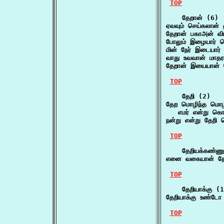
TOP
    தேறான் (6)

ஏவவும் செய்கலான் 
தேறான் பகாஅன் வி
போலும் இழையார் ச
மின் நேர் இடையார
வாது உவவான் மாதர
தேறான் இயையான் தெ
TOP
    தேறி (2)

தேற மொழிந்த மொழி 
   எமர் என்று கொள
நன்று என்று தேறி
TOP
    தேறியக்கண்ணும
எனை வகையான் தேற
TOP
    தேறியாக்கு (1
தேறியாக்கு உண்டோ
TOP