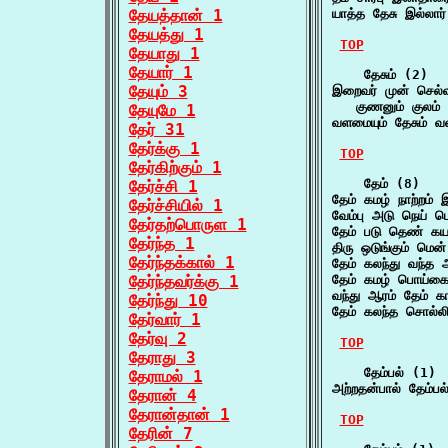
தேயத்தான் 1
யாத்த தேசு இல்லா
தேயத்து 1
TOP
தேயாது 1
தேயார் 1
    தேசும் (2)

தேயும் 3
இறைவர் முன் செல்வமு
   குணனும் குலம்
தேயுமே 1
வளமையும் தேசும் வல
தேர் 31
தேர்க்கு 1
TOP
தேர்கிற்கும் 1
    தேம் (8)

தேர்ச்சி 1
தேம் கமழ் நாற்றம் 
தேர்ச்சியில் 1
வேம்பு அடு நெய் 
தேர்தற்பொருள 1
தேம் படு தெண் கயத
தேர்ந்த 1
திரு ஒடுங்கும் மெ
தேர்ந்தக்கால் 1
தேம் கலந்து வந்த 
தேர்ந்தவர்க்கு 1
தேம் கமழ் பொய்
வந்து ஆரம் தேம் 
தேர்ந்து 10
தேம் கலந்த சொல்லி
தேர்வார் 1
தேர்வு 2
TOP
தேராது 3
    தேம்பல் (1)

தேராமல் 1
அற்றதன்பால் தேம்ப
தேரான் 4
தேரான்தான் 1
TOP
தேரின் 7