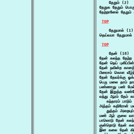
    தேறும் (2)

தேறுக தேறும் பொரு
தேற்றானேல் தேறும்
TOP
    தேறுமால் (1)

தெய்வமா தேறுமால் த
TOP
    தேன் (18)

தேன் கலந்த தேற்ற 
தேன் நெய் புளிப்
தேன் நவின்ற கானத்
பிரைசம் கொள வீழ்ந
தேன் தேவர்க்கு 
பெரு மலை தாம் நா
பண்ணாது பண் மேல
தேன் இறுத்த வண்
வந்து ஆரம் தேம் கா
   கந்தாரம் பாடும
அத்தம் கதிரோன் ம
   துத்தம் அறையு
மண் ஆர் குலை வா
பாலொடு தேன் கலந்
குன்றொடு தேன் கல
இன கலை தேன் கிழி