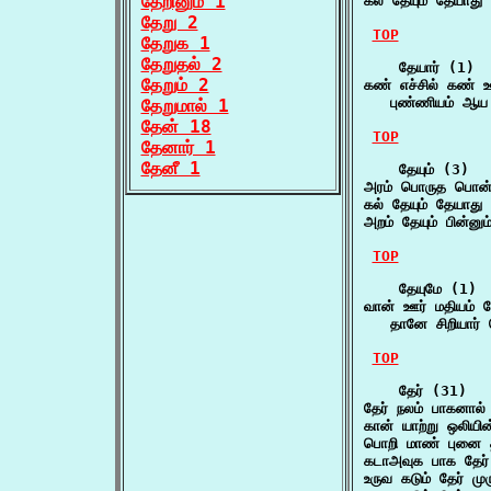
தேறினும் 1
கல் தேயும் தேயாத
தேறு 2
TOP
தேறுக 1
தேறுதல் 2
    தேயார் (1)

தேறும் 2
கண் எச்சில் கண் ஊ
   புண்ணியம் ஆய 
தேறுமால் 1
தேன் 18
TOP
தேனார் 1
தேனீ 1
    தேயும் (3)

அரம் பொருத பொன் 
கல் தேயும் தேயாத
அறம் தேயும் பின்னு
TOP
    தேயுமே (1)

வான் ஊர் மதியம் ப
   தானே சிறியார் 
TOP
    தேர் (31)

தேர் நலம் பாகனால்
கான் யாற்று ஒலியி
பொறி மாண் புனை த
கடாஅவுக பாக தேர்
உருவ கடும் தேர் ம