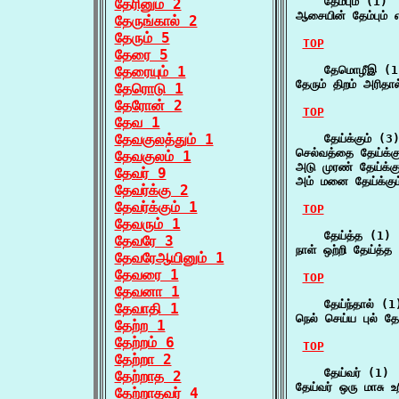
    தேம்பும் (1)

தேரினும் 2
ஆசையின் தேம்பும் 
தேருங்கால் 2
தேரும் 5
TOP
தேரை 5
தேரையும் 1
    தேமொழீஇ (1)
தேரும் திறம் அரி
தேரொடு 1
தேரோன் 2
TOP
தேவ 1
தேவகுலத்தும் 1
    தேய்க்கும் (3)
செல்வத்தை தேய்க்க
தேவகுலம் 1
அடு முரண் தேய்க்கு
தேவர் 9
அம் மனை தேய்க்கு
தேவர்க்கு 2
தேவர்க்கும் 1
TOP
தேவரும் 1
    தேய்த்த (1)

தேவரே 3
நாள் ஒற்றி தேய்த்த
தேவரேஆயினும் 1
தேவரை 1
TOP
தேவனா 1
    தேய்ந்தால் (1)
தேவாதி 1
நெல் செய்ய புல் த
தேற்ற 1
தேற்றம் 6
TOP
தேற்றா 2
    தேய்வர் (1)

தேற்றாத 2
தேய்வர் ஒரு மாசு உ
தேற்றாதவர் 4