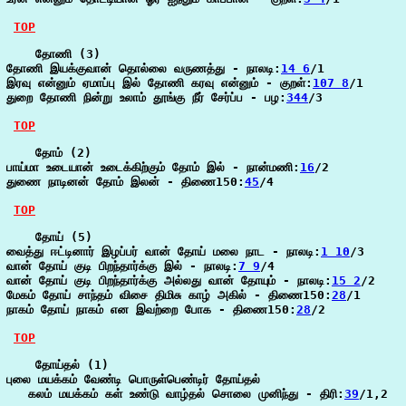
TOP
    தோணி (3)

தோணி இயக்குவான் தொல்லை வருணத்து - நாலடி:
14 6
/1

இரவு என்னும் ஏமாப்பு இல் தோணி கரவு என்னும் - குறள்:
107 8
/1

துறை தோணி நின்று உலாம் தூங்கு நீர் சேர்ப்ப - பழ:
344
/3

TOP
    தோம் (2)

பாய்மா உடையான் உடைக்கிற்கும் தோம் இல் - நான்மணி:
16
/2

துணை நாடினன் தோம் இலன் - திணை150:
45
/4

TOP
    தோய் (5)

வைத்து ஈட்டினார் இழப்பர் வான் தோய் மலை நாட - நாலடி:
1 10
/3

வான் தோய் குடி பிறந்தார்க்கு இல் - நாலடி:
7 9
/4

வான் தோய் குடி பிறந்தார்க்கு அல்லது வான் தோயும் - நாலடி:
15 2
/2

மேகம் தோய் சாந்தம் விசை திமிசு காழ் அகில் - திணை150:
28
/1

நாகம் தோய் நாகம் என இவற்றை போக - திணை150:
28
/2

TOP
    தோய்தல் (1)

புலை மயக்கம் வேண்டி பொருள்பெண்டிர் தோய்தல்

   கலம் மயக்கம் கள் உண்டு வாழ்தல் சொலை முனிந்து - திரி:
39
/1,2
