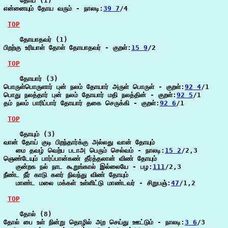
    தோய (1)

என்னையும் தோய வரும் - நாலடி:
39 7
/4

TOP
    தோயாதவர் (1)

பிறற்கு உரியாள் தோள் தோயாதவர் - குறள்:
15 9
/2

TOP
    தோயார் (3)

பொருள்பொருளார் புன் நலம் தோயார் அருள் பொருள் - குறள்:
92 4
/1

பொது நலத்தார் புன் நலம் தோயார் மதி நலத்தின் - குறள்:
92 5
/1

தம் நலம் பாரிப்பார் தோயார் தகை செருக்கி - குறள்:
92 6
/1

TOP
    தோயும் (3)

வான் தோய் குடி பிறந்தார்க்கு அல்லது வான் தோயும்

   மை தவழ் வெற்ப படாஅ பெரும் செல்வம் - நாலடி:
15 2
/2,3

ஞெண்டேயும் பார்ப்பான்கண் தீர்த்தலான் விண் தோயும்

   குன்றக நல் நாட கூறுங்கால் இல்லையே - பழ:
111
/2,3

நீண்ட நீர் காடு களர் நிவந்து விண் தோயும்

   மாண்ட மலை மக்கள் உள்ளிட்டு மாண்டவர் - சிறுபஞ்:
47
/1,2

TOP
    தோல் (8)

தோல் பை உள் நின்று தொழில் அற செய்து ஊட்டும் - நாலடி:
3 6
/3
