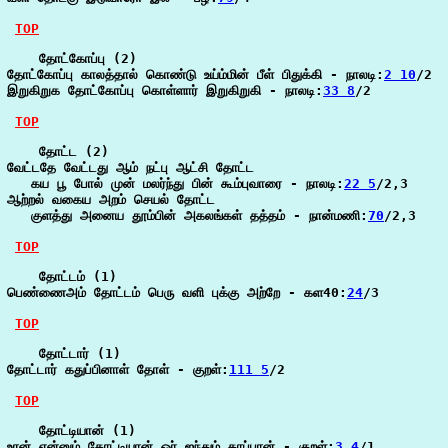
TOP
    தோட்கோப்பு (2)

தோட்கோப்பு காலத்தால் கொண்டு உய்ம்மின் பீள் பிதுக்கி - நாலடி:
2 10
/2

இறுகிறுக தோட்கோப்பு கொள்ளார் இறுகிறுகி - நாலடி:
33 8
/2

TOP
    தோட்ட (2)

வேட்டதே வேட்டது ஆம் நட்பு ஆட்சி தோட்ட

   கய பூ போல் முன் மலர்ந்து பின் கூம்புவாரை - நாலடி:
22 5
/2,3

ஆற்றல் வகைய அறம் செயல் தோட்ட

   குளத்து அனைய தூம்பின் அகலங்கள் தத்தம் - நான்மணி:
70
/2,3

TOP
    தோட்டம் (1)

பெண்ணைஅம் தோட்டம் பெரு வளி புக்கு அற்றே - கள40:
24
/3

TOP
    தோட்டார் (1)

தோட்டார் கதுப்பினாள் தோள் - குறள்:
111 5
/2

TOP
    தோட்டியான் (1)

உரன் என்னும் தோட்டியான் ஓர் ஐந்தும் காப்பான் - குறள்:
3 4
/1
