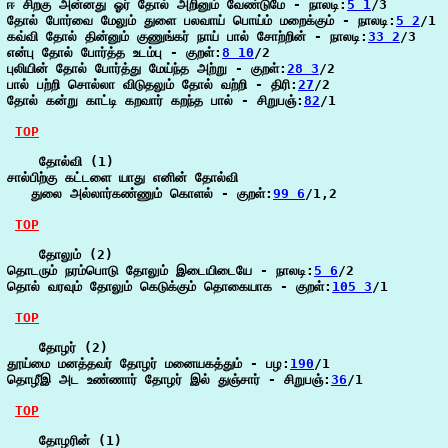
ஈ சிறகு அன்னது ஓர் தோல் அறினும் வேண்டுமே - நாலடி:
5 1
/3

தோல் போர்வை மேலும் துளை பலவாய் பொய்ம் மறைக்கும் - நாலடி:
5 2
/1

கவ்வி தோல் தின்னும் குணுங்கர் நாய் பால் சோற்றின் - நாலடி:
33 2
/3

என்பு தோல் போர்த்த உடம்பு - குறள்:
8 10
/2

புலியின் தோல் போர்த்து மேய்ந்த அற்று - குறள்:
28 3
/2

பால் பற்றி சொல்லா விடுதலும் தோல் வற்றி - திரி:
27
/2

தோல் கன்று காட்டி கறவார் கறந்த பால் - சிறுபஞ்:
82
/1

TOP
    தோல்வி (1)

சால்பிற்கு கட்டளை யாது எனின் தோல்வி

   துலை அல்லார்கண்ணும் கொளல் - குறள்:
99 6
/1,2

TOP
    தோலும் (2)

தொடரும் நரம்பொடு தோலும் இடையிடையே - நாலடி:
5 6
/2

தொல் வரவும் தோலும் கெடுக்கும் தொகையாக - குறள்:
105 3
/1

TOP
    தோழர் (2)

தூய்மை மனத்தவர் தோழர் மனையகத்தும் - பழ:
190
/1

தொழீஇ அட உண்ணார் தோழர் இல் துஞ்சார் - சிறுபஞ்:
36
/1

TOP
    தோழரின் (1)
