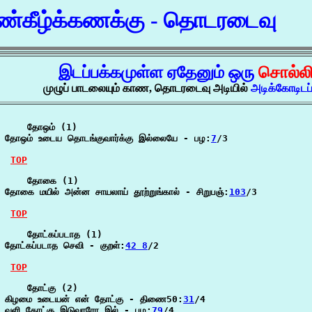
்கீழ்க்கணக்கு - தொடரடைவு
இடப்பக்கமுள்ள ஏதேனும் ஒரு
சொல்ல
முழுப் பாடலையும் காண, தொடரடைவு அடியில்
அடிக்கோடிட
    தோஒம் (1)

தோஒம் உடைய தொடங்குவார்க்கு இல்லையே - பழ:
7
/3

TOP
    தோகை (1)

தோகை மயில் அன்ன சாயலாய் தூற்றுங்கால் - சிறுபஞ்:
103
/3

TOP
    தோட்கப்படாத (1)

தோட்கப்படாத செவி - குறள்:
42 8
/2

TOP
    தோட்கு (2)

கிழமை உடையன் என் தோட்கு - திணை50:
31
/4

வளி தோட்கு இடுவாரோ இல் - பழ:
79
/4
