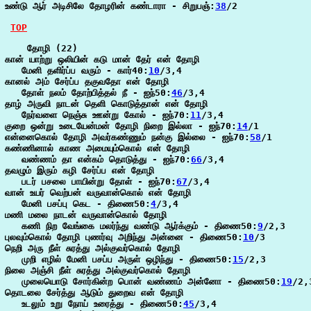
உண்டு ஆர் அடிசிலே தோழரின் கண்டாரா - சிறுபஞ்:
38
/2

TOP
    தோழி (22)

கான் யாற்று ஒலியின் கடு மான் தேர் என் தோழி

   மேனி தளிர்ப்ப வரும் - கார்40:
10
/3,4

கானல் அம் சேர்ப்ப தகுவதோ என் தோழி

   தோள் நலம் தோற்பித்தல் நீ - ஐந்50:
46
/3,4

தாழ் அருவி நாடன் தெளி கொடுத்தான் என் தோழி

   நேர்வளை நெஞ்சு ஊன்று கோல் - ஐந்70:
11
/3,4

குறை ஒன்று உடையேன்மன் தோழி நிறை இல்லா - ஐந்70:
14
/1

என்னைகொல் தோழி அவர்கண்ணும் நன்கு இல்லை - ஐந்70:
58
/1

கண்ணினால் காண அமையும்கொல் என் தோழி

   வண்ணம் தா என்கம் தொடுத்து - ஐந்70:
66
/3,4

தவழும் இரும் கழி சேர்ப்ப என் தோழி

   படர் பசலை பாயின்று தோள் - ஐந்70:
67
/3,4

வான் உயர் வெற்பன் வருவான்கொல் என் தோழி

   மேனி பசப்பு கெட - திணை50:
4
/3,4

மணி மலை நாடன் வருவான்கொல் தோழி

   கணி நிற வேங்கை மலர்ந்து வண்டு ஆர்க்கும் - திணை50:
9
/2,3

புலவும்கொல் தோழி புணர்வு அறிந்து அன்னை - திணை50:
10
/3

நெறி அரு நீள் சுரத்து அல்குவர்கொல் தோழி

   முறி எழில் மேனி பசப்ப அருள் ஒழிந்து - திணை50:
15
/2,3

நிலை அஞ்சி நீள் சுரத்து அல்குவர்கொல் தோழி

   முலையொடு சோர்கின்ற பொன் வண்ணம் அன்னோ - திணை50:
19
/2,3
தொடலை சேர்த்து ஆடும் துறைவ என் தோழி

   உடலும் உறு நோய் உரைத்து - திணை50:
45
/3,4
