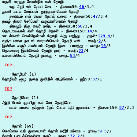
மருவி வரலுற வேண்டும் என் தோழி

   உரு அழி உள் நோய் கெட - திணை50:
46
/3,4

துணி கடல் சேர்ப்பன் துறந்தான்கொல் தோழி

   தணியும் என் மென் தோள் வளை - திணை50:
47
/3,4

தவழ் திரை சேர்ப்பன் வருவான்கொல் தோழி

   திகழும் திரு அமர் மார்பு - திணை50:
50
/3,4

தொடாஅவால் என் தோழி தோள் - திணை150:
14
/4

ஊடல்கண் சென்றேன்மன் தோழி அது மறந்து - குறள்:
129 4
/1

வஞ்ச மலை நாடன் வாரான்கொல் தோழி என் - கைந்:
2
/3

இன்னே வரும் கண்டாய் தோழி இடை யாமத்து - கைந்:
10
/3

தொலைவு இலர்கொல் தோழி நமர் - கைந்:
23
/4

கலவான்கொல் தோழி நமக்கு - கைந்:
53
/4

TOP
    தோழியர் (1)

தோழியர் சூழ துறை முன்றில் ஆடுங்கால் - ஐந்50:
37
/1

TOP
    தோழியோ (1)

ஆழி போல் ஞாயிறு கல் சேர தோழியோ

   மால் மாலை தம்முன் நிறம் போல் மதி முளைப்ப - திணை150:
97
/2,3

TOP
    தோள் (69)

கொம்மை வரி முலையாள் தோள் மரீஇ உம்மை - நாலடி:
9 5
/2

தோள் புடைக்கொள்ளா எழும் - நாலடி:
32 2
/4
