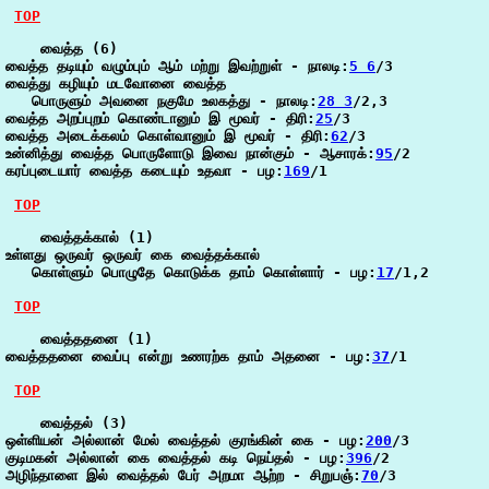
TOP
    வைத்த (6)

வைத்த தடியும் வழும்பும் ஆம் மற்று இவற்றுள் - நாலடி:
5 6
/3

வைத்து கழியும் மடவோனை வைத்த

   பொருளும் அவனை நகுமே உலகத்து - நாலடி:
28 3
/2,3

வைத்த அறப்புறம் கொண்டானும் இ மூவர் - திரி:
25
/3

வைத்த அடைக்கலம் கொள்வானும் இ மூவர் - திரி:
62
/3

உன்னித்து வைத்த பொருளோடு இவை நான்கும் - ஆசாரக்:
95
/2

கரப்புடையார் வைத்த கடையும் உதவா - பழ:
169
/1

TOP
    வைத்தக்கால் (1)

உள்ளது ஒருவர் ஒருவர் கை வைத்தக்கால்

   கொள்ளும் பொழுதே கொடுக்க தாம் கொள்ளார் - பழ:
17
/1,2

TOP
    வைத்ததனை (1)

வைத்ததனை வைப்பு என்று உணரற்க தாம் அதனை - பழ:
37
/1

TOP
    வைத்தல் (3)

ஒள்ளியன் அல்லான் மேல் வைத்தல் குரங்கின் கை - பழ:
200
/3

குடிமகன் அல்லான் கை வைத்தல் கடி நெய்தல் - பழ:
396
/2

அழிந்தாளை இல் வைத்தல் பேர் அறமா ஆற்ற - சிறுபஞ்:
70
/3
