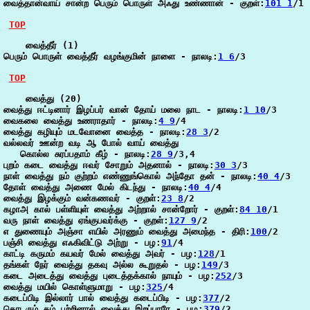
வைத்தான்வாய் சான்ற பெரும் பொருள் அஃது உண்ணான் - குறள்:
101 1
/1

TOP
    வைத்தீர் (1)

பெரும் பொருள் வைத்தீர் வழங்குமின் நாளை - நாலடி:
1 6
/3

TOP
    வைத்து (20)

வைத்து ஈட்டினார் இழப்பர் வான் தோய் மலை நாட - நாலடி:
1 10
/3

வைகலை வைத்து உணராதார் - நாலடி:
4 9
/4

வைத்து கழியும் மடவோனை வைத்த - நாலடி:
28 3
/2

வல்லவர் ஊன்ற வடி ஆ போல் வாய் வைத்து

   கொல்ல சுரப்பதாம் கீழ் - நாலடி:
28 9
/3,4

புறம் கடை வைத்து ஈவர் சோறும் அதனால் - நாலடி:
30 3
/3

நாள் வைத்து நம் குற்றம் எண்ணுங்கொல் அந்தோ தன் - நாலடி:
40 4
/3

தோள் வைத்து அணை மேல் கிடந்து - நாலடி:
40 4
/4

வைத்து இழக்கும் வன்கணவர் - குறள்:
23 8
/2

கழாஅ கால் பள்ளியுள் வைத்து அற்றால் சான்றோர் - குறள்:
84 10
/1

வரு நாள் வைத்து ஏங்குபவர்க்கு - குறள்:
127 9
/2

எ துணையும் அஞ்சா எயில் அரணும் வைத்து அமைந்த - திரி:
100
/2

பஞ்சி வைத்து எஃகிவிட்டு அற்று - பழ:
91
/4

காட்டி கருமம் கயவர் மேல் வைத்து அவர் - பழ:
128
/1

தங்கள் நேர் வைத்து தகவு அல்ல கூறுதல் - பழ:
149
/3

கடை அடைத்து வைத்து புடைத்தக்கால் நாயும் - பழ:
252
/3

வைத்து மயில் கொள்ளுமாறு - பழ:
325
/4

கடைப்பிடி இல்லார் பால் வைத்து கடைப்பிடி - பழ:
377
/2

தொடரும் தம் பற்றினால் வைத்து இறப்பாரே - பழ:
379
/2
