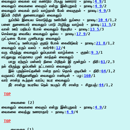
வைகலும் வைகல் வர கண்டும் அஃது உணரார் - நாலடி:
4 9
/1

வைகலும் வைகலை வைகும் என்று இன்புறுவர் - நாலடி:
4 9
/2

வைகலும் வைகல் தாம் வாழ்நாள் மேல் வைகுதல் - நாலடி:
4 9
/3

இம்மி அரிசி துணையானும் வைகலும்

   நும்மில் இயைவ கொடுத்து உண்மின் நும்மை - நாலடி:
10 4
/1,2

பனை துணையார் வைகலும் பாடு அழிந்து வாழ்வர் - நாலடி:
11 5
/2

வான் ஊர் மதியம் போல் வைகலும் தேயுமே - நாலடி:
13 5
/3

செல்லாது வைகிய வைகலும் ஒல்வ - நாலடி:
17 9
/2

முட்டிகை போல முனியாது வைகலும்

   கொட்டி உண்பாரும் குறடு போல் கைவிடுவர் - நாலடி:
21 8
/1,2

வைகலும் ஏரும் வலம் - கார்40:
12
/4

வரு விருந்து வைகலும் ஓம்புவான் வாழ்க்கை - குறள்:
9 3
/1

எய்துவது எய்தாமை முன் காத்தல் வைகலும்

   மாறு ஏற்கும் மன்னர் நிலை அறிதல் இ மூன்றும் - திரி:
61
/2,3

நல் விருந்து ஓம்பலின் நட்டாளாம் வைகலும்

   இல் புறஞ்செய்தலின் ஈன்ற தாய் தொல் குடியின் - திரி:
64
/1,2

வருவாய் சிறிதுஎனினும் வைகலும் ஈண்டின் - பழ:
160
/1

வார் சான்ற கூந்தல் வரம்பு உயர வைகலும்

   நீர் சான்று உயரவே நெல் உயரும் சீர் சான்ற - சிறுபஞ்:
44
/1,2

TOP
    வைகலை (2)

வைகலும் வைகலை வைகும் என்று இன்புறுவர் - நாலடி:
4 9
/2

வைகலை வைத்து உணராதார் - நாலடி:
4 9
/4

TOP
    வைகறை (1)
