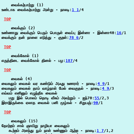
    வைக்கற்பாற்று (1)

உண்டாக வைக்கற்பாற்று அன்று - நாலடி:
1 1
/4

TOP
    வைக்கும் (2)

உண்ணாது வைக்கும் பெரும் பொருள் வைப்பு இன்னா - இன்னா40:
16
/1

வைக்கும் தன் நாளை எடுத்து - குறள்:
78 6
/2

TOP
    வைக்கோல் (1)

எருத்திடை வைக்கோல் தினல் - பழ:
187
/4

TOP
    வைகல் (4)

வைகலும் வைகல் வர கண்டும் அஃது உணரார் - நாலடி:
4 9
/1

வைகலும் வைகல் தாம் வாழ்நாள் மேல் வைகுதல் - நாலடி:
4 9
/3

எவ்வம் எனினும் எழுந்தீக வைகல்

   மறு இல் பொலம் தொடி வீசும் அலற்றும் - ஐந்70:
55
/2,3

இராஇருக்கை ஏலாத வைகல் பனி மூழ்கல் - சிறுபஞ்:
90
/1

TOP
    வைகலும் (15)

தோற்றம் சால் ஞாயிறு நாழியா வைகலும்

   கூற்றம் அளந்து நும் நாள் உண்ணும் ஆற்ற - நாலடி:
1 7
/1,2
