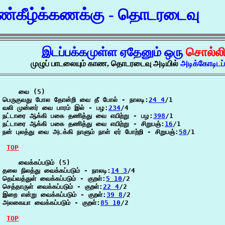
்கீழ்க்கணக்கு - தொடரடைவு
இடப்பக்கமுள்ள ஏதேனும் ஒரு
சொல்ல
முழுப் பாடலையும் காண, தொடரடைவு அடியில்
அடிக்கோடிட
    வை (5)

பெருகுவது போல தோன்றி வை தீ போல் - நாலடி:
24 4
/1

வலி முன்னர் வை பாரம் இல் - பழ:
234
/4

நட்டாரை ஆக்கி பகை தணித்து வை எயிற்று - பழ:
398
/1

நட்டாரை ஆக்கி பகை தணித்து வை எயிற்று - சிறுபஞ்:
16
/1

நன் புலத்து வை அடக்கி நாளும் நாள் ஏர் போற்றி - சிறுபஞ்:
58
/1

TOP
    வைக்கப்படும் (5)

தலை நிலத்து வைக்கப்படும் - நாலடி:
14 3
/4

தெய்வத்துள் வைக்கப்படும் - குறள்:
5 10
/2

செத்தாருள் வைக்கப்படும் - குறள்:
22 4
/2

இறை என்று வைக்கப்படும் - குறள்:
39 8
/2

அலகையா வைக்கப்படும் - குறள்:
85 10
/2

TOP