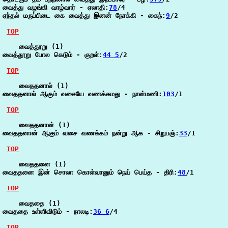
வைத்து வழங்கி வாழ்வார் - ஏலாதி:
78
/4

ஏந்தல் மருப்பிடை கை வைத்து இனன் நோக்கி - கைந்:
9
/2

TOP
    வைத்தூறு (1)

வைத்தூறு போல கெடும் - குறள்:
44 5
/2

TOP
    வைததனால் (1)

வைததனால் ஆகும் வசையே வணக்கமது - நான்மணி:
103
/1

TOP
    வைததனான் (1)

வைததனான் ஆகும் வசை வணக்கம் நன்று ஆக - சிறுபஞ்:
33
/1

TOP
    வைததனை (1)

வைததனை இன் சொலா கொள்வானும் நெய் பெய்த - திரி:
48
/1

TOP
    வைததை (1)

வைததை உள்ளிவிடும் - நாலடி:
36 6
/4

TOP