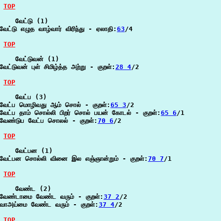
TOP
    வேட்டு (1)

வேட்டு எழுத வாழ்வார் விரிந்து - ஏலாதி:
63
/4

TOP
    வேட்டுவன் (1)

வேட்டுவன் புள் சிமிழ்த்த அற்று - குறள்:
28 4
/2

TOP
    வேட்ப (3)

வேட்ப மொழிவது ஆம் சொல் - குறள்:
65 3
/2

வேட்ப தாம் சொல்லி பிறர் சொல் பயன் கோடல் - குறள்:
65 6
/1

வேண்டுப வேட்ப சொலல் - குறள்:
70 6
/2

TOP
    வேட்பன (1)

வேட்பன சொல்லி வினை இல எஞ்ஞான்றும் - குறள்:
70 7
/1

TOP
    வேண்ட (2)

வேண்டாமை வேண்ட வரும் - குறள்:
37 2
/2

வாஅய்மை வேண்ட வரும் - குறள்:
37 4
/2

TOP