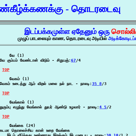
்கீழ்க்கணக்கு - தொடரடைவு
இடப்பக்கமுள்ள ஏதேனும் ஒரு
சொல்லி
முழுப் பாடலையும் காண, தொடரடைவு அடியில்
அடிக்கோடிடப
    வே (1)

வே கும்பம் வேண்டான் விடும் - சிறுபஞ்:
67
/4

TOP
    வேகம் (1)

வேகம் உடைத்து ஆம் விறல் மலை நல் நாட - நாலடி:
35 8
/3

TOP
    வேங்கால் (1)

துரும்பு எழுந்து வேங்கால் துயர் ஆண்டு உழவார் - நாலடி:
4 5
/2

TOP
    வேங்கை (24)

கடமா தொலைச்சிய கான் உறை வேங்கை

   இடம் வீழ்ந்தது உண்ணாது இறக்கும் இடமுடைய - நாலடி:
30 10
/1,2
