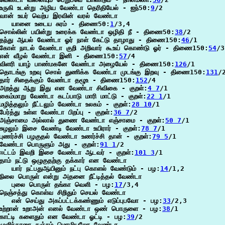
உருகி உடன்று அழிய வேண்டா தெரிதியேல் - ஐந்50:
9
/2

வான் உயர் வெற்ப இரவின் வரல் வேண்டா

   யானை உடைய சுரம் - திணை50:
1
/3,4

சொல்லின் பயின்று உரைக்க வேண்டா ஒழிதி நீ - திணை50:
38
/2

தந்து ஆயல் வேண்டா ஓர் நாள் கேட்டு தாழாது - திணை150:
46
/1

கோள் நாடல் வேண்டா குறி அறிவார் கூஉய் கொண்டு ஓர் - திணை150:
54
/3

என் வீழல் வேண்டா இனி - திணை150:
57
/4

விளரி யாழ் பாண்மகனே வேண்டா அழையேல் - திணை150:
126
/1

தொடங்கு உறவு சொல் துணிக்க வேண்டா முடங்கு இறவு - திணை150:
131
/2
தார் சிதைக்கும் வேண்டா தழூஉ - திணை150:
152
/4

அறத்து ஆறு இது என வேண்டா சிவிகை - குறள்:
4 7
/1

கைம்மாறு வேண்டா கடப்பாடு மாரி மாட்டு - குறள்:
22 1
/1

மழித்தலும் நீட்டலும் வேண்டா உலகம் - குறள்:
28 10
/1

பேர்த்து உள்ள வேண்டா பிறப்பு - குறள்:
36 7
/2

அஞ்சாமை அல்லால் துணை வேண்டா எஞ்சாமை - குறள்:
50 7
/1

சுழலும் இசை வேண்டி வேண்டா உயிரார் - குறள்:
78 7
/1

புணர்ச்சி பழகுதல் வேண்டா உணர்ச்சி தான் - குறள்:
79 5
/1

வேண்டா பொருளும் அது - குறள்:
91 1
/2

ஈட்டம் இவறி இசை வேண்டா ஆடவர் - குறள்:
101 3
/1

தாம் நட்டு ஒழுகுதற்கு தக்கார் என வேண்டா

   யார் நட்பதுஆயினும் நட்பு கொளல் வேண்டும் - பழ:
14
/1,2

நிலை பொருள் என்று அதனை நீட்டித்தல் வேண்டா

   புலை பொருள் தங்கா வெளி - பழ:
17
/3,4

நெஞ்சத்து கொள்வ சிறிதும் செயல் வேண்டா

   என் செய்து அகப்பட்டக்கண்ணும் எடுப்புபவோ - பழ:
33
/2,3

உற்றான் உறாஅன் எனல் வேண்டா ஒண் பொருளை - பழ:
38
/1

காட்டி களைதும் என வேண்டா ஓட்டி - பழ:
39
/2

முளிந்தாரை தஞ்சம் மொழியலோ வேண்டா
