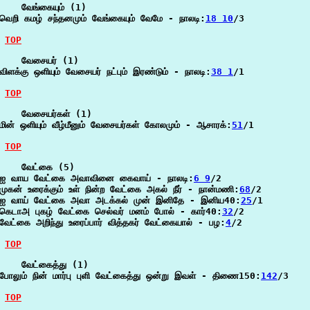
    வேங்கையும் (1)

வெறி கமழ் சந்தனமும் வேங்கையும் வேமே - நாலடி:
18 10
/3

TOP
    வேசையர் (1)

விளக்கு ஒளியும் வேசையர் நட்பும் இரண்டும் - நாலடி:
38 1
/1

TOP
    வேசையர்கள் (1)

மின் ஒளியும் வீழ்மீனும் வேசையர்கள் கோலமும் - ஆசாரக்:
51
/1

TOP
    வேட்கை (5)

ஐ வாய வேட்கை அவாவினை கைவாய் - நாலடி:
6 9
/2

முகன் உரைக்கும் உள் நின்ற வேட்கை அகல் நீர் - நான்மணி:
68
/2

ஐ வாய் வேட்கை அவா அடக்கல் முன் இனிதே - இனிய40:
25
/1

கெடாஅ புகழ் வேட்கை செல்வர் மனம் போல் - கார்40:
32
/2

வேட்கை அறிந்து உரைப்பார் வித்தகர் வேட்கையால் - பழ:
4
/2

TOP
    வேட்கைத்து (1)

போலும் நின் மார்பு புளி வேட்கைத்து ஒன்று இவள் - திணை150:
142
/3

TOP