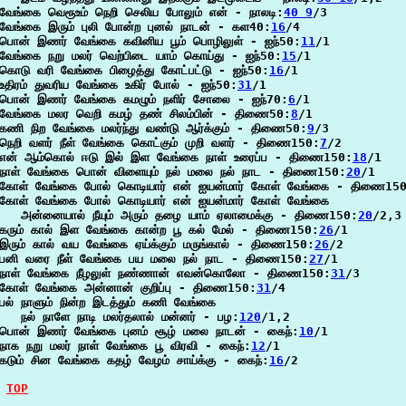
வேங்கை வெரூஉம் நெறி செலிய போலும் என் - நாலடி:
40 9
/3

வேங்கை இரும் புலி போன்ற புனல் நாடன் - கள40:
16
/4

பொன் இணர் வேங்கை கவினிய பூம் பொழிலுள் - ஐந்50:
11
/1

வேங்கை நறு மலர் வெற்பிடை யாம் கொய்து - ஐந்50:
15
/1

கொடு வரி வேங்கை பிழைத்து கோட்பட்டு - ஐந்50:
16
/1

உதிரம் துவரிய வேங்கை உகிர் போல் - ஐந்50:
31
/1

பொன் இணர் வேங்கை கமழும் நளிர் சோலை - ஐந்70:
6
/1

வேங்கை மலர வெறி கமழ் தண் சிலம்பின் - திணை50:
8
/1

கணி நிற வேங்கை மலர்ந்து வண்டு ஆர்க்கும் - திணை50:
9
/3

நெறி வளர் நீள் வேங்கை கொட்கும் முறி வளர் - திணை150:
7
/2

என் ஆம்கொல் ஈடு இல் இள வேங்கை நாள் உரைப்ப - திணை150:
18
/1

நாள் வேங்கை பொன் விளையும் நல் மலை நல் நாட - திணை150:
20
/1

கோள் வேங்கை போல் கொடியார் என் ஐயன்மார் கோள் வேங்கை - திணை15
கோள் வேங்கை போல் கொடியார் என் ஐயன்மார் கோள் வேங்கை

   அன்னையால் நீயும் அரும் தழை யாம் ஏலாமைக்கு - திணை150:
20
/2,3

கரும் கால் இள வேங்கை கான்ற பூ கல் மேல் - திணை150:
26
/1

இரும் கால் வய வேங்கை ஏய்க்கும் மருங்கால் - திணை150:
26
/2

பனி வரை நீள் வேங்கை பய மலை நல் நாட - திணை150:
27
/1

நாள் வேங்கை நீழலுள் நண்ணான் எவன்கொலோ - திணை150:
31
/3

கோள் வேங்கை அன்னான் குறிப்பு - திணை150:
31
/4

பல் நாளும் நின்ற இடத்தும் கணி வேங்கை

   நல் நாளே நாடி மலர்தலால் மன்னர் - பழ:
120
/1,2

பொன் இணர் வேங்கை புனம் சூழ் மலை நாடன் - கைந்:
10
/1

நாக நறு மலர் நாள் வேங்கை பூ விரவி - கைந்:
12
/1

கடும் சின வேங்கை கதழ் வேழம் சாய்க்கு - கைந்:
16
/2

TOP