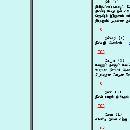
    நீள் (4)

நிமித்திகப்புலவரும் ந
நிவப்பு மேடு நீள் வர
ஞெகிழி இந்தனம் சம
நீர்த்துளி முதலாம் த
TOP
    நீள்வழி (1)

நீள்வழி அளக்கர் - 
TOP
    நீளமும் (3)

சேணும் நீளமும் சேய்
உயரமும் நீளமும் அ
சிறுவனும் நீளமும் 
TOP
    நீளல் (1)

நீளல் பாறல் நிமிர்
TOP
    நீளை (1)

விண்டு நீளை வந்த
TOP