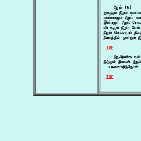
    நீறும் (6)

துகளும் நீறும் சுண்
சுண்ணமும் நீறும் ச
இன்பமும் நீறும் பொ
விடக்கும் நீறும் வேம்
நீறும் செல்வமும் நிக
நிரயத்தில் ஒன்றும் 
TOP
    நீறுஅணிகடவுள்
நித்தன் நிமலன் நீறு
  யானைஉரித்தோன்
TOP