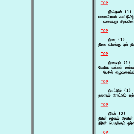
TOP
    நீர்அரண் (1)

மலைஅரண் காட்டுஅரண
  வகையுறு சிறப்ப
TOP
    நீரன (1)

நீரன விலங்கு புள் நி
TOP
    நீரனவும் (1)

மேவிய மக்கள் ஊர்வ 
  பேசில் எழுவகைப்
TOP
    நீராட்டும் (1)

நரையும் நீராட்டும் க
TOP
    நீரின் (2)

நீரின் சுழியும் தேரின
நீரின் பெருக்கும் ஓ
TOP