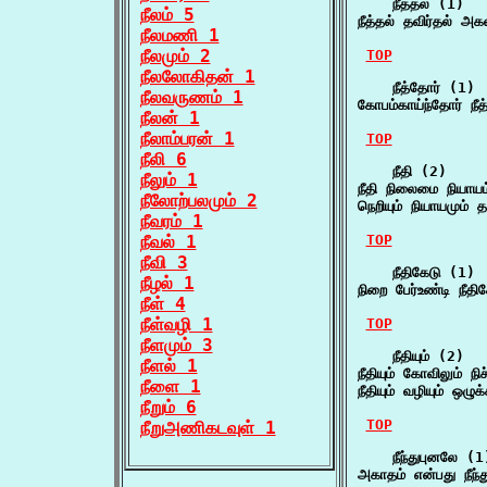
    நீத்தல் (1)

நீலம் 5
நீத்தல் தவிர்தல் அ
நீலமணி 1
நீலமும் 2
TOP
நீலலோகிதன் 1
    நீத்தோர் (1)

நீலவருணம் 1
கோபம்காய்ந்தோர் நீ
நீலன் 1
நீலாம்பரன் 1
TOP
நீலி 6
    நீதி (2)

நீலும் 1
நீதி நிலைமை நியாயம
நீலோற்பலமும் 2
நெறியும் நியாயமும் த
நீவரம் 1
நீவல் 1
TOP
நீவி 3
    நீதிகேடு (1)

நீழல் 1
நிறை பேர்உண்டி நீதி
நீள் 4
நீள்வழி 1
TOP
நீளமும் 3
    நீதியும் (2)

நீளல் 1
நீதியும் கோவிலும் நி
நீளை 1
நீதியும் வழியும் ஒழ
நீறும் 6
TOP
நீறுஅணிகடவுள் 1
    நீந்துபுனலே (1)
அகாதம் என்பது நீந்