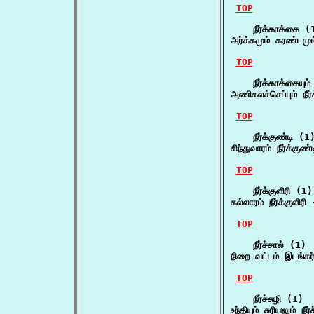
TOP
    நீர்க்காக்கை (1
அர்க்கமும் கரண்டமும
TOP
    நீர்க்காக்கையும்
அணிகலச்செப்பும் நீர
TOP
    நீர்க்குண்டி (1)
சிந்துவாரம் நீர்க்க
TOP
    நீர்க்குளிரி (1)

கல்லாரம் நீர்க்குளிரி
TOP
    நீர்ச்சால் (1)

நிறை வட்டம் இடங்கர்
TOP
    நீர்ச்சுழி (1)

உந்தியும் சுரியலும் நீ