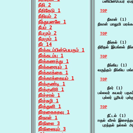
  பனியின்பெயர் ஏமந
நீதி 2
நீதிகேடு 1
TOP
நீதியும் 2
    நீகான் (1)

நீந்துபுனலே 1
நீகான் மாலுமி மரக்
நீபம் 2
நீபமும் 2
TOP
நீமமும் 1
    நீங்கல் (1)

நீர் 14
திரிதல் இயங்கல் நீங
நீர்க்கடம்பின்பெயரும் 1
நீர்க்கடம்பு 1
TOP
நீர்க்கணத்து 1
    நீங்கிய (1)

நீர்க்கரையும் 1
வருத்தம் நீங்கிய ம
நீர்க்காக்கை 1
நீர்க்காக்கையும் 1
TOP
நீர்க்குண்டி 1
    நீசர் (1)

நீர்க்குளிரி 1
பல்லவர் கயவர் பதகர் 
நீர்ச்சால் 1
  புல்லர் பூரியர் பு
நீர்ச்சுழி 1
நீர்த்துளி 1
TOP
நீர்தகைகதவு 1
    நீட்டல் (1)

நீர்நாள் 1
ஈதல் வீசல் இசைத்தல் 
நீர்நிலை 3
  புரத்தல் நல்கல் அ
நீர்நிலையும் 3