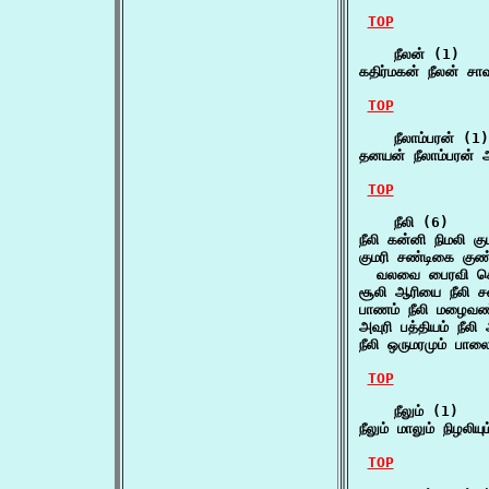
TOP
    நீலன் (1)

கதிர்மகன் நீலன் சா
TOP
    நீலாம்பரன் (1)

தனயன் நீலாம்பரன் 
TOP
    நீலி (6)

நீலி கன்னி நிமலி கு
குமரி சண்டிகை குண்ட
  வலவை பைரவி கெ
சூலி ஆரியை நீலி 
பாணம் நீலி மழைவண்
அவுரி பத்தியம் நீலி
நீலி ஒருமரமும் பாலை
TOP
    நீலும் (1)

நீலும் மாலும் நிழலியும
TOP