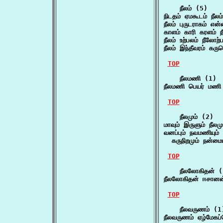
    நீலம் (5)

நிடதம் ஏமகூடம் நீலம
நீலம் புருடராகம் என
காளம் காரி கரளம் ந
நீலம் உற்பலம் நீலோற
நீலம் இந்தீவரம் கரு
TOP
    நீலமணி (1)

நீலமணி பெயர் மணி 
TOP
    நீலமும் (2)

மாவும் இருளும் நீலம
வனப்பும் நவமணியும் ம
  கருநிறமும் நன்ம
TOP
    நீலலோகிதன் (
நீலலோகிதன் ஈசானன
TOP
    நீலவருணம் (1)
நீலவருணம் ஏழ்மேகப