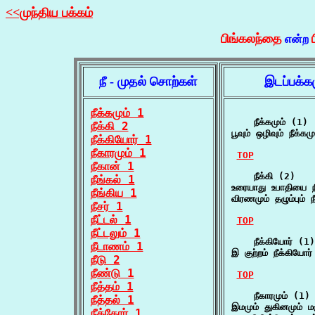
<<முந்திய பக்கம்
பிங்கலந்தை
என்ற
நீ - முதல் சொற்கள்
இடப்பக்க
நீக்கமும் 1
    நீக்கமும் (1)

நீக்கி 2
பூவும் ஒழிவும் நீக்கம
நீக்கியோர் 1
நீகாரமும் 1
TOP
நீகான் 1
    நீக்கி (2)

நீங்கல் 1
உரையாது உபாதியை ந
நீங்கிய 1
விரணமும் தழும்பும் 
நீசர் 1
நீட்டல் 1
TOP
நீட்டலும் 1
    நீக்கியோர் (1)

நீடாணம் 1
இ குற்றம் நீக்கியோர
நீடு 2
நீண்டு 1
TOP
நீத்தம் 1
    நீகாரமும் (1)

நீத்தல் 1
இமமும் துகினமும் மஞ்
நீத்தோர் 1