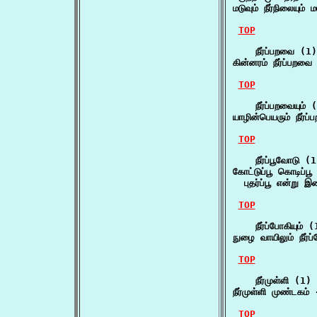
மடுவும் நீர்நிலையும்
TOP
    நீர்ப்பறவை (1)

கின்னரம் நீர்ப்பறவ
TOP
    நீர்ப்பறவையும் (
யாழின்பெயரும் நீர்ப
TOP
    நீர்ப்பூவோடு (1
கோட்டுப்பூ கொடிப்பூ ந
  புதர்ப்பூ என்று 
TOP
    நீர்ப்போகியும் (
நுழை வாயிலும் நீர்ப
TOP
    நீர்முள்ளி (1)

நீர்முள்ளி முண்டகம்
TOP