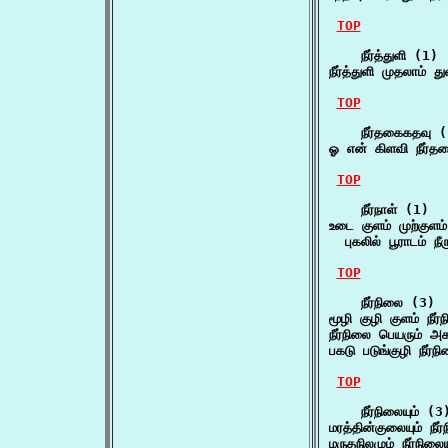
TOP
    நீர்த்துளி (1)

நீர்த்துளி முதலாம் த
TOP
    நீர்தகைகதவு (
ஓ என் கிளவி நீர்
TOP
    நீர்நாள் (1)

உடை குளம் முற்குளம் ம
  புகலில் பூராடம் நீர
TOP
    நீர்நிலை (3)

மூழி குழி குளம் நீ
நீர்நிலை பெயரும் அகழ
பகடு படுங்குழி நீர்
TOP
    நீர்நிலையும் (3)
மரத்தின்குலையும் நீர
மருதநிலமும் நீர்நிலை