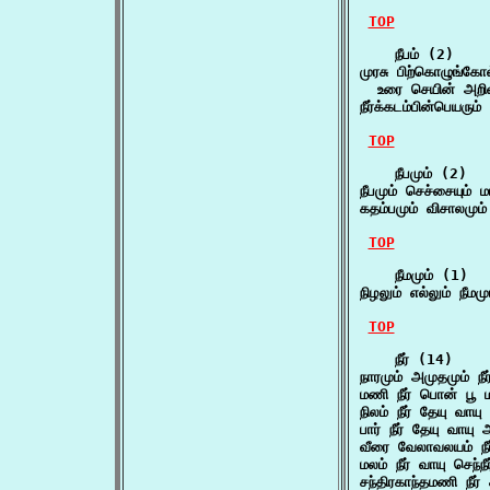
TOP
    நீபம் (2)

முரசு பிற்கொழுங்கோல
  உரை செயின் அறிவன
நீர்க்கடம்பின்பெயரும
TOP
    நீபமும் (2)

நீபமும் செச்சையும்
கதம்பமும் விசாலமும்
TOP
    நீமமும் (1)

நிழலும் எல்லும் நீமம
TOP
    நீர் (14)

நாரமும் அமுதமும் நீ
மணி நீர் பொன் பூ 
நிலம் நீர் தேயு வா
பார் நீர் தேயு வாயு
வீரை வேலாவலயம் நீ
மலம் நீர் வாயு செந்ந
சந்திரகாந்தமணி நீர்