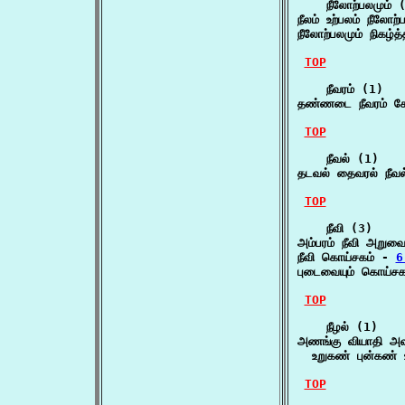
    நீலோற்பலமும் (
நீலம் உற்பலம் நீலோற
நீலோற்பலமும் நிகழ்த
TOP
    நீவரம் (1)

தண்ணடை நீவரம் கோ
TOP
    நீவல் (1)

தடவல் தைவரல் நீவல
TOP
    நீவி (3)

அம்பரம் நீவி அறுவ
நீவி கொய்சகம் - 
6
புடைவையும் கொய்சகப
TOP
    நீழல் (1)

அணங்கு வியாதி அவல
  உறுகண் புன்கண் 
TOP