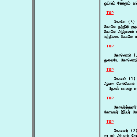
ஓட்டும் கோலும் உ
TOP
    கோலே (3)

கோலே தந்திரி கு
கோலே அஞ்சனம் எழ
மத்திகை கோலே மற
TOP
    கோலொடு (1
துலையே கோலொடு
TOP
    கோவம் (1)

ஆசை செங்கொல் ஆ
  பீதகம் மாழை ஈ
TOP
    கோவர்த்தனர்
கோவலர் இப்பர் க
TOP
    கோவலர் (2)
குடவர் அமுதர் க