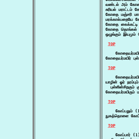
வண்டல் அம் கோத
சுரியல் மராட்டம்
கோதை மஞ்சரி மால
மரக்கால்பறையே 
கோதை கைக்கட்டி க
கோதை தொங்கல்
ஒழுங்கும் இயமும
TOP
    கோதையர்மயிர
கோதையர்மயிர் புள
TOP
    கோதையர்மயிர
யாழின் ஓர் நரம்பும
  புள்ளின்சிறகும
கோதையர்மயிரும் ம
TOP
    கோப்பதும் (1
நுகத்தொளை கோப்பத
TOP
    கோப்பார் (1)