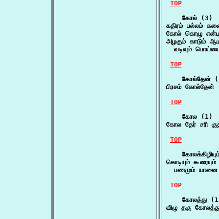
TOP
    கோல் (3)

கதிரம் பல்லம் 
கோல் கொழு என்
அழகும் காடும் ஆம
  வடிவும் பொய்யை
TOP
    கோல்தேன் (
பிரசம் கோல்தேன் 
TOP
    கோல (1)

கோல தேர் சரி கு
TOP
    கோலக்கிழியும
கொடியும் கூரையும் 
  பணமும் யானை 
TOP
    கோலத்து (1)
விழு தகு கோலத்து 