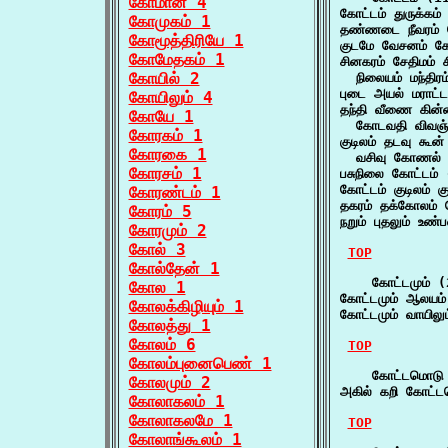
கோமான் 4
கோட்டம் துருக்கம
கோமுகம் 1
தண்ணடை நீவரம் 
கோமூத்திரியே 1
குடமே வேசனம் கோ
கோமேதகம் 1
சினகரம் சேதிமம் சி
கோயில் 2
  நிலையம் மந்திர
புடை அயல் மராட்ட
கோயிலும் 4
தந்தி வீணை கின்ன
கோயே 1
  கோடவதி விவஞ்ச
கோரகம் 1
குடிலம் தடவு கூன
கோரகை 1
  வசிவு கோணல் வ
கோரசம் 1
பசுநிலை கோட்டம் 
கோட்டம் குடிலம் 
கோரண்டம் 1
தகரம் தக்கோலம் க
கோரம் 5
நறும் புதலும் உண
கோரமும் 2
கோல் 3
TOP
கோல்தேன் 1
    கோட்டமும் (2
கோல 1
கோட்டமும் ஆலயம்
கோலக்கிழியும் 1
கோட்டமும் வாயிலு
கோலத்து 1
கோலம் 6
TOP
கோலம்புனைபெண் 1
    கோட்டமொடு 
கோலமும் 2
அகில் கறி கோட்
கோலாகலம் 1
கோலாகலமே 1
TOP
கோலாங்கூலம் 1