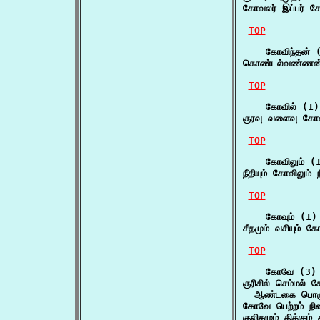
கோவலர் இப்பர் க
TOP
    கோவிந்தன் (
கொண்டல்வண்ணன் 
TOP
    கோவில் (1)

குரவு வளைவு கோவ
TOP
    கோவிலும் (1
நீதியும் கோவிலும் 
TOP
    கோவும் (1)

சீதமும் வசியும் க
TOP
    கோவே (3)

குரிசில் செம்மல்
  ஆண்டகை பொரு
கோவே பெற்றம் நிர
குலிசமும் திக்கு