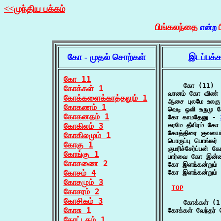
<<முந்திய பக்கம்
பிங்கலந்தை
என்ற
கோ - முதல் சொற்கள்
இடப்பக்
கோ 11
    கோ (11)

கோக்கள் 1
வானம் கோ விண் 
கோக்களைக்காத்தலும் 1
ஆசை புலமே உலக
கோகணம் 1
வெடி ஒலி உருமு
கோகனதம் 1
கோ காமதேனு - 
கோகிலம் 3
கரமே தீவிரம் கோ 
கோத்திரை குவலய
கோகிலமும் 1
பொருப்பு பொங்கர
கோகு 1
குமரிச்சேர்ப்பன்
கோங்கு 1
பார்வை கோ இன்
கோசணை 2
கோ இளங்கன்றும் 
கோசம் 4
கோ இளங்கன்றும் ம
கோசமும் 3
TOP
கோசரம் 2
கோசிகம் 3
    கோக்கள் (1)
கோசு 1
கோக்கள் வேந்தர் 
கோட்டகம் 1