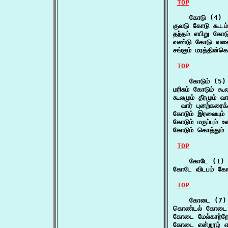
TOP
    கோடு (4)

குவடு கோடு கூடம
தந்தம் எயிறு கோட
வண்டு கோடு வளைய
சங்கும் மரத்தின்
TOP
    கோடும் (5)

மரிசும் கோடும் கூ
கூலமும் தீரமும் வா
  வார் புனற்கரைக்
கோடும் இரலையும்
கோடும் மருப்பும்
கோடும் கொத்தும்
TOP
    கோடே (1)

கோடே விடபம் கோ
TOP
    கோடை (7)

கொண்டல் கோடை 
கோடை மேல்காற்ற
கோடை என்றூழ் எ