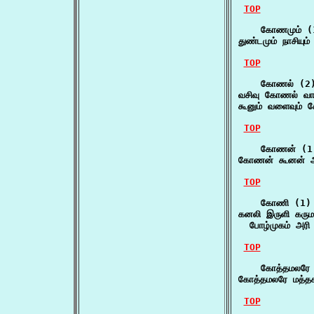
TOP
    கோணமும் (1
துண்டமும் நாசியு
TOP
    கோணல் (2)
வசிவு கோணல் வாங
கூனும் வளைவும்
TOP
    கோணன் (1)
கோணன் கூனன் ஆ
TOP
    கோணி (1)

கனலி இருளி கரு
  போழ்முகம் அரி
TOP
    கோத்தமலரே 
கோத்தமலரே மத்
TOP