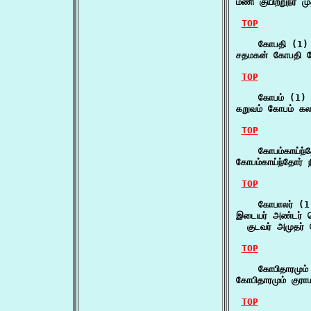
மணி குயிற்றுநர் ம
TOP
    கோபதி (1)

சதமகன் கோபதி ப
TOP
    கோபம் (1)

கறுவம் கோபம் கல
TOP
    கோபம்காய்ந்த
கோபம்காய்ந்தோர் ந
TOP
    கோபாலர் (1)
இடையர் அண்டர் ப
  குடவர் அமுதர்
TOP
    கோபிதாரமும்
கோபிதாரமும் குரா
TOP