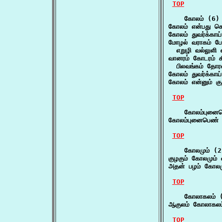
TOP
    கோலம் (6)

கோலம் என்பது கொ
கோலம் துவர்க்காய
மோழல் வராகம் போத
  எறுழி வல்லுளி 
வானரம் கோடரம் கீ
  பிலவங்கம் தோர
கோலம் துவர்க்காய
கோலம் என்னும் க
TOP
    கோலம்புனைப
கோலம்புனைபெண்
TOP
    கோலமும் (2)
குழகும் கோலமும் வ
அதன் பழம் கோலம
TOP
    கோலாகலம் (
ஆகுலம் கோலாகலம
TOP