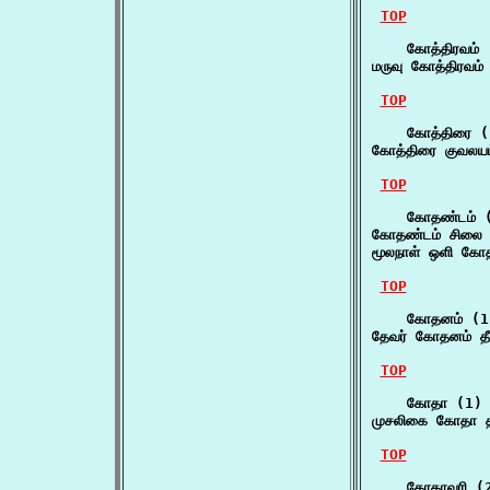
TOP
    கோத்திரவம் 
மருவு கோத்திரவம்
TOP
    கோத்திரை (
கோத்திரை குவலய
TOP
    கோதண்டம் (
கோதண்டம் சிலை க
மூலநாள் ஒளி கோத
TOP
    கோதனம் (1)
தேவர் கோதனம் தீ
TOP
    கோதா (1)

முசலிகை கோதா தட
TOP
    கோதாவரி (2