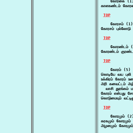
    கோரகை (1)
காளகண்டம் கோரகை
TOP
    கோரசம் (1)

கோரசம் புல்லோடு
TOP
    கோரண்டம் (
கோரண்டம் குரண்டக
TOP
    கோரம் (5)

கொடியே வய புலி 
உக்கிரம் கோரம் உற
அரி கனவட்டம் அத்
  வாசி துரங்கம் 
கோரம் என்பது ச
கொடுமையும் வட்டில
TOP
    கோரமும் (2)
கரகமும் கோரமும் 
அழனமும் கோரமும