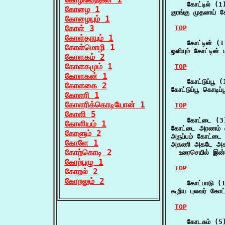
    கோட்டில் (1)
கோழை 1
குரங்கு முதலாய் க
கோழையும் 1
கோள் 3
TOP
கோள்தாயும் 1
    கோட்டின் (1)
கோள்மொழி 1
ஒளியும் கோட்டின் 
கோளகம் 2
கோளகமும் 1
TOP
கோளகன் 1
    கோட்டுப்பூ (1
கோளகை 2
கோட்டுப்பூ கொடிப்ப
கோளரி 1
கோளரிக்கொடியோன் 1
TOP
கோளி 5
    கோட்டை (3)
கோளியம் 1
கோட்டை அரணம் வ
கோளும் 2
அருப்பம் கோட்ட
கோளே 1
அகணி அகடே அக
கோற்கொடி 2
  உரைசெயில் இன
கோற்புழு 1
TOP
கோறல் 2
கோறலும் 2
    கோட்பாடு (1
கூறிய புலவர் கோட்
TOP
    கோடகம் (5)