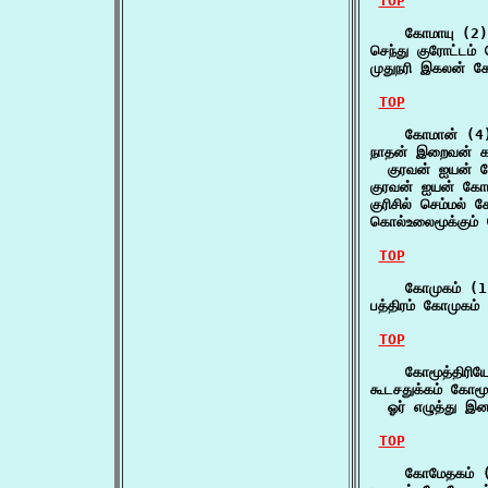
TOP
    கோமாயு (2)

செந்து குரோட்டம்
முதுநரி இகலன் க
TOP
    கோமான் (4)
நாதன் இறைவன் கட
  குரவன் ஐயன் 
குரவன் ஐயன் கோ
குரிசில் செம்மல
கொல்உலைமூக்கும்
TOP
    கோமுகம் (1)
பத்திரம் கோமுகம்
TOP
    கோமூத்திரியே
கூடசதுக்கம் கோமூத
  ஓர் எழுத்து இன
TOP
    கோமேதகம் (