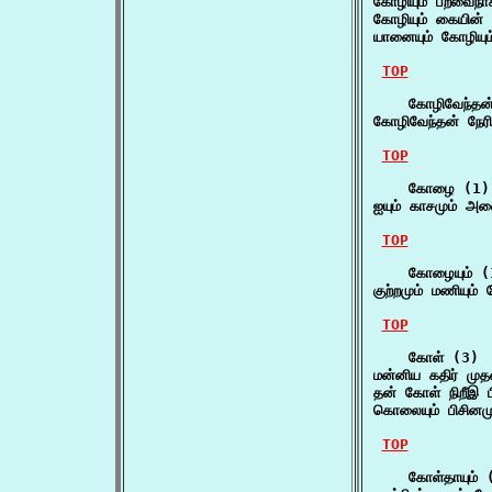
கோழியும் பறவைநாக
கோழியும் கையின் 
யானையும் கோழியும
TOP
    கோழிவேந்தன்
கோழிவேந்தன் நேர
TOP
    கோழை (1)

ஐயும் காசமும் அ
TOP
    கோழையும் (1
குற்றமும் மணியும
TOP
    கோள் (3)

மன்னிய கதிர் முத
தன் கோள் நிறீஇ ப
கொலையும் பிசினம
TOP
    கோள்தாயும் (