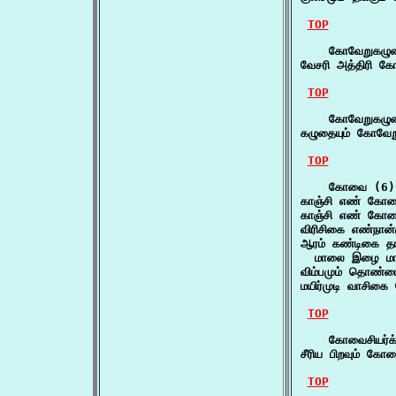
TOP
    கோவேறுகழுத
வேசரி அத்திரி 
TOP
    கோவேறுகழுதை
கழுதையும் கோவேற
TOP
    கோவை (6)

காஞ்சி எண் கோ
காஞ்சி எண் கோ
விரிசிகை எண்நா
ஆரம் கண்டிகை த
  மாலை இழை மா
விம்பமும் தொண்
மயிர்முடி வாசி
TOP
    கோவைசியர்க்
சீரிய பிறவும் கோ
TOP