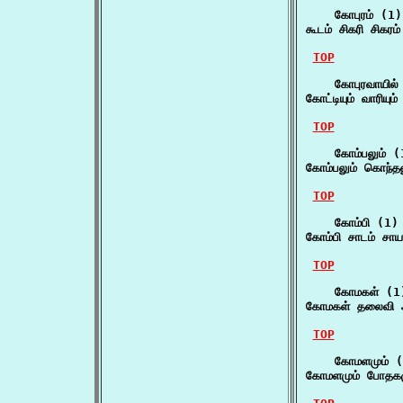
    கோபுரம் (1)

கூடம் சிகரி சிகரம
TOP
    கோபுரவாயில் 
கோட்டியும் வாரியு
TOP
    கோம்பலும் (1
கோம்பலும் கொந்தல
TOP
    கோம்பி (1)

கோம்பி சாடம் சா
TOP
    கோமகள் (1)
கோமகள் தலைவி 
TOP
    கோமளமும் (
கோமளமும் போதகம