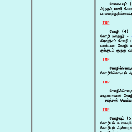
    கோவையும் (
அழகும் மணி கோவை
யானைத்துதிக்கை
TOP
    கோழி (4)

கோழி உறையூர் - 
கிரவுஞ்சம் கோழி
வண்டான கோழி வ
குக்குடம் குருகு
TOP
    கோழிக்கொடியு
கோழிக்கொடியும் 
TOP
    கோழிக்கொடி
சாதவாகனன் கோழி
  சாத்தன் வெள
TOP
    கோழியும் (5)
கோழியும் கூகையு
கோழியும் அன்னமு