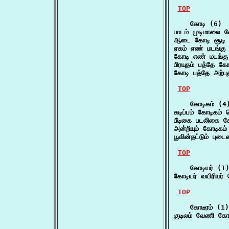
TOP
    கோடி (6)

பாடம் முடிமாலை 
ஆடை கோடி சூடி 
ஏகம் எண் மடங்க
கோடி எண் மடங்க
பிரயுதம் பத்தே க
கோடி பத்தே அற்பு
TOP
    கோடிகம் (4)
கடிப்பம் கோடிகம்
பீடிகை படலிகை கோ
அன்றியும் கோடிகம
பூவின்தட்டும் புட
TOP
    கோடியர் (1)
கோடியர் வயிரியர் 
TOP
    கோடீரம் (1)

குடிலம் வேணி கோட