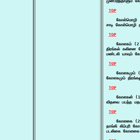
முன்பிறந்தாளும் க
TOP
    கோள்மொழி (
சாடி கோள்மொழி 
TOP
    கோளகம் (2)
திரங்கல் கலினை 
மண்டலி யாவும் க
TOP
    கோளகமும் (
கோளகமும் திரங்கல
TOP
    கோளகன் (1
விதவை பயந்த ம
TOP
    கோளகை (2)
தாங்கி கிம்புரி
படலிகை கோளகை 