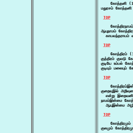
    கோத்தனி (1
மதுரசம் கோத்தனி 
TOP
    கோத்திரநாமம்
ஆயுநாமம் கோத்திரந
  காயவந்தராயம் வ
TOP
    கோத்திரம் (3
குத்திரம் குவடு க
குடியே உம்பல் கோத
குடியும் மலையும் 
TOP
    கோத்திரம்இன
குறைவுஇல் அறிவு
  என்று இறைவனி
நாமம்இன்மை கோத்
  ஆயுஇன்மை அழி
TOP
    கோத்திரமும் 
குலமும் கோத்திரமு