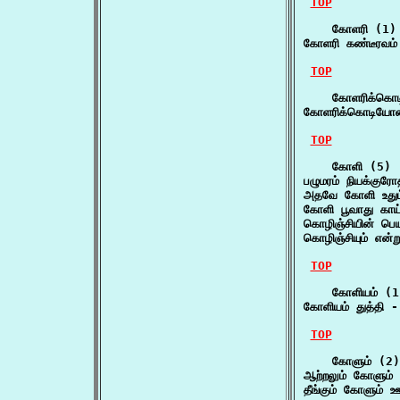
TOP
    கோளரி (1)

கோளரி கண்டீரவம்
TOP
    கோளரிக்கொட
கோளரிக்கொடியோன
TOP
    கோளி (5)

பழுமரம் நியக்கு
அதவே கோளி உதும்
கோளி பூவாது காய்
கொழிஞ்சியின் பெ
கொழிஞ்சியும் என
TOP
    கோளியம் (1)
கோளியம் துத்தி -
TOP
    கோளும் (2)

ஆற்றலும் கோளும் 
தீங்கும் கோளும் 