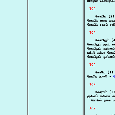
மரகதம் கோமேதகம்
TOP
    கோயில் (2)

கோயில் என்ப குல
கோயில் நகரம் தள
TOP
    கோயிலும் (4
கோயிலும் குலம் எ
கோயிலும் குதிரைப்
பள்ளி என்பர் கோயி
கோயிலும் குதிரைப்
TOP
    கோயே (1)

கோயே பரணி - 
TOP
    கோரகம் (1)
முகிளம் கவிகை ச
  போகில் நகை மல
TOP