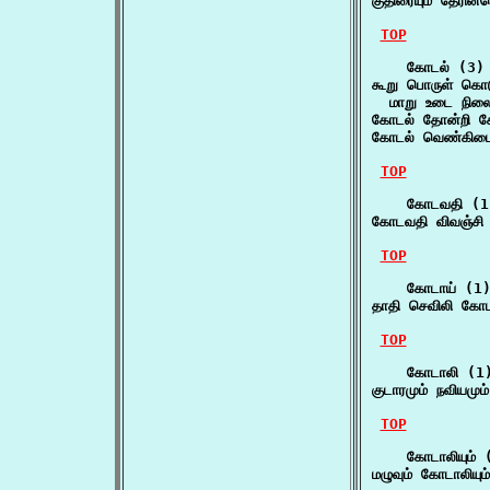
குதிரையும் தேரின
TOP
    கோடல் (3)

கூறு பொருள் கொடு
  மாறு உடை நிலை
கோடல் தோன்றி க
கோடல் வெண்கிடை
TOP
    கோடவதி (1)
கோடவதி விவஞ்சி ய
TOP
    கோடாய் (1)
தாதி செவிலி கோ
TOP
    கோடாலி (1)
குடாரமும் நவியமு
TOP
    கோடாலியும் (
மழுவும் கோடாலியும