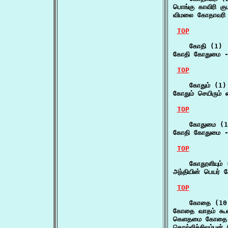
பொங்கு காவிரி க
விமலை கோதாவரி
TOP
    கோதி (1)

கோதி கோதுமை 
TOP
    கோதும் (1)

கோதும் செயிரும் ம
TOP
    கோதுமை (1)
கோதி கோதுமை 
TOP
    கோதூளியும் 
அந்தியின் பெயர் 
TOP
    கோதை (10)
கோதை வாதம் கூத
கெளதமை கோதை
கொல்லிச்சிலம்பன