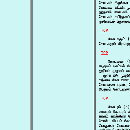
கோடகம் சிருங்காட
கோடகம் கிம்புரி ம
நூதனம் கோடகம் 
கோடகம் சயிந்தவம
குதிரையும் புதுமைய
TOP
    கோடகமும் (
கோடகமும் சிராகமு
TOP
    கோடணை (5
ஆகுலம் புலம்பல
தூரியம் முழவம் 
  முரசு பீலி முரு
கடுமை கோடணை ச
கோடணை புலம்ப
ஆகுலம் கோடணை
TOP
    கோடரம் (5)

வானரம் கோடரம் க
காளம் காஞ்சிரை க
கோடே விடபம் கோ
பொதும்பர் கோடரம