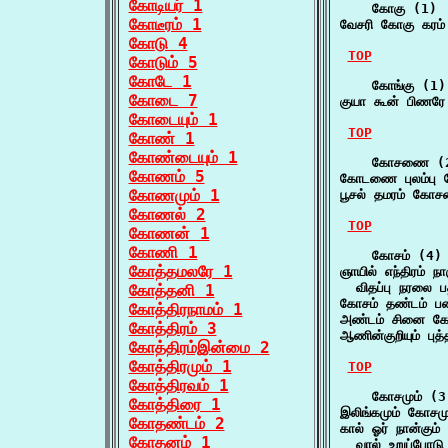
கோடியர் 1
    கோகு (1)

கோடீரம் 1
வேசரி கோகு கரம்
கோடு 4
TOP
கோடும் 5
கோடே 1
    கோங்கு (1)

கோடை 7
குயா கூன் பிணரே
கோடையும் 1
TOP
கோண் 1
கோண்டையும் 1
    கோசணை (2
கோணம் 5
கோடணை புலம்ப
கோணமும் 1
பூசல் தமரம் கோச
கோணல் 2
TOP
கோணன் 1
கோணி 1
    கோசம் (4)

கோத்தமலரே 1
ஞாயில் எந்திரம் நா
  விதப்பு நரலை 
கோத்தனி 1
கோசம் தண்டம் பண
கோத்திரநாமம் 1
அண்டம் சினை கோச
கோத்திரம் 3
ஆணின்குறியும் பு
கோத்திரம்இன்மை 2
கோத்திரமும் 1
TOP
கோத்திரவம் 1
    கோசமும் (3)
கோத்திரை 1
இலிங்கமும் கோசம
கோதண்டம் 2
கால் ஓர் நான்கும்
கோதனம் 1
  வால் உறுப்போடு