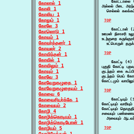
    கோட்டாலை (
கோலால் 1
அல்லல் பீடை அரந
கோலி 1
  செல்லல் கலக்க
கோலிய 1
கோலும் 1
TOP
கோலே 3
    கோட்டான் (2
கோலொடு 1
ஊமன் நிசாசரி உல
கோவம் 1
உடற்குறை கருங்குரங
கோவர்த்தனர் 1
  உட்பொருள் தருக
கோவலர் 2
TOP
கோவிந்தன் 1
கோவில் 1
    கோட்டி (4)

கோவிலும் 1
புகுதி கோட்டி பு
கோவும் 1
குடந்தம் கை கூப்ப
குடந்தம் மெய் கோ
கோவே 3
கோட்டமும் வாயிலு
கோவேறுகழுதை 1
கோவேறுகழுதையும் 1
TOP
கோவை 6
கோவைசியர்க்கே 1
    கோட்டியும் (3
கோட்டியும் வாரியு
கோவையும் 2
கோட்டியும் தொகுதி
கோழி 4
சவையும் பண்ணையும்
கோழிக்கொடியும் 1
  அவையும் ஆடவர்
கோழிக்கொடியோன் 1
கோழியும் 5
TOP
கோழிவேந்தன் 1