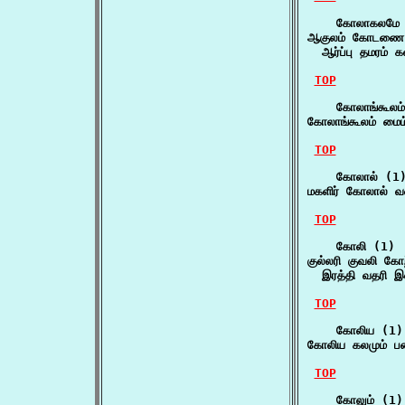
    கோலாகலமே 
ஆகுலம் கோடணை
  ஆர்ப்பு தமரம் 
TOP
    கோலாங்கூலம்
கோலாங்கூலம் மைம
TOP
    கோலால் (1)
மகளிர் கோலால் 
TOP
    கோலி (1)

குல்லரி குவலி கோ
  இரத்தி வதரி இ
TOP
    கோலிய (1)

கோலிய கலமும் பன
TOP
    கோலும் (1)
