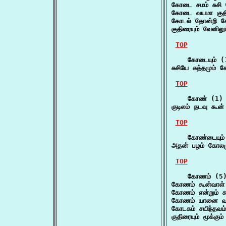
கோடை சமம் சுசி
கோடை வயமா குதி
கோடல் தோன்றி க
குதிரையும் வேனி
TOP
    கோடையும் (1
சுசியே சுத்தமும்
TOP
    கோண் (1)

குடிலம் தடவு கூ
TOP
    கோண்டையும் 
அதன் பழம் கோலம
TOP
    கோணம் (5)
கோணம் கூன்வாள்
கோணம் என்றும் க
கோணம் யானை வணக
கோடகம் சயிந்தவம
குதிரையும் மூக்க