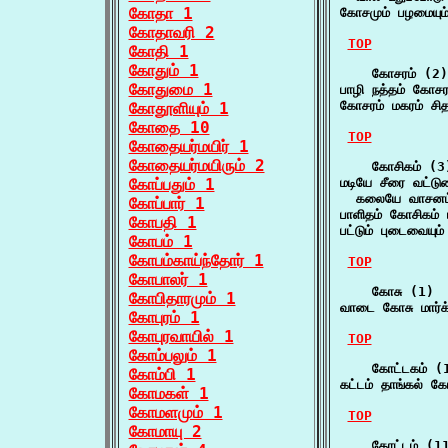
கோதா 1
கோசமும் பழமையும்
கோதாவரி 2
TOP
கோதி 1
கோதும் 1
    கோசரம் (2)

கோதுமை 1
பாழி நத்தம் கோசர
கோசரம் மகரம் சி
கோதூளியும் 1
கோதை 10
TOP
கோதையர்மயிர் 1
கோதையர்மயிரும் 2
    கோசிகம் (3)
கோப்பதும் 1
மடியே சீரை வட்டு
  கலையே வாசனம்
கோப்பார் 1
பாளிதம் கோசிகம் ப
கோபதி 1
பட்டும் புடைவையு
கோபம் 1
கோபம்காய்ந்தோர் 1
TOP
கோபாலர் 1
    கோசு (1)

கோபிதாரமும் 1
வாடை கோசு மார்க
கோபுரம் 1
கோபுரவாயில் 1
TOP
கோம்பலும் 1
    கோட்டகம் (1
கோம்பி 1
கட்டம் தாங்கல் க
கோமகள் 1
கோமளமும் 1
TOP
கோமாயு 2
    கோட்டம் (11