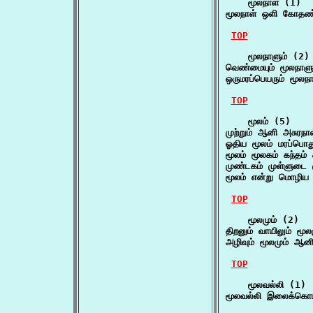
    மூலநாள் (1)

மூலநாள் ஒளி கோதண்
TOP
    மூலநாளும் (2)

வெண்மையும் மூலநாளு
ஒருமரப்பெயரும் மூலநா
TOP
    மூலம் (5)

முற்றும் ஆனி அசுரநா
ஓதிய மூலம் மரப்பொத
மூலம் மூலகம் கந்தம்
முண்டகம் முள்ளுடை 
மூலம் என்று மொழிய
TOP
    மூலமும் (2)

திறனும் வாயிலும் ம
அழிவும் மூலமும் ஆன
TOP
    மூலவல்லி (1)

மூலவல்லி இலைக்கொட