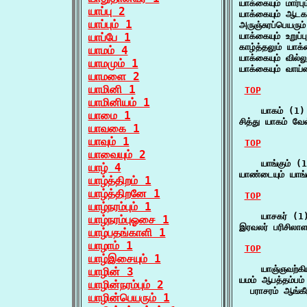
யாக்கையும் மார்ப
யாப்பு 2
யாக்கையும் ஆடக
யாப்பும் 1
அருஞ்சுரப்பெயரும
யாப்பே 1
யாக்கையும் உறுப்
காழ்த்தலும் யாக
யாமம் 4
யாக்கையும் வில்
யாமமும் 1
யாக்கையும் வாய்
யாமளை 2
யாமினி 1
TOP
யாமினியம் 1
    யாகம் (1)

யாமை 1
சித்து யாகம் வே
யாவகை 1
யாவும் 1
TOP
யாவையும் 2
    யாங்கும் (1
யாழ் 4
யாண்டையும் யாங்
யாழ்த்திறம் 1
யாழ்த்திறனே 1
TOP
யாழ்நரம்பும் 1
    யாசகர் (1)
யாழ்நரம்புஓசை 1
இரவலர் பரிசிலாள
யாழ்பதங்காளி 1
யாழாம் 1
TOP
யாழ்இசையும் 1
    யாஞ்ஞவற்கி
யாழின் 3
யமம் ஆபத்தம்பம் 
யாழின்நரம்பும் 2
  பராசரம் ஆங்க
யாழின்பெயரும் 1