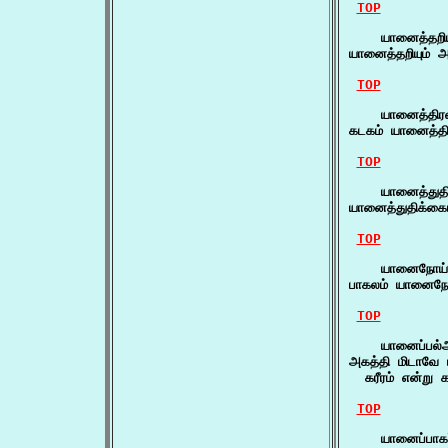
TOP
    யானைத்தறியு
யானைத்தறியும் 
TOP
    யானைத்திரள
கடகம் யானைத்தி
TOP
    யானைத்துதிக
யானைத்துதிக்க
TOP
    யானைநோய்
பாகலம் யானைந
TOP
    யானைப்பல்அ
அகத்தி மிடாவே ய
  கரீரம் என்று 
TOP
    யானைப்பாகர