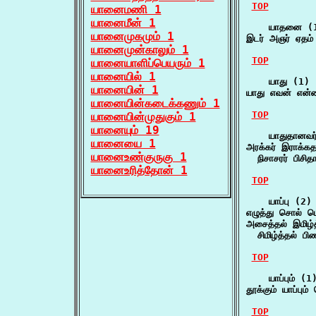
TOP
யானைமணி 1
யானைமீன் 1
    யாதனை (1
யானைமுகமும் 1
இடர் அஞர் ஏதம
யானைமுன்காலும் 1
TOP
யானையாளிப்பெயரும் 1
யானையில் 1
    யாது (1)

யானையின் 1
யாது எவன் என்
யானையின்கடைக்கணும் 1
TOP
யானையின்முதுகும் 1
யானையும் 19
    யாதுதானவர்
யானையை 1
அரக்கர் இராக்கத
யானைஉண்குருகு 1
  நிசாசரர் பிசி
யானைஉரித்தோன் 1
TOP
    யாப்பு (2)

எழுத்து சொல் பொ
அசைத்தல் இமிழ்த்
  சிமிழ்த்தல் பி
TOP
    யாப்பும் (1)
தூக்கும் யாப்பும்
TOP