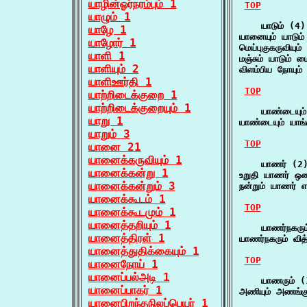
யாழின்ஓர்நரம்பும் 1
TOP
யாழும் 1
    யாடும் (4)

யாழே 1
யானையும் யாடும்
யாழோர் 1
மெய்புகுகருவியும
யாளி 1
மஞ்சும் யாடும் 
யாளியும் 2
விளம்பிய நோயும்
யாளிஊர்தி 1
TOP
யாற்றிடைக்குறை 1
யாற்றிடைக்குறையும் 1
    யாண்டையும்
யாறு 1
யாண்டையும் யாங்
யாறும் 3
TOP
யானை 21
யானைக்கருவியும் 1
    யாணர் (2)
யானைக்கன்று 1
உறுதி யாணர் ஒண
யானைக்கன்றும் 3
நன்றும் யாணர் எ
யானைக்கூடம் 1
TOP
யானைக்கூடமும் 1
யானைத்தறியும் 1
    யாணர்நகரும
யானைத்திரள் 1
யாணர்நகரும் வித
யானைத்துதிக்கையும் 1
TOP
யானைநோய் 1
யானைப்பல்அடி 1
    யாணரும் (1
யானைப்பாகர் 1
அணியும் அணங்கு
யானைபிறந்தநிலப்பெயர் 1