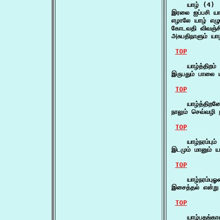
    யாழ் (4)

இரலை ஐப்பசி ய
எழாலே யாழ் எழ
கோடவதி விவஞ்சி
அசுபதிநாளும் யா
TOP
    யாழ்த்திறம் 
இருபதும் பாலை ய
TOP
    யாழ்த்திறன
நாலும் செவ்வழி 
TOP
    யாழ்நரம்பும்
இடமும் மானும் ய
TOP
    யாழ்நரம்புஓ
இசைத்தல் என்ற
TOP
    யாழ்பதங்கா