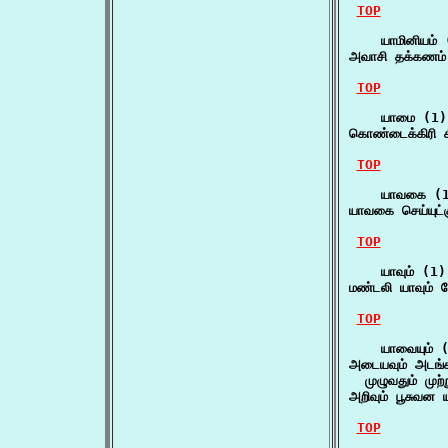
TOP
    யாமினியம் 
அவாசி தக்கணம் 
TOP
    யாமை (1)

கொண்டைக்கிரி 
TOP
    யாவகை (1
யாவகை செய்யுட்
TOP
    யாவும் (1)

மண்டலி யாவும் 
TOP
    யாவையும் (
அடையவும் அடங்க
  முழுவதும் முற்
அறிவும் பூசுவன 
TOP