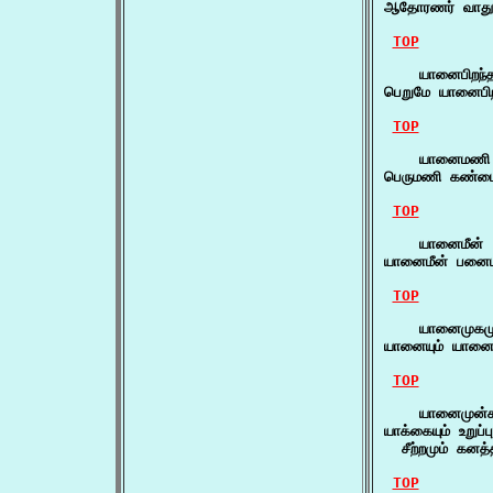
ஆதோரணர் வாதுவ
TOP
    யானைபிறந்தந
பெறுமே யானைபிற
TOP
    யானைமணி 
பெருமணி கண்ட
TOP
    யானைமீன் 
யானைமீன் பனைமீ
TOP
    யானைமுகமு
யானையும் யானைம
TOP
    யானைமுன்கா
யாக்கையும் உறுப்
  சீற்றமும் கனத்
TOP