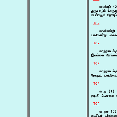
    யாளியும் (2
துருவாடும் வேழமு
மடங்கலும் நோயும்
TOP
    யாளிஊர்தி 
யாளிஊர்தி மாக
TOP
    யாற்றிடைக்க
இலங்கை அரங்கம் 
TOP
    யாற்றிடைக்க
தோலும் யாற்றிடைக
TOP
    யாறு (1)

தடினி ஆபதகை ய
TOP
    யாறும் (3)

கவுரியும் துர்க்க