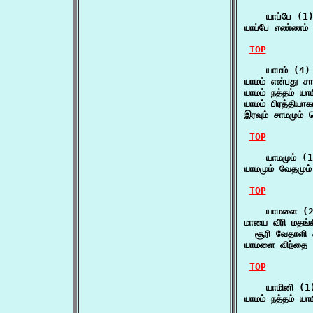
    யாப்பே (1)
யாப்பே எண்ணம் 
TOP
    யாமம் (4)

யாமம் என்பது ச
யாமம் நத்தம் யா
யாமம் பிரத்திய
இரவும் சாமமும் 
TOP
    யாமமும் (1
யாமமும் வேதமும்
TOP
    யாமளை (2
மாயை வீரி மதங்
  சூரி வேதாளி
யாமளை விந்தை 
TOP
    யாமினி (1)
யாமம் நத்தம் யா