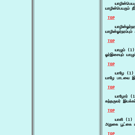
    யாழின்பெயரு
யாழின்பெயரும் நீ
TOP
    யாழின்ஓர்நரம
யாழின்ஓர்நரம்பும்
TOP
    யாழும் (1)

ஓர்இசையும் யாழு
TOP
    யாழே (1)

யாழே பாடவை இ
TOP
    யாழோர் (1
கந்தருவர் இயக்க
TOP
    யாளி (1)

அறுகை பூட்கை 
TOP