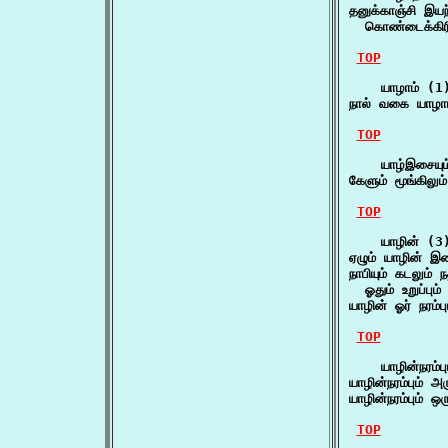
தனுக்காஞ்சி இயந
  கொண்டைக்கிர
TOP
    யாழாம் (1)
நால் வகை யாழா
TOP
    யாழ்இசையும
கேளும் மூங்கிலு
TOP
    யாழின் (3)
ஏழும் யாழின் இ
நாபியும் கடலும் நத
  ஓதும் உறுப்பும
யாழின் ஓர் நரம்
TOP
    யாழின்நரம்பு
யாழின்நரம்பும் 
யாழின்நரம்பும் ஒர
TOP