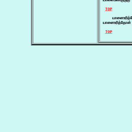
TOP
    யானைஉரித்
யானைஉரித்தோன
TOP