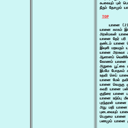
கூகையும் புள் ப
நீரும் தேசமும் ய
TOP
    யானை (21
யானை காகம் இ
அரன்மகன் யான
யானை தேர் பரி
தண்டம் யானை 
இவுளி மறவரும் 
யானை அரசுவா ஆ
ஆளானம் வெளி
கோணம் யானை வண
அறுகை பூட்கை 
இபமே போதகம் 
உதவி செய் யான
யானை மேல் தவி
யானை வெருகு க
கவரி யானை பன்
குதிரை யானை ப
யானை உடும்பு மீன
புரந்தரன் யானை 
அநு மதி யானை
புடைவையும் யான
பெருமை யானை 
பணமும் யானை ம