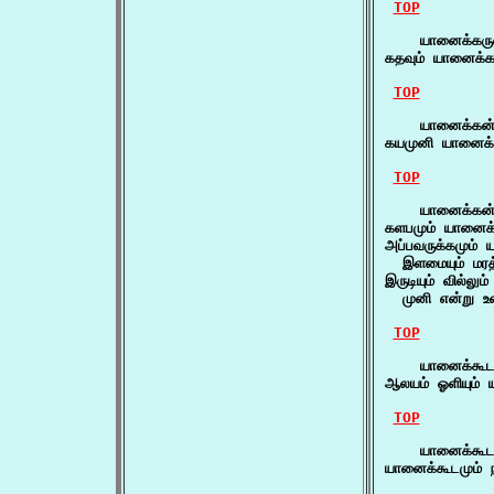
TOP
    யானைக்கருவி
கதவும் யானைக்கர
TOP
    யானைக்கன்
கயமுனி யானைக்
TOP
    யானைக்கன்ற
களபமும் யானைக்
அப்பவருக்கமும் ய
  இளமையும் மரத
இருடியும் வில்லும
  முனி என்று உ
TOP
    யானைக்கூடம
ஆலயம் ஓளியும் 
TOP
    யானைக்கூடம
யானைக்கூடமும் 