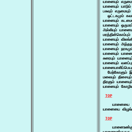
யானையும் எருமைய
யானையும் யாடும்
பசுவும் எருமையும
  ஒட்டகமும் கவர
யானையும் கடமையு
யானையும் ஒருமரப
அல்லியும் யானைய
மரத்தின்கொம்பும
யானையும் விலங்
யானையும் அத்தந
யானையும் நரகமும
யானையும் யானைம
சுரையும் யானையும
யானையும் வனப்ப
யானையாளிப்பெயரு
  மேற்கோளும் 
மலையும் திசையும
திரளும் யானையு
யானையும் கோழிய
TOP
    யானையை (
யானையை விழுங்கு
TOP
    யானைஉண்குர
யானைஉண்குருகு 