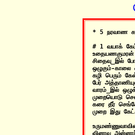
# 1 வயாக் கேட்
உதையணகுமரன் உ
சிதைவு_இல் போ
ஒழுகும்-காலை ஓ
கழி பெரும் கே
பேர் அத்தாணிய
வாரம்_இல் ஒழுக
முறையொடு சென
கரை தீர் செங்
உருமண்ணுவாவி
வினாவ அன்னாற்