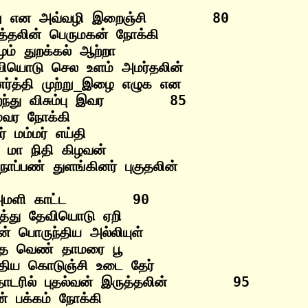
று என அவ்வழி இறைஞ்சி        80

்தலின் பெருமகன் நோக்கி

ும் துறக்கல் ஆற்றா

வியொடு செல உளம் அமர்தலின்

்த்தி முற்று_இழை எழுக என

ந்து விசும்பு இவர        85

ேவர நோக்கி

 மம்மர் எய்தி

ா நிதி கிழவன்

அமளி காட்ட        90

்து தேவியொடு ஏறி

் பொருந்திய அல்லியுள்

்த வெண் தாமரை பூ

ிய கொடுஞ்சி உடை தேர்

ரில் புதல்வன் இருத்தலின்        95

் பக்கம் நோக்கி
