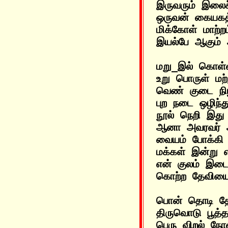
இருவரும் இலைச்ச
ஒருவன் கையகத்
மிக்கோள் மாற்ற
மறு_இல் கொள்
உறு பொருள் மற்
வெண் குடை நிழ
புற நடை ஒழிந்த
நூல் நெறி இது
ஆனா அவரவர் அ
வையம் போக்கி
மக்கள் இன்று என
என் குலம் இடை
பொன் தொடி தோழி
திருவொடு பூத்த
பெரு விறல் நோ