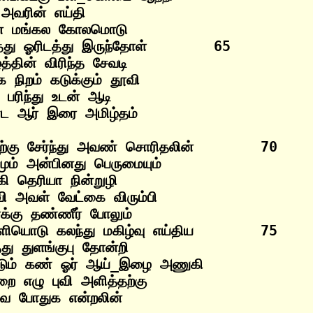
வரின் எய்தி

ின் மங்கல கோலமொடு

து ஓரிடத்து இருந்தோள்        65

்தின் விரிந்த சேவடி

 நிறம் கடுக்கும் தூவி

 பரிந்து உடன் ஆடி

பிற்கு சேர்ந்து அவண் சொரிதலின்        70

மும் அன்பினது பெருமையும்

ி தெரியா நின்றுழி

ி அவள் வேட்கை விரும்பி

்க்கு தண்ணீர் போலும்

ளியொடு கலந்து மகிழ்வு எய்திய        75

து துளங்குபு தோன்றி

டும் கண் ஓர் ஆய்_இழை அணுகி

ை எழு புவி அளித்தற்கு
