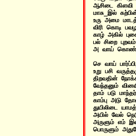
ஆசிடை கிளவி அ
மாசு_இல் கற்ப
உரு அமை மாடத்
விரி கொடி பவழத
காழ் அகில் புகை
பல் சிறை புறவம்
செ வாய் பார்ப்
உறு பசி வருத்த
திறவதின் நோக்க
வேந்தனும் வினவ
தாம் படு மாந்தர
காம்பு அடு தோ
துயிலிடை யாமத்
அயில் வேல் நெ
அருளும் எம் இற