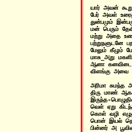
யார் அவன் கூ
பேர் அவள் உரைத
துன்பமும் இன்பம
மன் பெரும் தே
மற்று அதை உணர
பற்றுநளுடனே பற
மேலும் கீழும் ம
மாசு_அறு மகளிர்
ஆனா கனவிடை ம
அரிமா சுமந்த 
திரு மாண் ஆகத
இருந்த-பொழுதின
வெள் ஏறு கிடந
கொள் வழி எழுத
பொன் இயல் தொட
பின்னர் அ பூவின