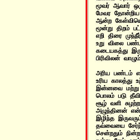
மூவர் ஆவார் ஒர
மேவர தோன்றிய 
ஆன்ற கேள்வியொ
மூன்று திறம் ப
எறி திரை முந்ந
உறு விலை பண்டத
கடையகத்து இரு
அரிய பண்டம் 
உரிய காலத்து உற
இன்னவை மற்று
பொலம் படு தீவிற
சூழ் வளி சுழற்
அழுந்தினன் என்
இழிந்த இருவரும்
தவ்வையை சேர்ந
சென்றதும் நின்