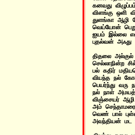
கனவது விழுப்பம
விளங்கு ஒளி வ
துளங்கா ஆழி த
வெய்யோன் பெறு
ஐயம் இல்லை என
திதலை அல்குல்
செல்லாநின்ற சில
பல் கதிர் மதியம
வியந்த நல் கோள்
பெயர்ந்து வரு 
நல் நாள் அமயத
விஞ்சையர் ஆழி 
அம் செந்தாமரை
வெண் பால் புள