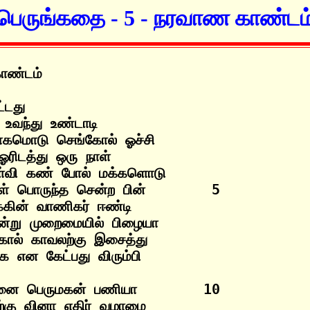
பெருங்கதை - 5 - நரவாண காண்டம
டது

வந்து உண்டாடி

கமொடு செங்கோல் ஓச்சி

ரிடத்து ஒரு நாள்

ள்வி கண் போல் மக்களொடு

ுள் பொருந்த சென்ற பின்        5

்கின் வாணிகர் ஈண்டி

்று முறைமையில் பிழையா

கோல் காவலற்கு இசைத்து

னை பெருமகன் பணியா        10

கு வினா எதிர் வழாமை
