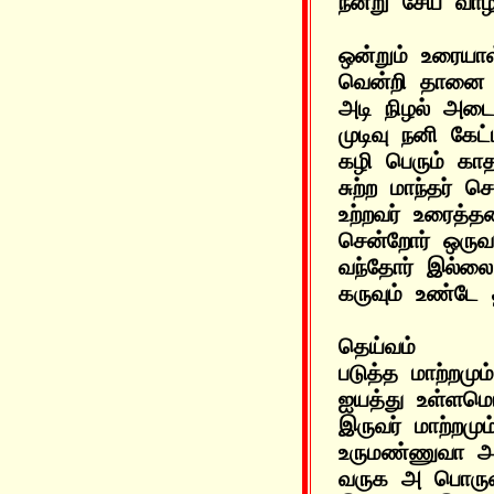
ஒன்றும் உரைய
வென்றி தானை வ
அடி நிழல் அடை
முடிவு நனி கேட
கழி பெரும் கா
சுற்ற மாந்தர் 
உற்றவர் உரைத்
சென்றோர் ஒருவர
வந்தோர் இல்லை 
தெய்வம்      
படுத்த மாற்றமும
ஐயத்து உள்ளமொ
இருவர் மாற்றமு
உருமண்ணுவா அத
வருக அ பொருள