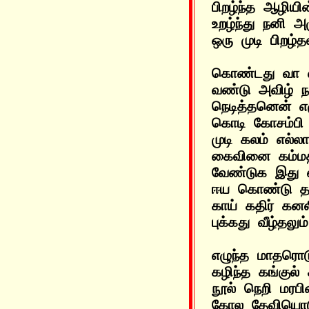
பிறழ்ந்த ஆழியி
உறழ்ந்து நனி அ
கொண்டது வா 
வண்டு அவிழ் நற
நெடித்தனென் எ
கொடி கோசம்பி 
முடி கலம் எல்ல
கைவினை கம்மத்த
வேண்டுக இது 
ஈய கொண்டு தன
காய் கதிர் கனல
எழுந்த மாதரொட
கழிந்த கங்குல்
நூல் நெறி மரப
கோல தேவியொட