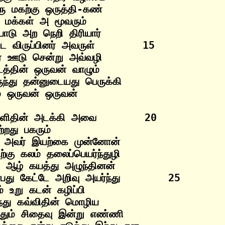
ு மகற்கு ஒருத்தி-கண்

மக்கள் அ மூவரும்

டு அற நெறி திரியார்

ட்ட விருப்பினர் அவருள்        15

ீர் ஊடு சென்று அவ்வழி

்தின் ஒருவன் வாழும்

ந்து தன்னுடையது பெருக்கி

எளிதின் அடக்கி அவை        20

்றது பகரும்

 அவர் இயற்கை முன்னோன்

்கு கலம் தலைப்பெயர்ந்துழி

ற ஆழ் கயத்து அழுந்தினன்

பது கேட்டே அறிவு அயர்ந்து        25

 உறு கடன் கழிப்பி

்து கவ்விதின் மொழிய

றதும் சிதைவு இன்று எண்ணி
