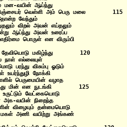
் மன-வயின் ஆய்ந்து

ிஞ்சையர் வெள்ளி அம் பெரு மலை        115

ோன்ற வேந்தும்

தலும் விறல் அவன் எய்தலும்

்று ஆய்ந்து அவன் உரைப்ப

 தேவியொடு மகிழ்ந்து        120

் நாள் எல்லையுள்

ொடு பரந்து விசும்பு ஓடும்

 உயர்ந்துழி நோக்கி

நாளில் பெருமையின் வழாத

்து மின் என நுடங்கி        125

உருட்டும் வேட்கையொடு

 அக-வயின் நிறைந்த

்ளின் விழையும் தன்மையொடு
