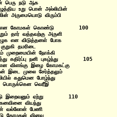
ன் பெரு நடு ஆக

ழுத்திய உறு பொன் அல்லியின்

என கோமகள் கொண்டு        100

ும் தார் வத்தவற்கு அருளி

ழுக என விடுத்தனள் போக

குறுகி தமரிடை

ாம் முறைமையின் நோக்கி

ு கதிர்ப்பு நனி புகழ்ந்து        105

என விளங்கு இழை கோமகட்கு

் இடை முலை சேர்த்தலும்

ியில் கதுமென போழ்ந்து

ு இறைவனும் ஏற்று        110

 கனவினை வியந்து

ின் வல்லோன் பேணி

ு கோமகன் வினவ
