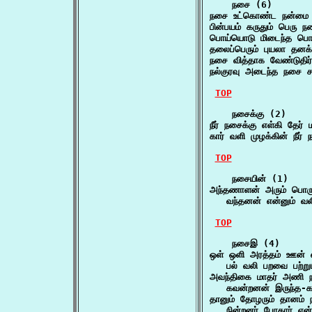
    நசை (6)

நசை உட்கொண்ட நன்மை
பின்பயம் கருதும் பெரு
பொய்யொடு மிடைந்த பொ
தலைப்பெரும் புயலா த
நசை வித்தாக வேண்டுதி
நல்குரவு அடைந்த நசை 
TOP
    நசைக்கு (2)

நீர் நசைக்கு எள்கி தேர்
கார் வளி முழக்கின் நீர்
TOP
    நசையின் (1)

அந்தணாளன் அரும் பொருள
   வந்தனன் என்னும் வ
TOP
    நசைஇ (4)

ஒள் ஒளி அரத்தம் ஊன்
   பல் வலி பறவை பற்று
அவந்திகை மாதர் அணி ந
   கவன்றனன் இருந்த-
தானும் தோழரும் தானம் 
   நின்றனர் போகார் என