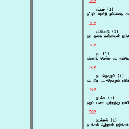
TOP
    நட்பும் (1)

நட்பும் அன்றி நம்மொடு 
TOP
    நட்பொடு (1)

நல தகை மன்னவன் நட்ப
TOP
    நட (1)

நங்காய் மெல்ல நட என்ப
TOP
    நட-தொறும் (1)

நல் பிடி நட-தொறும் நட
TOP
    நடக்க (1)

நறும் புகை முற்றத்து ந
TOP
    நடக்கல் (1)

நடக்கல் ஆற்றாள் நடுக்க