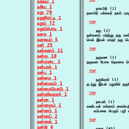
நறவும் 1
நறிய 1
    நகாஅர் (1)

நறு 70
நகாஅர் பல்லவர் நலம் பு
நறுநீராட்டி 1
TOP
நறும் 72
நறும்பொடி 1
    நகு (2)

நறை 1
நன்கனம் படுத்து நகு மல
நறையும் 5
மெல் இயல் மாதர் நகு ம
நன் 25
TOP
நன்கனம் 11
நன்கு 18
    நகுவன (1)

நன்குடை 1
நகுவன போல தொகை கொண்
நன்பால் 1
TOP
நன்பு 1
நன்மை 1
    நகுவோர் (1)

நன்மையும் 1
நடந்து இயல் மறுகில் ந
நன்மையொடு 1
TOP
நன்றறிவாளர் 1
நன்றா 1
    நகூஉம் (1)

நன்றாகும் 1
கண்டவர் எல்லாம் கையெறிந
நன்றாம் 1
   கம்பலை பெரும் பழி
நன்றாய் 2
TOP
நன்றால் 1
நன்றி 6
    நகை (45)
