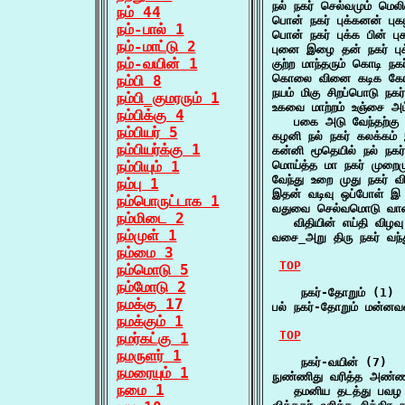
நல் நகர் செல்வமும் மெ
நம் 44
பொன் நகர் புக்கனன் ப
நம்-பால் 1
பொன் நகர் புக்க பின் ப
நம்-மாட்டு 2
புனை இழை தன் நகர் புக
நம்-வயின் 1
குற்ற மாந்தரும் கொடி ந
கொலை வினை கடிக கோ_
நம்பி 8
நயம் மிகு சிறப்பொடு ந
நம்பி_குமரரும் 1
உகவை மாற்றம் உஞ்சை அம்
நம்பிக்கு 4
   பகை அடு வேந்தற்கு
நம்பியர் 5
கழனி நல் நகர் கலக்கம
நம்பியர்க்கு 1
கன்னி மூதெயில் நல் நக
நம்பியும் 1
மொய்த்த மா நகர் முற
வேந்து உறை முது நகர
நம்பு 1
இதன் வடிவு ஒப்போள் இ
நம்பொருட்டாக 1
வதுவை செல்வமொடு வான்
நம்மிடை 2
   விதியின் எய்தி விழவ
நம்முள் 1
வசை_அறு திரு நகர் வந்
நம்மை 3
TOP
நம்மொடு 5
நம்மோடு 2
    நகர்-தோறும் (1)

நமக்கு 17
பல் நகர்-தோறும் மன்
நமக்கும் 1
TOP
நமர்கட்கு 1
நமருளர் 1
    நகர்-வயின் (7)

நமரையும் 1
நுண்ணிது வரித்த அண்ணல
நமை 1
   தமனிய தடத்து பவழ 