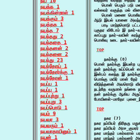
நய 10
வித்தகர் வரித்த சித்திர ந
   பொன் பெரும் படு 
நயக்க 1
வல்லவர் வகுத்த மல் வின
நயக்கின்றாள் 1
   பொன் மணை பொலிய 
நயக்கும் 3
ஆடு இயல் யானை அவந்தி
நயத்தக 1
   பாடி மாற்றமொடு பட
நயந்த 7
புகுதர விடோம் இ நகர்
காப்புறு நகர்-வயின் கரந
நயந்தது 2
பொலிவு உடை நகர்-வயின்
நயந்ததை 1
நயந்தனன் 2
TOP
நயந்தனை 2
    நகர்க்கு (8)

நயந்து 23
பொன் நகர்க்கு இயன்ற ப
நயந்தோய் 1
தன் நகர்க்கு உய்ப்பென்
நயந்தோர்க்கு 1
இன்பம் கலந்த இ நகர்க
நயந்தோன் 1
பொங்கு மயிர் மான் தேர்
நயப்ப 1
விடுத்தனன் அவரொடு வி
நயப்பு 1
நடந்தே வருமால் நங்கை 
தன் நகர்க்கு ஆகிய அர
நயப்புற்று 1
போயினள்-மாதோ புனை_இ
நயப்புறு 3
நயப்பொடு 1
TOP
நயம் 9
    நகர (7)

நயவர 3
நகர நம்பியர் திரிதரு மற
நயவரும் 1
நகர நம்பியர் அரச_குமரர
நயவாதாயினும் 1
நகர மாந்தர் பகர்வரால் 
நயன் 1
நகர மாந்தர் பகர்வனர் 