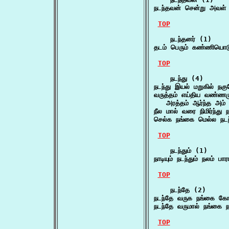
நடந்தவன் சென்று அவள்
TOP
    நடந்தனர் (1)

தடம் பெரும் கண்ணியொட
TOP
    நடந்து (4)

நடந்து இயல் மறுகில் ந
வருத்தம் எய்திய வண்ணமு
   அரத்தம் ஆர்ந்த அம்
நீல மால் வரை நிமிர்ந்த
செல்க நங்கை மெல்ல ந
TOP
    நடந்தும் (1)

நாடியும் நடந்தும் நலம் ப
TOP
    நடந்தே (2)

நடந்தே வருக நங்கை கோ
நடந்தே வருமால் நங்கை 
TOP