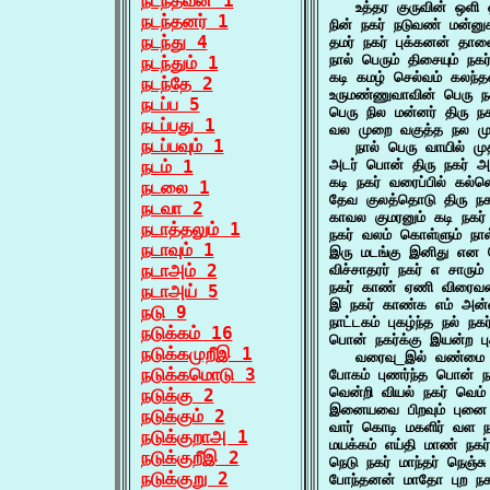
நடந்தவன் 1
   உத்தர குருவின் ஒளி
நடந்தனர் 1
நின் நகர் நடுவண் மன்
நடந்து 4
தமர் நகர் புக்கனன் த
நால் பெரும் திசையும் ந
நடந்தும் 1
கடி கமழ் செல்வம் கலந்
நடந்தே 2
உருமண்ணுவாவின் பெரு ந
நடப்ப 5
பெரு நில மன்னர் திரு ந
நடப்பது 1
வல முறை வகுத்த நல முற
நடப்பவும் 1
   நால் பெரு வாயில் 
நடம் 1
அடர் பொன் திரு நகர் 
கடி நகர் வரைப்பில் கல
நடலை 1
தேவ குலத்தொடு திரு ந
நடவா 2
காவல குமரனும் கடி ந
நடாத்தலும் 1
நகர் வலம் கொள்ளும் ந
நடாவும் 1
இரு மடங்கு இனிது என 
நடாஅம் 2
விச்சாதரர் நகர் எ சார
நகர் காண் ஏணி விரைவ
நடாஅய் 5
இ நகர் காண்க எம் அ
நடு 9
நாட்டகம் புகழ்ந்த நல் 
நடுக்கம் 16
பொன் நகர்க்கு இயன்ற புக
நடுக்கமுறீஇ 1
   வரைவு_இல் வண்மை 
நடுக்கமொடு 3
போகம் புணர்ந்த பொன் 
வென்றி வியல் நகர் வெம்
நடுக்கு 2
இனையவை பிறவும் புனை 
நடுக்கும் 2
வார் கொடி மகளிர் வள 
நடுக்குறாஅ 1
மயக்கம் எய்தி மாண் நக
நடுக்குறீஇ 2
நெடு நகர் மாந்தர் நெஞ
நடுக்குறு 2
போந்தனன் மாதோ புற நக