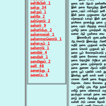
நன்றியின் 1
நகை வல் ஆயம் நண்ணினர
நன்று 34
இன் நகை தோழற்கு இனிய
நகை_பதம் பார்க்கும் நன
நன்றும் 1
இன் நகை முறுவலை ஆகி 
நன்றே 2
எந்தையும் யாயும் இன் 
நன்றொடு 2
நாசிகை தானத்து நகை ம
நன்னர் 9
நகை பதம் மிகுத்த கைய
நன்னர்க்கு 2
முகிழ் நகை முகத்தன் 
வளை ஆர் முன்கை வை எ
நன்னராளன் 1
   இளையோர் குடைதலி
நன்னராளனொடு 1
ஆடலொடு இயைந்த அணி 
நன்னரும் 1
கதிர் நகை முறுவல் கா
நன்னாடு 1
நகை கொள் முறுவல் நம் 
நனவில் 4
நகை பூம் கோதையொடு நா
நனவின் 1
கதிர் நகை கோவை கைவ
நகை தொழில் அறியா நல்
நனவினும் 2
முகை நகை முத்தொடு த
நனி 46
நகை துணை ஆயம் எதிர
நனைந்து 1
நகை பூம் புறவில் பகல் 
நனைப்ப 6
இலங்கு ஒளி வாள் கண்
மாலை அணி நகை மேல
தொடை அமை கோவை துளங
   முகிழ் முடி சிறு 
மகிழ் நகை மங்கையர் 
நயக்கும் வாயுள் நகை ச
தாழ் நகை ஆகத்து தண்
வள்ளி அம் பணை தோள் மு
   வாள் மணி கொழும் 