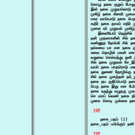
கொழு நகை குறும் போது 
இன் நகை முறுவலொடு எ
முகிழ் நகை கிளவி முக
மகர வாயொடு நகை பெற
கதிர் நகை தாமம் எதிர் 
முளை ஏர் முறுவல் முகிழ்
   இளையோர் நெஞ்சில் த
தன் முதலாகலின் சில் 
கண்ணுற நோக்கி சில் ந
நல்லவை யா என நகை குற
சுவை தொழில் மகன் எ
வதுவை செல்வத்து ஒள
சில் நகை முறுவல் சே
வாள் நகை மாதரொடு மன
நகை துணை தோழிக்கு ந
சில் நகை முகத்தள் நல
நகை நய குறிப்பொடு தகை
பெரு நகை இது என பேர
நகை உருத்து எழுதரு மு
செ வாய் வெண் நகை தி
முகை கொடி முல்லை நகை
TOP
    நகை_பதம் (1)

நகை_பதம் பார்க்கும் நன
TOP