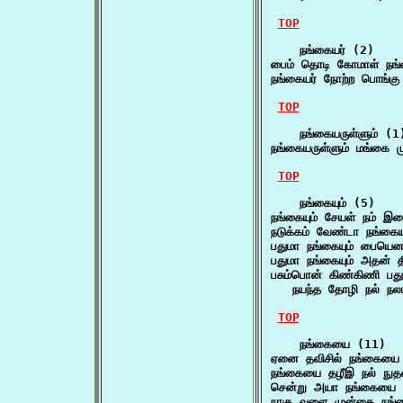
TOP
    நங்கையர் (2)

பைம் தொடி கோமாள் நங்
நங்கையர் நோற்ற பொங்கு
TOP
    நங்கையருள்ளும் (1)
நங்கையருள்ளும் மங்கை 
TOP
    நங்கையும் (5)

நங்கையும் சேயள் நம் 
நடுக்கம் வேண்டா நங்கையு
பதுமா நங்கையும் பையென
பதுமா நங்கையும் அதன் த
பசும்பொன் கிண்கிணி பதும
   நயந்த தோழி நல் நல
TOP
    நங்கையை (11)

ஏனை தவிசில் நங்கையை 
நங்கையை தழீஇ நல் நுதல
சென்று அயா நங்கையை 
நாகு வளை முன்கை நங