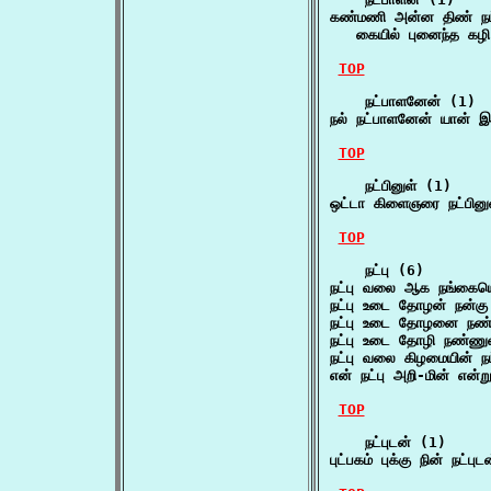
கண்மணி அன்ன திண் நட்
   கையில் புனைந்த கழ
TOP
    நட்பாளனேன் (1)

நல் நட்பாளனேன் யான் 
TOP
    நட்பினுள் (1)

ஒட்டா கிளைஞரை நட்பின
TOP
    நட்பு (6)

நட்பு வலை ஆக நங்கைய
நட்பு உடை தோழன் நன்க
நட்பு உடை தோழனை நண
நட்பு உடை தோழி நண்ண
நட்பு வலை கிழமையின் 
என் நட்பு அறி-மின் என
TOP
    நட்புடன் (1)

புட்பகம் புக்கு நின் நட்ப