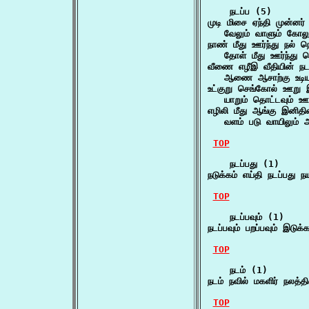
    நடப்ப (5)

முடி மிசை ஏந்தி முன்னர் 
   வேலும் வாளும் க
நாண் மீது ஊர்ந்து நல் நெ
   தோள் மீது ஊர்ந்த
வீணை எழீஇ வீதியின் நடப
   ஆணை ஆசாற்கு உடிய
உட்குறு செங்கோல் ஊறு இ
   யாறும் தொட்டவும்
எழிலி மீது ஆங்கு இனிதின
   வளம் படு வாயிலும
TOP
    நடப்பது (1)

நடுக்கம் எய்தி நடப்பத
TOP
    நடப்பவும் (1)

நடப்பவும் பறப்பவும் இடு
TOP
    நடம் (1)

நடம் நவில் மகளிர் நலத்
TOP