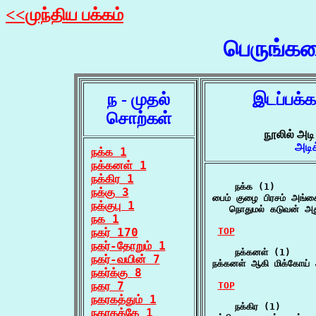
<<முந்திய பக்கம்
பெருங்க
ந - முதல்
இடப்பக்
சொற்கள்
நூலில் அட
அடி
நக்க 1
நக்கனள் 1
நக்கிர 1
    நக்க (1)

நக்கு 3
பைம் குழை பிரசம் அங்கை
நக்குபு 1
   நொதுமல் கடுவன் அத
நக 1
நகர் 170
TOP
நகர்-தோறும் 1
    நக்கனள் (1)

நகர்-வயின் 7
நக்கனள் ஆகி மிக்கோய்
நகர்க்கு 8
நகர 7
TOP
நகரகத்தும் 1
    நக்கிர (1)

நகரகத்தே 1