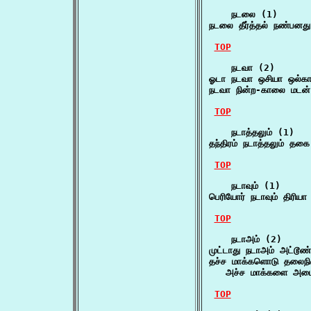
    நடலை (1)

நடலை தீர்த்தல் நண்பன
TOP
    நடவா (2)

ஓடா நடவா ஒசியா ஒல்க
நடவா நின்ற-காலை மடன்
TOP
    நடாத்தலும் (1)

தந்திரம் நடாத்தலும் த
TOP
    நடாவும் (1)

பெரியோர் நடாவும் திரி
TOP
    நடாஅம் (2)

முட்டாது நடாஅம் அட்டூ
தச்ச மாக்களொடு தலைநின
   அச்ச மாக்களை அடை
TOP