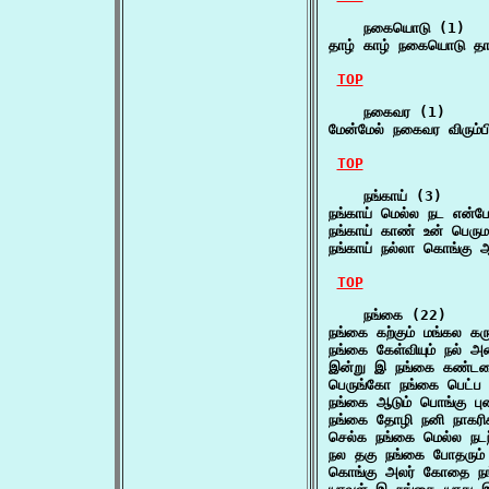
    நகையொடு (1)

தாழ் காழ் நகையொடு தாம
TOP
    நகைவர (1)

மேன்மேல் நகைவர விரும்ப
TOP
    நங்காய் (3)

நங்காய் மெல்ல நட என்ப
நங்காய் காண் உன் பெரு
நங்காய் நல்லா கொங்க
TOP
    நங்கை (22)

நங்கை கற்கும் மங்கல கர
நங்கை கேள்வியும் நல்
இன்று இ நங்கை கண்டத
பெருங்கோ நங்கை பெட்ப
நங்கை ஆடும் பொங்கு பு
நங்கை தோழி நனி நாகரிக
செல்க நங்கை மெல்ல ந
நல தகு நங்கை போதரும்
கொங்கு அலர் கோதை நங