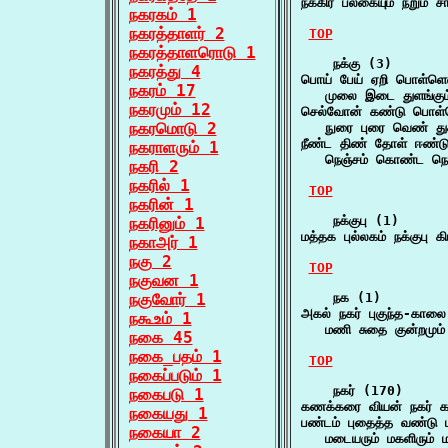
நக்கிர பலகையும் நறும் ச
நகரகம் 1
நகரத்தாளர் 2
TOP
நகரத்தாளரொடு 1
    நக்கு (3)

நகரத்து 4
பொய் பேய் ஏறி பொள்ளென
நகரம் 17
   முலை இடை துளங்கும
நகரமும் 12
செல்வோன் கண்டு பொள்ள
நகரமொடு 2
   நுரை புரை வெண் து
நீண்ட திண் தோள் ஈண்டு
நகராளரும் 1
   நெஞ்சம் கொண்ட ந
நகரி 2
நகரில் 1
TOP
நகரின் 1
    நக்குபு (1)

நகரினும் 1
மத்தக புல்லகம் நக்குபு 
நகாஅர் 1
நகு 2
TOP
நகுவன 1
நகுவோர் 1
    நக (1)

அகல் நகர் புகுந்த-காலை
நகூஉம் 1
   மணி சுதை குன்றமும் 
நகை 45
நகை_பதம் 1
TOP
நகைப்படும் 1
    நகர் (170)

நகைபடு 1
கணக்கரை வியன் நகர் க
நகையது 1
பண்டம் புதைத்த வண்டு ப
நகையா 2
   மடையரும் மகளிரும் 