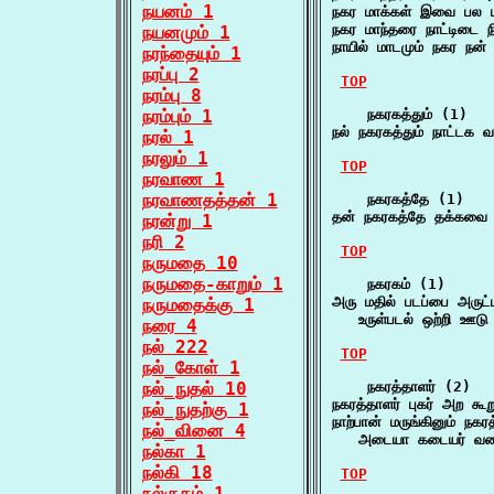
நயனம் 1
நகர மாக்கள் இவை பல 
நகர மாந்தரை நாட்டிடை 
நயனமும் 1
நாயில் மாடமும் நகர நன் 
நரந்தையும் 1
நரப்பு 2
TOP
நரம்பு 8
நரம்பும் 1
    நகரகத்தும் (1)

நல் நகரகத்தும் நாட்டக 
நரல் 1
நரலும் 1
TOP
நரவாண 1
நரவாணதத்தன் 1
    நகரகத்தே (1)

தன் நகரகத்தே தக்கவை 
நரன்று 1
நரி 2
TOP
நருமதை 10
நருமதை-காறும் 1
    நகரகம் (1)

அரு மதில் படப்பை அருட்
நருமதைக்கு 1
   உருள்படல் ஒற்றி ஊட
நரை 4
நல் 222
TOP
நல்_கோள் 1
நல்_நுதல் 10
    நகரத்தாளர் (2)

நகரத்தாளர் புகர் அற கூ
நல்_நுதற்கு 1
நாற்பான் மருங்கினும் நகரத
நல்_வினை 4
   அடையா கடையர் வர
நல்கா 1
நல்கி 18
TOP
நல்குகம் 1