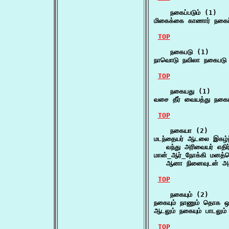
    நகைப்படும் (1)

மிகைக்கை காணார் நகைப
TOP
    நகைபடு (1)

நாவொடு நவிலா நகைபடு
TOP
    நகையது (1)

வசை தீர் வையத்து நக
TOP
    நகையா (2)

மடந்தையர் ஆடலை இகழ்ந
   வந்து அரிவையர் எத
மான்_ஆர்_நோக்கி மனத்
   ஆனா நினைவுடன் அக
TOP
    நகையும் (2)

நகையும் நாணும் தொக ஒர
ஆடலும் நகையும் பாடலு
TOP