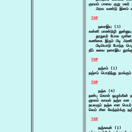
குரவம் பாவை குறு மலர்
   அரவ வண்டு இனம் ய
TOP
    நசைஇய (3)

கன்னி மாண்டுழி துன்னுப
   தூதுவர் போல மூசின
கணிகை இரும் பிடி அணி
   பிடியொடு போந்த பெர
தீம் சுவை நசைஇய தூங்
TOP
    நஞ்சம் (1)

நஞ்சம் பொதிந்து நமக்கும்
TOP
    நஞ்சு (4)

நண்பு கொள் ஒழுக்கின் 
ஞாலம் காவல் நஞ்சு என
நயவரும் நஞ்சு என பெய
வெம் சின வேந்தர்க்கு நஞ
TOP
    நஞ்சுகன் (1)
