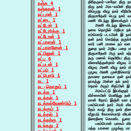
திரிதருவர்-மாதோ திரு 
நஞ்சு 4
திரு நகர் அக-வயின் திற
நஞ்சுகன் 1
விம்முறு விழு நகர் வீத
நட்டான் 1
திருமாதேவி பெரு நகர் வ
நட்டை 1
மணி கிடந்து இமைக்கும் ம
நட்டோர் 1
   அணி கிடந்து இமைக்
நகை தொழில் அறியா நல்
நட்டோர்க்கு 1
எம்மொடு படாஅன் இ நகர
நட்டோன் 1
தன் நகர் கெடுத்த தருக
நட்பாளன் 1
வார் பனி மாலை நம் வள 
நட்பாளனேன் 1
துறை நகர் அறிய பறை 
நட்பினுள் 1
திருமாதேவி அரு நகர் உ
தரு மணல் ஞெமிரிய திரு 
நட்பு 6
விலாவித்தன்றால் விழவு
நட்புடன் 1
விழவு அணி விழு நகர்
நட்பும் 1
முழவு அணி முன்றிலொடு 
நட்பொடு 1
தாமரை தலையா தன் நகர
நட 1
நாகத்து அன்ன நல் நகர்
நட-தொறும் 1
தொல் அரும் சிறப்பின் இ 
   அகப்பட்டு இயங்குநர் 
நடக்க 1
விச்சையின் மெலிந்து தன
நடக்கல் 1
வான் தோய் இஞ்சி வள ந
நடக்கல்வேண்டும் 1
பசும்பொன் நகர் அமர் விச
நடக்கும் 1
தேம் கமழ் திரு நகர் தி
நடத்தல் 1
வீறுபடு கோலமொடு வியல
நிரைநிரை கொண்ட நுரை ப
நடத்தற்கு 1
   பசும்பொன் புளகம் விச
நடந்தது 2
மத்த யானை முழங்கு மா ந