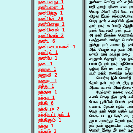
நண்பனது 1
இன்னா செய்து எம் எழி
நண்பனை 1
மதி தவழ் புரிசை வள ந
கொடி அணி வீதி கோ நகர
நண்பிற்கு 1
விழவு இயல் சும்மையொடு
நண்பின் 28
பெரு நகர் வரைப்பில் தி
நண்பினது 1
தன் நகர் கடப்பாடு ஆற்ற
நண்பினன் 1
தண் கோசம்பி தன் தமர்
நண்பினும் 2
அ நகர் இருக்க பெறாஅய
புகுந்தனன்-மாதோ பொலி
நண்பு 6
இன்று நாம் காண இ நகர
நண்புடையாளன் 1
ஆய் பெரும் கடி நகர் அ
நண்பும் 1
மாண் நகர் உவந்து மழை
நண்பே 1
எழுநாள்-தோறும் முழு ந
நண 1
பயம்படு நல் நகர் பதின
ஒழிவு இல் மா நகர் அற 
நணுக 1
உயர் மதில் அணிந்த உஞ்ச
நணுகி 2
   பெயர்வு_இல் வென்றி
நணுகு 1
தேன் தார் மார்பன் திரு 
நத்து 1
ஆனா காதல் அவந்திகை-த
நந்தன 1
   மேல்நாள் காலை வெவ
நந்தா 1
வளம் கெழு திரு நகர் 
போக பூமியின் பொன் நக
நந்தி 6
ஏனைய பிறவும் எழில் நக
நந்தியும் 2
பெரு நகர் நெடு மதில் ப
நந்திவட்டமும் 1
கொடி பட நுடங்கும் கடி 
நந்தினும் 1
துயர காலத்து தொல் நக
நந்து 1
நல் நகர் குறுகலின் நயந
பொன்_இழை இ நகர் பு
நந்தும் 2