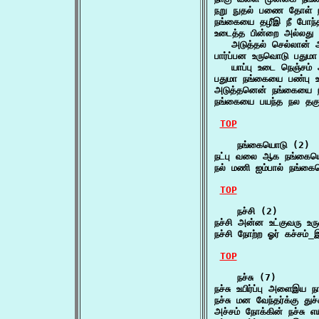
நறு நுதல் பணை தோள்
நங்கையை தழீஇ நீ போந
உடைத்த பின்றை அல்லது 
   அடுத்தல் செல்லான்
பார்ப்பன உருவொடு பதும
   யாப்பு உடை நெஞ்சம்
பதுமா நங்கையை பண்பு
அடுத்தனென் நங்கையை ந
நங்கையை பயந்த நல தகு
TOP
    நங்கையொடு (2)

நட்பு வலை ஆக நங்கைய
நல் மணி ஐம்பால் நங்க
TOP
    நச்சி (2)

நச்சி அன்ன உட்குவரு 
நச்சி நோற்ற ஓர் கச்சம
TOP
    நச்சு (7)

நச்சு உயிர்ப்பு அளைஇய
நச்சு மன வேந்தர்க்கு த
அச்சம் நோக்கின் நச்சு