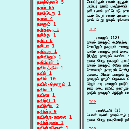
நலத்தொடு 5
பெயர்த்தும் நகரம் புகுத
புண்டர நகரம் புகுந்தனன
நலம் 65
நளி புனல் நாட்டொடு நக
நலம்பெறு 1
நலம் பெறு நகரம் புக்
நலன் 4
நலம் பெறு நகரம் புக்
நலனும் 1
நலிதற்கு 1
TOP
நலிந்து 1
    நகரமும் (12)

நலிய 6
நாடும் நகரமும் கூடுதற
நலியா 1
கோயிலும் நகரமும் காவல
நலிவது 1
நாடும் நகரமும் நளி மலை
இருந்த நகரமும் கலங்க 
நலிவினும் 1
தலை பெரு நகரமும் தனக்
நலிவோர் 1
நாடும் நகரமும் அறிய ந
நவியத்தில் 1
சேனையும் நகரமும் சென்
நவிர் 1
புனைவு அமை நகரமும் ப
நவில் 10
நகரமும் நாடும் தொகை
நவில்-தொறும் 1
அரும் கடி நகரமும் நாட
தாம் உடை நாடும் நகரமு
நவில 1
நாடும் நகரமும் ஆடுநர் 
நவிலா 1
நவிற்றி 1
TOP
நவிற்றிய 2
    நகரமொடு (2)

நவின்ற 9
பொன் அணி நகரமொடு தம
நவின்ற-காலை 1
தலை பெரு நகரமொடு நல
நவின்றமை 1
நவின்றனென் 1
TOP