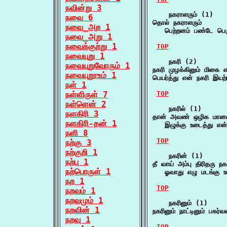
நவின்று 3
    நகராளரும் (1)

நவை 6
தொல் நகராளரும்

நவை_அற 1
   பெற்றனம் பண்டே பெர
நவை_அறு 1
நவைக்குற்று 1
TOP
நவையுறு 1
    நகரி (2)

நவையுறுவோரும் 1
நகரி முழக்கினும் மிகை 
நவையுறூஉம் 1
பெயர்த்து என் நகரி இ
நள் 1
நள்ளிருள் 7
TOP
நள்ளென் 2
    நகரில் (1)

நளகிரி 3
தான் அவண் ஒழிக மானவன
நளகிரி-தன் 1
   இழுக்கு உடைத்து என
நளி 8
TOP
நற்கு 3
நற்குறி 1
    நகரின் (1)

நற்பு 1
தீ வாய் அம்பு திரிதரு நகர
நற்பொருள் 1
   ஓவாது எழு மடங்கு 
நற 1
TOP
நறவம் 1
நறவமும் 1
    நகரினும் (1)

நறவின் 1
நகரினும் நாட்டினும் ப
நறவு 1
TOP