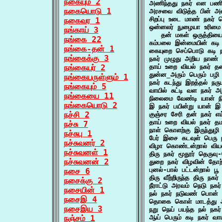
நகையும் 2
அணிந்தது நகர் என பணிந
நகையொடு 1
அரசவை விடுத்த பின் அ
சிறப்பு உடை மாண் நகர்
நகைவர 1
ஒன்னலர் நுழையா உரிமை 
நங்காய் 3
   தன் மகள் ஒருத்தி
நங்கை 22
கம்பலை இன்மையின் கடி
நங்கை-தன் 1
கையுறை செப்பொடு கடி 
நங்கைக்கு 3
நகர் முழுது அறிய நாண்
நங்கையர் 2
தாய் உறை வியல் நகர் த
துன்ன_அரும் பெரும் பழ
நங்கையருள்ளும் 1
நகர் கடந்து இறத்தல் 
நங்கையும் 5
வாயில் சுட்டி வள நகர்
நங்கையை 11
நிலைமை வேண்டி யான் ந
நங்கையொடு 2
இ நகர் பயின்று யான் இ
நச்சி 2
குஞ்சர சேரி தன் நகர் எ
தாய் உறை வியல் நகர் த
நச்சு 7
நாள் கொளற்கு இருந்துழி
நச்சுபு 1
பேர் இசை கடவுள் பெரு
நச்சுவனர் 2
விழா கொண்டன்றால் வியல
நச்சுவனள் 1
திரு நகர் மூதூர் தெருவ
நச்சுவனன் 2
துறை நகர் விழவின் தோற
புனல்-பால் பட்டன்றால் பூ
நசை 6
திரு வீற்றிருந்த திரு நக
நசைக்கு 2
நீராட்டு அரவம் நெடு நக
நசையின் 1
நல் நகர் நடுவண் பொன்
நசைஇ 4
தொகை கொள் மாடத்து அ
நசைஇய 3
நறு நெய் பயந்த நல் நகர
நஞ்சம் 1
ஆய் பெரும் கடி நகர் வ