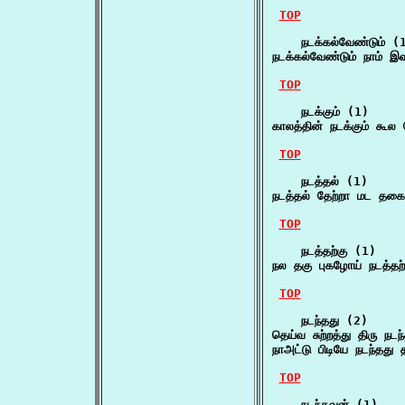
TOP
    நடக்கல்வேண்டும் (1
நடக்கல்வேண்டும் நாம் இ
TOP
    நடக்கும் (1)

காலத்தின் நடக்கும் க
TOP
    நடத்தல் (1)

நடத்தல் தேற்றா மட த
TOP
    நடத்தற்கு (1)

நல தகு புகழோய் நடத்த
TOP
    நடந்தது (2)

தெய்வ சுற்றத்து திரு ந
நாஅட்டு பிடியே நடந்தத
TOP
    நடந்தவன் (1)
