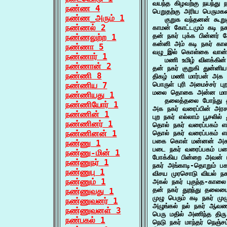
வயந்த கிழவற்கு நயந்த
நண்ண 4
பெறுதற்கு அரிய பெருமகன
நண்ண_அரும் 1
   குறுக வந்தனன் கூற
நண்ணல் 2
காமன் கோட்டமும் கடி நக
தன் நகர் புக்க பின்னர
நண்ணலுற்ற 1
கன்னி அம் கடி நகர் 
நண்ணா 5
வழு_இல் கொள்கை வான் 
நண்ணார் 1
   மணி உமிழ் விளக்கி
நண்ணான் 2
தன் நகர் குறுகி துன்ன
நண்ணி 8
திகழ் மணி மார்பன் அக 
நண்ணிய 7
பொருள் புரி அமைச்சர் பு
மலை தொகை அன்ன மாட 
நண்ணியது 1
   தலைத்தலை போந்து த
நண்ணியோர் 1
அக நகர் வரைப்பின் அர
நண்ணின் 1
புற நகர் எல்லாம் பூசலில
நண்ணினர் 1
தொல் நகர் வரைப்பகம் 
நண்ணினன் 1
தொல் நகர் வரைப்பகம் 
பகை கொள் மன்னன் அக 
நண்ணு 1
படை நகர் வரைப்பகம் ப
நண்ணு-மின் 1
போக்கிய பின்றை அவன் ப
நண்ணுநர் 1
நகர் அங்காடி-தொறும் ப
நண்ணுபு 1
விசய முரசொடு வியல் ந
நண்ணும் 1
அகல் நகர் புகுந்த-கா
தன் நகர் துறந்து தலைம
நண்ணுவது 1
முழு பெரும் கடி நகர் 
நண்ணுவனர் 1
அழுங்கல் நல் நகர் ஆவ
நண்ணுவனள் 3
பெரு மதில் அணிந்த திர
நண்பகல் 1
நெடு நகர் மாந்தர் நெஞ