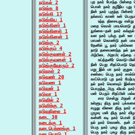
நடுகல் 2
புற நகர் போந்த பின்றை
பொன் நகர் தழீஇய பு
நடுங்க 8
நின் நகர் புகுந்த பின
நடுங்கி 17
நங்காய் காண் உன் பெருமா
நடுங்கிய 1
   உந்த திசையது என்ற
நடுங்கினர் 1
மறை கொள் மாயமொடு து
நடுங்கினள் 1
நுங்கை-தன் நகர் கங்கு
வள நகர் புக்கு தன் உ
நடுங்கினன் 1
மாமன் கொண்டு தன் மாண
நடுங்கு 2
தேனில் பூ நகர் புல்ல
நடுங்கும் 4
நாடு தலைமணந்த நல் ந
நடுங்குவனள் 2
அற்பிடை அறாஅ எந்தை அ
நடுங்குவனன் 1
   உய்த்தனிர் கொடு-ம
நின் பெறு சிறப்பொடு ந
நடுங்குவோரும் 2
மறு_இல் மா நகர் குறு
நடுநாள் 2
சண்பை பெரு நகர் சால்
நடுவண் 20
காப்பொடு புற நகர் மேற
நடுவண 1
நல் நகர் வௌவும் இன்னா
நடுவன் 1
பொருந்த_அரு வியல் நகர
நடுவா 1
மன் பெரும் சிறப்பின் மல்ல
   சார சென்று அதன் சீ
நடுவில் 2
உள்ளுபு திரு நகர் புக்க
நடுவிற்கு 2
எழுது வினை திரு நகர் 
நடுவுநிலை 1
முழவு மலி திரு நகர் 
நடை 30
கன்னி கடி நகர் பொன் ந
நடைக்கு 1
நல் நகர் கொண்ட தன் அ
பெரு நகர் புகழ திரு நகர
நடைபெற்றாங்கு 1
பெரு நகர் புகழ திரு நகர
நடையொடு 1