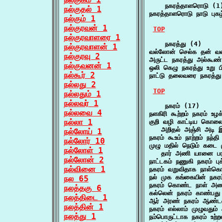
    நகரத்தாளரொடு (1)
நல்குதல் 1
நகரத்தாளரொடு நாடு புக
நல்கும் 1
நல்குரவன் 1
TOP
நல்குரவாளரை 1
    நகரத்து (4)

நல்குரவாளன் 1
வல்லோன் செல்க தன் வ
நல்குரவு 2
அருட்ட நகரத்து அல்கூ
நல்குவனன் 1
ஒலி கெழு நகரத்து உறு 
நல்கூர் 2
நாட்டு தலைவரை நகரத்து
நல்லது 2
TOP
நல்லதும் 1
நல்லவர் 1
    நகரம் (17)

நல்லவை 4
நளகிரி கூற்றம் நகரம் உ
நல்லா 1
குறி வழி காட்டிய கொலை
   அறிதல் அஞ்சி அடி 
நல்லோய் 1
நகரம் கூஉம் நாற்றம் நந்
நல்லோர் 10
முழு மதில் நெடும் கடை ம
நல்லோள் 1
   தார் அணி யானை பர
நல்லோன் 2
நாட்டகம் நணுகி நகரம் 
நல்வினை 1
நகரம் வறுவிதாக நாள்
நல் முக கங்கையின் ந
நல 65
நகரம் கொண்ட நாள் அண
நலத்தகு 6
கல்லென் நகரம் காண்பது 
நலத்திடை 1
ஆர் அரண் நகரம் ஆண்ட
நலத்தின் 1
நகரம் எல்லாம் முழுவதும்
நலத்து 1
நம்பொருட்டாக நகரம் உற