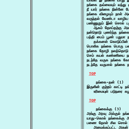
யாவள் இ நங்கை யாது இ
நங்கை தவ்வையும் வந்து
நீ யார் நங்கை நின்னே 
நங்கை விழையும் நாள் 
வருந்தல் வேண்டா வாழி
பண்ணுறும் இன் சொல் பத
   ஆகம் தோய்தற்கு 
நன்றொடு புணர்ந்த நங
பத்தி பைம் பூண் பதுமா ந
   தக்கனள் கொடுப்பின்
பொலிக நங்கை பொரு ப
நங்கை தோழி நலத்தொடு 
செம் கயல் கண்ணியை ந
நடந்தே வருக நங்கை கோ
நடந்தே வருமால் நங்கை 
TOP
    நங்கை-தன் (1)

இருளின் குற்றம் காட்டி ந
   உரிமையுள் படுநரை 
TOP
    நங்கைக்கு (3)

அங்கு அரவு அல்குல் ந
யாது-கொல் நங்கைக்கு
பணை தோள் சில சொல் பத
   அமைக்கப்பட்ட அகன்