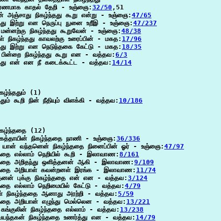
ரணமாக காதல் தேறி - உஞ்ஞை:
32/50
,51

ன் அஞ்சாது நிகழ்ந்தது கூறு என்று - உஞ்ஞை:
47/65
்தது இற்று என நெருப்பு நுனை உறீஇ - உஞ்ஞை:
47/237
ய மன்னற்கு நிகழ்ந்தது கூறுவேன் - உஞ்ஞை:
48/38
ள் நிகழ்ந்தது காவலற்கு உரைப்பின் - மகத:
17/96
்தது இற்று என நெடுந்தகை கேட்டு - மகத:
18/35
 பின்றை நிகழ்ந்தது கூறு என - வத்தவ:
6/3
்தது என் என நீ கடைக்கூட்ட - வத்தவ:
14/14
ழ்ந்ததும் (1)

ததும் கூறி நின் நீதியும் விளக்கி - வத்தவ:
10/186
கழ்ந்ததை (12)

ுகத்தாயின் நிகழ்ந்ததை நாணி - உஞ்ஞை:
36/336
ு யான் வந்தனென் நிகழ்ந்ததை நினைப்பின் ஓர் - உஞ்ஞை:
47/97
்ததை எல்லாம் நெறியில் கூறி - இலாவாண:
8/161
ந்ததை அறிதந்து ஒளித்தனன் ஆகி - இலாவாண:
9/109
ந்ததை அறியாள் கவன்றனள் இரங்க - இலாவாண:
11/74
தனன் புக்கு நிகழ்ந்ததை என் என - வத்தவ:
3/124
்ததை எல்லாம் நெறிமையில் கேட்டு - வத்தவ:
4/79
ள் நிகழ்ந்ததை ஆனாது அரற்றி - வத்தவ:
5/59
்ததை அறியான் எழுந்து மெல்லென - வத்தவ:
13/221
 கங்குலின் நிகழ்ந்ததை எல்லாம் - வத்தவ:
13/238
வயந்தகன் நிகழ்ந்ததை உணர்த்து என - வத்தவ:
14/79