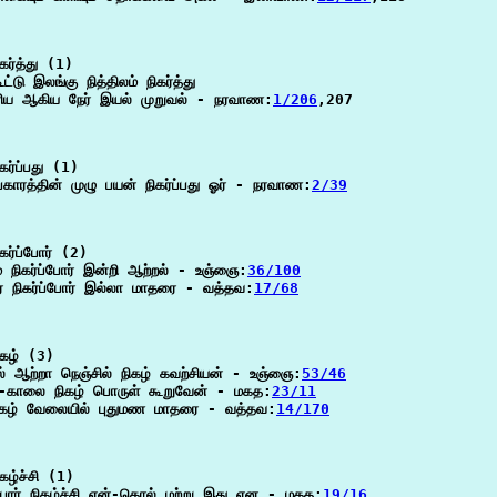
ர்த்து (1)

ட்டு இலங்கு நித்திலம் நிகர்த்து

ரிய ஆகிய நேர் இயல் முறுவல் - நரவாண:
1/206
,207

ர்ப்பது (1)

பகாரத்தின் முழு பயன் நிகர்ப்பது ஓர் - நரவாண:
2/39
கர்ப்போர் (2)

் நிகர்ப்போர் இன்றி ஆற்றல் - உஞ்ஞை:
36/100
 நிகர்ப்போர் இல்லா மாதரை - வத்தவ:
17/68
கழ் (3)

தல் ஆற்றா நெஞ்சில் நிகழ் கவற்சியன் - உஞ்ஞை:
53/46
்-காலை நிகழ் பொருள் கூறுவேன் - மகத:
23/11
ிகழ் வேலையில் புதுமண மாதரை - வத்தவ:
14/170
கழ்ச்சி (1)

ோர் நிகழ்ச்சி என்-கொல் மற்று இது என - மகத:
19/16