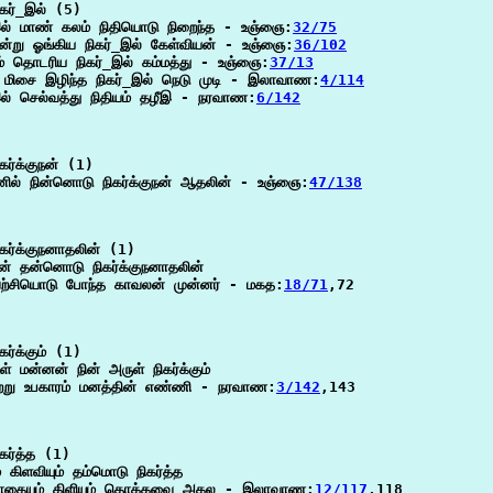
கர்_இல் (5)

இல் மாண் கலம் நிதியொடு நிறைந்த - உஞ்ஞை:
32/75
இன்று ஓங்கிய நிகர்_இல் கேள்வியன் - உஞ்ஞை:
36/102
லம் தொடரிய நிகர்_இல் கம்மத்து - உஞ்ஞை:
37/13
ு மிசை இழிந்த நிகர்_இல் நெடு முடி - இலாவாண:
4/114
இல் செல்வத்து நிதியம் தழீஇ - நரவாண:
6/142
கர்க்குநன் (1)

ினில் நின்னொடு நிகர்க்குநன் ஆதலின் - உஞ்ஞை:
47/138
கர்க்குநனாதலின் (1)

ின் தன்னொடு நிகர்க்குநனாதலின்

ற்சியொடு போந்த காவலன் முன்னர் - மகத:
18/71
,72

ர்க்கும் (1)

் மன்னன் நின் அருள் நிகர்க்கும்

ற்று உபகாரம் மனத்தின் எண்ணி - நரவாண:
3/142
,143

கர்த்த (1)

 கிளவியும் தம்மொடு நிகர்த்த

கையும் கிளியும் தொக்கவை அகல - இலாவாண:
12/117
,118
