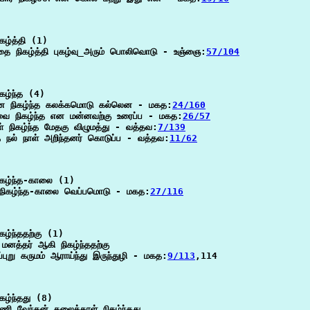
கழ்த்தி (1)

தை நிகழ்த்தி புகழ்வு_அரும் பொலிவொடு - உஞ்ஞை:
57/104
கழ்ந்த (4)

ன நிகழ்ந்த கலக்கமொடு கல்லென - மகத:
24/160
ை நிகழ்ந்த என மன்னவற்கு உரைப்ப - மகத:
26/57
ள் நிகழ்ந்த மேதகு விழுமத்து - வத்தவ:
7/139
்த நல் நாள் அறிந்தனர் கொடுப்ப - வத்தவ:
11/62
கழ்ந்த-காலை (1)

 நிகழ்ந்த-காலை வெப்பமொடு - மகத:
27/116
கழ்ந்ததற்கு (1)

 மனத்தர் ஆகி நிகழ்ந்ததற்கு

்புறு கருமம் ஆராய்ந்து இருந்துழி - மகத:
9/113
,114

கழ்ந்தது (8)

ணி வேந்தன் தலைத்தாள் நிகழ்ந்தது
