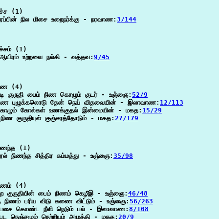
ச்ச (1)

நிரப்பின் நில மிசை உறைநர்க்கு - நரவாண:
3/144
ச்சம் (1)

் ஆயிரம் உற்றவை நல்கி - வத்தவ:
9/45
ிண (4)

டி குருதி பைம் நிண கொழும் குடர் - உஞ்ஞை:
52/9
நிண புழுக்கலொடு தேன் நெய் விதவையின் - இலாவாண:
12/113
ொழும் கோல்கள் உணக்குதல் இன்மையின் - மகத:
15/29
ிண குருதியுள் குஞ்சரத்தோடும் - மகத:
27/179
ணந்த (1)

ூல் நிணந்த சித்திர கம்மத்து - உஞ்ஞை:
35/98
ணம் (4)

ிற குருதியின் பைம் நிணம் கெழீஇ - உஞ்ஞை:
46/48
கு நிணம் பரிய விடு கணை விட்டும் - உஞ்ஞை:
56/263
 பசை கொண்ட நீளி நெடும் பல் - இலாவாண:
8/108
பட நெஞ்சமும் நெற்றியும் அழுத்தி - மகத:
20/9