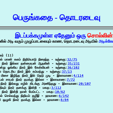
பெருங்கதை - தொடரடைவு
இடப்பக்கமுள்ள ஏதேனும் ஒரு
சொல்லின
லில் அடி வரும் முழுப்பாடலையும் காண, தொடரடைவு அடியில்
அடிக்க
கர் (11)

இல் மாண் கலம் நிதியொடு நிறைந்த - உஞ்ஞை:
32/75
ு நிகர் இல்லா தன்மையன் ஆதலின் - உஞ்ஞை:
35/231
இன்று ஓங்கிய நிகர்_இல் கேள்வியன் - உஞ்ஞை:
36/102
லம் தொடரிய நிகர்_இல் கம்மத்து - உஞ்ஞை:
37/13
ு மிசை இழிந்த நிகர்_இல் நெடு முடி - இலாவாண:
4/114
யல் சாயல் நிகர் தமக்கு இல்லா - இலாவாண:
7/72
் நிகர் இல்லது எழில் கிடங்கு அணிந்தது - இலாவாண:
20/107
ியும் நிகர் தனக்கு இன்றி - மகத:
3/112
 நிகர் இன்றி தான் மேம்பட்ட - மகத:
10/62
இல் செல்வத்து நிதியம் தழீஇ - நரவாண:
6/142
ரி ஒழுகி நிகர் தமக்கு இல்லா - நரவாண:
8/84