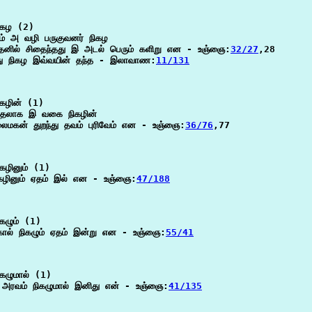
கழ (2)

ம் அ வழி பருகுவனர் நிகழ

தனில் சிதைந்தது இ அடல் பெரும் களிறு என - உஞ்ஞை:
32/27
,28

ு நிகழ இவ்வயின் தந்த - இலாவாண:
11/131
கழின் (1)

ுதலாக இ வகை நிகழின்

மகன் துறந்து தவம் புரிவேம் என - உஞ்ஞை:
36/76
,77

கழினும் (1)

ிகழினும் ஏதம் இல் என - உஞ்ஞை:
47/188
கழும் (1)

ொல் நிகழும் ஏதம் இன்று என - உஞ்ஞை:
55/41
கழுமால் (1)

டு அரவம் நிகழுமால் இனிது என் - உஞ்ஞை:
41/135