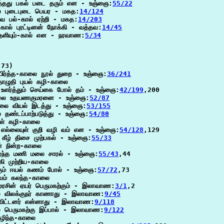
ைத்தது பகல் படை தரும் என - உஞ்ஞை:
55/22
ால் புடைபுடை பெயர - மகத:
14/124
வ பல்-கால் ஏற்றி - மகத:
14/203
-கால் புரட்டினன் நோக்கி - வத்தவ:
14/45
தெளியும்-கால் என - நரவாண:
5/34
73)

ிர்த்த-காலை நூல் துறை - உஞ்ஞை:
36/241
ழுதி புயல் கழி-காலை

 உளர்த்தும் செய்கை போல் தம் - உஞ்ஞை:
42/199
,200

-காலை உதயணகுமரனை - உஞ்ஞை:
52/87
லை வியல் இடத்து - உஞ்ஞை:
53/155
ண்டப்பாற்படுத்து - உஞ்ஞை:
54/80
ுள் கழி-காலை

 எல்லையுள் குறி வழி வம் என - உஞ்ஞை:
54/128
,129

கீழ் திசை முற்பகல் - உஞ்ஞை:
55/33
் நின்ற-காலை

ீழ்ந்த மணி மலை சாரல் - உஞ்ஞை:
55/43
,44

்கி முற்றிய-காலை

்கும் ஈயல் கணம் போல் - உஞ்ஞை:
57/72
,73

வம் கலந்த-காலை

ுரசின் ஏயர் பெருமகற்கும் - இலாவாண:
3/1
,2

ை விலக்குநர் காணாது - இலாவாண:
9/45
விட்டனர் என்னாது - இலாவாண:
9/118
ை பெருமகற்கு இப்பால் - இலாவாண:
9/122
ழிந்த-காலை
