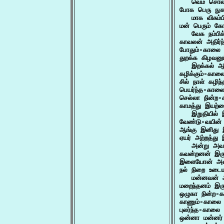
   வெம் சொல்
போக பெரு நுகம
   மாக விசும்
மன் பெரும் கோ
   வேக நம்பி
காவலன் அதிர
போதும்-காலை
துறக்க கிழவனு
   இறக்கல் 
கழிக்கும்-க
சில் நாள் கழ
பெயர்ந்த-கால
செல்லா நின்
காமத்து இயற்க
   இறுதியில
வேண்டு-வயின
ஆங்கு இனிது 
ஏயர் அற்றத்து
   அன்று அவ
கவன்றனன் இர
இளையோன் அமை
நல் நிறை உடைய
   மன்னவன் 
மறைந்தனம் இர
ஒழுகா நின்ற-
காணும்-காலை 
புலர்ந்த-கால
ஒன்னா மன்னர்