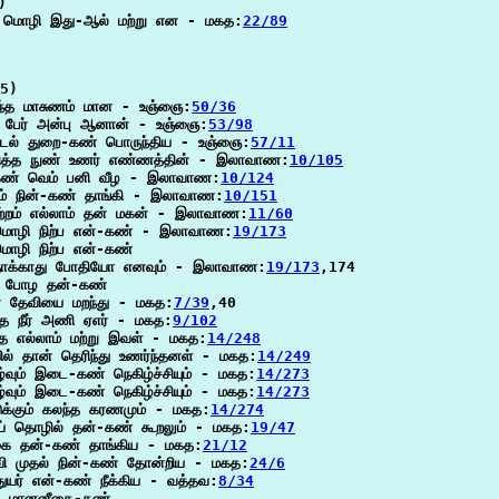


 மொழி இது-ஆல் மற்று என - மகத:
22/89
5)

ந்த மாசுணம் மான - உஞ்ஞை:
50/36
்ற பேர் அன்பு ஆனான் - உஞ்ஞை:
53/98
 கடல் துறை-கண் பொருந்திய - உஞ்ஞை:
57/11
னித்த நுண் உணர் எண்ணத்தின் - இலாவாண:
10/105
ண் வெம் பனி வீழ - இலாவாண:
10/124
்றம் நின்-கண் தாங்கி - இலாவாண:
10/151
்றம் எல்லாம் தன் மகன் - இலாவாண:
11/60
மொழி நிற்ப என்-கண் - இலாவாண:
19/173
ொழி நிற்ப என்-கண்

நோக்காது போதியோ எனவும் - இலாவாண:
19/173
,174

 போழ தன்-கண்

ன் தேவியை மறந்து - மகத:
7/39
,40

்த நீர் அணி ஏஎர் - மகத:
9/102
்த எல்லாம் மற்று இவள் - மகத:
14/248
ல் தான் தெரிந்து உணர்ந்தனள் - மகத:
14/249
வும் இடை-கண் நெகிழ்ச்சியும் - மகத:
14/273
வும் இடை-கண் நெகிழ்ச்சியும் - மகத:
14/273
க்கும் கலந்த கரணமும் - மகத:
14/274
் தொழில் தன்-கண் கூறலும் - மகத:
19/47
கை தன்-கண் தாங்கிய - மகத:
21/12
வி முதல் நின்-கண் தோன்றிய - மகத:
24/6
ுயர் என்-கண் நீக்கிய - வத்தவ:
8/34
ன் மானனீகை-கண்
