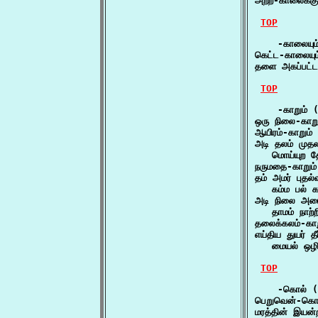
அற்ற-காலைக்க
TOP
    -காலையும்
கெட்ட-காலையு
தளை அகப்பட்
TOP
    -காறும் (
ஒரு நிலை-காறு
ஆயிரம்-காறும்
அடி தலம் முதலா
   மொய்யுற த
நருமதை-காறும்
தம் அமர் புதல
   கம்ம பல் 
அடி நிலை அமைத
   தாமம் நாற
தலைக்கலம்-கா
எய்திய துயர் தீ
   மையல் ஒழி
TOP
    -கொல் (
பெறுவென்-கொல
மரத்தின் இய