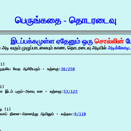
பெருங்கதை - தொடரடைவு
இடப்பக்கமுள்ள ஏதேனும் ஒரு
சொல்லின்
ம
் அடி வரும் முழுப்பாடலையும் காண, தொடரடைவு அடியில்
அடிக்கோடி
1)

நுதலிய வேத ஆசிரியரும் - உஞ்ஞை:
36/250
1)

லா இடம் புகும்-அளவு என - உஞ்ஞை:
53/123
ு (1)

டவோய் தினை-அனைத்து ஆயினும் - வத்தவ:
8/110