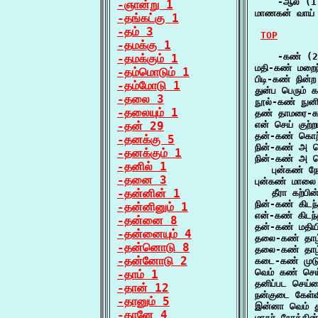
    -ஆல் (1)
-ஞான்று 1
மாணகன் வாய்
-தங்கட்கு 1
-தம் 3
TOP
-தமக்கு 1
    -கண் (2
-தமக்கும் 1
மதி-கண் மறை
-தம்மொடும் 1
பிடி-கண் நின
-தம்மோடு 1
துன்ப பெரும்
-தலை 3
நூல்-கண் நு
-தலையும் 1
தண் தாமரை-க
-தன் 29
என் செய் குற
தன்-கண் கொற
-தனக்கு 5
நின்-கண் அ 
-தனக்கும் 1
நின்-கண் அ ம
-தனில் 1
   புன்கண் 
-தனை 3
புன்கண் மாலை
-தன்னின் 1
   தீரா கற்பி
நின்-கண் கிடந
-தன்னினும் 1
என்-கண் கிடந
-தன்னை 8
தன்-கண் மதியி
-தன்னையும் 4
தலை-கண் தாழ்
-தன்னொடு 8
தலை-கண் தாழ்
-தன்னோடு 2
கடை-கண் முடு
வெம் கண் செய
-தாம் 1
தனிப்பட செய்
-தான் 12
நன்குடை கேள்
-தானும் 5
இன்னா வெம் த
-தானே 4
மாதர் நோக்கி