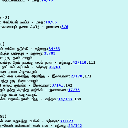
ு அமைக்கப்பட்ட - மகத:
24/78
 (2)

ம் கேட்டோர் உவப்ப - மகத:
18/65
ட-காலையும் தளை அவிழ் - நரவாண:
3/6
8)

ம் உள்ளே ஒடுக்கி - உஞ்ஞை:
34/63
 ஆத்த பரிசத்து - உஞ்ஞை:
35/83
 முடி தலம்-காறும்

ோய்ந்த நெய் தயங்கு பைம் தாள் - உஞ்ஞை:
42/110
,111

 நாட்டகம் அப்பால் - உஞ்ஞை:
49/61
்வரை தலை அடி-காறும்

கலம் கை புனைந்து அணிந்து - இலாவாண:
2/170
,171

்து முடி நிலை-காறும்

்றி காமம் குயின்ற - இலாவாண:
3/141
,142

றும் தந்து அகத்து ஒடுக்கி - இலாவாண:
17/73
ர்த்து யான் வரு-காறும்

க்க தையல்-தான் மற்று - வத்தவ:
14/133
,134

55)

் என மறுவந்து மயங்கி - உஞ்ஞை:
33/127
ன்ற-கொல் மன்னவன் கண் என - உஞ்ஞை:
33/142