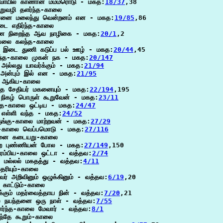
வாயில் காணான் மம்மரொடு - மகத:
18/37
,38

றுவழி தளர்ந்த-காலை

னை மலைந்து வென்றனம் என - மகத:
19/85
,86

டை எதிர்ந்த-காலை

ை நிறைந்த ஆவ நாழிகை - மகத:
20/1
,2

பலை கலந்த-காலை

 இடை துணி கடுப்ப பல் ஊழ் - மகத:
20/44
,45

குந்த-காலை முகன் நக - மகத:
20/147
அல்லது யாவர்க்கும் - மகத:
21/94
அன்பும் இல் என - மகத:
21/95
 ஆகிய-காலை

ந்த சேதியர் மகனையும் - மகத:
22/194
,195

 நிகழ் பொருள் கூறுவேன் - மகத:
23/11
ந்த-காலை ஒட்டிய - மகத:
24/47
எள்ளி வந்த - மகத:
24/52
ுங்கு-காலை மாற்றவன் - மகத:
27/29
ந்த-காலை வெப்பமொடு - மகத:
27/116
ினை கடையறு-காலை

்ற புண்ணியன் போல - மகத:
27/149
,150

நிரம்பிய-காலை ஒட்டா - வத்தவ:
2/74
ை மல்லல் மகதத்து - வத்தவ:
4/11
ெரியும்-காலை

வர் அறிவினும் ஒழுக்கினும் - வத்தவ:
6/19
,20

காட்டும்-காலை

்கும் மதர்வைத்தாய நின் - வத்தவ:
7/20
,21

ை நயந்தனை ஒரு நாள் - வத்தவ:
7/55
ுணர்ந்த-காலை மேவார் - வத்தவ:
8/1
்தே கூறும்-காலை
