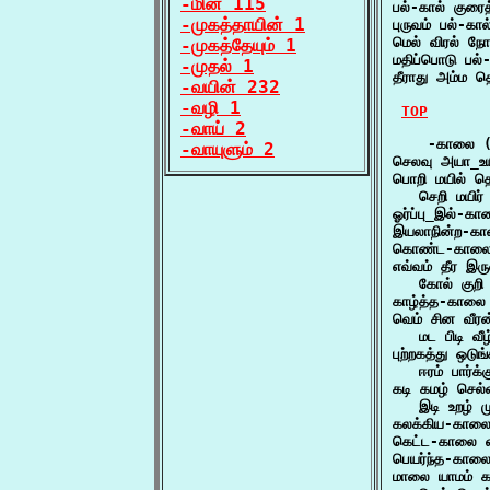
-மின் 115
பல்-கால் குர
-முகத்தாயின் 1
புருவம் பல்-க
மெல் விரல் நோ
-முகத்தேயும் 1
மதிப்பொடு பல்
-முதல் 1
தீராது அம்ம 
-வயின் 232
-வழி 1
TOP
-வாய் 2
    -காலை (
-வாயுளும் 2
செலவு அயா_உய
பொறி மயில் தொ
   செறி மயிர்
ஓர்ப்பு_இல்
இயலாநின்ற-கா
கொண்ட-காலை த
எவ்வம் தீர இர
   கோல் குறி
காழ்த்த-காலை 
வெம் சின வீரன
   மட பிடி வ
புற்றகத்து ஒடுங
   ஈரம் பார்க
கடி கமழ் செல்
   இடி உறழ் ம
கலக்கிய-கால
கெட்ட-காலை 
பெயர்ந்த-கால
மாலை யாமம் க