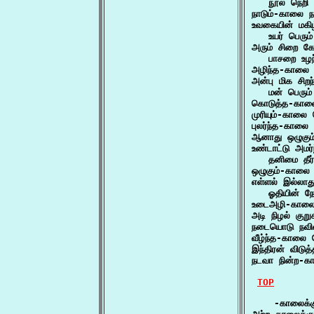
   நூல் நெறி
நாடும்-காலை 
உவகையின் மகிழ
   உயர் பெரும
அரும் சிறை கோ
   பாசறை உழ
அழிந்த-காலை
அன்பு மிக சிற
   மன் பெரும
கொடுத்த-கால
முரியும்-காலை
புலர்ந்த-காலை
ஆனாது ஒழுகும
உண்டாட்டு அமர்
   தனிமை தீர
ஒழுகும்-காலை
எள்ளல் இல்லாத
   ஓதியின் ந
உடைஅழி-கால
அடி நிழல் கு
நடையொடு நவி
வீழ்ந்த-கால
இந்திரன் விட
நடவா நின்ற-க
TOP
    -காலைக்க