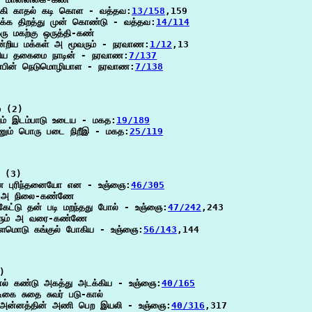
ுகி காதல் கடி கொள - வத்தவ:
13/158
,159

்க திறத்து முன் கொண்டு - வத்தவ:
14/114
ரு மகற்கு ஒருத்தி-கண்

றிய மக்கள் அ மூவரும் - நரவாண:
1/12
,13

கிய தகைமை நாடின் - நரவாண:
7/137
ண்பின் நெடுமொழியாள - நரவாண:
7/138
 (2)

ம் இடம்பாடு உடைய - மகத:
19/189
்ணும் பொரு படை நிறீஇ - மகத:
25/119
(3)

 புரிந்தனையோ என - உஞ்ஞை:
46/305
 அ நிலை-கண்ணே

ேட்டு தன் படி மறந்தது போல் - உஞ்ஞை:
47/242
,243

ும் அ வரை-கண்ணே

ளமொடு கங்குல் போகிய - உஞ்ஞை:
56/143
,144

)

கால் கண்டு அகத்து அடக்கிய - உஞ்ஞை:
40/165
டிகை சுதை சுவர் படு-கால்

 அன்னத்தின் அணி பெற இயலி - உஞ்ஞை:
40/316
,317
