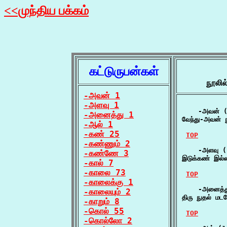
<<முந்திய பக்கம்
கட்டுருபன்கள்
நூலில
-அவன் 1
-அளவு 1
    -அவன் (
-அனைத்து 1
வேந்து-அவன் 
-ஆல் 1
-கண் 25
TOP
-கண்ணும் 2
    -அளவு (
-கண்ணே 3
இடுக்கண் இல்
-கால் 7
-காலை 73
TOP
-காலைக்கு 1
    -அனைத்த
-காலையும் 2
திரு நுதல் ம
-காறும் 8
-கொல் 55
TOP
-கொல்லோ 2