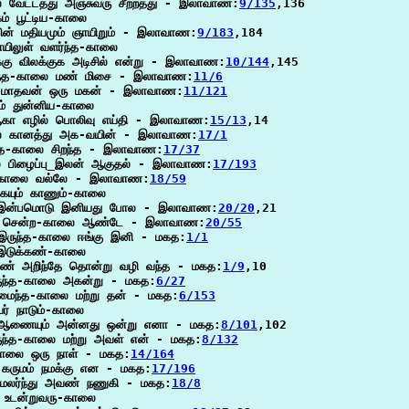
 வேட்டத்து அஞ்சுவரு சீற்றத்து - இலாவாண:
9/135
,136

் பூட்டிய-காலை

பின் மதியமும் ஞாயிறும் - இலாவாண:
9/183
,184

யிலுள் வளர்ந்த-காலை

க்கு விலக்குக அடிசில் என்று - இலாவாண:
10/144
,145

்ந்த-காலை மண் மிசை - இலாவாண:
11/6
 மாதவன் ஒரு மகன் - இலாவாண:
11/121
ம் துன்னிய-காலை

ஆகா எழில் பொலிவு எய்தி - இலாவாண:
15/13
,14

ாலை கானத்து அக-வயின் - இலாவாண:
17/1
ிந்த-காலை சிறந்த - இலாவாண:
17/37
ை பிழைப்பு_இலன் ஆகுதல் - இலாவாண:
17/193
ற-காலை வல்லே - இலாவாண:
18/59
ையும் காணும்-காலை

் இன்பமொடு இனியது போல - இலாவாண:
20/20
,21

் சென்ற-காலை ஆண்டே - இலாவாண:
20/55
இருந்த-காலை ஈங்கு இனி - மகத:
1/1
 இடுக்கண்-காலை

ண் அறிந்தே தொன்று வழி வந்த - மகத:
1/9
,10

ுந்த-காலை அகன்று - மகத:
6/27
ந்த-காலை மற்று தன் - மகத:
6/153
ர் நாடும்-காலை

ஆணையும் அன்னது ஒன்று எனா - மகத:
8/101
,102

ுந்த-காலை மற்று அவள் என் - மகத:
8/132
காலை ஒரு நாள் - மகத:
14/164
கருமம் நமக்கு என - மகத:
17/196
ை மலர்ந்து அவண் நணுகி - மகத:
18/8
 உடன்றுவரு-காலை
