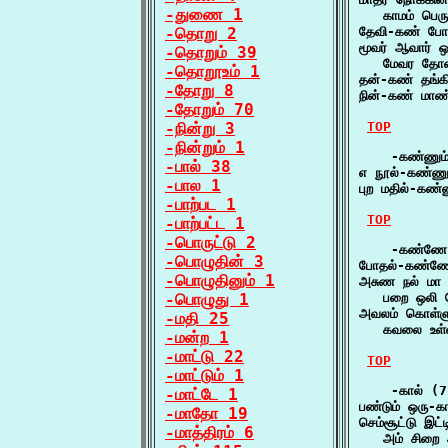
-துணை 1
   காமம் பெர
-தொறு 2
தேவி-கண் போக
மூவர் ஆவார் ஒ
-தொறும் 39
   மேவர தோன்
-தொறூஉம் 1
தன்-கண் தங்
-தோறு 8
நின்-கண் மா
-தோறும் 70
-நின்று 3
TOP
-நின்றும் 1
    -கண்ணும்
-பால் 38
எ நூல்-கண்ணு
-பால 1
புற மதில்-கண
-பாற்பட 1
TOP
-பாற்பட்ட 1
-பொருட்டு 2
    -கண்ணே 
-பொழுதின் 3
போதல்-கண்ணே
-பொழுதினும் 1
அசுண நல் மா
-பொழுது 1
   பறை ஒலி க
அவலம் கொள்ள
-மதி 25
   கவலை உள்
-மன்ற 1
-மாட்டு 22
TOP
-மாட்டும் 1
    -கால் (7
-மாட்டே 1
பண்டும் ஒரு-
-மாதோ 19
செம்சூட்டு இட்
-மாத்திரம் 6
   அம் சிறை