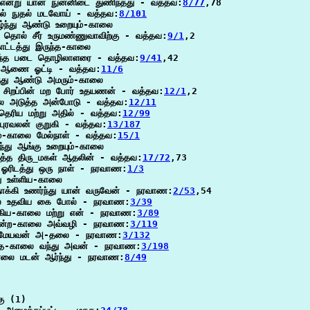
 என்று யான் நுன்னிடை துணிந்தது - வத்தவ:
8/77
,78

நல் நுதல் மடவோய் - வத்தவ:
8/101
்ந்து ஆண்டு உறையும்-காலை

் தொல் சீர் உருமண்ணுவாவிற்கு - வத்தவ:
9/1
,2

ட்டத்து இருந்த-காலை

ந்த படை தொழிலாளரை - வத்தவ:
9/41
,42

 ஆணை ஓட்டி - வத்தவ:
11/6
ந்து ஆண்டு அமரும்-காலை

் சிறப்பின் மற போர் உதயணன் - வத்தவ:
12/1
,2

ை அடுத்த அன்போடு - வத்தவ:
12/11
 தெரிய மற்று அதில் - வத்தவ:
12/99
 புரவலன் குறுகி - வத்தவ:
13/187
்-காலை மேல்நாள் - வத்தவ:
15/1
ந்து ஆங்கு உறையும்-காலை

்த்த திரு_மகள் ஆதலின் - வத்தவ:
17/72
,73

 ஓரிடத்து ஒரு நாள் - நரவாண:
1/3
ு உள்ளிய-காலை

ோக்கி உணர்ந்து யான் வருவேன் - நரவாண:
2/53
,54

ை உதவிய கை போல் - நரவாண:
3/39
றுகிய-காலை மற்று என் - நரவாண:
3/89
ன்ற-காலை அவ்வழி - நரவாண:
3/119
ை மேயவன் அ-தலை - நரவாண:
3/132
ுத்த-காலை வந்து அவன் - நரவாண:
3/198
ாலை மடன் ஆர்ந்து - நரவாண:
8/49
ு (1)
