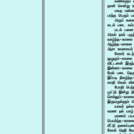
   வணக்கும் 
தான் சென்று உ
   மகத மன்ன
பரந்த பெரும் ப
   அரும் கண
கடல் படை கம்
   மடல் பனை
அகல் நகர் பு
வாழ்ந்த-காலை 
ஆழ்ந்த-காலை 
ஆரா உவகையர்
   சேரார் கட
ஒழுகும்-காலை
விட்டனன் இரு
இன்னா-காலை 
மேல் படை நெர
இப்படி நிகழ்
காதி வெவ் வ
   போதி பெற
முட்டு இன்று 
செல்லும்-கால
இருவருள்ளும் த
   யாவர் நல்ல
கரண நல் யாழ் 
   மரணம் பயக
பெயர்ந்த-கால
மீட்டு தலைப்ப
கோல் நெறி வேந