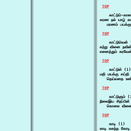
TOP
    காட்டும்-கா
கரண நல் யாழ் காட
   மரணம் பயக்கு
TOP
    காட்டுவென் 
கற்று வினை நவின
எனைத்தும் கரவே
TOP
    காட்டுள் (1)

மதி மயக்கு எய்தி ப
   தெய்வதை உண
TOP
    காட்டுளும் (1
நிலைஇய சிறப்பின் ந
   கொலை வினை 
TOP
    காடி (1)

காடி கலந்த கோடி