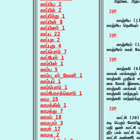
   அற்பிடை அற
காப்பிய 2
காப்பில் 2
TOP
காப்பிற்று 1
    காஞ்சிய (1)
காப்பின் 8
காஞ்சிய தெளிவு
காப்பினர் 1
காப்பு 22
TOP
காப்புற 2
    காஞ்சிரம் (1
காப்புறு 4
காஞ்சிரம் கவர் 
காப்பொடு 7
காப்போர் 1
TOP
காம்பின் 1
    காஞ்சுகி (6)
காம்பு 5
காவல் மாக்களும் 
காம்பு_ஏர்_தோளி 1
காஞ்சுகி முதியர் 
காம்பும் 1
கை கோல் இளையரும
காம்பொடு 1
காஞ்சுகி மாக்கள் 
காம்போசத்தொடு 1
காஞ்சுகி மாந்தரு
காம 25
காஞ்சுகி மாந்தர்
காமத்தில் 1
TOP
காமத்து 7
காமம் 18
    காட்சி (20)

காமமும் 3
கடி பெரும் கோயில
மதி ஒண் காட்சி
காமர் 17
தீம் பால் காட்சி
காமரு 2
காட்சி கண்ணீர் 