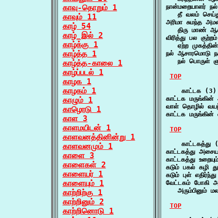
காவு-தொறும் 1
நான்மறையாளர் நல்
   தீ வலம் செய்
காவும் 11
அரிமா சுமந்த அமள
காழ் 54
   திரு மாண் ஆ
காழ்_இல் 2
விரித்து பல குற்றம
காழ்க்கு 1
   ஏற்ற முகத்தி
காழ்த்த 1
நல் ஆசாரமொடு நல
   நல் பொருள் 
காழ்த்த-காலை 1
காழ்ப்படல் 1
TOP
காழக 1
காழகம் 1
    காட்டக (3)

காட்டக மருங்கின்
காழும் 1
வாள் தொழில் வயந
காழொடு 1
காட்டக மருங்கின
காள 3
காளமயிடன் 1
TOP
காளவனத்தினின்று 1
    காட்டகத்து (
காளவனமும் 1
காட்டகத்து அசைய
காளை 3
காட்டகத்து உறைய
காளைகள் 2
கடும் பகல் கழி 
காளையர் 1
கடும் புள் எதிர்
காளையும் 1
வேட்டகம் போகி அட
   அரும்பினும் ம
காற்றிற்கு 1
காற்றினும் 2
TOP
காற்றினொடு 1