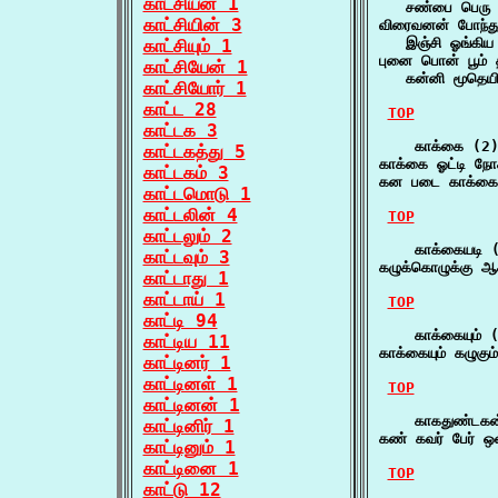
காட்சியன் 1
   சண்பை பெரு 
காட்சியின் 3
விரைவனன் போந்து 
   இஞ்சி ஓங்கிய
காட்சியும் 1
புனை பொன் பூம் தா
காட்சியேன் 1
   கன்னி மூதெயி
காட்சியோர் 1
காட்ட 28
TOP
காட்டக 3
    காக்கை (2)
காட்டகத்து 5
காக்கை ஓட்டி நோ
காட்டகம் 3
கன படை காக்கை
காட்டமொடு 1
காட்டலின் 4
TOP
காட்டலும் 2
    காக்கையடி (
காட்டவும் 3
கழுக்கொழுக்கு ஆக
காட்டாது 1
காட்டாய் 1
TOP
காட்டி 94
    காக்கையும் (
காட்டிய 11
காக்கையும் கழுகும
காட்டினர் 1
காட்டினள் 1
TOP
காட்டினன் 1
    காகதுண்டகன
காட்டினிர் 1
கண் கவர் பேர் ஒ
காட்டினும் 1
காட்டினை 1
TOP
காட்டு 12