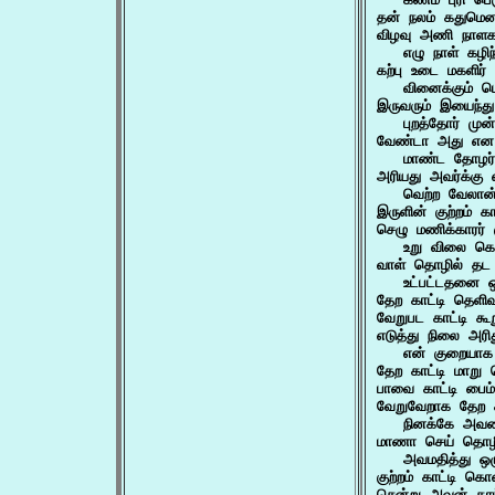
தன் நலம் கதுமென
விழவு அணி நாளகத
   எழு நாள் கழி
கற்பு உடை மகளிர்
   வினைக்கும் பொ
இருவரும் இயைந்து 
   புறத்தோர் முன்
வேண்டா அது என வி
   மாண்ட தோழர
அரியது அவர்க்கு 
   வெற்ற வேலான்
இருளின் குற்றம் 
செழு மணிக்காரர் கு
   உறு விலை க
வாள் தொழில் தட 
   உட்பட்டதனை ஒ
தேற காட்டி தெளிவ
வேறுபட காட்டி க
எடுத்து நிலை அரித
   என் குறையாக
தேற காட்டி மாற
பாவை காட்டி பைம
வேறுவேறாக தேற கா
   நினக்கே அவன
மாணா செய் தொழில
   அவமதித்து 
குற்றம் காட்டி க
சென்று அவன் காட்