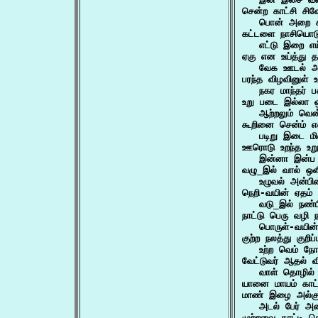
சென்ற காட்சி சிவ
   பொன் அறை க
கட்டளை நாசியொடு
   எட்டு இறை எ
ஏகு என உய்த்து தம
   வேக ஊடல் அவ
பரந்த விழவினுள் உ
   நகர மாந்தர் 
உறு படை இல்லா ஒர
   ஆற்றலும் வென்
கூறினை சென்ம் என
   படிறு இடை ம
ஊரொடு உறந்த உறுக
   இன்னா இன்ப 
வழு_இல் வால் ஒளி
   உழுவல் அன்ப
நெறி-வயின் ஏதம் க
   வடு_இல் நண்ப
நாட்டு பெரு வழி ந
   பொருள்-வயின் 
குற்ற நலத்து குறிப்
   உற்ற வெம் நோ
வேட்டுவர் ஆதல் வில
   வாள் தொழில் 
யானை மாயம் காட்
மாண் இழை அல்குல்
   அடல் பேர் 
முற்றவை காட்டி