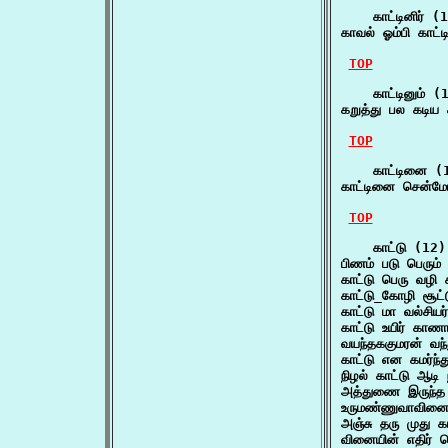
    காட்டினிர் (1
காவல் ஓம்பி காட்
TOP
    காட்டினும் (1
கறுத்து பல கடிய 
TOP
    காட்டினை (1
காட்டினை சென்ம
TOP
    காட்டு (12)

பிணம் படு பெரும் 
காட்டு பெரு வழி
காட்டு_கோழி சூட
காட்டு மா வல்சிய
காட்டு உயிர் கா
வயந்தககுமரன் வந்
காட்டு என கமர்ந
நிழல் காட்டு ஆட
அத்துணை இருந்த 
உருமண்ணுவாவினை
அஞ்சு தரு முது 
வினையின் எதிர் 