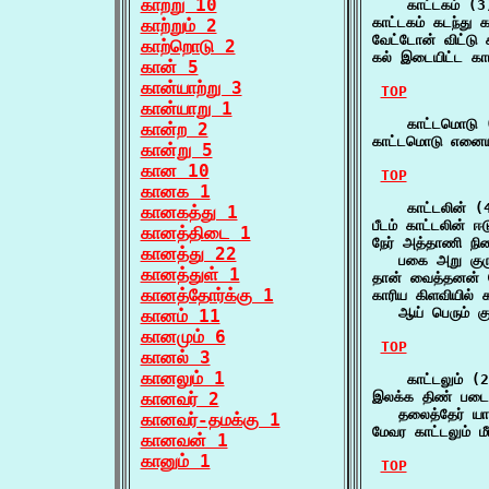
காற்று 10
    காட்டகம் (3)
காட்டகம் கடந்த
காற்றும் 2
வேட்டோன் விட்டு 
காற்றொடு 2
கல் இடையிட்ட கா
கான் 5
கான்யாற்று 3
TOP
கான்யாறு 1
    காட்டமொடு (
கான்ற 2
காட்டமொடு எனைய
கான்று 5
கான 10
TOP
கானக 1
    காட்டலின் (4
கானகத்து 1
பீடம் காட்டலின்
கானத்திடை 1
நேர் அத்தாணி நிற
கானத்து 22
   பகை அறு குர
கானத்துள் 1
தான் வைத்தனன் 
கானத்தோர்க்கு 1
காரிய கிளவியில் க
   ஆய் பெரும் கு
கானம் 11
கானமும் 6
TOP
கானல் 3
கானலும் 1
    காட்டலும் (2
கானவர் 2
இலக்க திண் படை 
   தலைத்தேர் யா
கானவர்-தமக்கு 1
மேவர காட்டலும் ம
கானவன் 1
கானும் 1
TOP