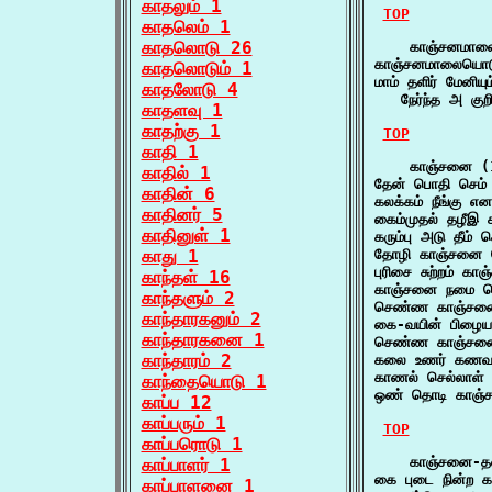
காதலும் 1
TOP
காதலெம் 1
காதலொடு 26
    காஞ்சனமால
காஞ்சனமாலையொட
காதலொடும் 1
மாம் தளிர் மேனிய
காதலோடு 4
   நேர்ந்த அ குற
காதளவு 1
காதற்கு 1
TOP
காதி 1
    காஞ்சனை (1
காதில் 1
தேன் பொதி செம்
காதின் 6
கலக்கம் நீங்கு 
காதினர் 5
கைம்முதல் தழீஇ 
காதினுள் 1
கரும்பு அடு தீம
காது 1
தோழி காஞ்சனை 
புரிசை சுற்றம் 
காந்தள் 16
காஞ்சனை நமை பொ
காந்தளும் 2
செண்ண காஞ்சனை
காந்தாரகனும் 2
கை-வயின் பிழை
காந்தாரகனை 1
செண்ண காஞ்சனை
காந்தாரம் 2
கலை உணர் கணவன
காணல் செல்லாள்
காந்தையொடு 1
ஒண் தொடி காஞ்ச
காப்ப 12
காப்பரும் 1
TOP
காப்பரொடு 1
    காஞ்சனை-தன
காப்பாளர் 1
கை புடை நின்ற க
காப்பாளனை 1