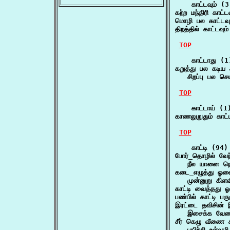
    காட்டவும் (3)
கற்ற மந்திரி காட
மொழி பல காட்டவ
திறத்தில் காட்ட
TOP
    காட்டாது (1)
கறுத்து பல கடிய கா
   சிறப்பு பல செய
TOP
    காட்டாய் (1)
காணலுறுதும் காட
TOP
    காட்டி (94)

போர்_தொழில் வேந்
   நீல யானை நெ
கடை_எழுத்து ஓலை
   முன்னுறு கிள
காட்டி வைத்தது
பண்பில் காட்டி 
இரட்டை தவிசின் இ
   இசைக்க வேண
சீர் கெழு வீணை சி
   பயிற்சி உள்வழ