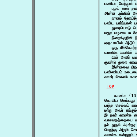
பணியா வேந்தன் ப
   புழல் கால் 
அன்ன புள்ளின் அல
   நானம் தோய்த்
பண்ட பார்ப்பான் ப
   நுரையொடு பொங
மதுர மழலை மடவோர
   நிறைக்குறின் 
ஒரு-வயின் ஆடும்
   ஒரு மீக்கொற
வாணிக மகளின் ம
   மின் அவிர் 
குண்டு துறை காவல
   இன்னவை பிறவ
புண்ணியம் உடைமை
காமர் கோலம் கா
TOP
    காண்க (13)
கொலிய செய்வது 
பரந்த செல்வம் 
மற்று அவர் எங்க
இ நகர் காண்க 
வாசவதத்தையை 
நல்_நுதல் அமர்த
பெறற்கு_அரும் க
காண்க என்றலும்