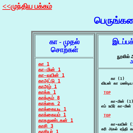
<<முந்திய பக்கம்
பெருங்க
கா - முதல்
இடப்பக
சொற்கள்
நூலில் 
அ
கா 1
கா-மின் 1
கா-வயின் 1
    கா (1)

காஅட்டு 1
வியன் கா மண்டி
காஅழ் 1
காக்க 1
TOP
காக்கும் 8
    கா-மின் (1)
காக்கை 2
எம் உயிர் கா-மி
காக்கையடி 1
காக்கையும் 1
TOP
காகதுண்டகன் 1
    கா-வயின் (1
காசி 3
கரி அகல் ஏந்தி 
காசியர் 1