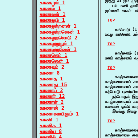
முத்து வடமும் முழ
காணமும் 1
   பல் மணி தாலி
காணல் 1
மும்மணி காசும் 
காணலன் 1
காணலும் 1
TOP
காணலுற்றனன் 1
    காசொடு (1)
காணலுற்றனென் 1
பவழ காசொடு பல
காணலுறலொடு 2
காணலுறுதும் 1
TOP
காணலுறுவேன் 1
    காஞ்சனம் (1
காணலெம் 1
மாயி காஞ்சனம் 
காணலென் 1
காணவும் 2
TOP
காணா 8
    காஞ்சனமாலாய
காணாத 1
காஞ்சனமாலாய் க
காணாது 15
காஞ்சனமாலாய் க
காணாய் 2
கற்பொடு புணர்வி
காணார் 12
   நற்பொருள் இத
காணாள் 2
காஞ்சனமாலாய் கா
கலங்கல் ஓம்பி கா
காணான் 2
   இலங்கு இழை 
காணானாயினும் 1
காணி 1
TOP
காணிக 1
    காஞ்சனமாலை
காணிய 8
காஞ்சனமாலை கை 
காணில் 4