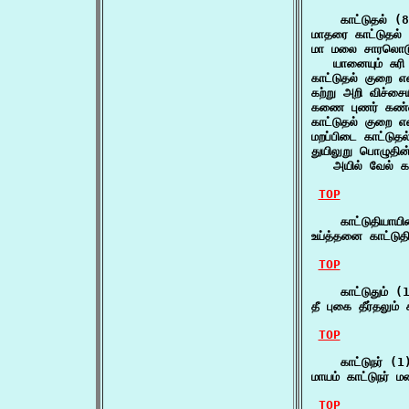
    காட்டுதல் (8
மாதரை காட்டுதல்
மா மலை சாரலொடு 
   யானையும் சு
காட்டுதல் குறை 
கற்று அறி விச்ச
கணை புணர் கண்ணி
காட்டுதல் குறை 
மறப்பிடை காட்டு
துயிலுறு பொழுதின
   அயில் வேல் 
TOP
    காட்டுதியாயி
உய்த்தனை காட்டு
TOP
    காட்டுதும் (1
தீ புகை தீர்தலும
TOP
    காட்டுநர் (1)
மாயம் காட்டுநர் 
TOP