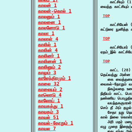
    காட்சியும் (1)
காலன் 1
வைத்த காட்சியும்
காலன்-கொல் 1
TOP
காலனும் 1
காலனை 1
    காட்சியேன் (
காலனோடு 1
கட்டுரை நுனித்த
காலா 1
காலாள் 4
TOP
காலில் 1
    காட்சியோர் (
காலின் 4
ஏதம்_இல் காட்சி
காலினர் 1
காலினன் 1
TOP
காலினும் 2
    காட்ட (28)

காலும் 3
தெய்வத்து அன்ன 
காலேந்திரமும் 1
   கை வைத்தனளா
காலை 32
வைகல்-தோறும் வத
காலையும் 2
   நிகழ்வதை உரை
நிதியம் காட்ட ப
காலொடு 4
நண்ணிய பொழுதிட
காலோய் 1
   வயந்தககுமரன் 
காவகத்து 1
செம் தீ அம் தழல்
காவதம் 3
   சேதா நறு நெய
காவல் 51
கால் நிலை கொள்உ
   அரி மதர் மழ
காவல்-தோறும் 1
எழு முறை இறைஞ்சு
காவல 7
   ஐது ஏந்து அல