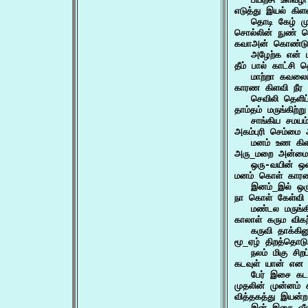
எடுத்து இயல் கிளவ
   தொடி கேழ் ம
சொல்லின் நுண் ப
கவாஅன் கொண்டு க
   அழேற்க என் 
தீம் பால் காட்சி த
   மாற்றா கவலை
காரண கிளவி நீர கா
   செவிலி தெளிப்
தாம்தம் மருங்கிற்ற
   சாங்கிய சமயம
அகம்புரி செம்மை அ
   மனம் உண கிளந
அரு_மறை அன்மையி
   ஒரு-வயின் ஒண
மனம் கொள் காரணம
   இனம்_இல் ஒ
நா கொள் கேள்வி நவ
   மண்டல மருங்க
காலாள் கரும விகற்ப
   கருவி தாக்கின
மூ_ஏழ் திறத்தொடு ம
   நலம் மிகு சி
கடவுள் யான் என க
   பேர் இசை கடவ
முதலின் முன்னம் 
வித்தகத்து இயன்ற
   இன் இசை வீண