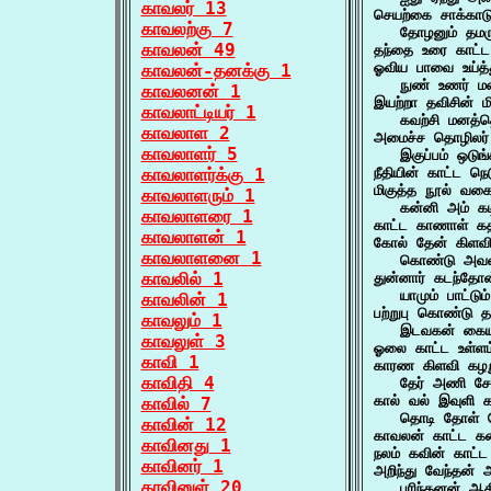
காவலர் 13
செயற்கை சாக்காட
காவலற்கு 7
   தோழனும் தமர
காவலன் 49
தந்தை உரை காட்
ஓவிய பாவை உய்த்
காவலன்-தனக்கு 1
   நுண் உணர் ம
காவலனன் 1
இயற்றா தவிசின் ம
காவலாட்டியர் 1
   கவற்சி மனத்
காவலாள 2
அமைச்ச தொழிலர் வ
காவலாளர் 5
   இகுப்பம் ஒட
காவலாளர்க்கு 1
நீதியின் காட்ட 
மிகுத்த நூல் வகை
காவலாளரும் 1
   கன்னி அம் க
காவலாளரை 1
காட்ட காணாள் கத
காவலாளன் 1
கோல் தேன் கிளவி க
காவலாளனை 1
   கொண்டு அவள்
காவலில் 1
துன்னார் கடந்தோன
   யாமும் பாட்டு
காவலின் 1
பற்றுபு கொண்டு த
காவலும் 1
   இடவகன் கையு
காவலுள் 3
ஓலை காட்ட உள்ளம
காவி 1
காரண கிளவி கழற
காவிதி 4
   தேர் அணி சேன
கால் வல் இவுளி க
காவில் 7
   தொடி தோள் வே
காவின் 12
காவலன் காட்ட க
காவினது 1
நலம் கவின் காட
காவினர் 1
அறிந்து வேந்தன் அ
காவினுள் 20
   பரிந்தனன் ஆக