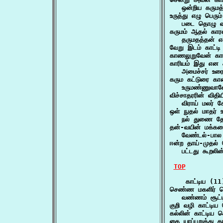
   ஒன்றிய கருமத
உருத்து எழு பெரும
   படை தொழு வார
கருமம் ஆதல் காரண
   தருமதத்தன் என
வேறு இடம் காட்டி
காணலுறுவேன் கா
காரியம் இது என சீ
   அமைச்சர் உரை
கரும கட்டுரை காண
   உருமண்ணுவாவோ
விச்சாதரரின் விதிய
   விராய் மலர்
ஒள் நுதல் மாதர் உவ
   நல் துணை தோ
தன்-வயின் மக்கள
   வேண்டல்-பால
ஈன்ற தாய்-முதல் 
   பட்டது கூறலி
TOP
    காட்டிய (11)
செண்ண மகளிர் செப
   வண்ணம் சூட்
குறி வழி காட்ட
கல்லின் காட்டிய
கை யாப்புறுத்து