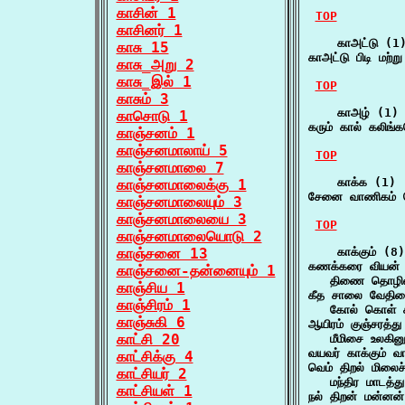
காசின் 1
TOP
காசினர் 1
    காஅட்டு (1)
காசு 15
காஅட்டு பிடி மற்
காசு_அறு 2
காசு_இல் 1
TOP
காசும் 3
    காஅழ் (1)

காசொடு 1
கரும் கால் கலிங
காஞ்சனம் 1
காஞ்சனமாலாய் 5
TOP
காஞ்சனமாலை 7
    காக்க (1)

காஞ்சனமாலைக்கு 1
சேனை வாணிகம் 
காஞ்சனமாலையும் 3
காஞ்சனமாலையை 3
TOP
காஞ்சனமாலையொடு 2
காஞ்சனை 13
    காக்கும் (8)

கணக்கரை வியன் ந
காஞ்சனை-தன்னையும் 1
   திணை தொழிலா
காஞ்சிய 1
கீத சாலை வேதிகை 
காஞ்சிரம் 1
   கோல் கொள் சு
காஞ்சுகி 6
ஆயிரம் குஞ்சரத்து
காட்சி 20
   மீமிசை உலகின
வயவர் காக்கும்
காட்சிக்கு 4
வெம் திறல் மிலைச்ச
காட்சியர் 2
   மந்திர மாடத்
காட்சியள் 1
நல் திறன் மன்னன் 