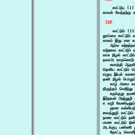
    காட்டுபு (1)

காவல் வேந்தற்கு
TOP
    காட்டும் (15)
தூய்மை காட்டும் 
காலம் இது என கார
   ஆர்வ சுற்றத்த
கற்றவை காட்டும
காசு நிழல் காட்ட
தவாஅ காதலொடு தக
   உவாத்தி ஆதலி
தெளிய காட்டும் 
எழுவு இயல் கரணம
தண் நிழல் பொதும்
   காழ் அமை கழ
திருத்தம் செறிந்து 
   உருக்குறு தம
இற்றவள் பிறந்துழி
எ வழி வேண்டினும்
   ஞான வல்லியத்
வைத்துழி காட்டு
நாண காட்டும் நன
மாண காட்டும் நி
அடக்குபு பண்ணி துட
   தோட்டி கொளீஇ