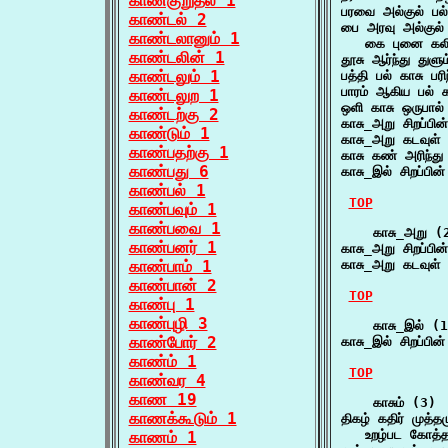
காண்குறுதல் 1
பரவை அல்குல் பல
காண்டல் 2
பை அரவு அல்குல் 
காண்டலானும் 1
   கை புனை கலிங
காண்டலின் 1
தூசு ஆர்ந்து துளு
காண்டலும் 1
பத்தி பல் காசு ப
பாரம் ஆகிய பல்
காண்டலுற 1
ஒளி காசு ஒருபால
காண்டற்கு 2
காசு_அறு சிறப்ப
காண்டும் 1
காசு_அறு கடவுள்
காண்பதற்கு 1
காசு கண் அரிந்து
காண்பது 6
காசு_இல் சிறப்ப
காண்பல் 1
TOP
காண்பவும் 1
காண்பவை 1
    காசு_அறு (2
காண்பனர் 1
காசு_அறு சிறப்ப
காண்பாம் 1
காசு_அறு கடவுள்
காண்பான் 2
TOP
காண்பு 1
காண்புழி 3
    காசு_இல் (1
காண்போர் 2
காசு_இல் சிறப்ப
காண்ம் 1
TOP
காண்வர 4
காண 19
    காசும் (3)

காணக்கூடும் 1
திகழ் கதிர் முத்தம
   உறழ்பட கோத
காணம் 1