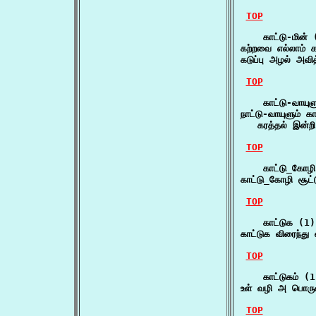
TOP
    காட்டு-மின் 
கற்றவை எல்லாம் 
கடுப்பு அழல் அவ
TOP
    காட்டு-வாயுளு
நாட்டு-வாயுளும் காட
   கரத்தல் இன்ற
TOP
    காட்டு_கோழி
காட்டு_கோழி சூட
TOP
    காட்டுக (1)

காட்டுக விரைந்
TOP
    காட்டுகம் (1
உள் வழி அ பொருள
TOP