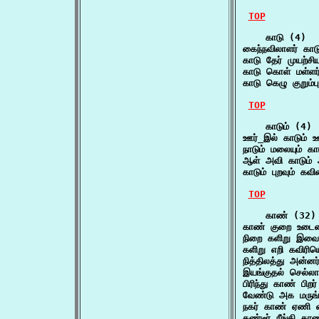
TOP
    காடு (4)

கைந்நவிலாளர் காட
காடு தேர் முயற்ச
காடு கொள் மள்ளர
காடு கெழு குறும
TOP
    காடும் (4)

ஊர்_இல் காடும் 
நாடும் மலையும் 
ஆள் அவி காடும்
காடும் புறவும் கவ
TOP
    காண் (32)

காண் குறை உடைம
நிறை களிறு இவை 
களிறு எறி கவிர
நித்திலத்து அன
இயங்குதல் செல்ல
பிரிந்து காண் பி
வேண்டு அக மருங
நகர் காண் ஏணி 
கண்டீர் நீங்கி 