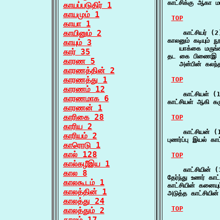
காட்சிக்கு ஆகா 
காயப்படுதிர் 1
காயமும் 1
TOP
காயா 1
காயினும் 2
    காட்சியர் (2)
காலனும் கடியும் நூ
காயும் 3
   யாக்கை மருங்க
கார் 35
தட கை பிணைஇ சம
காரண 5
   அன்பின் கலந
காரணத்தின் 2
காரணத்து 1
TOP
காரணம் 12
    காட்சியள் (1
காரணமாக 6
காட்சியள் ஆகி க
காரணன் 1
காரிகை 28
TOP
காரிய 2
    காட்சியன் (1
காரியம் 2
புணர்ப்பு இயல் 
காரொடு 1
கால் 128
TOP
கால்கழீஇய 1
    காட்சியின் (3
கால 8
தேர்ந்து உணர் காட
காலகூடம் 1
காட்சியின் கனைய
காலத்தின் 1
அடுத்த காட்சியின
காலத்து 24
TOP
காலத்தும் 2
காலம் 17