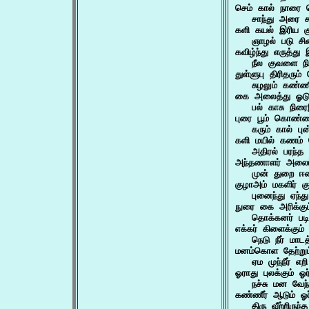
செம் கால் நாரை 
   சாந்து அரை 
களி கயல் இரிய கு
   ஞாழல் படு ச
கவிழ்ந்து எருத்து
   நீல குவளை ந
துள்ளுபு திரிதரும்
   சுழலும் கண்
கை அலைத்து ஓடும
   பல் காசு நிர
புரை பூம் கொண்டை
   கரும் கால் பு
களி மயில் கணம்
   அதிரல் பரந்
அந்தணாளர் அலைப்
   முன் துறை ஈ
குழாஅம் மகளிர் க
   புனைந்து ஏந்த
நுரை கை அரிக்கும
   தொக்கனர் படி
எக்கர் கிளைக்கும்
   நெடு நீர் மா
மனம்கொள தேற்றும
   ஏம முந்நீர் எற
ஓராது புலக்கும் 
   நச்சு மன வேந்
கண்ணீர் ஆடும் ஓ
   திரு வீற்றிருந