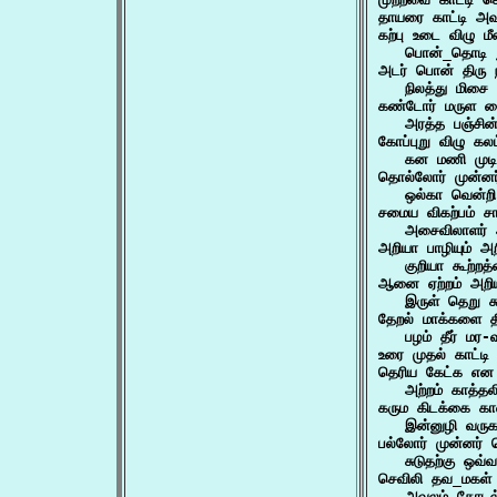
தாயரை காட்டி அவ
கற்பு உடை விழு மீ
   பொன்_தொடி ந
அடர் பொன் திரு ந
   நிலத்து மிசை
கண்டோர் மருள கை
   அரத்த பஞ்சி
கோப்புறு விழு கலம்
   கன மணி முடிய
தொல்லோர் முன்னர்
   ஒல்கா வென்
சமைய விகற்பம் சால
   அசைவிலாளர் 
அறியா பாழியும் அறி
   குறியா கூற்
ஆனை ஏற்றம் அறிய 
   இருள் தெறு 
தேறல் மாக்களை திற
   பழம் தீர் ம
உரை முதல் காட்
தெரிய கேட்க என வ
   அற்றம் காத்
கரும கிடக்கை காண
   இன்னுழி வர
பல்லோர் முன்னர் 
   சுடுதற்கு ஒ
செவிலி தவ_மகள் த
   அவலம் கோடல