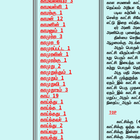
காமவல்லியும் 3
காள சமணன் காட்ச
காமவள்ளி 1
தெய்வம் அறியா தேர
காமற்கு 1
   படிவ கற்பின்
சென்ற காட்சி சி
காமன் 12
எட்டு இறை எய்தி
காமனின் 1
   ஏர் அணி அமை
காமனும் 1
அணிபெற புனைந்த 
காமுற்ற 3
   தின்மை செறிவ
காமுற 6
ஆழமைக்கு அடங்கா
காமுறப்பட்ட 1
   அரும் பொருள
காட்சி விரும்பன
காமுறலின் 1
உறு பெரும் காட்
காமுறற்கு 1
காட்சி இயைந்த ம
காமுறு 2
கற்று பொருள் தெர
காமுறுத்தும் 1
   அரு மதி அமைச
காமுறும் 1
காட்சி முந்துறுத்
ஏதம்_இல் காட்சி
காமுறுவி 1
காட்சி பெரு முத
காமுறூஉம் 3
ஏதம்_இல் காட்சி
காய் 19
மறுப்ப_அரும் கா
காய்த்து 1
நிறைப்ப_அரும் 
காய்ந்த 1
TOP
காய்ந்தது 1
காய்ந்தவர் 1
    காட்சிக்கு (4
காய்ந்து 2
காட்சிக்கு ஒத்த
காய்வுறு 1
காட்சிக்கு இன்ன
காயத்து 1
காட்சிக்கு அமைந்