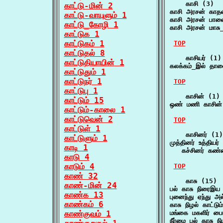
    காசி (3)

காட்டு-மின் 2
காசி அரசன் காத
காட்டு-வாயுளும் 1
காசி அரசன் பா
காட்டு_கோழி 1
காசி அரசன் மாசு
காட்டுக 1
காட்டுகம் 1
TOP
காட்டுதல் 8
    காசியர் (1)

காட்டுதியாயின் 1
கலக்கம்_இல் தா
காட்டுதும் 1
காட்டுநர் 1
TOP
காட்டுபு 1
    காசின் (1)

காட்டும் 15
ஒண் மணி காசின
காட்டும்-காலை 1
காட்டுவென் 2
TOP
காட்டுள் 1
    காசினர் (1)

காட்டுளும் 1
முத்தினர் உத்தியர
காடி 1
   கச்சினர் கண்
காடு 4
காடும் 4
TOP
காண் 32
    காசு (15)

காண்-மின் 24
பல் காசு நிரைஇய
காண்க 13
புனைந்து ஏந்து அ
காண்கம் 6
காசு நிழல் காட்ட
காண்குவம் 1
மங்கை மகளிர் பை
நீர்மை பல் காசு ந