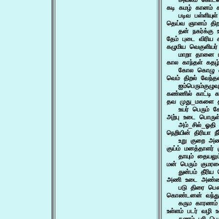
கடி கமழ் கானம் க
   படிவ பள்ளியு
தெய்வ ஞானம் திறம்
   தன் நகர்க்கு
தேம் புடை விரிய 
கழுமிய வெகுளியர்
   மாறா தானை 
கால காந்தள் கதழ்வ
   கோல கொழு வி
வெம் திறல் வேந்தன
   ஐம்பெரும்குழ
கண்ணில் காட்டி
தவ முது_மகளை தக
   உயர் பெரும்
அற்பு உடை பொருள் 
   அம்_சில்_ஓதி
நெறியின் திரியா நீர
   உறு குறை அ
குய்ம் மனத்தாளர் 
   தாயும் தையல
மன் பெரும் குமரனை
   துன்பம் தீரி
அணி உடை அண்ணற்
   படு திரை ப
கொண்டனன் வந்து 
   கரும காரணம்
உள்ளம் படர் வழி உவ
   கணம் புரி பெ