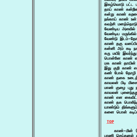
இகழ்வொடு பட்ட 
தாய் காண் கன்றி
கன்று காண் கறவ
நங்காய் காண் உன
கவற்சி மனத்தொட
வேண்டிய அளவில்
வேண்டிய மருங்கி
வேண்டு இடம்-தோ
காண் தகு வனப்பி
கன்னி அம் கடி 
கரு மயிர் இவர்ந
பொன்னே காண் என
மக காண் தாயின் 
இது குறி காண் 
கண் போல் தோழி 
காண் தகை உடைத
காவலன் பிடி மி
மாண் குழை புது
காவலன் புனைந்த
காண் என கைவிட்
காண் தக பொலிந
யாண்டும் திங்களு
கனை பொன் கடிப்
TOP
    காண்-மின் (
பாணி செய்தனள் 