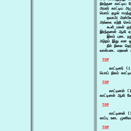
நிரந்தன காட்டி
அமரர் காட்டிய 
மொய் தழல் ஈமத்து
   தவாஅ அன்பி
அங்கை எற்றி செம்
   கூன்_மகள் குற
இரந்தனன் ஆகி ஏற்
   இலம் புடை நற
அற்றம் இது என ஒற்
   நீள் நிலை நெ
வாள்படை மறவன் 
TOP
    காட்டினர் (1)
பொய் நிலம் காட்
TOP
    காட்டினள் (1
காட்டினள் ஆகி வ
TOP
    காட்டினன் (1
காப்பு உடை முன
TOP