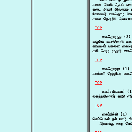
கலன் அணி ஆயம் கை
கடை அணி ஆவணம் க
கோவலர் கைதொழ கோய
கலை தொழில் அவையம்
TOP
    கைதொழுது (3)

கழுமிய காதலொடு கை
காவலன் மகளை கைதொழ
கலி கெழு மூதூர் க
TOP
    கைதொழூஉ (1)

கண்ணி நெற்றியர் கை
TOP
    கைந்நவிலாளர் (1)
கைந்நவிலாளர் காடு எற
TOP
    கைந்நீக்கி (1)

செம்பொன் நல் யாழ் சில
   அணங்கு உறை மெல்