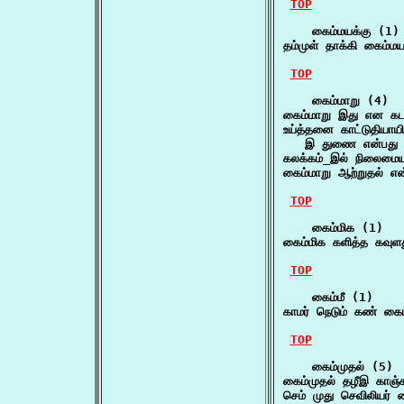
TOP
    கைம்மயக்கு (1)

தம்முள் தாக்கி கைம்ம
TOP
    கைம்மாறு (4)

கைம்மாறு இது என கட
உய்த்தனை காட்டுதியாயி
   இ துணை என்பது ஒ
கலக்கம்_இல் நிலைமைய
கைம்மாறு ஆற்றுதல் எ
TOP
    கைம்மிக (1)

கைம்மிக களித்த கவுள
TOP
    கைம்மீ (1)

காமர் நெடும் கண் கை
TOP
    கைம்முதல் (5)

கைம்முதல் தழீஇ காஞ்
செம் முது செவிலியர்