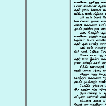
கைவினை நுனித்த கச்
யவன கைவினை ஆரியர்
கதிர் நகை கோவை க
பளிக்கு மணி இழிகை
   புலி கால் அமளி 
செய்வினை தச்சன் க
வள்ளி கைவினை வனப்ப
தூமம் நவின்ற நாம கை
   மடை தொழில் வழா
கைவினை ஐந்தும் கற்
தெய்வம் பேணி கைவி
கதிர் ஒளி பயின்ற கம
   நால் கால் அமைத்
மின் வாள் அழித்த மே
   பொன் வாள் பற்ற
கதிர் மேல் இலங்க க
நாமர வளியும் காமர் க
   சித்திர புனையலும்
பத்தி பலகை பரிசார 
   வித்தக பத்தி வே
பொத்தக கைவினை சித
தாமம் துயல்வரும் காம
   கோயில் முற்றத்து
திரு நுதற்கு ஏற்ற பரி
   நீடிய பின்றை கூட
வட்டிகை வாக்கின் வ
   கட்டளை பாவை கட
பெரும் கல கைவினை 