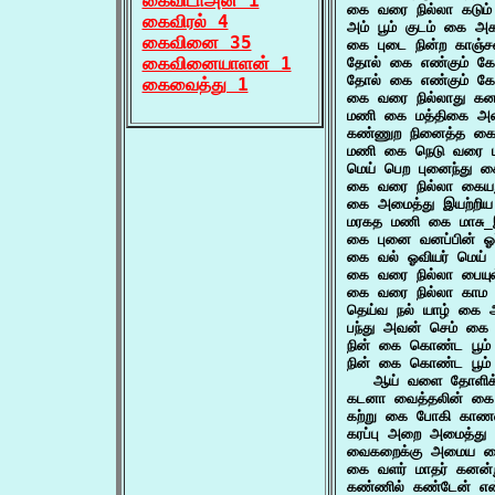
கைவிடாஅன் 1
கை வரை நில்லா கடு
கைவிரல் 4
அம் பூம் குடம் கை 
கைவினை 35
கை புடை நின்ற காஞ
கைவினையாளன் 1
தோல் கை எண்கும் கோ
தோல் கை எண்கும் கோ
கைவைத்து 1
கை வரை நில்லாது கன
மணி கை மத்திகை அ
கண்ணுற நினைத்த க
மணி கை நெடு வரை 
மெய் பெற புனைந்து 
கை வரை நில்லா கையற
கை அமைத்து இயற்றிய
மரகத மணி கை மாசு_
கை புனை வனப்பின் 
கை வல் ஓவியர் மெய்
கை வரை நில்லா பையுள
கை வரை நில்லா காம
தெய்வ நல் யாழ் கை 
பந்து அவன் செம் கை 
நின் கை கொண்ட பூம்
நின் கை கொண்ட பூம் 
   ஆய் வளை தோளிக்
கடனா வைத்தலின் கை 
கற்று கை போகி காணவ
கரப்பு அறை அமைத்து 
வைகறைக்கு அமைய கை
கை வளர் மாதர் கனன்
கண்ணில் கண்டேன் என