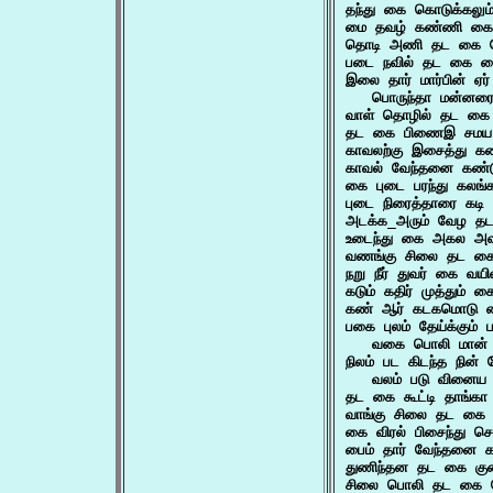
தந்து கை கொடுக்கலு
மை தவழ் கண்ணி கை த
தொடி அணி தட கை த
படை நவில் தட கை பை
இலை தார் மார்பின் ஏ
   பொருந்தா மன்னரை
வாள் தொழில் தட கை 
தட கை பிணைஇ சமய க
காவலற்கு இசைத்து கண
காவல் வேந்தனை கண்ட
கை புடை பரந்து கலங்
புடை நிரைத்தாரை கடி
அடக்க_அரும் வேழ தட
உடைந்து கை அகல அவ
வணங்கு சிலை தட கை 
நறு நீர் துவர் கை வய
கடும் கதிர் முத்தும்
கண் ஆர் கடகமொடு க
பகை புலம் தேய்க்கும்
   வகை பொலி மான் த
நிலம் பட கிடந்த நின்
   வலம் படு வினை
தட கை கூட்டி தாங்
வாங்கு சிலை தட கை 
கை விரல் பிசைந்து 
பைம் தார் வேந்தனை 
துணிந்தன தட கை குன
சிலை பொலி தட கை ச