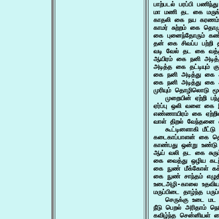
பாற்படல் பரப்பி பணிந்
மா மணி தட கை மருங்
காதலி கை நய கரணம்
காமர் சுற்றம் கை தொ
கை புனைந்தோரும் கண
தன் கை சிவப்ப பற்றி
வடி வேல் தட கை வத
ஆயிரம் கை நனி அடி
அடித்த கை தட்டியும் க
கை நனி அடித்து கை 
கை நனி அடித்து கை 
முரியும் தொழிலொடு மூ
   முறையின் ஏற்றி பந
ஏர்ப்பு ஒலி வளை கை 
எண்ணாயிரம் கை ஏற்றி
வாள் திறல் வேந்தனை
   கூட்டினளாகி மீட
கடைகாப்பாளன் கை தொ
காண்பது ஒன்று உண்ட
ஆய் வலி தட கை சுருட
கை வைத்து ஒழிய கடந்
கை நுண் மீக்கோள் 
கை நுண் சாந்தம் எழ
உடைஅழி-காலை உதவி
மருப்பிடை தாழ்ந்த பரு
   செருக்கு உடை மட 
நீடு பெறல் அரிதாம் ந
கவிழ்ந்த சென்னியள் 