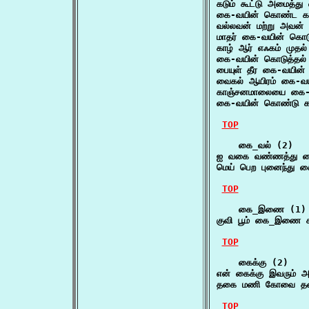
கடும் கூட்டு அமைத
கை-வயின் கொண்ட கழு
வல்லவன் மற்று அவன
மாதர் கை-வயின் கொட
காழ் ஆர் எஃகம் முதல
கை-வயின் கொடுத்தல் 
பையுள் தீர கை-வயின்
வைகல் ஆயிரம் கை-வய
காஞ்சனமாலையை கை-வய
கை-வயின் கொண்டு கா
TOP
    கை_வல் (2)

ஐ வகை வண்ணத்து கை
மெய் பெற புனைந்து 
TOP
    கை_இணை (1)

குவி பூம் கை_இணை கூ
TOP
    கைக்கு (2)

என் கைக்கு இவரும் 
தகை மணி கோவை தன்
TOP