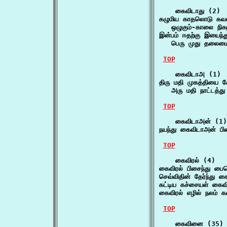
    கைவிடாது (2)

கழுமிய காதலொடு கவவ
   ஒழுகும்-காலை நிக
இன்பம் ஈதற்கு இயைந்த
   பெரு முது தலைமைய
TOP
    கைவிடாஅ (1)

திரு மதி முகத்தியை சே
   அரு மதி நாட்டத்த
TOP
    கைவிடாஅன் (1)

நயந்து கைவிடாஅன் 
TOP
    கைவிரல் (4)

கைவிரல் பிசைந்து ப
செவ்விதின் தேர்ந்து க
கட்டிய கச்சையள் கைவ
கைவிரல் எழில் நலம
TOP
    கைவினை (35)
