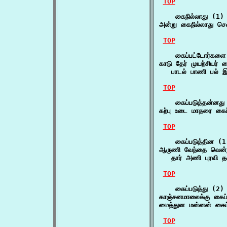
TOP
    கைநில்லாது (1)

அன்று கைநில்லாது ச
TOP
    கைப்பட்டோர்களை
காடு தேர் முயற்சியர் 
   பாடல் பாணி பல் இ
TOP
    கைப்படுத்தன்னது 
கற்பு உடை மாதரை கைப
TOP
    கைப்படுத்தின (1)
ஆருணி வேந்தை வென்று
   தார் அணி புரவி
TOP
    கைப்படுத்து (2)

காஞ்சனமாலைக்கு கைப்
மைத்துன மன்னன் கைப்
TOP