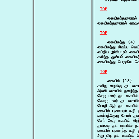
TOP
    கையிகந்தனனால் 
கையிகந்தனனால் காவ
TOP
    கையிகந்து (4)

கையிகந்து சிவப்ப வெ
எய்திய இன்பமும் கைய
கலிந்த துன்பம் கையி
கையிகந்து பெருகிய ச
TOP
    கையில் (18)

களிறு வழங்கு தட க
அணி கையில் தவழ்ந்த 
செழு மலர் தட கையில்
கொழு மலர் தட கையில
பொறி ஆர் தட கையில்
கையில் புனையும் கழ
எண்பத்தெழு கோல் த
செம் கேழ் கையில் சிற
தாமரை தட கையில் தா
கையில் புனைந்த கழி
சிறு பிடி தட கையில் 