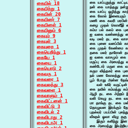
கை யாப்புறுத்து காட
கையில் 18
நன் கை யாத்தது நன்
கையிற்று 1
கை யாப்பு ஒழித்து கா
கையின் 20
கை கோல் இளையரும் 
கையினர் 7
மணி கை கவரி மரபின்
கையினள் 1
கழை முதல் கொளீஇ 
கையினும் 6
கம்ம பல் கலம் கை ப
ஐ வகை வண்ணத்து கை
கையும் 9
வடி மலர் தட கை வா
கையுள் 3
கை புனை வனப்பில் க
கையுறை 1
கை முதல் கேண்மை கழ
கையெறிந்து 1
தகை மலர் தாரோன் த
கையே 1
ஐ வகை வாசமும் கை 
மருப்பு கை அமைத்து
கையை 1
கண்டோர் மருள கை வ
கையொடு 2
கரும வித்தகர் கை ப
கைவரு 1
நல் மண கோலத்து கை
கைவரை 1
பூம் போது அன்ன தேங
கைவலத்து 3
   வள் உகிர் வருட்டின
கை நவில் கம்மத்து க
கைவளை 1
ஆழி தட கை அற்றம்
கைவாளும் 1
வலி கெழு தட கை வ
கைவிட்டனன் 1
மா தாங்கு தட கை ம
கைவிட்டு 3
தொழுவன இரக்கும் 
கைவிடல் 2
புதல்வர் பயப்பின் புல
கைவிடாது 2
வீசுதல் ஓவா விழு தக
   இரும் களிற்று இன 
கைவிடாஅ 1
கை அமைத்து இயற்றி