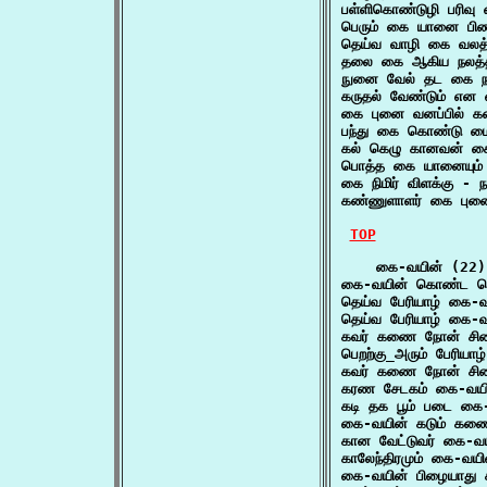
பள்ளிகொண்டுழி பரி
பெரும் கை யானை பிணர
தெய்வ வாழி கை வலத்
தலை கை ஆகிய நலத்த
நுனை வேல் தட கை நம
கருதல் வேண்டும் என 
கை புனை வனப்பில் க
பந்து கை கொண்டு ம
கல் கெழு கானவன் கை
பொத்த கை யானையும் ப
கை நிமிர் விளக்கு -
கண்ணுளாளர் கை புனை
TOP
    கை-வயின் (22)

கை-வயின் கொண்ட நெ
தெய்வ பேரியாழ் கை-
தெய்வ பேரியாழ் கை-வ
கவர் கணை நோன் சில
பெறற்கு_அரும் பேரியாழ
கவர் கணை நோன் சிலை
கரண சேடகம் கை-வயி
கடி தக பூம் படை கை
கை-வயின் கடும் கண
கான வேட்டுவர் கை-
காலேந்திரமும் கை-வய
கை-வயின் பிழையாது