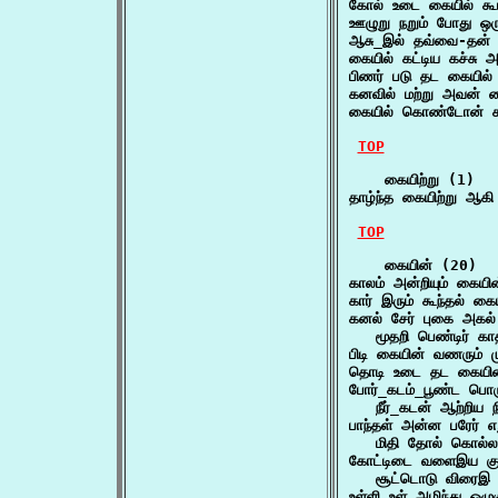
கோல் உடை கையில் கூ
ஊழுறு நறும் போது ஒரு
ஆசு_இல் தவ்வை-தன் 
கையில் கட்டிய கச்சு அ
பிணர் படு தட கையில் 
கனவில் மற்று அவன் 
கையில் கொண்டோன் 
TOP
    கையிற்று (1)

தாழ்ந்த கையிற்று ஆக
TOP
    கையின் (20)

காலம் அன்றியும் கையி
கார் இரும் கூந்தல் க
கனல் சேர் புகை அகல் 
   மூதறி பெண்டிர் 
பிடி கையின் வணரும் ம
தொடி உடை தட கையின
போர்_கடம்_பூண்ட பொர
   நீர்_கடன் ஆற்றிய
பாந்தள் அன்ன பரேர் எ
   மிதி தோல் கொல்ல
கோட்டிடை வளைஇய குஞ
   சூட்டொடு விரைஇ ச
உள்ளி உள் அழிந்து ஒழ