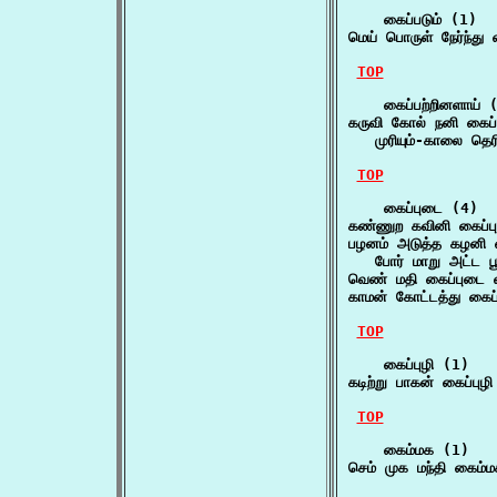
    கைப்படும் (1)

மெய் பொருள் நேர்ந்து
TOP
    கைப்பற்றினளாய் (
கருவி கோல் நனி கைப்ப
   முரியும்-காலை தெ
TOP
    கைப்புடை (4)

கண்ணுற கவினி கைப்
பழனம் அடுத்த கழனி க
   போர் மாறு அட்ட 
வெண் மதி கைப்புடை
காமன் கோட்டத்து கைப
TOP
    கைப்புழி (1)

கடிற்று பாகன் கைப்பு
TOP
    கைம்மக (1)

செம் முக மந்தி கைம