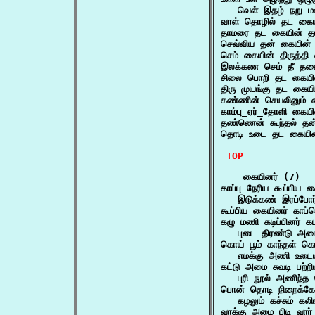
   வெள் இதழ் நறு ம
வாள் தொழில் தட கை
தாமரை தட கையின் 
செவ்விய தன் கையின்
செம் கையின் திருத்த
இலக்கண செம் தீ தல
சிலை பொறி தட கையின
திரு முயங்கு தட கைய
கண்ணின் செயலினும் 
காம்பு_ஏர்_தோளி கையி
தண்ணென் கூந்தல் தன
தொடி உடை தட கையின
TOP
    கையினர் (7)

காப்பு நேரிய கூப்பிய க
   இடுக்கண் இரப்போர
கூப்பிய கையினர் காப்
கழு மணி கடிப்பினர் க
   புடை திரண்டு அம
கொய் பூம் காந்தள் க
   எமக்கு அணி உடையர
கட்டு அமை சுவடி பற்றி
   புரி நூல் அணிந்த
பொன் தொடி நிறைக்கோல
   கழலும் கச்சும் கல
வாக்கு அமை பிடி வார்