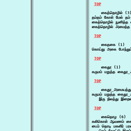
TOP
    கைத்தொழில் (3)
தம்தம் கோள் மேல் த
கைத்தொழில் நுனித்த
கைத்தொழில் அமைத்த 
TOP
    கைதகை (1)

கொய்து அகை போந்து
TOP
    கைதூ (1)

கருமம் மறுத்த கைதூ
TOP
    கைதூ_அமையத்து
கருமம் மறுத்த கைதூ_
   இரு நிலத்து இறை
TOP
    கைதொழ (6)

கலிகொள் ஆவணம் க
பைம் தொடி மகளிர் ப
   செம் கோட்டு இளம்