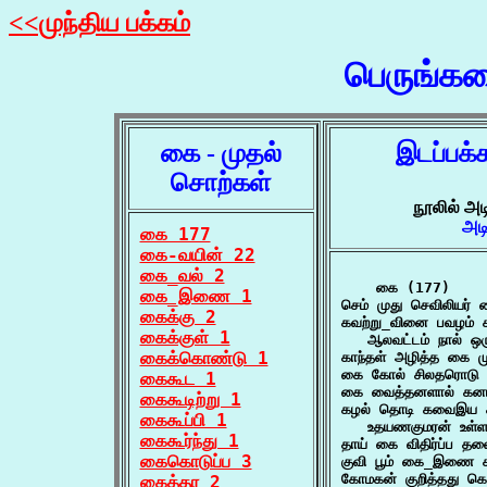
<<முந்திய பக்கம்
பெருங்க
கை - முதல்
இடப்பக்
சொற்கள்
நூலில் அட
அட
கை 177
கை-வயின் 22
கை_வல் 2
    கை (177)

கை_இணை 1
செம் முது செவிலியர்
கைக்கு 2
கவற்று_வினை பவழம் 
கைக்குள் 1
   ஆலவட்டம் நால் ஒ
கைக்கொண்டு 1
காந்தள் அழித்த கை மு
கை கோல் சிலதரொடு க
கைகூட 1
கை வைத்தனளால் கனம
கைகூடிற்று 1
கழல் தொடி கவைஇய க
கைகூப்பி 1
   உதயணகுமரன் உள்ள
கைகூர்ந்து 1
தாய் கை விதிர்ப்ப த
கைகொடுப்ப 3
குவி பூம் கை_இணை கூ
கோமகன் குறித்தது க
கைத்தர 2