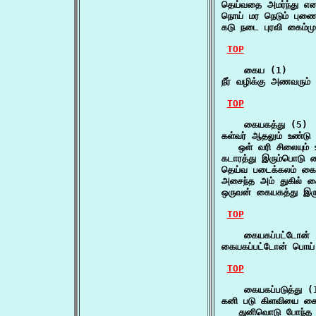
தெய்வதை அமர்ந்து எ
நொய் மர நெடும் பு
கடு நடை புரவி கைம்
TOP
    கைய (1)

நீர் வழிக்கு அணவரும
TOP
    கையகத்து (5)

கள்வர் ஆதலும் உண்டு 
   ஒள் வரி சிலையும் 
கடாரத்து இரும்பொடு 
தெய்வ படைக்கலம் க
அசைந்த அம் துகில்
ஒருவன் கையகத்து இர
TOP
    கையகப்பட்டோன் 
கையகப்பட்டோன் பொய்
TOP
    கையகப்படுத்து (1
கனி படு கிளவியை கையக
   துனிவொடு போந்த