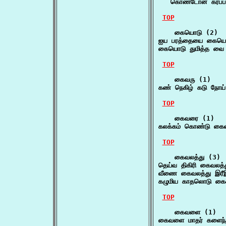
   கொண்டோன் கரப்ப
TOP
    கையொடு (2)

ஐய பரத்தையை கையொ
கையொடு துமித்த வை வ
TOP
    கைவரு (1)

கண் நெகிழ் கடு நோ
TOP
    கைவரை (1)

கலக்கம் கொண்டு கைவ
TOP
    கைவலத்து (3)

தெய்வ திகிரி கைவலத
வீணை கைவலத்து இரீஇ
கழுமிய காதலொடு கைவ
TOP
    கைவளை (1)

கைவளை மாதர் களைந்