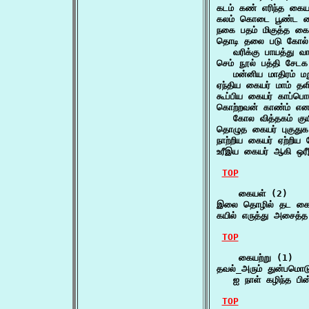
கடம் கண் எரிந்த கை
கலம் கொடை பூண்ட க
நகை பதம் மிகுத்த க
தொடி தலை படு கோல் ப
   வரிக்கு பாயத்து 
செம் நூல் பத்தி சேடக
   மன்னிய மாதிரம் ம
ஏந்திய கையர் மாம் த
கூப்பிய கையர் காப்
கொற்றவன் காண்ம் என 
   கோல வித்தகம் குய
தொழுத கையர் புகுது
நாற்றிய கையர் ஏற்ற
உரீஇய கையர் ஆகி ஒர
TOP
    கையள் (2)

இலை தொழில் தட கைய
கயில் எருத்து அசைத
TOP
    கையற்று (1)

தவல்_அரும் துன்பமொட
   ஐ நாள் கழிந்த பி
TOP