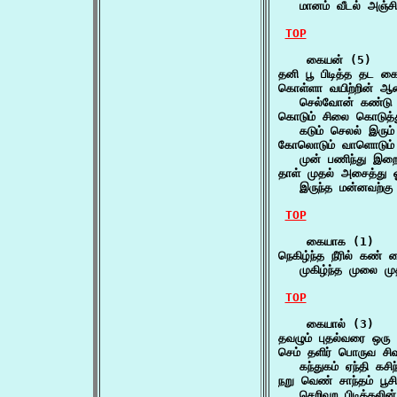
   மானம் வீடல் அஞ்ச
TOP
    கையன் (5)

தனி பூ பிடித்த தட 
கொள்ளா வயிற்றின் ஆ
   செல்வோன் கண்டு
கொடும் சிலை கொடுத்த
   கடும் செலல் இரும்
கோலொடும் வாளொடும் க
   முன் பணிந்து இற
தாள் முதல் அசைத்து 
   இருந்த மன்னவற்கு
TOP
    கையாக (1)

நெகிழ்ந்த நீரில் கண் 
   முகிழ்ந்த முலை ம
TOP
    கையால் (3)

தவழும் புதல்வரை ஒர
செம் தளிர் பொருவ சிவ
   கந்துகம் ஏந்தி க
நறு வெண் சாந்தம் பூச
   செறிவுற பிடித்தலி