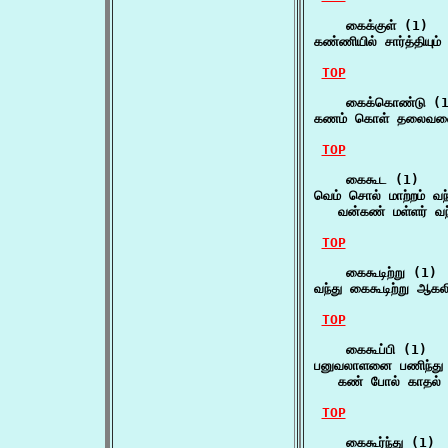
    கைக்குள் (1)

கண்ணியில் சார்த்தியும
TOP
    கைக்கொண்டு (1
கணம் கொள் தலைவனை
TOP
    கைகூட (1)

வெம் சொல் மாற்றம் வந
   வன்கண் மள்ளர் வ
TOP
    கைகூடிற்று (1)

வந்து கைகூடிற்று ஆக
TOP
    கைகூப்பி (1)

பனுவலாளனை பணிந்து க
   கண் போல் காதல் 
TOP
    கைகூர்ந்து (1)
