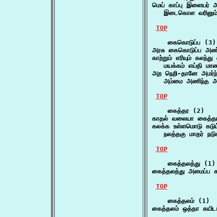
மெய் காப்பு இளையர் அல
   இடைகொள வரினும்
TOP
    கைகொடுப்ப (3)

அரசு கைகொடுப்ப அண
காற்றும் எரியும் கலந்த
   மயக்கம் எய்தி மா
அற நெறி-தானே அமர்ந்
   அம்மை அணிந்த அண
TOP
    கைத்தர (2)

காதல் வலையா கைத்த
கலக்க உள்ளமொடு கடும
   நலத்தகு மாதர் நட
TOP
    கைத்தலத்து (1)

கைத்தலத்து அமைப்ப க
TOP
    கைத்தலம் (1)

கைத்தலம் ஒத்தா கயி