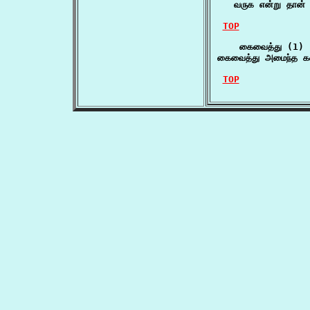
   வருக என்று தான
TOP
    கைவைத்து (1)

கைவைத்து அமைந்த கன
TOP