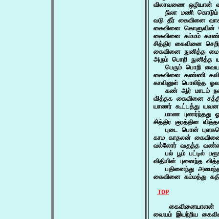
விலாவணை ஒழியான் 
   நிலா மணி கொடும்
வடு தீர் கைவினை 
கைவினை கொளுவின் ச
கைவினை கம்மம் காண
சித்திர கைவினை செற
கைவினை நுனித்த மை
அரும் பொறி நுனித்த
   பெரும் பொறி வையத்
கைவினை கண்ணி கவின
காவினுள் பொலிந்த ஓ
   கண் ஆர் மாடம் ந
வித்தக கைவினை சத்த
யாணர் கூட்டத்து யவ
   மாண புணர்ந்தது 
சித்திர குரத்தின வித
   புடை பொன் புளகம
காம காதலன் கைவின
வல்லோர் வகுத்த வண
   பல் பூம் பட்டில் ப
விதியின் புனைந்த வி
   பதினைந்து அமைந்
கைவினை கம்மத்து கதிர
TOP
    கைவினையாளன் (
வையம் இயற்றிய கைவி