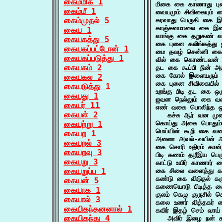
கைம்மிக 1
மிகை கை காணாது புக
கைம்மீ 1
வையமும் சிவிகையும் 
கைம்முதல் 5
கரவாது பெருகி கை இக
காஞ்சனமாலை கை இசை
கைய 1
வாங்கு கை தறுகண் வ
கையகத்து 5
கை புனை கலிங்கத்து 
கையகப்பட்டோன் 1
மை தவழ் சென்னி கை
கையகப்படுத்து 1
வில் கை கொண்டவன் வி
கையகம் 2
தட கை கூப்பி நின் அ
கை கோல் இளையரும் கா
கையகல 2
கை புனை சிவிகையில் 
கையடுத்து 1
உறங்கு பிடி தட கை ஒ
கையது 1
ஐவன நெல்லும் கை வளர
கையர் 11
எண் வகை பொலிந்த ஒ
கையள் 2
   கச்சு ஆர் வன ம
கையற்று 1
கொய்து அகை பொதும்
மெய்யின் கூறி கை வர
கையற 1
அணை அவல்-வயின் அவ
கையறல் 3
கை சொரி உதிரம் கான்
கையறவு 3
பிடி கணம் தழீஇய பெ
கையறு 3
காட்டு உயிர் காணார்
கையறுப்ப 1
கை சிலை வளைத்து 
கண்டு கை விடுதல் க
கையன் 5
கணையொடு பிடித்த 
கையாக 1
குலம் கெழு குருசில்
கையால் 3
கலை உணர் வித்தகர் 
கையிகந்தனனால் 1
கவிர் இதழ் செம் வாய
கையிகந்து 4
   அவிர் இழை நன் க