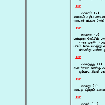
TOP
    கையகம் (2)

வையகம் அறிய கையகம்
கையகம் புக்கது அன்
TOP
    கையகல (2)

புண்ணுறு நெஞ்சின் புல
   மாதர் நுதலிய மரு
பாவம் போல பறைந்து 
   கோவத்து அன்ன 
TOP
    கையடுத்து (1)

அடைக்கலம் நினக்கு எ
   ஓம்படை கிளவி பாங
TOP
    கையது (1)

கையது வீழினும் கணவ
TOP
    கையர் (11)
