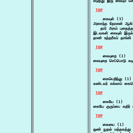
எடுத்து இரு கையும் 
TOP
    கையுள் (3)

அசைந்த தோளன் ஆகி ஒ
   தார் அகம் புதைத்
இடவகன் கையுள் இரு
நாண் உத்தரீகம் தாங்க
TOP
    கையுறை (1)

கையுறை செப்பொடு கட
TOP
    கையெறிந்து (1)

கண்டவர் எல்லாம் கைய
TOP
    கையே (1)

கையே குரும்பை கதிர
TOP
    கையை (1)

ஒண் நுதல் மத்தகத்த