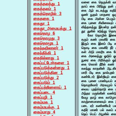
வளை கை நெருக்கி வாய
கைத்தலத்து 1
தாய் கை பிரிந்து தன்
கைத்தலம் 1
கை ஆர் கடகத்து கதிர
கைத்தொழில் 3
ஒண் நுதல் மாதரை ஒர
கைதகை 1
பிடி கை அன்ன பெரும
கைதூ 1
கை புனை சிவிகையும் 
வித்தகத்து இயன்ற தன
கைதூ_அமையத்து 1
தூ துகில் உடுத்து த
கைதொழ 6
   கோ தொழில் இளைய
கைதொழுது 3
கரும் கண் மகளிர் கை
கைதொழூஉ 1
இரும் கை இளம் பிடி 
கைந்நவிலாளர் 1
தொடி கை மகளிர் நீர
கள் அடு மகடூஉ கை சோ
கைந்நீக்கி 1
கை அலைத்து ஓடும் ஓ
கைநில்லாது 1
நுரை கை அரிக்கும் ஓ
கைப்பட்டோர்களை 1
கை கொள் நீரில் கண்
கைப்படுத்தன்னது 1
கலந்து காதலின் ஆடலி
கைப்படுத்தின 1
மாரி பிடி கை நால்புறல
கண்டோர் இன்றியும் க
கைப்படுத்து 2
கை புனை பாண்டியம் க
கைப்படும் 1
தொகுவோர் அரவமும் த
கைப்பற்றினளாய் 1
வைய புறத்தொடு கை ப
கைப்புடை 4
அந்தர மருங்கின் வண
கைப்புழி 1
வேழ தாழ் கை காழொடு
கைம்மக 1
காஞ்சனமாலையும் கை 
படை ஏர் கண்ணியர் பண
கைம்மயக்கு 1
கதிர் மாண் பல் கலம்
கைம்மாறு 4
நெய் பெய் அழலில் கை