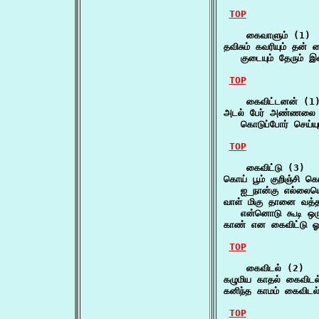
TOP
    கைவாளும் (1)

தவிசும் கவரியும் தன் க
   குடையும் தேரும் 
TOP
    கைவிட்டனன் (1)
அடல் பேர் அண்ணலை த
   கொடுப்போர் செய்யு
TOP
    கைவிட்டு (3)

கொய் பூம் குறிஞ்சி கொ
   ஐ_நான்கு எல்லைய
வாள் மிகு தானை வத்த
   என்னொடு கூடி ஒ
காண் என கைவிட்டு ஓ
TOP
    கைவிடல் (2)

கழுமிய காதல் கைவி
கனிந்த காமம் கைவிட
TOP