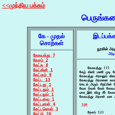
<<முந்திய பக்கம்
பெருங்க
கே - முதல்
இடப்பக்
சொற்கள்
நூலில் அட
அடி
கேகயத்து 7
கேசம் 2
கேட்க 8
    கேகயத்து (7)

கேட்கின் 1
கேழ் கிளர் மணி முடி
கேட்கும் 9
கேகயத்து அரசனும் கி
கேட்ட 13
கேகயத்து அரசனை காவ
கேட்டது 1
கெடல்_அரும் சிறப்பின
வேக வெள் வேல் கேக
கேட்டதும் 1
மாசு_இல் விழு சீர் க
கேட்டலும் 1
கேகயத்து அரசன் என 
கேட்டவை 1
கேட்டனன் 4
TOP
கேட்டனென் 3
    கேசம் (2)

கேட்டு 26