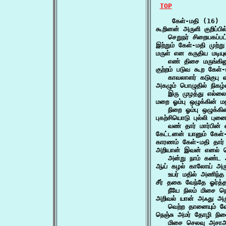
TOP
    கேள்-மதி (16)

கூறினன் அருளி குறிப்பில
   செறுநர் சிறையகப்ப
இற்றும் கேள்-மதி முற
மருள் என கருதிய மடியு
   எண் திசை மருங்கினு
குற்றம் படுவ கூற கேள்-ம
   காவலாளர் கடுகுபு 
அகழும் பொழுதில் நிகழ்
   இரு முழத்து எல்லை
மறை ஓம்பு ஒழுக்கின் 
   நிறை ஓம்பு ஒழுக்க
புகற்சியொடு புல்லி பு
   வண் தார் மார்பின
கேட்டனன் யானும் கேள்-
காரணம் கேள்-மதி தார
அறியான் இவன் எனல் நெ
   அன்று நாம் கண்ட 
ஆய் கழல் காலோய் அருள
   உயர் மதில் அணிந்த
சீர் தகை வேந்தே ஓர்த்
   நீயே நிலம் மிசை ந
அறிவல் யான் அஃது அரு
   வெற்ற தானையும் வே
நெஞ்சு அமர் தோழி நில
   மிசை செலவு அசாஅ