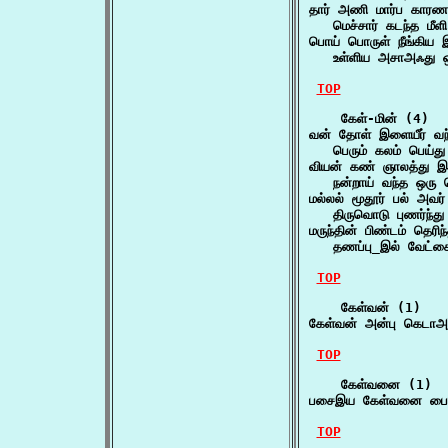
தார் அணி மார்ப காரணம
   மெச்சார் கடந்த மீ
பொய் பொருள் நீங்கிய 
   உள்ளிய அசாஅஃது ஒ
TOP
    கேள்-மின் (4)

வன் தோள் இளையீர் வந்து
   பெரும் கலம் பெய்த
வியன் கண் ஞாலத்து இ
   நன்றாய் வந்த ஒரு
மல்லல் மூதூர் பல் அவர் 
   திருவொடு புணர்ந்
மருந்தின் பிண்டம் தெரிந்
   தணப்பு_இல் வேட்
TOP
    கேள்வன் (1)

கேள்வன் அன்பு கெடா
TOP
    கேள்வனை (1)

பசைஇய கேள்வனை பைம
TOP