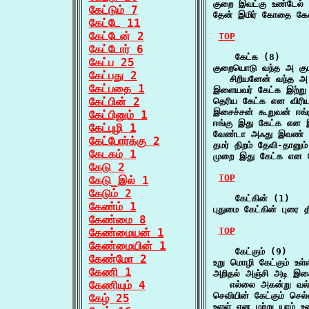
குறை இவட்கு உண்டேல் 
கேட்டும் 7
தேன் இமிர் கோதை கேச
கேட்டே 11
கேட்டேன் 2
TOP
கேட்டோர் 6
    கேட்க (8)

கேட்ப 25
குறையொடு வந்த அ கும
கேட்பது 2
   சிறியனேன் வந்த அ
கேட்பதை 1
இளையவர் கேட்க இற்று
கேட்பின் 2
தெரிய கேட்க என விரி
இசைச்சன் கூறுவன் ஈங
கேட்பினும் 1
ஈங்கு இது கேட்க என 
கேட்புழி 1
வேண்டா அஃது இவண் ம
கேட்போர்க்கு 2
தமர் திறம் தேவி-தானு
கேடகம் 1
முறை இது கேட்க என க
கேடு 2
TOP
கேடு_இல் 1
கேடும் 2
    கேட்கின் (1)

கேண்ம் 1
புதுமை கேட்கின் புரை 
கேண்மை 8
TOP
கேண்மையன் 1
கேண்மையின் 1
    கேட்கும் (9)

கேண்மோ 2
உறு மொழி கேட்கும் உள
கேணி 1
அறிதல் அஞ்சி அடி இசை 
கேணியும் 4
   எல்லை அகன்று வல்
செவியின் கேட்கும் செ
கேழ் 25
உளள் என மற்று யாம் உரை