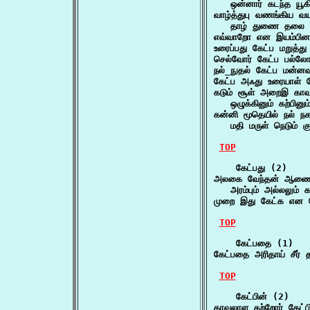
   ஒன்னார் கடந்த யூ
வாழ்த்துபு வணங்கிய வ
   தாழ் துணை தலை ப
எவ்வாறோ என இயம்பினன
உரைப்பது கேட்ப மறுத்
செல்வோர் கேட்ப பல்லோ
நல்_நுதல் கேட்ப மன்ன
கேட்ப அஃது உரையாள் வ
கடும் சூள் அறைஇ காவல
   ஒழுக்கினும் கற்பி
கன்னி மூதெயில் நல் நகர
   மதி மருள் நெடும் 
TOP
    கேட்பது (2)

அலகை வேந்தன் ஆணை க
   அரம்பும் அல்லலும் 
முறை இது கேட்க என க
TOP
    கேட்பதை (1)

கேட்பதை அரிதாய் சீர்
TOP
    கேட்பின் (2)

காவலாள கற்றோர் கேட்பி