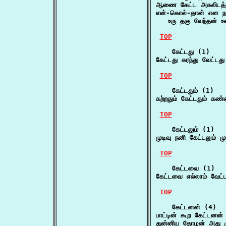
ஆணை கேட்ட அகலிடத்து
என்-கொல்-தான் என நன
   உரு தகு வேந்தன் 
TOP
    கேட்டது (1)

கேட்டது கரந்து வேட்டத
TOP
    கேட்டதும் (1)

கற்றதும் கேட்டதும் கண
TOP
    கேட்டலும் (1)

முடிவு நனி கேட்டலும்
TOP
    கேட்டவை (1)

கேட்டவை எல்லாம் வேட
TOP
    கேட்டனன் (4)

பாட்டின் கூற கேட்டனன
துன்னிய தோழன் அது ம