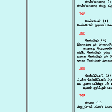
    கேள்வியாளரை (1)
கேள்வியாளரை வேறு தெ
TOP
    கேள்வியின் (1)

வேள்வியின் திரியாய் கே
TOP
    கேள்வியும் (4)

இனைத்து ஓர் இளமையொட
   தவத்தது பெருமையி
பற்றிய கேள்வியும் முற
நங்கை கேள்வியும் நல
ஏனை கேள்வியும் இணை
TOP
    கேள்வியொடு (2)

ஆன்ற கேள்வியொடு அற 
பல துறை பயின்று பல் 
   படிவம் குறிக்கும
TOP
    கேளல (1)

சிறு_சொல் கிளவி கே