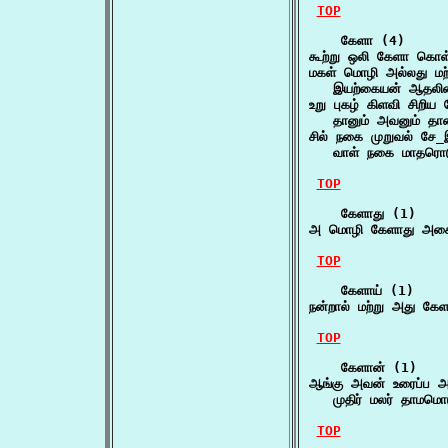
TOP
    கேளா (4)

கூற்று ஒலி கேளா கொள
மகள் மொழி அல்லது மற
   இயற்கையன் ஆதலின்
உறு புகழ் கிளவி சிறிய 
   தானும் அவனும் தா
சில் நகை முறுவல் சே
   வாள் நகை மாதரொட
TOP
    கேளாது (1)

அ மொழி கேளாது அச
TOP
    கேளாய் (1)

நன்றால் மற்று அது கே
TOP
    கேளான் (1)

ஆங்கு அவன் உரைப்ப அத
   முதிர் மலர் தாமமொட
TOP