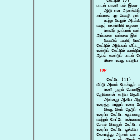
    கேட்டும் (7)

பாடல் பாணி பல் இசை கே
   ஆடு என அணங்கிற்க
கம்பலை புற மொழி நன் ப
   கூற்ற வேழம் அடக்
மாதர் பைங்கிளி மழலை கே
   மகளிர் நாப்பண் 
அம்மனை வள்ளை இன் இச
   கோயில் மகளிர் ம
கேட்டும் அறியலம் வீட்ட
உண்டும் கேட்டும் கண்டு
ஆடல் கண்டும் பாடல் கேட
   மிசை உலகு எய்திய
TOP
    கேட்டே (11)

மீட்டு அவன் போக்கும் மா
   மணி முதல் கொளீஇ
தெரிவனன் கூறிய தெளி
   அன்னது ஆகிய அரு
உரைத்த மாற்றம் உணர கே
   செரு செய் நெடும்
உரைப்ப கேட்டே உதயணக
மாற்றம் கேட்டே மன்னவ
சொல் பொருள் கேட்டே
உரைப்ப கேட்டே ஓங்கிய 
கேகயத்து அரசன் என அ
   என் கடன் தீரேன்