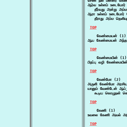
சேண் நில மன்னர் கேண
ஆர்வ உள்ளம் உடையோர்
   தீர்வது அன்று அம்
ஆரா உள்ளம் உடையோர் 
   தீராது அம்ம தெளி
TOP
    கேண்மையன் (1)

ஆய கேண்மையன் அந்த
TOP
    கேண்மையின் (1)

பிறப்பு வழி கேண்மையின
TOP
    கேண்மோ (2)

அருளி கேண்மோ அரசி
யானும் வேண்டேன் ஆய
   கூடிய கொழுநன் கொ
TOP
    கேணி (1)

உவலை கேணி அவல் அடு
TOP