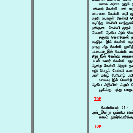
   வகை அமை நறும் தா
பன்னல் கேள்வி பண் வ
வாசனை கேள்வி வழி ம
தெரி பொருள் கேள்வி 
ஆய்ந்த கேள்வி மாந்தரு
நன்குடை கேள்வி முதல
அகணி ஆகிய ஆய் பொரு
   சகுனி கௌசிகன் 
அதிர்வு_இல் கேள்வி அர
நாரத கீத கேள்வி நுனி
மயக்கம்_இல் கேள்வி வ
தீது_இல் கேள்வி சாத
பயன் உணர் கேள்வி பத
ஆன்ற கேள்வி அரும் த
கழி பெரும் கேள்வி 
பண் மகிழ் பேரியாழ் பயிற
   உலைவு_இல் வென்ற
ஆகிய அறிவின் அரும் ப
   யூகிக்கு ஈத்து பா
TOP
    கேள்வியன் (1)

புகர்_இன்று ஓங்கிய நிக
   காமம் நுகர்வோர்க
TOP