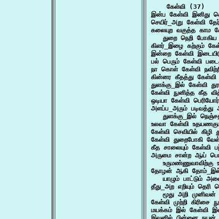
    கேள்வி (37)

இன்ப கேள்வி இனிது 
செயிர்_அறு கேள்வி தே
கலையுற வகுத்த காம கே
   துறை நெறி போகிய
கிளர்_இழை கற்கும் க
இன்றை கேள்வி இடையிட
பல் பெரும் கேள்வி ப
நா கொள் கேள்வி நவிற்
கின்னர கீதத்து கேள்வி
துளக்கு_இல் கேள்வி தூ
கேள்வி நுனித்த கீத வ
ஒடியா கேள்வி பெரியோ
அளப்ப_அரும் படிவத்து 
   துளக்கு_இல் நெஞ்ச
உலவா கேள்வி உதயணக
கேள்வி செவியில் கிழி 
கேள்வி துறைபோகி வேள்
கீத சாலையும் கேள்வி 
அருமை சான்ற ஆய் பொரு
   உருமண்ணுவாவிற்க
தோழன் ஆகி தோம்_இல் 
   யாழும் பாட்டும்
தீது_அற எறியும் தெரி ப
   மூது அறி முனிவன்
கேள்வி முற்றி கிரிசை
மயக்கம் இல் கேள்வி 
இவனில் பின்னை நயன் உ