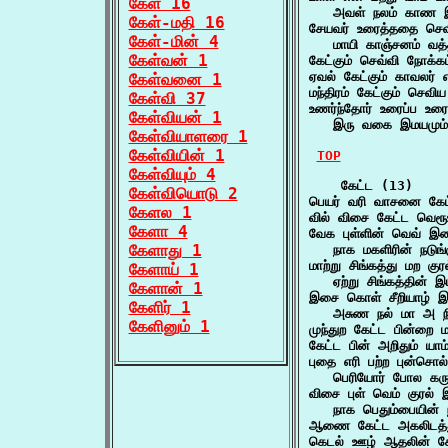
கேள் 16
   அவள் நலம் காண 
கேள்-மதி 16
சேயவர் உரைத்ததை செவிய
கேள்-மின் 4
   மாயி காஞ்சனம் வ
கேள்வன் 1
கேட்கும் செவ்வி நோக்
ஏவல் கேட்கும் காவலர் 
கேள்வனை 1
மந்திரம் கேட்கும் செ
கேள்வி 37
உணர்ந்தோர் உரைப்ப உரைய
கேள்வியன் 1
   இரு வகை இமயமும் 
கேள்வியாளரை 1
கேள்வியின் 1
TOP
கேள்வியும் 4
    கேட்ட (13)

கேள்வியொடு 2
பெயர் வரி வாசனை கேட்
கேளல 1
வில் விசை கேட்ட வெ
கேளா 4
வேக புள்ளின் வெவ் இச
கேளாது 1
   நாக மகளிரின் நடுங
மாற்று சிங்கத்து மற குரல
கேளாய் 1
   ஏற்று சிங்கத்தின் இ
கேளான் 1
இசை கொள் சீறியாழ் இ
கேளிர் 1
   அசுண நல் மா அ 
கேளினும் 1
முந்துற கேட்ட பின்றை
கேட்ட பின் அறிதும் 
புதை எரி பற்ற புன்சொல்
   பெரியோர் போல கர
விசை புள் வெம் குரல் 
   நாக பெதும்பையின் 
ஆணை கேட்ட அகலிடத்த
கெடல் ஊழ் ஆதலின் க