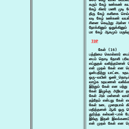
கரும் கேழ் உண்கண் கய
கேழ் கிளர் மணி முடி
திரு கேழ் களிகை செவ்
வடி கேழ் உண்கண் வயங
சினை கெடிற்று அன்ன ச
நோக்கினும் ஒதுக்கினு
மா கேழ் ஆகமும் மருங்
TOP
    கேள் (16)

பத்திமை கொள்ளார் ப
பைம் தொடி தோளி பரி
எய்துதல் வலித்தனென்
என் முதல் கேள் என 
ஒன்பதிற்று யாட்டை 
ஒரு-வயின் ஒண்_தொடிக
வாழ்க உதயணன் வலிக்
இற்றும் கேள் என மற்று
கேள் இழுக்கு அறியா தா
கேள் அல் மன்னன் வாள்
தந்தேம் என்பது கேள்
கேள் உடை முறையால் க
மதித்தனன் ஆகி ஒரு 
தூர்த்த கள்வன்-பால்
இங்கு இதன் இலக்கணம
என் முதல் கேள் என 