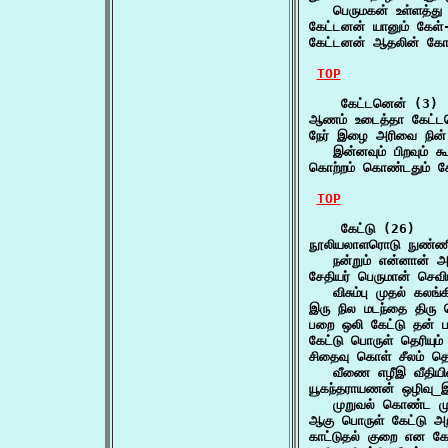
   பெருமகன் உள்ளத்த
கேட்டனன் யானும் கேள்-
கேட்டனன் ஆதலின் கோ
TOP
    கேட்டனென் (3)

ஆணம் உடைத்தா கேட்
நேர் இழை அரிவை நின் 
   இன்னவும் பிறவும் க
கொற்றம் கொண்டதும் 
TOP
    கேட்டு (26)

நூலியலாளரொடு நுண்ணித
   நன்றும் என்னான் 
சேதியர் பெருமான் செவியி
   விசும்பு முதல் கலங்
இரு நில மடந்தை திரு
பறை ஒலி கேட்டு தன் ப
கேட்டு பொருள் தெரியும
சிதைவு கொள் சீலம் தெள
   வீணை எழீஇ வீதிய
யூகந்தராயணன் ஒழிவு_இ
   முறுவல் கொண்ட 
ஆகு பொருள் கேட்டு அற
காட்டுதல் குறை என கே