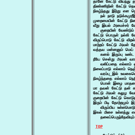
தானே கேட்டு வியந்து
திண்ணிதின் கேட்டு த
நிகழ்ந்தது இற்று என நெ
   நல் நாடு நடுக்கமு
முறைமையின் கேட்டு நிற
வீறு இயல் அமைச்சர் வே
   குறையின் வேண்டும்
கேட்டு பொருள் நல்கி வ
விருப்பொடு கேட்டு வி
மாற்றம் கேட்டு அவள் த
வத்தவ மன்னனும் மெய் 
   கனல் இரும்பு உண்ட
நீயே சென்று அவன் வாயத
   வலிப்பதை எல்லாம்
நிலைப்பாடு எல்லாம் நெஞ
   வரம்பு_இல் உவகைய
நிகழ்ந்ததை எல்லாம் நெற
   பொன் இழை மாதரை 
மா தவன் கேட்டு தன் 
கேட்டு அவள் கலுழ வேட
குறையின் கேட்டு கொட
இரும் பிடி தோற்றமும் இறு
   விரும்பிய உள்ளமொட
இகல் மிசை உள்ளத்து எவ்
   தலைப்பெருந்தேவியும
TOP