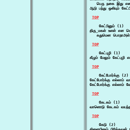
   பெரு நகை இது என
ஆடு பந்து ஒலியும் கே
TOP
    கேட்பினும் (1)

திரு_மகள் உளள் என செவி
   கதுமென பொறாஅள்
TOP
    கேட்புழி (1)

கீழும் மேலும் கேட்புழி
TOP
    கேட்போர்க்கு (2)

கேட்போர்க்கு எல்லாம்
கேட்போர்க்கு எல்லாம்
TOP
    கேடகம் (1)

வாளொடு கேடகம் வயந்த
TOP
    கேடு (2)

கிளையினும் பிரித்தவன