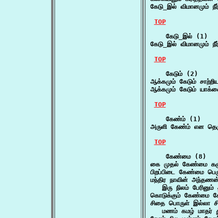
கேடு_இல் விமானமும் நீர
TOP
    கேடு_இல் (1)

கேடு_இல் விமானமும் நீர
TOP
    கேடும் (2)

ஆக்கமும் கேடும் சாற்ற
ஆக்கமும் கேடும் யாக்
TOP
    கேண்ம் (1)

அருளி கேண்ம் என தெர
TOP
    கேண்மை (8)

கை முதல் கேண்மை கழ
பிறப்பிடை கேண்மை ப
மந்திர நாவின் அந்தணன
   இரு நிலம் பேரினும
கொடுக்கும் கேண்மை க
சிதை பொருள் இல்லா சி
   மணம் கமழ் மாதர் 