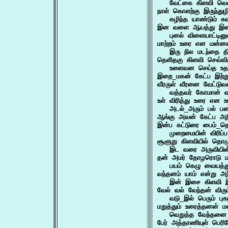
   வேட்கை கிளவி வெளி
நாள் கொளற்கு இருந்துழி
   கழிந்த யாண்டும் க
இன வளை ஆயத்து இளைய
   புனல் விளையாட்டின
மாற்றம் உரை என மன்னவ
   இரு நில மடந்தை த
தெளிதகு கிளவி செவ்வித
   உளைவன செய்த உ
இறை_மகன் கேட்ப இற்ற
வீரருள் வீரனை வேட்டுவன
   வத்தவர் கோமான் 
உள் விரித்து உரை என ஊ
   அடல்_அரும் பல் 
ஆங்கு அவன் கேட்ப அ
இன்ப கட்டுரை பைம்_தொ
   முறைமையின் விரிப
சூளுறு கிளவியில் தொழ
   இட வரை அருவியின
தன் அமர் தோழரொடு மன
   பயம் கெழு வையத்து
வந்தனம் யாம் என்று அந
   இன் இசை கிளவி 
வேல் வல் வேந்தன் விரும்ப
   வடு_இல் பெரும் புக
மறுத்தும் உரைத்தனன் ம
   வெறுத்த வேந்தனை 
பேர் அத்தாணியுள் பெரிய