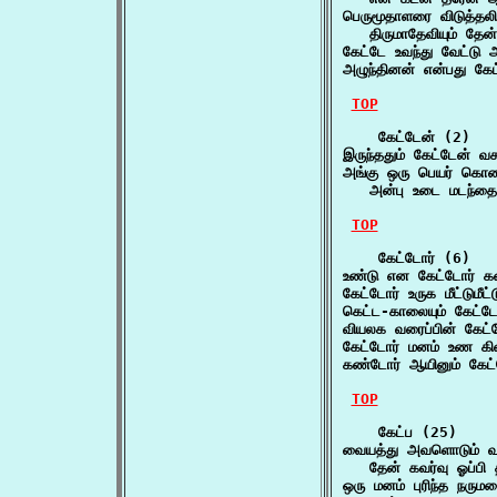
பெருமூதாளரை விடுத்தலி
   திருமாதேவியும் தே
கேட்டே உவந்து வேட்டு 
அழுந்தினன் என்பது கே
TOP
    கேட்டேன் (2)

இருந்ததும் கேட்டேன் வ
அங்கு ஒரு பெயர் கொண்டி
   அன்பு உடை மடந்த
TOP
    கேட்டோர் (6)

உண்டு என கேட்டோர் 
கேட்டோர் உருக மீட்டும
கெட்ட-காலையும் கேட்ட
வியலக வரைப்பின் கேட்
கேட்டோர் மனம் உண க
கண்டோர் ஆயினும் கேட
TOP
    கேட்ப (25)

வையத்து அவளொடும் வய
   தேன் கவர்வு ஓப்பி 
ஒரு மனம் புரிந்த நருமத