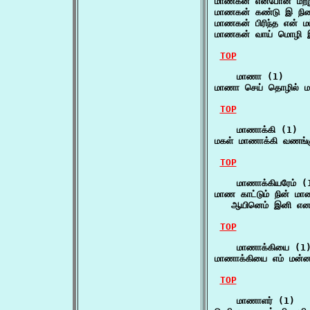
மாணகன் என்போன் மற்
மாணகன் கண்டு இ நி
மாணகன் பிரிந்த என் ம
மாணகன் வாய் மொழி இ
TOP
    மாணா (1)

மாணா செய் தொழில் ம
TOP
    மாணாக்கி (1)

மகள் மாணாக்கி வணங்க
TOP
    மாணாக்கியரேம் (1
மாண காட்டும் நின் மாண
   ஆயினெம் இனி என
TOP
    மாணாக்கியை (1)
மாணாக்கியை எம் மன்
TOP
    மாணாளர் (1)
