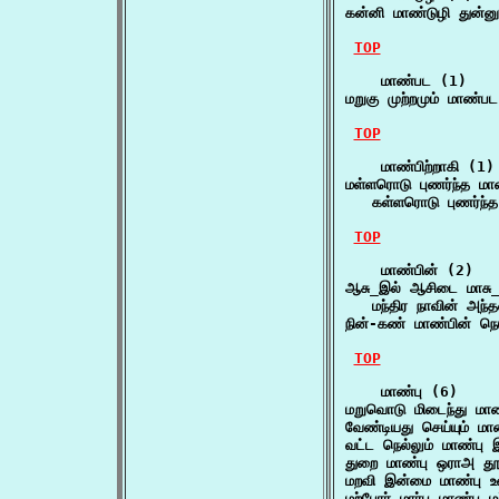
கன்னி மாண்டுழி துன்
TOP
    மாண்பட (1)

மறுகு முற்றமும் மாண்ப
TOP
    மாண்பிற்றாகி (1)

மள்ளரொடு புணர்ந்த மாண்
   கள்ளரொடு புணர்ந்
TOP
    மாண்பின் (2)

ஆசு_இல் ஆசிடை மாசு_
   மந்திர நாவின் அந
நின்-கண் மாண்பின் 
TOP
    மாண்பு (6)

மறுவொடு மிடைந்து ம
வேண்டியது செய்யும் 
வட்ட நெல்லும் மாண்ப
துறை மாண்பு ஒராஅ 
மறவி இன்மை மாண்பு 
மற்போர் மார்ப மாண்பு