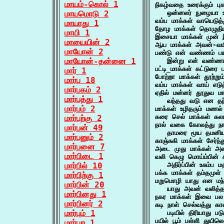
மாயம்-கொல் 1
நிகழ்வதை உரைக்கும் புக
மாயமொடு 2
   ஒன்னலர் நுழையா 
வம்ப மாக்கள் வாயெடுத்
மாயாது 1
தோழ மாக்கள் தொழுதிய
மாயி 1
இசையா மாக்கள் முன்
மாயையின் 2
ஆய மாக்கள் அவன்-வயி
மாயோன் 2
பண்டு என் வண்ணம் பயின
மாயோன்-தன்னை 1
   இன்று என் வண்ணம
பட்டி_மாக்கள் கட்டுரை
மார் 1
போற்றா மாக்கள் தூற்று
மார்ப 18
வம்ப மாக்கள் வாய் எட
மார்பகம் 2
ஏதில் மன்னர் தூதுவ மாக
மார்பத்து 1
   வந்தது வடு என த
மார்பம் 2
மாக்கள் உழிதரும் மணல
கரை செல் மாக்கள் கல
மார்பற்கு 2
நால் வகை கோலத்து நா
மார்பன் 49
   தாமரை மூய தமனிய
மார்பனும் 2
காஞ்சுகி மாக்கள் சேர்
மார்பனை 7
அடை முது மாக்கள் அ
மார்பிடை 1
வலி கெழு மொய்ம்பின் ச
மார்பில் 10
   அதிர்ப்பின் உசும்ப 
பக்க மாக்கள் தம்தமுள்
மார்பிற்கு 1
மறுமொழி யாது என மந்த
மார்பின் 20
   யாது அவன் வலித்
மார்பினது 1
நகர மாக்கள் இவை ப
மார்பினர் 2
கடி நாள் செல்வத்து காவ
மார்பும் 1
   படியில் திரியாது 
பயில் பூம் பள்ளி துயில
மார்புற 1