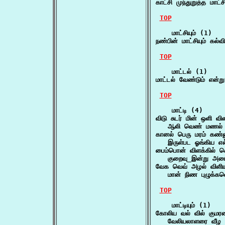
காட்சி முந்துறுத்த மா
TOP
    மாட்சியும் (1)

நண்பின் மாட்சியும் க
TOP
    மாட்டல் (1)

மாட்டல் வேண்டும் என்ற
TOP
    மாட்டி (4)

விடு சுடர் மின் ஒளி விள
   ஆலி வெண் மணல் 
கானல் பெரு மரம் கண்ணு
   இருள்பட ஓங்கிய எ
பைம்பொன் விளக்கில் செம்
   குறைவு_இன்று அம
வேக வெவ் அழல் விளிய 
   மான் நிண புழுக்
TOP
    மாட்டியும் (1)

கோலிய வல் வில் குமரரை 
   வேலியலாளரை வீழ ந