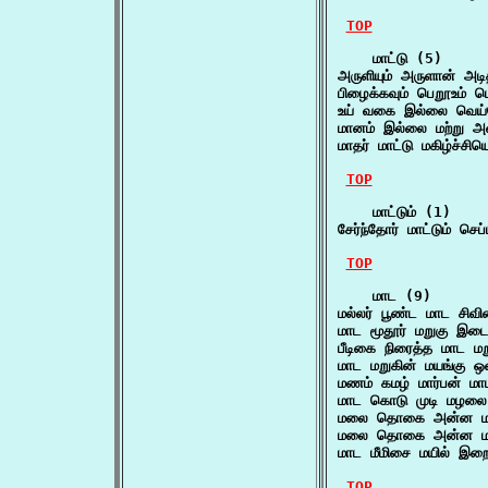
TOP
    மாட்டு (5)

அருளியும் அருளான் அட
பிழைக்கவும் பெறூஉம் 
உய் வகை இல்லை வெய்
மானம் இல்லை மற்று அ
மாதர் மாட்டு மகிழ்ச்
TOP
    மாட்டும் (1)

சேர்ந்தோர் மாட்டும் ச
TOP
    மாட (9)

மல்லர் பூண்ட மாட சி
மாட மூதூர் மறுகு இட
பீடிகை நிரைத்த மாட 
மாட மறுகின் மயங்கு ஒ
மணம் கமழ் மார்பன் ம
மாட கொடு முடி மழலை 
மலை தொகை அன்ன மா
மலை தொகை அன்ன மாட
மாட மீமிசை மயில் இ
TOP