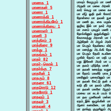
மாவும் வேழமும் மா மண
மாணக 1
அருவி மா மலை அரண்
மாணகன் 5
கார் கெழு மா மலை கவ
மாணா 1
மா வீழ் ஓதி தன் கோயி
மாணாக்கி 1
நோன்மை மா தவன் நுண
மாணாக்கியரேம் 1
மா மணி தட கை மருங்க
மாணாக்கியை 1
ஒழிவு இல் மா நகர் அ
மா சனம் புகழும் மணி 
மாணாளர் 1
நோக்கினும் ஒதுக்கினு
மாணி 3
கோசலத்து அரசன் மா ப
மாத்திரம் 3
ஆற்றேன் அ அழல் அவிக்
மாத்திரை 9
மா பெரும் தேவியை விட
மாத்து 1
மா மனத்து அடக்கி த
மா பெரும் தேவி கூவின
மாதங்கம் 1
முகில் தோய் மா மதி பு
மாதர் 82
மறு இலேன் அமர் மா பத
மாதர்-கொல் 1
மா தவம் புரிந்தே மான
மாதர்க்கு 7
மா தவன் உரைத்த வதுவ
மாதரின் 1
மா தோய் மகளிர் மாசு_
மலரினும் புகையினும் ம
மாதரும் 8
மா தவன் கேட்டு தன் 
மாதரை 61
வடு தீர் மா தவம் புர
மாதரொடு 12
மா தவன் மகளே ஆகும்
மாதரோடு 1
பரவை மா கடல் பயம் க
மாதவம் 1
மா தவ முனிவன் மன்னற்
மாதவர் 3
ஏதம்_இல் ஒழுக்கின் மா
ஆனா கனவிடை மா நித
மாதவன் 4
மா தாங்கு குருசிலும்