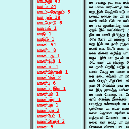
மாடத்து 43
மா தாங்கு தட கை மன
மாடம் 24
மா மலை சாரலொடு கான
மாடம்-தோறும் 5
மறு_இல் நெஞ்சமொடு 
பலவும் மாவும் நல மா
மாடமும் 19
மணி மயில் பீலி மா ம
மாடமொடு 6
மா தவ முனிவர்க்கு 
மாடியம் 1
ஏதம்_இல் காட்சியோர்
மாடு 1
நீல மா மணி நிமிர்ந்
மாடும் 1
அடு போர் மா ஊர்ந்து
மறு_இல் மா நகர் கு
மாண் 51
மணி கை நெடு வரை ம
மாண்ட 8
மாசு வினை கழித்த 
மாண்டது 1
மருவு இன் மா தவன் 
மாண்டுழி 1
அம் கண் மா நிலத்து 
மாண்பட 1
மா தவர் தெரீஇ மரீஇ
மாண்பிற்றாகி 1
வளம் கெழு மா மலை வ
மத நடை கற்கும் மா மய
மாண்பின் 2
மன் பெரும் சிறப்பின் 
மாண்பு 6
தவாஅ அன்பின் தவ ம
மாண்பு_இல 1
மா இரு ஞாலத்து மன்
மாண்பும் 1
மா மலர் கோதை மட ம
மாண்புற்ற 1
தாம் அகத்து இருக்கு
யாமத்து எல்லையுள் ம
மாண்புற 1
ஒல்லென் மா கடல் உவா
மாண்புறு 2
மலை தொகை அன்ன மா
மாண்பேம் 1
வத்தவன் கொண்ட மா ம
மாண்பொடு 2
மலை என கவிழ மா மறி
மாண 5
கொலை வினை படை மா 