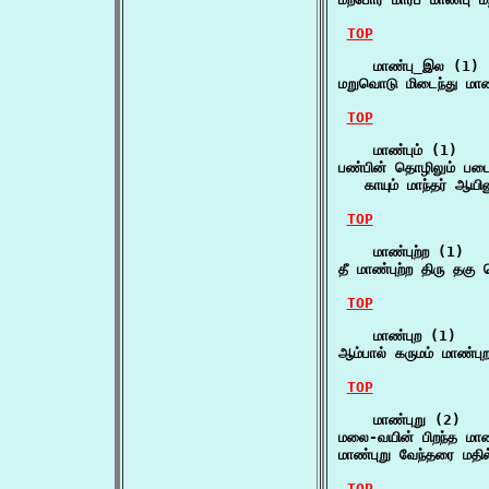
TOP
    மாண்பு_இல (1)

மறுவொடு மிடைந்து ம
TOP
    மாண்பும் (1)

பண்பின் தொழிலும் படை
   காயும் மாந்தர் ஆய
TOP
    மாண்புற்ற (1)

தீ மாண்புற்ற திரு தகு
TOP
    மாண்புற (1)

ஆம்பால் கருமம் மாண்ப
TOP
    மாண்புறு (2)

மலை-வயின் பிறந்த மாண
மாண்புறு வேந்தரை மதி
TOP