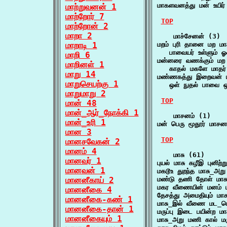
மாகளவனத்து மன் உயிர்
மாற்றுவனன் 1
மாற்றோர் 7
TOP
மாற்றோன் 2
மாறா 2
    மாச்சேனன் (3)

மாறாடி 1
மறம் புரி தானை மற மாச
   பாவையர் உள்ளும்
மாறி 6
மன்னரை வணக்கும் மற 
மாறினள் 1
   காதல் மகளே மாத
மாறு 14
மண்ணகத்து இறைவன் ம
மாறுசெயற்கு 1
   ஒள் நுதல் பாவை ஒ
மாறுமாறு 2
TOP
மான் 48
மான்_ஆர்_நோக்கி 1
    மாசனம் (1)

மான்_உரி 1
மன் பெரு மூதூர் மாசனம
மான 3
TOP
மானசவேகன் 2
மானம் 4
    மாசு (61)

மானவர் 1
புயல் மாசு கழீஇ புனிற
மானவன் 1
மகடூஉ துறந்த மாசு_அற
மானனீகாய் 2
மண்டு தணி தோள் மாசு
மகர வீணையின் மனம் 
மானனீகை 4
தேசத்து அமைதியும் மா
மானனீகை-கண் 1
மாசு_இல் வீணை மட_ம
மானனீகை-தான் 1
மருப்பு இடை பயின்ற 
மானனீகையும் 1
மாசு_அறு மணி கால் மர