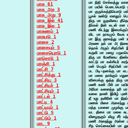
மா நிதி செல்வத்து வா
மாசு 61
மா மயில் பெடையொடு ம
மாசு_அற 3
மா குருக்கத்தியொடு 
மாசு_அறு 9
பூசல் உண்டு எனலும் 
மாசு_இல் 41
திரு மா நுதலியை தீத
மாசு_இல 1
நீக்கல் நின் கடன் என 
மணி கிடந்து இமைக்கும
மாசுணம் 1
விட மா நாகமும் வேக 
மாசுபடு 1
மா இரு ஞாலத்து மன் உ
மாசை 2
அசுண நல் மா அ நில
மாசையும் 5
தொல் அரும் சிறப்பின்
மாசையொடு 1
கருவி மா மழை பருவம
திரு மா மேனியை திண்
மாசொடு 1
காட்டு மா வல்சியர் க
மாஞ்சி 1
மன் பெரும் சிறப்பின் 
மாட்சி 7
மட பிடி-தனக்கு மா க
மாட்சித்து 1
மா மலை தாங்கும் மத
மாட்சிய 3
உரிமைக்கு ஒத்த திரு
மணி கண் பீலி மா மயி
மாட்சியர் 1
அரிமா வளைத்த நரி ம
மாட்சியும் 1
வலை நாண் இமிழ் பு
மாட்டல் 1
தீ உறு தளிரின் மா நிற
மாட்டி 4
மணல் மிசை அசைந்து 
மாட்டியும் 1
மத்த யானை முழங்கு ம
மாட்டு 5
வட திசை மா மலை சுடர
விழைதகும் விழு சீர்
மாட்டும் 1
மணி அறைந்து அன்ன 
மாட 9
சீத செய்கையின் மா த