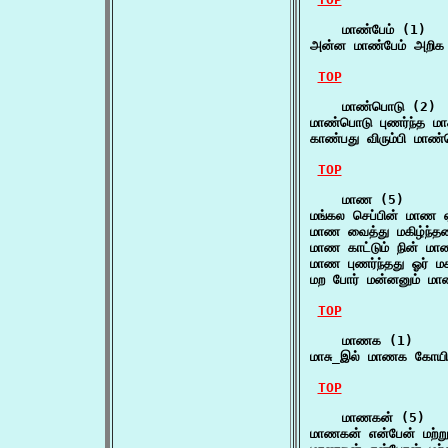
    மாண்பேம் (1)

அன்ன மாண்பேம் அறிக
TOP
    மாண்பொடு (2)

மாண்பொடு புணர்ந்த மா
காண்பது விரும்பி மாண
TOP
    மாண (5)

மங்கல செப்பின் மாண 
மாண வைத்து மகிழ்ந்
மாண காட்டும் நின் மா
மாண புணர்ந்தது ஓர்
மற போர் மன்னனும் மா
TOP
    மாணக (1)

மாசு_இல் மாணக கோயில
TOP
    மாணகன் (5)

மாணகன் என்பேன் மற்ற