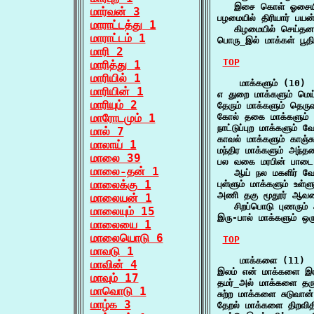
   இசை கொள் ஓசையின
மார்வன் 3
பழமையில் திரியார் பயன்
மாராட்டத்து 1
   கிழமையில் செய்த
மாராட்டம் 1
பொரு_இல் மாக்கள் பூ
மாரி 2
TOP
மாரித்து 1
மாரியில் 1
    மாக்களும் (10)

மாரியின் 1
எ துறை மாக்களும் மெ
மாரியும் 2
தேரும் மாக்களும் தெர
மாரோடமும் 1
கோல் தகை மாக்களும் 
நாட்டுப்புற மாக்களும்
மால் 7
காவல் மாக்களும் காஞ்ச
மாலாய் 1
மந்திர மாக்களும் அந்
மாலை 39
பல வகை மரபின் பாடை ம
மாலை-தன் 1
   ஆய் நல மகளிர் வே
மாலைக்கு 1
புள்ளும் மாக்களும் உ
அணி தகு மூதூர் ஆவண 
மாலையன் 1
   சிறப்பொடு புணரும் 
மாலையும் 15
இரு-பால் மாக்களும் ஒ
மாலையை 1
மாலையொடு 6
TOP
மாவடு 1
    மாக்களை (11)

மாவின் 4
இலம் என் மாக்களை இர
மாவும் 17
தமர்_அல் மாக்களை தரு
மாவொடு 1
சுற்ற மாக்களை சுடுவ
மாழ்க 3
தேறல் மாக்களை திறவி