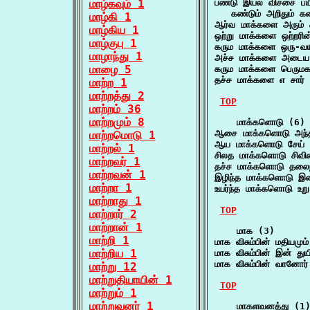
மாழ்கவும் 1
பண்டு இயல் விச்சை பயி
   கண்டும் அறிதும் 
மாழ்கி 1
ஆர்வ மாக்களை அரும்
மாழ்கிய 1
ஒற்று மாக்களை ஒற்றர
மாழ்குபு 1
கரும மாக்களை ஒரு-வய
மாழாந்து 1
அச்ச மாக்களை அடைய
மாழை 5
கரும மாக்களை பெருமக
தச்ச மாக்களை எ சார் 
மாற்ற 1
மாற்றத்து 2
TOP
மாற்றம் 36
மாற்றமும் 8
    மாக்களொடு (6)

ஆசை மாக்களொடு அந்
மாற்றமொடு 1
ஆய மாக்களொடு சேய் 
மாற்றல் 1
சிலத மாக்களொடு சிவ
மாற்றவர் 1
தச்ச மாக்களொடு தலைந
மாற்றவன் 1
இழிந்த மாக்களொடு இன
மாற்றா 1
உயர்ந்த மாக்களொடு 
மாற்றாது 1
TOP
மாற்றார் 2
மாற்றான் 1
    மாக (3)

மாற்றி 1
மாக விசும்பின் மதியம
மாற்றிய 1
மாக விசும்பின் இன் து
மாக விசும்பின் வானோ
மாற்று 12
மாற்றுதியாயின் 1
TOP
மாற்றும் 1
மாற்றுவனர் 1
    மாகளவனத்து (1)