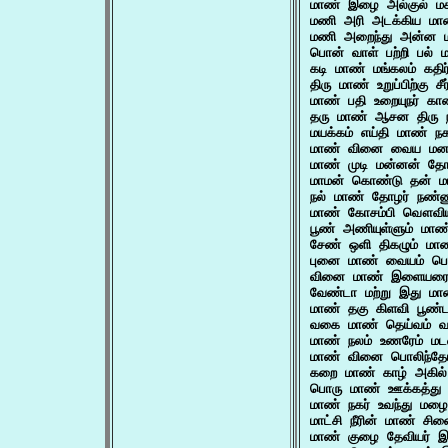
மாண் இழை அல்குல் ம
மணி அரி அடக்கிய ம
மணி அறைந்து அன்ன ம
பொன் வாள் பற்றி பல
கடி மாண் மங்கலம் கத
திரு மாண் உறுப்பிற்க
மாண் பதி உறையுநர் கா
தரு மாண் ஆசன திரு
மயக்கம் எய்தி மாண் ந
மாண் வினை வைய மனத
மாண் முடி மன்னன் த
மாமன் கொண்டு தன் மா
நல் மாண் தோழர் நண்
மாண் கோசம்பி வௌவி
பூண் அணியுள்ளும் 
சேண் ஒளி திகழும் ம
புனை மாண் வையம் ப
வினை மாண் இளையரை ஏ
வேண்டா மற்று இது ம
மாண் தகு கிளவி பூண்
வகை மாண் தெய்வம் வ
மாண் நலம் உணரேம் ம
மாண் வினை பொலிந்தோ
கறை மாண் காழ் அகில
பொரு மாண் ஊக்கத்து 
மாண் நகர் உவந்து மழ
மாட்சி நீரின் மாண் ச
மாண் குழை தேவியர் இ