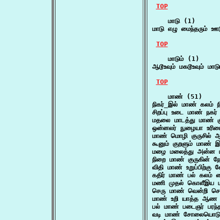
TOP
    மாடு (1)

மாடு எழு மைந்தரும் 
TOP
    மாடும் (1)

ஆடூஉவும் மகடூஉவும் மா
TOP
    மாண் (51)

நிகர்_இல் மாண் கலம் 
சிறப்பு உடை மாண் நகர
மதலை மாடத்து மாண் 
ஒன்னலர் நுழையா உரிம
மாண் மொழி குருசில்
கூனும் குறளும் மாண்
மழை மலைத்து அன்ன 
நிறை மாண் குருகின் ந
விதி மாண் உறுப்பிற்க
கதிர் மாண் பல் கலம் 
மணி முதல் கொளீஇய ம
செரு மாண் வென்றி செ
மாண் உறி யாத்த ஆண
பல் மாண் படைஞர் பரந
வடி மாண் சோலையொடு