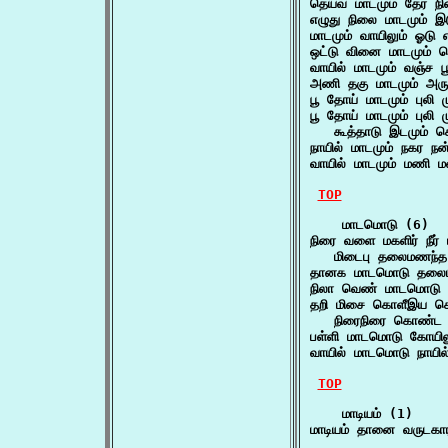
தெய்வ மாடமும் தேர் 
எழுது நிலை மாடமும் 
மாடமும் வாயிலும் ஓட
ஒட்டு வினை மாடமும் 
வாயில் மாடமும் வஞ்ச ப
அணி தகு மாடமும் அரும
பூ தோய் மாடமும் புலி
பூ தோய் மாடமும் புலி ம
   கூத்தாடு இடமும் க
நாயில் மாடமும் நகர நன
வாயில் மாடமும் மணி 
TOP
    மாடமொடு (6)

நிரை வளை மகளிர் நீர் 
   மிடைபு தலைமணந்த
தானக மாடமொடு தலைம
நிலா வெண் மாடமொடு 
தறி மிசை கொளீஇய செற
   நிரைநிரை கொண்ட ந
பள்ளி மாடமொடு கோயிலு
வாயில் மாடமொடு நாயி
TOP
    மாடியம் (1)

மாடியம் தானை வருடக