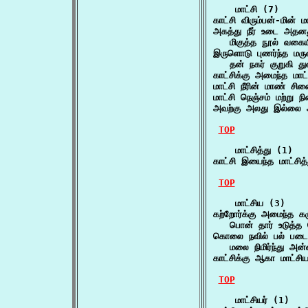
    மாட்சி (7)

காட்சி விரும்பன்-மின
அகத்து நீர் உடை அதனது
   மிகுத்த நூல் வகை
இருளொடு புணர்ந்த மருள்
   தன் நகர் குறுகி 
காட்சிக்கு அமைந்த மா
மாட்சி நீரின் மாண் ச
மாட்சி நெஞ்சம் மற்று 
அவற்கு அலது இல்லை 
TOP
    மாட்சித்து (1)

காட்சி இயைந்த மாட்சி
TOP
    மாட்சிய (3)

கற்றோர்க்கு அமைந்த கரு
   பொன் தார் உடுத்த 
கொலை நவில் பல் படை
   மலை நிமிர்ந்து அன
காட்சிக்கு ஆகா மாட்
TOP
    மாட்சியர் (1)
