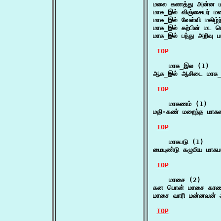
மலை கணத்து அன்ன ம
மாசு_இல் விஞ்சையர்
மாசு_இல் வேள்வி மகிழ
மாசு_இல் கற்பின் மட
மாசு_இல் பந்து அறிவ
TOP
    மாசு_இல (1)

ஆசு_இல் ஆசிடை மாசு
TOP
    மாசுணம் (1)

மதி-கண் மறைந்த மாச
TOP
    மாசுபடு (1)

மையுண்டு கழுமிய மாசு
TOP
    மாசை (2)

கன பொன் மாசை காண 
மாசை வாரி மன்னவன் 
TOP