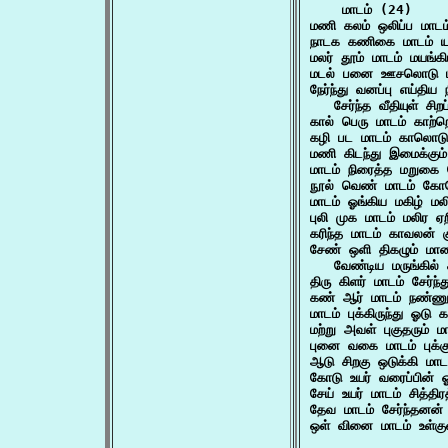
    மாடம் (24)

மணி கலம் ஒலிப்ப மாட
நாடக கணிகை மாடம் 
மலர் தூம் மாடம் மயங்
மடல் பனை ஊசலொடு மா
நேர்ந்து வனப்பு எய்திய 
   சேர்ந்த வீதியுள் ச
கால் பெரு மாடம் காற்
கழி பட மாடம் காலொட
மணி கிடந்து இமைக்கும
மாடம் நிரைத்த மறுக
நூல் வெண் மாடம் க
மாடம் ஓங்கிய மகிழ் 
புலி முக மாடம் மலிர
கரிந்த மாடம் காவலன்
சேண் ஒளி திகழும் மாண
   வேண்டிய மருங்கில
திரு கிளர் மாடம் சேர
கண் ஆர் மாடம் நண்ணு
மாடம் புக்கிருந்து ஓ
மற்று அவள் புகுதரும் 
புனை வகை மாடம் புக்க
ஆடு சிறகு ஒடுக்கி ம
கோடு உயர் வரைப்பின் ஓ
சேய் உயர் மாடம் சித்தி
தேவ மாடம் சேர்ந்தனன
ஒள் வினை மாடம் உள்