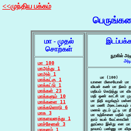
<<முந்திய பக்கம்
பெருங்க
மா - முதல்
இடப்பக்
சொற்கள்
நூலில் அட
அடி
மா 100
மாஅத்து 1
மாஅல் 1
    மா (100)

மாக்கட்கு 1
யானை மிசையோன் மா மு
மாக்கட்டு 1
வியன் கண் மா நிலம் தா
மாக்கள் 23
மதியம் கெடுத்து மா விச
மாக்களும் 10
மதி ஒண் காட்சி மா 
மா நிதி வழங்கும் மன்ன
மாக்களை 11
மா மணி அடைப்பையும் ம
மாக்களொடு 6
மணல் குடம் பூட்டி மா
மாக 3
மா உஞ்சேனை மதில் ப
மாகளவனத்து 1
தாம் உயல் வேட்கையின் 
மாச்சேனன் 3
தூய்மை இன்று என மா 
நாவாய் பண்ணு மா விறல
மாசனம் 1