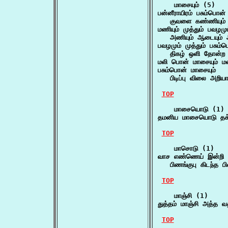
    மாசையும் (5)

பன்னீராயிரம் பசும்பொன் 
   குவளை கண்ணியும் 
மணியும் முத்தும் பவழமும
   அணியும் ஆடையும் ஆ
பவழமும் முத்தும் பசும்ப
   திகழ் ஒளி தோன்ற ச
மலி பொன் மாசையும் மண
பசும்பொன் மாசையும்

   பிடிப்பு விலை அறி
TOP
    மாசையொடு (1)

தமனிய மாசையொடு தக
TOP
    மாசொடு (1)

வாச எண்ணெய் இன்றி 
   பிணங்குபு கிடந்த ப
TOP
    மாஞ்சி (1)

துத்தம் மாஞ்சி அத்த வ
TOP