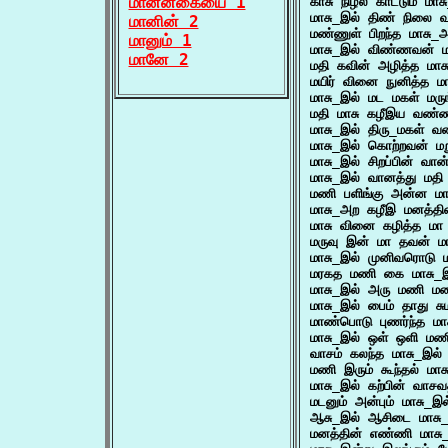
மானனீகையை 1
காசு நிழல் காட்டும் ம
மாசு_இல் திண் நிலை 
மானின் 2
மண்ணுள் பிறந்த மாசு_
மானும் 1
மாசு_இல் விண்ணவன் 
மானே 2
மதி கவின் அழித்த மா
மயிர் வினை நுனித்த 
மாசு_இல் மட மகள் மர
மதி மாசு கழீஇய வண
மாசு_இல் திரு_மகள் 
மாசு_இல் கொற்றவன் ம
மாசு_இல் சிறப்பின் வ
மாசு_இல் வானத்து மத
மணி பளிங்கு அன்ன ம
மாசு_அற கழீஇ மனத்
மாசு வினை கழித்த 
மருவு இன் மா தவன் 
மாசு_இல் முனிவரொடு 
மரகத மணி கை மாசு_
மாசு_இல் அரு மணி ம
மாசு_இல் பைம் தாது ச
மாண்பொடு புணர்ந்த மா
மாசு_இல் ஒள் ஒளி மண
வாசம் கலந்த மாசு_இல
மணி இரும் கூந்தல் மா
மாசு_இல் கற்பின் வாச
மடனும் அன்பும் மாசு_இல
ஆசு_இல் ஆசிடை மாசு
மனத்தின் எண்ணி மாசு