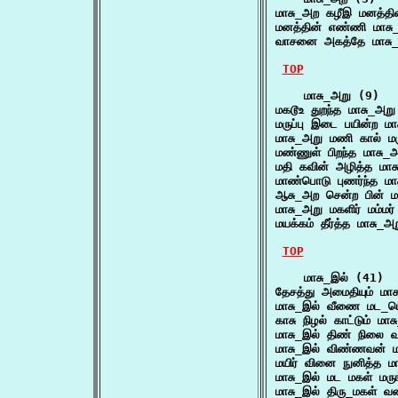
மாசு_அற கழீஇ மனத்
மனத்தின் எண்ணி மாசு
வாசனை அகத்தே மாசு_அ
TOP
    மாசு_அறு (9)

மகடூஉ துறந்த மாசு_அற
மருப்பு இடை பயின்ற 
மாசு_அறு மணி கால் மர
மண்ணுள் பிறந்த மாசு_
மதி கவின் அழித்த மா
மாண்பொடு புணர்ந்த மா
ஆசு_அற சென்ற பின் ம
மாசு_அறு மகளிர் மம்ம
மயக்கம் தீர்த்த மாசு
TOP
    மாசு_இல் (41)

தேசத்து அமைதியும் மா
மாசு_இல் வீணை மட_ம
காசு நிழல் காட்டும் ம
மாசு_இல் திண் நிலை 
மாசு_இல் விண்ணவன் 
மயிர் வினை நுனித்த 
மாசு_இல் மட மகள் மர
மாசு_இல் திரு_மகள் 