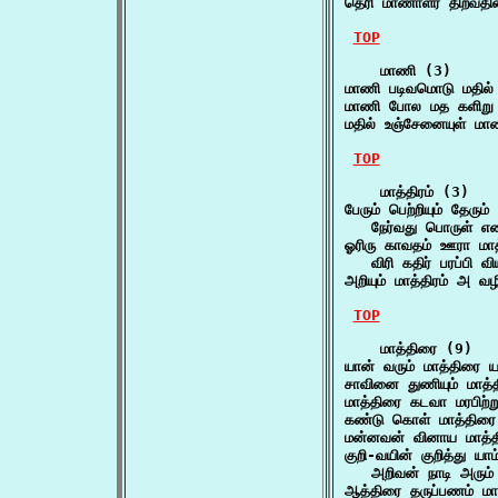
தெரி மாணாளர் திறவத
TOP
    மாணி (3)

மாணி படிவமொடு மதில்
மாணி போல மத களிறு
மதில் உஞ்சேனையுள் ம
TOP
    மாத்திரம் (3)

பேரும் பெற்றியும் தேரும் ம
   நேர்வது பொருள் எ
ஓரிரு காவதம் ஊரா மாத்த
   விரி கதிர் பரப்பி 
அறியும் மாத்திரம் அ
TOP
    மாத்திரை (9)

யான் வரும் மாத்திரை 
சாவினை துணியும் மாத
மாத்திரை கடவா மரபிற
கண்டு கொள் மாத்திர
மன்னவன் வினாய மாத
குறி-வயின் குறித்து யாம
   அறிவன் நாடி அரு
ஆத்திரை தருப்பணம் ம