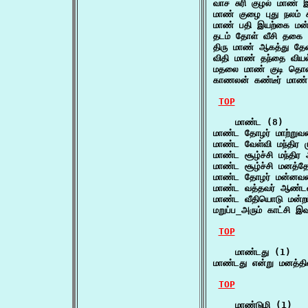
வாச சுரி குழல் மாண்
மாண் குழை புது நலம்
மாண் பதி இயற்கை மன்
தடம் தோள் வீசி தகை 
திரு மாண் ஆகத்து த
விதி மாண் தந்தை விய
மதலை மாண் குடி தொ
காணலன் கண்டீர் மாண
TOP
    மாண்ட (8)

மாண்ட தோழர் மாற்று
மாண்ட வேள்வி மந்திர 
மாண்ட சூழ்ச்சி மந்தி
மாண்ட சூழ்ச்சி மனத்
மாண்ட தோழர் மன்னவ
மாண்ட வத்தவர் ஆண்ட
மாண்ட வீதியொடு மன்றம
மறுப்ப_அரும் காட்சி 
TOP
    மாண்டது (1)

மாண்டது என்று மனத்தி
TOP
    மாண்டுழி (1)
