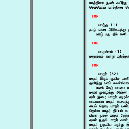
மாத்திரை நுண் கயிற்ற
செம்பொன் மாத்திரை ச
TOP
    மாத்து (1)

தாழ் வரை அடுக்கத்து தள
   ஊழ் உறு தீம் கன
TOP
    மாதங்கம் (1)

மாதங்கம் என்று மதித
TOP
    மாதர் (82)

மாதர் இரும் குயில் ம
தனித்து உளம் கவல்வோன்
   மணி கேழ் மாமை ம
மணி முகிழ்த்து அன்ன
ஒள் இழை மாதர் ஒழுக
கைவளை மாதர் களைந்த
பைம் தொடி மாதர் பண்
தெய்வ மாதர் திட்பம் 
பிறை நுதல் மாதர் பிறந
ஒண் நுதல் மாதர் கண்
மாதர் நுதலிய மருந்து