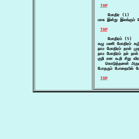
TOP
    மோதிர (1)

மாசு இன்று இலங்கும்
TOP
    மோதிரம் (5)

கழு மணி மோதிரம் கழ
நாம மோதிரம் தாள் மு
நாம மோதிரம் நல் நா
குறி என கூறி சிறு விர
   கொடுத்தனன் அருள
போதரும் போதையில் ம
TOP