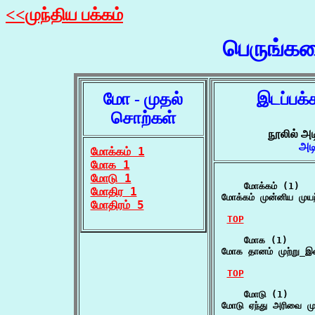
<<முந்திய பக்கம்
பெருங்க
மோ - முதல்
இடப்பக்
சொற்கள்
நூலில் அட
அட
மோக்கம் 1
மோக 1
மோடு 1
    மோக்கம் (1)

மோதிர 1
மோக்கம் முன்னிய முய
மோதிரம் 5
TOP
    மோக (1)

மோக தானம் முற்று_இ
TOP
    மோடு (1)

மோடு ஏந்து அரிவை ம