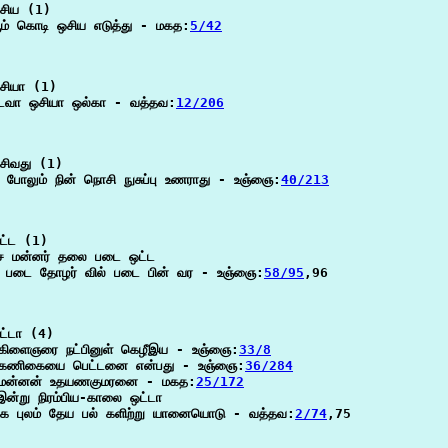
சிய (1)

ூம் கொடி ஒசிய எடுத்து - மகத:
5/42
சியா (1)

டவா ஒசியா ஒல்கா - வத்தவ:
12/206
ிவது (1)

 போலும் நின் நொசி நுசுப்பு உணராது - உஞ்ஞை:
40/213
்ட (1)

்ச மன்னர் தலை படை ஒட்ட

் படை தோழர் வில் படை பின் வர - உஞ்ஞை:
58/95
,96

்டா (4)

 கிளைஞரை நட்பினுள் கெழீஇய - உஞ்ஞை:
33/8
 கணிகையை பெட்டனை என்பது - உஞ்ஞை:
36/284
 மன்னன் உதயணகுமரனை - மகத:
25/172
 இன்று நிரம்பிய-காலை ஒட்டா

ை புலம் தேய பல் களிற்று யானையொடு - வத்தவ:
2/74
,75
