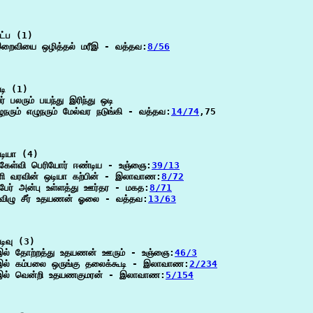
்ப (1)

இறைவியை ஒழித்தல் மரீஇ - வத்தவ:
8/56
ி (1)

 பலரும் பயந்து இரிந்து ஒடி

ுநரும் எழுநரும் மேல்வர நடுங்கி - வத்தவ:
14/74
,75

ியா (4)

கேள்வி பெரியோர் ஈண்டிய - உஞ்ஞை:
39/13
ளி வரவின் ஒடியா கற்பின் - இலாவாண:
8/72
பேர் அன்பு உள்ளத்து ஊர்தர - மகத:
8/71
 விழு சீர் உதயணன் ஓலை - வத்தவ:
13/63
ிவு (3)

_இல் தோற்றத்து உதயணன் ஊரும் - உஞ்ஞை:
46/3
_இல் கம்பலை ஒருங்கு தலைக்கூடி - இலாவாண:
2/234
_இல் வென்றி உதயணகுமரன் - இலாவாண:
5/154