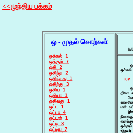
<<முந்திய பக்கம்
ஒ - முதல் சொற்கள்
நூ
ஒக்கல் 1
ஒக்கும் 7
    ஒக
ஒசி 2
ஒக்கல்
ஒசிந்த 2
ஒசிந்தது 1
TOP
ஒசிந்து 3
    ஒக
ஒசிய 1
திலக வ
ஒசியா 1
   பி
ஒசிவது 1
காலனோட
ஒட்ட 1
மன் உயி
ஒட்டா 4
   இற
நினக்
ஒட்டார் 1
எனக்கு
ஒட்டி 3
ஒக்கும
ஒட்டிய 7
உற்றவ