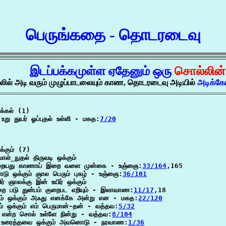
பெருங்கதை - தொடரடைவு
இடப்பக்கமுள்ள ஏதேனும் ஒரு
சொல்லின
லில் அடி வரும் முழுப்பாடலையும் காண, தொடரடைவு அடியில்
அடிக்க
்கல் (1)

 உறு துயர் ஓப்புதல் உள்ளி - மகத:
7/20
்கும் (7)

ாள்_நுதல் திருவடி ஒக்கும்

றையது காணாய் இறை வளை முன்கை - உஞ்ஞை:
33/164
,165

ு ஒக்கும் ஞால பெரும் புகழ் - உஞ்ஞை:
36/101
ர் ஞாலக்கு இன் உயிர் ஒக்கும்

ை படு துன்பம் குறைபட எறியும் - இலாவாண:
11/17
,18

கும் ஒக்கும் அஃது எனக்கே அன்று என - மகத:
22/120
ம் ஒக்கும் எம் பெருமான்-தன் - வத்தவ:
5/32
் என்ற சொல் உள்ளே நின்று - வத்தவ:
8/104
ர் உரைத்தவை ஒக்கும் அவனொடு - நரவாண:
1/36