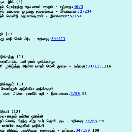
ிவு_இல் (3)

_இல் தோற்றத்து உதயணன் ஊரும் - உஞ்ஞை:
46/3
_இல் கம்பலை ஒருங்கு தலைக்கூடி - இலாவாண:
2/234
_இல் வென்றி உதயணகுமரன் - இலாவாண:
5/154
ு (1)

்து ஒடு மெல் அடி - உஞ்ஞை:
34/211
ுக்கத்து (1)

ுறைபோகிய நனி நாள் ஒடுக்கத்து

ி முகிழ்த்து அன்ன மாதர் மென் முலை - உஞ்ஞை:
33/115
,116

ுக்கமும் (1)

த கோயிலுள் ஒடுங்கிய ஒடுக்கமும்

ி வரை அன்ன நளகிரி ஏறி - இலாவாண:
8/50
,51

ுக்கி (12)

லை-காறும் உள்ளே ஒடுக்கி

ுப்பமொடு பிறந்த வீறு உயர் தொல் குடி - உஞ்ஞை:
34/63
,64

ார்பில் காதலின் ஒடுக்கி

தும் கிளியும் பசும்பொன் தூதையும் - உஞ்ஞை:
34/159
,160
