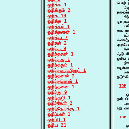
பொறி ப
ஒழிக்க 1
   அர
ஒழிக்கும் 2
தலைக்க
ஒழிக 14
   சிந
ஒழித்த 1
குன்றக
ஒழித்தல் 1
   யாப
கை வரை
ஒழித்தனன் 1
   உட்
ஒழித்து 7
அகலத்த
ஒழிதல் 2
புறத்தோ
ஒழிந்த 9
   கரு
ஒழிந்ததன் 1
ஆடு ச
ஓவிய 
ஒழிந்தது 1
   நீ
ஒழிந்ததும் 1
சுருங்
ஒழிந்தனராயினும் 1
   கொ
ஒழிந்தனன் 2
ஒடுக்
ஒழிந்தனென் 1
TOP
ஒழிந்தனை 1
ஒழிந்து 9
    ஒட
ஒழிந்துழி 1
தார் ப
ஒழிந்தோர் 2
   மண
ஒழிந்தோர்க்கு 1
உறு வர
ஒழிப்பவர் 1
TOP
ஒழிப்பி 1
ஒழிய 21
    ஒட