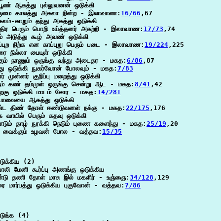
ூண் ஆகத்து புல்லுவனன் ஒடுக்கி

ுமை காலத்து அகலா நின்ற - இலாவாண:
16/66
,67

லம்-காறும் தந்து அகத்து ஒடுக்கி

்திர பெரும் பொறி உய்த்தனர் அகற்றி - இலாவாண:
17/73
,74

ம் அடுத்து கூழ் அவண் ஒடுக்கி

்புற நிற்க என காப்புறு பெரும் படை - இலாவாண:
19/224
,225

 நில்லா பையுள் ஒடுக்கி

கும் நாணும் ஒருங்கு வந்து அடைதர - மகத:
6/86
,87

ு ஒடுக்கி நுகர்வோன் போலவும் - மகத:
7/83
ர் முன்னர் குறிப்பு மறைத்து ஒடுக்கி

ம் கண் தம்முள் ஒருங்கு சென்று ஆட - மகத:
8/41
,42

ிறகு ஒடுக்கி மாடம் சோர - மகத:
14/281
பாவையை ஆகத்து ஒடுக்கி

ண்ட திண் தோள் ஈண்டுவனள் நக்கு - மகத:
22/175
,176

கை வாயில் பெரும் கதவு ஒடுக்கி

டும் தாழ் நூக்கி நெடும் புணை களைந்து - மகத:
25/19
,20

கி வைக்கும் உழவன் போல - வத்தவ:
15/35
ுக்கிய (2)

ொலி மேனி கூர்ப்பு அணங்கு ஒடுக்கிய

்டு தணி தோள் மாசு இல் மகளிர் - உஞ்ஞை:
34/128
,129

ை மார்பத்து ஒடுக்கிய புகுவோன் - வத்தவ:
7/86
ுங்க (4)
