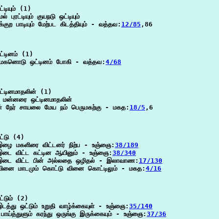
டியும் (1)

ல் புரட்டியும் குயநடு ஒட்டியும்

்குற பாடியும் மேற்பட கிடத்தியும் - வத்தவ:
12/85
,86

்டினம் (1)

ி_மகனொடு ஒட்டினம் போகி - வத்தவ:
4/68
்டினமாதலின் (1)

மன்னரை ஒட்டினமாதலின்

் நேர் சாயலை மேய நம் பெருமகற்கு - மகத:
18/5
,6

்டு (4)

இழை மகளிரை விட்டனர் நிற்ப - உஞ்ஞை:
38/189
இடை விட்ட கட்டின ஆயினும் - உஞ்ஞை:
38/340
 இடை விட்ட பின் அல்லதை ஒழிதல் - இலாவாண:
17/130
 வினை மாடமும் கொட்டு வினை கொட்டிலும் - மகத:
4/16
்டும் (2)

இடத்து ஒட்டும் உறுதி வாழ்க்கையுள் - உஞ்ஞை:
35/140
் பாய்த்துளும் கரந்து ஒருங்கு இருக்கையும் - உஞ்ஞை:
37/36