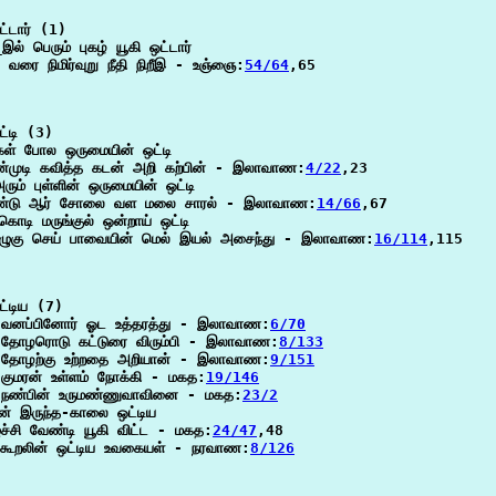
்டார் (1)

ல் பெரும் புகழ் யூகி ஒட்டார்

 வரை நிமிர்வுறு நீதி நிறீஇ - உஞ்ஞை:
54/64
,65

்டி (3)

கள் போல ஒருமையின் ஒட்டி

ன்முடி கவித்த கடன் அறி கற்பின் - இலாவாண:
4/22
,23

அரும் புள்ளின் ஒருமையின் ஒட்டி

்டு ஆர் சோலை வள மலை சாரல் - இலாவாண:
14/66
,67

கொடி மருங்குல் ஒன்றாய் ஒட்டி

ழுகு செய் பாவையின் மெல் இயல் அசைந்து - இலாவாண:
16/114
,115

்டிய (7)

ய வனப்பினோர் ஓட உத்தரத்து - இலாவாண:
6/70
ய தோழரொடு கட்டுரை விரும்பி - இலாவாண:
8/133
ய தோழற்கு உற்றதை அறியான் - இலாவாண:
9/151
 குமரன் உள்ளம் நோக்கி - மகத:
19/146
ய நண்பின் உருமண்ணுவாவினை - மகத:
23/2
ன் இருந்த-காலை ஒட்டிய

ச்சி வேண்டி யூகி விட்ட - மகத:
24/47
,48

ு கூறலின் ஒட்டிய உவகையள் - நரவாண:
8/126