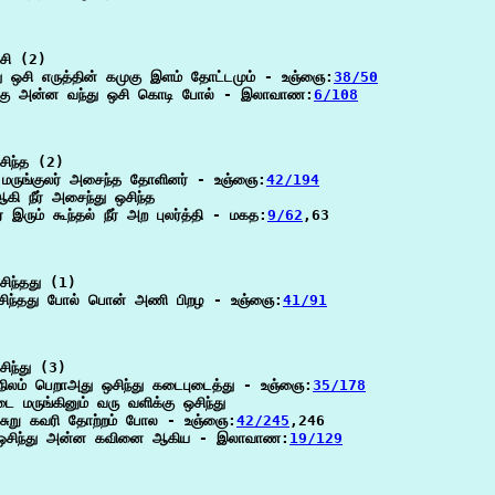
ி (2)

து ஒசி எருத்தின் கமுகு இளம் தோட்டமும் - உஞ்ஞை:
38/50
புகு அன்ன வந்து ஒசி கொடி போல் - இலாவாண:
6/108
ிந்த (2)

 மருங்குலர் அசைந்த தோளினர் - உஞ்ஞை:
42/194
ஆகி நீர் அசைந்து ஒசிந்த

் இரும் கூந்தல் நீர் அற புலர்த்தி - மகத:
9/62
,63

ிந்தது (1)

ஒசிந்தது போல் பொன் அணி பிறழ - உஞ்ஞை:
41/91
ிந்து (3)

நிலம் பெறாஅது ஒசிந்து கடைபுடைத்து - உஞ்ஞை:
35/178
ை மருங்கினும் வரு வளிக்கு ஒசிந்து

்சுறு கவரி தோற்றம் போல - உஞ்ஞை:
42/245
,246

ு ஒசிந்து அன்ன கவினை ஆகிய - இலாவாண:
19/129