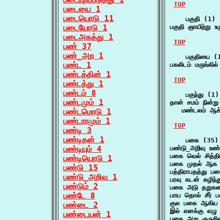
TOP
படையை 1
படையொடு 11
    பகுதி (1)

படையோடு 1
பகுதி ஞாயிற்று
படைஅகத்து 1
TOP
பண் 37
பண்_அற 1
    பகுதியை (1
பண்ட 1
பகலிடம் மருங்கி
பண்டத்தின் 1
TOP
பண்டத்து 1
பண்டம் 8
    பகுந்து (1)

பண்டமும் 1
தான் சமம் நின்று 
   மண்டலம் ஆக
பண்டமொடு 1
பண்டாரமும் 1
TOP
பண்டி 3
பண்டிதன் 1
    பகை (35)

பண்டியும் 4
பண்டு_அறிவு உண
பகை வெல் சித்தி
பண்டியொடு 1
பகை முதல் ஆக 
பண்டு 15
பத்திராபதத்து
பண்டு_அறிவு 1
பரவு கடன் கழிந
பண்டும் 2
பகை அடு தறுக
பண்டே 8
பாய தொல் சீர்
குல பகை ஆகிய வ
பண்டை 2
இல் எனக்கு எழ
பண்டையன் 1
பகை அறு குருச