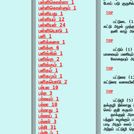
பள்ளிகொள்ளா 1
போய் படு குருச
பள்ளிகொள்ளும் 1
TOP
பள்ளியது 1
பள்ளியும் 12
    பட்டுடை (1)
பள்ளியுள் 24
கட்டு அழல் முத்த
பள்ளியொடு 1
   தனி காழ் அல
பளி 1
TOP
பளிக்கறை 1
பளிக்கு 6
    பட்டும் (1)

பளிங்கில் 1
மாலையும் மணியும் 
பளிங்கு 2
   கோதையும் 
பளிங்கும் 1
TOP
பளிதம் 1
பளிதமும் 1
    பட்டுரை (1)
பளிதமொடு 2
கட்டுரை வகையின
பற்பல 10
TOP
பற்ற 3
பற்றவும் 1
    பட்டுழி (5)

பற்றா 10
தக்குழி நில்லாது
பற்றாது 1
செய் குறி கருமம்
   தாக்குநர் அச
பற்றாய் 1
பந்தும் கழங்கும்
பற்றார் 3
பாடி அரும் கலம் 
பற்றி 31
அற்றம் பட்டுழி 
பற்றிடம் 1