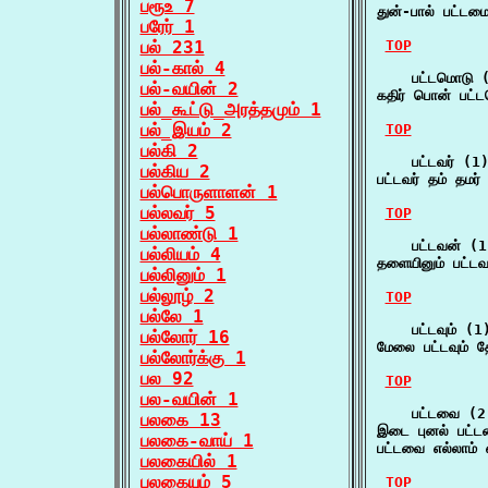
பரூஉ 7
துன்-பால் பட்ட
பரேர் 1
பல் 231
TOP
பல்-கால் 4
    பட்டமொடு (
பல்-வயின் 2
கதிர் பொன் பட்
பல்_கூட்டு_அரத்தமும் 1
பல்_இயம் 2
TOP
பல்கி 2
    பட்டவர் (1)
பல்கிய 2
பட்டவர் தம் தம
பல்பொருளாளன் 1
பல்லவர் 5
TOP
பல்லாண்டு 1
    பட்டவன் (1)
பல்லியம் 4
தளையினும் பட்ட
பல்லினும் 1
பல்லூழ் 2
TOP
பல்லே 1
    பட்டவும் (1)
பல்லோர் 16
மேலை பட்டவும் 
பல்லோர்க்கு 1
பல 92
TOP
பல-வயின் 1
    பட்டவை (2)
பலகை 13
இடை புனல் பட்ட
பலகை-வாய் 1
பட்டவை எல்லாம்
பலகையில் 1
பலகையும் 5
TOP