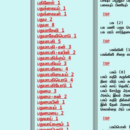
பசியும் அழலும் 
பதினோர் 1
பகையும் பிணியும்
பதுக்கையும் 1
பதுக்கையுள் 1
TOP
பதும 2
    பசு (2)

பதுமா 8
பசு மணி பரூஉ 
பதுமாதேவி 1
பசு மரம் சார்ந
பதுமாதேவியொடு 1
பதுமாபதி 5
TOP
பதுமாபதி-தன் 3
    பசுங்கிளி (1
பதுமாபதி-வயின் 2
பசுங்கிளி சிறை
பதுமாபதிக்கும் 4
பதுமாபதியும் 3
TOP
பதுமாபதியை 4
    பசும் (8)

பதுமாபதியையும் 2
பசும் கதிர் சுர
பதுமாபதியொடு 4
நிலா விடு பசும் 
பதுமாபதியோடு 1
பசும் காய் தெவி
பதுமை 3
பசும் சோற்று 
அசும்பு இவர் அ
பதுமை-தன் 2
பசும் கதிர் திங்
பதுமையின் 1
இன் தேன் அளைஇய
பதுமையும் 1
கொன்றை அம் பசும
பதுமையை 2
பதுவாய் 1
TOP
பதுவாய்களும் 1
    பசும்பொன் (
பதுவாரமொடு 1