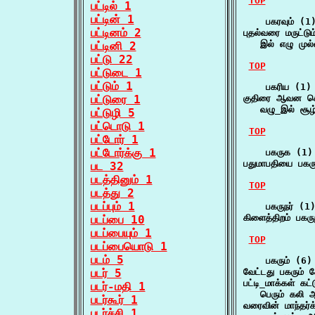
TOP
பட்டில் 1
பட்டின் 1
    பகரவும் (1)
பட்டினம் 2
புதல்வரை மருட்டு
   இல் எழு முல
பட்டினி 2
பட்டு 22
TOP
பட்டுடை 1
பட்டும் 1
    பகரிய (1)

பட்டுரை 1
குதிரை ஆவன கொ
   வழு_இல் சூழ
பட்டுழி 5
பட்டொடு 1
TOP
பட்டோர் 1
பட்டோர்க்கு 1
    பகருக (1)

பதுமாபதியை பகர
பட 32
படத்தினும் 1
TOP
படத்து 2
படப்பும் 1
    பகருநர் (1)
கிளைத்திறம் பக
படப்பை 10
படப்பையும் 1
TOP
படப்பையொடு 1
படம் 5
    பகரும் (6)

படர் 5
வேட்டது பகரும்
பட்டி_மாக்கள் கட்
படர்-மதி 1
   பெரும் கலி 
படர்கூர் 1
வரைவின் மாந்தர்க்
படர்ச்சி 1