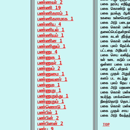
பண்ணவர் 2
பகை நரம்பு எறிந்
பண்ணி 19
பகை கொண்டு ஒழு
பண்ணிகாரம் 1
பகை நமக்கு ஆக
உகவை உள்ளமொட
பண்ணிகாரமாக 1
பகை அடு படைந
பண்ணிய 4
பகை கொள் மன்ன
பண்ணியல் 1
தலைப்பெய்தன்றா
பண்ணியும் 1
பகை கடன் தீர்
பண்ணின 1
பகை கொள் மன்
பண்ணினும் 1
பகை புலம் தேய்
பட்டதை அறியார்
பண்ணு 4
பகை செய வலித்த
பண்ணுக 1
உள் உடை கடும் 
பண்ணுநர் 1
ஒன்னா பகை யான
பண்ணும் 2
பறை விட்டன்றால
பண்ணுமை 1
பகை முதல் அறுத
களம் பட கடந்து
பண்ணுவனர் 1
பகை புலம் தேய 
பண்ணுற 1
பகை அடு மறவரை
பண்ணுறு 1
பகை கொள் மன்னர
பண்ணுறுத்து 1
உயர்ந்த மாக்கள
பண்ணுறும் 1
நிலத்தொடு தொடர
பகை கொள் மன்
பண்ணொடு 1
பகை முதல் சாய 
பண்பில் 1
பகை அடு வேந்தற
பண்பின் 2
பண்பினன் 2
TOP
பண்பு 9