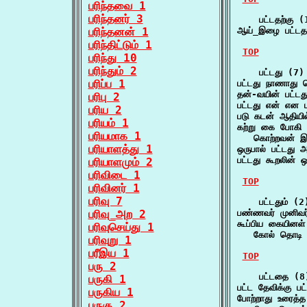
பரிந்தவை 1
பரிந்தனர் 3
    பட்டதற்கு (1
பரிந்தனன் 1
ஆய்_இழை பட்டதற
பரிந்திட்டும் 1
TOP
பரிந்து 10
பரிந்தும் 2
    பட்டது (7)

பரிப்ப 1
பட்டது நாணாது 
தன்-வயின் பட்ட
பரிபு 2
பட்டது என் என 
பரிய 2
படு கடன் ஆதியி
பரியம் 1
கற்று கை போகி க
பரியமாக 1
   கொற்றவன் இ
பரியாளத்து 1
ஒருபால் பட்டது
பட்டது கூறலின்
பரியாளமும் 2
பரிவிடை 1
TOP
பரிவினர் 1
பரிவு 7
    பட்டதும் (2)
பரிவு_அற 2
பண்ணவர் முனிவர
கூப்பிய கையினள் 
பரிவுசெய்து 1
   கோல் தொடி 
பரிவுறு 1
பரீஇய 1
TOP
பரு 2
    பட்டதை (8)
பருகி 1
பட்ட தேவிக்கு ப
பருகிய 1
போற்றாது உரைத்த 
பருகு 2