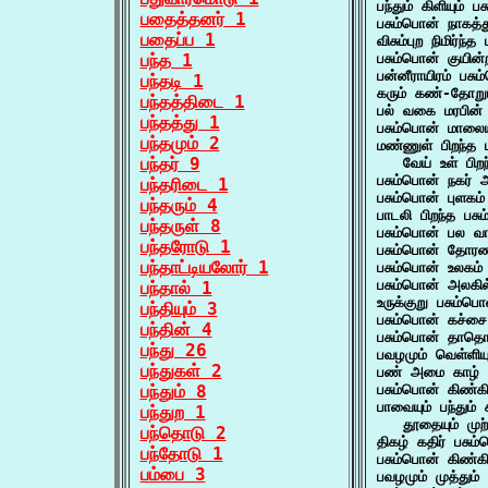
பந்தும் கிளியும்
பதைத்தனர் 1
பசும்பொன் நாகத்
பதைப்ப 1
விசும்புற நிமிர்ந
பந்த 1
பசும்பொன் குயி
பன்னீராயிரம் பச
பந்தடி 1
கரும் கண்-தோறும
பந்தத்திடை 1
பல் வகை மரபின்
பந்தத்து 1
பசும்பொன் மாலைய
பந்தமும் 2
மண்ணுள் பிறந்த ம
பந்தர் 9
   வேய் உள் பிற
பசும்பொன் நகர் அ
பந்தரிடை 1
பசும்பொன் புளகம்
பந்தரும் 4
பாடலி பிறந்த பச
பந்தருள் 8
பசும்பொன் பல வா
பந்தரோடு 1
பசும்பொன் தோரண
பந்தாட்டியலோர் 1
பசும்பொன் உலகம்
பசும்பொன் அலகி
பந்தால் 1
உருக்குறு பசும்
பந்தியும் 3
பசும்பொன் கச்ச
பந்தின் 4
பசும்பொன் தாத
பந்து 26
பவழமும் வெள்ளி
பந்துகள் 2
பண் அமை காழ் 
பந்தும் 8
பசும்பொன் கிண்க
பாவையும் பந்தும் 
பந்துற 1
   தூதையும் முற
பந்தொடு 2
திகழ் கதிர் பசு
பந்தோடு 1
பசும்பொன் கிண்க
பம்பை 3
பவழமும் முத்தும