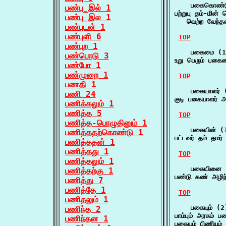
    பகைகொண்டு
பண்பு_இல் 1
பற்றுபு தம்-மின
பண்பு_இல 1
   வெற்ற வேந்த
பண்புடன் 1
பண்புளி 6
TOP
பண்புற 1
    பகைமை (1)
பண்பொடு 3
உறு பெரும் பகைம
பண்போ 1
பண்முறை 1
TOP
பணதி 1
    பகையாளர் (
பணி 24
குடி பகையாளர் 
பணிக்கலும் 1
பணித்த 5
TOP
பணித்த-பொழுதினும் 1
    பகையின் (1
பணித்ததற்கொண்டு 1
பட்டவர் தம் தம
பணித்ததன் 1
பணித்தது 1
TOP
பணித்தலும் 1
    பகையினை (
பணித்தற்கு 1
பண்டு கண் அழிந
பணித்து 7
பணித்தே 1
TOP
பணிதலும் 1
    பகையும் (2)
பணிந்த 2
பாம்பும் அரசும் 
பணிந்தன 1
பகையும் பிணியும்