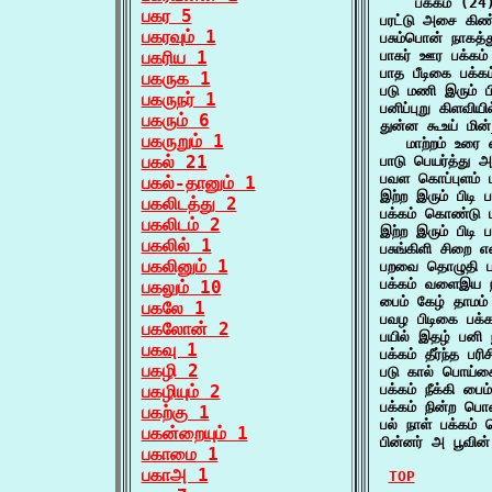
    பக்கம் (24)
பகர 5
பரட்டு அசை கிண்
பகரவும் 1
பசும்பொன் நாகத்
பகரிய 1
பாகர் ஊர பக்கம
பாத பீடிகை பக்க
பகருக 1
படு மணி இரும் 
பகருநர் 1
பனிப்புறு கிளவிய
பகரும் 6
துன்ன கூஉய் மின
பகருறும் 1
   மாற்றம் உரை
பகல் 21
பாடு பெயர்த்து 
பவள கொப்புளம் 
பகல்-தானும் 1
இற்ற இரும் பிடி 
பகலிடத்து 2
பக்கம் கொண்டு ப
பகலிடம் 2
இற்ற இரும் பிடி 
பகலில் 1
பசுங்கிளி சிறை
பகலினும் 1
பறவை தொழுதி பக
பக்கம் வளைஇய 
பகலும் 10
பைம் கேழ் தாம
பகலே 1
பவழ பிடிகை பக
பகலோன் 2
பயில் இதழ் பனி 
பகவு 1
பக்கம் தீர்ந்த ப
பகழி 2
படு கால் பொய்க
பகழியும் 2
பக்கம் நீக்கி 
பக்கம் நின்ற ப
பகற்கு 1
பல் நாள் பக்கம்
பகன்றையும் 1
பின்னர் அ பூவின
பகாமை 1
பகாஅ 1
TOP