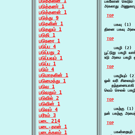
படுத்தலின் 1
பகலோன் கெடும்
படுத்தனர் 1
அகலாது அணுகாத
படுத்தனன் 1
TOP
படுத்து 9
படுதலின் 1
    பகவு (1)

படுதலும் 1
தினை பகவு அனைத
படுதி 1
TOP
படுநரை 1
படுப்ப 4
    பகழி (2)

படுப்பது 2
பூட்டுறு பகழி வ
படுப்பவும் 1
உடு அமை பகழி ஒ
படுப்பு 1
TOP
படும் 4
படுமாதலின் 1
    பகழியும் (2)
படுமைத்து 1
ஒள் வரி சிலையும் 
   தந்தனையாகி
படுவ 1
வெம் செலல் பகழி
படுவதும் 1
படுவில் 2
TOP
படுவின் 1
    பகற்கு (1)

படுவும் 4
நன் பகற்கு அமைந
படூஉம் 3
படை 214
TOP
படை-தான் 1
படைக்கலம் 1
    பகன்றையும் 