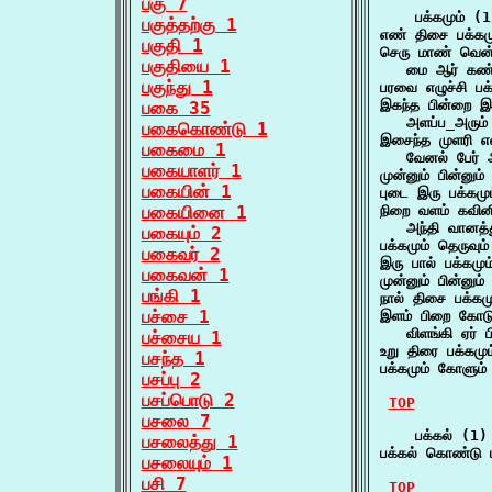
பகு 7
    பக்கமும் (1
பகுத்தற்கு 1
எண் திசை பக்கமு
பகுதி 1
செரு மாண் வென்ற
பகுதியை 1
   மை ஆர் கண
பகுந்து 1
பரவை எழுச்சி பக
இகந்த பின்றை இரு
பகை 35
   அளப்ப_அரும்
பகைகொண்டு 1
இசைந்த முளரி எண
பகைமை 1
   வேனல் பேர்
பகையாளர் 1
முன்னும் பின்னும
பகையின் 1
புடை இரு பக்க
பகையினை 1
நிறை வளம் கவினி
   அந்தி வானத்
பகையும் 2
பக்கமும் தெருவும
பகைவர் 2
இரு பால் பக்கமும
பகைவன் 1
முன்னும் பின்னு
பங்கி 1
நால் திசை பக்க
பச்சை 1
இளம் பிறை கோடு 
   விளங்கி ஏர் 
பச்சைய 1
உறு திரை பக்கம
பசந்த 1
பக்கமும் கோளு
பசப்பு 2
பசப்பொடு 2
TOP
பசலை 7
    பக்கல் (1)

பசலைத்து 1
பக்கல் கொண்டு ப
பசலையும் 1
பசி 7
TOP