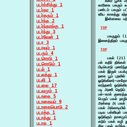
   கலம் பூச்சு 
படர்ச்சித்து 1
காரிகை பகரும்
படர்தர 1
பண்டம் பகரும் ப
உரிய காலத்து உற்ற
படர்தரும் 1
   இன்னவை மற்
படர்ந்த 2
படர்ந்தாங்கு 1
TOP
படர்ந்து 3
    பகருறும் (1
படர்வேன் 1
இனைத்திறம் பகர
படர 3
படரவும் 1
TOP
படரும் 4
படரொடு 1
    பகல் (21)

பல் கதிர் திங்கள
படரொடும் 1
பிடியொடு புணர்
படல் 1
பகல் இருள் பயக்
படலத்து 1
நகை பூம் புறவில
படலி 1
ஒடுங்கினர்-மாதோ
படலை 17
கரந்தனர் ஒடுங்க
படி அணி நெடும்
படவமும் 1
பல்-கால் குரைத
படாகை 5
பெரும் பகல் நா
படாகையும் 9
அன்றை அ பகல்
படாகையொடு 2
பகல் அங்காடியில
படாத்த 1
படிவ பள்ளியுள் 
ஒடுங்கும் தானமு
படாத்து 1
கடும் பகல் கழி
படாத 1
சில பகல் கழிந்த