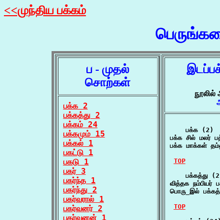
<<முந்திய பக்கம்
பெருங்க
ப - முதல்
இடப்ப
சொற்கள்
நூலில்
பக்க 2
பக்கத்து 2
பக்கம் 24
    பக்க (2)

பக்கமும் 15
பக்க சில் மலர் 
பக்கல் 1
பக்க மாக்கள் தம
பகட்டு 1
பகடு 1
TOP
பகர் 3
    பக்கத்து (2
பகர்ந்த 1
வித்தக நம்பியர்
பகர்ந்து 2
பொரு_இல் பக்கத
பகர்வரால் 1
TOP
பகர்வனர் 2
பகர்வனன் 1