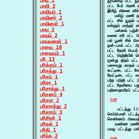
பரவ 1
நூலொடு பட்ட ந
பரவி 2
பட்ட பேர் அணி வ
இமிழ் வினை விச்
பரவியும் 1
   மகிழ் மணி 
பரவினர் 2
பட்ட சில் நுதல்
பரவினள் 1
எள்ளும் மாந்தர் எ
பரவு 2
   பன்னல் பஞ்
பரவும் 2
வளை எரி பட்ட த
பல் பூண் சில் 
பரவுவனன் 1
தன்-பால் பட்ட 
பரவை 10
பட்ட தேவி பெயர
பரவையும் 1
பட்ட நெற்றியில் 
பரி 13
மூன்று திறம் பட
பரிக்கும் 1
பசைவுறு காதல் 
பரிசத்து 1
கூட்டிடை பட்ட 
வேட்டிடை பட்ட 
பரிசம் 1
பற்ற படுதி பட்ட
பரிசர 1
பட்ட தேவியை பத
பரிசரத்து 1
பதினாறாயிரம் பட
பரிசனம் 4
பரிசார 2
TOP
பரிசாரத்து 2
    பட்டத்து (3)
பரிசாரம் 3
செம்பொன் பட்டத
பரிசிலர் 1
செண்ணம் அமைத்த
பரிதல் 1
   வண்ண மணிய
பவழ பட்டத்து 
பரிதி 1
பரிந்த 2
TOP