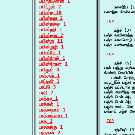
பயிற்றினென் 1
பயிற்றும் 2
    பசைஇய (1)
பயின்ற 19
பசைஇய கேள்வன
பயின்றது 2
TOP
பயின்றதை 1
பயின்றறி 1
    பஞ்ச (3)

பயின்றன 2
பஞ்ச வண்ணத்து 
பஞ்ச வாசமொடு 
பயின்று 11
பஞ்ச வண்ணத்து
பயின்றுழி 1
பயின்றே 1
TOP
பயின்றோர் 1
    பஞ்சி (9)

பயின்றோன் 1
பால் பரந்து அ
பயினும் 4
கேள்வி செவியில் க
பரக்கும் 1
   பன்னி செறித
பரட்டின் 1
காழ்_இல் பஞ்சி 
பரட்டு 3
பஞ்சி பட்டொடு த
பரடு 2
பஞ்சி அணிந்த அ
பஞ்சி மெல் அடி
பரத்தர 1
பஞ்சி மெல் அடி
பரத்தல் 1
பஞ்சி உண்ட அம் 
பரத்தையர் 1
பன்னல் பஞ்சி 
பரத்தையை 1
பரத 1
TOP
பரதகற்கு 1
    பஞ்சியும் (1)
பரதகன் 2
கிடையும் பூளையும் க