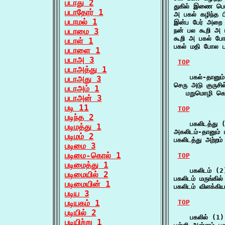
படாது 2
துகில் இணை பொ
படாதோர் 1
அ பகல் கழிந்த 
படாமல் 1
இன்ப பேர் அறை 
படாமை 3
நன் பல கூறி அ 
கூறி அ பகல் போ
படாள் 1
பகல் மதி போல 
படாளை 1
படாஅ 3
TOP
படாஅத்து 1
    பகல்-தானும்
படாஅது 3
செரு அடு குருசில
படாஅம் 1
   மறுமொழி க
படாஅன் 3
படி 11
TOP
படிந்த 2
    பகலிடத்து (
படிமத்து 1
அகலிடம்-தானும் 
படிமம் 2
பகலிடத்து அற்றம
படிமை 3
படிமை-கொல் 1
TOP
படிமைத்து 1
    பகலிடம் (2)
படிமையில் 2
பகலிடம் மருங்கி
படிமையின் 1
பகலிடம் விளக்கி
படிய 3
படியகம் 1
TOP
படியில் 2
    பகலில் (1)

படியிற்று 1