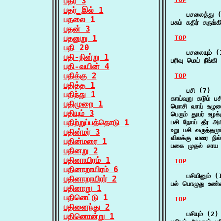
பதர் 3
பதர்_இல் 1
    பசலைத்து (
பதலை 1
பசும் கதிர் சுர
பதன் 3
பதனுறு 1
TOP
பதி 20
    பசலையும் (1
பதி-நின்று 1
பரிவு மெய் நீங்
பதி-வயின் 4
பதிக்கு 2
TOP
பதித்த 1
    பசி (7)

பதிந்து 1
காய்வுறு கடும்
பதிமுறை 1
மொசி வாய் உழுவ
பதியும் 3
பெரும் துயர் உழ
பதிற்றுப்பத்தொடு 1
பசி நோய் தீர 
உறு பசி வருத்தம
பதின்மர் 3
விலக்கு வரை நி
பதின்மரை 1
பகை முதல் சாய 
பதினறு 2
பதினாயிரம் 1
TOP
பதினாறாயிரம் 6
    பசியினும் (1
பதினாறாயிரர் 2
பல் பொழுது உண்
பதினாறு 1
பதினெட்டு 1
TOP
பதினைந்து 2
    பசியும் (2)

பதினொன்று 1