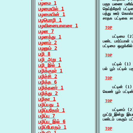
பழமை 1
பரூஉ பணை பளிங
பழமையில் 1
நெய்த்தோர் பட்
பத்து ஊர் கொள்
பழமையின் 1
சாதக பட்டிகை 
பழமொழி 1
பழவினையாளரை 1
TOP
பழன 7
பழனத்து 1
    பட்டிமை (2)
பண்ட பார்ப்பான்
பழனம் 2
பட்டிமை ஒழுக்கி
பழனும் 2
பழி 8
TOP
பழி_அறு 1
    பட்டில் (1)

பழி_இல் 1
பல் பூம் பட்டில்
பழிக்குநர் 1
பழிச்சி 2
TOP
பழித்த 6
    பட்டின் (1)

பழித்தனர் 1
வெண் பூம் பட்ட
பழித்து 2
பழிதர 1
TOP
பழிப்பது 1
பழிப்பதோர் 1
    பட்டினம் (2)
முட்டு_இன்று இயம
பழிப்பு 7
பண்டம் பகரும் ப
பழிப்பு_இல் 6
பழிப்போரும் 1
TOP
பழிபடு 1