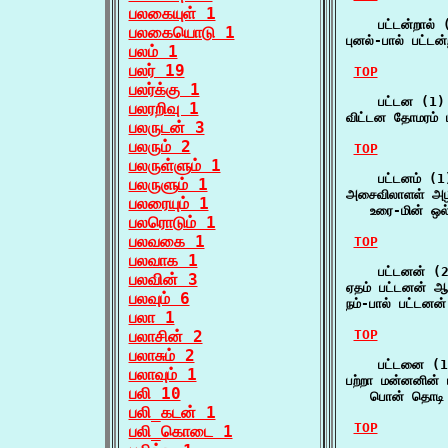
பலகையுள் 1
    பட்டன்றால் (
பலகையொடு 1
புனல்-பால் பட்டன
பலம் 1
பலர் 19
TOP
பலர்க்கு 1
    பட்டன (1)

பலரறிவு 1
விட்டன தோமரம் 
பலருடன் 3
பலரும் 2
TOP
பலருள்ளும் 1
    பட்டனம் (1)
பலருளும் 1
அசைவிலாளள் அழிக
பலரையும் 1
   உரை-மின் ஒல
பலரொடும் 1
பலவகை 1
TOP
பலவாக 1
    பட்டனன் (2
பலவின் 3
ஏதம் பட்டனன் 
பலவும் 6
நம்-பால் பட்டன
பலா 1
பலாசின் 2
TOP
பலாசும் 2
    பட்டனை (1
பலாவும் 1
பற்றா மன்னனின் ப
பலி 10
   பொன் தொடி 
பலி_கடன் 1
TOP
பலி_கொடை 1