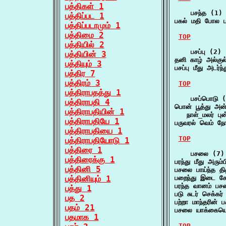
பத்திகள் 1
    பசந்த (1)

பத்திப்பட 1
பகல் மதி போல 
பத்திப்படாமும் 1
பத்திமை 2
TOP
பத்தியில் 2
    பசப்பு (2)

பத்தியின் 3
தனி காழ் அல்கு
பத்தியும் 3
பசப்பு மீது அடர
பத்திர 7
பத்திரம் 3
TOP
பத்திராபதத்து 1
    பசப்பொடு (
பத்திராபதி 4
பொன் பூத்து அன்
பத்திராபதியின் 1
   நாள்_மலர் ப
பத்திராபதியே 1
பருவரல் வெம் நோ
பத்திராபதியை 1
TOP
பத்திராபதியோடு 1
பத்திரை 1
    பசலை (7)

பத்திரைக்கு 1
பரந்து மீது அரு
பத்தினி 5
பசலை பாய்ந்த த
பத்தினியும் 1
பறைந்து இடை ச
பரந்த வானம் ப
பத்து 1
படு சுடர் செக்
பத 2
பற்றா மாந்தரின
பதம் 21
பசலை யாக்கையொ
பதமாக 1
TOP