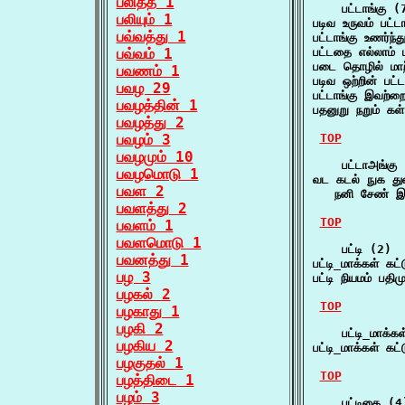
பலித்த 1
    பட்டாங்கு (7
பலியும் 1
படிவ உருவம் பட்
பவ்வத்து 1
பட்டாங்கு உணர்ந
பவ்வம் 1
பட்டதை எல்லாம் 
படை தொழில் மாற
பவணம் 1
படிவ ஒற்றின் பட்
பவழ 29
பட்டாங்கு இவற்
பவழத்தின் 1
பதனுறு நறும் கள்
பவழத்து 2
பவழம் 3
TOP
பவழமும் 10
    பட்டாஅங்கு 
பவழமொடு 1
வட கடல் நுக துள
பவள 2
   நனி சேண் இட
பவளத்து 2
TOP
பவளம் 1
பவளமொடு 1
    பட்டி (2)

பவனத்து 1
பட்டி_மாக்கள் க
பழ 3
பட்டி நியமம் பத
பழகல் 2
TOP
பழகாது 1
பழகி 2
    பட்டி_மாக்கள
பழகிய 2
பட்டி_மாக்கள் க
பழகுதல் 1
TOP
பழத்திடை 1
பழம் 3
    பட்டிகை (4)