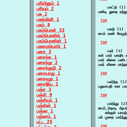
பசியினும் 1
    பகட்டு (1)

பசியும் 2
பண்டி துறை ஏற்
பசு 2
பசுங்கிளி 1
TOP
பசும் 8
    பகடு (1)

பசும்பொன் 33
பைம் கண் வேழத்
பசும்பொனில் 1
பசும்பொனின் 1
TOP
பசுமையொடு 1
    பகர் (3)

பசை 3
கள் பகர் மகடூஉ
பசைந்த 1
பகர் விலை பண்ட
பசைந்து 2
பகர் விலை மாந்த
பசைந்துழி 2
பசையாது 1
TOP
பசைவுறு 1
    பகர்ந்த (1)

பசைஇய 1
பதுமாபதி என பக
பஞ்ச 3
பஞ்சி 9
TOP
பஞ்சியும் 1
    பகர்ந்து (2)
பஞ்சின் 1
பைம்_தொடி ஆயமொ
பஞ்சுர 1
   கங்குல் யாமத
பஞ்சுரம் 1
பல் முறை பகர்ந
பட்ட 25
TOP