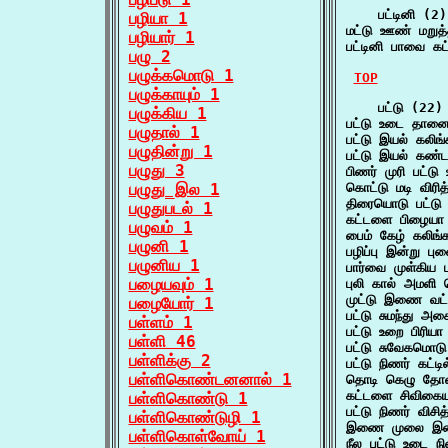
    பட்டினி (2)

பழியா 1
மட்டு ஊண் மறுத
பழியார் 1
பட்டினி பாவை கட
பழு 2
பழுக்கமொடு 1
TOP
பழுக்காயும் 1
    பட்டு (22)

பழுக்கிய 1
பட்டு உடை தானை
பழுதால் 1
பட்டு இயல் கலி
பழுதின்று 1
பட்டு இயல் கண்ட
பழுது 3
பிணர் முரி பட்ட
பழுது_இல 1
கொட்டு மடி விர
திரையொடு பட்டு
பழுதுபடல் 1
கட்டளை பிழையா 
பழுவம் 1
பைம் கேழ் கலிங்க
பழுனி 1
பழிப்பு இன்று 
பழுனிய 1
பார்வை முள்கிய 
பழையவும் 1
புலி கால் அமளி
முட்டு இணை வட்
பழையோர் 1
பட்டு சுமந்து 
பள்ளம் 1
பட்டு உறை பிரி
பள்ளி 46
பட்டு சுவேகமொடு
பள்ளிக்கு 2
பட்டு நிணர் கட்ட
பள்ளிகொண்டனனால் 1
தொடி கெழு தோளி
கட்டளை சிவிகை
பள்ளிகொண்டு 1
பட்டு நிணர் விச
பள்ளிகொண்டுழி 1
இணை முலை இடை ப
பள்ளிகொள்வோய் 1
நீல பட்டு உடை