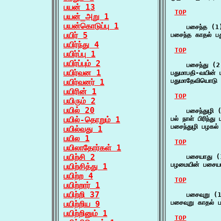
பயன் 13
TOP
பயன்_அறு 1
பயன்கொடுப்பு 1
    பசைந்த (1)
பயிர் 5
பசைந்த காதல் பத
பயிர்ந்து 4
TOP
பயிர்ப்பு 1
பயிர்ப்பும் 2
    பசைந்து (2)
பயிர்வன 1
பதுமாபதி-வயின்
பதுமாதேவியொடு 
பயிர்வனர் 1
பயிரின் 1
TOP
பயிரும் 2
பயில் 20
    பசைந்துழி (
பயில்-தொறும் 1
பல் நாள் பிரிந்
பசைந்துழி பழகல்
பயில்வது 1
பயில 1
TOP
பயிலாதோர்கள் 1
பயிற்சி 2
    பசையாது (1
பழமையின் பசையா
பயிற்சித்து 1
பயிற்ற 4
TOP
பயிற்றார் 1
பயிற்றி 37
    பசைவுறு (1
பசைவுறு காதல் 
பயிற்றிய 9
பயிற்றினும் 1
TOP