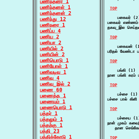
பணிந்தனர் 1
பணிந்தனள் 1
TOP
பணிந்தனன் 2
    பகைவர் (2)
பணிந்து 12
பகைவர் எண்ணம்
பணிநரை 1
தகவு_இல செய்த
பணிப்ப 4
பணிய 2
TOP
பணியா 2
    பகைவன் (1
பணியில் 2
பரிதல் வேண்டா
பணியின் 2
பணியொடு 1
TOP
பணியோள் 1
    பங்கி (1)

பணிவடிவு 1
நான பங்கி கரம்
பணிவு 4
பணிவு_இல் 2
TOP
பணை 60
    பச்சை (1)

பணைத்த 1
பச்சை பால் கிள
பணையும் 1
பணையொடு 1
TOP
பத்தர் 1
    பச்சைய (1)
பத்தலும் 1
நான் முகம் கவை
பத்தற்கு 1
   தான செங்கோ
பத்தி 23
பத்திக்கோடு 1
TOP