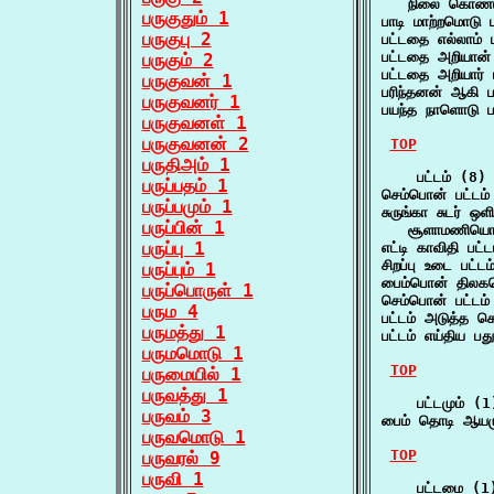
   நிலை கொண்டு
பருகுதும் 1
பாடி மாற்றமொடு
பருகுபு 2
பட்டதை எல்லாம் 
பட்டதை அறியான
பருகும் 2
பட்டதை அறியார்
பருகுவன் 1
பரிந்தனன் ஆகி 
பருகுவனர் 1
பயந்த நாளொடு ப
பருகுவனள் 1
பருகுவனன் 2
TOP
பருதிஅம் 1
    பட்டம் (8)

பருப்பதம் 1
செம்பொன் பட்ட
பருப்பமும் 1
சுருங்கா சுடர் ஒள
பருப்பின் 1
   சூளாமணியொட
பருப்பு 1
எட்டி காவிதி பட
சிறப்பு உடை பட
பருப்பும் 1
பைம்பொன் திலக
பருப்பொருள் 1
செம்பொன் பட்ட
பரும 4
பட்டம் அடுத்த 
பருமத்து 1
பட்டம் எய்திய ப
பருமமொடு 1
TOP
பருமையில் 1
பருவத்து 1
    பட்டமும் (1)
பருவம் 3
பைம் தொடி ஆயமு
பருவமொடு 1
TOP
பருவரல் 9
பருவி 1
    பட்டமை (1)