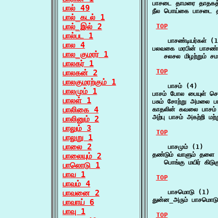
பாசடை தாமரை தாதகத
பால் 49
நீல பொய்கை பாசடை
பால்_கடல் 1
பால்_இல் 2
TOP
பால்பட 1
    பாசண்டியர்கள் (1
பால 4
பலவகை மரபின் பாசண்டி
பால_குமரர் 1
   சலசல மிழற்றும் ச
பாலகர் 1
TOP
பாலகன் 2
பாலகுமரற்கும் 1
    பாசம் (4)

பாலமும் 1
பாசம் போல பையுள் ச
பாலள் 1
பசும் சோற்று அமலை
பாலிகை 4
காதலின் கவலை பாசம
அற்பு பாசம் அகற்றி மற
பாலினும் 2
பாலும் 3
TOP
பாலுறு 1
பாலை 2
    பாசமும் (1)

தண்டும் வாளும் தளை இ
பாலையும் 2
   பொங்கு மயிர் கிடு
பாலொடு 1
பாவ 1
TOP
பாவம் 4
பாவனை 2
    பாசமொடு (1)

துன்ன_அரும் பாசமொட
பாவாய் 6
பாவு 1
TOP