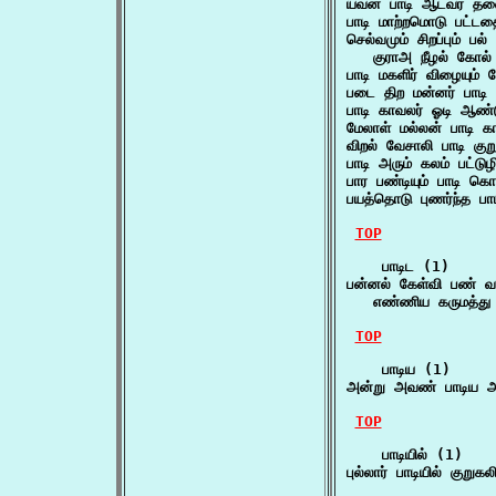
யவன பாடி ஆடவர் த
பாடி மாற்றமொடு பட்
செல்வமும் சிறப்பும் பல்
   குராஅ நீழல் கோ
பாடி மகளிர் விழையும்
படை திற மன்னர் பாடி 
பாடி காவலர் ஓடி ஆண்
மேலாள் மல்லன் பாடி 
விறல் வேசாலி பாடி கு
பாடி அரும் கலம் பட்டு
பார பண்டியும் பாடி கொ
பயத்தொடு புணர்ந்த பா
TOP
    பாடிட (1)

பன்னல் கேள்வி பண் வர
   எண்ணிய கருமத்த
TOP
    பாடிய (1)

அன்று அவண் பாடிய 
TOP
    பாடியில் (1)

புல்லார் பாடியில் குற