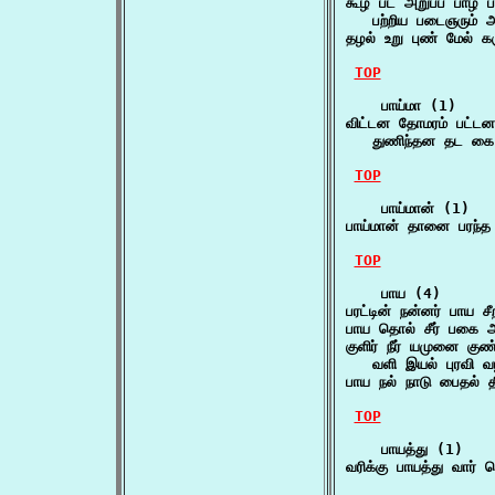
கூழ் பட அறுப்ப பாழ் பட
   பற்றிய படைஞரும் அ
தழல் உறு புண் மேல் க
TOP
    பாய்மா (1)

விட்டன தோமரம் பட்டன 
   துணிந்தன தட கை 
TOP
    பாய்மான் (1)

பாய்மான் தானை பரந்த
TOP
    பாய (4)

பரட்டின் நன்னர் பாய 
பாய தொல் சீர் பகை
குளிர் நீர் யமுனை குண
   வளி இயல் புரவி வ
பாய நல் நாடு பைதல் த
TOP
    பாயத்து (1)

வரிக்கு பாயத்து வார்