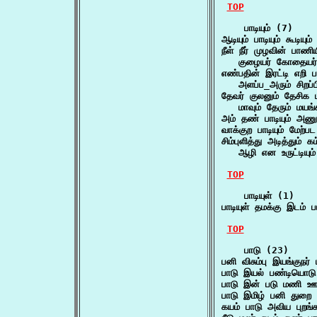
TOP
    பாடியும் (7)

ஆடியும் பாடியும் கூடியு
நீள் நீர் முழவின் பாணியில
   குழையர் கோதையர
எண்பதின் இரட்டி எறி பட
   அளப்ப_அரும் சிறப
தேவர் குலனும் தேசிக பாட
   மாவும் தேரும் மயங
அம் தண் பாடியும் அண
வாக்குற பாடியும் மேற்ப
சிம்புளித்து அடித்தும் கம்
   ஆழி என உருட்டியு
TOP
    பாடியுள் (1)

பாடியுள் தமக்கு இடம் 
TOP
    பாடு (23)

பனி விசும்பு இயங்குநர்
பாடு இயல் பண்டியொடு
பாடு இன் படு மணி ஊட
பாடு இமிழ் பனி து
கயம் பாடு அவிய புறங