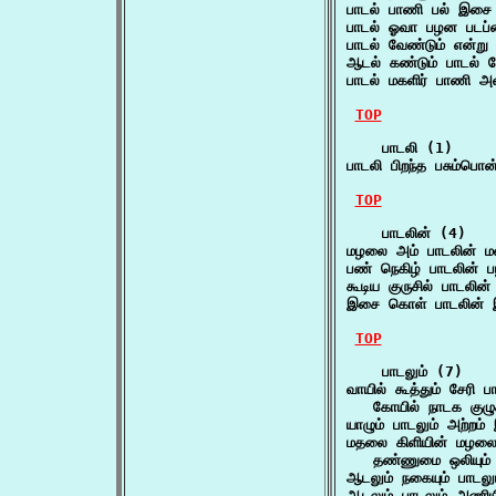
பாடல் பாணி பல் இசை 
பாடல் ஓவா பழன படப
பாடல் வேண்டும் என்
ஆடல் கண்டும் பாடல் க
பாடல் மகளிர் பாணி அ
TOP
    பாடலி (1)

பாடலி பிறந்த பசும்ப
TOP
    பாடலின் (4)

மழலை அம் பாடலின் ம
பண் நெகிழ் பாடலின்
கூடிய குருசில் பாடலின
இசை கொள் பாடலின் இ
TOP
    பாடலும் (7)

வாயில் கூத்தும் சேரி பா
   கோயில் நாடக குழ
யாழும் பாடலும் அற்றம
மதலை கிளியின் மழலை 
   தண்ணுமை ஒலியும் 
ஆடலும் நகையும் பாடல
ஆடலும் பாடலும் அணிய