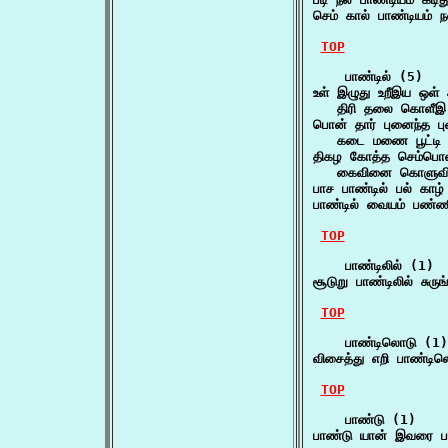
செம் கால் பாண்டியம் 
TOP
    பாண்டில் (5)

உள் இழுது உறீஇய ஒள் அ
   திரி தலை கொளீஇ
பொன் தார் புனைந்த புள
   கடை மணை பூட்டி 
திகழ கோத்த செம்பொன்
   கைவினை கொளுவின
பாச பாண்டில் பல் காழ
பாண்டில் வையம் பண்
TOP
    பாண்டிலில் (1)

சூடுறு பாண்டிலில் சுரு
TOP
    பாண்டிலொடு (1)

விசைத்து எறி பாண்டி
TOP
    பாண்டு (1)

பாண்டு யான் இவரை ப