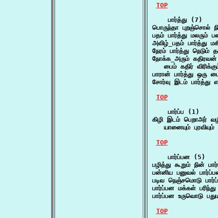
TOP
    பார்த்து (7)

பொருந்தா புறஞ்சொல் நி
பதம் பார்த்து மலரும்
அவிழ்_பதம் பார்த்து 
நேரம் பார்த்து நெடும
நோக்க_அரும் கதிரவன் நீ
   பைம் கதிர் விரிக்
பாரான் பார்த்து ஒரு
சோர்வு இடம் பார்த்து
TOP
    பார்ப்ப (1)

கிழி இடம் பெறாஅர் வழி
   யானையும் புரவியும
TOP
    பார்ப்பன (5)

பழித்து கூறும் நின் 
பன்னிய பனுவல் பார்
படிவ நெஞ்சமொடு பார்
பார்ப்பன மக்கள் பரிந்த
பார்ப்பன உருவொடு ப
TOP