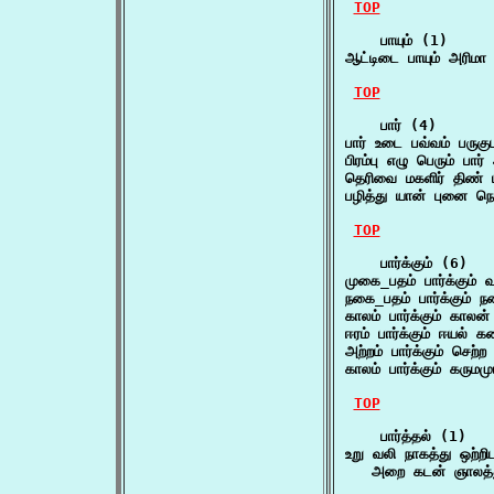
TOP
    பாயும் (1)

ஆட்டிடை பாயும் அரி
TOP
    பார் (4)

பார் உடை பவ்வம் பருகுப
பிரம்பு எழு பெரும் பா
தெரிவை மகளிர் திண் 
பழித்து யான் புனை ந
TOP
    பார்க்கும் (6)

முகை_பதம் பார்க்கும
நகை_பதம் பார்க்கும் 
காலம் பார்க்கும் கா
ஈரம் பார்க்கும் ஈயல்
அற்றம் பார்க்கும் செ
காலம் பார்க்கும் கரும
TOP
    பார்த்தல் (1)

உறு வலி நாகத்து ஒற்றிடம
   அறை கடன் ஞாலத்