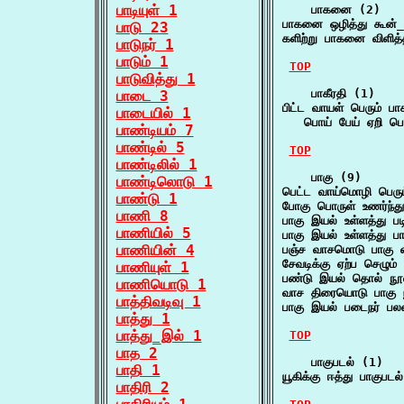
பாடியுள் 1
    பாகனை (2)

பாகனை ஒழித்து கூன
பாடு 23
களிற்று பாகனை விளித
பாடுநர் 1
பாடும் 1
TOP
பாடுவித்து 1
    பாகீரதி (1)

பாடை 3
பிட்ட வாயள் பெரும் பாகீ
பாடையில் 1
   பொய் பேய் ஏறி ப
பாண்டியம் 7
பாண்டில் 5
TOP
பாண்டிலில் 1
    பாகு (9)

பாண்டிலொடு 1
பெட்ட வாய்மொழி பெரு
பாண்டு 1
போகு பொருள் உணர்ந்த
பாணி 8
பாகு இயல் உள்ளத்து ப
பாணியில் 5
பாகு இயல் உள்ளத்து 
பாணியின் 4
பஞ்ச வாசமொடு பாகு
சேவடிக்கு ஏற்ப செழு
பாணியுள் 1
பண்டு இயல் தொல் நூ
பாணியொடு 1
வாச திரையொடு பாகு 
பாத்திவடிவு 1
பாகு இயல் படைநர் பலர
பாத்து 1
பாத்து_இல் 1
TOP
பாத 2
    பாகுபடல் (1)

பாதி 1
யூகிக்கு ஈத்து பாகுப
பாதிரி 2