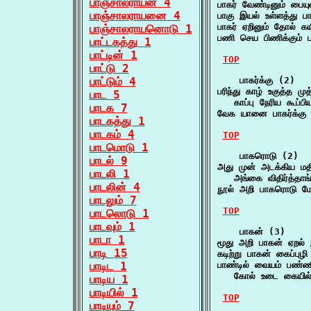
பாஞ்சாலராயன் 4
பாகர் வேண்டினும் பை
பாஞ்சாலராயனை 4
பாகு இயல் உள்ளத்து 
பாகர் ஏறினும் தோல் 
பாஞ்சாலராயனொடு 1
பணி செய பிணிக்கும்
பாட்டகத்து 1
பாட்டின் 1
TOP
பாட்டு 2
பாட்டும் 4
    பாகர்க்கு (2)

பரிந்து காழ் உகுத்த முத்
பாட 5
   காப்பு நேரிய கூப்
பாடக 7
வேக யானை பாகர்க்கு 
பாடகத்து 1
பாடகம் 4
TOP
பாடமொடு 1
    பாகரொடு (2)

பாடல் 9
அது முன் அடக்கிய மத
பாடலி 1
   அங்கை விதிர்த்தா
பாடலின் 4
நூல் அறி பாகரொடு ம
பாடலும் 7
TOP
பாடலொடு 1
பாடவும் 1
    பாகன் (3)

பாடா 1
மூது அறி பாகன் ஏறல
பாடி 15
கடிற்று பாகன் கைப்பு
பாடிட 1
பாண்டில் வையம் பண்ண
   கோல் உடை கையில்
பாடிய 1
பாடியில் 1
TOP
பாடியும் 7