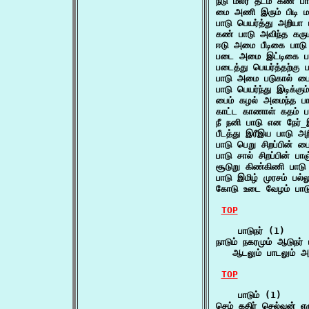
நீடு மலர் தடம் கண் ப
மை அணி இரும் பிடி ம
பாடு பெயர்த்து அறியா
கண் பாடு அவிந்த கர
ஈடு அமை பீடிகை பாட
படை அமை இட்டிகை ப
படைத்து பெயர்த்தற்க
பாடு அமை படுகால் 
பாடு பெயர்ந்து இடிக்
பைம் கழல் அமைந்த 
காட்ட காணாள் கதம் ப
நீ நனி பாடு என நேர
பீடத்து இரீஇய பாடு அற
பாடு பெறு சிறப்பின் 
பாடு சால் சிறப்பின் 
சூடுறு கிண்கிணி பாடு
பாடு இமிழ் முரசம் ப
கோடு உடை வேழம் பா
TOP
    பாடுநர் (1)

நாடும் நகரமும் ஆடுநர் ப
   ஆடலும் பாடலும் 
TOP
    பாடும் (1)

செம் கதிர் செல்வன் எழுச