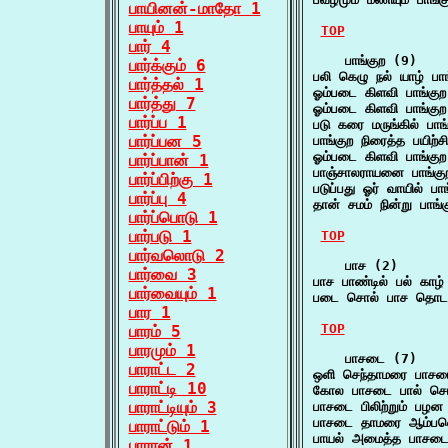
பாயினன்-மாதோ 1
பாயும் 1
TOP
பார் 4
    பாங்குற (9)

பார்க்கும் 6
பலி கெழு நல் யாழ் ப
பார்த்தல் 1
ஓம்படை கிளவி பாங்குற
பார்த்து 7
ஓம்படை கிளவி பாங்குற
பார்ப்ப 1
படு கரை மருங்கில் பா
பார்ப்பன 5
பாங்குற நிரைத்த பயி
ஓம்படை கிளவி பாங்குற
பார்ப்பான் 1
பாஞ்சாலராயனை பாங்க
பார்ப்பிற்கு 1
படுப்பது ஓர் வாயில் ப
பார்ப்பு 4
தான் சமம் நின்று பாங்
பார்ப்பொடு 1
பார்படு 1
TOP
பார்வலொடு 2
    பாச (2)

பார்வை 3
பாச பாண்டில் பல் காழ
பார்வையும் 1
படை சொல் பாச தொடக்
பார 1
TOP
பாரம் 5
பாரமும் 1
    பாசடை (7)

பாராட்ட 2
ஒளி செந்தாமரை பாசடை
பாராட்டி 10
கோல பாசடை பால் சொ
பாராட்டியும் 3
பாசடை பிலிற்றும் பழ
பாசடை தாமரை ஆம்பல
பாராட்டும் 1
பாயல் அமைத்த பாசடை 
பாரான் 1