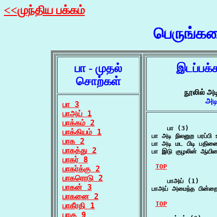
<<முந்திய பக்கம்
பெருங்க
பா - முதல்
இடப்பக்
சொற்கள்
நூலில் அட
அட
பா 3
பாஅய் 1
பாக்கம் 2
    பா (3)

பாக்கியம் 1
பா அடி நிலனுற பரப்ப
பாக 2
பா அடி மட பிடி பதினை
பாகத்து 2
பா இடு குழலின் ஆயி
பாகர் 8
TOP
பாகர்க்கு 2
பாகரொடு 2
    பாஅய் (1)

பாகன் 3
பாஅய் அமைந்த பின்
பாகனை 2
TOP
பாகீரதி 1
பாகு 9