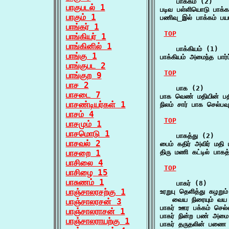
    பாக்கம் (2)

பாகுபடல் 1
படிவ பள்ளியொடு பாக்க
பாகும் 1
பணிவு_இல் பாக்கம் 
பாங்கர் 1
TOP
பாங்கியர் 1
பாங்கினில் 1
    பாக்கியம் (1)

பாங்கு 1
பாக்கியம் அமைந்த பார்
பாங்குபட 2
TOP
பாங்குற 9
பாச 2
    பாக (2)

பாசடை 7
பாக வெண் மதியின் பத
பாசண்டியர்கள் 1
நிலம் சார் பாக செல்
பாசம் 4
TOP
பாசமும் 1
பாசமொடு 1
    பாகத்து (2)

பாசவல் 2
பைம் கதிர் அவிர் ம
பாசறை 1
திரு மணி கட்டில் பா
பாசிலை 4
TOP
பாசிழை 15
பாசுணம் 1
    பாகர் (8)

பாஞ்சாலரசற்கு 1
உரறுபு தெளித்து கழறும் 
   வைய நிரையும் வய ப
பாஞ்சாலரசன் 3
பாகர் ஊர பக்கம் செ
பாஞ்சாலராசன் 1
பாகர் நின்ற பண் அமை
பாஞ்சாலராயற்கு 1
பாகர் தருதலின் பணை 