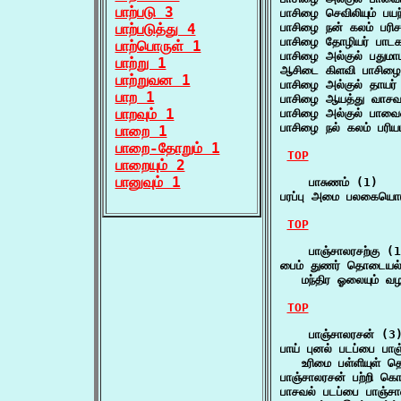
பாற்படு 3
பாசிழை செவிலியும் பய
பாற்படுத்து 4
பாசிழை நன் கலம் பரிச
பாசிழை தோழியர் பாடக
பாற்பொருள் 1
பாசிழை அல்குல் பதுமா
பாற்று 1
ஆசிடை கிளவி பாசிழை 
பாற்றுவன 1
பாசிழை அல்குல் தாயர்
பாற 1
பாசிழை ஆயத்து வாச
பாறவும் 1
பாசிழை அல்குல் பாவ
பாசிழை நல் கலம் பர
பாறை 1
பாறை-தோறும் 1
TOP
பாறையும் 2
பானுவும் 1
    பாசுணம் (1)

பரப்பு அமை பலகையொ
TOP
    பாஞ்சாலரசற்கு (1
பைம் துணர் தொடையல் ப
   மந்திர ஓலையும் வ
TOP
    பாஞ்சாலரசன் (3)
பாய் புனல் படப்பை பாஞ
   உரிமை பள்ளியுள்
பாஞ்சாலரசன் பற்றி க
பாசவல் படப்பை பாஞ்சா