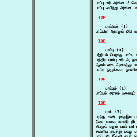
பாப்பு உரி அன்ன மீ
பாப்பு எயிற்று அன்ன
TOP
    பாம்பின் (1)

பாம்பின் தோலும் பீலி
TOP
    பாம்பு (4)

பற்றிடம் பெறாது பாம்
பத்திர பாம்பு உரி அ
ஆண்டகை அமைத்து பாம்
பாம்பு ஒழுக்காக ஓங்கி
TOP
    பாம்பும் (1)

பாம்பும் அரசும் பகையு
TOP
    பாய் (7)

பரந்து கண் புதைஇய பா
நிரை வளை மகளிர் நீர
சீயமும் ஏறும் பாய் பரி
தமனிய தடத்து பவழ ப
பாய் பரி இவுளி ஏயர்