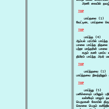
   அணி கையில் தவழ்ந
TOP
    பாய்தலை (1)

வேட்டிடை பாய்தலை 
TOP
    பாய்ந்த (4)

ஆம்பல் பரப்பில் பாய்
பசலை பாய்ந்த திதலை 
பற்றா மாந்தரின் பசலை ப
   கரும் கண் புலம்ப
திமிரம் பாய்ந்த அமர்
TOP
    பாய்ந்தவை (1)

பாய்ந்தவை நிலத்தினும் 
TOP
    பாய்ந்து (5)

பனிச்சையும் பயினும் பறி
   வள்ளியும் மரலும்
பெருமகன் கோயில் திர
கொலை பெரும் களிற்றின