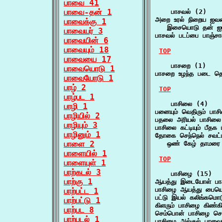
பாவை 41
பாவை-தன் 1
    பாசவல் (2)

அறை உரல் நிறைய ஐவன
பாவைக்கு 1
   இசையொடு தன் ஐயர்
பாவையர் 3
பாசவல் படப்பை பாஞ்ச
பாவையின் 6
பாவையும் 18
TOP
பாவையை 17
    பாசறை (1)

பாவையொடு 1
பாசறை உழந்த படை த
பாவையோடு 1
பாழ் 2
TOP
பாழ்பட 1
    பாசிலை (4)

பாழி 1
பனையும் வெதிரும் பா
பாழியில் 2
பதலை அரியல் பாசிலை
பாழியும் 3
பாசிலை கட்டியும் பீதக
பாழினும் 1
தோகை செந்நெல் சவட்ட
பாளை 2
   ஒண் கேழ் தாமரை 
பாளையில் 1
TOP
பாளையுள் 1
பாற்கடல் 3
    பாசிழை (15)

பாற்கு 1
ஆயத்து இடையோள் பா
பாசிழை ஆயத்து பைய
பாற்பட்ட 1
பட்டு இயல் கலிங்கமொ
பாற்பட்டு 1
கிளரும் பாசிழை கிண
பாற்பட 8
செம்பொன் பாசிழை செ
பாற்படல் 1
பாசிழை அல்குல் பாவைய