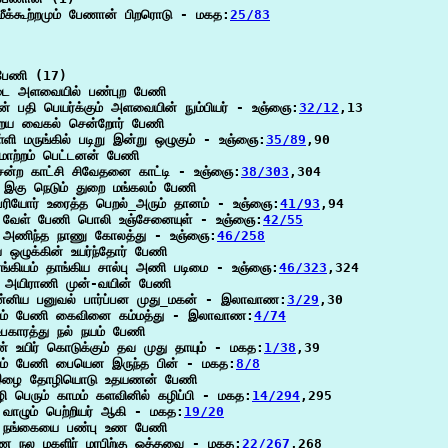
மீக்கூற்றமும் பேணான் பிறரொடு - மகத:
25/83
பேணி (17)

டை அளவையில் பண்புற பேணி

ன் பதி பெயர்க்கும் அளவையின் நும்பியர் - உஞ்ஞை:
32/12
,13

ைய வைகல் சென்றோர் பேணி

்ளி மருங்கில் படிறு இன்று ஒழுகும் - உஞ்ஞை:
35/89
,90

 மாற்றம் பெட்டனன் பேணி

ன்ற காட்சி சிவேதனை காட்டி - உஞ்ஞை:
38/303
,304

இகு நெடும் துறை மங்கலம் பேணி

ரியோர் உரைத்த பெறல்_அரும் தானம் - உஞ்ஞை:
41/93
,94

 வேள் பேணி பொலி உஞ்சேனையுள் - உஞ்ஞை:
42/55
 அணிந்த நாணு கோலத்து - உஞ்ஞை:
46/258
ய ஒழுக்கின் உயர்ந்தோர் பேணி

ங்கியம் தாங்கிய சால்பு அணி படிமை - உஞ்ஞை:
46/323
,324

அயிராணி முன்-வயின் பேணி

்னிய பனுவல் பார்ப்பன முது_மகன் - இலாவாண:
3/29
,30

வம் பேணி கைவினை கம்மத்து - இலாவாண:
4/74
உபகாரத்து நல் நயம் பேணி

் உயிர் கொடுக்கும் தவ முது தாயும் - மகத:
1/38
,39

ம் பேணி பையென இருந்த பின் - மகத:
8/8
இழை தோழியொடு உதயணன் பேணி

ி பெரும் காமம் களவினில் கழிப்பி - மகத:
14/294
,295

வாழும் பெற்றியர் ஆகி - மகத:
19/20
 நங்கையை பண்பு உண பேணி

 நல மகளிர் மரபிற்கு ஒத்தவை - மகத:
22/267
,268
