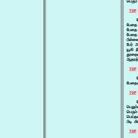
பெரும
TOP
    
பேதை 
பேதை 
பேதை 
பிள்
பேர்
யூகி 
தூதைய
ஆதரத்
TOP
    ப
பேதைக
TOP
    ப
பெது
பெரும
பெய்த
பிடி 
TOP