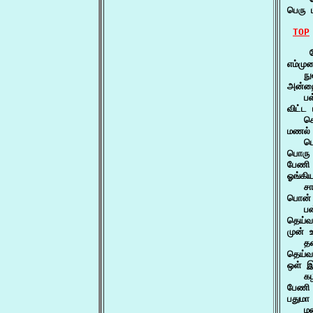
பெரு 
TOP
    
எம்மு
   நு
அன்ற
   பள
விட்ட
   செ
மணல் 
   பெ
பொரு
பேணி
ஓங்கி
   சா
பொன் 
   பன
தெய்
முன் 
   தன
தெய்வ
ஒள் 
   கழ
பேணி 
பதுமா
   மண