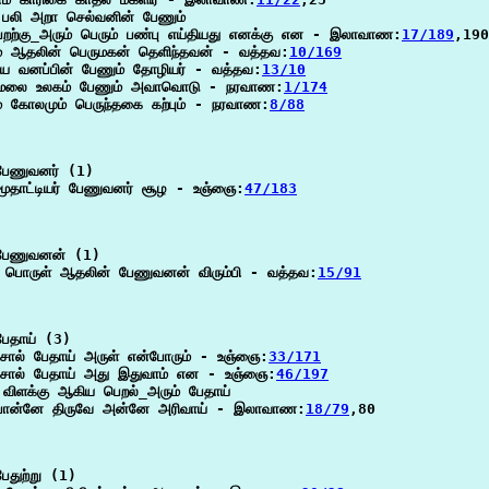
பு பலி அறா செல்வனின் பேணும்

றற்கு_அரும் பெரும் பண்பு எய்தியது எனக்கு என - இலாவாண:
17/189
,190

் ஆதலின் பெருமகன் தெளிந்தவன் - வத்தவ:
10/169
ிய வனப்பின் பேணும் தோழியர் - வத்தவ:
13/10
 மலை உலகம் பேணும் அவாவொடு - நரவாண:
1/174
் கோலமும் பெருந்தகை கற்பும் - நரவாண:
8/88
ேணுவனர் (1)

மூதாட்டியர் பேணுவனர் சூழ - உஞ்ஞை:
47/183
பேணுவனன் (1)

் பொருள் ஆதலின் பேணுவனன் விரும்பி - வத்தவ:
15/91
ேதாய் (3)

ொல் பேதாய் அருள் என்போரும் - உஞ்ஞை:
33/171
சொல் பேதாய் அது இதுவாம் என - உஞ்ஞை:
46/197
விளக்கு ஆகிய பெறல்_அரும் பேதாய்

ொன்னே திருவே அன்னே அரிவாய் - இலாவாண:
18/79
,80

ேதுற்று (1)
