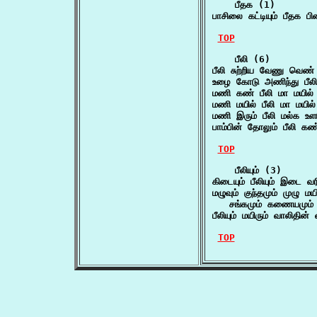
    பீதக (1)

பாசிலை கட்டியும் பீதக ப
TOP
    பீலி (6)

பீலி சுற்றிய வேணு வெண
உழை கோடு அணிந்து பீலி
மணி கண் பீலி மா மயில
மணி மயில் பீலி மா மய
மணி இரும் பீலி மல்க உ
பாம்பின் தோலும் பீலி க
TOP
    பீலியும் (3)

கிடையும் பீலியும் இடை வ
மழுவும் குந்தமும் முழு மயில்
   சங்கமும் கணையமும் 
பீலியும் மயிரும் வாலிதின
TOP