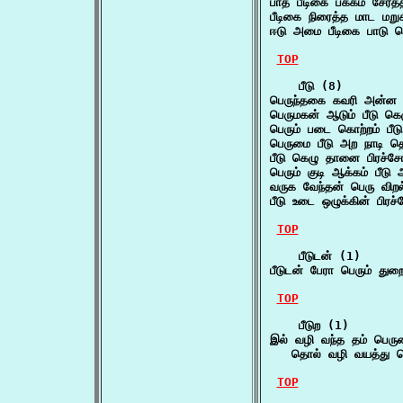
பாத பீடிகை பக்கம் சேர்த
பீடிகை நிரைத்த மாட மற
ஈடு அமை பீடிகை பாடு 
TOP
    பீடு (8)

பெருந்தகை கவரி அன்ன ப
பெருமகன் ஆடும் பீடு க
பெரும் படை கொற்றம் பீட
பெருமை பீடு அற நாடி த
பீடு கெழு தானை பிரச்
பெரும் குடி ஆக்கம் பீட
வருக வேந்தன் பெரு விற
பீடு உடை ஒழுக்கின் பி
TOP
    பீடுடன் (1)

பீடுடன் பேரா பெரும் து
TOP
    பீடுற (1)

இல் வழி வந்த தம் பெருமை
   தொல் வழி வயத்து
TOP