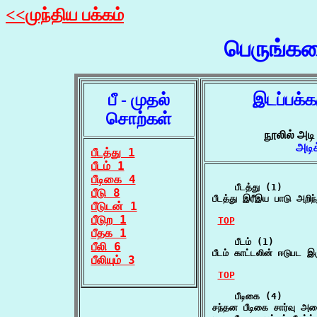
<<முந்திய பக்கம்
பெருங்க
பீ - முதல்
இடப்பக்
சொற்கள்
நூலில் அடி
அடி
பீடத்து 1
பீடம் 1
பீடிகை 4
    பீடத்து (1)

பீடு 8
பீடத்து இரீஇய பாடு அறிந
பீடுடன் 1
பீடுற 1
TOP
பீதக 1
    பீடம் (1)

பீலி 6
பீடம் காட்டலின் ஈடுபட 
பீலியும் 3
TOP
    பீடிகை (4)

சந்தன பீடிகை சார்வு 