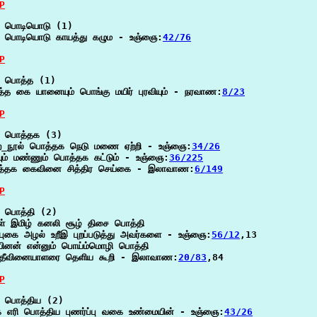
P
 பொடியொடு (1)

 பொடியொடு காயத்து கழும - உஞ்ஞை:
42/76
P
 பொத்த (1)

்த கை யானையும் பொங்கு மயிர் புரவியும் - நரவாண:
8/23
P
 பொத்தக (3)

ை_நூல் பொத்தக நெடு மணை ஏற்றி - உஞ்ஞை:
34/26
ியும் மண்ணும் பொத்தக கட்டும் - உஞ்ஞை:
36/225
்தக கைவினை சித்திர செய்கை - இலாவாண:
6/149
P
 பொத்தி (2)

் இமிழ் கனலி சூழ் திசை பொத்தி

புகை அழல் உறீஇ புறப்படுத்து அவர்களை - உஞ்ஞை:
56/12
,13

ினன் என்னும் பொய்ம்மொழி பொத்தி

தீவினையாளரை தெளிய கூறி - இலாவாண:
20/83
,84

P
 பொத்திய (2)

ை எரி பொத்திய புணர்ப்பு வகை உண்மையின் - உஞ்ஞை:
43/26