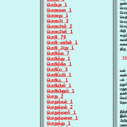
நண்
பொற்புற 1
பொத
பொறாதன 1
பொத
பொறாது 1
வெத
பொறாஅ 3
பொத
பொறாஅள் 2
பொத
மித
பொறாஅன் 1
கரு
பொறி 79
சுவ
பொறி-வயின் 1
கணை
பொறி_அறு 1
திர
பொறித்த 7
TO
பொறித்து 1
பொறித்தே 1
   
பொறிப்ப 3
வள்
பொறிப்படு 1
சுண
பொறிபட 1
பல்
நறு
பொறியின் 1
மது
பொறியினும் 1
தண்
பொறு 2
வெம
பொறுக்கல் 1
தொக
பொறுத்தல் 2
   
நித
பொறுத்தனர் 1
இன்
பொறுத்தனை 1
அமி
பொறுத்து 1
மணல