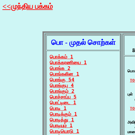
<<முந்திய பக்கம்
பொ - முதல் சொற்கள்
ந
பொக்கம் 1
பொக்கரணியை 1
   
பொங்க 2
பொக
பொங்கலின 1
பொங்கு 54
TO
பொங்குபு 4
   
பொங்கும் 2
புள்
பொச்சாப்பு 5
   
பொட்டிடை 1
பொடி 1
TO
பொடிக்கும் 1
   
பொடித்து 1
அவி
பொடியும் 1
   
பொடியொடு 1
மால