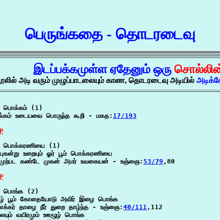
பெருங்கதை - தொடரடைவு
இடப்பக்கமுள்ள ஏதேனும் ஒரு
சொல்லி
ூலில் அடி வரும் முழுப்பாடலையும் காண, தொடரடைவு அடியில்
அடிக்
 பொக்கம் (1)

்கம் உடையவை பொருந்த கூறி - மகத:
17/193
P
 பொக்கரணியை (1)

 புகன்று உறையும் ஓர் பூம் பொக்கரணியை

முற்பட கண்டே முகன் அமர் உவகையன் - உஞ்ஞை:
53/79
,80

P
 பொங்க (2)

ழ் பூம் கோதையோடு அவிர் இழை பொங்க

எக்கர் தாழை நீர் துறை தாழ்ந்த - உஞ்ஞை:
40/111
,112

ையும் வயிரமும் ஊழூழ் பொங்க
