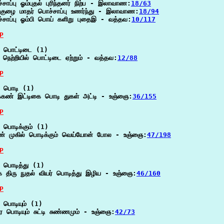
சாப்பு ஓம்புதல் புரிந்தனர் நிற்ப - இலாவாண:
18/63
் குழை மாதர் பொச்சாப்பு உணர்ந்து - இலாவாண:
18/94
்சாப்பு ஓம்பி பொய் களிறு புதைஇ - வத்தவ:
10/117
P
 பொட்டிடை (1)

ட நெற்றியில் பொட்டிடை ஏற்றும் - வத்தவ:
12/88
P
 பொடி (1)

க்கண் இட்டிகை பொடி துகள் அட்டி - உஞ்ஞை:
36/155
P
 பொடிக்கும் (1)

் முகில் பொடிக்கும் வெய்யோன் போல - உஞ்ஞை:
47/198
P
 பொடித்து (1)

க திரு நுதல் வியர் பொடித்து இழிய - உஞ்ஞை:
46/160
P
 பொடியும் (1)

தர பொடியும் சுட்டி சுண்ணமும் - உஞ்ஞை:
42/73