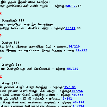
்_இல் குறவர் இதண் மிசை பொத்திய

ஆர துணியொடு கார் அகில் கழுமிய - உஞ்ஞை:
50/17
,18

P
 பொத்தினும் (1)

னும் முழையினும் காழ்_இல் பொத்தினும்

ஒளித்த வெம் படை வெளிப்பட ஏந்தி - உஞ்ஞை:
43/43
,44

P
 பொத்து (2)

்து இன்று அமைந்த புனைவிற்று ஆகி - உஞ்ஞை:
34/220
்து அகத்து உடையதாய் புனல் நின்று அறுத்து - மகத:
14/227
P
 பொத்தும் (1)

ு மர பொத்தும் புது மலர் பொய்கையும் - உஞ்ஞை:
55/107
P
 பொதி (17)

நீர் குவளை பெரும் பொதி அவிழ்ந்த - உஞ்ஞை:
35/184
 புரை தாமரை பொதி போது புல்லி அஃது - உஞ்ஞை:
40/256
ை மெல் அணை பொதி அவிழ்ந்து அன்ன - உஞ்ஞை:
40/333
 பூம் பந்தின் எதிர் நீர் எறிந்தும் - உஞ்ஞை:
42/191
் பொதி செம் வாய் காஞ்சனை உரைக்கும் - உஞ்ஞை:
46/174
 பொன் வள்ளத்து அமிழ்து பொதி அடிசில் - உஞ்ஞை:
46/294