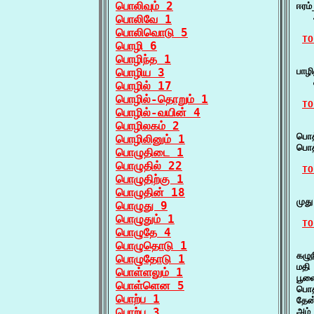
பொலிவும் 2
ஈரம
   
பொலிவே 1
பொலிவொடு 5
TO
பொழி 6
பொழிந்த 1
   
பொழிய 3
பாழி
   
பொழில் 17
பொழில்-தொறும் 1
TO
பொழில்-வயின் 4
பொழிலகம் 2
   
பொத
பொழிலினும் 1
பொத
பொழுதிடை 1
பொழுதில் 22
TO
பொழுதிற்கு 1
   
பொழுதின் 18
முத
பொழுது 9
பொழுதும் 1
TO
பொழுதே 4
பொழுதொடு 1
   
கழு
பொழுதோடு 1
மதி
பொள்ளலும் 1
பூள
பொள்ளென 5
பொதி
பொற்ப 1
தேன
பொற்பு 3
அம்