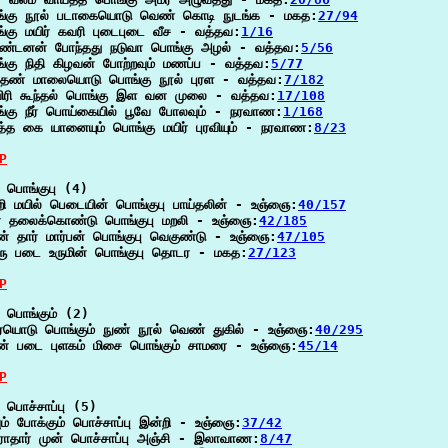
்கு நூல் படாகையொடு வெண் கொடி நுடங்க - மகத:
27/94
்கு மயிர் கவரி புடைபுடை வீச - வத்தவ:
1/16
்டனன் போந்தது நடுவா பொங்கு அழல் - வத்தவ:
5/56
்கு நிதி கிழவன் போற்றவும் மணப்ப - வத்தவ:
5/77
் தண் மாலையொடு பொங்கு நூல் புரள - வத்தவ:
7/182
விரி கூந்தல் பொங்கு இள வன முலை - வத்தவ:
17/108
்கு நீர் பொய்கையில் பூவே போலவும் - நரவாண:
1/168
்த கை யானையும் பொங்கு மயிர் புரவியும் - நரவாண:
8/23
P
 பொங்குபு (4)

ி மயில் பெடையின் பொங்குபு பாய்தலின் - உஞ்ஞை:
40/157
் தலைக்கொண்டு பொங்குபு மறலி - உஞ்ஞை:
42/185
் தார் மார்பன் பொங்குபு வெகுண்டு - உஞ்ஞை:
47/105
ு படை உருமின் பொங்குபு தொடர - மகத:
27/123
P
 பொங்கும் (2)

ையொடு பொங்கும் நுண் நூல் வெண் துகில் - உஞ்ஞை:
40/295
் படை புளகம் மிசை பொங்கும் சாமரை - உஞ்ஞை:
45/14
P
 பொச்சாப்பு (5)

வும் போக்கும் பொச்சாப்பு இன்றி - உஞ்ஞை:
37/42
ராதார் முன் பொச்சாப்பு அஞ்சி - இலாவாண:
8/47