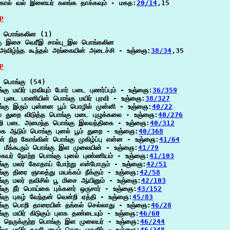
கால் வல் இளையர் கலங்க தாக்கவும் - மகத:
20/14
,15

P
 பொங்கலின (1)

கு இசை வெரீஇ சால்பு_இல பொங்கலின

அவிழ்ந்த கூந்தல் அங்கையின் அடைச்சி - உஞ்ஞை:
38/34
,35

P
 பொங்கு (54)

கு மயிர் புரவியும் போர் படை புணர்ப்பும் - உஞ்ஞை:
36/359
து புடை பாணியின் பொங்கு மயிர் புரவி - உஞ்ஞை:
38/327
்கு இரும் புன்னை பூம் பொழில் முன்னி - உஞ்ஞை:
40/22
ல் துறை விடுத்த பொங்கு மடை புழுக்கலை - உஞ்ஞை:
40/276
ி படை அமைந்த பொங்கு இலவந்திகை - உஞ்ஞை:
40/312
கை ஆடும் பொங்கு புனல் பூம் துறை - உஞ்ஞை:
40/368
் நிற கோங்கின் பொங்கு முகிழ்ப்பு என்ன - உஞ்ஞை:
41/64
பு மீக்கூரும் பொங்கு இள முலையின் - உஞ்ஞை:
41/79
கையர் நோற்ற பொங்கு புனல் புண்ணியம் - உஞ்ஞை:
41/103
்கு மலர் கோதாய் போற்று என்போரும் - உஞ்ஞை:
42/51
்கு திரை ஞாலத்து மயக்கம் நீக்கும் - உஞ்ஞை:
42/58
்கு மலர் தவிசில் பூ மிசை ஆயினும் - உஞ்ஞை:
42/103
்கு நீர் பொய்கை புக்கனர் ஒருசார் - உஞ்ஞை:
43/152
்கு புகழ் வேந்தன் வென்றி ஏத்தி - உஞ்ஞை:
45/83
்கு பொறி தாரையின் தங்கல் செல்லாது - உஞ்ஞை:
46/28
்கு மயிர் கிடுகும் புளக தண்டையும் - உஞ்ஞை:
46/60
பு நெருக்குற்ற பொங்கு இள முலையர் - உஞ்ஞை:
46/244
்கு மயிர் கவரி பைம் தொடி மகளிர் - உஞ்ஞை:
46/248