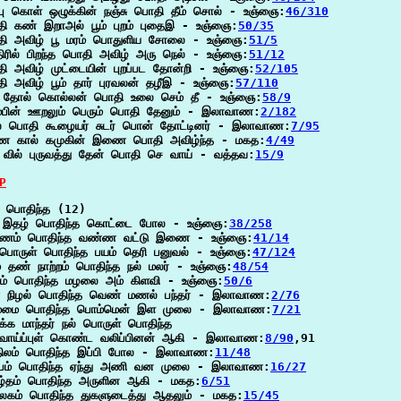
பு கொள் ஒழுக்கின் நஞ்சு பொதி தீம் சொல் - உஞ்ஞை:
46/310
ி கண் இறாஅல் பூம் புறம் புதைஇ - உஞ்ஞை:
50/35
ி அவிழ் பூ மரம் பொதுளிய சோலை - உஞ்ஞை:
51/5
ிரில் பிறந்த பொதி அவிழ் அரு நெல் - உஞ்ஞை:
51/12
ி அவிழ் முட்டையின் புறப்பட தோன்றி - உஞ்ஞை:
52/105
ி அவிழ் பூம் தார் புரவலன் தழீஇ - உஞ்ஞை:
57/110
ி தோல் கொல்லன் பொதி உலை செம் தீ - உஞ்ஞை:
58/9
ம்பின் ஊறலும் பெரும் பொதி தேனும் - இலாவாண:
2/182
ல் பொதி கூழையர் சுடர் பொன் தோட்டினர் - இலாவாண:
7/95
 கால் கமுகின் இணை பொதி அவிழ்ந்த - மகத:
4/49
ு வில் புருவத்து தேன் பொதி செ வாய் - வத்தவ:
15/9
P
 பொதிந்த (12)

 இதழ் பொதிந்த கொட்டை போல - உஞ்ஞை:
38/258
்ணம் பொதிந்த வண்ண வட்டு இணை - உஞ்ஞை:
41/14
 பொருள் பொதிந்த பயம் தெரி பனுவல் - உஞ்ஞை:
47/124
ம் தண் நாற்றம் பொதிந்த நல் மலர் - உஞ்ஞை:
48/54
ரம் பொதிந்த மழலை அம் கிளவி - உஞ்ஞை:
50/6
 நிழல் பொதிந்த வெண் மணல் பந்தர் - இலாவாண:
2/76
்மை பொதிந்த பொம்மென் இள முலை - இலாவாண:
7/21
்க மாந்தர் நல் பொருள் பொதிந்த

வாய்ப்புள் கொண்ட வலிப்பினன் ஆகி - இலாவாண:
8/90
,91

்திலம் பொதிந்த இப்பி போல - இலாவாண:
11/48
பம் பொதிந்த ஏந்து அணி வன முலை - இலாவாண:
16/27
ழ்தம் பொதிந்த அருளின ஆகி - மகத:
6/51
கம் பொதிந்த துகளுடைத்து ஆதலும் - மகத:
15/45