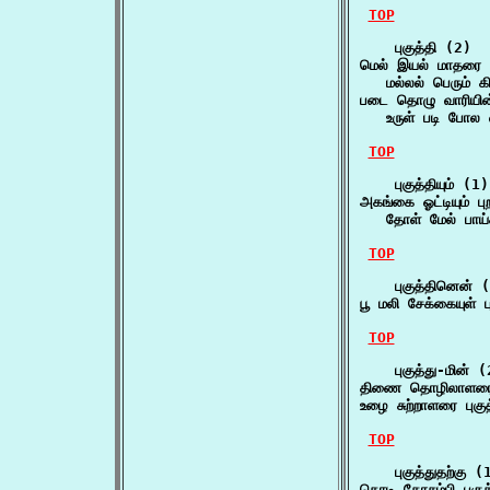
TOP
    புகுத்தி (2)

மெல் இயல் மாதரை உள
   மல்லல் பெரும்
படை தொழு வாரியின் 
   உருள் படி போல
TOP
    புகுத்தியும் (1)

அகங்கை ஓட்டியும் புறங
   தோள் மேல் பாய்ச
TOP
    புகுத்தினென் (
பூ மலி சேக்கையுள்
TOP
    புகுத்து-மின் (
திணை தொழிலாளரை ப
உழை சுற்றாளரை புக
TOP
    புகுத்துதற்கு (1
கொடி கோசம்பி புகு