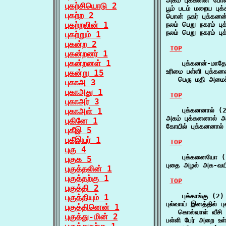
அகம் புக்கனன் போ
புகற்சியொடு 2
பூம் படம் மறைய பு
புகற்ற 2
பொன் நகர் புக்கன
புகற்றலின் 1
நலம் பெறு நகரம் 
நலம் பெறு நகரம் 
புகற்றும் 1
புகன்ற 2
TOP
புகன்றனர் 1
புகன்றனள் 1
    புக்கனன்-மாத
உரிமை பள்ளி புக்கன
புகன்று 15
   பெரு மதி அமைச்
புகாஅ 3
புகாஅது 1
TOP
புகாஅர் 3
புகாஅள் 1
    புக்கனனால் (2
அகம் புக்கனனால் 
புகினே 1
கோயில் புக்கனனால
புகீஇ 5
புகீஇயர் 1
TOP
புகு 4
    புக்கனையோ (1
புகுக 5
புதை அழல் அக-வ
புகுத்தலின் 1
புகுத்தற்கு 1
TOP
புகுத்தி 2
    புக்காங்கு (2)

புகுத்தியும் 1
புல்வாய் இனத்தில் புல
புகுத்தினென் 1
   கொல்வாள் வீசி 
புகுத்து-மின் 2
பள்ளி பேர் அறை உள்ள