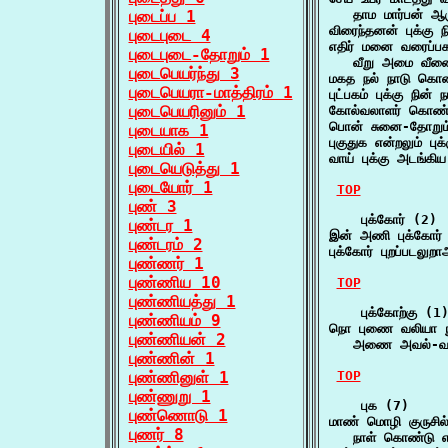
புடைப்ப 1
   தாம மார்பன் 
விரைந்தனன் புக்கு
புடைபுடை 4
எதிர் மனை வரைப்பகம
புடைபுடை-தோறும் 1
   வீறு அமை வீண
புடைபெயர்ந்து 3
மகத நல் நாடு கொண்
புடைபெயரா-மாத்திரம் 1
புட்பகம் புக்கு நின்
புடைபெயரினும் 1
கோல்வலாளர் கொண்ட
பொன் சுனை-தோறும் 
புடையாக 1
புகுதுக என்றலும் 
புடையில் 1
வாய் புக்கு அடங்க
புடையெடுத்து 1
புடையோர் 1
TOP
புண் 3
    புக்கோர் (2)

புண்டர 1
இன் அணி புக்கோர்
புண்டரம் 2
புக்கோர் புறப்படல
புண்ணர் 1
புண்ணிய 10
TOP
புண்ணியத்து 1
    புக்கோற்கு (1)
புண்ணியம் 9
நொ புணை வலியா நுரை
புண்ணியன் 2
   அணை அவல்-வயி
புண்ணின் 1
புண்ணினுள் 1
TOP
புண்ணுறு 1
    புக (7)

புண்ணொடு 1
மாண் மொழி குருசி
புணர் 8
   நாள் கொண்டு 