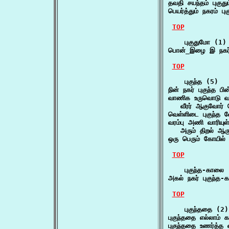
தவதி சயந்தம் புகுது
பெயர்த்தும் நகரம் ப
TOP
    புகுதுமோ (1)

பொன்_இழை இ நகர்
TOP
    புகுந்த (5)

நின் நகர் புகுந்த
வாணிக உருவொடு வந்
   வீரர் ஆகுவோர் வ
வெள்ளிடை புகுந்த
வரம்பு அணி வாரியுள் 
   அரும் திறல் ஆ
ஒரு பெரும் கோயில் 
TOP
    புகுந்த-காலை 
அகல் நகர் புகுந்
TOP
    புகுந்ததை (2)

புகுந்ததை எல்லாம்
புகுந்ததை உணர்த்த