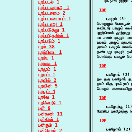
   புகழ்ச்சி முற்ற
புறப்படல் 1
புறப்படலுறாஅ 1
TOP
புறப்படாமை 2
புறப்படாமையும் 1
    புகழும் (8)

பொருளும் போகமும்
புறப்படாஅ 1
கண்டார் புகழும் கல
புறப்படுத்து 1
புறஞ்சொல் தூற்றாது
புறப்படுதலின் 1
மா சனம் புகழும் ம
புறப்படும் 1
உலகம் புகழும் உ
புறம் 38
ஞாலம் புகழும் சால
புறம்பிடை 1
தண்டாது புகழும் 
பொலிவும் புகழும் ப
புறம்பு 1
புறமாக 1
TOP
புறமும் 1
புறவம் 1
    புகழோய் (3)

நல தகு புகழோய் ந
புறவில் 2
நலம் மிகு புகழோய் 
புறவின் 5
பொருள் வகையாயினு
புறவும் 4
புறவே 1
TOP
புறவொடு 1
    புகழோற்கு (1)
புன் 9
போகிய புகழோற்கு
புன்கண் 11
புன்கின் 1
TOP
புன்கும் 1
    புகழோன் (2)

புன்சொல் 2