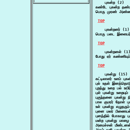
    புகன்ற (2)

கண்டே புகன்ற தண
பொரு முரண் அண்ணல
TOP
    புகன்றனர் (1)

பொரு படை இளையர் ப
TOP
    புகன்றனள் (1)
போது ஏர் கண்ணியு
TOP
    புகன்று (15)

கட்டிலாளர் உளம் பு
புல் உதள் இனத்தொட
புறத்து உறை பல் உய
புள் புகன்று உறையு
புகுந்தனை புகன்று
பால குமரர் தோள் ப
உள் புகன்று எழுத
புனை மலர் பிணையல
புனத்தில் போகாது 
மன்ற புகன்று மாழ
அமைச்சன் மீண்டனன
அகம் நனி புகன்று