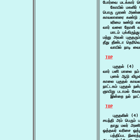
போர்வை மடக்கார் பொ
   கோயில் மகளிர
பொரு முரண் அண்ணல
காவலாளரை கண்டு இவ
   உரிமை உண்டு 
வார் வளை தோளி வந்த
   மாடம் புக்கிரு
மற்று அவள் புகுதரு
தீது தீண்டா தெரிவொட
   வாயில் நாடி வை
TOP
    புகுதல் (4)

வார் பனி மாலை நம் 
   புனல் ஆடு விழ
காலை புகுதல் கா
நாட்டகம் புகுதல் ந
ஞாயிறு படாமல் கோயில
   இன்றை நல் நாட்
TOP
    புகுதலின் (4)

சயந்தி அம் பெரும் ப
   தாது மலர் அணி
ஒத்தவர் வரிசை ஒத்து
   பத்திப்பட நிரை