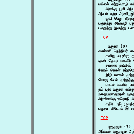
மல்லல் சுற்றமொடு கல
   அரக்கு பூமி ஆ
ஆயம் சுற்ற அணி_இழை
   ஒலி பெறு கீதத
புகுதந்து அவ்வழி ப
புகுதந்து இருந்து 
TOP
    புகுதர (8)

கண்ணி நெற்றியர் க
   களிறு வழங்கு
ஒண் தொடி மகளிர் க
   தானை தவிசில்
கோல் கொள் சுற்றமொட
   இடு மணல் முற்
பொரு வேல் முற்றத்து 
   பாடல் மகளிர் ப
நம் பதி புகுதர கங
உதையணகுமரன் புகு
அரசிளங்குமரரொடு அ
   கதிர் மதி முக
புகுதர விடோம் இ 
TOP
    புகுதரும் (7)

அப்பால் புகுதரும் 