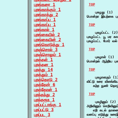
புறங்கரை 1
TOP
புறங்காக்கும் 1
    புகழது (1)

புறங்காத்து 2
பொன்றா இயற்கை பு
புறங்காப்ப 1
புறங்காப்பு 1
TOP
புறங்கால் 1
    புகழப்பட்ட (2)

புறங்கையில் 2
புகழப்பட்ட பூ மர 
புறங்கையின் 2
புகழப்பட்ட போர் வல
புறங்கொடுத்து 1
புறஞ்சொல் 3
TOP
புறஞ்சொலும் 1
    புகழாள் (1)

புறத்தள் 1
பொன்றல் ஆற்றிய ப
புறத்தன 1
புறத்து 14
TOP
புறத்தும் 1
    புகழாளரும் (1)
புறத்தொடு 2
விட்டு உரை விளங்கிய
புறத்தோர் 6
   கற்ற நுண் தொழ
புறத்தோன் 1
TOP
புறந்தந்து 2
புறந்தரூஉ 1
    புகழினும் (2)

புறப்பட்டாங்கு 1
அறிவினும் செறிவினும்
புறப்பட்டு 3
   எறி கடல் தானை
புறப்பட 3
வனப்பு எடுத்து உரை