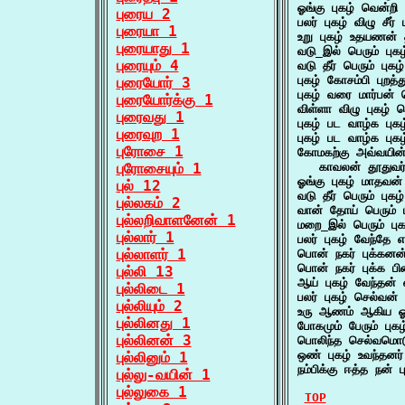
ஓங்கு புகழ் வென்ற
புரைய 2
பலர் புகழ் விழு ச
புரையா 1
உறு புகழ் உதயணன்
புரையாது 1
வடு_இல் பெரும் புக
புரையும் 4
வடு தீர் பெரும் பு
புகழ் கோசம்பி புறத
புரையோர் 3
புகழ் வரை மார்பன்
புரையோர்க்கு 1
விள்ளா விழு புகழ்
புரைவது 1
புகழ் பட வாழ்க புக
புரைவுற 1
புகழ் பட வாழ்க புக
புரோசை 1
கோமகற்கு அவ்வயின்
புரோசையும் 1
   காவலன் தூதுவர
ஓங்கு புகழ் மாதவன்
புல் 12
வடு தீர் பெரும் புக
புல்லகம் 2
வான் தோய் பெரும் 
புல்லறிவாளனேன் 1
மறை_இல் பெரும் ப
புல்லார் 1
பலர் புகழ் வேந்தே
புல்லாளர் 1
பொன் நகர் புக்கன
பொன் நகர் புக்க பி
புல்லி 13
ஆய் புகழ் வேந்தன
புல்லிடை 1
பலர் புகழ் செல்வ
புல்லியும் 2
உரு ஆணம் ஆகிய ஓங
புல்லினது 1
போகமும் பேரும் புக
புல்லினன் 3
பொலிந்த செல்வமொடு
ஒண் புகழ் உவந்தனர
புல்லினும் 1
நம்பிக்கு ஈத்த நன்
புல்லு-வயின் 1
புல்லுகை 1
TOP