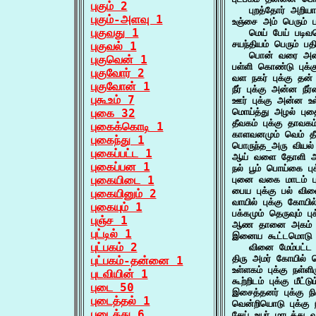
புகும் 2
   புறத்தோர் அற
புகும்-அளவு 1
உஞ்சை அம் பெரும் பத
புகுவது 1
   மெய் பேய் பட
சயந்தியம் பெரும் பத
புகுவல் 1
   பொன் வரை அன
புகுவென் 1
பள்ளி கொண்டு புக்
புகுவோர் 2
வள நகர் புக்கு த
புகுவோன் 1
நீர் புக்கு அன்ன 
புகூஉம் 7
ஊர் புக்கு அன்ன உ
புகை 32
மொய்த்து அழல் புத
தீவகம் புக்கு தாவ
புகைக்கொடி 1
காளவனமும் வெம் த
புகைந்து 1
பொருந்த_அரு வியல்
புகைப்பட்ட 1
ஆய் வளை தோளி அக
புகைப்பன 1
நல் பூம் பொய்கை ப
புகையிடை 1
புனை வகை மாடம் பு
பைய புக்கு பல் வி
புகையினும் 2
வாயில் புக்கு கோயி
புகையும் 1
பக்கமும் தெருவும் 
புஞ்ச 1
ஆண தானை அகம் புக
புட்டில் 1
இனைய கூட்டமொடு எ
புட்பகம் 2
   வினை மேம்பட்ட
திரு அமர் கோயில் 
புட்பகம்-தன்னை 1
உள்ளகம் புக்கு நள்ள
புடவியின் 1
கூற்றிடம் புக்கு மீட
புடை 50
இசைத்தனர் புக்கு ந
புடைத்தல் 1
வென்றியொடு புக்கு
புடைத்து 6
சேய் உயர் மாடத்து வாய