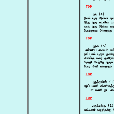
TOP
    புகு (4)

நிலம் புகு அன்ன ப
ஆறு புகு கடலின்
வாய் புகு அன்ன வ
போத்தரவு அமைந்து 
TOP
    புகுக (5)

பண்ணிய வையம் பள்
நாட்டகம் புகுக நண
பொங்கு மலர் தாரோ
மிகுதி வேந்தே புக
போர் அடு வருத்தம்
TOP
    புகுத்தலின் (1)
ஆய் மணி விளக்கத்து
   மா மணி தட கை 
TOP
    புகுத்தற்கு (1)

நாட்டகம் புகுத்தற்