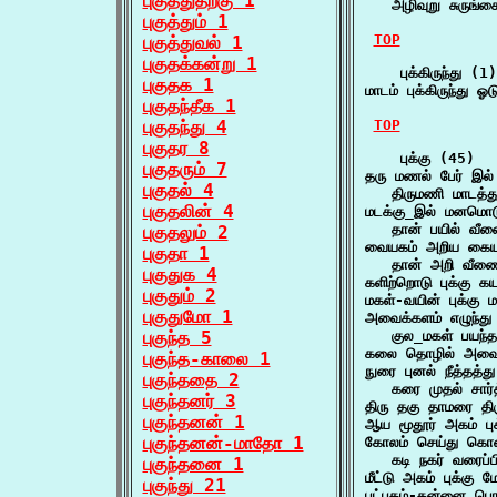
புகுத்துதற்கு 1
   அழிவுறு சுருங
புகுத்தும் 1
TOP
புகுத்துவல் 1
புகுதக்கன்று 1
    புக்கிருந்து (1)

புகுதக 1
மாடம் புக்கிருந்து
புகுதந்தீக 1
புகுதந்து 4
TOP
புகுதர 8
    புக்கு (45)

புகுதரும் 7
தரு மணல் பேர் இல் 
புகுதல் 4
   திருமணி மாடத்த
புகுதலின் 4
மடக்கு_இல் மனமொடு 
   தான் பயில் வீண
புகுதலும் 2
வையகம் அறிய கையகம
புகுதா 1
   தான் அறி வீண
புகுதுக 4
களிற்றொடு புக்கு 
புகுதும் 2
மகள்-வயின் புக்கு 
புகுதுமோ 1
அவைக்களம் எழுந்து க
புகுந்த 5
   குல_மகள் பயந்த
கலை தொழில் அவைய
புகுந்த-காலை 1
நுரை புனல் நீத்தத்து
புகுந்ததை 2
   கரை முதல் சார்
புகுந்தனர் 3
திரு தகு தாமரை திர
புகுந்தனன் 1
ஆய மூதூர் அகம் ப
புகுந்தனன்-மாதோ 1
கோலம் செய்து கொண்
   கடி நகர் வரைப
புகுந்தனை 1
மீட்டு அகம் புக்க
புகுந்து 21
புட்பகம்-தன்னை பொழ