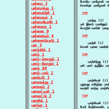
போகிய புகழோன் ப
புன்மை 2
பொன்றா புகழோன் 
புன்மைத்து 1
புன்மையின் 1
TOP
புன்மையும் 1
    புகற்கு (2)

புன்மையோரே 1
புள் இனம் புகலினும
புன்றாளக 1
பொழில்-வயின் புதை
புன்னை 9
புன்னையும் 4
TOP
புன்னையொடு 1
    புகற்சி (1)

புன 3
பொன் புனை மலரின
புனத்தில் 1
புனம் 1
TOP
புனம்-தொறும் 1
    புகற்சித்து (1)

புனம்-தோறும் 1
புன் புலம் தழீஇய ப
புனல் 60
புனல்-பால் 1
TOP
புனல்படு 1
    புகற்சியள் (2)

புனலகத்து 2
புதுவது மகிழ்ந்த ப
புனலகம் 2
கவற்சி கரந்த புகற
புனலாட்டின் 1
புனலாட்டு 2
TOP
புனலில் 1
    புகற்சியன் (1)

புனற்கு 1
போர் மேற்கொண்ட பு