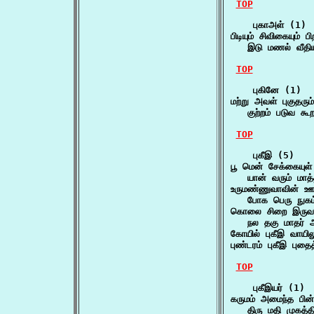
TOP
    புகாஅள் (1)

பிடியும் சிவிகையும் பி
   இடு மணல் வீதி
TOP
    புகினே (1)

மற்று அவள் புகுதரும்
   குற்றம் படுவ க
TOP
    புகீஇ (5)

பூ மென் சேக்கையுள
   யான் வரும் மாத
உருமண்ணுவாவின் ஊரக
   போக பெரு நுகம
கொலை சிறை இருவர
   நல தகு மாதர்
கோயில் புகீஇ வாயில
புண்டரம் புகீஇ பு
TOP
    புகீஇயர் (1)

கருமம் அமைந்த பின்
   திரு மதி முகத்