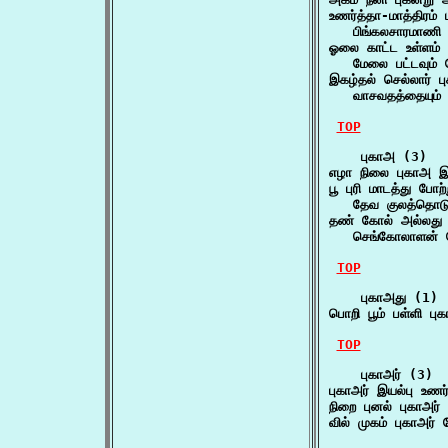
உணர்த்தா-மாத்திரம் 
   பிங்கலசாரமாணி
ஓலை காட்ட உள்ளம் ப
   மேலை பட்டவும் 
இகழ்தல் செல்லார் பு
   வாசவதத்தையும்
TOP
    புகாஅ (3)

எழா நிலை புகாஅ இன
பூ புரி மாடத்து போற
   தேவ குலத்தொடு
தண் கோல் அல்லது 
   செங்கோலாளன் 
TOP
    புகாஅது (1)

பொறி பூம் பள்ளி 
TOP
    புகாஅர் (3)

புகாஅர் இயல்பு உண
நிறை புனல் புகாஅர
வில் முகம் புகாஅர்