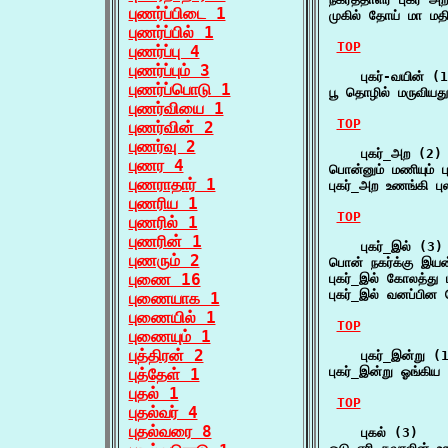
புணர்ப்பிடை 1
முகில் தோய் மா மதி
புணர்ப்பில் 1
TOP
புணர்ப்பு 4
புணர்ப்பும் 3
    புகர்-வயின் (1
புணர்ப்பொடு 1
பூ தொழில் மருவியத
புணர்வியை 1
TOP
புணர்வின் 2
புணர்வு 2
    புகர்_அற (2)

புணர 4
பொன்னும் மணியும் 
புணராதார் 1
புகர்_அற உணங்கி ப
புணரிய 1
TOP
புணரில் 1
புணரின் 1
    புகர்_இல் (3)

புணரும் 2
பொன் நகர்க்கு இயன
புணை 16
புகர்_இல் கோலத்த
புகர்_இல் வனப்பின
புணையாக 1
புணையில் 1
TOP
புணையும் 1
புத்திரன் 2
    புகர்_இன்று (1
புகர்_இன்று ஓங்கிய
புத்தேள் 1
புதல் 1
TOP
புதல்வர் 4
புதல்வரை 8
    புகல் (3)
