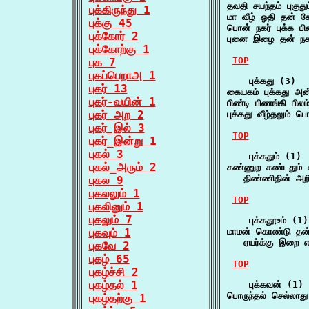
தவதி சயந்தம் புகுது
புக்கிருந்து 1
மா வீழ் ஓதி தன் க
புக்கு 45
பொன் நகர் புக்க பி
புக்கோர் 2
புனை இழை தன் நகர்
புக்கோற்கு 1
TOP
புக 7
புகப்பெறாஅ 1
    புக்கது (3)

புகர் 13
கையகம் புக்கது அ
புகர்-வயின் 1
பிண்டி பிணங்கி பில
புகர்_அற 2
புக்கது வீழ்தலும்
புகர்_இல் 3
TOP
புகர்_இன்று 1
புகல் 3
    புக்கதும் (1)

புகல்_அரும் 2
கண்ணுற கண்டதும் கரந
   திண்ணிதின் அறி
புகல 9
புகலலும் 1
TOP
புகலினும் 1
புகலும் 7
    புக்கதூஉம் (1)

புகவும் 1
மாமன் கொண்டு தன் ம
   ஏயர்க்கு இறை
புகவே 2
புகழ் 65
TOP
புகழ்ச்சி 2
புகழ்தல் 1
    புக்கவன் (1)

பொருந்தல் செல்லாத
புகழ்தற்கு 1