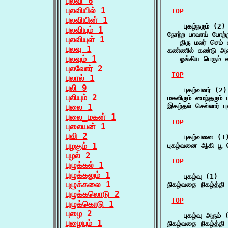
புலவி 6
புலவியில் 1
TOP
புலவியின் 1
    புகழ்நரும் (2)

புலவியும் 1
நோற்ற பாவாய் போற்று
புலவியுள் 1
   திரு மலர் செ
புலவு 1
கண்ணில் கண்டு அவன்
புலவும் 1
   ஓங்கிய பெரும்
புலவோர் 2
TOP
புலால் 1
புலி 9
    புகழ்வனர் (2)

புலியும் 2
மகளிரும் மைந்தரும
புலை 1
இகழ்தல் செல்லார் 
புலை_மகன் 1
TOP
புலையன் 1
புவி 2
    புகழ்வனை (1)
புழகும் 1
புகழ்வனை ஆகி பூ 
புழல் 2
TOP
புழுக்கல் 1
புழுக்கலும் 1
    புகழ்வு (1)

புழுக்கலை 1
நிகழ்வதை நிகழ்த்த
புழுக்கலொடு 2
TOP
புழுக்கொடு 1
புழை 2
    புகழ்வு_அரும் (
புழையும் 1
நிகழ்வதை நிகழ்த்த