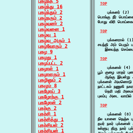
புகழ்ந்த 5
TOP
புகழ்ந்து 16
புகழ்ந்தும் 2
    புக்கனர் (2)

பொங்கு நீர் பொய்கை
புகழ்நரும் 2
போது விரி பொய்கையு
புகழ்வனர் 2
புகழ்வனை 1
TOP
புகழ்வு 1
புகழ்வு_அரும் 1
    புக்கனரால் (1)
சயந்தி அம் பெரும் பத
புகழ்வோரும் 2
   இயைந்த செம்ம
புகழ 9
புகழது 1
TOP
புகழப்பட்ட 2
    புக்கனள் (4)

புகழாள் 1
பூம் குழை மாதர் புன
புகழாளரும் 1
   ஆங்கு இயன்று 
புகழினும் 2
புக்கனள் அவனொடு 
புகழும் 8
நாட்டகம் நணுகி நகரம
புகழோய் 3
   தெரி மதி அமைச
புலம்பு அடை வாயில
புகழோற்கு 1
புகழோன் 2
TOP
புகற்கு 2
புகற்சி 1
    புக்கனன் (8)

புகற்சித்து 1
நீல யானை நெஞ்சு 
தமர் நகர் புக்கன
புகற்சியள் 2
உள்ளுபு திரு நகர் 
புகற்சியன் 1