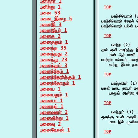
புனிற்றா 1
புனிற்று 1
TOP
புனை 53
    புகற்சியொடு (2
புனை_இழை 5
புகற்சியொடு சேறல்
புனைஇ 3
புகற்சியொடு புல்ல
புனைஇயர் 1
புனைக 2
TOP
புனைதலும் 1
    புகற்ற (2)

புனைந்த 35
தன் ஒளி சமழ்த்து இ
புனைந்தது 2
   மண் ஆர் மணி 
புனைந்து 23
மாற்றம் எல்லாம் மனத்
   கூற்று இயல் 
புனைந்தும் 3
புனைந்தேம் 1
TOP
புனைந்தோர்க்கும் 1
புனைந்தோரும் 1
    புகற்றலின் (1)

புனைய 1
மகள் உடை தாயர் மனத
   யானும் அன்றே 
புனையலும் 1
புனையா 1
TOP
புனையும் 1
புனைவனர் 2
    புகற்றும் (1)

ஒருங்கு உடன் கஞலி உள
புனைவிற்று 1
   மாசு_இல் முனி
புனைவு 2
புனைவோன் 1
TOP