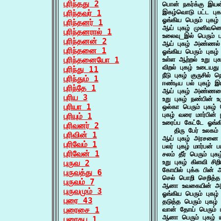
புரிந்தது 2
பொன் நகர்க்கு இயன
புரிந்தவர் 1
இகழ்வொடு பட்ட ப
ஓங்கிய பெரும் புக
புரிந்தனர் 1
ஆய் புகழ் முனிவ
புரிந்தனரால் 1
உலைவு_இல் பெரும் 
புரிந்தனன் 2
ஆய் புகழ் அண்ணல்
புரிந்தனை 1
ஓங்கிய பெரும் புக
புரிந்தனையோ 1
உள்ள ஆற்றல் உறு பு
விறல் புகழ் உடையத
புரிந்து 11
நீடு புகழ் குருசில
புரிந்தும் 1
ஈண்டிய பல் புகழ் இ
புரிந்தே 1
ஆய் புகழ் அண்ணல
புரிய 3
உறு புகழ் நண்பின்
புரியா 1
ஒல்கா பெரும் புகழ
புகழ் வரை மார்பின
புரியும் 1
உரைப்ப கேட்டே ஓங்கி
புரிவனர் 2
   திரு பேர் உலக
புரிவின் 1
ஆய் புகழ் அரசனை 
புரிவேம் 1
பலர் புகழ் மார்பன்
புரிவேன் 1
சலம் தீர் பெரும் ப
புருவ 2
உறு புகழ் கிளவி ச
கோயில் புக்க பின்
புருவத்து 6
செல் பொறி செறித்
புருவம் 7
ஆனா உவகையின் அம
புருவமும் 3
ஓங்கிய பெரும் பு
புரை 43
தடுத்த பெரும் புகழ
புரைசை 1
வான் தோய் பெரும் 
ஆனா பெரும் புகழ் 
புரைதபு 1