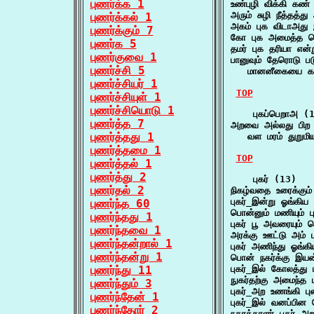
புணர்க்க 1
உண்புழி விக்கி கண
அரும் சுழி நீத்தத
புணர்க்கல் 1
அகம் புக விடாஅது
புணர்க்கும் 7
கோ புக அமைத்த கொ
புணர்க 5
தமர் புக தரியா என
புணர்குவை 1
பானுவும் தேரொடு ப
புணர்ச்சி 5
   மானனீகையை கா
புணர்ச்சியர் 1
TOP
புணர்ச்சியுள் 1
புணர்ச்சியொடு 1
    புகப்பெறாஅ (1
புணர்த்த 7
அறவை அல்லது பிற ப
புணர்த்தது 1
   வள மரம் துறும
புணர்த்தமை 1
TOP
புணர்த்தல் 1
புணர்த்து 2
    புகர் (13)

புணர்தல் 2
நிகழ்வதை உரைக்கும
புகர்_இன்று ஓங்கிய
புணர்ந்த 60
பொன்னும் மணியும் 
புணர்ந்தது 1
புகர் பூ அவரையும்
புணர்ந்தவை 1
அரக்கு ஊட்டு அம் 
புணர்ந்தன்றால் 1
புகர் அணிந்து ஓங்க
புணர்ந்தன்று 1
பொன் நகர்க்கு இயன
புணர்ந்து 11
புகர்_இல் கோலத்த
நுகர்தற்கு அமைந்த
புணர்ந்தும் 3
புகர்_அற உணங்கி ப
புணர்ந்தேன் 1
புகர்_இல் வனப்பின
புணர்ந்தோர் 2
நகரத்தாளர் புகர் அ