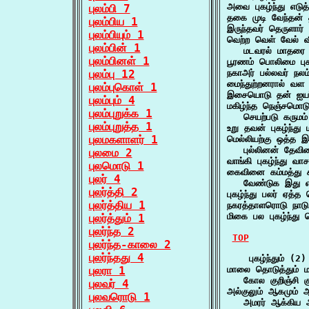
அவை புகழ்ந்து எடு
புலம்பி 7
தகை முடி வேந்தன் த
புலம்பிய 1
இருந்தவர் தெருளார்
புலம்பியும் 1
வெற்ற வெள் வேல் வீரி
புலம்பின் 1
   மடவரல் மாதரை 
புலம்பினள் 1
பூரணம் பொலிமை புக
புலம்பு 12
நகாஅர் பல்லவர் நலம
மைந்துற்றனரால் வ
புலம்புகொள் 1
இசையொடு தன் ஐயர் 
புலம்பும் 4
மகிழ்ந்த நெஞ்சமொடு
புலம்புறுக்க 1
   செயற்படு கருமம
புலம்புறுத்த 1
உறு தவன் புகழ்ந்த
புலமகளாளர் 1
மெல்லியற்கு ஒத்த இ
   புல்லினன் தேவ
புலமை 2
வாங்கி புகழ்ந்து வ
புலமொடு 1
கைவினை கம்மத்து கதிர
புலர் 4
   வேண்டுக இது 
புலர்த்தி 2
புகழ்ந்து பலர் ஏத
புலர்த்திய 1
நகரத்தாளரொடு நாடு
மிகை பல புகழ்ந்
புலர்த்தும் 1
புலர்ந்த 2
TOP
புலர்ந்த-காலை 2
புலர்ந்தது 4
    புகழ்ந்தும் (2)

புலரா 1
மாலை தொடுத்தும் மல
   கோல குறிஞ்சி 
புலவர் 4
அல்குலும் ஆகமும் ஆற்
புலவரொடு 1
   அமரர் ஆக்கிய 