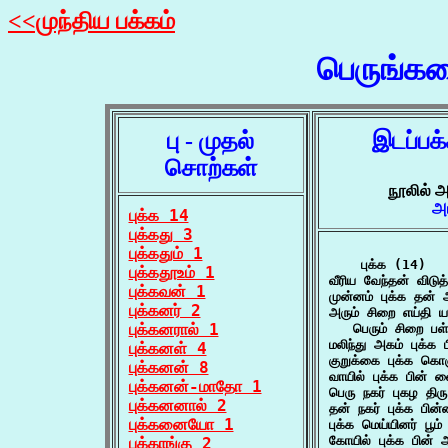
<<முந்திய பக்கம்
பெருங்க
பு - முதல்
இடப்பக
சொற்கள்
நூலில் அ
அ
புக்க 14
புக்கது 3
புக்கதும் 1
    புக்க (14)

புக்கதூஉம் 1
வீரிய வேந்தன் விடு
புக்கவன் 1
முன்னம் புக்க தன்
புக்கனர் 2
அரும் சிறை எய்தி யா
புக்கனரால் 1
   பெரும் சிறை பள
மலிந்து அகம் புக
புக்கனள் 4
குறுக்கை புக்க 
புக்கனன் 8
வாயில் புக்க பின் 
புக்கனன்-மாதோ 1
பெரு நகர் புகழ திர
புக்கனனால் 2
தன் நகர் புக்க பி
புக்கனையோ 1
புக்க மெய்யினர் பூம
கோயில் புக்க பின்
புக்காங்கு 2