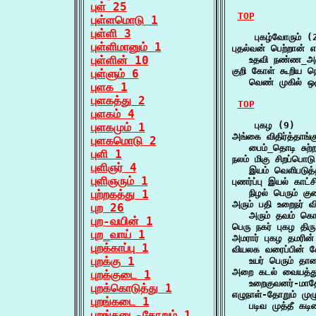
புள் 25
TOP
புள்ளமொடு 1
புள்ளி 3
    புகழ்வோரும் (2
புள்ளிமானும் 1
புதல்வன் பெற்றான் எ
புள்ளின் 10
   உதவி நண்ண_அர
குறி கோள் கூறிய நெற
புள்ளும் 6
   வெண் முகில் ஒ
புளக 1
புளகத்து 2
TOP
புளகம் 4
    புகழ (9)

புளகமும் 1
அங்கை விதிர்த்தாங்
புளகமொடு 2
   பைம்_தொடி சுற்
புளி 1
நலம் மிகு சிறப்பொட
புளிஞர் 4
   இயம் வெளிபடுத
புளிஞரும் 1
புணர்ப்பு இயல் காட்
புற்றகத்து 1
   நிழல் பெரும் க
அரும் பதி உறைநர் விரு
புற 26
   அரும் தவம் கொட
புற-வயின் 1
பெரு நகர் புகழ திர
புற_வாய் 1
அமரார் புகழ தமரின
புறக்காப்பு 1
வியலக வரைப்பின் கே
புறக்கு 1
   உயர் பெரும் த
அறை கடல் வையத்து
புறக்குடை 1
   உறைகுவனர்-மாத
புறக்கொடுத்து 1
எழுநாள்-தோறும் முழு
புறங்கடை 1
   படிவ முத்தீ க
புறங்கடை-தோறும் 1