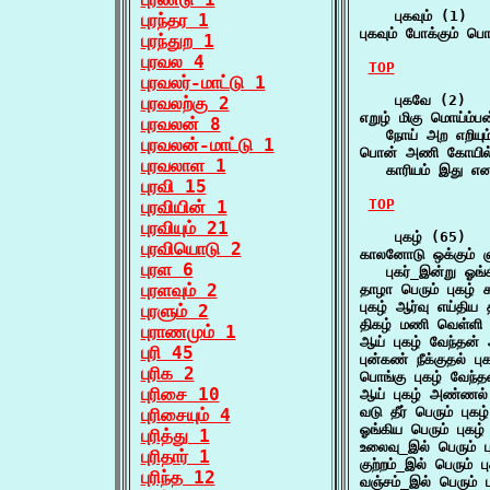
    புகவும் (1)

புரந்தர 1
புகவும் போக்கும் ப
புரந்துற 1
புரவல 4
TOP
புரவலர்-மாட்டு 1
    புகவே (2)

புரவலற்கு 2
எறுழ் மிகு மொய்ம்பன
புரவலன் 8
   நோய் அற எறியும
புரவலன்-மாட்டு 1
பொன் அணி கோயில்
புரவலாள 1
   காரியம் இது என
புரவி 15
TOP
புரவியின் 1
புரவியும் 21
    புகழ் (65)

புரவியொடு 2
காலனோடு ஒக்கும் ஞா
புரள 6
   புகர்_இன்று ஓங
புரளவும் 2
தாழா பெரும் புகழ்
புகழ் ஆர்வு எய்திய
புரளும் 2
திகழ் மணி வெள்ளி 
புராணமும் 1
ஆய் புகழ் வேந்தன
புரி 45
புன்கண் நீக்குதல் 
புரிக 2
பொங்கு புகழ் வேந்
புரிசை 10
ஆய் புகழ் அண்ணல்
வடு தீர் பெரும் ப
புரிசையும் 4
ஓங்கிய பெரும் புக
புரித்து 1
உலைவு_இல் பெரும் ப
புரிதார் 1
குற்றம்_இல் பெரும்
புரிந்த 12
வஞ்சம்_இல் பெரும்