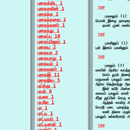
புதைத்திட 1
TOP
புதைதலின் 1
புதைந்த 2
    புகலலும் (1)

புதைந்தவை 1
பொன்_இழை தாயுழை
புதைந்தனர் 1
   தான் முன் கண்
புதைந்து 1
TOP
புதைப்ப 10
புதைப்பினும் 1
    புகலினும் (1)

புதைய 2
புள் இனம் புகலினும
புதையா 2
TOP
புதையாது 1
புதையும் 1
    புகலும் (7)

புதைவனர் 1
வாயில் ஆகிய வயந்தக
புதைஇ 11
   செம் நூல் நிணந்
மருமகன் புகலும் ம
புதைஇய 5
ஆர்வ நெஞ்சத்து ஆவத
புய்த்து 1
   இன் உயிர் அன்
புயல் 6
கலவம் புகலும் கா
புயலா 1
சீற்ற துப்பின் செரு எ
புயலே 1
   ஆற்றல் சான்ற 
புர 1
பொறி படை புதைந்த க
   எண் திசை மருங
புரட்டி 1
புகலும் உள்ளமோடு
புரட்டியும் 1
புரட்டினன் 1
TOP
புரண்டு 1