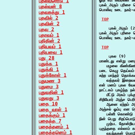
புதல்வரொடு 1
ஓடு எரி கவரலின் ஊ
புகல்_அரும் புரிசை
புதல்வன் 8
பொலிவு உடை நகர்-வ
புதவகத்து 1
புதவில் 2
TOP
புதவின் 2
    புகல்_அரும் (2
புதவு 2
புகல்_அரும் புரிசை
புதாவும் 1
பொலிவு உடை நகர்-வ
புதிதின் 2
புதியவும் 1
TOP
புதியவை 1
    புகல (9)

புது 28
மாண்டது என்று மனத்
புதுக்க 1
   மழலை கிண்கிண
புதுக்கி 1
படை கெழு தெய்வம் 
புதுக்கோள் 1
சுற்ற மாந்தர் தொக்கன
புதுமண 3
   வத்தவர் இறைவ
என் மனம் புகல வ
புதுமை 3
நாட்டகம் புகழ்ந்த நல்
புதுவதின் 1
   மீட்டு அகம் ப
புதுவது 3
சிறியோர் அஞ்ச பெரி
புதை 10
   ஆனை ஏற்றம் அ
புதை_வாள் 1
அஞ்சல் ஓம்பு என நெ
   பள்ளி கொண்டு ப
புதைக்கும் 1
நின் பெறு சிறப்பொடு
புதைத்த 7
   முற்பட தோன்றி
புதைத்தனம் 1
புகுந்ததை எல்லாம் 
புதைத்தனெம் 1
   வயந்தகன் மொழி