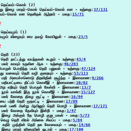
தெய்வம்-கொல் (2)

ுந்து இழை மாதர்-கொல் தெய்வம்-கொல் என - உஞ்ஞை:
37/131
்வம்-கொல் என தெளிதல் ஆற்றார் - மகத:
15/71
P
தெய்வமும் (1)

வமும் விழையும் மை தவழ் கோயிலுள் - மகத:
23/5
P
தெரி (23)

 தெரி நாட்டத்து வயந்தகன் கூறும் - உஞ்ஞை:
43/4
 மலர் காவும் உருவின ஆக - உஞ்ஞை:
46/283
பொருள் பொதிந்த பயம் தெரி பனுவல் - உஞ்ஞை:
47/124
து வகையும் தெரி வழி குறையும் - உஞ்ஞை:
53/113
ி மதி அமைச்சனொடு திறவிதின் சூழ்ந்த - இலாவாண:
9/266
 மதியாட்டியை திட்பம் கொளீஇ - இலாவாண:
10/82
_அற எறியும் தெரி பொருள் கேள்வி - இலாவாண:
13/7
ி நூல் வாங்கி இரு நூல் கொளீஇ - இலாவாண:
15/127
ி மலர் கோதை திகழ சூட்டி - இலாவாண:
16/94
யை பற்றி தெரி மூதாட்டி - இலாவாண:
17/89
ுமான் பணி அன்று ஆயினும் தெரி மொழி - இலாவாண:
17/171
 மலர் கோதை தேவியும் இன்றி - மகத:
1/47
ி இழை அல்குல் தே மொழி குறு_மகள் - மகத:
5/73
கெழு தெரி விரல் அங்கை சிவப்ப - மகத:
5/84
் கதிர் முத்தின் தெரி நல கோவையும் - மகத:
14/66
 இழை மாதர் உரிமையின் ஓடாள் - மகத:
17/100