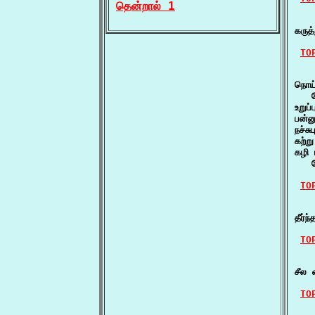
தென்றால் 1
    
கரு
TO
    
நொய்
   ம
உறுப
பன்ன
நச்ச
கற்ற
கழி 
   க
TO
    
தீர்
TO
    
சீல 
TO
    