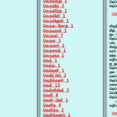
தெருவத்து 1
தெய்
தெருவில் 2
தெய
தெருவிற்று 1
TO
தெருவின் 1
தெருவினுள் 1
    
தெருவு-தோறு 1
விழு
தெருவுகள் 1
தீது
ஐய க
தெருவும் 7
தெய்
தெருள 3
படை 
தெருளார் 1
சீலத
தெருளாள் 1
வாய்
தெருளுற 1
தந்
வழிப
தெவ் 1
ஐ_ஒ
தெவ்வ 1
தெய
தெவ்வன் 1
குல 
தெவிட்டும் 2
வனப்
தெழித்தனர் 1
தெய
வகை
தெள் 13
தெய
தெள்ளிதின் 2
செய
தெளி 8
தெய்வ
தெளி-மின் 1
   ப
தெளிக 4
வழிப
தெளித்த 2
TO
தெளித்தனம் 1