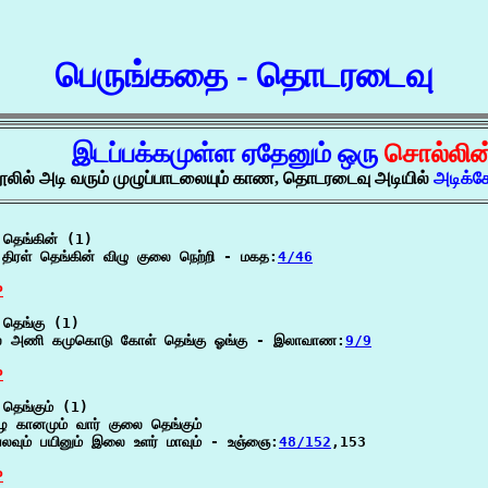
பெருங்கதை - தொடரடைவு
இடப்பக்கமுள்ள ஏதேனும் ஒரு
சொல்லின
ூலில் அடி வரும் முழுப்பாடலையும் காண, தொடரடைவு அடியில்
அடிக்க
தெங்கின் (1)

 திரள் தெங்கின் விழு குலை நெற்றி - மகத:
4/46
P
தெங்கு (1)

ை அணி கமுகொடு கோள் தெங்கு ஓங்கு - இலாவாண:
9/9
P
தெங்கும் (1)

 கானமும் வார் குலை தெங்கும்

லவும் பயினும் இலை உளர் மாவும் - உஞ்ஞை:
48/152
,153

P