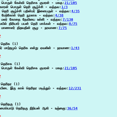
 பொருள் கேள்வி தெரிசக குமரன் - மகத:
21/105
காரன் பொருள் தெரி சூழ்ச்சி - வத்தவ:
1/3
 தெரி சூழ்ச்சி பதின்மர் இளையருள் - வத்தவ:
4/35
ம மேற்கோள் தெரி நூலாக - வத்தவ:
4/38
ி மலர் கோதை தேவியை உள்ளி - வத்தவ:
7/130
யில் திரியார் பயன் தெரி மாக்கள் - வத்தவ:
8/75
ி மாணாளர் திறவதின் சூழ - நரவாண:
7/75
P
தெரிக (1)

ர் மாற்றமும் தெரிக என்று ஏவலின் - நரவாண:
1/43
P
தெரிசக (1)

 பொருள் கேள்வி தெரிசக குமரன் - மகத:
21/105
P
தெரிதர (1)

ிடை இரு கால் தெரிதர மடித்தும் - வத்தவ:
12/231
P
தெரிதரு (1)

ைமையொடு தெரிதரு நீதியன் ஆகி - உஞ்ஞை:
36/54
P