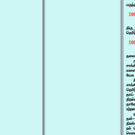
மருந
TO
    
திரு
தெரி
TO
    
தலைக
   ம
சாங்
வளைத
வேக 
   
சாங்
தெரி
தாய
திறல
தான
உற்ற
   
தன்-
திண்
நல் 
செலவ