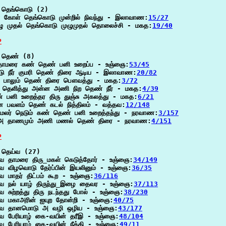
 தெங்கொடு (2)

ர் கோள் தெங்கொடு முன்றில் நிவந்து - இலாவாண:
15/27
ு முதல் தெங்கொடு முழுமுதல் தொலைச்சி - மகத:
19/40
P
 தெண் (8)

்தாமரை கண் தெண் பனி உறைப்ப - உஞ்ஞை:
53/45
டு நீர் குமரி தெண் திரை ஆடிய - இலாவாண:
20/82
்க பாலும் தெண் திரை பௌவத்து - மகத:
3/72
 தெளித்து அன்ன அணி நிற தெண் நீர் - மகத:
4/39
 பனி உறைத்தர திரு துஞ்சு அகலத்து - மகத:
6/21
 பவளம் தெண் கடல் நித்திலம் - வத்தவ:
12/148
 மலர் நெடும் கண் தெண் பனி உறைத்தந்து - நரவாண:
3/157
அ தாணமும் அணி மணல் தெண் திரை - நரவாண:
4/151
P
 தெய்வ (27)

வ தாமரை திரு_மகள் கெடுத்தோர் - உஞ்ஞை:
34/149
வ விழவொடு தேர்ப்பின் இயலினும் - உஞ்ஞை:
36/35
வ மாதர் திட்பம் கூற - உஞ்ஞை:
36/116
வ நல் யாழ் திருந்து_இழை தைவர - உஞ்ஞை:
37/113
வ சுற்றத்து திரு நடந்தது போல் - உஞ்ஞை:
38/230
்வ மகாஅரின் ஐயுற தோன்றி - உஞ்ஞை:
40/75
்வ தானமொடு அ வழி ஒழிய - உஞ்ஞை:
43/177
வ பேரியாழ் கை-வயின் தரீஇ - உஞ்ஞை:
48/104
வ பேரியாழ் கை-வயின் நீக்கி - உஞ்ஞை:
49/11