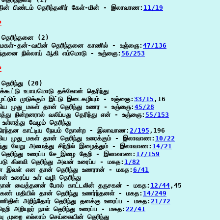
்தின் பிண்டம் தெரிந்தனிர் கேள்-மின் - இலாவாண:
11/19
P
தெரிந்தனை (2)

_மகள்-தன்-வயின் தெரிந்தனை காணில் - உஞ்ஞை:
47/136
ந்தனை நில்லாய் ஆகி எம்மொடு - உஞ்ஞை:
56/253
P
தெரிந்து (20)

்கூட்டு உபாயமொடு தக்கோன் தெரிந்து

ுட்டும் முடுக்கும் இட்டு இடைகழியும் - உஞ்ஞை:
33/15
,16

கிய முது_மகள் தான் தெரிந்து உணர - உஞ்ஞை:
45/28
்து நின்றனரால் வலிப்பது தெரிந்து என் - உஞ்ஞை:
55/153
உள்ளத்து வேழம் தெரிந்து

நிரந்தன காட்டிய நேயம் தோன்ற - இலாவாண:
2/195
,196

கிய முது_மகள் தான் தெரிந்து உரைக்கும் - இலாவாண:
10/22
ந்து வேறு அமைத்து சிற்றில் இழைத்தும் - இலாவாண:
14/21
் தெரிந்து உரைப்ப சே_இழை தேறி - இலாவாண:
17/159
்படு கிளவி தெரிந்து அவன் உரைப்ப - மகத:
1/82
ே இவள் என தான் தெரிந்து உணரான் - மகத:
6/41
னன் உரைப்ப உள் வழி தெரிந்து

தான் வைத்தனன் போல் காட்டலின் தருசகன் - மகத:
12/44
,45

கண் மதியில் தான் தெரிந்து உணர்ந்தனள் - மகத:
14/249
ணிதின் அறிந்தோர் தெரிந்து தனக்கு உரைப்ப - மகத:
21/72
நெறி அறியுநர் நாள் தெரிந்து உரைப்ப - மகத:
22/41
ு முறை எல்லாம் செய்கையின் தெரிந்து
