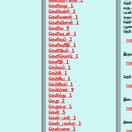
தெளியும்-கால் 1
தெரி
தெளிவது 1
வருட
தெளிவனர் 1
பயன்
தெளிவனன் 1
கரு
தெளிவினன் 1
தெர
பழமை
தெளிவு 9
தெர
தெளிவுடன் 1
தெளிவும் 2
TO
தெளிவுறீஇ 1
    
தெளிவேம் 1
இருவ
தெளிவொடு 1
தெளீஇ 1
TO
தெற்கும் 1
    
தெற்றி 1
தெரி
தெற்றிய 1
தெற்றியும் 1
TO
தெற்றென 9
தெறித்து 1
    
இடைய
தெறு 2
தெறுதரு 1
TO
தென் 5
தென்-பால் 1
    
நில
தென்_புலக்கு 1
தென்மலை 1
TO