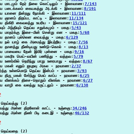
வ மாடமும் தேர் நிலை கொட்டிலும் - இலாவாண:
7/143
்வ படைக்கலம் கையகத்து அடக்கி - இலாவாண:
8/191
்வ யானை நின்றது நோக்கி - இலாவாண:
11/111
வ ஞானம் திறம்பட காட்டி - இலாவாண:
11/134
்வ திகிரி கைவலத்து உயரிய - இலாவாண:
15/121
வும் அந்தியும் தெய்வ சதுக்கமும் - மகத:
5/43
வ மாதர்க்கு இசை-மின் சென்று என - மகத:
5/68
்வ தானம் புல்லென வையத்து - மகத:
6/129
்வ நல் யாழ் கை அமைத்து இயற்றிய - மகத:
7/56
வ தானத்து தீண்டியது உண்டு-கொல் - மகத:
8/13
்வ பாவையை தேன் இமிர் புன்னை - மகத:
9/16
வ மகடூஉ மெய்-வயின் பணித்து - வத்தவ:
5/79
வ உணர்வில் தெரிந்து மாறு உரையாது - வத்தவ:
8/67
்வ மகன் எனும் ஐயுறவு அகல - நரவாண:
2/37
ர்த்த உள்ளமொடு தெய்வ இன்பம் - நரவாண:
3/93
வ திரு_மகள் சேர்ந்து மெய் காப்ப - நரவாண:
6/25
்வ விளக்கம் திசை-தொறும் விளங்க - நரவாண:
6/27
வ வாழி கை வலத்து உருட்டலும் - நரவாண:
6/138
P
தெய்வத்து (2)

்வத்து அன்ன திறலோன் காட்ட - உஞ்ஞை:
34/246
்வத்து அன்ன திண் பிடி கடைஇ - உஞ்ஞை:
46/132
P
 தெய்வதை (2)
