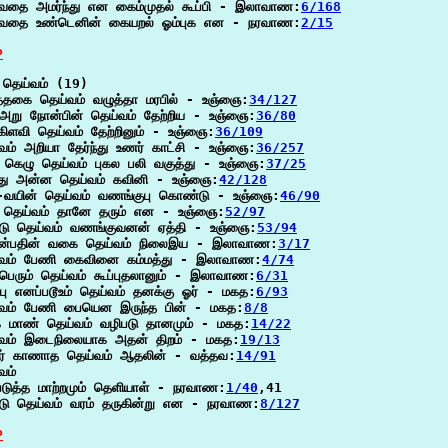
வதை அமர்ந்து என கைம்முதல் கூப்பி - இலாவாண:
6/168
்வதை உண்டெனின் கையறல் ஓம்புக என - நரவாண:
2/15
P
தெய்வம் (19)

த்தகை தெய்வம் வழுத்தா மரபில் - உஞ்ஞை:
34/127
_அறு நோன்பின் தெய்வம் தேற்றிய - உஞ்ஞை:
36/80
ிளவி தெய்வம் தேற்றினும் - உஞ்ஞை:
36/109
வம் அறியா தேர்ந்து உணர் காட்சி - உஞ்ஞை:
36/257
கெழு தெய்வம் புகல பலி வகுத்து - உஞ்ஞை:
37/25
்து அன்ன தெய்வம் கவினி - உஞ்ஞை:
42/128
-வயின் தெய்வம் வணங்குபு கொண்டு - உஞ்ஞை:
46/90
த தெய்வம் தானே தரும் என - உஞ்ஞை:
52/97
டு தெய்வம் வணங்குவனன் ஏத்தி - உஞ்ஞை:
53/94
ன்பதின் வகை தெய்வம் நிலைஇய - இலாவாண:
3/17
்வம் பேணி கைவினை கம்மத்து - இலாவாண:
4/74
பெரும் தெய்வம் கூப்புதலானும் - இலாவாண:
6/31
பு எனப்படூஉம் தெய்வம் தனக்கு ஓர் - மகத:
6/93
்வம் பேணி பையென இருந்த பின் - மகத:
8/8
 மாண் தெய்வம் வழிபடு தானமும் - மகத:
14/22
்வம் இடைநிலையாக அதன் திறம் - மகத:
19/13
ிர் காணாத தெய்வம் ஆதலின் - வத்தவ:
14/91
ம்

டுத்த மாற்றமும் தெளியாள் - நரவாண:
1/40
,41

டு தெய்வம் வரம் தருகின்று என - நரவாண:
8/127
P