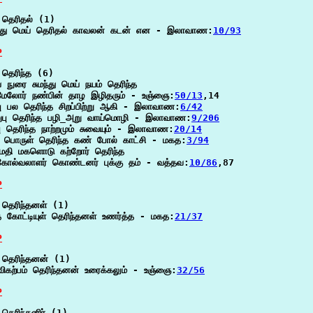
தெரிதல் (1)

த்து மெய் தெரிதல் காவலன் கடன் என - இலாவாண:
10/93
P
தெரிந்த (6)

 நுரை சுமந்து மெய் நயம் தெரிந்த

ேலோர் நண்பின் தாழ இழிதரும் - உஞ்ஞை:
50/13
,14

்பு பல தெரிந்த சிறப்பிற்று ஆகி - இலாவாண:
6/42
ுபு தெரிந்த பழி_அறு வாய்மொழி - இலாவாண:
9/206
ுபு தெரிந்த நாற்றமும் சுவையும் - இலாவாண:
20/14
ு பொருள் தெரிந்த கண் போல் காட்சி - மகத:
3/94
மதி மகளொடு கற்றோர் தெரிந்த

ோல்வலாளர் கொண்டனர் புக்கு தம் - வத்தவ:
10/86
,87

P
தெரிந்தனள் (1)

ந்த கோட்டியுள் தெரிந்தனள் உணர்த்த - மகத:
21/37
P
தெரிந்தனன் (1)

விகற்பம் தெரிந்தனன் உரைக்கலும் - உஞ்ஞை:
32/56
P
தெரிந்தனிர் (1)
