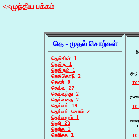
<<முந்திய பக்கம்
தெ - முதல் சொற்கள்
ந
தெங்கின் 1
தெங்கு 1
    
தெங்கும் 1
முழு
தெங்கொடு 2
தெண் 8
TO
தெய்வ 27
    
தெய்வத்து 2
குல
தெய்வதை 2
தெய்வம் 19
TO
தெய்வம்-கொல் 2
    
தெய்வமும் 1
வாழை
தெரி 23
   ப
தெரிக 1
தெரிசக 1
TO