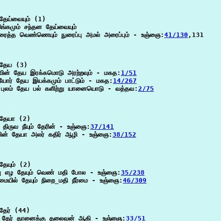
தேய்வையும் (1)

ிங்கமும் சந்தன தேய்வையும்

ரைத்த வெண்ணெயும் நுரைப்பு அமல் அரைப்பும் - உஞ்ஞை:
41/130
,131

தேய (3)

வின் தேய இரக்கமொடு அரற்றவும் - மகத:
1/51
ோர் தேய இயக்கமும் பாட்டும் - மகத:
14/267
புலம் தேய பல் களிற்று யானையொடு - வத்தவ:
2/75
தேயா (2)

திருவ நீயும் தேரின் - உஞ்ஞை:
37/141
்பின் தேயா அலர் கதிர் ஆழி - உஞ்ஞை:
38/152
ேயும் (2)

ம்பு எழ தேயும் வெண் மதி போல - உஞ்ஞை:
35/238
மையில் தேயும் நிறை_மதி நீர்மை - உஞ்ஞை:
46/309
தேர் (44)

தேர் தானைக்கு தலைவன் ஆகி - உஞ்ஞை:
33/51