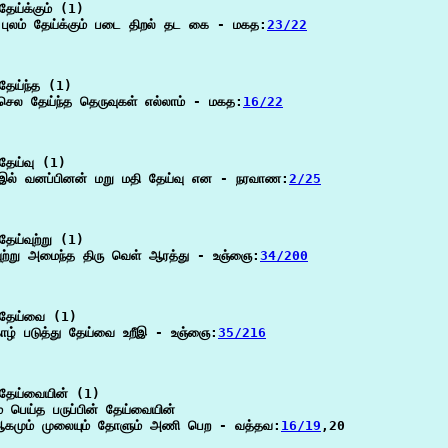
ேய்க்கும் (1)

புலம் தேய்க்கும் படை திறல் தட கை - மகத:
23/22
ேய்ந்த (1)

 செல தேய்ந்த தெருவுகள் எல்லாம் - மகத:
16/22
ேய்வு (1)

_இல் வனப்பினன் மறு மதி தேய்வு என - நரவாண:
2/25
ேய்வுற்று (1)

வுற்று அமைந்த திரு வெள் ஆரத்து - உஞ்ஞை:
34/200
தேய்வை (1)

காழ் படுத்து தேய்வை உறீஇ - உஞ்ஞை:
35/216
தேய்வையின் (1)

் பெய்த பருப்பின் தேய்வையின்

கமும் முலையும் தோளும் அணி பெற - வத்தவ:
16/19
,20
