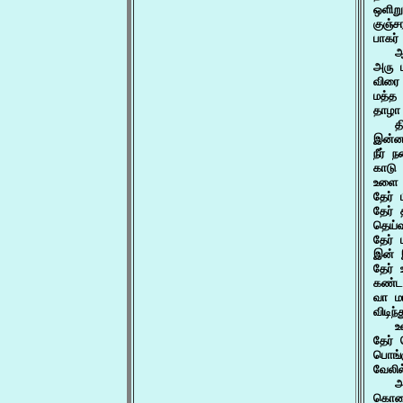
ஒளிற
குஞ்ச
பாகர்
   ஆ
அரு 
விரை
மத்த
தாழா
   த
இன்ன
நீர் 
காடு
உளை 
தேர்
தேர்
தெய்
தேர்
இன் 
தேர்
கண்ட
வா ம
விடிந
   உ
தேர்
பொங்
வேலில
   அ
கொலை