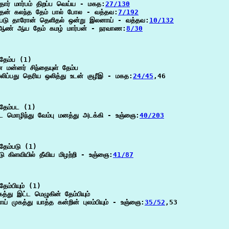
தார் மார்பம் திறப்ப வெய்ய - மகத:
27/130
 தேன் கலந்த தேம் பால் போல - வத்தவ:
7/192
 படு தாரோன் தெளிதல் ஒன்று இலனாய் - வத்தவ:
10/132
 ஆண் ஆய தேம் கமழ் மார்பன் - நரவாண:
8/30
தேம்ப (1)

மன்னர் சிந்தையுள் தேம்ப

லிப்பது தெரிய ஒலித்து உடன் குழீஇ - மகத:
24/45
,46

தேம்பட (1)

பட மொழிந்து வேம்பு மனத்து அடக்கி - உஞ்ஞை:
40/203
ேம்படு (1)

டு கிளவியில் தீவிய மிழற்றி - உஞ்ஞை:
41/87
ேம்பியும் (1)

கத்து இட்ட மெழுகின் தேம்பியும்

ய் முகத்து யாத்த கன்றின் புலம்பியும் - உஞ்ஞை:
35/52
,53
