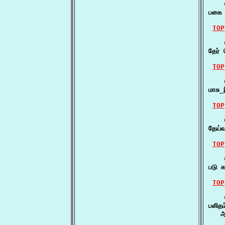
    த
பகை 
TOP
    த
தேர்
TOP
    த
மாசு
TOP
    த
தேய்
TOP
    
படு 
TOP
    
பளிதம
   ஆ