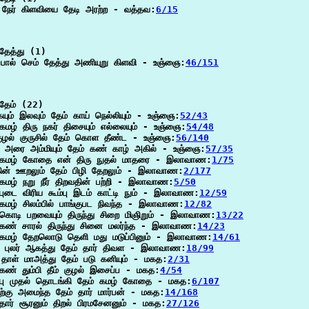
 நேர் கிளவியை தேடி அரற்ற - வத்தவ:
6/15
தேத்து (1)

பால் செம் தேத்து அணியுறு கிளவி - உஞ்ஞை:
46/151
தேம் (22)

யும் இலவும் தேம் காய் நெல்லியும் - உஞ்ஞை:
52/43
கமழ் திரு நகர் திசையும் எல்லையும் - உஞ்ஞை:
54/48
 குழல் குருசில் தேம் கொள தீண்ட - உஞ்ஞை:
56/140
து அரை அம்மியும் தேம் கண் காழ் அகில் - உஞ்ஞை:
57/35
 கமழ் கோதை என் திரு நுதல் மாதரை - இலாவாண:
1/75
கின் ஊறலும் தேம் பிழி தேறலும் - இலாவாண:
2/177
 கமழ் நறு நீர் திறவதின் பற்றி - இலாவாண:
5/50
புடை விரிய கூம்பு இடம் காட்டி நும் - இலாவாண:
12/59
 கமழ் சிலம்பில் பாங்குபட நிவந்த - இலாவாண:
12/82
 கொடி பறவையும் திருந்து சிறை மிஞிறும் - இலாவாண:
13/22
 கண் சாரல் திருந்து சினை மலர்ந்த - இலாவாண:
14/23
 கமழ் தேறலொடு தெளி மது மடுப்பினும் - இலாவாண:
14/61
து புலர் ஆகத்து தேம் தார் திவள - இலாவாண:
18/99
 தாள் மாஅத்து தேம் படு கனியும் - மகத:
2/31
 கண் தும்பி தீம் குழல் இசைப்ப - மகத:
4/54
பு முதல் தொடங்கி தேம் கமழ் கோதை - மகத:
6/107
ிற்கு அமைந்த தேம் தார் மார்பன் - மகத:
14/168
தார் சூரனும் திறல் பிரமசேனனும் - மகத:
27/126