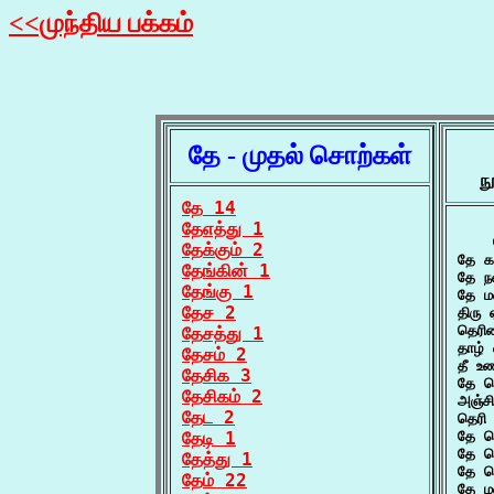
<<முந்திய பக்கம்
தே - முதல் சொற்கள்
ந
தே 14
தேஎத்து 1
    
தேக்கும் 2
தே க
தேங்கின் 1
தே ந
தேங்கு 1
தே ம
தேச 2
திரு
தெரி
தேசத்து 1
தாழ்
தேசம் 2
தீ உ
தேசிக 3
தே ம
தேசிகம் 2
அஞ்ச
தேட 2
தெரி
தேடி 1
தே ம
தே ம
தேத்து 1
தே ம
தேம் 22
தே ம