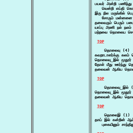
பயவர் அன்றி பணிந்த
   வென்றி எய்தி கொ
இரு நில மருங்கில் ப
   சோரும் மன்னனை
தலைவரும் பெரும் ப
யாப்பு அணி நல் நல
மற்றவை தொலைய செற
TOP
    தொலைவு (4)

கவறாடாளர்க்கு கலம்
தொலைவு_இல் மூதூர் 
தோள் மீது ஊர்ந்து
தலைவன் ஆகிய தொலைவ
TOP
    தொலைவு_இல் (
தொலைவு_இல் மூதூர் 
தலைவன் ஆகிய தொலைவ
TOP
    தொலைஇ (1)

தாய் இல் கன்றின் ஆ
   புகையினும் சாந்த