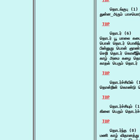
    தொடங்குபு (1)

துன்ன_அரும் பாசமொ
TOP
    தொடர் (6)

தொடர் பூ மாலை கட
பொன் தொடர் பொலிந்த
பின்னுறு பொன் ஞாண
செறி தொடர் கொளீஇய 
காழ் அமை கழை தொடர
காதல் பெரும் தொடர
TOP
    தொடர்ச்சியில் (1
தொன்றின் கொண்டு த
TOP
    தொடர்ச்சியும் (1
கிளை பெரும் தொடர்ச்
TOP
    தொடர்ந்த (8)

மணி காழ் விதானத்து