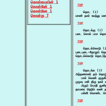
தொன்மையின் 1
TOP
தொன்றின் 1
தொன்றின 1
    தொட (1)

தொன்று 7
மாண் நகர் உவந்து 
TOP
    தொடக்கு (1)

படை சொல் பாச தொடக
TOP
    தொடக்கொடு (2
புடைபுடை-தோறும் த
தொடக்கொடு தொடர்ந்
TOP
    தொடங்க (3)

அந்தணாளர் தம் தொழி
   பால் வெண் குருகி
முழவு மலி திரு நகர்
   அரும் பொறி நு
தாமரை நெடும் கண் த
   பள்ளி கொண்ட ப
TOP