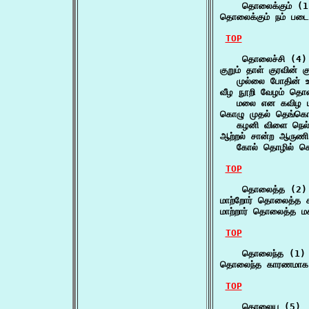
    தொலைக்கும் (1)
தொலைக்கும் நம் படை
TOP
    தொலைச்சி (4)

குறும் தாள் குரவின்
   முல்லை போதின் 
வீழ நூறி வேழம் தொலை
   மலை என கவிழ ம
கொழு முதல் தெங்கொட
   கழனி விளை நெல
ஆற்றல் சான்ற ஆருணி
   கோல் தொழில் கொற
TOP
    தொலைத்த (2)

மாற்றோர் தொலைத்த க
மாற்றார் தொலைத்த மக
TOP
    தொலைந்த (1)

தொலைந்த காரணமாக 
TOP
    தொலைய (5)
