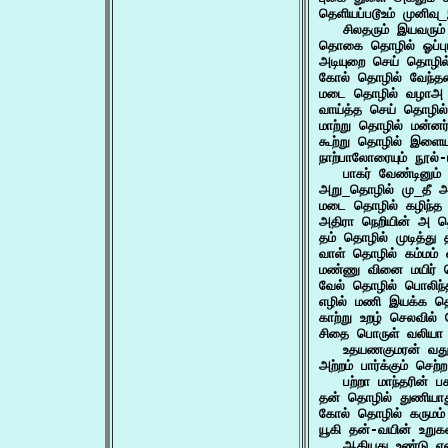
தெளியப்படூஉம் முனிவு
   சிலதரும் இயவரும்
தொகை தொழில் ஓப்பு
அடியுறை செய் தொழில்
கோல் தொழில் வேந்த
மடை தொழில் வழாஅ 
வாய்த்த செய் தொழில
மாற்று தொழில் மன்ன
கூற்று தொழில் இளைய
நாற்பாலோரையும் நூல்-
   பாகர் வேண்டினும
அறு_தொழில் மு_தீ 
மடை தொழில் கழிந்த 
அதிரா நெறியின் அ 
தம் தொழில் முடித்
வாள் தொழில் கம்மம்
மண்ணு வினை மயிர் 
வேல் தொழில் பொலிந்
எழில் மணி இயக்க 
காற்று உறழ் செலவி
சிதை பொருள் வலியா 
   உதயணகுமரன் வத
அற்றம் பார்க்கும் செற
   பற்றா மாந்தரின்
தன் தொழில் துணியா
கோல் தொழில் கருமம்
யூகி தன்-வயின் உறுக
   ஆகியது உண்டு 