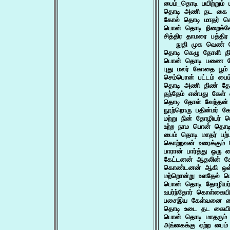
பைம்_தொடி பயிற்றும
தொடி அணி தட கை த
கோல் தொடி மாதர் க
பொன் தொடி நிறைக்க
சித்திர தாமரை பத்திர
   நுதி முக வெண் 
தொடி கெழு தோளி திர
பொன் தொடி பணை தோ
புது மலர் கோதை பூ
செம்பொன் பட்டம் ப
தொடி அணி திண் தோள
தந்தேம் என்பது கேள
தொடி தோள் வேந்தன் 
நூற்றொரு பதின்மர் 
மற்று நின் தோழியர
உற்ற நாம பொன் தொட
பைம் தொடி மாதர் பற
கொற்றவன் உரைக்கும
பாரான் பார்த்து ஒர
கேட்டனன் ஆதலின் க
கொண்டனன் ஆகி ஒள்
மற்றொன்று உளதேல் ப
பொன் தொடி தோழியர் ப
உயர்ந்தோர் கொள்கை
பசைஇய கேள்வனை ப
தொடி உடை தட கையி
பொன் தொடி மாதரும்
அங்கைக்கு ஏற்ற பைம