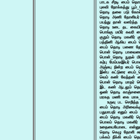
பாடக சீறடி பைம் த
புலவி நோக்கத்து பூம்
தொடி தலை படு கோல்
தொடி அணி தோளியர் 
பயந்து தான் வளர்த
தொடி உடை தட கையி
பொங்கு மயிர் கவரி 
குறும் தொடி மகளிர் க
பத்தினி ஆகிய பைம
பைம் தொடி பணை தோ
பொன் தொடி பாவையை
பொன்_தொடி நுதல் ம
கற்பு மேம்படீஇயர்
அஞ்சுபு நின்ற பைம
இன்ப கட்டுரை பைம்
வெம் கண் வேந்தன் 
பொன் தொடி மாதர் 
இட கண் ஆடலும் தொ
ஒண் தொடி காஞ்சனை 
மரகத மணி கை மாசு_
   உருவு பட செறித
பைம் தொடி அரிவைக்
பதுமாபதி எனும் பை
பைம் தொடி மகளிர் ந
பொலம் தொடி மகளிர
உதையையோடை என்னு
தொடி கெழு தோளி சுட
பக்கம் நீக்கி பைம்