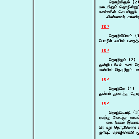
    தொழிலினும் (2)
படையினும் தொழிலின
கண்ணின் செயலினும் 
   விண்ணவர் காணினு
TOP
    தொழிலினெம் (1
பொழில்-வயின் புதை
TOP
    தொழிலும் (2)

துன்றிய வேல் கண் த
பண்பின் தொழிலும் ப
TOP
    தொழிலே (1)

துன்பம் துடைத்த 
TOP
    தொழிலொடு (3)
ஏவற்கு அமைந்த காவ
   கை கோல் இளையர
பிற உறு தொழிலொடு 
முரியும் தொழிலொடு 