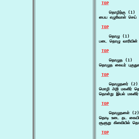
TOP
    தொழிற்கு (1)

பைய எழுவோள் செய் 
TOP
    தொழு (1)

படை தொழு வாரியின் 
TOP
    தொழுத (1)

தொழுத கையர் புகுது
TOP
    தொழுதனர் (2)

மொழி அறி மகளிர் த
தொன்று இயல் மகளிர
TOP
    தொழுதனள் (2)
தொடி உடை தட கையி
சூளுறு கிளவியில் த
TOP