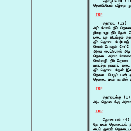
    தொடுப்போர் (1)
தொடுப்போர் வீழ்த்த
TOP
    தொடை (12)

அம் கோல் தீம் தொட
நிறை உறு தீம் தேன்
படை புற கிடங்கும் 
தீம் தொடை பேரியாழ
சொல் பொருள் கேட்ட
ஆண பைம்பொன் அட
தொடை அமை கோவை த
செவ்வழி தீம் தொடை
உடைத்த நாவாய் கட
தீம் தொடை தேன் இன
தொடை பெரும் பண் ஒ
தொடை மலர் காவில்
TOP
    தொடைக்கு (1)

அடி தொடைக்கு அமைந்
TOP
    தொடையல் (4)

தே மலர் தொடையல் தி
பைம் துணர் தொடையல்