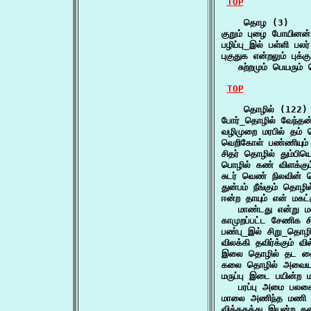
TOP
    தொழ (3)

குறும் புழை போயின
பழிப்பு_இல் பள்ளி ப
புகுதுக என்றலும் புக
   சுற்றமும் பெயரும
TOP
    தொழில் (122)

போர்_தொழில் வேந்தன
வழிமுறை மரபில் தம்
வெறிகோள் பண்ணியும்
சிதர் தொழில் தும்பி
பொழில் கண் விளக்கு
சுடர் வெண் நிலவின
துன்பம் நீங்கும் தொ
ஈன்ற தாயும் என் மகட
   மாண்டது என்று ம
காமுறப்பட்ட சேணிக 
பண்பு_இல் சிறு_தொழி
விலக்கி தவிர்க்கும் 
இலை தொழில் தட கை
கலை தொழில் அவையம
மருப்பு இடை பயின்ற 
   பரப்பு அமை பலக
மாலை அணிந்த மணி த
வித்தகத்து இயன்ற த