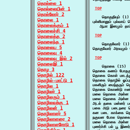
தொல்லை 1
தொல்லையின் 1
TOP
தொல்லோர் 2
    தொகுதியும் (1)

தொலை 1
புள்ளிமானும் புல்வாய் த
தொலைக்கும் 1
   ஆமா இனமும் தாம
தொலைச்சி 4
TOP
தொலைத்த 2
தொலைந்த 1
    தொகுவோர் (1)

தொலைய 5
தொகுவோர் அரவமும் 
தொலைவு 4
TOP
தொலைவு_இல் 2
தொலைஇ 1
    தொகை (15)

தொழ 3
தொகை கணம் போதரும்
தொழில் 122
தொகை கொள் மாடத்து
தொழில்-மாட்டு 1
தொகை தொழில் ஓப்பு
மகளிரும் மைந்தரும
தொழில 1
தொகை கொண்டு ஈண்
தொழிலர் 1
மலை தொகை அன்ன ம
தொழிலரும் 1
மலை தொகை அன்ன 
தொழிலவற்கு 1
அடல் தகை மன்னர் 
தொழிலன் 1
பகை அடு படைநரை 
கன படை காக்கை தொ
தொழிலாளர் 5
நகுவன போல தொகை க
தொழிலாளரை 2
மலை தொகை அன்ன மா
தொழிலாளரோடு 1
புணர்ச்சி பல் பூ இ