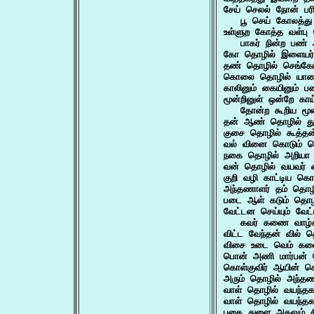
சேய் செலல் நோன் பரி
   பூ செய் கோலத்த
உள்ளுற கோத்த வள்பு
   பாகர் நின்ற பண்
கோ தொழில் இளையர் 
தண் தொழில் செங்க
கொலை தொழில் யானை
காலினும் கையினும் 
மூன்றினுள் ஒன்றே காய்
   தோன்ற கூறிய மூன
தன் ஆண் தொழில் து
குசை தொழில் கூத்தன
வல் வினை கொடும் த
நகை தொழில் அறியா ந
வன் தொழில் வயவர் 
குறி வழி காட்டிய 
அந்தணாளர் தம் தொழ
படை ஆள் கடும் தொழ
வேட்டன செய்யும் வேட
   கவர் கணை வாழ்க்
விட்ட வேந்தன் வில் 
விசை உடை வெம் கணை
பொன் அணி மார்பன் 
கொள்குவிர் ஆயின் க
அரும் தொழில் அந்தண
வாள் தொழில் வயந்தக
வாள் தொழில் வயந்தக
புகை துளை அகலும் ச