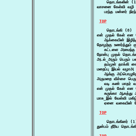
    தொடங்கலின் (1
வாசனை கேள்வி வழி 
   பரந்த மன்னர் நிர
TOP
    தொடங்கி (8)

என் முதல் கேள் என 
   ஆக்கையின் இழிந்த
தோழற்கு உணர்த்தும் 
   கட்டளை அமைந்த
நோன்பு முதல் தொடங
அடல்_அரும் பெரும் ப
   தம்முள் தாக்கி க
மறைப்பு இயல் வழாஅ கு
   ஆங்கு அப்பொழுத
அருமறை விச்சை பெரு
   வடி கண் மாதர் வ
என் முதல் கேள் என 
   சுருங்கா ஆகத்து
மாசு_இல் வேள்வி மகிழ
   ஏனை வகையின் மே
TOP
    தொடங்கினர் (1)
துன்பம் தீரிய தொடங
TOP