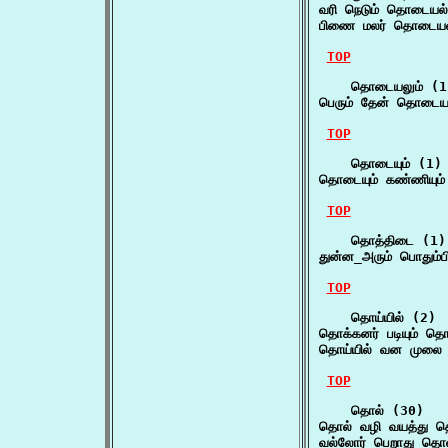
வரி நெடும் தொடையல
பிணை மலர் தொடையல்
TOP
    தொடையலும் (1)
பெரும் தேன் தொடைய
TOP
    தொடையும் (1)

தொடையும் கண்ணியும்
TOP
    தொத்திடை (1)

துன்ன_அரும் பொதும்
TOP
    தொய்யில் (2)

தொக்கனர் படியும் தொ
தொய்யில் வன முலை
TOP
    தொல் (30)

தொல் வழி வயத்து 
வல்லோர் பெறாது தொல