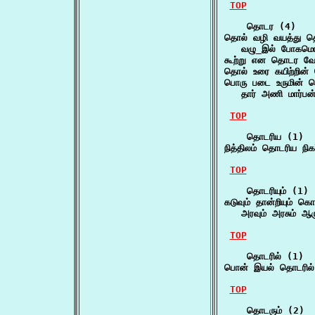
TOP
    தொடர (4)

தொல் வழி வயத்து த
   வழு_இல் போகமொடு
கூற்று என தொடர வேற
தொல் உரை கயிற்றின
பொரு படை உருமின் ப
   தார் அணி மார்ப
TOP
    தொடரிய (1)

நித்திலம் தொடரிய நி
TOP
    தொடரியும் (1)

கடுவும் தான்றியும் கொ
   அரவும் அரசும் ஆர
TOP
    தொடரில் (1)

பொன் இயல் தொடரில் 
TOP
    தொடரும் (2)
