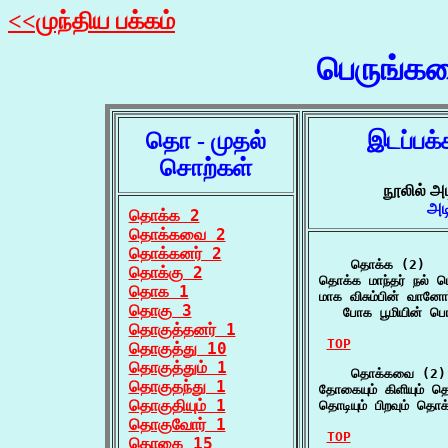
<<முந்திய பக்கம்
பெருங்க
தொ - முதல்
இடப்பக்
சொற்கள்
நூலில் அ
அட
தொக்க 2
தொக்கவை 2
தொக்கனர் 2
    தொக்க (2)

தொக்கு 2
தொக்க மாந்தர் நல்
தொக 1
மாக விசும்பின் வானோ
தொகு 3
   போக பூமியின் ப
தொகுத்தனர் 1
TOP
தொகுத்து 10
தொகுத்தும் 1
    தொக்கவை (2)

தொகுதந்து 1
தோகையும் கிளியும
தொகுதியும் 1
தொடியும் பிறவும் த
தொகுவோர் 1
TOP
தொகை 15