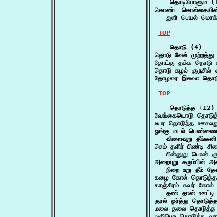
    தொடியோளும் (1
கொண்ட கொள்கையின்
   துளி பெயல் மொக்
TOP
    தொடு (4)

தொடு வேல் முற்றத்
தோட்கு தக்க தொடு 
தொடு கழல் குருசில்
தோழரை இகவா தொடு 
TOP
    தொடுத்த (12)

வேங்கையொடு தொடுத்
உயர தொடுத்த ஊசலத
ஓங்கு மடல் பெண்ணை 
   விளைவுறு தீங்கனி 
செம் தளிர் பிண்டி ச
   பின்னுறு பொன் 
அறையுறு கரும்பின் அ
   நிறை உறு தீம் த
கழை கோல் தொடுத்த
காஞ்சிரம் கவர் கோல்
   தண் தான் ஊட்டி 
குரல் ஓர்த்து தொடுத
மலை தலை தொடுத்த ம
வலிபெற தொடுத்த வா