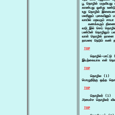
பூ தொழில் மருவியது
காண்பது ஒன்று உண்ட
உறு தொழில் இளையர
மலரினும் புகையினும்
வாயில் மறவரும் சாயா
   கணக்கரும் திணை
வடு_இல் செய் தொழி
பண்பின் தொழிலும் ப
வாள் தொழில் தானை 
தாமரை நெடும் கண் 
TOP
    தொழில்-மாட்டு (
இயற்கையாக என் தொழ
TOP
    தொழில (1)

பொழுதிற்கு ஒத்த த
TOP
    தொழிலர் (1)

அமைச்ச தொழிலர் வி
TOP