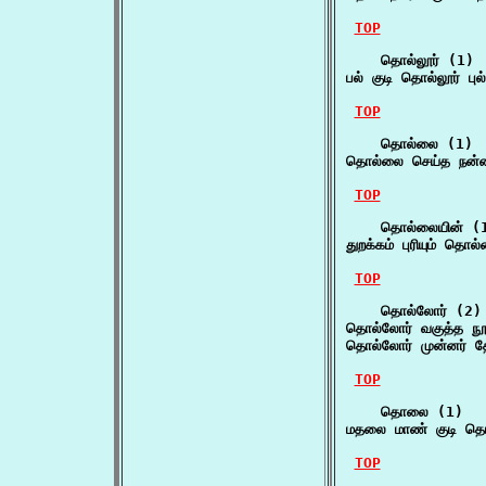
TOP
    தொல்லூர் (1)

பல் குடி தொல்லூர் பு
TOP
    தொல்லை (1)

தொல்லை செய்த நன்ன
TOP
    தொல்லையின் (1
துறக்கம் புரியும் த
TOP
    தொல்லோர் (2)

தொல்லோர் வகுத்த 
தொல்லோர் முன்னர் 
TOP
    தொலை (1)

மதலை மாண் குடி த
TOP