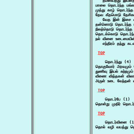
   தமனியத்து இயன்
மாலை தொடர்ந்த மங்க
முத்து காழ் தொடர்ந்த
தேவ கீதமொடு தேசிகம
   வேத இன் இசை வ
தன்னொடு தொடர்ந்த
நிலத்தொடு தொடர்ந்த
தொடக்கொடு தொடர்ந்
நல் வினை உடைமையின
   எந்திரம் தந்து 
TOP
    தொடர்ந்து (4)

தொகுவோர் அரவமும் 
துணிவு இயல் சுற்றமும
வீணை வித்தகன் வி
அருள் உடை வேந்தன் 
TOP
    தொடர்பே (1)

தொன்று முதிர் தொடர
TOP
    தொடர்வினை (1)
தொல் வழி வயத்து 