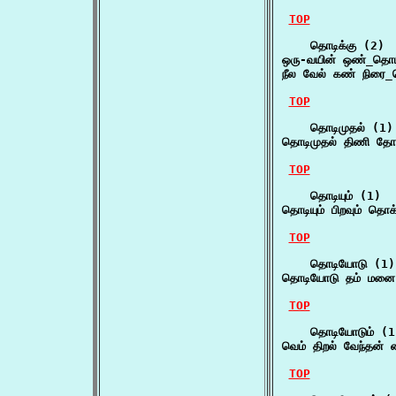
TOP
    தொடிக்கு (2)

ஒரு-வயின் ஒண்_தொடி
நீல வேல் கண் நிரை
TOP
    தொடிமுதல் (1)

தொடிமுதல் திணி தோள
TOP
    தொடியும் (1)

தொடியும் பிறவும் த
TOP
    தொடியோடு (1)

தொடியோடு தம் மனை
TOP
    தொடியோடும் (1)
வெம் திறல் வேந்தன
TOP