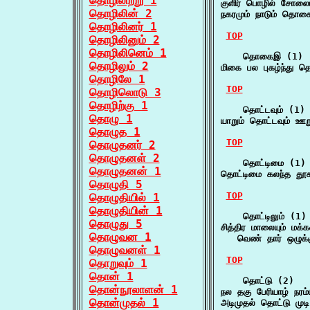
தொழிலிற்று 1
குளிர் பொழில் சோலை
தொழிலின் 2
நகரமும் நாடும் தொ
தொழிலினர் 1
TOP
தொழிலினும் 2
தொழிலினெம் 1
    தொகைஇ (1)

தொழிலும் 2
மிகை பல புகழ்ந்து
தொழிலே 1
TOP
தொழிலொடு 3
தொழிற்கு 1
    தொட்டவும் (1)

தொழு 1
யாறும் தொட்டவும் 
தொழுத 1
TOP
தொழுதனர் 2
தொழுதனள் 2
    தொட்டிமை (1)

தொழுதனன் 1
தொட்டிமை கலந்த தூச
தொழுதி 5
TOP
தொழுதியில் 1
தொழுதியின் 1
    தொட்டிலும் (1)

தொழுது 5
சித்திர மாலையும் மக்க
தொழுவன 1
   வெண் தார் ஒழுக்க
தொழுவனள் 1
TOP
தொறுவும் 1
தொன் 1
    தொட்டு (2)

தொன்நூலாளன் 1
நல தகு பேரியாழ் நரம
தொன்முதல் 1
அடிமுதல் தொட்டு ம