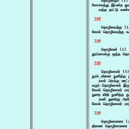
    தொழிலரும் (1)

கோசலத்து இயன்ற ஓவி
   வத்த நாட்டு வண்
TOP
    தொழிலவற்கு (1)
கோல் தொழிலவற்கு கூ
TOP
    தொழிலன் (1)

தூய்மைக்கு ஒத்த த
TOP
    தொழிலாளர் (5)
நூல்_வினை நுனித்த 
   வால் அரக்கு ஊட
கரும் தொழிலாளர் இர
கோல் தொழிலாளர் மா
துறை விதி நுனித்த த
   கண் துளங்கு அவி
கோல் தொழிலாளர் மா
TOP
    தொழிலாளரை (2
திணை தொழிலாளரை பு