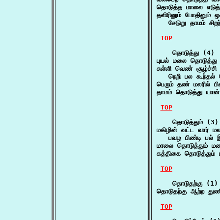
தொடுத்த மாலை எடுத
தளிரினும் போதினும் 
   சேடுறு தாமம் சிற
TOP
    தொடுத்து (4)

புயல் மலை தொடுத்து 
சுள்ளி வெண் சூழ்ச்சி 
   நெறி பல கூந்தல
பெரும் தண் மலரில்
தாமம் தொடுத்து யா
TOP
    தொடுத்தும் (3)

மகிழின் வட்ட வார் மலர
   பவழ பிண்டி பல் 
மாலை தொடுத்தும் மல
கத்திகை தொடுத்தும்
TOP
    தொடுதற்கு (1)

தொடுதற்கு ஆற்ற து
TOP