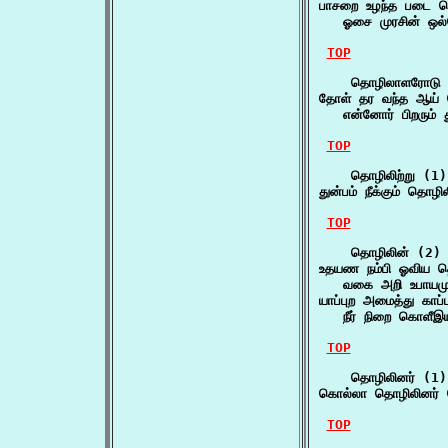
பாசறை உழந்த படை த
   ஓசை முரசின் ஒல
TOP
    தொழிலாளரோடு 
தோள் தர வந்த ஆய் 
   என்னோர் பிறரும் 
TOP
    தொழிலிற்று (1)

துன்பம் நீக்கும் தொழ
TOP
    தொழிலின் (2)

உதயண நம்பி ஓவிய தொ
   வகை அறி உபாயம
யாப்புற அமைத்து காப்ப
   நீர் நிறை கொளீஇ
TOP
    தொழிலினர் (1)

கொல்லா தொழிலினர்
TOP